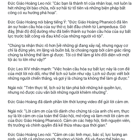
Đức Giáo Hoàng Leo nói: "Các bạn là thành trì của nhân loại, nơi luôn la
hét những lời bào chữa, nỗi sợ hãi từ tổ tiên và những biện pháp bất
công có xu hướng phá hoại".
Đức Giáo Hoàng nói bằng tiếng Ý: “Đức Giáo Hoàng Phanxicô đã lên
án sự hoàn cầu hóa của sự thờ ơ, bắt đầu chính từ Lampedusa. Giờ
đây, [thái độ đó] dường như đã biến thành sự hoàn cầu hóa của sự bất
lực trước bất công và đau khổ của những người vô tội”.
“Chúng ta nhận thức rõ hơn [về những gì đang xảy ra], nhưng nguy cơ
chỉ là đứng yên, im lặng và buồn bã, bị choáng ngợp bởi cảm giác rằng
chúng ta không thể làm gì được. Tôi có thể làm gì khi đối diện với một
tội ác to lớn như vậy?”
Đức Leo XIV nhấn mạnh: “Việc hoàn cầu hóa sự bất lực này là con đẻ
của một lời nói dối, như thể lịch sử luôn như vậy. Lịch sử được viết bởi
những người chiến thắng, và gợi ý là chúng ta không thể làm gì được.”
Ngài nói: “Trên thực tế, lịch sử bị tàn phá bởi những kẻ quyền lực,
nhưng nó được cứu vãn bởi những người khiêm nhường”.
Đức Giáo Hoàng đã dành phần lớn thời lượng video để gửi lời cảm ơn.
Ngài nói: “Lời cảm ơn của tôi dành cho chứng tá của anh chị em, thực
sự là lời cảm ơn của toàn thể Giáo hội, mở rộng và làm mới lời cảm ơn
của Đức Giáo Hoàng Phanxicô. Cảm ơn các hiệp hội, tình nguyện viên,
thị trưởng và chính quyền đã kế thừa nhau qua thời gian.”
Đức Giáo Hoàng Leo nói: “Cảm ơn các linh mục, bác sĩ, lực lượng an
ninh, và tất cả những người, thường vô hình, đã và đang thể hiện nụ