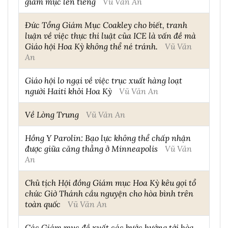
giám mục lên tiếng
Vũ Văn An
Đức Tổng Giám Mục Coakley cho biết, tranh
luận về việc thực thi luật của ICE là vấn đề mà
Giáo hội Hoa Kỳ không thể né tránh.
Vũ Văn
An
Giáo hội lo ngại về việc trục xuất hàng loạt
người Haiti khỏi Hoa Kỳ
Vũ Văn An
Về Lòng Trung
Vũ Văn An
Hồng Y Parolin: Bạo lực không thể chấp nhận
được giữa căng thẳng ở Minneapolis
Vũ Văn
An
Chủ tịch Hội đồng Giám mục Hoa Kỳ kêu gọi tổ
chức Giờ Thánh cầu nguyện cho hòa bình trên
toàn quốc
Vũ Văn An
Các Giám mục đề xuất các bước hướng tới hòa