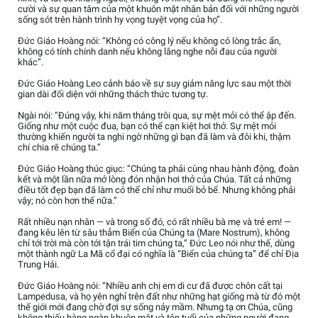
cười và sự quan tâm của một khuôn mặt nhân bản đối với những người
sống sót trên hành trình hy vọng tuyệt vọng của họ”.
Đức Giáo Hoàng nói: “Không có công lý nếu không có lòng trắc ẩn,
không có tính chính danh nếu không lắng nghe nỗi đau của người
khác”.
Đức Giáo Hoàng Leo cảnh báo về sự suy giảm năng lực sau một thời
gian dài đối diện với những thách thức tương tự.
Ngài nói: “Đúng vậy, khi năm tháng trôi qua, sự mệt mỏi có thể ập đến.
Giống như một cuộc đua, bạn có thể cạn kiệt hơi thở. Sự mệt mỏi
thường khiến người ta nghi ngờ những gì bạn đã làm và đôi khi, thậm
chí chia rẽ chúng ta.”
Đức Giáo Hoàng thúc giục: “Chúng ta phải cùng nhau hành động, đoàn
kết và một lần nữa mở lòng đón nhận hơi thở của Chúa. Tất cả những
điều tốt đẹp bạn đã làm có thể chỉ như muối bỏ bể. Nhưng không phải
vậy; nó còn hơn thế nữa.”
Rất nhiều nạn nhân — và trong số đó, có rất nhiều bà mẹ và trẻ em! —
đang kêu lên từ sâu thẳm Biển của Chúng ta (Mare Nostrum), không
chỉ tới trời mà còn tới tận trái tim chúng ta,” Đức Leo nói như thế, dùng
một thành ngữ La Mã cổ đại có nghĩa là “Biển của chúng ta” để chỉ Địa
Trung Hải.
Đức Giáo Hoàng nói: “Nhiều anh chị em di cư đã được chôn cất tại
Lampedusa, và họ yên nghỉ trên đất như những hạt giống mà từ đó một
thế giới mới đang chờ đợi sự sống nảy mầm. Nhưng tạ ơn Chúa, cũng
không thiếu hàng ngàn khuôn mặt và tên tuổi của những người đang