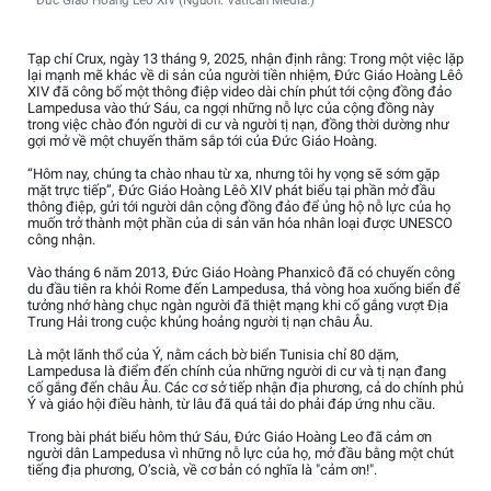
Đức Giáo Hoàng Lêô XIV (Nguồn: Vatican Media.)
Tạp chí Crux, ngày 13 tháng 9, 2025, nhận định rằng: Trong một việc lặp
lại mạnh mẽ khác về di sản của người tiền nhiệm, Đức Giáo Hoàng Lêô
XIV đã công bố một thông điệp video dài chín phút tới cộng đồng đảo
Lampedusa vào thứ Sáu, ca ngợi những nỗ lực của cộng đồng này
trong việc chào đón người di cư và người tị nạn, đồng thời dường như
gợi mở về một chuyến thăm sắp tới của Đức Giáo Hoàng.
“Hôm nay, chúng ta chào nhau từ xa, nhưng tôi hy vọng sẽ sớm gặp
mặt trực tiếp”, Đức Giáo Hoàng Lêô XIV phát biểu tại phần mở đầu
thông điệp, gửi tới người dân cộng đồng đảo để ủng hộ nỗ lực của họ
muốn trở thành một phần của di sản văn hóa nhân loại được UNESCO
công nhận.
Vào tháng 6 năm 2013, Đức Giáo Hoàng Phanxicô đã có chuyến công
du đầu tiên ra khỏi Rome đến Lampedusa, thả vòng hoa xuống biển để
tưởng nhớ hàng chục ngàn người đã thiệt mạng khi cố gắng vượt Địa
Trung Hải trong cuộc khủng hoảng người tị nạn châu Âu.
Là một lãnh thổ của Ý, nằm cách bờ biển Tunisia chỉ 80 dặm,
Lampedusa là điểm đến chính của những người di cư và tị nạn đang
cố gắng đến châu Âu. Các cơ sở tiếp nhận địa phương, cả do chính phủ
Ý và giáo hội điều hành, từ lâu đã quá tải do phải đáp ứng nhu cầu.
Trong bài phát biểu hôm thứ Sáu, Đức Giáo Hoàng Leo đã cảm ơn
người dân Lampedusa vì những nỗ lực của họ, mở đầu bằng một chút
tiếng địa phương, O’scià, về cơ bản có nghĩa là "cảm ơn!".