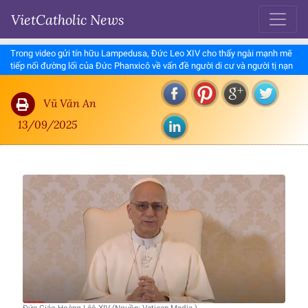
VietCatholic News
Trong video gửi tín hữu Lampedusa, Đức Leo XIV cho thấy ngài mạnh mẽ
tiếp nối đường lối của Đức Phanxicô về vấn đề người di cư và người tị nạn
Vũ Văn An
13/09/2025