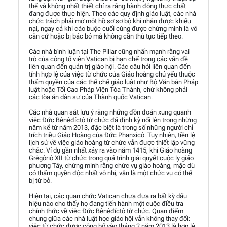
thể và không nhất thiết chỉ ra rằng hành động thực chất
đang được thực hiện. Theo các quy định giáo luật, các nhà
chức trách phải mở một hồ sơ sơ bộ khi nhận được khiếu
nại, ngay cả khi cáo buộc cuối cùng được chứng minh là vô
căn cứ hoặc bị bác bỏ mà không cần thủ tục tiếp theo.
Các nhà bình luận tại The Pillar cũng nhấn mạnh rằng vai
trò của công tố viên Vatican bị hạn chế trong các vấn đề
liên quan đến quản trị giáo hội. Các câu hỏi liên quan đến
tính hợp lệ của việc từ chức của Giáo hoàng chủ yếu thuộc
thẩm quyền của các thể chế giáo luật như Bộ Văn bản Pháp
luật hoặc Tối Cao Pháp Viện Tòa Thánh, chứ không phải
các tòa án dân sự của Thành quốc Vatican.
Các nhà quan sát lưu ý rằng những đồn đoán xung quanh
việc Đức Bênêđíctô từ chức đã định kỳ nổi lên trong những
năm kể từ năm 2013, đặc biệt là trong số những người chỉ
trích triều Giáo Hoàng của Đức Phanxicô. Tuy nhiên, tiền lệ
lịch sử về việc giáo hoàng từ chức vẫn được thiết lập vững
chắc. Ví dụ gần nhất xảy ra vào năm 1415, khi Giáo hoàng
Grêgôriô XII từ chức trong quá trình giải quyết cuộc ly giáo
phương Tây, chứng minh rằng chức vụ giáo hoàng, mặc dù
có thẩm quyền độc nhất vô nhị, vẫn là một chức vụ có thể
bị từ bỏ.
Hiện tại, các quan chức Vatican chưa đưa ra bất kỳ dấu
hiệu nào cho thấy họ đang tiến hành một cuộc điều tra
chính thức về việc Đức Bênêđíctô từ chức. Quan điểm
chung giữa các nhà luật học giáo hội vẫn không thay đổi:
việc từ chức được công bố vào tháng 2 năm 2013 là hợp lệ