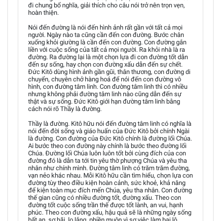
đi chung bổ nghĩa, giải thích cho câu nói trở nên trọn vẹn,
hoàn thiện.
Nói đến đường là nói đến hình ảnh rất gần với tất cả mọi
người. Ngày nào ta cũng cần đến con đường. Bước chân
xuống khỏi giường là cần đến con đường. Con đường gắn
liền với cuộc sống của tất cả mọi người. Ra khỏi nhà là ra
đường. Ra đường lại là một chọn lựa đi con đường tốt dẫn
đến sự sống, hay chọn con đường xấu dẫn đến sự chết.
Đức Kitô dùng hình ảnh gần gũi, thân thương, con đường di
chuyển, chuyên chở hàng hoá để nói đến con đường vô
hình, con đường tâm linh. Con đường tâm linh thì có nhiều
nhưng không phải đường tâm linh nào cũng dẫn đến sự
thật và sự sống. Đức Kitô giới hạn đường tâm linh bằng
cách nói rõ Thầy là đường.
Thầy là đường. Kitô hữu nói đến đường tâm linh có nghĩa là
nói đến đời sống và giáo huấn của Đức Kitô bởi chính Ngài
là đường. Con đường của Đức Kitô chính là đường lối Chúa.
Ai bước theo con đường này chính là bước theo đường lối
Chúa. Đường lối Chúa luôn luôn tốt bởi cùng đích của con
đường đó là dẫn ta tới tin yêu thờ phượng Chúa và yêu tha
nhân như chính mình. Đường tâm linh có trăm trăm đường,
vạn nẻo khác nhau. Mỗi Kitô hữu cần tìm hiểu, chọn lựa con
đường tùy theo điều kiện hoàn cảnh, sức khoẻ, khả năng
để kiện toàn mục đích mến Chúa, yêu tha nhân. Con đường
thế gian cũng có nhiều đường tốt, đường xấu. Theo con
đường tốt cuộc sống trần thế được tốt lành, an vui, hạnh
phúc. Theo con đường xấu, hậu quả sẽ là những ngày sống
bất an, sợ hãi, lo lắng, phiền muộn vì sợ việc làm bại lộ,