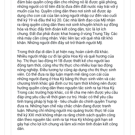
đảm bảo quyền công dân cho những nô lệ được giải phóng,
những người có tổ tiên đã bị đưa đến đất nước này trái với ý
muốn của họ. Quyền công dân theo nơi sinh sẽ được áp
dụng cho con cái của làn sóng người nhập cư đến vào cuối
thế kỷ 19 và đầu thế kỷ 20. Các nhà lãnh đạo của Mỹ nhận
ra rằng quyền công dân theo nơi sinh khuyến khích sự đồng
hóa và thúc đẩy tình đoàn kết công dân, tức là lợi ích
chung. Đất đai phải được khai hoang ở vùng Trung Tây. Các
nhà máy cần công nhân. Việc liên lạc với quê nhà rất khó
khăn. Những người đến đây sẽ trở thành người Mỹ.
Trong thời đại di dân ồ ạt hiện nay, hoàn cảnh đã khác.
Nhiều người nhập cư đi lại giữa Hoa Kỳ và quê hương của
họ. Thị thực lao động H-1B được thiết kế cho người lao
động tạm thời, cũng như thị thực cho nhiều loại lao động
nông nghiệp. Điều tương tự cũng áp dụng cho thị thực sinh
viên. Có thể đưa ra lập luận mạnh mẽ rằng con cái của
những người đang ở Hoa Kỳ bằng thị thực sinh viên và các
chương trình khác giả định cư trú tạm thời không nên được
hưởng quyền công dân theo nguyên tắc sinh ra tại Hoa Kỳ.
Trong các trường hợp khác, có lẽ cha mẹ nên được yêu cầu
đáp ứng yêu cầu về thời gian cư trú. Hoặc có thể yêu cầu
tình trạng pháp lý hợp lệ - tiêu chuẩn do chính quyền Trump
đưa ra. Những hạn chế này chắc chắn đang được tranh
luận. Nhưng chỉ những người mù quáng trước thực tế của
thế kỷ XXI mới không nhận ra rằng chính sách quyền công
dân theo nguyên tắc sinh ra tại Hoa Kỳ không giới hạn sẽ
gây hại cho lợi ích chung và làm xói mòn tình đoàn kết công
dân.