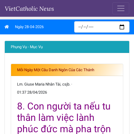
VietCatholic News
Ngày 28-04-2026
Phụng Vụ - Mục Vụ
Mỗi Ngày Một Câu Danh Ngôn Của Các Thánh
Lm. Giuse Maria Nhân Tài, csjb. ·
01:37 28/04/2026
8. Con người ta nếu tu
thân làm việc lành
phúc đức mà pha trộn