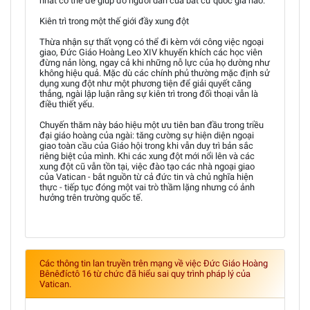
nhất có thể để giúp đỡ người dân của bất cứ quốc gia nào.
Kiên trì trong một thế giới đầy xung đột
Thừa nhận sự thất vọng có thể đi kèm với công việc ngoại
giao, Đức Giáo Hoàng Leo XIV khuyến khích các học viên
đừng nản lòng, ngay cả khi những nỗ lực của họ dường như
không hiệu quả. Mặc dù các chính phủ thường mặc định sử
dụng xung đột như một phương tiện để giải quyết căng
thẳng, ngài lập luận rằng sự kiên trì trong đối thoại vẫn là
điều thiết yếu.
Chuyến thăm này báo hiệu một ưu tiên ban đầu trong triều
đại giáo hoàng của ngài: tăng cường sự hiện diện ngoại
giao toàn cầu của Giáo hội trong khi vẫn duy trì bản sắc
riêng biệt của mình. Khi các xung đột mới nổi lên và các
xung đột cũ vẫn tồn tại, việc đào tạo các nhà ngoại giao
của Vatican - bắt nguồn từ cả đức tin và chủ nghĩa hiện
thực - tiếp tục đóng một vai trò thầm lặng nhưng có ảnh
hưởng trên trường quốc tế.
Các thông tin lan truyền trên mạng về việc Đức Giáo Hoàng
Bênêđíctô 16 từ chức đã hiểu sai quy trình pháp lý của
Vatican.