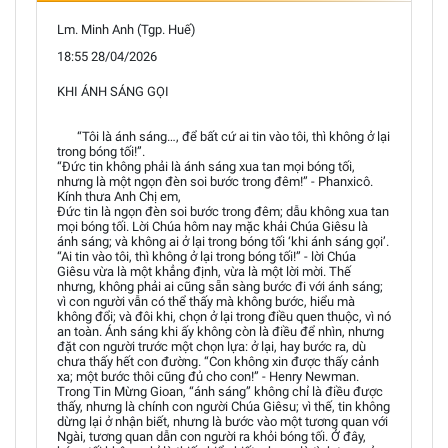
Lm. Minh Anh (Tgp. Huế)
18:55 28/04/2026
KHI ÁNH SÁNG GỌI
“Tôi là ánh sáng…, để bất cứ ai tin vào tôi, thì không ở lại
trong bóng tối!”.
“Đức tin không phải là ánh sáng xua tan mọi bóng tối,
nhưng là một ngọn đèn soi bước trong đêm!” - Phanxicô.
Kính thưa Anh Chị em,
Đức tin là ngọn đèn soi bước trong đêm; dẫu không xua tan
mọi bóng tối. Lời Chúa hôm nay mặc khải Chúa Giêsu là
ánh sáng; và không ai ở lại trong bóng tối ‘khi ánh sáng gọi’.
“Ai tin vào tôi, thì không ở lại trong bóng tối!” - lời Chúa
Giêsu vừa là một khẳng định, vừa là một lời mời. Thế
nhưng, không phải ai cũng sẵn sàng bước đi với ánh sáng;
vì con người vẫn có thể thấy mà không bước, hiểu mà
không đổi; và đôi khi, chọn ở lại trong điều quen thuộc, vì nó
an toàn. Ánh sáng khi ấy không còn là điều để nhìn, nhưng
đặt con người trước một chọn lựa: ở lại, hay bước ra, dù
chưa thấy hết con đường. “Con không xin được thấy cảnh
xa; một bước thôi cũng đủ cho con!” - Henry Newman.
Trong Tin Mừng Gioan, “ánh sáng” không chỉ là điều được
thấy, nhưng là chính con người Chúa Giêsu; vì thế, tin không
dừng lại ở nhận biết, nhưng là bước vào một tương quan với
Ngài, tương quan dẫn con người ra khỏi bóng tối. Ở đây,