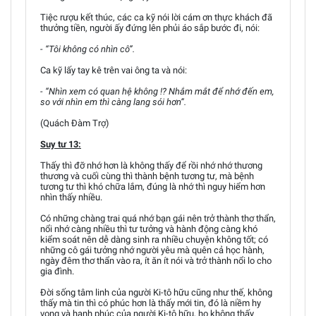
Tiệc rượu kết thúc, các ca kỹ nói lời cám ơn thực khách đã
thưởng tiền, người ấy đứng lên phủi áo sắp bước đi, nói:
- “Tôi không có nhìn cô”.
Ca kỹ lấy tay kê trên vai ông ta và nói:
- “Nhìn xem có quan hệ không !? Nhắm mắt để nhớ đến em,
so với nhìn em thì càng lang sói hơn”.
(Quách Đàm Trợ)
Suy tư 13:
Thấy thì đỡ nhớ hơn là không thấy để rồi nhớ nhớ thương
thương và cuối cùng thì thành bệnh tương tư, mà bệnh
tương tư thì khó chữa lắm, đúng là nhớ thì nguy hiểm hơn
nhìn thấy nhiều.
Có những chàng trai quá nhớ bạn gái nên trở thành thơ thẩn,
nổi nhớ càng nhiều thì tư tưởng và hành động càng khó
kiểm soát nên dễ dàng sinh ra nhiều chuyện không tốt; có
những cô gái tưởng nhớ người yêu mà quên cả học hành,
ngày đêm thơ thẩn vào ra, ít ăn ít nói và trở thành nổi lo cho
gia đình.
Đời sống tâm linh của người Ki-tô hữu cũng như thế, không
thấy mà tin thì có phúc hơn là thấy mới tin, đó là niềm hy
vọng và hạnh phúc của người Ki-tô hữu, họ không thấy