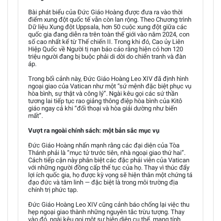
Bài phát biểu của Đức Giáo Hoàng được đưa ra vào thời
điểm xung đột quốc tế vẫn còn lan rộng. Theo Chương trình
Dữ liệu Xung đột Uppsala, hơn 50 cuộc xung đột giữa các
quốc gia đang diễn ra trên toàn thế giới vào năm 2024, con
số cao nhất kể từ Thế chiến II. Trong khi đó, Cao ủy Liên
Hiệp Quốc về Người tị nạn báo cáo rằng hiện có hơn 120
triệu người đang bị buộc phải di dời do chiến tranh và đàn
áp.
Trong bối cảnh này, Đức Giáo Hoàng Leo XIV đã định hình
ngoại giao của Vatican như một “sứ mệnh đặc biệt phục vụ
hòa bình, sự thật và công lý”. Ngài kêu gọi các sứ thần
tương lai tiếp tục rao giảng thông điệp hòa bình của Kitô
giáo ngay cả khi “đối thoại và hòa giải dường như biến
mất”.
Vượt ra ngoài chính sách: một bản sắc mục vụ
Đức Giáo Hoàng nhấn mạnh rằng các đại diện của Tòa
Thánh phải là “mục tử trước tiên, nhà ngoại giao thứ hai”.
Cách tiếp cận này phân biệt các đặc phái viên của Vatican
với những người đồng cấp thế tục của họ. Thay vì thúc đẩy
lợi ích quốc gia, họ được kỳ vọng sẽ hiện thân một chứng tá
đạo đức và tâm linh — đặc biệt là trong môi trường địa
chính trị phức tạp.
Đức Giáo Hoàng Leo XIV cũng cảnh báo chống lại việc thu
hẹp ngoại giao thành những nguyên tắc trừu tượng. Thay
vào đó, ngài kêu gọi một sự hiện diện cụ thể, mang tính