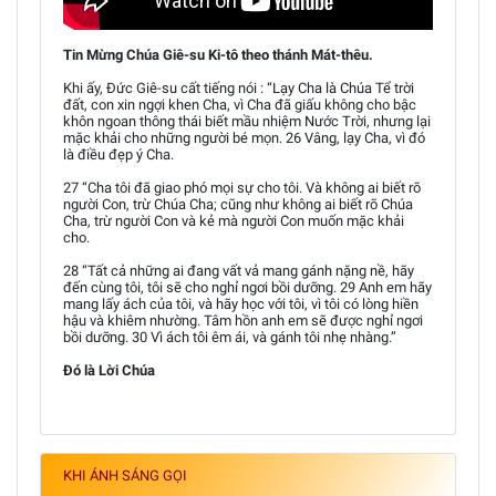
Tin Mừng Chúa Giê-su Ki-tô theo thánh Mát-thêu.
Khi ấy, Đức Giê-su cất tiếng nói : “Lạy Cha là Chúa Tể trời
đất, con xin ngợi khen Cha, vì Cha đã giấu không cho bậc
khôn ngoan thông thái biết mầu nhiệm Nước Trời, nhưng lại
mặc khải cho những người bé mọn. 26 Vâng, lạy Cha, vì đó
là điều đẹp ý Cha.
27 “Cha tôi đã giao phó mọi sự cho tôi. Và không ai biết rõ
người Con, trừ Chúa Cha; cũng như không ai biết rõ Chúa
Cha, trừ người Con và kẻ mà người Con muốn mặc khải
cho.
28 “Tất cả những ai đang vất vả mang gánh nặng nề, hãy
đến cùng tôi, tôi sẽ cho nghỉ ngơi bồi dưỡng. 29 Anh em hãy
mang lấy ách của tôi, và hãy học với tôi, vì tôi có lòng hiền
hậu và khiêm nhường. Tâm hồn anh em sẽ được nghỉ ngơi
bồi dưỡng. 30 Vì ách tôi êm ái, và gánh tôi nhẹ nhàng.”
Đó là Lời Chúa
KHI ÁNH SÁNG GỌI