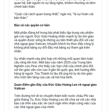
quan hệ, bắt nguồn từ sự lắng nghe, khiêm nhường và liêm
chính bản thân.
“Cuộc cải cách quan trọng nhất,” ngài nói, “là sự hoán cải
bản thân.”
Bảo vệ các quyền cơ bản
Một phần đáng kể trong bài phát biểu tập trung vào phẩm
giá con người. Đức Giáo Hoàng nhấn mạnh tự do tôn giáo
và quyền được sống là những ưu tiên thiết yếu đối với các
nhà ngoại giao Vatican, khuyến khích họ thúc đẩy công lý
không phải bằng sự đối đầu mà bằng sự tham gia kiên
nhẫn.
Sự nhấn mạnh này phù hợp với những mối quan tâm toàn
cầu rộng lớn hơn. Một báo cáo năm 2025 của Trung tâm
Nghiên cứu Pew cho thấy các hạn chế của chính phủ đối
với tôn giáo vẫn còn cao ở gần 60 quốc gia, ảnh hưởng đến
hàng tỷ người. Tòa Thánh từ lâu đã ủng hộ tự do tôn giáo
như một nền tảng của các xã hội hòa bình.
Quan điểm gần đây của Đức Giáo Hoàng Leo về ngoại giao
Vatican
Trên đường trở về từ chuyến thăm bốn nước châu Phi vào
giữa tháng Tư, Đức Giáo Hoàng Leo đã chia sẻ với các nhà
báo cái nhìn sâu sắc về cách ngài nhìn nhận công việc của
các nhà ngoại giao của mình.