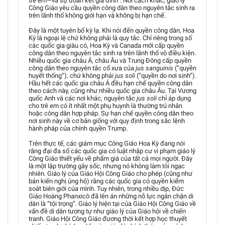
trẻ em—và sự đoàn kết gia đình”. Nói cách khác, giáo lý
Công Giáo yêu cầu quyền công dân theo nguyên tắc sinh ra
trên lãnh thổ không giới hạn và không bị hạn chế.
Đây là một tuyên bố kỳ lạ. Khi nói đến quyền công dân, Hoa
Kỳ là ngoại lệ chứ không phải là quy tắc. Chỉ riêng trong số
các quốc gia giàu có, Hoa Kỳ và Canada mới cấp quyền
công dân theo nguyên tắc sinh ra trên lãnh thổ vô điều kiện.
Nhiều quốc gia châu Á, châu Âu và Trung Đông cấp quyền
công dân theo nguyên tắc cổ xưa của
jus sanguinis
(“quyền
huyết thống”), chứ không phải
jus soli
(“quyền do nơi sinh”).
Hầu hết các quốc gia châu Á đều hạn chế quyền công dân
theo cách này, cũng như nhiều quốc gia châu Âu. Tại Vương
quốc Anh và các nơi khác, nguyên tắc
jus soli
chỉ áp dụng
cho trẻ em có ít nhất một phụ huynh là thường trú nhân
hoặc công dân hợp pháp. Sự hạn chế quyền công dân theo
nơi sinh này về cơ bản giống với quy định trong sắc lệnh
hành pháp của chính quyền Trump.
Trên thực tế, các giám mục Công Giáo Hoa Kỳ đang nói
rằng đại đa số các quốc gia có luật nhập cư vi phạm giáo lý
Công Giáo thiết yếu về phẩm giá của tất cả mọi người. Đây
là một lập trường gây sốc, nhưng nó không làm tôi ngạc
nhiên. Giáo lý của Giáo Hội Công Giáo cho phép (cũng như
bản kiến nghị ủng hộ) rằng các quốc gia có quyền kiểm
soát biên giới của mình. Tuy nhiên, trong nhiều dịp, Đức
Giáo Hoàng Phanxicô đã lên án những nỗ lực ngăn chặn di
dân là “tội trọng”. Giáo lý hiện tại của Giáo Hội Công Giáo về
vấn đề di dân tương tự như giáo lý của Giáo hội về chiến
tranh. Giáo Hội Công Giáo đương thời kết hợp học thuyết