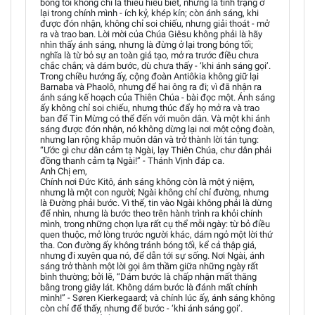
bóng tối không chỉ là thiếu hiểu biết, nhưng là tình trạng ở
lại trong chính mình - ích kỷ, khép kín; còn ánh sáng, khi
được đón nhận, không chỉ soi chiếu, nhưng giải thoát - mở
ra và trao ban. Lời mời của Chúa Giêsu không phải là hãy
nhìn thấy ánh sáng, nhưng là đừng ở lại trong bóng tối;
nghĩa là từ bỏ sự an toàn giả tạo, mở ra trước điều chưa
chắc chắn; và dám bước, dù chưa thấy - ‘khi ánh sáng gọi’.
Trong chiều hướng ấy, cộng đoàn Antiôkia không giữ lại
Barnaba và Phaolô, nhưng để hai ông ra đi; vì đã nhận ra
ánh sáng kế hoạch của Thiên Chúa - bài đọc một. Ánh sáng
ấy không chỉ soi chiếu, nhưng thúc đẩy họ mở ra và trao
ban để Tin Mừng có thể đến với muôn dân. Và một khi ánh
sáng được đón nhận, nó không dừng lại nơi một cộng đoàn,
nhưng lan rộng khắp muôn dân và trở thành lời tán tụng:
“Ước gì chư dân cảm tạ Ngài, lạy Thiên Chúa, chư dân phải
đồng thanh cảm tạ Ngài!” - Thánh Vịnh đáp ca.
Anh Chị em,
Chính nơi Đức Kitô, ánh sáng không còn là một ý niệm,
nhưng là một con người; Ngài không chỉ chỉ đường, nhưng
là Đường phải bước. Vì thế, tin vào Ngài không phải là dừng
để nhìn, nhưng là bước theo trên hành trình ra khỏi chính
mình, trong những chọn lựa rất cụ thể mỗi ngày: từ bỏ điều
quen thuộc, mở lòng trước người khác, dám ngỏ một lời thứ
tha. Con đường ấy không tránh bóng tối, kể cả thập giá,
nhưng đi xuyên qua nó, để dẫn tới sự sống. Nơi Ngài, ánh
sáng trở thành một lời gọi âm thầm giữa những ngày rất
bình thường; bởi lẽ, “Dám bước là chấp nhận mất thăng
bằng trong giây lát. Không dám bước là đánh mất chính
mình!” - Søren Kierkegaard; và chính lúc ấy, ánh sáng không
còn chỉ để thấy, nhưng để bước - ‘khi ánh sáng gọi’.