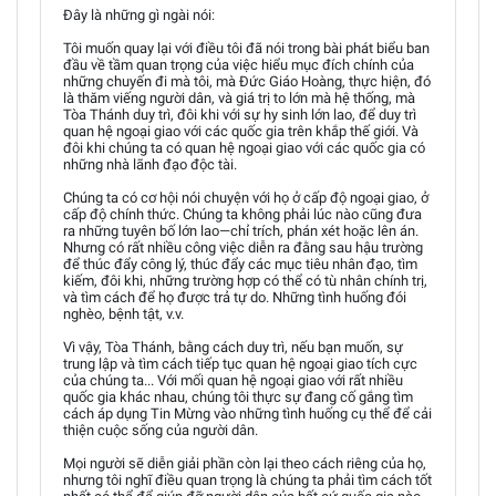
Đây là những gì ngài nói:
Tôi muốn quay lại với điều tôi đã nói trong bài phát biểu ban
đầu về tầm quan trọng của việc hiểu mục đích chính của
những chuyến đi mà tôi, mà Đức Giáo Hoàng, thực hiện, đó
là thăm viếng người dân, và giá trị to lớn mà hệ thống, mà
Tòa Thánh duy trì, đôi khi với sự hy sinh lớn lao, để duy trì
quan hệ ngoại giao với các quốc gia trên khắp thế giới. Và
đôi khi chúng ta có quan hệ ngoại giao với các quốc gia có
những nhà lãnh đạo độc tài.
Chúng ta có cơ hội nói chuyện với họ ở cấp độ ngoại giao, ở
cấp độ chính thức. Chúng ta không phải lúc nào cũng đưa
ra những tuyên bố lớn lao—chỉ trích, phán xét hoặc lên án.
Nhưng có rất nhiều công việc diễn ra đằng sau hậu trường
để thúc đẩy công lý, thúc đẩy các mục tiêu nhân đạo, tìm
kiếm, đôi khi, những trường hợp có thể có tù nhân chính trị,
và tìm cách để họ được trả tự do. Những tình huống đói
nghèo, bệnh tật, v.v.
Vì vậy, Tòa Thánh, bằng cách duy trì, nếu bạn muốn, sự
trung lập và tìm cách tiếp tục quan hệ ngoại giao tích cực
của chúng ta... Với mối quan hệ ngoại giao với rất nhiều
quốc gia khác nhau, chúng tôi thực sự đang cố gắng tìm
cách áp dụng Tin Mừng vào những tình huống cụ thể để cải
thiện cuộc sống của người dân.
Mọi người sẽ diễn giải phần còn lại theo cách riêng của họ,
nhưng tôi nghĩ điều quan trọng là chúng ta phải tìm cách tốt