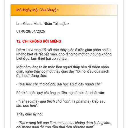
Mỗi Ngày Một Câu Chuyện
Lm. Giuse Maria Nhân Tài, csjb. ·
01:40 28/04/2026
12. CHI KHÔNG RỜI MIỆNG
Diêm La vương đối với các thầy giáo ở trần gian phần nhiều
không biết và rất bất mãn, cho rằng họ một chữ cũng không
biết đọc, làm thiệt hại con cháu.
Một hôm, ông ta ăn mặc làm người thấp hèn đi thăm nhân
gian, nghe thấy có một thầy giáo dạy “lời nói đầu của sách
đại học” đang đọc:
- “Đại học chi, thơ cổ chi, đại học sở dĩ dạy người chi.”
Bèn kêu tiểu quỷ bắt ông ta đến, nghiêm khắc chất vấn:
- “Tại sao mầy quá thích chữ “chi”, ta phạt mày kiếp sau
làm con heo”.
Thầy giáo ấy nói:
- “Đại vương bắt con làm con heo thì không dám không làm,
chỉ mong ngài để con đầu thai đến phương nam”.