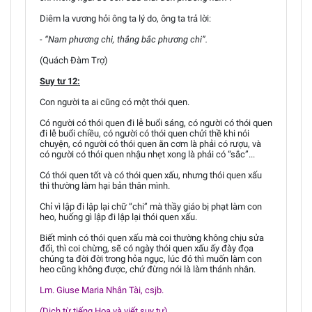
Diêm la vương hỏi ông ta lý do, ông ta trả lời:
- “Nam phương chi, thắng bắc phương chi”.
(Quách Đàm Trợ)
Suy tư 12:
Con người ta ai cũng có một thói quen.
Có người có thói quen đi lễ buổi sáng, có người có thói quen
đi lễ buổi chiều, có người có thói quen chửi thề khi nói
chuyện, có người có thói quen ăn cơm là phải có rượu, và
có người có thói quen nhậu nhẹt xong là phải có “sắc”...
Có thói quen tốt và có thói quen xấu, nhưng thói quen xấu
thì thường làm hại bản thân mình.
Chỉ vì lập đi lập lại chữ “chi” mà thầy giáo bị phạt làm con
heo, huống gì lập đi lập lại thói quen xấu.
Biết mình có thói quen xấu mà coi thường không chịu sửa
đổi, thì coi chừng, sẽ có ngày thói quen xấu ấy đày đọa
chúng ta đời đời trong hỏa ngục, lúc đó thì muốn làm con
heo cũng không được, chứ đừng nói là làm thánh nhân.
Lm. Giuse Maria Nhân Tài, csjb.
(Dịch từ tiếng Hoa và viết suy tư)