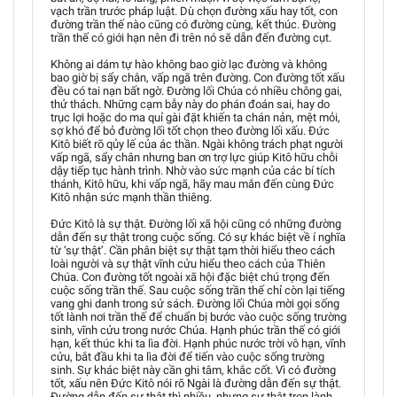
vạch trần trước pháp luật. Dù chọn đường xấu hay tốt, con
đường trần thế nào cũng có đường cùng, kết thúc. Đường
trần thế có giới hạn nên đi trên nó sẽ dẫn đến đường cụt.
Không ai dám tự hào không bao giờ lạc đường và không
bao giờ bị sẩy chân, vấp ngã trên đường. Con đường tốt xấu
đều có tai nạn bất ngờ. Đường lối Chúa có nhiều chông gai,
thử thách. Những cạm bẫy này do phán đoán sai, hay do
trục lợi hoặc do ma quỉ gài đặt khiến ta chán nản, mệt mỏi,
sợ khó để bỏ đường lối tốt chọn theo đường lối xấu. Đức
Kitô biết rõ qủy lế của ác thần. Ngài không trách phạt người
vấp ngã, sẩy chân nhưng ban ơn trợ lực giúp Kitô hữu chỗi
dậy tiếp tục hành trình. Nhờ vào sức mạnh của các bí tích
thánh, Kitô hữu, khi vấp ngã, hãy mau mắn đến cùng Đức
Kitô nhận sức mạnh thần thiêng.
Đức Kitô là sự thật. Đường lối xã hội cũng có những đường
dẫn đến sự thật trong cuộc sống. Có sự khác biệt về í nghĩa
từ ‘sự thật’. Cần phân biệt sự thật tạm thời hiểu theo cách
loài người và sự thật vĩnh cửu hiểu theo cách của Thiên
Chúa. Con đường tốt ngoài xã hội đặc biệt chú trọng đến
cuộc sống trần thế. Sau cuộc sống trần thế chỉ còn lại tiếng
vang ghi danh trong sử sách. Đường lối Chúa mời gọi sống
tốt lành nơi trần thế để chuẩn bị bước vào cuộc sống trường
sinh, vĩnh cửu trong nước Chúa. Hạnh phúc trần thế có giới
hạn, kết thúc khi ta lìa đời. Hạnh phúc nước trời vô hạn, vĩnh
cửu, bắt đầu khi ta lìa đời để tiến vào cuộc sống trường
sinh. Sự khác biệt này cần ghi tâm, khắc cốt. Vì có đường
tốt, xấu nên Đức Kitô nói rõ Ngài là đường dẫn đến sự thật.
Đường dẫn đến sự thật thì nhiều, nhưng sự thật trọn lành,