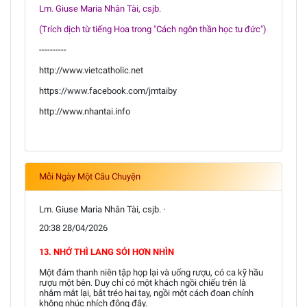
Lm. Giuse Maria Nhân Tài, csjb.
(Trích dịch từ tiếng Hoa trong "Cách ngôn thần học tu đức")
----------
http://www.vietcatholic.net
https://www.facebook.com/jmtaiby
http://www.nhantai.info
Mỗi Ngày Một Câu Chuyện
Lm. Giuse Maria Nhân Tài, csjb. ·
20:38 28/04/2026
13. NHỚ THÌ LANG SÓI HƠN NHÌN
Một đám thanh niên tập họp lại và uống rượu, có ca kỹ hầu
rượu một bên. Duy chỉ có một khách ngồi chiếu trên là
nhắm mắt lại, bắt tréo hai tay, ngồi một cách đoan chính
không nhúc nhích động đậy.