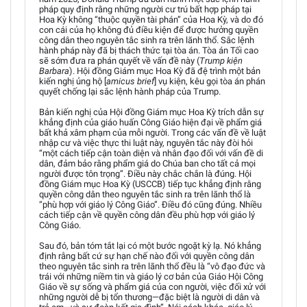
pháp quy định rằng những người cư trú bất hợp pháp tại
Hoa Kỳ không “thuộc quyền tài phán” của Hoa Kỳ, và do đó
con cái của họ không đủ điều kiện để được hưởng quyền
công dân theo nguyên tắc sinh ra trên lãnh thổ. Sắc lệnh
hành pháp này đã bị thách thức tại tòa án. Tòa án Tối cao
sẽ sớm đưa ra phán quyết về vấn đề này (
Trump kiện
Barbara
). Hội đồng Giám mục Hoa Kỳ đã đệ trình một bản
kiến nghị ủng hộ [
amicus brief
] vụ kiện, kêu gọi tòa án phán
quyết chống lại sắc lệnh hành pháp của Trump.
Bản kiến nghị của Hội đồng Giám mục Hoa Kỳ trích dẫn sự
khẳng định của giáo huấn Công Giáo hiện đại về phẩm giá
bất khả xâm phạm của mỗi người. Trong các vấn đề về luật
nhập cư và việc thực thi luật này, nguyên tắc này đòi hỏi
“một cách tiếp cận toàn diện và nhân đạo đối với vấn đề di
dân, đảm bảo rằng phẩm giá do Chúa ban cho tất cả mọi
người được tôn trọng”. Điều này chắc chắn là đúng. Hội
đồng Giám mục Hoa Kỳ (USCCB) tiếp tục khẳng định rằng
quyền công dân theo nguyên tắc sinh ra trên lãnh thổ là
“phù hợp với giáo lý Công Giáo”. Điều đó cũng đúng. Nhiều
cách tiếp cận về quyền công dân đều phù hợp với giáo lý
Công Giáo.
Sau đó, bản tóm tắt lại có một bước ngoặt kỳ lạ. Nó khẳng
định rằng bất cứ sự hạn chế nào đối với quyền công dân
theo nguyên tắc sinh ra trên lãnh thổ đều là “vô đạo đức và
trái với những niềm tin và giáo lý cơ bản của Giáo Hội Công
Giáo về sự sống và phẩm giá của con người, việc đối xử với
những người dễ bị tổn thương—đặc biệt là người di dân và