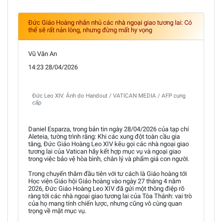
Đức Giáo Hoàng nhắn nhủ các nhà ngoại giao tương lai: Có
thể sẽ rất nản lòng, nhưng đừng mất hy vọng
Vũ Văn An
14:23 28/04/2026
Đức Leo XIV. Ảnh do Handout / VATICAN MEDIA / AFP cung
cấp
Daniel Esparza, trong bản tin ngày 28/04/2026 của tạp chí
Aleteia, tường trình rằng: Khi các xung đột toàn cầu gia
tăng, Đức Giáo Hoàng Leo XIV kêu gọi các nhà ngoại giao
tương lai của Vatican hãy kết hợp mục vụ và ngoại giao
trong việc bảo vệ hòa bình, chân lý và phẩm giá con người.
Trong chuyến thăm đầu tiên với tư cách là Giáo hoàng tới
Học viện Giáo hội Giáo hoàng vào ngày 27 tháng 4 năm
2026, Đức Giáo Hoàng Leo XIV đã gửi một thông điệp rõ
ràng tới các nhà ngoại giao tương lai của Tòa Thánh: vai trò
của họ mang tính chiến lược, nhưng cũng vô cùng quan
trọng về mặt mục vụ.