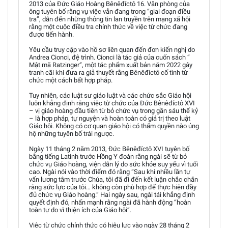
2013 của Đức Giáo Hoàng Bênêđíctô 16. Văn phòng của
ông tuyên bố rằng vụ việc vẫn đang trong “giai đoạn điều
tra”, dẫn đến những thông tin lan truyền trên mạng xã hội
rằng một cuộc điều tra chính thức về việc từ chức đang
được tiến hành.
Yêu cầu truy cập vào hồ sơ liên quan đến đơn kiến nghị do
Andrea Cionci, đệ trình. Cionci là tác giả của cuốn sách “
Mật mã Ratzinger”, một tác phẩm xuất bản năm 2022 gây
tranh cãi khi đưa ra giả thuyết rằng Bênêđíctô cố tình từ
chức một cách bất hợp pháp.
Tuy nhiên, các luật sư giáo luật và các chức sắc Giáo hội
luôn khẳng định rằng việc từ chức của Đức Bênêđíctô XVI
– vị giáo hoàng đầu tiên từ bỏ chức vụ trong gần sáu thế kỷ
– là hợp pháp, tự nguyện và hoàn toàn có giá trị theo luật
Giáo hội. Không có cơ quan giáo hội có thẩm quyền nào ủng
hộ những tuyên bố trái ngược.
Ngày 11 tháng 2 năm 2013, Đức Bênêđíctô XVI tuyên bố
bằng tiếng Latinh trước Hồng Y đoàn rằng ngài sẽ từ bỏ
chức vụ Giáo hoàng, viện dẫn lý do sức khỏe suy yếu vì tuổi
cao. Ngài nói vào thời điểm đó rằng “Sau khi nhiều lần tự
vấn lương tâm trước Chúa, tôi đã đi đến kết luận chắc chắn
rằng sức lực của tôi… không còn phù hợp để thực hiện đầy
đủ chức vụ Giáo hoàng.” Hai ngày sau, ngài tái khẳng định
quyết định đó, nhấn mạnh rằng ngài đã hành động “hoàn
toàn tự do vì thiện ích của Giáo hội”.
Việc từ chức chính thức có hiệu lực vào ngày 28 tháng 2