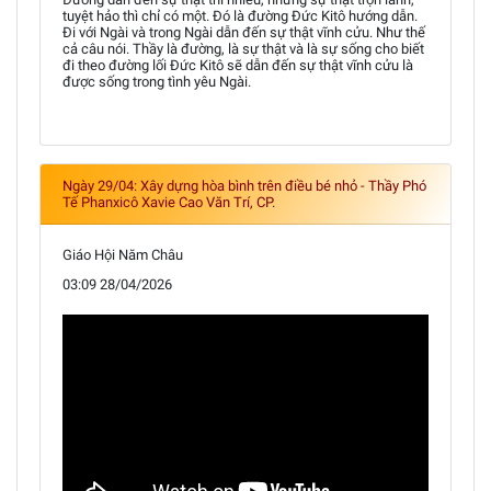
tuyệt hảo thì chỉ có một. Đó là đường Đức Kitô hướng dẫn.
Đi với Ngài và trong Ngài dẫn đến sự thật vĩnh cửu. Như thế
cả câu nói. Thầy là đường, là sự thật và là sự sống cho biết
đi theo đường lối Đức Kitô sẽ dẫn đến sự thật vĩnh cửu là
được sống trong tình yêu Ngài.
Ngày 29/04: Xây dựng hòa bình trên điều bé nhỏ - Thầy Phó
Tế Phanxicô Xavie Cao Văn Trí, CP.
Giáo Hội Năm Châu
03:09 28/04/2026