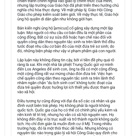
chiến tranh chính nghĩa vào giáo lý chính thức của mình,
nhưng lập trường của Giáo hội đã phát triển theo hướng chủ
nghĩa chủ hòa thực dụng. Về mặt pháp lý, Giáo Hội Công
Giáo cho phép kiểm soát biên giới. Về mặy thực tế, Giáo hội
ủng hộ quyền di dân gần như không giới hạn.
Bản kiến nghị ủng hộ [
amicus
] cố gắng xây dựng một lập
luận: Mọi người có nhu cầu cơ bản đều là một phần của
cộng đồng; Bất cứ sự sửa đổi hoặc hạn chế nào đối với
quyền công dân theo nguyên tắc sinh ra trên lãnh thổ đều
tước đoạt nhu cầu cơ bản đó của một đứa trẻ sơ sinh; do
đó, những biện pháp như vậy vi phạm phẩm giá con người.
Lập luận này không đáng tin cậy, bởi vì tiền đề phụ quá rõ
ràng là sai. Khi một nhà tài phiệt Trung Quốc gửi vợ mình
đến Los Angeles để sinh con, ông ta đã có một cộng đồng,
một cộng đồng rất vui mừng chào đón đứa trẻ. Việc hạn
chế quyền công dân theo nguyên tắc sinh ra trên lãnh thổ
nhằm ngăn chặn "du lịch sinh con" không tước đoạt của
đứa trẻ quyền được hưởng lợi ích thiết yếu được tham gia
vào xã hội.
Điều tương tự cũng đúng với đại đa số các cá nhân và gia
đình vượt biên trái phép. Họ không phải là người không
quốc tịch. Quốc gia của họ có thể có chính phủ yếu kém và
nền kinh tế trì trệ, nhưng họ vẫn có xã hội nguyên vẹn. Họ
không đến đây vì bị trục xuất và trở thành người không quốc
tịch. Họ chỉ đơn giản là muốn định cư ở Mỹ. Trong nhiều
trường hợp, đó là một thôi thúc dễ hiểu. Nhưng không có
nguyên tắc nào trong giáo lý xã hội Công Giáo quy định cho