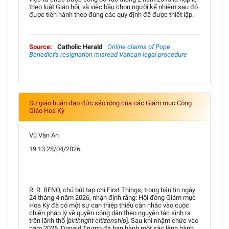
theo luật Giáo hội, và việc bầu chọn người kế nhiệm sau đó
được tiến hành theo đúng các quy định đã được thiết lập.
Source:
Catholic Herald
Online claims of Pope
Benedict's resignation misread Vatican legal procedure
Sự giáo huấn đạo đức sáo rỗng của các Giám mục Công
Giáo Hoa Kỳ
Vũ Văn An
19:13 28/04/2026
R. R. RENO, chủ bút tạp chí First Things, trong bản tin ngày
24 tháng 4 năm 2026, nhận định rằng: Hội đồng Giám mục
Hoa Kỳ đã có một sự can thiệp thiếu cân nhắc vào cuộc
chiến pháp lý về quyền công dân theo nguyên tắc sinh ra
trên lãnh thổ [
birthright citizenship
]. Sau khi nhậm chức vào
năm 2025, Donald Trump đã ban hành một sắc lệnh hành