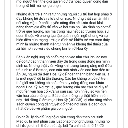
mỗi người trên thế giới quyền cư trú hoặc quyền công dân
trong xã hội mà họ lựa chọn.
Những đứa trẻ sinh ra từ những người cư trú bất hợp pháp ở
đây không hề đưa ra lựa chọn nào. Nhưng thật sai lầm khi
nói rằng việc từ chối quyền công dân sẽ tước đoạt khả
năng tham gia đầy đủ vào xã hội của họ. Gia đình họ có thể
trở về quê hương, nơi mà trong hầu hết các trường hợp, sự
quen thuộc về phong tục tập quán, ngôn ngữ chung và sự
hiện diện của mạng lưới gia đình sẽ khiến trẻ em cảm thấy
mình là những thành viên tự nhiên và không thể thiếu của
xã hội hơn so với việc chúng lớn lên ở Hoa Kỳ.
Bản kiến nghị ủng hộ nhấn mạnh vào nhu cầu lớn lao này
để có tư cách thành viên đầy đủ trong cộng đồng nơi mình
sinh ra. Nhưng thật viển vông khi tưởng tượng rằng một đứa
trẻ sinh ra ở Boston, con của một sinh viên cao học đến từ
Ấn Độ, người đã đến Hoa Kỳ để hoàn thành bằng tiến sĩ, lại
là một người dễ bị tổn thương. Cậu bé không bị bỏ rơi trên
thế giới mà không có nhà cửa hay cộng đồng nào khác
ngoài Hoa Kỳ. Ngược lại, quê hương của mẹ cậu bé duy trì
một nền văn hóa cổ xưa và sâu sắc hơn nhiều so với nền
văn hóa của chúng ta. Bất chấp những sự thật hiển nhiên
này, Hội đồng Giám mục Hoa Kỳ (USCCB) lại cho rằng chính
sách quyền công dân tuyệt đối theo nơi sinh là cách duy
nhất để bảo vệ phẩm giá con người.
Có nhiều lý do để ủng hộ quyền công dân theo nơi sinh.
Mặc dù là một phần của luật pháp thông thường, nhưng nó
chỉ được chính thức thiết lập bởi Tu chính án thứ 14 để