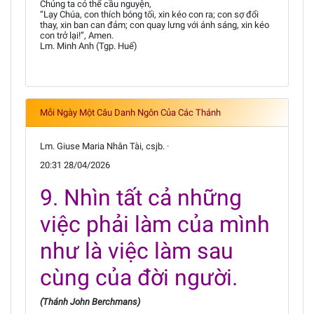
Chúng ta có thể cầu nguyện,
“Lạy Chúa, con thích bóng tối, xin kéo con ra; con sợ đổi
thay, xin ban can đảm; con quay lưng với ánh sáng, xin kéo
con trở lại!”, Amen.
Lm. Minh Anh (Tgp. Huế)
Mỗi Ngày Một Câu Danh Ngôn Của Các Thánh
Lm. Giuse Maria Nhân Tài, csjb. ·
20:31 28/04/2026
9. Nhìn tất cả những
việc phải làm của mình
như là việc làm sau
cùng của đời người.
(Thánh John Berchmans)