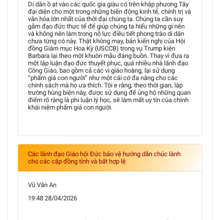
Di dân ồ ạt vào các quốc gia giàu có trên khắp phương Tây
đại diện cho một trong những biến động kinh tế, chính trị và
văn hóa lớn nhất của thời đại chúng ta. Chúng ta cần suy
gẫm đạo đức thực tế để giúp chúng ta hiểu những gì nên
và không nên làm trong nỗ lực điều tiết phong trào di dân
chưa từng có này. Thật không may, bản kiến nghị của Hội
đồng Giám mục Hoa Kỳ (USCCB) trong vụ Trump kiện
Barbara lại theo một khuôn mẫu đáng buồn. Thay vì đưa ra
một lập luận đạo đức thuyết phục, quá nhiều nhà lãnh đạo
Công Giáo, bao gồm cả các vị giáo hoàng, lại sử dụng
“phẩm giá con người” như một cái cớ đa năng cho các
chính sách mà họ ưa thích. Tôi e rằng, theo thời gian, lập
trường hùng biện này, được sử dụng để ủng hộ những quan
điểm rõ ràng là phi luận lý học, sẽ làm mất uy tín của chính
khái niệm phẩm giá con người.
Các lãnh đạo Giáo hội Đức bảo vệ hướng dẫn chúc lành
cho các cặp đồng tính và bất hợp lệ
Vũ Văn An
19:48 28/04/2026