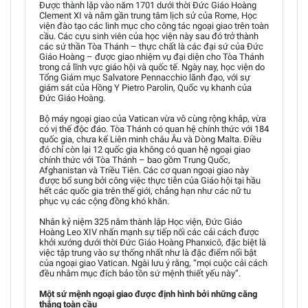
Được thành lập vào năm 1701 dưới thời Đức Giáo Hoàng
Clement XI và nằm gần trung tâm lịch sử của Rome, Học
viện đào tạo các linh mục cho công tác ngoại giao trên toàn
cầu. Các cựu sinh viên của học viện này sau đó trở thành
các sứ thần Tòa Thánh – thực chất là các đại sứ của Đức
Giáo Hoàng – được giao nhiệm vụ đại diện cho Tòa Thánh
trong cả lĩnh vực giáo hội và quốc tế. Ngày nay, học viện do
Tổng Giám mục Salvatore Pennacchio lãnh đạo, với sự
giám sát của Hồng Y Pietro Parolin, Quốc vụ khanh của
Đức Giáo Hoàng.
Bộ máy ngoại giao của Vatican vừa vô cùng rộng khắp, vừa
có vị thế độc đáo. Tòa Thánh có quan hệ chính thức với 184
quốc gia, chưa kể Liên minh châu Âu và Dòng Malta. Điều
đó chỉ còn lại 12 quốc gia không có quan hệ ngoại giao
chính thức với Tòa Thánh – bao gồm Trung Quốc,
Afghanistan và Triều Tiên. Các cơ quan ngoại giao này
được bổ sung bởi công việc thực tiễn của Giáo hội tại hầu
hết các quốc gia trên thế giới, chẳng hạn như các nữ tu
phục vụ các cộng đồng khó khăn.
Nhân kỷ niệm 325 năm thành lập Học viện, Đức Giáo
Hoàng Leo XIV nhấn mạnh sự tiếp nối các cải cách được
khởi xướng dưới thời Đức Giáo Hoàng Phanxicô, đặc biệt là
việc tập trung vào sự thống nhất như là đặc điểm nổi bật
của ngoại giao Vatican. Ngài lưu ý rằng, “mọi cuộc cải cách
đều nhằm mục đích bảo tồn sứ mệnh thiết yếu này”.
Một sứ mệnh ngoại giao được định hình bởi những căng
thẳng toàn cầu