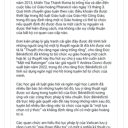
năm 2013, khiến Tòa Thánh Roma bị trống tòa và dẫn đến
cuộc bầu cử Giáo hoàng Phanxicô vào ngày 13 tháng 3.
Quá trình chuyển giao tuân theo các điều khoản đã được
thiết lập trong Bộ luật Giáo luật của Giáo Hội Công Giáo,
trong đó quy định rằng một vị Giáo hoàng có thể từ chức
nếu quyết định đó được đưa ra một cách tự nguyện và
được thể hiện đúng cách, mà không cần sự chấp thuận
của bất kỳ cơ quan cao cấp nào.
Đơn kiện pháp lý gây tranh cãi gần đây được đệ trình bởi
những người ủng hộ một lý thuyết ngoài lề đôi khi được mô
tả là “Thuyết cho rằng ngai vàng trống rỗng”, cho rằng Đức
Bênêđíctô đã không từ bỏ chức vụ giáo hoàng một cách
hợp lệ. Lý thuyết này thu hút sự chú ý sau khi cuốn sách
“Mật mã Ratzinger” của tác giả người Ý Andrea Cionci được
xuất bản năm 2022, trong đó cho rằng Đức Bênêđíctô cố
tình sử dụng ngôn ngữ mơ hồ trong tuyên bố từ chức của
mình.
Các học giả về luật giáo hội và ngôn ngữ học Latinh đã
nhiều lần bác bỏ những tuyên bố đó, lưu ý rằng thuật ngữ
được sử dụng trong tuyên bố của Đức Bênêđíctô tương
ứng với các công thức pháp lý tiêu chuẩn. Đức Bênêđíctô
đã trực tiếp giải quyết vấn đề này trong những năm sau đó,
tuyên bố nhiều lần rằng việc từ chức của ngài là “một lựa
chọn có ý thức” và khẳng định rằng chỉ có một giáo hoàng
trị vì.
Các quan chức am hiểu thủ tục pháp lý của Vatican lưu ý
rằng cụm từ “giai đoạn điều tra” có một ý nghĩa kỹ thuật cụ