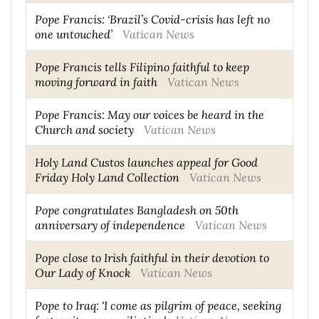
Pope Francis: ‘Brazil’s Covid-crisis has left no
one untouched’
Vatican News
Pope Francis tells Filipino faithful to keep
moving forward in faith
Vatican News
Pope Francis: May our voices be heard in the
Church and society
Vatican News
Holy Land Custos launches appeal for Good
Friday Holy Land Collection
Vatican News
Pope congratulates Bangladesh on 50th
anniversary of independence
Vatican News
Pope close to Irish faithful in their devotion to
Our Lady of Knock
Vatican News
Pope to Iraq: 'I come as pilgrim of peace, seeking