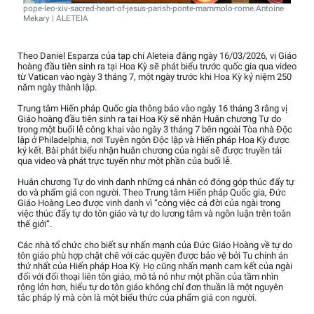
pope-leo-xiv-sacred-heart-of-jesus-parish-ponte-mammolo-rome.Antoine
Mekary | ALETEIA
Theo Daniel Esparza của tạp chí Aleteia đăng ngày 16/03/2026, vị Giáo
hoàng đầu tiên sinh ra tại Hoa Kỳ sẽ phát biểu trước quốc gia qua video
từ Vatican vào ngày 3 tháng 7, một ngày trước khi Hoa Kỳ kỷ niệm 250
năm ngày thành lập.
Trung tâm Hiến pháp Quốc gia thông báo vào ngày 16 tháng 3 rằng vị
Giáo hoàng đầu tiên sinh ra tại Hoa Kỳ sẽ nhận Huân chương Tự do
trong một buổi lễ công khai vào ngày 3 tháng 7 bên ngoài Tòa nhà Độc
lập ở Philadelphia, nơi Tuyên ngôn Độc lập và Hiến pháp Hoa Kỳ được
ký kết. Bài phát biểu nhận huân chương của ngài sẽ được truyền tải
qua video và phát trực tuyến như một phần của buổi lễ.
Huân chương Tự do vinh danh những cá nhân có đóng góp thúc đẩy tự
do và phẩm giá con người. Theo Trung tâm Hiến pháp Quốc gia, Đức
Giáo Hoàng Leo được vinh danh vì “công việc cả đời của ngài trong
việc thúc đẩy tự do tôn giáo và tự do lương tâm và ngôn luận trên toàn
thế giới”.
Các nhà tổ chức cho biết sự nhấn mạnh của Đức Giáo Hoàng về tự do
tôn giáo phù hợp chặt chẽ với các quyền được bảo vệ bởi Tu chính án
thứ nhất của Hiến pháp Hoa Kỳ. Họ cũng nhấn mạnh cam kết của ngài
đối với đối thoại liên tôn giáo, mô tả nó như một phần của tầm nhìn
rộng lớn hơn, hiểu tự do tôn giáo không chỉ đơn thuần là một nguyên
tắc pháp lý mà còn là một biểu thức của phẩm giá con người.