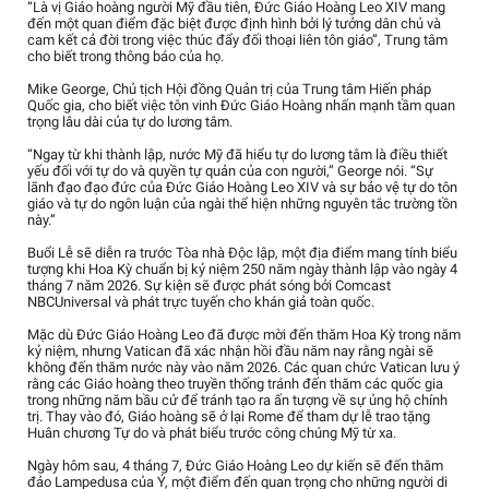
“Là vị Giáo hoàng người Mỹ đầu tiên, Đức Giáo Hoàng Leo XIV mang
đến một quan điểm đặc biệt được định hình bởi lý tưởng dân chủ và
cam kết cả đời trong việc thúc đẩy đối thoại liên tôn giáo”, Trung tâm
cho biết trong thông báo của họ.
Mike George, Chủ tịch Hội đồng Quản trị của Trung tâm Hiến pháp
Quốc gia, cho biết việc tôn vinh Đức Giáo Hoàng nhấn mạnh tầm quan
trọng lâu dài của tự do lương tâm.
“Ngay từ khi thành lập, nước Mỹ đã hiểu tự do lương tâm là điều thiết
yếu đối với tự do và quyền tự quản của con người,” George nói. “Sự
lãnh đạo đạo đức của Đức Giáo Hoàng Leo XIV và sự bảo vệ tự do tôn
giáo và tự do ngôn luận của ngài thể hiện những nguyên tắc trường tồn
này.”
Buổi Lễ sẽ diễn ra trước Tòa nhà Độc lập, một địa điểm mang tính biểu
tượng khi Hoa Kỳ chuẩn bị kỷ niệm 250 năm ngày thành lập vào ngày 4
tháng 7 năm 2026. Sự kiện sẽ được phát sóng bởi Comcast
NBCUniversal và phát trực tuyến cho khán giả toàn quốc.
Mặc dù Đức Giáo Hoàng Leo đã được mời đến thăm Hoa Kỳ trong năm
kỷ niệm, nhưng Vatican đã xác nhận hồi đầu năm nay rằng ngài sẽ
không đến thăm nước này vào năm 2026. Các quan chức Vatican lưu ý
rằng các Giáo hoàng theo truyền thống tránh đến thăm các quốc gia
trong những năm bầu cử để tránh tạo ra ấn tượng về sự ủng hộ chính
trị. Thay vào đó, Giáo hoàng sẽ ở lại Rome để tham dự lễ trao tặng
Huân chương Tự do và phát biểu trước công chúng Mỹ từ xa.
Ngày hôm sau, 4 tháng 7, Đức Giáo Hoàng Leo dự kiến sẽ đến thăm
đảo Lampedusa của Ý, một điểm đến quan trọng cho những người di