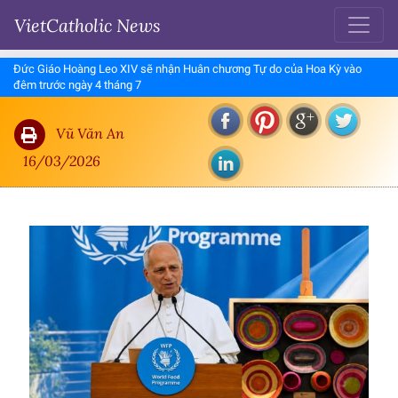
VietCatholic News
Đức Giáo Hoàng Leo XIV sẽ nhận Huân chương Tự do của Hoa Kỳ vào
đêm trước ngày 4 tháng 7
Vũ Văn An
16/03/2026