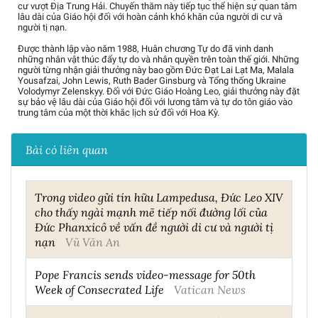
cư vượt Địa Trung Hải. Chuyến thăm này tiếp tục thể hiện sự quan tâm
lâu dài của Giáo hội đối với hoàn cảnh khó khăn của người di cư và
người tị nạn.
Được thành lập vào năm 1988, Huân chương Tự do đã vinh danh
những nhân vật thúc đẩy tự do và nhân quyền trên toàn thế giới. Những
người từng nhận giải thưởng này bao gồm Đức Đạt Lai Lạt Ma, Malala
Yousafzai, John Lewis, Ruth Bader Ginsburg và Tổng thống Ukraine
Volodymyr Zelenskyy. Đối với Đức Giáo Hoàng Leo, giải thưởng này đặt
sự bảo vệ lâu dài của Giáo hội đối với lương tâm và tự do tôn giáo vào
trung tâm của một thời khắc lịch sử đối với Hoa Kỳ.
Bài có liên quan
Trong video gửi tín hữu Lampedusa, Đức Leo XIV
cho thấy ngài mạnh mẽ tiếp nối đường lối của
Đức Phanxicô về vấn đề người di cư và người tị
nạn
Vũ Văn An
Pope Francis sends video-message for 50th
Week of Consecrated Life
Vatican News