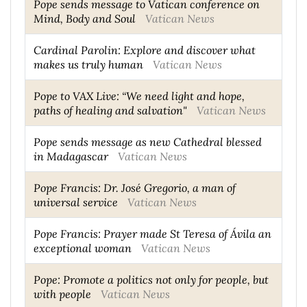
Pope sends message to Vatican conference on
Mind, Body and Soul
Vatican News
Cardinal Parolin: Explore and discover what
makes us truly human
Vatican News
Pope to VAX Live: “We need light and hope,
paths of healing and salvation"
Vatican News
Pope sends message as new Cathedral blessed
in Madagascar
Vatican News
Pope Francis: Dr. José Gregorio, a man of
universal service
Vatican News
Pope Francis: Prayer made St Teresa of Ávila an
exceptional woman
Vatican News
Pope: Promote a politics not only for people, but
with people
Vatican News