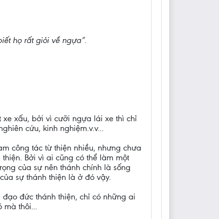
iết họ rất giỏi về ngựa”.
xe xấu, bởi vì cưỡi ngựa lái xe thì chỉ
nghiên cứu, kinh nghiệm.v.v...
làm công tác từ thiện nhiều, nhưng chưa
thiện. Bởi vì ai cũng có thể làm một
 trọng của sự nên thánh chính là sống
của sự thánh thiện là ở đó vậy.
 đạo đức thánh thiện, chỉ có những ai
 mà thôi...