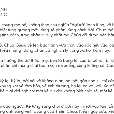
ẠNH
M C
chung mơ hồ, không theo chủ nghĩa "đại trà" lạnh lùng, v
biết từng gương mặt, từng số phận, từng cảnh đời. Chúa thấu 
 tính cách, từng nhân vị duy nhất mà Chúa đã dựng nên bằn
ô, Chúa Giêsu vẽ lên bức tranh vừa thật, vừa sắc nét, vừa đ
hiếu những tương phản và nghịch lý trong xã hội hôm nay.
 hưởng thụ dư thừa; một bên là bóng tối của bị bỏ rơi, bị k
ân phận chỉ mong chút bánh vụn rơi xuống cũng không có. Các
 lạ. Kỳ lạ, bởi xét về không gian, họ thật gần nhau - chỉ c
 Nhưng xét về tâm hồn, về tình thương, họ lại xa vời vợi. Xa
 thế giới đối nghịch: một kẻ dư dật không biết chia sẻ, một 
lại đảo ngược. Kẻ từng sáng chói ở đời này thì rơi vào tăm tố
 trong ánh sáng vinh quang của Thiên Chúa. Nếu ngày xưa, xé