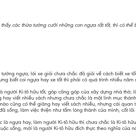
 thấy các thừa tướng cưỡi những con ngựa rất tốt, thì có thể b
tướng ngựa, lái xe giỏi chưa chắc đã giỏi về cách biết xe tốt 
hưng biết coi ngựa hay xe tốt thì phải có quá trình nhiều năm 
à người Ki-tô hữu tốt; góp công góp của xây dựng nhà thờ, 
ng hay viết nhiều sách nhưng chưa chắc là một linh mục thánh 
ục nào cũng có thể giảng hay viết sách nhiều, nhưng cái quan
ã sống, làm việc thiện như tấm lòng thành của mình, cốt lõi 
là ngựa hay, làm người Ki-tô hữu thì chưa chắc là Ki-tô hữu
ộc sống, mới là người Ki-tô hữu đích thực theo nghĩa của nó