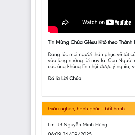
Tin Mừng Chúa Giêsu Kitô theo Thánh 
Ðang lúc mọi người thán phục về tất c
vào lòng những lời này là: Con Người s
các ông không lĩnh hội được ý nghĩa, 
Đó là Lời Chúa
Giàu nghèo, hạnh phúc - bất hạnh
Lm. JB Nguyễn Minh Hùng
06:09 26/09/2025