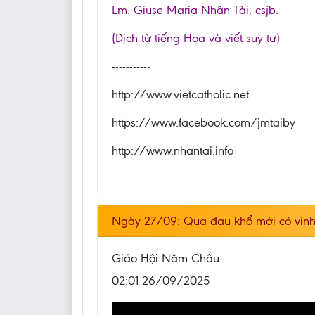
Lm. Giuse Maria Nhân Tài, csjb.
(Dịch từ tiếng Hoa và viết suy tư)
-----------
http://www.vietcatholic.net
https://www.facebook.com/jmtaiby
http://www.nhantai.info
Ngày 27/09: Qua đau khổ mới có vin
Giáo Hội Năm Châu
02:01 26/09/2025