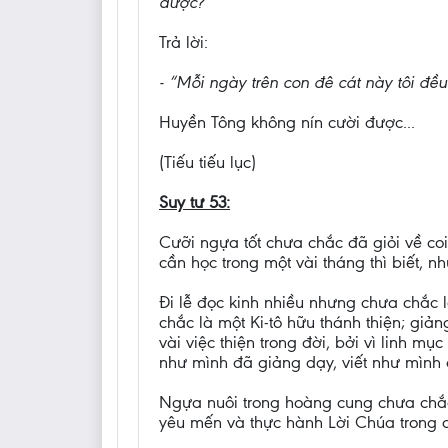
được?”
Trả lời:
- “Mỗi ngày trên con đê cát này tôi đều
Huyền Tông không nín cười được...
(Tiếu tiếu lục)
Suy tư 53:
Cưỡi ngựa tốt chưa chắc đã giỏi về coi 
cần học trong một vài tháng thì biết, n
Đi lễ đọc kinh nhiều nhưng chưa chắc l
chắc là một Ki-tô hữu thánh thiện; giả
vài việc thiện trong đời, bởi vì linh m
như mình đã giảng dạy, viết như mình đ
Ngựa nuôi trong hoàng cung chưa chắc 
yêu mến và thực hành Lời Chúa trong cu