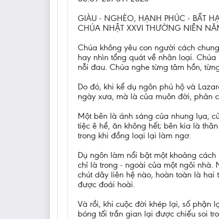
GIÀU - NGHÈO, HẠNH PHÚC - BẤT H
CHÚA NHẬT XXVI THƯỜNG NIÊN NĂ
Chúa không yêu con người cách chung 
hay nhìn tổng quát về nhân loại. Chúa 
nỗi đau. Chúa nghe từng tâm hồn, từng
Do đó, khi kể dụ ngôn phú hộ và Lazar
ngày xưa, mà là của muôn đời, phản c
Một bên là ánh sáng của nhung lụa, của
tiệc ê hề, ăn không hết; bên kia là th
trong khi đồng loại lại làm ngơ.
Dụ ngôn làm nổi bật một khoảng cách kỳ
chỉ là trong - ngoài của một ngôi nhà.
chút dây liên hệ nào, hoàn toàn là hai
được đoái hoài.
Và rồi, khi cuộc đời khép lại, số phận 
bóng tối trần gian lại được chiếu soi