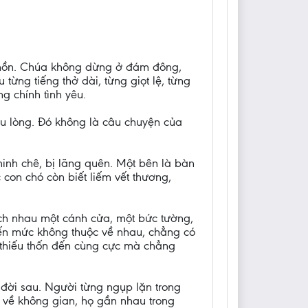
ô hồn. Chúa không dừng ở đám đông,
từng tiếng thở dài, từng giọt lệ, từng
g chính tình yêu.
au lòng. Đó không là câu chuyện của
hinh chê, bị lãng quên. Một bên là bàn
 con chó còn biết liếm vết thương,
ách nhau một cánh cửa, một bức tường,
 đến mức không thuộc về nhau, chẳng có
kẻ thiếu thốn đến cùng cực mà chẳng
i đời sau. Người từng ngụp lặn trong
t về không gian, họ gần nhau trong