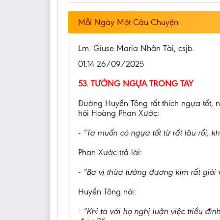
Mỗi Ngày Một Câu Chuyện
Lm. Giuse Maria Nhân Tài, csjb.
01:14 26/09/2025
53. TƯỚNG NGỰA TRONG TAY
Đường Huyền Tông rất thích ngựa tốt, 
hỏi Hoàng Phan Xước:
- “Ta muốn có ngựa tốt từ rất lâu rồi, k
Phan Xước trả lời:
- “Ba vị thừa tướng đương kim rất giỏi
Huyền Tông nói:
- “Khi ta với họ nghị luận việc triều đì