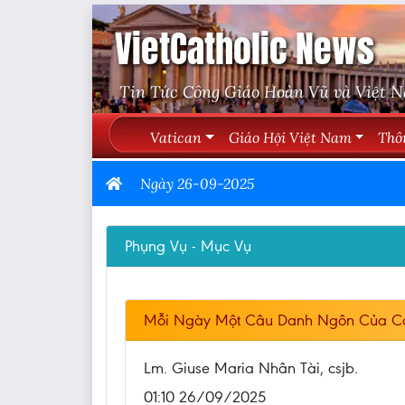
VietCatholic News
Tin Tức Công Giáo Hoàn Vũ và Việt 
Vatican
Giáo Hội Việt Nam
Thô
Ngày 26-09-2025
Phụng Vụ - Mục Vụ
Mỗi Ngày Một Câu Danh Ngôn Của C
Lm. Giuse Maria Nhân Tài, csjb.
01:10 26/09/2025