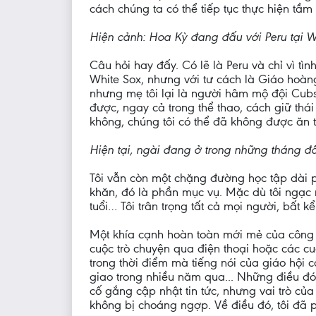
cách chúng ta có thể tiếp tục thực hiện tầm
Hiện cảnh: Hoa Kỳ đang đấu với Peru tại W
Câu hỏi hay đấy. Có lẽ là Peru và chỉ vì t
White Sox, nhưng với tư cách là Giáo hoàng
nhưng mẹ tôi lại là người hâm mộ đội Cubs
được, ngay cả trong thể thao, cách giữ thái
không, chúng tôi có thể đã không được ăn t
Hiện tại, ngài đang ở trong những tháng đ
Tôi vẫn còn một chặng đường học tập dài p
khăn, đó là phần mục vụ. Mặc dù tôi ngạc n
tuổi… Tôi trân trọng tất cả mọi người, bất k
Một khía cạnh hoàn toàn mới mẻ của công vi
cuộc trò chuyện qua điện thoại hoặc các cu
trong thời điểm mà tiếng nói của giáo hội c
giao trong nhiều năm qua... Những điều đó h
cố gắng cập nhật tin tức, nhưng vai trò củ
không bị choáng ngợp. Về điều đó, tôi đã 