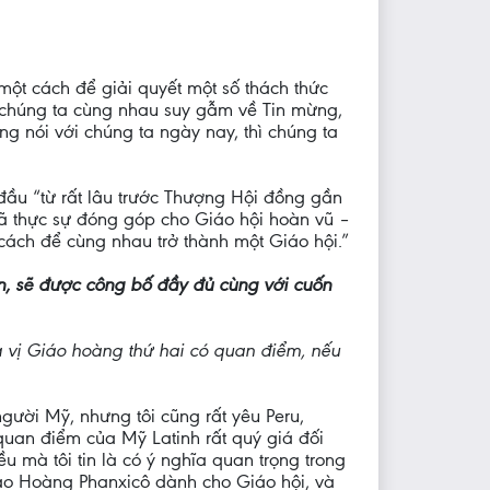
 một cách để giải quyết một số thách thức
 chúng ta cùng nhau suy gẫm về Tin mừng,
g nói với chúng ta ngày nay, thì chúng ta
 đầu “từ rất lâu trước Thượng Hội đồng gần
 đã thực sự đóng góp cho Giáo hội hoàn vũ –
 cách để cùng nhau trở thành một Giáo hội.”
en, sẽ được công bố đầy đủ cùng với cuốn
à vị Giáo hoàng thứ hai có quan điểm, nếu
 người Mỹ, nhưng tôi cũng rất yêu Peru,
quan điểm của Mỹ Latinh rất quý giá đối
ều mà tôi tin là có ý nghĩa quan trọng trong
iáo Hoàng Phanxicô dành cho Giáo hội, và