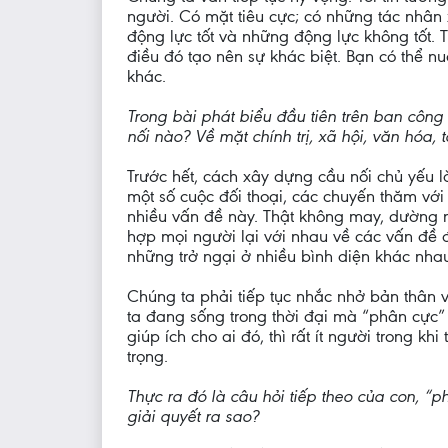
người. Có mặt tiêu cực; có những tác nhân
động lực tốt và những động lực không tốt. T
điều đó tạo nên sự khác biệt. Bạn có thể n
khác.
Trong bài phát biểu đầu tiên trên ban côn
nối nào? Về mặt chính trị, xã hội, văn hóa,
Trước hết, cách xây dựng cầu nối chủ yếu là
một số cuộc đối thoại, các chuyến thăm với 
nhiều vấn đề này. Thật không may, dường n
hợp mọi người lại với nhau về các vấn đề đ
những trở ngại ở nhiều bình diện khác nha
Chúng ta phải tiếp tục nhắc nhở bản thân 
ta đang sống trong thời đại mà “phân cực”
giúp ích cho ai đó, thì rất ít người trong k
trọng.
Thực ra đó là câu hỏi tiếp theo của con, “p
giải quyết ra sao?