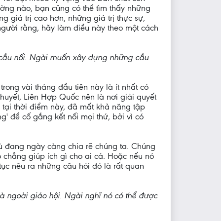
ường nào, bạn cũng có thể tìm thấy những
g giá trị cao hơn, những giá trị thực sự,
 người rằng, hãy làm điều này theo một cách
g cầu nối. Ngài muốn xây dựng những cầu
rong vài tháng đầu tiên này là ít nhất có
thuyết, Liên Hợp Quốc nên là nơi giải quyết
tại thời điểm này, đã mất khả năng tập
' để cố gắng kết nối mọi thứ, bởi vì có
hù đang ngày càng chia rẽ chúng ta. Chúng
 chẳng giúp ích gì cho ai cả. Hoặc nếu nó
p tục nêu ra những câu hỏi đó là rất quan
và ngoài giáo hội. Ngài nghĩ nó có thể được