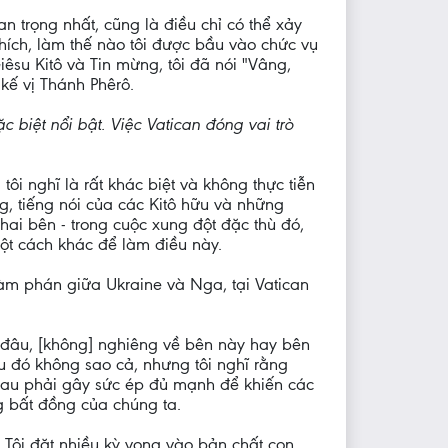
 trọng nhất, cũng là điều chỉ có thể xảy
hích, làm thế nào tôi được bầu vào chức vụ
iêsu Kitô và Tin mừng, tôi đã nói "Vâng,
 kế vị Thánh Phêrô.
biệt nổi bật. Việc Vatican đóng vai trò
tôi nghĩ là rất khác biệt và không thực tiễn
ng, tiếng nói của các Kitô hữu và những
 hai bên - trong cuộc xung đột đặc thù đó,
một cách khác để làm điều này.
đàm phán giữa Ukraine và Nga, tại Vatican
ến đâu, [không] nghiêng về bên này hay bên
ều đó không sao cả, nhưng tôi nghĩ rằng
nhau phải gây sức ép đủ mạnh để khiến các
g bất đồng của chúng ta.
 Tôi đặt nhiều kỳ vọng vào bản chất con