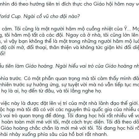
 nhìn đó theo hướng tiên tri đích thực cho Giáo hội hôm nay 
orld Cup. Ngài cổ vũ cho đội nào?
ình cảm. Tôi cũng là một người hâm mộ cuồng nhiệt của Ý… Mọ
, tôi hâm mộ tất cả các đội. Ngay cả ở nhà, tôi cũng lớn l
, vì vậy bạn không thể là một trong những người hâm mộ lu
 độ cởi mở, đối thoại, thân thiện và không tức giận khi đối d
ối!
ầu tiên làm Giáo hoàng. Ngài hiểu vai trò của Giáo hoàng n
hía trước. Có một phần quan trọng mà tôi cảm thấy mình đã
hiên trước sự hưởng ứng, sự tuyệt vời mà nó vẫn tiếp tục ma
ể họ là ai, họ đến từ đâu, và tôi lắng nghe họ.
ệc này là được đặt lên vị trí của một nhà lãnh đạo thế giới.
ộc họp mà tôi đã có với các nguyên thủ quốc gia của nhiều c
ó vai trò quan trọng để đóng. Tôi đang học hỏi rất nhiều về v
oàn toàn mới mẻ với tôi, một cách trực diện. Tôi đã theo dõi 
a Giáo hoàng chắc chắn là mới mẻ với tôi. Tôi đang học hỏi r
phải nhảy xuống phía sâu của hồ bơi rất nhanh.