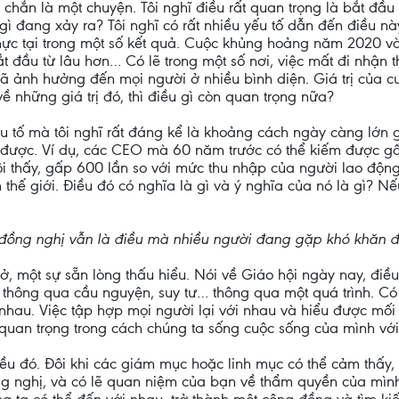
 chắn là một chuyện. Tôi nghĩ điều rất quan trọng là bắt đầu
gì đang xảy ra? Tôi nghĩ có rất nhiều yếu tố dẫn đến điều n
 thực tại trong một số kết quả. Cuộc khủng hoảng năm 2020 
t đầu từ lâu hơn… Có lẽ trong một số nơi, việc mất đi nhận 
ã ảnh hưởng đến mọi người ở nhiều bình diện. Giá trị của cu
ề những giá trị đó, thì điều gì còn quan trọng nữa?
ếu tố mà tôi nghĩ rất đáng kể là khoảng cách ngày càng lớn
 được. Ví dụ, các CEO mà 60 năm trước có thể kiếm được gấ
i thấy, gấp 600 lần so với mức thu nhập của người lao động 
 thế giới. Điều đó có nghĩa là gì và ý nghĩa của nó là gì? Nếu
 đồng nghị vẫn là điều mà nhiều người đang gặp khó khăn đ
mở, một sự sẵn lòng thấu hiểu. Nói về Giáo hội ngày nay, điề
p thông qua cầu nguyện, suy tư… thông qua một quá trình. C
 nhau. Việc tập hợp mọi người lại với nhau và hiểu được mối 
quan trọng trong cách chúng ta sống cuộc sống của mình với 
ều đó. Đôi khi các giám mục hoặc linh mục có thể cảm thấy, 
ồng nghị, và có lẽ quan niệm của bạn về thẩm quyền của mình 