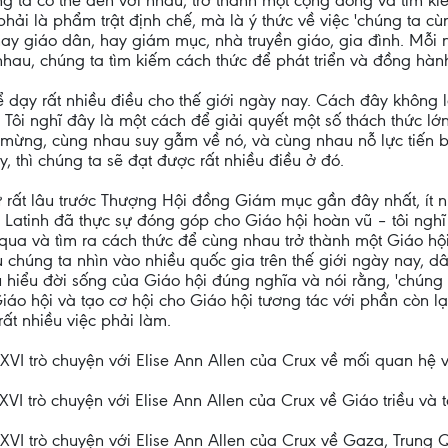
g ta có thể đến với nhau, trở thành một cộng đồng và tìm k
ải là phẩm trật định chế, mà là ý thức về việc 'chúng ta cùn
hay giáo dân, hay giám mục, nhà truyền giáo, gia đình. Mỗi 
 nhau, chúng ta tìm kiếm cách thức để phát triển và đồng hà
hể dạy rất nhiều điều cho thế giới ngày nay. Cách đây không 
. Tôi nghĩ đây là một cách để giải quyết một số thách thức l
n mừng, cùng nhau suy gẫm về nó, và cùng nhau nỗ lực tiến
 thì chúng ta sẽ đạt được rất nhiều điều ở đó.
ừ rất lâu trước Thượng Hội đồng Giám mục gần đây nhất, ít nh
Latinh đã thực sự đóng góp cho Giáo hội hoàn vũ – tôi nghĩ 
 qua và tìm ra cách thức để cùng nhau trở thành một Giáo hộ
húng ta nhìn vào nhiều quốc gia trên thế giới ngày nay, dâ
u hiểu đời sống của Giáo hội đúng nghĩa và nói rằng, 'chúng 
iáo hội và tạo cơ hội cho Giáo hội tương tác với phần còn lại
rất nhiều việc phải làm.
 trò chuyện với Elise Ann Allen của Crux về mối quan hệ v
trò chuyện với Elise Ann Allen của Crux về Giáo triều và tà
 trò chuyện với Elise Ann Allen của Crux về Gaza, Trung 