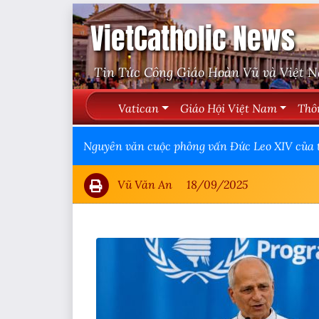
VietCatholic News
Tin Tức Công Giáo Hoàn Vũ và Việt 
Vatican
Giáo Hội Việt Nam
Thô
Nguyên văn cuộc phỏng vấn Đức Leo XIV của 
Vũ Văn An
18/09/2025