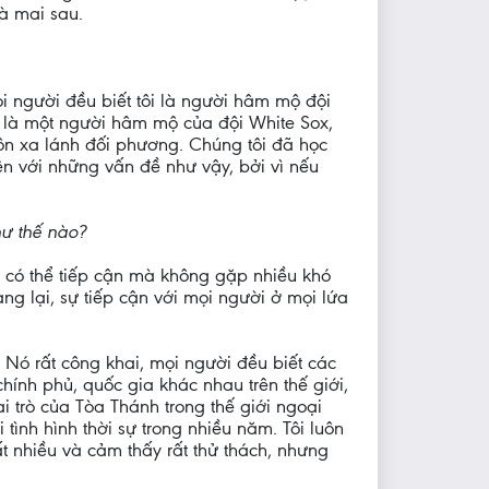
và mai sau.
i người đều biết tôi là người hâm mộ đội
ên là một người hâm mộ của đội White Sox,
ôn xa lánh đối phương. Chúng tôi đã học
iện với những vấn đề như vậy, bởi vì nếu
hư thế nào?
 có thể tiếp cận mà không gặp nhiều khó
ng lại, sự tiếp cận với mọi người ở mọi lứa
 Nó rất công khai, mọi người đều biết các
hính phủ, quốc gia khác nhau trên thế giới,
ai trò của Tòa Thánh trong thế giới ngoại
tình hình thời sự trong nhiều năm. Tôi luôn
ất nhiều và cảm thấy rất thử thách, nhưng