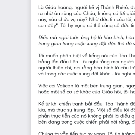
Là Giáo hoàng, người kế vị Thánh Phêrô, đư
ra nhờ ân sủng của Chúa, không có lời giải
này, vào chức vụ này? Nhờ đức tin của tôi, 
con đây". Tôi hy vọng có thể củng cố đức ti
Điều mà ngài luôn ủng hộ là hòa bình; hòa 
trung gian trong cuộc xung đột đặc thù đó 
Tôi muốn phân biệt về tiếng nói của Tòa Thá
bằng lần đầu tiên. Tôi nghĩ rằng mọi người
người thiện chí, nói rằng hòa bình là câu t
và trong các cuộc xung đột khác - tôi nghĩ
Việc coi Vatican là một bên trung gian, ng
hoặc một số cơ sở khác của Giáo hội, tôi h
Kể từ khi chiến tranh bắt đầu, Tòa Thánh đ
kia, mà thực sự trung lập. Một số điều tôi
phần thực tiễn của nó không phải là điều 
bên đang trong cuộc chiến phải nói rằng, đ
Chúng ta vẫn tiếp tục hy vọng. Tôi tin tư