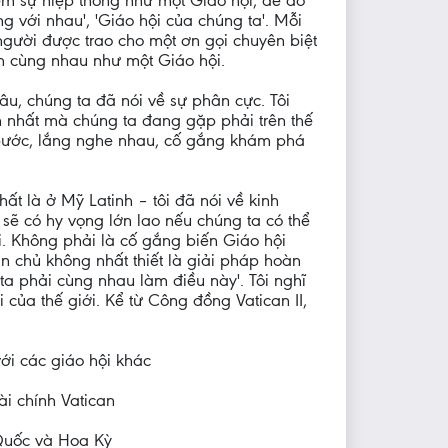
iếm sự hiệp thông như một Giáo hội, để đó
g với nhau', 'Giáo hội của chúng ta'. Mỗi
người được trao cho một ơn gọi chuyên biệt
nh cùng nhau như một Giáo hội.
lâu, chúng ta đã nói về sự phân cực. Tôi
ớn nhất mà chúng ta đang gặp phải trên thế
 bước, lắng nghe nhau, cố gắng khám phá
ất là ở Mỹ Latinh – tôi đã nói về kinh
sẽ có hy vọng lớn lao nếu chúng ta có thể
i. Không phải là cố gắng biến Giáo hội
n chủ không nhất thiết là giải pháp hoàn
ta phải cùng nhau làm điều này'. Tôi nghĩ
 của thế giới. Kể từ Công đồng Vatican II,
ới các giáo hội khác
i chính Vatican
Quốc và Hoa Kỳ