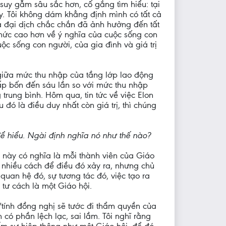
 suy gẫm sâu sắc hơn, cố gắng tìm hiểu: tại
ày. Tôi không dám khẳng định mình có tất cả
và đại dịch chắc chắn đã ảnh hưởng đến tất
thức cao hơn về ý nghĩa của cuộc sống con
ộc sống con người, của gia đình và giá trị
 giữa mức thu nhập của tầng lớp lao động
p bốn đến sáu lần so với mức thu nhập
trung bình. Hôm qua, tin tức về việc Elon
 đó là điều duy nhất còn giá trị, thì chúng
ể hiểu. Ngài định nghĩa nó như thế nào?
u này có nghĩa là mỗi thành viên của Giáo
ó nhiều cách để điều đó xảy ra, nhưng chủ
quan hệ đó, sự tương tác đó, việc tạo ra
tư cách là một Giáo hội.
'tính đồng nghị sẽ tước đi thẩm quyền của
có phần lệch lạc, sai lầm. Tôi nghĩ rằng