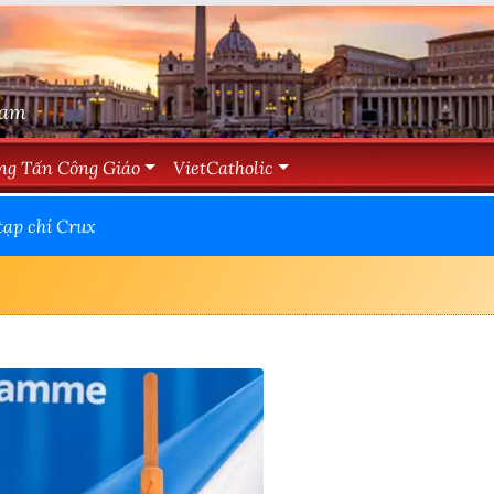
Nam
ng Tấn Công Giáo
VietCatholic
tạp chí Crux