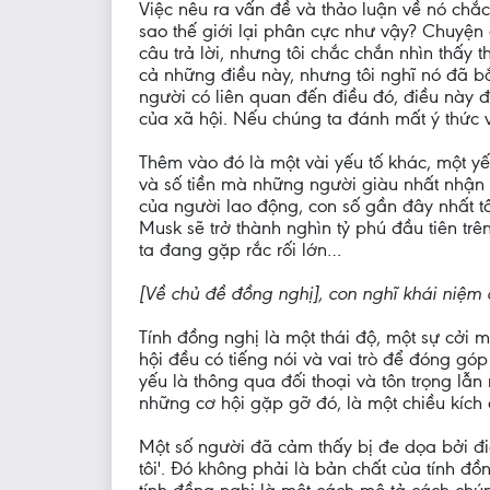
Việc nêu ra vấn đề và thảo luận về nó chắc
sao thế giới lại phân cực như vậy? Chuyện 
câu trả lời, nhưng tôi chắc chắn nhìn thấy
cả những điều này, nhưng tôi nghĩ nó đã bắ
người có liên quan đến điều đó, điều này đ
của xã hội. Nếu chúng ta đánh mất ý thức v
Thêm vào đó là một vài yếu tố khác, một y
và số tiền mà những người giàu nhất nhận
của người lao động, con số gần đây nhất tô
Musk sẽ trở thành nghìn tỷ phú đầu tiên trên
ta đang gặp rắc rối lớn…
[Về chủ đề đồng nghị], con nghĩ khái niệm
Tính đồng nghị là một thái độ, một sự cởi 
hội đều có tiếng nói và vai trò để đóng gó
yếu là thông qua đối thoại và tôn trọng lẫn
những cơ hội gặp gỡ đó, là một chiều kích 
Một số người đã cảm thấy bị đe dọa bởi đi
tôi'. Đó không phải là bản chất của tính đ