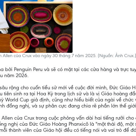
nn Allen của Crux vào ngày 30 tháng 7 năm 2025. (Nguồn: Ảnh Crux.
 bởi Penguin Peru và sẽ có mặt tại các cửa hàng và trực tuy
ầu năm 2026.
âu rộng cho cuốn tiểu sử mới về cuộc đời mình, Đức Giáo H
 tiên sinh ra tại Hoa Kỳ trong lịch sử và là vị Giáo hoàng đầ
 kỳ World Cup giả định, cũng như hiểu biết của ngài về chức
ính đồng nghị, và sự phân cực đang chia rẽ phần lớn thế giới
 Allen của Crux trong cuộc phỏng vấn dài hai tiếng rưỡi ch
đồng nghị của Đức Giáo Hoàng Phanxicô là "một thái độ, một 
 mỗi thành viên của Giáo hội đều có tiếng nói và vai trò để