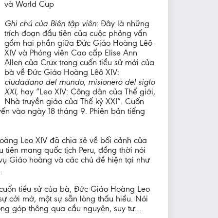
và World Cup
Ghi chú của Biên tập viên
: Đây là những
trích đoạn đầu tiên của cuộc phỏng vấn
gồm hai phần giữa Đức Giáo Hoàng Lêô
XIV và Phóng viên Cao cấp Elise Ann
Allen của Crux trong cuốn tiểu sử mới của
bà về Đức Giáo Hoàng Lêô XIV:
ciudadano del mundo, misionero del siglo
)
XXI
, hay “Leo XIV: Công dân của Thế giới,
Nhà truyền giáo của Thế kỷ XXI”. Cuốn
ến vào ngày 18 tháng 9. Phiên bản tiếng
oàng Leo XIV đã chia sẻ về bối cảnh của
u tiên mang quốc tịch Peru, đồng thời nói
 vụ Giáo hoàng và các chủ đề hiện tại như
.
o cuốn tiểu sử của bà, Đức Giáo Hoàng Leo
sự cởi mở, một sự sẵn lòng thấu hiểu. Nói
 đóng góp thông qua cầu nguyện, suy tư…