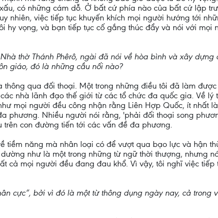
 xấu, có những cám dỗ. Ở bất cứ phía nào của bất cứ lập tr
uy nhiên, việc tiếp tục khuyến khích mọi người hướng tới nhữn
uôi hy vọng, và bạn tiếp tục cố gắng thúc đẩy và nói với mọi
g Nhà thờ Thánh Phêrô, ngài đã nói về hòa bình và xây dựn
 tôn giáo, đó là những cầu nối nào?
 thông qua đối thoại. Một trong những điều tôi đã làm được t
các nhà lãnh đạo thế giới từ các tổ chức đa quốc gia. Về lý 
hư mọi người đều công nhận rằng Liên Hợp Quốc, ít nhất là 
a phương. Nhiều người nói rằng, 'phải đối thoại song phương
u trên con đường tiến tới các vấn đề đa phương.
về tiềm năng mà nhân loại có để vượt qua bạo lực và hận t
 dường như là một trong những từ ngữ thời thượng, nhưng nó
hi tất cả mọi người đều đang đau khổ. Vì vậy, tôi nghĩ việc tiế
hân cực”, bởi vì đó là một từ thông dụng ngày nay, cả trong 