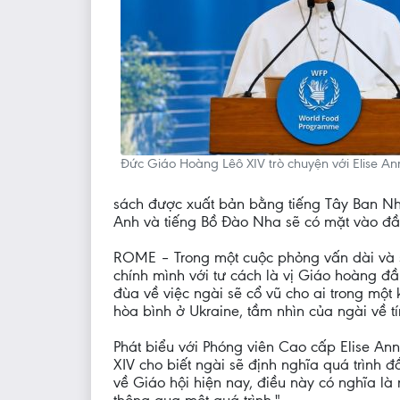
Đức Giáo Hoàng Lêô XIV trò chuyện với Elise A
sách được xuất bản bằng tiếng Tây Ban Nha
Anh và tiếng Bồ Đào Nha sẽ có mặt vào đ
ROME – Trong một cuộc phỏng vấn dài và s
chính mình với tư cách là vị Giáo hoàng đầu
đùa về việc ngài sẽ cổ vũ cho ai trong một
hòa bình ở Ukraine, tầm nhìn của ngài về t
Phát biểu với Phóng viên Cao cấp Elise Ann
XIV cho biết ngài sẽ định nghĩa quá trình 
về Giáo hội hiện nay, điều này có nghĩa là