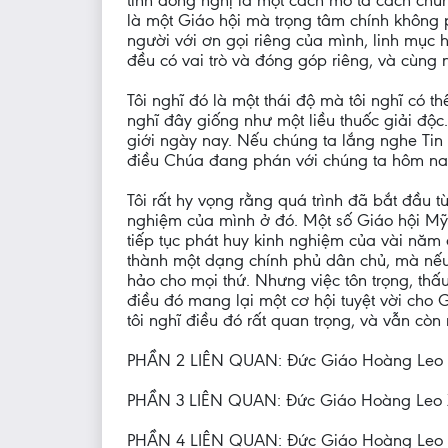
tính đồng nghị là một cách mô tả cách chún
là một Giáo hội mà trọng tâm chính không ph
người với ơn gọi riêng của mình, linh mục 
đều có vai trò và đóng góp riêng, và cùng
Tôi nghĩ đó là một thái độ mà tôi nghĩ có t
nghĩ đây giống như một liều thuốc giải độc
giới ngày nay. Nếu chúng ta lắng nghe Ti
điều Chúa đang phán với chúng ta hôm nay,
Tôi rất hy vọng rằng quá trình đã bắt đầu t
nghiệm của mình ở đó. Một số Giáo hội Mỹ 
tiếp tục phát huy kinh nghiệm của vài năm
thành một dạng chính phủ dân chủ, mà nếu c
hảo cho mọi thứ. Nhưng việc tôn trọng, thấ
điều đó mang lại một cơ hội tuyệt vời cho G
tôi nghĩ điều đó rất quan trọng, và vẫn còn 
PHẦN 2 LIÊN QUAN: Đức Giáo Hoàng Leo XVI
PHẦN 3 LIÊN QUAN: Đức Giáo Hoàng Leo XVI 
PHẦN 4 LIÊN QUAN: Đức Giáo Hoàng Leo XVI