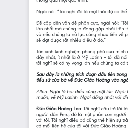
thông qua một quá trình."
Ngài nói: “Tôi nghĩ đó là một thái độ có thể
Đề cập đến vấn đề phân cực, ngài nói: “Tôi
lớn nhất mà chúng ta đang gặp phải trên 
và nếu chúng ta nỗ lực cùng nhau tiến về 
sẽ đạt được rất nhiều điều ở đó.”
Tôn vinh kinh nghiệm phong phú của mình ở 
đây nhất, ít nhất là ở Mỹ Latinh – tôi đã 
tôi nghĩ sẽ có hy vọng lớn nếu chúng ta có
Sau đây là những trích đoạn đầu tiên tron
tiểu sử của bà về Đức Giáo Hoàng vào ngà
Allen: Ngài là hai điều cùng một lúc. Ngài
muốn, về Mỹ Latinh. Ngài đồng nhất với đ
Đức Giáo Hoàng Leo
: Tôi nghĩ câu trả lời
người dân Peru, đó là một phần con người t
với tôi. Tôi nghĩ điều đó cũng thể hiện sự t
cả mối liên hệ của tôi với Đức Giáo Hoàng