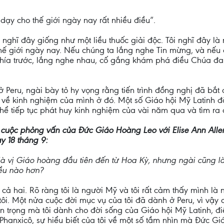
 dạy cho thế giới ngày nay rất nhiều điều”.
 nghĩ đây giống như một liều thuốc giải độc. Tôi nghĩ đây là
thế giới ngày nay. Nếu chúng ta lắng nghe Tin mừng, và nếu
phía trước, lắng nghe nhau, cố gắng khám phá điều Chúa đan
Peru, ngài bày tỏ hy vọng rằng tiến trình đồng nghị đã bắt
nói về kinh nghiệm của mình ở đó. Một số Giáo hội Mỹ Latinh
 thể tiếp tục phát huy kinh nghiệm của vài năm qua và tìm ra
g cuộc phỏng vấn của Đức Giáo Hoàng Leo với Elise Ann All
y 18 tháng 9:
 là vị Giáo hoàng đầu tiên đến từ Hoa Kỳ, nhưng ngài cũng l
iều nào hơn?
 là cả hai. Rõ ràng tôi là người Mỹ và tôi rất cảm thấy mình là
ôi. Một nửa cuộc đời mục vụ của tôi đã dành ở Peru, vì vậy 
rân trọng mà tôi dành cho đời sống của Giáo hội Mỹ Latinh, đi
 Phanxicô, sự hiểu biết của tôi về một số tầm nhìn mà Đức G