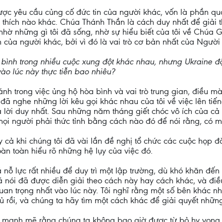
ợc yêu cầu củng cố đức tin của người khác, vốn là phần quan
 thích nào khác. Chúa Thánh Thần là cách duy nhất để giải t
nhờ những gì tôi đã sống, nhờ sự hiểu biết của tôi về Chúa G
n của người khác, bởi vì đó là vai trò cơ bản nhất của Người
bình trong nhiều cuộc xung đột khác nhau, nhưng Ukraine đặc 
vào lúc này thực tiễn bao nhiêu?
nh trong việc ủng hộ hòa bình và vai trò trung gian, điều mà 
 đã nghe những lời kêu gọi khác nhau của tôi về việc lên tiế
rả lời duy nhất. Sau những năm tháng giết chóc vô ích của cả
 mọi người phải thức tỉnh bằng cách nào đó để nói rằng, có 
ay cả khi chúng tôi đã vài lần đề nghị tổ chức các cuộc họp 
oàn toàn hiểu rõ những hệ lụy của việc đó.
ã nỗ lực rất nhiều để duy trì một lập trường, dù khó khăn đ
 đã nói đã được diễn giải theo cách này hay cách khác, và đi
quan trọng nhất vào lúc này. Tôi nghĩ rằng một số bên khác 
ủ rồi, và chúng ta hãy tìm một cách khác để giải quyết nhữn
ởng mạnh mẽ rằng chúng ta không bao giờ được từ bỏ hy vọng.