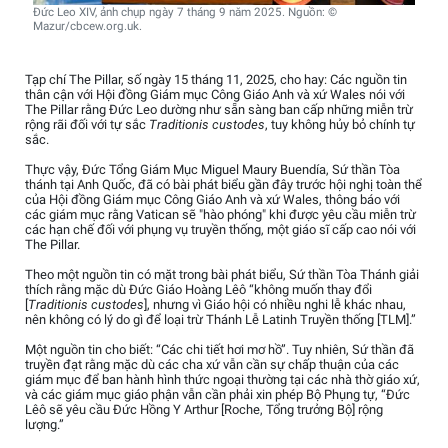
Đức Leo XIV, ảnh chụp ngày 7 tháng 9 năm 2025. Nguồn: ©
Mazur/cbcew.org.uk.
Tạp chí The Pillar, số ngày 15 tháng 11, 2025, cho hay: Các nguồn tin
thân cận với Hội đồng Giám mục Công Giáo Anh và xứ Wales nói với
The Pillar rằng Đức Leo dường như sẵn sàng ban cấp những miễn trừ
rộng rãi đối với tự sắc
Traditionis custodes
, tuy không hủy bỏ chính tự
sắc.
Thực vậy, Đức Tổng Giám Mục Miguel Maury Buendía, Sứ thần Tòa
thánh tại Anh Quốc, đã có bài phát biểu gần đây trước hội nghị toàn thể
của Hội đồng Giám mục Công Giáo Anh và xứ Wales, thông báo với
các giám mục rằng Vatican sẽ "hào phóng" khi được yêu cầu miễn trừ
các hạn chế đối với phụng vụ truyền thống, một giáo sĩ cấp cao nói với
The Pillar.
Theo một nguồn tin có mặt trong bài phát biểu, Sứ thần Tòa Thánh giải
thích rằng mặc dù Đức Giáo Hoàng Lêô “không muốn thay đổi
[
Traditionis custodes
], nhưng vì Giáo hội có nhiều nghi lễ khác nhau,
nên không có lý do gì để loại trừ Thánh Lễ Latinh Truyền thống [TLM].”
Một nguồn tin cho biết: “Các chi tiết hơi mơ hồ”. Tuy nhiên, Sứ thần đã
truyền đạt rằng mặc dù các cha xứ vẫn cần sự chấp thuận của các
giám mục để ban hành hình thức ngoại thường tại các nhà thờ giáo xứ,
và các giám mục giáo phận vẫn cần phải xin phép Bộ Phụng tự, “Đức
Lêô sẽ yêu cầu Đức Hồng Y Arthur [Roche, Tổng trưởng Bộ] rộng
lượng.”