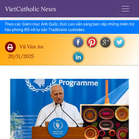
VietCatholic News
Theo các Giám mục Anh Quốc, Đức Leo sẵn sàng ban cấp những miễn trừ
hào phóng đối với tự sắc Traditionis custodes.
Vũ Văn An
20/11/2025