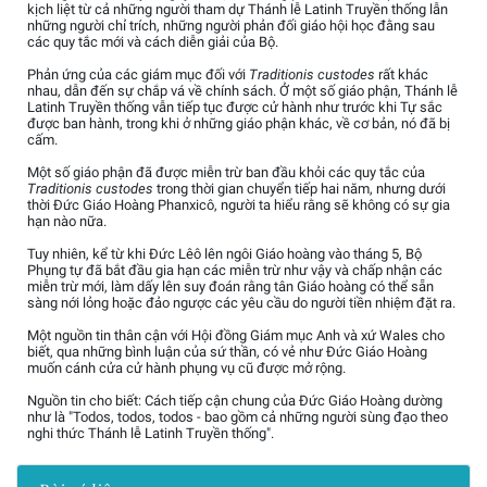
kịch liệt từ cả những người tham dự Thánh lễ Latinh Truyền thống lẫn
những người chỉ trích, những người phản đối giáo hội học đằng sau
các quy tắc mới và cách diễn giải của Bộ.
Phản ứng của các giám mục đối với
Traditionis custodes
rất khác
nhau, dẫn đến sự chắp vá về chính sách. Ở một số giáo phận, Thánh lễ
Latinh Truyền thống vẫn tiếp tục được cử hành như trước khi Tự sắc
được ban hành, trong khi ở những giáo phận khác, về cơ bản, nó đã bị
cấm.
Một số giáo phận đã được miễn trừ ban đầu khỏi các quy tắc của
Traditionis custodes
trong thời gian chuyển tiếp hai năm, nhưng dưới
thời Đức Giáo Hoàng Phanxicô, người ta hiểu rằng sẽ không có sự gia
hạn nào nữa.
Tuy nhiên, kể từ khi Đức Lêô lên ngôi Giáo hoàng vào tháng 5, Bộ
Phụng tự đã bắt đầu gia hạn các miễn trừ như vậy và chấp nhận các
miễn trừ mới, làm dấy lên suy đoán rằng tân Giáo hoàng có thể sẵn
sàng nới lỏng hoặc đảo ngược các yêu cầu do người tiền nhiệm đặt ra.
Một nguồn tin thân cận với Hội đồng Giám mục Anh và xứ Wales cho
biết, qua những bình luận của sứ thần, có vẻ như Đức Giáo Hoàng
muốn cánh cửa cử hành phụng vụ cũ được mở rộng.
Nguồn tin cho biết: Cách tiếp cận chung của Đức Giáo Hoàng dường
như là "Todos, todos, todos - bao gồm cả những người sùng đạo theo
nghi thức Thánh lễ Latinh Truyền thống".