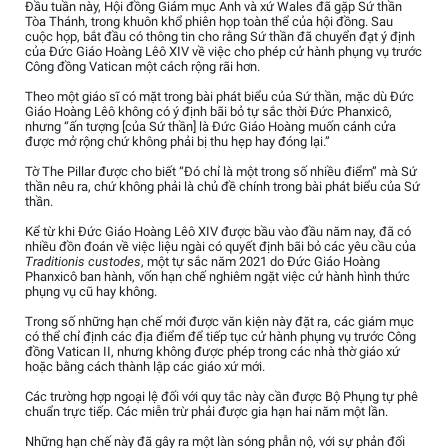
Đầu tuần này, Hội đồng Giám mục Anh và xứ Wales đã gặp Sứ thần
Tòa Thánh, trong khuôn khổ phiên họp toàn thể của hội đồng. Sau
cuộc họp, bắt đầu có thông tin cho rằng Sứ thần đã chuyển đạt ý định
của Đức Giáo Hoàng Lêô XIV về việc cho phép cử hành phụng vụ trước
Công đồng Vatican một cách rộng rãi hơn.
Theo một giáo sĩ có mặt trong bài phát biểu của Sứ thần, mặc dù Đức
Giáo Hoàng Lêô không có ý định bãi bỏ tự sắc thời Đức Phanxicô,
nhưng “ấn tượng [của Sứ thần] là Đức Giáo Hoàng muốn cánh cửa
được mở rộng chứ không phải bị thu hẹp hay đóng lại.”
Tờ The Pillar được cho biết “Đó chỉ là một trong số nhiều điểm” mà Sứ
thần nêu ra, chứ không phải là chủ đề chính trong bài phát biểu của Sứ
thần.
Kể từ khi Đức Giáo Hoàng Lêô XIV được bầu vào đầu năm nay, đã có
nhiều đồn đoán về việc liệu ngài có quyết định bãi bỏ các yêu cầu của
Traditionis custodes
, một tự sắc năm 2021 do Đức Giáo Hoàng
Phanxicô ban hành, vốn hạn chế nghiêm ngặt việc cử hành hình thức
phụng vụ cũ hay không.
Trong số những hạn chế mới được văn kiện này đặt ra, các giám mục
có thể chỉ định các địa điểm để tiếp tục cử hành phụng vụ trước Công
đồng Vatican II, nhưng không được phép trong các nhà thờ giáo xứ
hoặc bằng cách thành lập các giáo xứ mới.
Các trường hợp ngoại lệ đối với quy tắc này cần được Bộ Phụng tự phê
chuẩn trực tiếp. Các miễn trừ phải được gia hạn hai năm một lần.
Những hạn chế này đã gây ra một làn sóng phẫn nộ, với sự phản đối