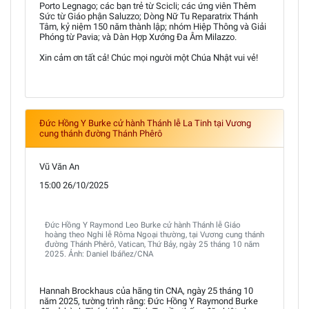
Porto Legnago; các bạn trẻ từ Scicli; các ứng viên Thêm
Sức từ Giáo phận Saluzzo; Dòng Nữ Tu Reparatrix Thánh
Tâm, kỷ niệm 150 năm thành lập; nhóm Hiệp Thông và Giải
Phóng từ Pavia; và Dàn Hợp Xướng Đa Âm Milazzo.
Xin cảm ơn tất cả! Chúc mọi người một Chúa Nhật vui vẻ!
Đức Hồng Y Burke cử hành Thánh lễ La Tinh tại Vương
cung thánh đường Thánh Phêrô
Vũ Văn An
15:00 26/10/2025
Đức Hồng Y Raymond Leo Burke cử hành Thánh lễ Giáo
hoàng theo Nghi lễ Rôma Ngoại thường, tại Vương cung thánh
đường Thánh Phêrô, Vatican, Thứ Bảy, ngày 25 tháng 10 năm
2025. Ảnh: Daniel Ibáñez/CNA
Hannah Brockhaus của hãng tin CNA, ngày 25 tháng 10
năm 2025, tường trình rằng: Đức Hồng Y Raymond Burke