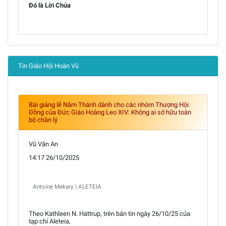
Đó là Lời Chúa
Tin Giáo Hội Hoàn Vũ
Bài giảng lễ Năm Thánh dành cho các nhóm Thượng Hội
Đồng của Đức Giáo Hoàng Leo XIV: Không ai sở hữu toàn
bộ chân lý
Vũ Văn An
14:17 26/10/2025
Antoine Mekary | ALETEIA
Theo Kathleen N. Hattrup, trên bản tin ngày 26/10/25 của
tạp chí Aleteia,