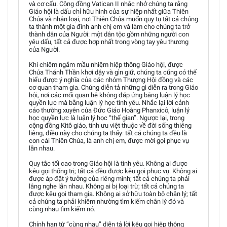
và cơ cấu. Công đồng Vatican II nhắc nhở chúng ta rằng
Giáo hội là dấu chỉ hữu hình của sự hiệp nhất giữa Thiên
Chúa và nhân loại, nơi Thiên Chúa muốn quy tụ tất cả chúng
ta thành một gia đình anh chị em và làm cho chúng ta trở
thành dân của Người: một dân tộc gồm những người con
yêu dấu, tất cả được hợp nhất trong vòng tay yêu thương
của Người.
Khi chiêm ngắm mầu nhiệm hiệp thông Giáo hội, được
Chúa Thánh Thần khơi dậy và gìn giữ, chúng ta cũng có thể
hiểu được ý nghĩa của các nhóm Thượng Hội đồng và các
cơ quan tham gia. Chúng diễn tả những gì diễn ra trong Giáo
hội, nơi các mối quan hệ không đáp ứng bằng luận lý học
quyền lực mà bằng luận lý học tình yêu. Nhắc lại lời cảnh
cáo thường xuyên của Đức Giáo Hoàng Phanxicô, luận lý
học quyền lực là luận lý học “thế gian”. Ngược lại, trong
cộng đồng Kitô giáo, tính ưu việt thuộc về đời sống thiêng
liêng, điều này cho chúng ta thấy: tất cả chúng ta đều là
con cái Thiên Chúa, là anh chị em, được mời gọi phục vụ
lẫn nhau.
Quy tắc tối cao trong Giáo hội là tình yêu. Không ai được
kêu gọi thống trị; tất cả đều được kêu gọi phục vụ. Không ai
được áp đặt ý tưởng của riêng mình; tất cả chúng ta phải
lắng nghe lẫn nhau. Không ai bị loại trừ; tất cả chúng ta
được kêu gọi tham gia. Không ai sở hữu toàn bộ chân lý; tất
cả chúng ta phải khiêm nhường tìm kiếm chân lý đó và
cùng nhau tìm kiếm nó.
Chính hạn từ “cùng nhau” diễn tả lời kêu gọi hiệp thông