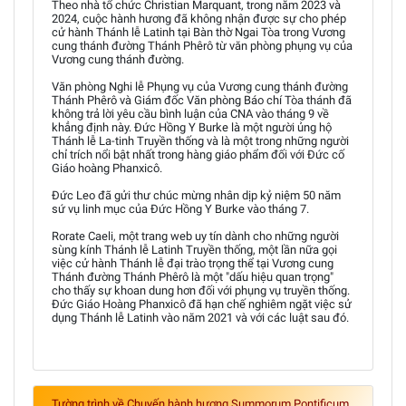
Theo nhà tổ chức Christian Marquant, trong năm 2023 và
2024, cuộc hành hương đã không nhận được sự cho phép
cử hành Thánh lễ Latinh tại Bàn thờ Ngai Tòa trong Vương
cung thánh đường Thánh Phêrô từ văn phòng phụng vụ của
Vương cung thánh đường.
Văn phòng Nghi lễ Phụng vụ của Vương cung thánh đường
Thánh Phêrô và Giám đốc Văn phòng Báo chí Tòa thánh đã
không trả lời yêu cầu bình luận của CNA vào tháng 9 về
khẳng định này. Đức Hồng Y Burke là một người ủng hộ
Thánh lễ La-tinh Truyền thống và là một trong những người
chỉ trích nổi bật nhất trong hàng giáo phẩm đối với Đức cố
Giáo hoàng Phanxicô.
Đức Leo đã gửi thư chúc mừng nhân dịp kỷ niệm 50 năm
sứ vụ linh mục của Đức Hồng Y Burke vào tháng 7.
Rorate Caeli, một trang web uy tín dành cho những người
sùng kính Thánh lễ Latinh Truyền thống, một lần nữa gọi
việc cử hành Thánh lễ đại trào trọng thể tại Vương cung
Thánh đường Thánh Phêrô là một "dấu hiệu quan trọng"
cho thấy sự khoan dung hơn đối với phụng vụ truyền thống.
Đức Giáo Hoàng Phanxicô đã hạn chế nghiêm ngặt việc sử
dụng Thánh lễ Latinh vào năm 2021 và với các luật sau đó.
Tường trình về Chuyến hành hương Summorum Pontificum