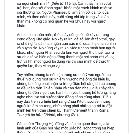
ca ngợi chính mình” (
Diễn từ
115, 2). Cảm thấy mình vượt
trội hơn, ông xét đoán người khác một cách khinh miệt và
coi thường họ. Người Pharisêu bị ám ảnh bởi cái tôi của
mình, và theo cách này, cuối cùng chỉ tập trung vào bản
thân mà không có mối quan hệ với Chúa hay với người
khác.
Anh chị em thân mến, điều này cũng có thể xảy ra trong
cộng đồng Kitô giáo. Nó xảy ra khi cái tôi lấn át tập thể, gây
ra chủ nghĩa cá nhân ngăn cản các mối quan hệ chân chính
và huynh đệ. Nó cũng xảy ra khi việc tự cho mình hơn người
khác, như người Pharisêu đã làm với người thu thuế, tạo ra
sự chia rẽ và biến cộng đồng thành một nơi phán xét và loại
trừ; và khi một người lợi dụng vai trò của mình để thực thi
quyền lực, thay vì phục vụ.
Tuy nhiên, chúng ta nên tập trung sự chú ý vào người thu
thuế. Với cùng một sự khiêm nhường mà ông đã biểu lộ,
chúng ta cũng phải nhận ra trong Giáo hội rằng tất cả chúng
ta đều cần đến Thiên Chúa và cần đến nhau, điều này dẫn
chúng ta đến việc thực hành tình yêu thương hỗ tương, lắng
nghe nhau và vui hưởng việc đồng hành cùng nhau. Điều
này dựa trên sự hiểu biết rằng Chúa Kitô thuộc về những
người khiêm nhường, chứ không phải những người tự đặt
mình lên trên đàn chiên (x. Thánh Clement thành Rôma,
Thư gửi tín hữu Côrintô
, chương XVI).
Các nhóm Thượng Hội đồng và các cơ quan tham gia là
hình ảnh của Giáo hội này, một Giáo hội sống trong sự hiệp
thông. Xin hãy tin tôi khi tôi nói với anh chị em rằng bằng