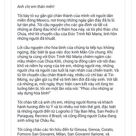
Anh chị em thân mến
!
Tôi bày tỏ sự gần gũi chân thành của mình với người dân
miền đông Mexico, nơi trong những ngày gần đây đã bị lũ
lụt tàn phá. Tôi cầu nguyện cho các gia đình và tất cả
những ai đang đau khổ vì thảm họa này, và tôi phó thác cho
Chúa, nhờ lời chuyển cầu của Đức Trinh Nữ Maria, linh hồn
những người đã khuất.
Lời cầu nguyện cho hòa bình của chúng ta tiếp tục không
ngừng, đặc biệt là qua việc đọc kinh Mân Côi chung. Khi
chúng ta cùng với Đức Trinh Nữ Maria chiêm ngắm các
mầu nhiệm của Chúa Kitô, chúng ta đồng cảm với nỗi đau
khổ và niềm hy vọng của trẻ em, những người mẹ, những
người cha và người cao tuổi là nạn nhân của chiến tranh. Và
từ lời chuyển cầu chân thành này, nhiều cử chỉ bác ái Tin
Mừng, sự gần gũi cụ thể và tình liên đới đã nảy sinh. Với tất
cả những ai, mỗi ngày, thực hiện cam kết này với lòng tin
tưởng bền bỉ, tôi xin một lần nữa nói: “Phúc cho những ai
xây dựng hòa bình!”
Tôi chào tất cả anh chị em, những người Roma và khách
hành hương đến từ Ý và từ nhiều nơi trên thế giới, đặc biệt
là những người đến từ Logroño ở Tây Ban Nha, San Pedro ở
Paraguay, Recreio ở Brazil, và cộng đồng người Cuba đang
sinh sống tại Châu Âu.
Tôi cũng chào các tín hữu đến từ Ginosa, Genoa, Corato,
Fornovo San Giovanni, Milan, San Giovanni Ilarione, và