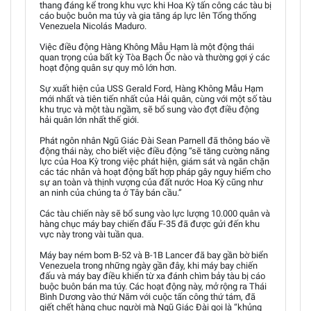
thang đáng kể trong khu vực khi Hoa Kỳ tấn công các tàu bị
cáo buộc buôn ma túy và gia tăng áp lực lên Tổng thống
Venezuela Nicolás Maduro.
Việc điều động Hàng Không Mẫu Hạm là một động thái
quan trọng của bất kỳ Tòa Bạch Ốc nào và thường gợi ý các
hoạt động quân sự quy mô lớn hơn.
Sự xuất hiện của USS Gerald Ford, Hàng Không Mẫu Hạm
mới nhất và tiên tiến nhất của Hải quân, cùng với một số tàu
khu trục và một tàu ngầm, sẽ bổ sung vào đợt điều động
hải quân lớn nhất thế giới.
Phát ngôn nhân Ngũ Giác Đài Sean Parnell đã thông báo về
động thái này, cho biết việc điều động “sẽ tăng cường năng
lực của Hoa Kỳ trong việc phát hiện, giám sát và ngăn chặn
các tác nhân và hoạt động bất hợp pháp gây nguy hiểm cho
sự an toàn và thịnh vượng của đất nước Hoa Kỳ cũng như
an ninh của chúng ta ở Tây bán cầu.”
Các tàu chiến này sẽ bổ sung vào lực lượng 10.000 quân và
hàng chục máy bay chiến đấu F-35 đã được gửi đến khu
vực này trong vài tuần qua.
Máy bay ném bom B-52 và B-1B Lancer đã bay gần bờ biển
Venezuela trong những ngày gần đây, khi máy bay chiến
đấu và máy bay điều khiển từ xa đánh chìm bảy tàu bị cáo
buộc buôn bán ma túy. Các hoạt động này, mở rộng ra Thái
Bình Dương vào thứ Năm với cuộc tấn công thứ tám, đã
giết chết hàng chục người mà Ngũ Giác Đài gọi là “khủng