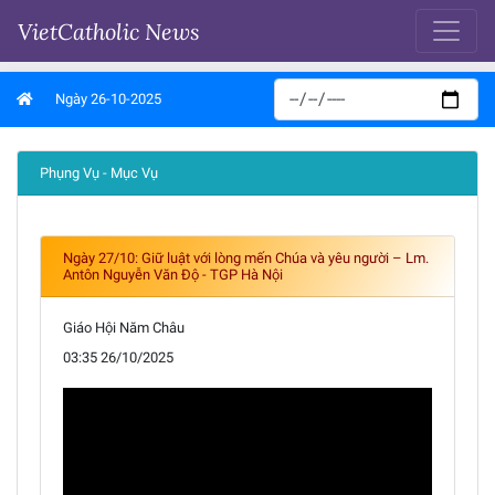
VietCatholic News
Ngày 26-10-2025
Phụng Vụ - Mục Vụ
Ngày 27/10: Giữ luật với lòng mến Chúa và yêu người – Lm.
Antôn Nguyễn Văn Độ - TGP Hà Nội
Giáo Hội Năm Châu
03:35 26/10/2025