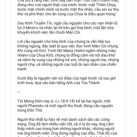
Cha lưu ý rằng việc trình bày bản thân "một cách thành thật,
đúng như con người thật của mình, trước mặt Thiên Chúa,
trước mặt chính mình và trước mặt tha nhân, cầu xin sự tha
thứ và phó thác cho ân sủng của Chúa là điều quan trọng."
Sau Kinh Truyền Tin, ngài cầu nguyện cho các nạn nhân lũ
lụt ở Mexico và nhắc lại lời kêu gọi hòa bình, một lần nữa
khuyến khích việc lần chuỗi Mân Côi.
Lời cầu nguyện cho hòa bình của chúng ta vẫn tiếp tục
không ngừng, đặc biệt là qua việc đọc kinh Mân Côi chung.
Khi cùng với Đức Trinh Nữ Maria chiêm ngắm những mầu
nhiệm của Chúa Kitô, chúng ta đồng cảm với nỗi đau khổ
và niềm hy vọng của những trẻ em, những người mẹ, những
người cha, và những người cao tuổi là nạn nhân của chiến
tranh.
Dưới đây là nguyên văn sứ điệp của ngài trước và sau giờ
kinh trưa, dựa vào bản tiếng Anh của Tòa Thánh:
~
Tin Mừng hôm nay (x.
Lc
18:9-14) kể lại hai người, một
người Pharisêu và một người thu thuế, đang cầu nguyện
trong Đền Thờ.
Người thứ nhất tự hào về một danh sách dài các công
trạng. Ông đã làm nhiều việc tốt, và vì lý do này, ông cảm
thấy mình cao trọng hơn những người khác, những người
mà ông khinh miệt. Ông đứng ngẩng cao đầu. Thái độ của