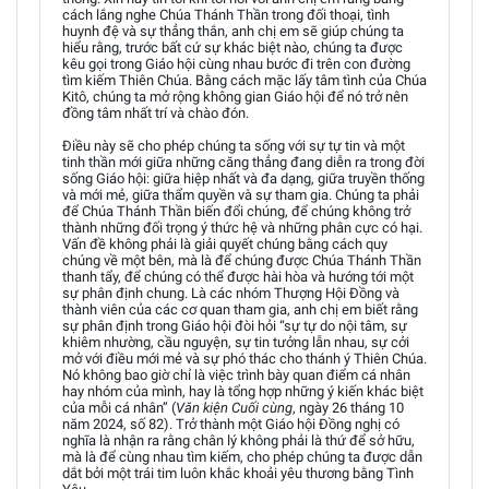
cách lắng nghe Chúa Thánh Thần trong đối thoại, tình
huynh đệ và sự thẳng thắn, anh chị em sẽ giúp chúng ta
hiểu rằng, trước bất cứ sự khác biệt nào, chúng ta được
kêu gọi trong Giáo hội cùng nhau bước đi trên con đường
tìm kiếm Thiên Chúa. Bằng cách mặc lấy tâm tình của Chúa
Kitô, chúng ta mở rộng không gian Giáo hội để nó trở nên
đồng tâm nhất trí và chào đón.
Điều này sẽ cho phép chúng ta sống với sự tự tin và một
tinh thần mới giữa những căng thẳng đang diễn ra trong đời
sống Giáo hội: giữa hiệp nhất và đa dạng, giữa truyền thống
và mới mẻ, giữa thẩm quyền và sự tham gia. Chúng ta phải
để Chúa Thánh Thần biến đổi chúng, để chúng không trở
thành những đối trọng ý thức hệ và những phân cực có hại.
Vấn đề không phải là giải quyết chúng bằng cách quy
chúng về một bên, mà là để chúng được Chúa Thánh Thần
thanh tẩy, để chúng có thể được hài hòa và hướng tới một
sự phân định chung. Là các nhóm Thượng Hội Đồng và
thành viên của các cơ quan tham gia, anh chị em biết rằng
sự phân định trong Giáo hội đòi hỏi “sự tự do nội tâm, sự
khiêm nhường, cầu nguyện, sự tin tưởng lẫn nhau, sự cởi
mở với điều mới mẻ và sự phó thác cho thánh ý Thiên Chúa.
Nó không bao giờ chỉ là việc trình bày quan điểm cá nhân
hay nhóm của mình, hay là tổng hợp những ý kiến khác biệt
của mỗi cá nhân” (
Văn kiện Cuối cùng
, ngày 26 tháng 10
năm 2024, số 82). Trở thành một Giáo hội Đồng nghị có
nghĩa là nhận ra rằng chân lý không phải là thứ để sở hữu,
mà là để cùng nhau tìm kiếm, cho phép chúng ta được dẫn
dắt bởi một trái tim luôn khắc khoải yêu thương bằng Tình