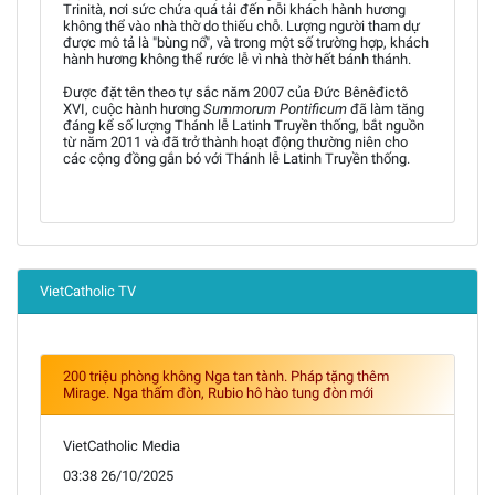
Trinità, nơi sức chứa quá tải đến nỗi khách hành hương
không thể vào nhà thờ do thiếu chỗ. Lượng người tham dự
được mô tả là "bùng nổ", và trong một số trường hợp, khách
hành hương không thể rước lễ vì nhà thờ hết bánh thánh.
Được đặt tên theo tự sắc năm 2007 của Đức Bênêđictô
XVI, cuộc hành hương
Summorum Pontificum
đã làm tăng
đáng kể số lượng Thánh lễ Latinh Truyền thống, bắt nguồn
từ năm 2011 và đã trở thành hoạt động thường niên cho
các cộng đồng gắn bó với Thánh lễ Latinh Truyền thống.
VietCatholic TV
200 triệu phòng không Nga tan tành. Pháp tặng thêm
Mirage. Nga thấm đòn, Rubio hô hào tung đòn mới
VietCatholic Media
03:38 26/10/2025