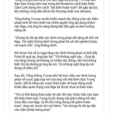
đạn đạo trong năm nay trong khi Budanov cảnh báo Điện
Cẩm Linh đang tìm cách “tắt điện hoàn toàn” để gây áp lực
lên những công dân dễ bị tổn thương nhất của Ukraine.
Tổng thống Trump muốn nhấn mạnh tác động của các biện
pháp kinh tế mới nhất mà chính quyền ông áp dụng nhằm
vào Nga, mà ông tin rằng đang bắt đầu gây ra ảnh hưởng
nặng nề.
“Chúng tôi đã áp đặt các lệnh trừng phạt rất nặng nề đối với
Nga. Tôi nghĩ những lệnh trừng phạt đó sẽ rất nghiêm khắc
và mạnh mẽ”, ông khẳng định.
Khi được hỏi về lo ngại rằng các lệnh trừng phạt có thể đẩy
Putin đi quá xa, ông bác bỏ: “Tôi không nghĩ vậy. …Ông ấy
nói rằng chúng sẽ không có nhiều tác động, nên tôi không
biết. Đó là những gì ông ấy nói. Tôi không nghĩ ông ấy nói
đúng về điều đó.”
Sau đó, Tổng thống Trump liên hệ trực tiếp các lệnh trừng
phạt với cuộc gặp sắp tới của ông với nhà lãnh đạo Trung
Quốc, tiết lộ rằng các cuộc thảo luận về hoạt động xuất
khẩu dầu quan trọng của Nga sẽ được đưa ra thảo luận.
“Tôi có thể đang thảo luận về vấn đề này. Chắc hẳn các bạn
đã thấy hôm nay, Trung Quốc đang cắt giảm đáng kể việc
mua dầu của Nga, và Ấn Độ cũng đang cắt giảm hoàn
toàn”, ông nói, trước khi nói thêm, “Và chúng tôi đã áp đặt
các biện pháp trừng phạt.”