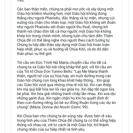
Yêu.
Các bạn thân mến, chúng ta phải mơ ước và xây dựng một
Giáo hội khiêm nhường hơn; một Giáo hội không đứng
thẳng như người Pharisêu, đắc thắng và tự mãn, nhưng cúi
xuống rửa chân cho nhân loại; một Giáo hội không xét đoán
như người Pharisêu xét đoán người thu thuế, nhưng trở
thành nơi chào đón tất cả mọi người; một Giáo hội không
khép kín trong chính mình, nhưng luôn chú tâm đến Thiên
Chúa để có thể lắng nghe mọi người theo cách tương tự.
Chúng ta hãy dấn thân xây dựng một Giáo hội hoàn toàn
hiệp nhất, phục vụ và hướng về Chúa Kitô, và do đó dấn
thân phục vụ thế giới.
Tôi cầu xin Đức Trinh Nữ Maria chuyển cầu cho tất cả
chúng ta và Giáo hội trải rộng khắp thế giới, với lời cầu xin
của Tôi tớ Chúa Don Tonino Bello: “Lạy Mẹ Maria thánh
thiện, người nữ của sự hòa hợp, xin nuôi dưỡng trong các
Giáo hội chúng con lòng khao khát hiệp thông... Xin giúp
các Giáo hội vượt qua những chia rẽ nội bộ. Xin can thiệp
khi ma quỷ bất hòa len lỏi vào giữa họ. Xin dập tắt ngọn lửa
bè phái. Xin hòa giải những tranh chấp lẫn nhau. Xin xoa dịu
những ganh đua. Xin ngăn chặn họ khi họ quyết định đi
theo con đường riêng, bỏ bê sự đồng thuận trong các dự án
chung” (
Maria, Donna dei Nostri Giorni
, 99).
Xin Chúa ban cho chúng ta ân sủng này: được bén rễ sâu
trong tình yêu của Thiên Chúa để chúng ta có thể sống hiệp
thông với nhau và, với tư cách là một Giáo hội, trở thành
chứng nhân của sự hiệp nhất và tình yêu.