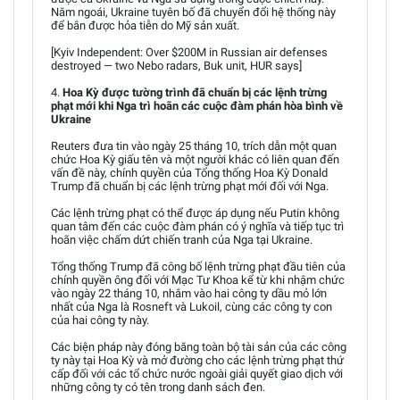
Năm ngoái, Ukraine tuyên bố đã chuyển đổi hệ thống này
để bắn được hỏa tiễn do Mỹ sản xuất.
[Kyiv Independent: Over $200M in Russian air defenses
destroyed — two Nebo radars, Buk unit, HUR says]
4.
Hoa Kỳ được tường trình đã chuẩn bị các lệnh trừng
phạt mới khi Nga trì hoãn các cuộc đàm phán hòa bình về
Ukraine
Reuters đưa tin vào ngày 25 tháng 10, trích dẫn một quan
chức Hoa Kỳ giấu tên và một người khác có liên quan đến
vấn đề này, chính quyền của Tổng thống Hoa Kỳ Donald
Trump đã chuẩn bị các lệnh trừng phạt mới đối với Nga.
Các lệnh trừng phạt có thể được áp dụng nếu Putin không
quan tâm đến các cuộc đàm phán có ý nghĩa và tiếp tục trì
hoãn việc chấm dứt chiến tranh của Nga tại Ukraine.
Tổng thống Trump đã công bố lệnh trừng phạt đầu tiên của
chính quyền ông đối với Mạc Tư Khoa kể từ khi nhậm chức
vào ngày 22 tháng 10, nhắm vào hai công ty dầu mỏ lớn
nhất của Nga là Rosneft và Lukoil, cùng các công ty con
của hai công ty này.
Các biện pháp này đóng băng toàn bộ tài sản của các công
ty này tại Hoa Kỳ và mở đường cho các lệnh trừng phạt thứ
cấp đối với các tổ chức nước ngoài giải quyết giao dịch với
những công ty có tên trong danh sách đen.