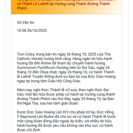
và Thánh Lễ Latinh tại Vương cung Thánh đường Thánh
Phêrô
Vũ Văn An
16:58 26/10/2025
Tom Colsy, trong bản tin ngày 26 tháng 10, 2025 của The
Catholic Herald, tường trình rằng: Hàng ngàn tín hữu hành
hương đã đến Rome để tham dự chuyến hành hương
Summorum Pontificum
thường niên từ thứ Sáu, ngày 24
tháng 10 đến Chúa nhật, ngày 26 tháng 10, cử hành Thánh
lễ Latinh Truyền thống dưới sự bảo hộ của Đức Giáo Hoàng
ngay tại trung tâm Giáo Hội Công Giáo.
Năm nay, nghi thức Thánh lễ cổ xưa, theo nghi thức đại
trào, một lần nữa được phép cử hành tại Vương cung thánh
đường Thánh Phêrô vào thứ Bảy, ngày 25 tháng 10, tại Bàn
thờ Ngai Tòa, sau hai năm gián đoạn.
Được Đức Giáo Hoàng Lêô XIV cho phép trở lại, Đức Hồng
Y Raymond Lêô Burke đã chủ sự và cử hành Thánh lễ trước
một cộng đoàn đông đảo ngoài dự kiến, với nhiều tín hữu
hành hương đã được yêu cầu không vào khu vực cử hành
được chỉ định.