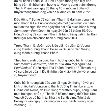
đã cử hành Thánh lễ La Tinh Truyền thống đặc biệt cho
hàng trăm tín hữu hành hương tại Vương cung thánh đường
Thánh Phêrô vào ngày 25 tháng 10 — một sự trở lại với
truyền thống trước đây, vốn đã bị đình chỉ từ năm 2022.
Đức Hồng Y Burke đã cử hành Thánh lễ đại trào trọng thể,
một Thánh lễ La Tinh cao trọng do một giám mục cử hành,
tại Bàn thờ Ngai tòa vào ngày thứ hai của cuộc hành hương
Summorum Pontificum
từ ngày 24 đến 26 tháng 10. Đức
Hồng Y cũng đã cử hành Thánh lễ bằng tiếng Latinh tại Bàn
thờ Ngai Tòa cho cuộc hành hương năm 2014.
Trước Thánh lễ, đoàn rước kiệu dài nửa dặm từ Vương
cung thánh đường Thánh Celso và Giuliano đến Vương
cung thánh đường Thánh Phêrô.
Theo trang web của cuộc hành hương, cuộc hành hương
Summorum Pontificum
, năm thứ 14, đưa mọi người “
ad
Petri Sedem
” (“đến Ngai Tòa Thánh Phêrô”) để “làm chứng
về sự gắn bó của nhiều tín hữu trên khắp thế giới với phụng
vụ truyền thống”.
Cuộc hành hương bắt đầu vào tối ngày 24 tháng 10 với giờ
kinh chiều tại Vương cung thánh đường Thánh Lorenzo ở
Lucina của Rome, do Đức Hồng Y Matteo Zuppi, Tổng Giám
mục Bologna, chủ sự. Thánh lễ bế mạc trọng thể Chúa Kitô
Vua sẽ được cử hành tại Nhà thờ Santissima Trinità dei
Pellegrini vào ngày cuối cùng của cuộc hành hương, ngày
26 tháng 10.