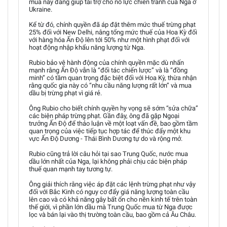
mua này đang giúp tài trợ cho nỗ lực chiến tranh của Nga ở
Ukraine.
Kể từ đó, chính quyền đã áp đặt thêm mức thuế trừng phạt
25% đối với New Delhi, nâng tổng mức thuế của Hoa Kỳ đối
với hàng hóa Ấn Độ lên tới 50% như một hình phạt đối với
hoạt động nhập khẩu năng lượng từ Nga.
Rubio bảo vệ hành động của chính quyền mặc dù nhấn
mạnh rằng Ấn Độ vẫn là “đối tác chiến lược” và là “đồng
minh” có tầm quan trọng đặc biệt đối với Hoa Kỳ, thừa nhận
rằng quốc gia này có “nhu cầu năng lượng rất lớn” và mua
dầu bị trừng phạt vì giá rẻ.
Ông Rubio cho biết chính quyền hy vọng sẽ sớm “sửa chữa”
các biện pháp trừng phạt. Gần đây, ông đã gặp Ngoại
trưởng Ấn Độ để thảo luận về một loạt vấn đề, bao gồm tầm
quan trọng của việc tiếp tục hợp tác để thúc đẩy một khu
vực Ấn Độ Dương - Thái Bình Dương tự do và rộng mở.
Rubio cũng trả lời câu hỏi tại sao Trung Quốc, nước mua
dầu lớn nhất của Nga, lại không phải chịu các biện pháp
thuế quan mạnh tay tương tự.
Ông giải thích rằng việc áp đặt các lệnh trừng phạt như vậy
đối với Bắc Kinh có nguy cơ đẩy giá năng lượng toàn cầu
lên cao và có khả năng gây bất ổn cho nền kinh tế trên toàn
thế giới, vì phần lớn dầu mà Trung Quốc mua từ Nga được
lọc và bán lại vào thị trường toàn cầu, bao gồm cả Âu Châu.