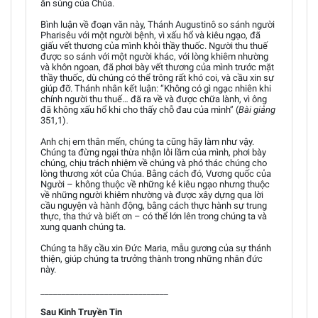
ân sủng của Chúa.
Bình luận về đoạn văn này, Thánh Augustinô so sánh người
Pharisêu với một người bệnh, vì xấu hổ và kiêu ngạo, đã
giấu vết thương của mình khỏi thầy thuốc. Người thu thuế
được so sánh với một người khác, với lòng khiêm nhường
và khôn ngoan, đã phơi bày vết thương của mình trước mặt
thầy thuốc, dù chúng có thể trông rất khó coi, và cầu xin sự
giúp đỡ. Thánh nhân kết luận: “Không có gì ngạc nhiên khi
chính người thu thuế… đã ra về và được chữa lành, vì ông
đã không xấu hổ khi cho thấy chỗ đau của mình” (
Bài giảng
351,1).
Anh chị em thân mến, chúng ta cũng hãy làm như vậy.
Chúng ta đừng ngại thừa nhận lỗi lầm của mình, phơi bày
chúng, chịu trách nhiệm về chúng và phó thác chúng cho
lòng thương xót của Chúa. Bằng cách đó, Vương quốc của
Người – không thuộc về những kẻ kiêu ngạo nhưng thuộc
về những người khiêm nhường và được xây dựng qua lời
cầu nguyện và hành động, bằng cách thực hành sự trung
thực, tha thứ và biết ơn – có thể lớn lên trong chúng ta và
xung quanh chúng ta.
Chúng ta hãy cầu xin Đức Maria, mẫu gương của sự thánh
thiện, giúp chúng ta trưởng thành trong những nhân đức
này.
______________________________
Sau Kinh Truyền Tin