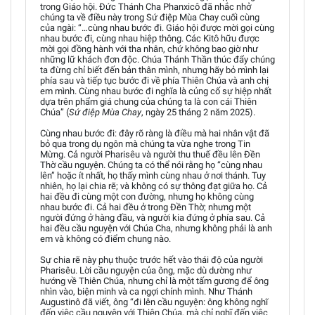
trong Giáo hội. Đức Thánh Cha Phanxicô đã nhắc nhở
chúng ta về điều này trong Sứ điệp Mùa Chay cuối cùng
của ngài: “…cùng nhau bước đi. Giáo hội được mời gọi cùng
nhau bước đi, cùng nhau hiệp thông. Các Kitô hữu được
mời gọi đồng hành với tha nhân, chứ không bao giờ như
những lữ khách đơn độc. Chúa Thánh Thần thúc đẩy chúng
ta đừng chỉ biết đến bản thân mình, nhưng hãy bỏ mình lại
phía sau và tiếp tục bước đi về phía Thiên Chúa và anh chị
em mình. Cùng nhau bước đi nghĩa là củng cố sự hiệp nhất
dựa trên phẩm giá chung của chúng ta là con cái Thiên
Chúa” (
Sứ điệp Mùa Chay
, ngày 25 tháng 2 năm 2025).
Cùng nhau bước đi: đây rõ ràng là điều mà hai nhân vật đã
bỏ qua trong dụ ngôn mà chúng ta vừa nghe trong Tin
Mừng. Cả người Pharisêu và người thu thuế đều lên Đền
Thờ cầu nguyện. Chúng ta có thể nói rằng họ “cùng nhau
lên” hoặc ít nhất, họ thấy mình cùng nhau ở nơi thánh. Tuy
nhiên, họ lại chia rẽ; và không có sự thông đạt giữa họ. Cả
hai đều đi cùng một con đường, nhưng họ không cùng
nhau bước đi. Cả hai đều ở trong Đền Thờ; nhưng một
người đứng ở hàng đầu, và người kia đứng ở phía sau. Cả
hai đều cầu nguyện với Chúa Cha, nhưng không phải là anh
em và không có điểm chung nào.
Sự chia rẽ này phụ thuộc trước hết vào thái độ của người
Pharisêu. Lời cầu nguyện của ông, mặc dù dường như
hướng về Thiên Chúa, nhưng chỉ là một tấm gương để ông
nhìn vào, biện minh và ca ngợi chính mình. Như Thánh
Augustinô đã viết, ông “đi lên cầu nguyện: ông không nghĩ
đến việc cầu nguyện với Thiên Chúa, mà chỉ nghĩ đến việc