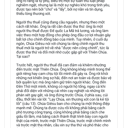
ông rõ ràng là tự phụ, biểu thị một sự tuân thủ luật pháp
nghiêm ngặt, nhưng lại là một sự nghèo khó trong tình yêu,
được tạo nên bởi “cho” và “lấy”, bởi nợ nần và tín dụng,
thiếu lòng thương xót.
Người thu thuế cũng đang cầu nguyện, nhưng theo một
cách rất khác. Ông ta rất cần được tha thứ: ông là một
người thu thuế được Đế quốc La Mã trả lương, và ông làm
việc theo một hợp đồng cho phép ông đầu cơ lợi nhuận gây
bất lợi cho chính đồng bào của mình. Tuy nhiên, ở cuối dụ
ngôn, Chúa Giêsu nói với chúng ta rằng chính người thu
thuế mới là người trở về nhà “được nên công chính”, tức là
được tha thứ và đổi mới nhờ cuộc gặp gỡ với Thiên Chúa.
Tại sao?
Trước hết, người thu thuế đã can đảm và khiêm nhường
đến trước mặt Thiên Chúa. Ông không khép mình trong thế
giới riêng hay cam chịu tội lỗi mình đã gây ra. Ông rời khỏi
những nơi khiến ông sợ hãi, đến nơi an toàn và được bảo vệ
bởi quyền lực mà ông nắm giữ trên người khác. Ông đến
Đền Thờ một mình, không có người hộ tống, ngay cả khi
phải đối diện với những cái nhìn cay nghiệt và những lời
phán xét gay gắt, và ông đứng trước Chúa, ở phía sau, cúi
đầu, thốt lên vài lời: “Lạy Chúa, xin thương xót con là kẻ tội
lỗi” (câu 13). Chúa Giêsu ban cho chúng ta một thông điệp
mạnh mẽ: Chúng ta được cứu rỗi không phải bằng cách
phô trương công trạng, cũng không phải bằng cách che
giấu lỗi lầm, mà bằng cách thành thật trình bày con người
thật của mình, trước mặt Thiên Chúa, trước mặt chính mình
và trước mặt tha nhân, cầu xin sự tha thứ và phó thác cho