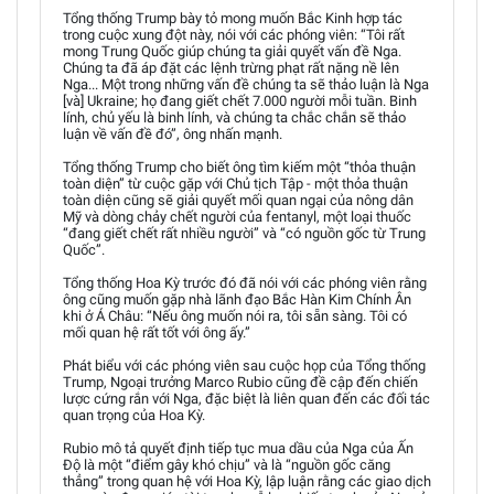
Tổng thống Trump bày tỏ mong muốn Bắc Kinh hợp tác
trong cuộc xung đột này, nói với các phóng viên: “Tôi rất
mong Trung Quốc giúp chúng ta giải quyết vấn đề Nga.
Chúng ta đã áp đặt các lệnh trừng phạt rất nặng nề lên
Nga... Một trong những vấn đề chúng ta sẽ thảo luận là Nga
[và] Ukraine; họ đang giết chết 7.000 người mỗi tuần. Binh
lính, chủ yếu là binh lính, và chúng ta chắc chắn sẽ thảo
luận về vấn đề đó”, ông nhấn mạnh.
Tổng thống Trump cho biết ông tìm kiếm một “thỏa thuận
toàn diện” từ cuộc gặp với Chủ tịch Tập - một thỏa thuận
toàn diện cũng sẽ giải quyết mối quan ngại của nông dân
Mỹ và dòng chảy chết người của fentanyl, một loại thuốc
“đang giết chết rất nhiều người” và “có nguồn gốc từ Trung
Quốc”.
Tổng thống Hoa Kỳ trước đó đã nói với các phóng viên rằng
ông cũng muốn gặp nhà lãnh đạo Bắc Hàn Kim Chính Ân
khi ở Á Châu: “Nếu ông muốn nói ra, tôi sẵn sàng. Tôi có
mối quan hệ rất tốt với ông ấy.”
Phát biểu với các phóng viên sau cuộc họp của Tổng thống
Trump, Ngoại trưởng Marco Rubio cũng đề cập đến chiến
lược cứng rắn với Nga, đặc biệt là liên quan đến các đối tác
quan trọng của Hoa Kỳ.
Rubio mô tả quyết định tiếp tục mua dầu của Nga của Ấn
Độ là một “điểm gây khó chịu” và là “nguồn gốc căng
thẳng” trong quan hệ với Hoa Kỳ, lập luận rằng các giao dịch