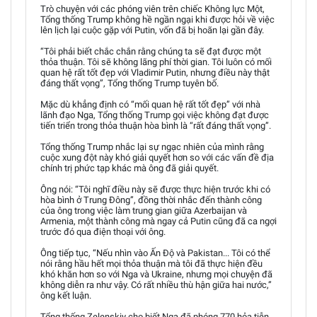
Trò chuyện với các phóng viên trên chiếc Không lực Một,
Tổng thống Trump không hề ngần ngại khi được hỏi về việc
lên lịch lại cuộc gặp với Putin, vốn đã bị hoãn lại gần đây.
“Tôi phải biết chắc chắn rằng chúng ta sẽ đạt được một
thỏa thuận. Tôi sẽ không lãng phí thời gian. Tôi luôn có mối
quan hệ rất tốt đẹp với Vladimir Putin, nhưng điều này thật
đáng thất vọng”, Tổng thống Trump tuyên bố.
Mặc dù khẳng định có “mối quan hệ rất tốt đẹp” với nhà
lãnh đạo Nga, Tổng thống Trump gọi việc không đạt được
tiến triển trong thỏa thuận hòa bình là “rất đáng thất vọng”.
Tổng thống Trump nhắc lại sự ngạc nhiên của mình rằng
cuộc xung đột này khó giải quyết hơn so với các vấn đề địa
chính trị phức tạp khác mà ông đã giải quyết.
Ông nói: “Tôi nghĩ điều này sẽ được thực hiện trước khi có
hòa bình ở Trung Đông”, đồng thời nhắc đến thành công
của ông trong việc làm trung gian giữa Azerbaijan và
Armenia, một thành công mà ngay cả Putin cũng đã ca ngợi
trước đó qua điện thoại với ông.
Ông tiếp tục, “Nếu nhìn vào Ấn Độ và Pakistan... Tôi có thể
nói rằng hầu hết mọi thỏa thuận mà tôi đã thực hiện đều
khó khăn hơn so với Nga và Ukraine, nhưng mọi chuyện đã
không diễn ra như vậy. Có rất nhiều thù hận giữa hai nước,”
ông kết luận.
Tổng thống Zelenskiy cho biết Nga đã phóng 770 hỏa tiễn