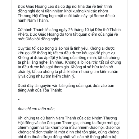
Đức Giáo Hoàng Leo đã có dịp nói khá dài về tiến trình
đồng nghị do vị tiền nhiệm khởi xướng khi các nhóm
Thượng Hội đồng họp mặt cuối tuần này tại Rome để cử
hành Năm Thánh.
Cử hành Thánh lễ sáng ngày 26 tháng 10 tại Đền thờ Thánh
Phêrô, Đức Giáo Hoàng đã tóm tắt quan điểm của ngài về
một Giáo hội đồng nghị:
Quy tắc tối cao trong Giáo hội là tình yêu. Không ai được
kêu gọi để thống trị; tất cả đều được kêu gọi để phục vụ.
Không ai được áp đặt ý tưởng của riêng mình; tất cả chúng
ta phải lắng nghe lẫn nhau. Không ai bị loại trừ; tất cả chúng
ta đều được kêu gọi tham gia. Không ai sở hữu toàn bộ
chân lý; tất cả chúng ta phải khiêm nhường tìm kiếm chân
lý và cùng nhau tìm kiếm chân lý.
Dưới đây là nguyên văn bài giảng của ngài, dựa vào bản
tiếng Anh của Tòa Thánh:
~
Anh chị em thân mến
,
Khi chúng ta cử hành Năm Thánh của các Nhóm Thượng
Hội đồng và các Cơ quan Tham gia, chúng ta được mời gọi
chiêm ngắm và tái khám phá mầu nhiệm Giáo hội. Giáo hội
không chỉ đơn thuần là một định chế tôn giáo, cũng không
chỉ đơn thuần được đồng nhất với các hệ thống phẩm trật