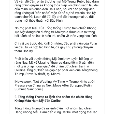
Về vấn đề đàm phán thương mại Mỹ-Trung, Rubio bảo đảm
rằng chính quyền sẽ không thỏa hiệp với chính sách lâu dài
của mình liên quan đến Đài Loan, nói với các phóng viên
rằng không ai “cân nhắc” việc từ bỏ sự hỗ trợ của Hoa Kỳ
dành cho Đài Loan để đổi lấy chế độ thương mại ưu đãi
trong một thỏa thuận với Bắc Kinh.
Những phát biểu của Tổng thống Trump trên chiếc Không
lực Một đang trên đường tới Malaysia được đưa ra trong
bối cảnh có nhiều tín hiệu trái chiều về triển vọng hòa bình.
Chỉ vài giờ trước đó, Kirill Dmitriev, đặc phái viên của Putin
về đầu tư và hợp tác kinh tế, đã gây chú ý trong chuyến
thăm Hoa Kỳ.
Phát biểu với truyền thông Mỹ, Dmitriev tuyên bố ông tin
rằng Nga, Mỹ và Ukraine “thực sự đang tiến rất gần đến
một giải pháp ngoại giao” để chấm dứt chiến tranh ở
Ukraine. Ông dự kiến sẽ gặp đặc phái viên của Tổng thống
Trump, Steve Witkoff, tại Miami.
[Newsweek: ‘Not Wasting My Time’ – Trump Hints at Oil
Pressure on China as Next Move After Scrapped Putin
Summit, Sanctions]
2.
Tổng thống Trump ra lệnh cho nhóm tác chiến Hàng
Không Mẫu Hạm Mỹ đến Caribe
Tổng thống Trump đã ra lệnh điều một nhóm tác chiến
Hàng Không Mẫu Hạm đến vùng Caribe, một động thái leo