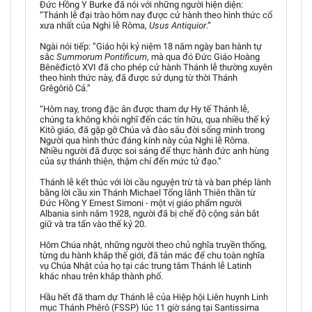
Đức Hồng Y Burke đã nói với những người hiện diện:
“Thánh lễ đại trào hôm nay được cử hành theo hình thức cổ
xưa nhất của Nghi lễ Rôma,
Usus Antiquior
.”
Ngài nói tiếp: “Giáo hội kỷ niệm 18 năm ngày ban hành tự
sắc
Summorum Pontificum
, mà qua đó Đức Giáo Hoàng
Bênêđictô XVI đã cho phép cử hành Thánh lễ thường xuyên
theo hình thức này, đã được sử dụng từ thời Thánh
Grêgôriô Cả.”
“Hôm nay, trong đặc ân được tham dự Hy tế Thánh lễ,
chúng ta không khỏi nghĩ đến các tín hữu, qua nhiều thế kỷ
Kitô giáo, đã gặp gỡ Chúa và đào sâu đời sống mình trong
Người qua hình thức đáng kính này của Nghi lễ Rôma.
Nhiều người đã được soi sáng để thực hành đức anh hùng
của sự thánh thiện, thậm chí đến mức tử đạo.”
Thánh lễ kết thúc với lời cầu nguyện trừ tà và ban phép lành
bằng lời cầu xin Thánh Michael Tổng lãnh Thiên thần từ
Đức Hồng Y Ernest Simoni - một vị giáo phẩm người
Albania sinh năm 1928, người đã bị chế độ cộng sản bắt
giữ và tra tấn vào thế kỷ 20.
Hôm Chúa nhật, những người theo chủ nghĩa truyền thống,
từng du hành khắp thế giới, đã tản mác để chu toàn nghĩa
vụ Chúa Nhật của họ tại các trung tâm Thánh lễ Latinh
khác nhau trên khắp thành phố.
Hầu hết đã tham dự Thánh lễ của Hiệp hội Liên huynh Linh
mục Thánh Phêrô (FSSP) lúc 11 giờ sáng tại Santissima