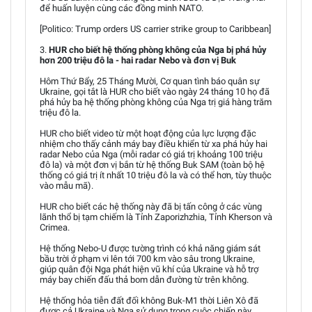
để huấn luyện cùng các đồng minh NATO.
[Politico: Trump orders US carrier strike group to Caribbean]
3.
HUR cho biết hệ thống phòng không của Nga bị phá hủy
hơn 200 triệu đô la - hai radar Nebo và đơn vị Buk
Hôm Thứ Bẩy, 25 Tháng Mười, Cơ quan tình báo quân sự
Ukraine, gọi tắt là HUR cho biết vào ngày 24 tháng 10 họ đã
phá hủy ba hệ thống phòng không của Nga trị giá hàng trăm
triệu đô la.
HUR cho biết video từ một hoạt động của lực lượng đặc
nhiệm cho thấy cảnh máy bay điều khiển từ xa phá hủy hai
radar Nebo của Nga (mỗi radar có giá trị khoảng 100 triệu
đô la) và một đơn vị bắn từ hệ thống Buk SAM (toàn bộ hệ
thống có giá trị ít nhất 10 triệu đô la và có thể hơn, tùy thuộc
vào mẫu mã).
HUR cho biết các hệ thống này đã bị tấn công ở các vùng
lãnh thổ bị tạm chiếm là Tỉnh Zaporizhzhia, Tỉnh Kherson và
Crimea.
Hệ thống Nebo-U được tường trình có khả năng giám sát
bầu trời ở phạm vi lên tới 700 km vào sâu trong Ukraine,
giúp quân đội Nga phát hiện vũ khí của Ukraine và hỗ trợ
máy bay chiến đấu thả bom dẫn đường từ trên không.
Hệ thống hỏa tiễn đất đối không Buk-M1 thời Liên Xô đã
được cả Ukraine và Nga sử dụng trong cuộc chiến này.