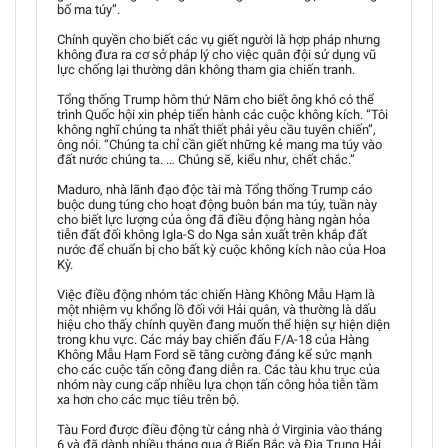
bố ma túy”.
Chính quyền cho biết các vụ giết người là hợp pháp nhưng
không đưa ra cơ sở pháp lý cho việc quân đội sử dụng vũ
lực chống lại thường dân không tham gia chiến tranh.
Tổng thống Trump hôm thứ Năm cho biết ông khó có thể
trình Quốc hội xin phép tiến hành các cuộc không kích. “Tôi
không nghĩ chúng ta nhất thiết phải yêu cầu tuyên chiến”,
ông nói. “Chúng ta chỉ cần giết những kẻ mang ma túy vào
đất nước chúng ta. … Chúng sẽ, kiểu như, chết chắc.”
Maduro, nhà lãnh đạo độc tài mà Tổng thống Trump cáo
buộc dung túng cho hoạt động buôn bán ma túy, tuần này
cho biết lực lượng của ông đã điều động hàng ngàn hỏa
tiễn đất đối không Igla-S do Nga sản xuất trên khắp đất
nước để chuẩn bị cho bất kỳ cuộc không kích nào của Hoa
Kỳ.
Việc điều động nhóm tác chiến Hàng Không Mẫu Hạm là
một nhiệm vụ khổng lồ đối với Hải quân, và thường là dấu
hiệu cho thấy chính quyền đang muốn thể hiện sự hiện diện
trong khu vực. Các máy bay chiến đấu F/A-18 của Hàng
Không Mẫu Hạm Ford sẽ tăng cường đáng kể sức mạnh
cho các cuộc tấn công đang diễn ra. Các tàu khu trục của
nhóm này cung cấp nhiều lựa chọn tấn công hỏa tiễn tầm
xa hơn cho các mục tiêu trên bộ.
Tàu Ford được điều động từ cảng nhà ở Virginia vào tháng
6 và đã dành nhiều tháng qua ở Biển Bắc và Địa Trung Hải