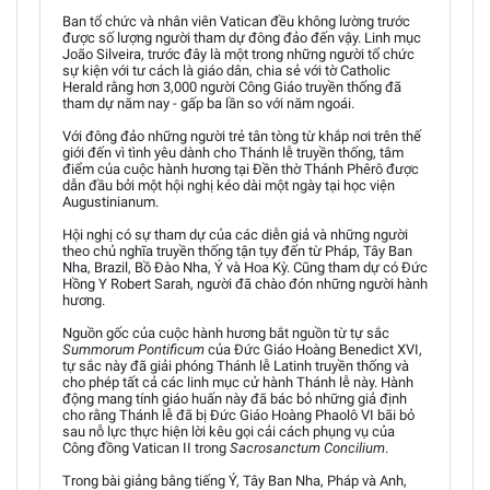
Ban tổ chức và nhân viên Vatican đều không lường trước
được số lượng người tham dự đông đảo đến vậy. Linh mục
João Silveira, trước đây là một trong những người tổ chức
sự kiện với tư cách là giáo dân, chia sẻ với tờ Catholic
Herald rằng hơn 3,000 người Công Giáo truyền thống đã
tham dự năm nay - gấp ba lần so với năm ngoái.
Với đông đảo những người trẻ tân tòng từ khắp nơi trên thế
giới đến vì tình yêu dành cho Thánh lễ truyền thống, tâm
điểm của cuộc hành hương tại Đền thờ Thánh Phêrô được
dẫn đầu bởi một hội nghị kéo dài một ngày tại học viện
Augustinianum.
Hội nghị có sự tham dự của các diễn giả và những người
theo chủ nghĩa truyền thống tận tụy đến từ Pháp, Tây Ban
Nha, Brazil, Bồ Đào Nha, Ý và Hoa Kỳ. Cũng tham dự có Đức
Hồng Y Robert Sarah, người đã chào đón những người hành
hương.
Nguồn gốc của cuộc hành hương bắt nguồn từ tự sắc
Summorum Pontificum
của Đức Giáo Hoàng Benedict XVI,
tự sắc này đã giải phóng Thánh lễ Latinh truyền thống và
cho phép tất cả các linh mục cử hành Thánh lễ này. Hành
động mang tính giáo huấn này đã bác bỏ những giả định
cho rằng Thánh lễ đã bị Đức Giáo Hoàng Phaolô VI bãi bỏ
sau nỗ lực thực hiện lời kêu gọi cải cách phụng vụ của
Công đồng Vatican II trong
Sacrosanctum Concilium
.
Trong bài giảng bằng tiếng Ý, Tây Ban Nha, Pháp và Anh,