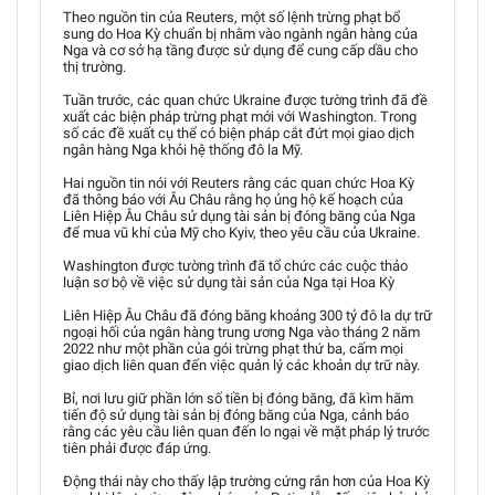
Theo nguồn tin của Reuters, một số lệnh trừng phạt bổ
sung do Hoa Kỳ chuẩn bị nhằm vào ngành ngân hàng của
Nga và cơ sở hạ tầng được sử dụng để cung cấp dầu cho
thị trường.
Tuần trước, các quan chức Ukraine được tường trình đã đề
xuất các biện pháp trừng phạt mới với Washington. Trong
số các đề xuất cụ thể có biện pháp cắt đứt mọi giao dịch
ngân hàng Nga khỏi hệ thống đô la Mỹ.
Hai nguồn tin nói với Reuters rằng các quan chức Hoa Kỳ
đã thông báo với Âu Châu rằng họ ủng hộ kế hoạch của
Liên Hiệp Âu Châu sử dụng tài sản bị đóng băng của Nga
để mua vũ khí của Mỹ cho Kyiv, theo yêu cầu của Ukraine.
Washington được tường trình đã tổ chức các cuộc thảo
luận sơ bộ về việc sử dụng tài sản của Nga tại Hoa Kỳ
Liên Hiệp Âu Châu đã đóng băng khoảng 300 tỷ đô la dự trữ
ngoại hối của ngân hàng trung ương Nga vào tháng 2 năm
2022 như một phần của gói trừng phạt thứ ba, cấm mọi
giao dịch liên quan đến việc quản lý các khoản dự trữ này.
Bỉ, nơi lưu giữ phần lớn số tiền bị đóng băng, đã kìm hãm
tiến độ sử dụng tài sản bị đóng băng của Nga, cảnh báo
rằng các yêu cầu liên quan đến lo ngại về mặt pháp lý trước
tiên phải được đáp ứng.
Động thái này cho thấy lập trường cứng rắn hơn của Hoa Kỳ