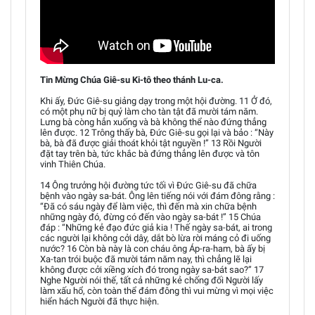
Tin Mừng Chúa Giê-su Ki-tô theo thánh Lu-ca.
Khi ấy, Đức Giê-su giảng dạy trong một hội đường. 11 Ở đó,
có một phụ nữ bị quỷ làm cho tàn tật đã mười tám năm.
Lưng bà còng hẳn xuống và bà không thể nào đứng thẳng
lên được. 12 Trông thấy bà, Đức Giê-su gọi lại và bảo : “Này
bà, bà đã được giải thoát khỏi tật nguyền !” 13 Rồi Người
đặt tay trên bà, tức khắc bà đứng thẳng lên được và tôn
vinh Thiên Chúa.
14 Ông trưởng hội đường tức tối vì Đức Giê-su đã chữa
bệnh vào ngày sa-bát. Ông lên tiếng nói với đám đông rằng :
“Đã có sáu ngày để làm việc, thì đến mà xin chữa bệnh
những ngày đó, đừng có đến vào ngày sa-bát !” 15 Chúa
đáp : “Những kẻ đạo đức giả kia ! Thế ngày sa-bát, ai trong
các người lại không cởi dây, dắt bò lừa rời máng cỏ đi uống
nước? 16 Còn bà này là con cháu ông Áp-ra-ham, bà ấy bị
Xa-tan trói buộc đã mười tám năm nay, thì chẳng lẽ lại
không được cởi xiềng xích đó trong ngày sa-bát sao?” 17
Nghe Người nói thế, tất cả những kẻ chống đối Người lấy
làm xấu hổ, còn toàn thể đám đông thì vui mừng vì mọi việc
hiển hách Người đã thực hiện.