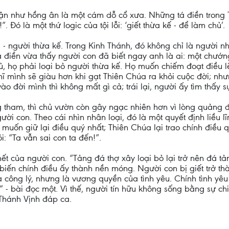
hận như hồng ân là một cám dỗ cổ xưa. Những tá điền trong
”. Đó là một thứ logic của tội lỗi: ‘giết thừa kế - để làm chủ’.
 người thừa kế. Trong Kinh Thánh, đó không chỉ là người nh
tá điền vừa thấy người con đã biết ngay anh là ai: một chướ
hủ, họ phải loại bỏ người thừa kế. Họ muốn chiếm đoạt điều 
 mình sẽ giàu hơn khi gạt Thiên Chúa ra khỏi cuộc đời; nh
o đời mình thì không mất gì cả; trái lại, người ấy tìm thấy sự
g tham, thì chủ vườn còn gây ngạc nhiên hơn vì lòng quảng 
người con. Theo cái nhìn nhân loại, đó là một quyết định liề
uốn giữ lại điều quý nhất; Thiên Chúa lại trao chính điều q
ói: “Ta vẫn sai con ta đến!”.
t của người con. “Tảng đá thợ xây loại bỏ lại trở nên đá tả
 biến chính điều ấy thành nền móng. Người con bị giết trở 
ủa công lý, nhưng là vương quyền của tình yêu. Chính tình y
 - bài đọc một. Vì thế, người tín hữu không sống bằng sự ch
 Thánh Vịnh đáp ca.