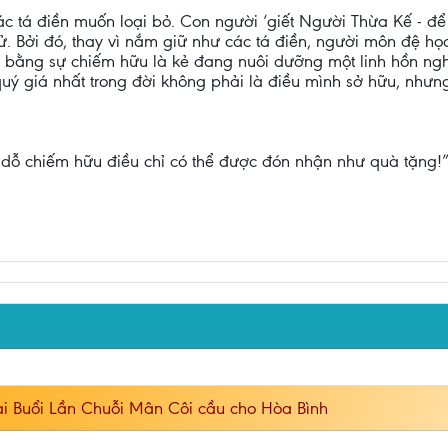
c tá điền muốn loại bỏ. Con người ‘giết Người Thừa Kế - để 
 Bởi đó, thay vì nắm giữ như các tá điền, người môn đệ học 
g bằng sự chiếm hữu là kẻ đang nuôi dưỡng một linh hồn ngh
ý giá nhất trong đời không phải là điều mình sở hữu, nhưn
m dỗ chiếm hữu điều chỉ có thể được đón nhận như quà tặng!
ại Buổi Lần Chuỗi Mân Côi cầu cho Hòa Bình