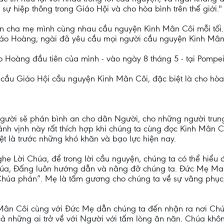
sự hiệp thông trong Giáo Hội và cho hòa bình trên thế giới."
ến cha mẹ mình cùng nhau cầu nguyện Kinh Mân Côi mỗi tố
Giáo Hoàng, ngài đã yêu cầu mọi người cầu nguyện Kinh Mân 
Hoàng đầu tiên của mình - vào ngày 8 tháng 5 - tại Pompei
cầu Giáo Hội cầu nguyện Kinh Mân Côi, đặc biệt là cho hòa
Người sẽ phán bình an cho dân Người, cho những người trung
ánh vịnh này rất thích hợp khi chúng ta cùng đọc Kinh Mân Cô
t là trước những khó khăn và bạo lực hiện nay.
e Lời Chúa, để trong lời cầu nguyện, chúng ta có thể hiểu đ
húa, Đấng luôn hướng dẫn và nâng đỡ chúng ta. Đức Mẹ Mar
 Chúa phán”. Mẹ là tấm gương cho chúng ta về sự vâng phục
Mân Côi cùng với Đức Mẹ dẫn chúng ta đến nhận ra nơi Chú
cả những ai trở về với Người với tấm lòng ăn năn. Chúa khôn