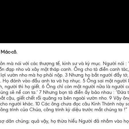
 Mác-cô.
ôn mà nói với các thượng tế, kinh sư và kỳ mục. Người nói :
n đạp nho và xây một tháp canh. Ông cho tá điền canh tác, r
 lợi vườn nho mà họ phải nộp. 3 Nhưng họ bắt người đầy tớ,
ọ. Họ đánh vào đầu anh ta và hạ nhục. 5 Ông sai một người k
nh, người thì họ giết. 6 Ông chỉ còn một người nữa là người 
úng sẽ nể con ta.’ 7 Nhưng bọn tá điền ấy bảo nhau : ‘Đứa t
họ bắt cậu, giết chết rồi quăng ra bên ngoài vườn nho. 9 Vậy
ho cho người khác. 10 Các ông chưa đọc câu Kinh Thánh này sa
ông trình của Chúa, công trình kỳ diệu trước mắt chúng ta !”
 sợ dân chúng; quả vậy, họ thừa hiểu Người đã nhắm vào họ