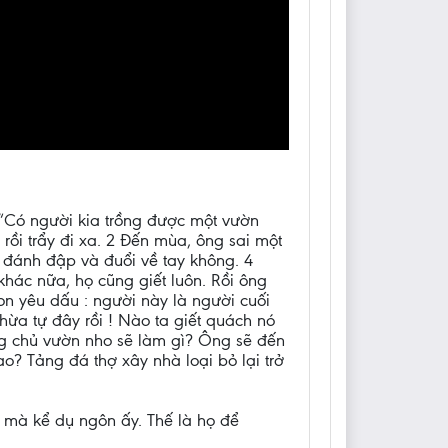
 “Có người kia trồng được một vườn
ồi trẩy đi xa. 2 Đến mùa, ông sai một
 đánh đập và đuổi về tay không. 4
hác nữa, họ cũng giết luôn. Rồi ông
con yêu dấu : người này là người cuối
hừa tự đây rồi ! Nào ta giết quách nó
 ông chủ vườn nho sẽ làm gì? Ông sẽ đến
o? Tảng đá thợ xây nhà loại bỏ lại trở
 mà kể dụ ngôn ấy. Thế là họ để