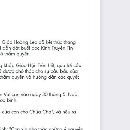
c Giáo Hoàng Leo đã kết thúc tháng
 dẫn dắt buổi đọc Kinh Truyền Tin
có thẩm quyền.
khắp Giáo Hội. Trên hết, qua lời cầu
đã được phó thác cho sự cầu bầu của
 thẩm quyền và hướng dẫn các quyết
n Vatican vào ngày 30 tháng 5. Ngài
òa bình.
n của con cho Chúa Cha", và nêu ra
định: "Con xin phó thác những ý nguyện