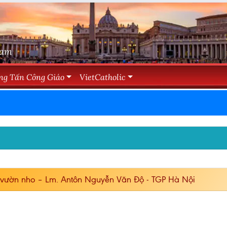
Nam
ng Tấn Công Giáo
VietCatholic
ài vườn nho – Lm. Antôn Nguyễn Văn Độ - TGP Hà Nội