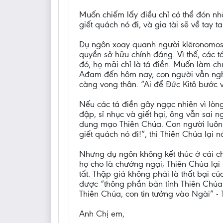
Muốn chiếm lấy điều chỉ có thể đón n
giết quách nó đi, và gia tài sẽ về tay ta!
Dụ ngôn xoay quanh người klēronomos -
quyền sở hữu chính đáng. Vì thế, các 
đó, họ mãi chỉ là tá điền. Muốn làm c
Ađam đến hôm nay, con người vẫn nghĩ
càng vong thân. “Ai để Đức Kitô bước và
Nếu các tá điền gây ngạc nhiên vì lòn
đập, sỉ nhục và giết hại, ông vẫn sai 
dung mạo Thiên Chúa. Con người luôn m
giết quách nó đi!”, thì Thiên Chúa lại n
Nhưng dụ ngôn không kết thúc ở cái chế
họ cho là chướng ngại; Thiên Chúa lại
tất. Thập giá không phải là thất bại c
được “thông phần bản tính Thiên Chúa”
Thiên Chúa, con tin tưởng vào Ngài” -
Anh Chị em,