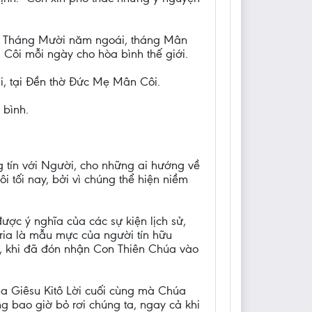
i. Tháng Mười năm ngoái, tháng Mân
Côi mỗi ngày cho hòa bình thế giới.
i, tại Đền thờ Đức Mẹ Mân Côi.
 bình.
 tín với Người, cho những ai hướng về
i tối nay, bởi vì chúng thể hiện niềm
ược ý nghĩa của các sự kiện lịch sử,
ia là mẫu mực của người tín hữu
, khi đã đón nhận Con Thiên Chúa vào
a Giêsu Kitô Lời cuối cùng mà Chúa
g bao giờ bỏ rơi chúng ta, ngay cả khi