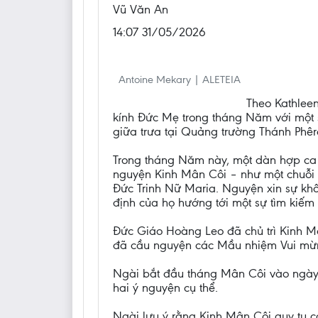
Vũ Văn An
14:07 31/05/2026
Antoine Mekary | ALETEIA
Theo Kathlee
kính Đức Mẹ trong tháng Năm với một s
giữa trưa tại Quảng trường Thánh Phê
Trong tháng Năm này, một dàn hợp ca 
nguyện Kinh Mân Côi – như một chuỗi 
Đức Trinh Nữ Maria. Nguyện xin sự k
định của họ hướng tới một sự tìm kiếm
Đức Giáo Hoàng Leo đã chủ trì Kinh M
đã cầu nguyện các Mầu nhiệm Vui mừn
Ngài bắt đầu tháng Mân Côi vào ngày 
hai ý nguyện cụ thể.
Ngài lưu ý rằng Kinh Mân Côi quy tụ cá