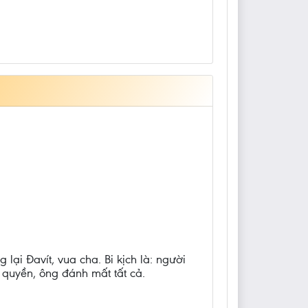
ại Đavít, vua cha. Bi kịch là: người
quyền, ông đánh mất tất cả.