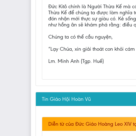
Đức Kitô chính là Người Thừa Kế mà cá
Thừa Kế để chúng ta được làm nghĩa tử.
đón nhận mới thực sự giàu có. Kẻ sốn
như hồng ân sẽ khám phá rằng: điều qu
Chúng ta có thể cầu nguyện,
“Lạy Chúa, xin giải thoát con khỏi cá
Lm. Minh Anh (Tgp. Huế)
Tin Giáo Hội Hoàn Vũ
Diễn từ của Đức Giáo Hoàng Leo XIV t