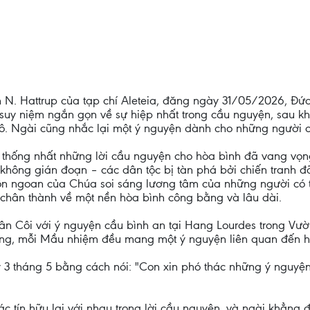
n N. Hattrup của tạp chí Aleteia, đăng ngày 31/05/2026, Đứ
uy niệm ngắn gọn về sự hiệp nhất trong cầu nguyện, sau khi
rô. Ngài cũng nhắc lại một ý nguyện dành cho những người 
thống nhất những lời cầu nguyện cho hòa bình đã vang vọng 
không gián đoạn – các dân tộc bị tàn phá bởi chiến tranh 
hôn ngoan của Chúa soi sáng lương tâm của những người có
 chân thành về một nền hòa bình công bằng và lâu dài.
ân Côi với ý nguyện cầu bình an tại Hang Lourdes trong Vườ
g, mỗi Mầu nhiệm đều mang một ý nguyện liên quan đến h
3 tháng 5 bằng cách nói: "Con xin phó thác những ý nguyệ
c tín hữu lại với nhau trong lời cầu nguyện, và ngài khẳng 