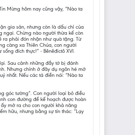
 Tin Mừng hôm nay cũng vậy, “Nào ta
ận gia sản, nhưng còn là dấu chỉ của
ng ngại. Chừng nào người thừa kế còn
lẽ ra phải đón nhận như quà tặng. Từ
ưng càng xa Thiên Chúa, con người
 sống đích thực!” - Bênêđictô XVI.
đại. Sau cảnh những đầy tớ bị đánh
u lĩnh. Nhưng chính ở đây dụ ngôn hé mở
uý nhất. Nếu các tá điền nói: “Nào ta
ng góc tường”. Con người loại bỏ điều
thành con đường để kế hoạch được hoàn
êu ấy mở ra cho con người khả năng
iếm hữu, nhưng bằng sự tín thác: “Lạy