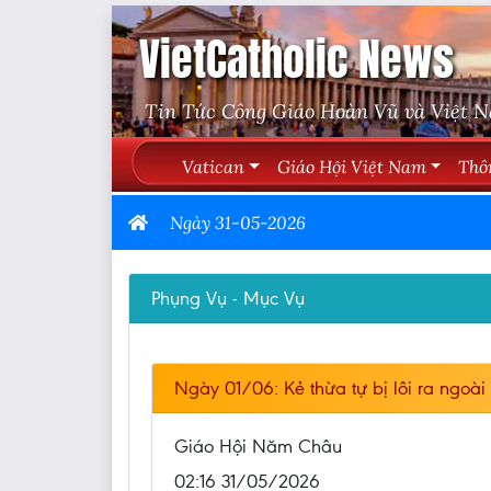
VietCatholic News
Tin Tức Công Giáo Hoàn Vũ và Việt 
Vatican
Giáo Hội Việt Nam
Thô
Ngày 31-05-2026
Phụng Vụ - Mục Vụ
Ngày 01/06: Kẻ thừa tự bị lôi ra ngo
Giáo Hội Năm Châu
02:16 31/05/2026