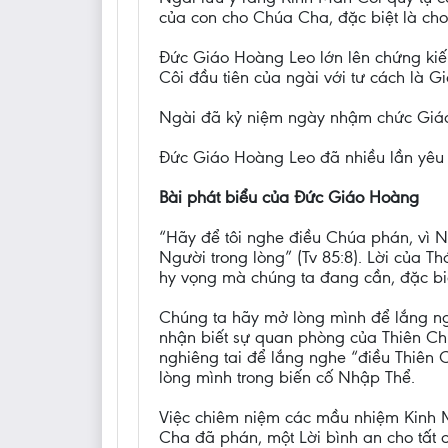
của con cho Chúa Cha, đặc biệt là cho 
Đức Giáo Hoàng Leo lớn lên chứng ki
Côi đầu tiên của ngài với tư cách là 
Ngài đã kỷ niệm ngày nhậm chức Giáo 
Đức Giáo Hoàng Leo đã nhiều lần yêu 
Bài phát biểu của Đức Giáo Hoàng
“Hãy để tôi nghe điều Chúa phán, vì 
Người trong lòng” (Tv 85:8). Lời của Th
hy vọng mà chúng ta đang cần, đặc biệ
Chúng ta hãy mở lòng mình để lắng ngh
nhận biết sự quan phòng của Thiên C
nghiêng tai để lắng nghe “điều Thiên
lòng mình trong biến cố Nhập Thể.
Việc chiêm niệm các mầu nhiệm Kinh 
Cha đã phán, một Lời bình an cho tất 