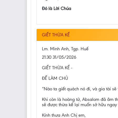
Đó là Lời Chúa
GIẾT THỪA KẾ
Lm. Minh Anh, Tgp. Huế
21:30 31/05/2026
GIẾT THỪA KẾ -
ĐỂ LÀM CHỦ
“Nào ta giết quách nó đi, và gia tài sẽ 
Khi còn là hoàng tử, Absalom đã âm thầ
sẽ được thừa kế lại muốn sở hữu ngay
Kính thưa Anh Chị em,