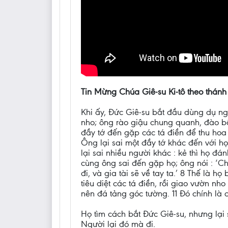
Tin Mừng Chúa Giê-su Ki-tô theo thánh
Khi ấy, Đức Giê-su bắt đầu dùng dụ ng
nho; ông rào giậu chung quanh, đào bồ
đầy tớ đến gặp các tá điền để thu hoa
Ông lại sai một đầy tớ khác đến với h
lại sai nhiều người khác : kẻ thì họ đá
cùng ông sai đến gặp họ; ông nói : ‘Ch
đi, và gia tài sẽ về tay ta.’ 8 Thế là 
tiêu diệt các tá điền, rồi giao vườn n
nên đá tảng góc tường. 11 Đó chính là c
Họ tìm cách bắt Đức Giê-su, nhưng lại
Người lại đó mà đi.