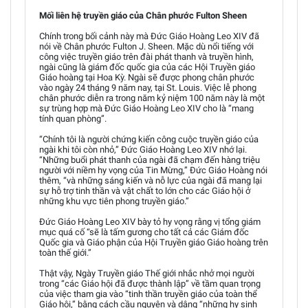
Mối liên hệ truyền giáo của Chân phước Fulton Sheen
Chính trong bối cảnh này mà Đức Giáo Hoàng Leo XIV đã
nói về Chân phước Fulton J. Sheen. Mặc dù nổi tiếng với
công việc truyền giáo trên đài phát thanh và truyền hình,
ngài cũng là giám đốc quốc gia của các Hội Truyền giáo
Giáo hoàng tại Hoa Kỳ. Ngài sẽ được phong chân phước
vào ngày 24 tháng 9 năm nay, tại St. Louis. Việc lễ phong
chân phước diễn ra trong năm kỷ niệm 100 năm này là một
sự trùng hợp mà Đức Giáo Hoàng Leo XIV cho là “mang
tính quan phòng”.
“Chính tôi là người chứng kiến công cuộc truyền giáo của
ngài khi tôi còn nhỏ,” Đức Giáo Hoàng Leo XIV nhớ lại.
“Những buổi phát thanh của ngài đã chạm đến hàng triệu
người với niềm hy vọng của Tin Mừng,” Đức Giáo Hoàng nói
thêm, “và những sáng kiến và nỗ lực của ngài đã mang lại
sự hỗ trợ tinh thần và vật chất to lớn cho các Giáo hội ở
những khu vực tiên phong truyền giáo.”
Đức Giáo Hoàng Leo XIV bày tỏ hy vọng rằng vị tổng giám
mục quá cố “sẽ là tấm gương cho tất cả các Giám đốc
Quốc gia và Giáo phận của Hội Truyền giáo Giáo hoàng trên
toàn thế giới.”
Thật vậy, Ngày Truyền giáo Thế giới nhắc nhở mọi người
trong “các Giáo hội đã được thành lập” về tầm quan trọng
của việc tham gia vào “tinh thần truyền giáo của toàn thể
Giáo hội,” bằng cách cầu nguyện và dâng “những hy sinh