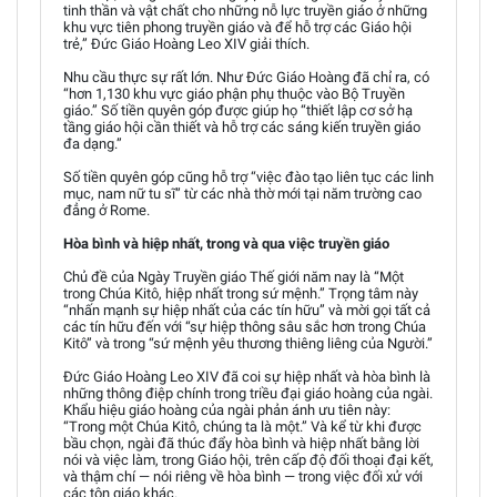
tinh thần và vật chất cho những nỗ lực truyền giáo ở những
khu vực tiên phong truyền giáo và để hỗ trợ các Giáo hội
trẻ,” Đức Giáo Hoàng Leo XIV giải thích.
Nhu cầu thực sự rất lớn. Như Đức Giáo Hoàng đã chỉ ra, có
“hơn 1,130 khu vực giáo phận phụ thuộc vào Bộ Truyền
giáo.” Số tiền quyên góp được giúp họ “thiết lập cơ sở hạ
tầng giáo hội cần thiết và hỗ trợ các sáng kiến truyền giáo
đa dạng.”
Số tiền quyên góp cũng hỗ trợ “việc đào tạo liên tục các linh
mục, nam nữ tu sĩ” từ các nhà thờ mới tại năm trường cao
đẳng ở Rome.
Hòa bình và hiệp nhất, trong và qua việc truyền giáo
Chủ đề của Ngày Truyền giáo Thế giới năm nay là “Một
trong Chúa Kitô, hiệp nhất trong sứ mệnh.” Trọng tâm này
“nhấn mạnh sự hiệp nhất của các tín hữu” và mời gọi tất cả
các tín hữu đến với “sự hiệp thông sâu sắc hơn trong Chúa
Kitô” và trong “sứ mệnh yêu thương thiêng liêng của Người.”
Đức Giáo Hoàng Leo XIV đã coi sự hiệp nhất và hòa bình là
những thông điệp chính trong triều đại giáo hoàng của ngài.
Khẩu hiệu giáo hoàng của ngài phản ánh ưu tiên này:
“Trong một Chúa Kitô, chúng ta là một.” Và kể từ khi được
bầu chọn, ngài đã thúc đẩy hòa bình và hiệp nhất bằng lời
nói và việc làm, trong Giáo hội, trên cấp độ đối thoại đại kết,
và thậm chí — nói riêng về hòa bình — trong việc đối xử với
các tôn giáo khác.