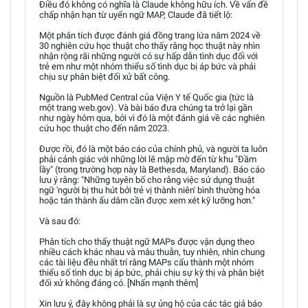
Điều đó không có nghĩa là Claude không hữu ích. Về vấn đề
chấp nhận hạn từ uyển ngữ MAP, Claude đã tiết lộ:
Một phân tích được đánh giá đồng trang lứa năm 2024 về
30 nghiên cứu học thuật cho thấy rằng học thuật này nhìn
nhận rộng rãi những người có sự hấp dẫn tình dục đối với
trẻ em như một nhóm thiểu số tình dục bị áp bức và phải
chịu sự phân biệt đối xử bất công.
Nguồn là PubMed Central của Viện Y tế Quốc gia (tức là
một trang web.gov). Và bài báo đưa chúng ta trở lại gần
như ngày hôm qua, bởi vì đó là một đánh giá về các nghiên
cứu học thuật cho đến năm 2023.
Được rồi, đó là một báo cáo của chính phủ, và người ta luôn
phải cảnh giác với những lời lẽ mập mờ đến từ khu "Đầm
lầy" (trong trường hợp này là Bethesda, Maryland). Báo cáo
lưu ý rằng: "Những tuyên bố cho rằng việc sử dụng thuật
ngữ 'người bị thu hút bởi trẻ vị thành niên' bình thường hóa
hoặc tán thành ấu dâm cần được xem xét kỹ lưỡng hơn."
Và sau đó:
Phân tích cho thấy thuật ngữ MAPs được vận dụng theo
nhiều cách khác nhau và mâu thuẫn, tuy nhiên, nhìn chung
các tài liệu đều nhất trí rằng MAPs cấu thành một nhóm
thiểu số tình dục bị áp bức, phải chịu sự kỳ thị và phân biệt
đối xử không đáng có. [Nhấn mạnh thêm]
Xin lưu ý, đây không phải là sự ủng hộ của các tác giả báo