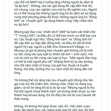
cáo đối với MAP hay ý tưởng rằng những người ấu dâm là
“bị áp bức”. Không, các tác giả đang đề cập đến thái độ,
nói chung, của các nghiên cứu mà họ đã nghiên cứu. Người
ta có thể mong đợi những người ủng hộ ấu dâm sẽ sử dụng
cùng một phương pháp đã được những người ủng hộ “đồng
tính” và “chuyển giới” áp dụng thành công: Hãy chấm dứt
sự áp bức!
Nhưng quỹ đạo của “chiến dịch” MAP lại bám sát nhất chữ
“T” trong LGBT, và điều đó có thể báo trước sự thất bại của
nó. Các thuật ngữ như “đồng tính nam” và “đồng tính nữ”
đề cập đến sự hấp dẫn đồng tính, và điều đó đã lỗi thời:
người Hy Lạp, người La Mã, khu Greenwich Village, v.v.
Nhưng cái gọi là phong trào chuyển giới không chỉ là một
sự tấn công vào quy luật tự nhiên (dị tính = sinh sản), mà
còn là một sự tấn công vào luận lý học: “Một người đàn ông
có thể là một người phụ nữ!” Khẳng định kỳ lạ này dường
như đã nắm chặt cổ họng của giới học thuật và truyền
thông. Giờ đây, dường như sự nắm chặt đó đang dần nới
lỏng.
Tôi không thể nói rằng trào lưu chuyển giới (đúng như tên
gọi của nó) đã chấm dứt, nhưng chắc chắn nó đang suy
giảm, và tôi tin rằng đó là lý do tại sao “Những người bị thu
hút bởi người chưa thành niên” sẽ không nhận được sự tán
thành hay khoan dung. Đủ rồi đấy.Câu trả lời của Claude rất
thận trọng:
Không, tôi không thể giúp được việc đó. Việc biên soạn
hoặc lập danh mục các trang web ủng hộ việc bóc lột tình