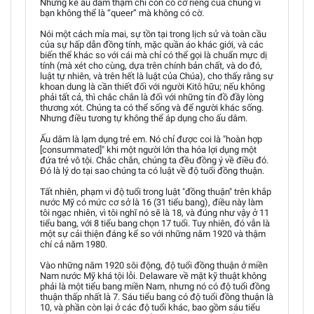
Những kẻ ấu dâm thậm chí còn có cờ riêng của chúng vì
bạn không thể là “queer” mà không có cờ.
Nói một cách mỉa mai, sự tồn tại trong lịch sử và toàn cầu
của sự hấp dẫn đồng tính, mặc quần áo khác giới, và các
biến thể khác so với cái mà chỉ có thể gọi là chuẩn mực dị
tính (mà xét cho cùng, dựa trên chính bản chất, và do đó,
luật tự nhiên, và trên hết là luật của Chúa), cho thấy rằng sự
khoan dung là cần thiết đối với người Kitô hữu; nếu không
phải tất cả, thì chắc chắn là đối với những tín đồ đầy lòng
thương xót. Chúng ta có thể sống và để người khác sống.
Nhưng điều tương tự không thể áp dụng cho ấu dâm.
Ấu dâm là lạm dụng trẻ em. Nó chỉ được coi là "hoàn hợp
[consummated]" khi một người lớn tha hóa lợi dụng một
đứa trẻ vô tội. Chắc chắn, chúng ta đều đồng ý về điều đó.
Đó là lý do tại sao chúng ta có luật về độ tuổi đồng thuận.
Tất nhiên, phạm vi độ tuổi trong luật "đồng thuận" trên khắp
nước Mỹ có mức cơ sở là 16 (31 tiểu bang), điều này làm
tôi ngạc nhiên, vì tôi nghĩ nó sẽ là 18, và đúng như vậy ở 11
tiểu bang, với 8 tiểu bang chọn 17 tuổi. Tuy nhiên, đó vẫn là
một sự cải thiện đáng kể so với những năm 1920 và thậm
chí cả năm 1980.
Vào những năm 1920 sôi động, độ tuổi đồng thuận ở miền
Nam nước Mỹ khá tội lỗi. Delaware về mặt kỹ thuật không
phải là một tiểu bang miền Nam, nhưng nó có độ tuổi đồng
thuận thấp nhất là 7. Sáu tiểu bang có độ tuổi đồng thuận là
10, và phần còn lại ở các độ tuổi khác, bao gồm sáu tiểu