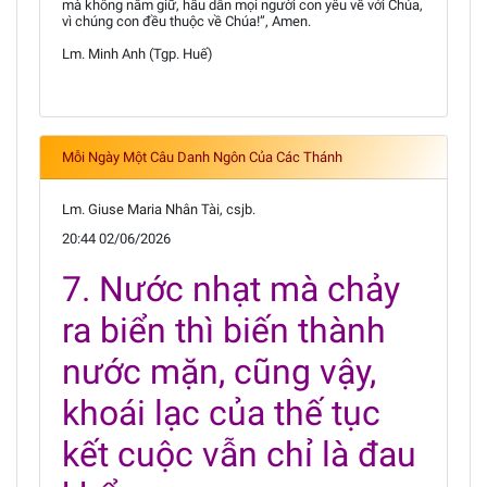
mà không nắm giữ, hầu dẫn mọi người con yêu về với Chúa,
vì chúng con đều thuộc về Chúa!”, Amen.
Lm. Minh Anh (Tgp. Huế)
Mỗi Ngày Một Câu Danh Ngôn Của Các Thánh
Lm. Giuse Maria Nhân Tài, csjb.
20:44 02/06/2026
7. Nước nhạt mà chảy
ra biển thì biến thành
nước mặn, cũng vậy,
khoái lạc của thế tục
kết cuộc vẫn chỉ là đau