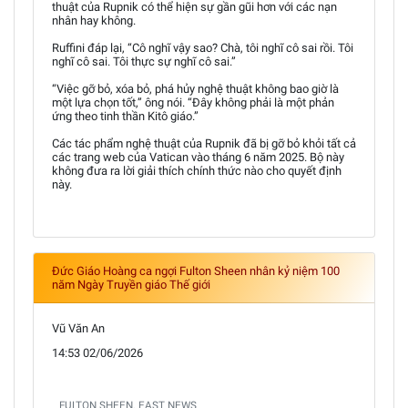
thuật của Rupnik có thể hiện sự gần gũi hơn với các nạn
nhân hay không.
Ruffini đáp lại, “Cô nghĩ vậy sao? Chà, tôi nghĩ cô sai rồi. Tôi
nghĩ cô sai. Tôi thực sự nghĩ cô sai.”
“Việc gỡ bỏ, xóa bỏ, phá hủy nghệ thuật không bao giờ là
một lựa chọn tốt,” ông nói. “Đây không phải là một phản
ứng theo tinh thần Kitô giáo.”
Các tác phẩm nghệ thuật của Rupnik đã bị gỡ bỏ khỏi tất cả
các trang web của Vatican vào tháng 6 năm 2025. Bộ này
không đưa ra lời giải thích chính thức nào cho quyết định
này.
Đức Giáo Hoàng ca ngợi Fulton Sheen nhân kỷ niệm 100
năm Ngày Truyền giáo Thế giới
Vũ Văn An
14:53 02/06/2026
FULTON SHEEN. EAST NEWS