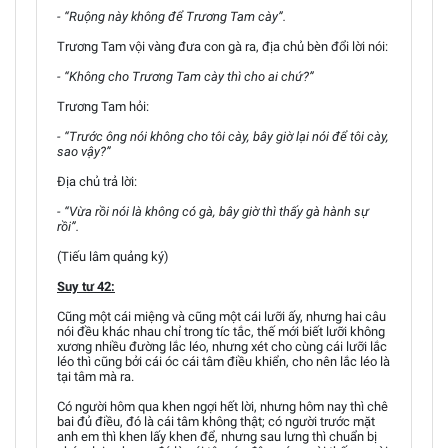
- “Ruộng này không để Trương Tam cày”.
Trương Tam vội vàng đưa con gà ra, địa chủ bèn đổi lời nói:
- “Không cho Trương Tam cày thì cho ai chứ?”
Trương Tam hỏi:
- “Trước ông nói không cho tôi cày, bây giờ lại nói để tôi cày,
sao vậy?”
Địa chủ trả lời:
- “Vừa rồi nói là không có gà, bây giờ thì thấy gà hành sự
rồi”.
(Tiếu lâm quảng ký)
Suy tư 42:
Cũng một cái miệng và cũng một cái lưỡi ấy, nhưng hai câu
nói đều khác nhau chỉ trong tíc tắc, thế mới biết lưỡi không
xương nhiều đường lắc léo, nhưng xét cho cùng cái lưỡi lắc
léo thì cũng bởi cái óc cái tâm điều khiển, cho nên lắc léo là
tại tâm mà ra.
Có người hôm qua khen ngợi hết lời, nhưng hôm nay thì chê
bai đủ điều, đó là cái tâm không thật; có người trước mặt
anh em thì khen lấy khen để, nhưng sau lưng thì chuẩn bị