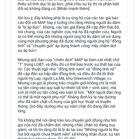
thiểu số tình dục bị áp bức, phải chịu sự kỳ thị và phân biệt
đối xử không đáng có. [Nhấn mạnh thêm]
Xin lưu ý, đây không phải là sự ủng hộ của các tác giả báo
cáo đối với MAP hay ý tưởng cho rằng những người ấu dâm
là “bị áp bức”. Không, các tác giả đang đề cập đến thái độ,
nói chung, của các nghiên cứu mà họ đã nghiên cứu. Người
ta có thể mong đợi những người ủng hộ ấu dâm sẽ sử dụng
cùng một phương pháp đã được những người ủng hộ “đồng
tính” và “chuyển giới” áp dụng thành công: Hãy chấm dứt
sự áp bức!
Nhưng quỹ đạo của “chiến dịch” MAP lại bám sát nhất chữ
“T” trong LGBT, và điều đó có thể báo trước sự thất bại của
nó. Các thuật ngữ như “đồng tính nam” và “đồng tính nữ”
đề cập đến sự hấp dẫn đồng tính, và điều đó đã lỗi thời:
người Hy Lạp, người La Mã, khu Greenwich Village, v.v.
Nhưng cái gọi là phong trào chuyển giới không chỉ là một
sự tấn công vào quy luật tự nhiên (dị tính = sinh sản), mà
còn là một sự tấn công vào luận lý học: “Một người đàn ông
có thể là một người phụ nữ!” Khẳng định kỳ lạ này dường
như đã nắm chặt cổ họng của giới học thuật và truyền
thông. Giờ đây, dường như sự nắm chặt đó đang dần nới
lỏng.
Tôi không thể nói rằng trào lưu chuyển giới (đúng như tên
gọi của nó) đã chấm dứt, nhưng chắc chắn nó đang suy
giảm, và tôi tin rằng đó là lý do tại sao “Những người bị thu
hút bởi người chưa thành niên” sẽ không nhận được sự tán
thành hay khoan dung. Đủ rồi đấy.