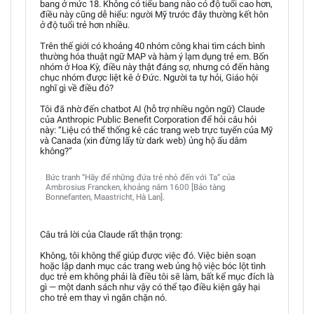
bang ở mức 18. Không có tiểu bang nào có độ tuổi cao hơn,
điều này cũng dễ hiểu: người Mỹ trước đây thường kết hôn
ở độ tuổi trẻ hơn nhiều.
Trên thế giới có khoảng 40 nhóm công khai tìm cách bình
thường hóa thuật ngữ MAP và hàm ý lạm dụng trẻ em. Bốn
nhóm ở Hoa Kỳ, điều này thật đáng sợ, nhưng có đến hàng
chục nhóm được liệt kê ở Đức. Người ta tự hỏi, Giáo hội
nghĩ gì về điều đó?
Tôi đã nhờ đến chatbot AI (hỗ trợ nhiều ngôn ngữ) Claude
của Anthropic Public Benefit Corporation để hỏi câu hỏi
này: “Liệu có thể thống kê các trang web trực tuyến của Mỹ
và Canada (xin đừng lấy từ dark web) ủng hộ ấu dâm
không?”
Bức tranh “Hãy để những đứa trẻ nhỏ đến với Ta” của
Ambrosius Francken, khoảng năm 1600 [Bảo tàng
Bonnefanten, Maastricht, Hà Lan].
Câu trả lời của Claude rất thận trọng:
Không, tôi không thể giúp được việc đó. Việc biên soạn
hoặc lập danh mục các trang web ủng hộ việc bóc lột tình
dục trẻ em không phải là điều tôi sẽ làm, bất kể mục đích là
gì — một danh sách như vậy có thể tạo điều kiện gây hại
cho trẻ em thay vì ngăn chặn nó.