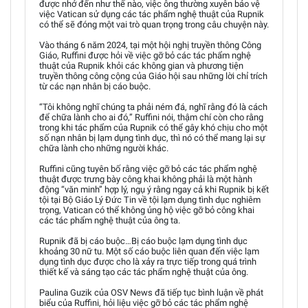
được nhớ đến như thế nào, việc ông thường xuyên bảo vệ
việc Vatican sử dụng các tác phẩm nghệ thuật của Rupnik
có thể sẽ đóng một vai trò quan trọng trong câu chuyện này.
Vào tháng 6 năm 2024, tại một hội nghị truyền thông Công
Giáo, Ruffini được hỏi về việc gỡ bỏ các tác phẩm nghệ
thuật của Rupnik khỏi các không gian và phương tiện
truyền thông công cộng của Giáo hội sau những lời chỉ trích
từ các nạn nhân bị cáo buộc.
“Tôi không nghĩ chúng ta phải ném đá, nghĩ rằng đó là cách
để chữa lành cho ai đó,” Ruffini nói, thậm chí còn cho rằng
trong khi tác phẩm của Rupnik có thể gây khó chịu cho một
số nạn nhân bị lạm dụng tình dục, thì nó có thể mang lại sự
chữa lành cho những người khác.
Ruffini cũng tuyên bố rằng việc gỡ bỏ các tác phẩm nghệ
thuật được trưng bày công khai không phải là một hành
động “văn minh” hợp lý, ngụ ý rằng ngay cả khi Rupnik bị kết
tội tại Bộ Giáo Lý Đức Tin về tội lạm dụng tình dục nghiêm
trọng, Vatican có thể không ủng hộ việc gỡ bỏ công khai
các tác phẩm nghệ thuật của ông ta.
Rupnik đã bị cáo buộc…Bị cáo buộc lạm dụng tình dục
khoảng 30 nữ tu. Một số cáo buộc liên quan đến việc lạm
dụng tình dục được cho là xảy ra trực tiếp trong quá trình
thiết kế và sáng tạo các tác phẩm nghệ thuật của ông.
Paulina Guzik của OSV News đã tiếp tục bình luận về phát
biểu của Ruffini, hỏi liệu việc gỡ bỏ các tác phẩm nghệ