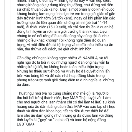
nhiên, những điều này – những tội lỗi này – vẫn tiếp diễn,
nhưng không có sự dung túng thụ động, chứ đừng nói đến
sự chấp thuận của xã hội. Đây là một phần lý do khiến cuộc
khủng hoảng lạm dụng tình dục trẻ em trong giới giáo sĩ gần
đây trở nên kinh tởm (và tốn kém), ngay cả khi phần lớn các
trường hợp đó liên quan đến chứng ái nhi (bé trai 11-14
tuổi), ái thiếu niên (15-19 tuổi), và chỉ đơn thuần là quan hệ
đồng tính luyến ái với nam giới trưởng thành khác. Liệu
chúng ta có nói rằng điều cuối cùng này cũng tội lỗi như
những điều khác không? Tôi không nghĩ điều đó quan
trọng, vì mỗi điều đều là tội trọng và do đó, nếu thiếu sự ăn
năn, tha thứ và cải cách, sẽ giết chết linh hồn.
Gần đây, chúng ta không nghe nhiều về NAMBLA, và tôi
nghi ngờ đó là bởi vì, dù những người đàn ông này vẫn là
những kẻ tội lỗi, họ không hoàn toàn thiếu thận trọng.
Nhưng họ thiếu sự tiến bộ, và vì vậy họ đã quyết định lẩn
trốn vào bóng tối và để các nhà hoạt động khác trong
phong trào vượt ranh giới đang diễn ra định nghĩa lại chứng
ấu dâm.
Thuật ngữ mới (và nó cũng chẳng mới mẻ gì) là Người bị
thu hút bởi trẻ vị thành niên, hay MAP. Thật tuyệt vời! Làm
cho mọi người chai sạn (thậm chí có thể làm tê liệt) sự kinh
hoàng của ấu dâm bằng cách đưa MAP vào các tạp chí học
thuật và diễn đàn khoa học, tất cả đều được thiết kế để
làm cho ấu dâm giống như những gì đã được làm với đồng
tính luyến ái (“gay” và “lesbian”) và toàn bộ cộng đồng
LGBTQIA+.