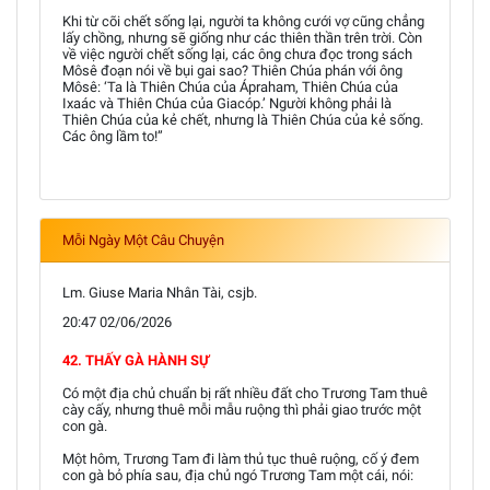
Khi từ cõi chết sống lại, người ta không cưới vợ cũng chẳng
lấy chồng, nhưng sẽ giống như các thiên thần trên trời. Còn
về việc người chết sống lại, các ông chưa đọc trong sách
Môsê đoạn nói về bụi gai sao? Thiên Chúa phán với ông
Môsê: ‘Ta là Thiên Chúa của Ápraham, Thiên Chúa của
Ixaác và Thiên Chúa của Giacóp.’ Người không phải là
Thiên Chúa của kẻ chết, nhưng là Thiên Chúa của kẻ sống.
Các ông lầm to!”
Mỗi Ngày Một Câu Chuyện
Lm. Giuse Maria Nhân Tài, csjb.
20:47 02/06/2026
42. THẤY GÀ HÀNH SỰ
Có một địa chủ chuẩn bị rất nhiều đất cho Trương Tam thuê
cày cấy, nhưng thuê mỗi mẫu ruộng thì phải giao trước một
con gà.
Một hôm, Trương Tam đi làm thủ tục thuê ruộng, cố ý đem
con gà bỏ phía sau, địa chủ ngó Trương Tam một cái, nói: