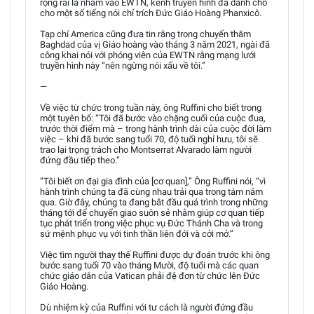
rộng rãi là nhắm vào EWTN, kênh truyền hình đã dành chỗ
cho một số tiếng nói chỉ trích Đức Giáo Hoàng Phanxicô.
Tạp chí America cũng đưa tin rằng trong chuyến thăm
Baghdad của vị Giáo hoàng vào tháng 3 năm 2021, ngài đã
công khai nói với phóng viên của EWTN rằng mạng lưới
truyền hình này “nên ngừng nói xấu về tôi.”
—
Về việc từ chức trong tuần này, ông Ruffini cho biết trong
một tuyên bố: “Tôi đã bước vào chặng cuối của cuộc đua,
trước thời điểm mà – trong hành trình dài của cuộc đời làm
việc – khi đã bước sang tuổi 70, độ tuổi nghỉ hưu, tôi sẽ
trao lại trọng trách cho Montserrat Alvarado làm người
đứng đầu tiếp theo.”
“Tôi biết ơn đại gia đình của [cơ quan],” Ông Ruffini nói, “vì
hành trình chúng ta đã cùng nhau trải qua trong tám năm
qua. Giờ đây, chúng ta đang bắt đầu quá trình trong những
tháng tới để chuyển giao suôn sẻ nhằm giúp cơ quan tiếp
tục phát triển trong việc phục vụ Đức Thánh Cha và trong
sứ mệnh phục vụ với tinh thần liên đới và cởi mở.”
Việc tìm người thay thế Ruffini được dự đoán trước khi ông
bước sang tuổi 70 vào tháng Mười, độ tuổi mà các quan
chức giáo dân của Vatican phải đệ đơn từ chức lên Đức
Giáo Hoàng.
Dù nhiệm kỳ của Ruffini với tư cách là người đứng đầu