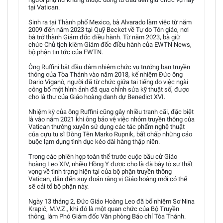
tại Vatican.
Sinh ra tại Thành phố Mexico, bà Alvarado làm việc từ năm
2009 đến năm 2023 tại Quỹ Becket về Tự do Tôn giáo, nơi
bà trở thành Giám đốc điều hành. Từ năm 2023, bà giữ
chức Chủ tịch kiêm Giám đốc điều hành của EWTN News,
bộ phận tin tức của EWTN.
Ông Ruffini bắt đầu đảm nhiệm chức vụ trưởng ban truyền
thông của Tòa Thánh vào năm 2018, kế nhiệm Đức ông
Dario Viganò, người đã từ chức giữa tai tiếng do việc ngài
công bố một hình ảnh đã qua chỉnh sửa kỹ thuật số, được
cho là thư của Giáo hoàng danh dự Benedict XVI.
Nhiệm kỳ của ông Ruffini cũng gây nhiều tranh cãi, đặc biệt
là vào năm 2021 khi ông bảo vệ việc nhóm truyền thông của
Vatican thường xuyên sử dụng các tác phẩm nghệ thuật
của cựu tu sĩ Dòng Tên Marko Rupnik, bất chấp những cáo
buộc lạm dụng tình dục kéo dài hàng thập niên.
Trong các phiên họp toàn thể trước cuộc bầu cử Giáo
hoàng Leo XIV, nhiều Hồng Y được cho là đã bày tỏ sự thất
vọng về tình trạng hiện tại của bộ phận truyền thông
Vatican, dẫn đến suy đoán rằng vị Giáo hoàng mới có thể
sẽ cải tổ bộ phận này.
Ngày 13 tháng 2, Đức Giáo Hoàng Leo đã bổ nhiệm Sơ Nina
Krapić, M.V.Z., khi đó là một quan chức của Bộ Truyền
thông, làm Phó Giám đốc Văn phòng Báo chí Tòa Thánh.