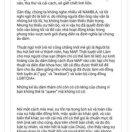
năn, tha thứ và cải cách, sẽ giết chết linh hồn.
Gần đây, chúng ta không nghe nhiều về NAMBLA, và tôi
nghi ngờ đó là bởi vì, dù những người đàn ông này vẫn là
những kẻ tội lỗi, họ không hoàn toàn thiếu thận trọng.
Nhưng họ thiếu sự tiến bộ, và vì vậy họ đã quyết định lẩn
trốn vào bóng tối và để các nhà hoạt động khác trong
phong trào vượt ranh giới đang diễn ra định nghĩa lại chứng
ấu dâm.
Thuật ngữ mới (và nó cũng chẳng mới mẻ gì) là Người bị
thu hút bởi trẻ vị thành niên, hay MAP. Thật tuyệt vời! Làm
cho mọi người chai sạn (thậm chí có thể làm tê liệt) sự kinh
hoàng của ấu dâm bằng cách đưa MAP vào các tạp chí học
thuật và diễn đàn khoa học, tất cả đều được thiết kế để
làm cho ấu dâm giống như những gì đã được làm với đồng
tính luyến ái (“gay” và “lesbian”) và toàn bộ cộng đồng
LGBTQIA+.
Những kẻ ấu dâm thậm chí còn có cờ riêng của chúng vì
bạn không thể là “queer” mà không có cờ.
Nói một cách mỉa mai, sự tồn tại trong lịch sử và toàn cầu
của sự hấp dẫn đồng tính, mặc quần áo khác giới, và các
biến thể khác so với cái mà chỉ có thể gọi là chuẩn mực dị
tính (mà xét cho cùng, dựa trên chính bản chất, và do đó,
luật tự nhiên, và trên hết là luật của Chúa), cho thấy rằng sự
khoan dung là cần thiết đối với người Kitô hữu; nếu không