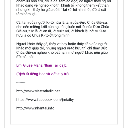
chém lụi anh em, đó là cái tâm ác độc; có người thấy người
khác dáng vẻ nghèo khó thì khinh bỉ, không thèm kết thân,
nhưng khi thấy họ giàu có thì lại xởi lởi nịnh hót, đó là cái
tâm hám lợi...
Cái tâm của người Ki-tô hữu là tâm của Đức Chúa Giê-su,
cho nên miệng lưỡi của họ cũng luôn nói lời của Đức Chúa
Giê-su, tức là lời an ủi, lời vui tươi, lời khích lệ, bởi vì Ki-tô
hữu là có Chúa Ki-tô ở trong mình.
Người khác thấy gà, thấy vịt hay hoặc thấy tiền của người
khác mới giúp đỡ, nhưng người Ki-tô hữu thì chỉ thấy Đức
Chúa Giê-su nghèo khó bất hạnh nơi người khác nên giúp
đỡ mà thôi.
Lm. Giuse Maria Nhân Tài, csjb.
(Dịch từ tiếng Hoa và viết suy tư)
--------
http://www.vietcatholic.net
https://www.facebook.com/jmtaiby
http://www.nhantai.info