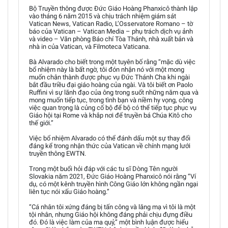
Bộ Truyền thông được Đức Giáo Hoàng Phanxicô thành lập
vào tháng 6 năm 2015 và chịu trách nhiệm giám sát
Vatican News, Vatican Radio, L’Osservatore Romano – tờ
báo của Vatican – Vatican Media – phụ trách dịch vụ ảnh
và video – Văn phòng Báo chí Tòa Thánh, nhà xuất bản và
nhà in của Vatican, và Filmoteca Vaticana.
Bà Alvarado cho biết trong một tuyên bố rằng “mặc dù việc
bổ nhiệm này là bất ngờ, tôi đón nhận nó với một mong
muốn chân thành được phục vụ Đức Thánh Cha khi ngài
bắt đầu triều đại giáo hoàng của ngài. Và tôi biết ơn Paolo
Ruffini vì sự lãnh đạo của ông trong suốt những năm qua và
mong muốn tiếp tục, trong tình bạn và niềm hy vọng, công
việc quan trọng là củng cố bộ để bộ có thể tiếp tục phục vụ
Giáo hội tại Rome và khắp nơi để truyền bá Chúa Kitô cho
thế giới.”
Việc bổ nhiệm Alvarado có thể đánh dấu một sự thay đổi
đáng kể trong nhận thức của Vatican về chính mạng lưới
truyền thông EWTN.
Trong một buổi hỏi đáp với các tu sĩ Dòng Tên người
Slovakia năm 2021, Đức Giáo Hoàng Phanxicô nói rằng “Ví
dụ, có một kênh truyền hình Công Giáo lớn không ngần ngại
liên tục nói xấu Giáo hoàng.”
“Cá nhân tôi xứng đáng bị tấn công và lăng mạ vì tôi là một
tội nhân, nhưng Giáo hội không đáng phải chịu đựng điều
đó. Đó là việc làm của ma quỷ,” một bình luận được hiểu