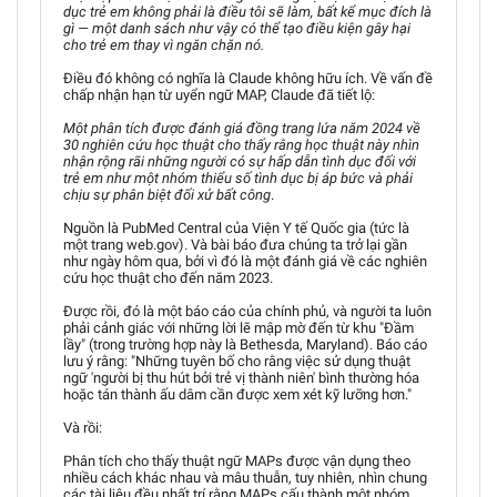
dục trẻ em không phải là điều tôi sẽ làm, bất kể mục đích là
gì — một danh sách như vậy có thể tạo điều kiện gây hại
cho trẻ em thay vì ngăn chặn nó.
Điều đó không có nghĩa là Claude không hữu ích. Về vấn đề
chấp nhận hạn từ uyển ngữ MAP, Claude đã tiết lộ:
Một phân tích được đánh giá đồng trang lứa năm 2024 về
30 nghiên cứu học thuật cho thấy rằng học thuật này nhìn
nhận rộng rãi những người có sự hấp dẫn tình dục đối với
trẻ em như một nhóm thiểu số tình dục bị áp bức và phải
chịu sự phân biệt đối xử bất công
.
Nguồn là PubMed Central của Viện Y tế Quốc gia (tức là
một trang web.gov). Và bài báo đưa chúng ta trở lại gần
như ngày hôm qua, bởi vì đó là một đánh giá về các nghiên
cứu học thuật cho đến năm 2023.
Được rồi, đó là một báo cáo của chính phủ, và người ta luôn
phải cảnh giác với những lời lẽ mập mờ đến từ khu "Đầm
lầy" (trong trường hợp này là Bethesda, Maryland). Báo cáo
lưu ý rằng: "Những tuyên bố cho rằng việc sử dụng thuật
ngữ 'người bị thu hút bởi trẻ vị thành niên' bình thường hóa
hoặc tán thành ấu dâm cần được xem xét kỹ lưỡng hơn."
Và rồi:
Phân tích cho thấy thuật ngữ MAPs được vận dụng theo
nhiều cách khác nhau và mâu thuẫn, tuy nhiên, nhìn chung
các tài liệu đều nhất trí rằng MAPs cấu thành một nhóm