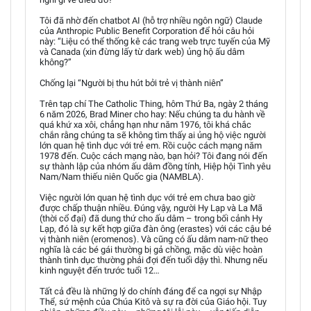
Tôi đã nhờ đến chatbot AI (hỗ trợ nhiều ngôn ngữ) Claude
của Anthropic Public Benefit Corporation để hỏi câu hỏi
này: “Liệu có thể thống kê các trang web trực tuyến của Mỹ
và Canada (xin đừng lấy từ dark web) ủng hộ ấu dâm
không?”
Chống lại “Người bị thu hút bởi trẻ vị thành niên”
Trên tạp chí The Catholic Thing, hôm Thứ Ba, ngày 2 tháng
6 năm 2026, Brad Miner cho hay: Nếu chúng ta du hành về
quá khứ xa xôi, chẳng hạn như năm 1976, tôi khá chắc
chắn rằng chúng ta sẽ không tìm thấy ai ủng hộ việc người
lớn quan hệ tình dục với trẻ em. Rồi cuộc cách mạng năm
1978 đến. Cuộc cách mạng nào, bạn hỏi? Tôi đang nói đến
sự thành lập của nhóm ấu dâm đồng tính, Hiệp hội Tình yêu
Nam/Nam thiếu niên Quốc gia (NAMBLA).
Việc người lớn quan hệ tình dục với trẻ em chưa bao giờ
được chấp thuận nhiều. Đúng vậy, người Hy Lạp và La Mã
(thời cổ đại) đã dung thứ cho ấu dâm – trong bối cảnh Hy
Lạp, đó là sự kết hợp giữa đàn ông (erastes) với các cậu bé
vị thành niên (eromenos). Và cũng có ấu dâm nam-nữ theo
nghĩa là các bé gái thường bị gả chồng, mặc dù việc hoàn
thành tình dục thường phải đợi đến tuổi dậy thì. Nhưng nếu
kinh nguyệt đến trước tuổi 12…
Tất cả đều là những lý do chính đáng để ca ngợi sự Nhập
Thể, sứ mệnh của Chúa Kitô và sự ra đời của Giáo hội. Tuy