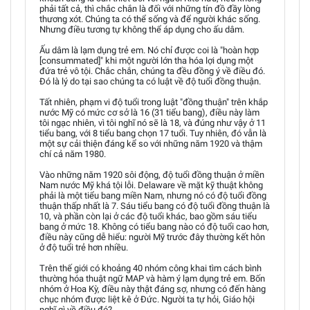
phải tất cả, thì chắc chắn là đối với những tín đồ đầy lòng
thương xót. Chúng ta có thể sống và để người khác sống.
Nhưng điều tương tự không thể áp dụng cho ấu dâm.
Ấu dâm là lạm dụng trẻ em. Nó chỉ được coi là "hoàn hợp
[consummated]" khi một người lớn tha hóa lợi dụng một
đứa trẻ vô tội. Chắc chắn, chúng ta đều đồng ý về điều đó.
Đó là lý do tại sao chúng ta có luật về độ tuổi đồng thuận.
Tất nhiên, phạm vi độ tuổi trong luật "đồng thuận" trên khắp
nước Mỹ có mức cơ sở là 16 (31 tiểu bang), điều này làm
tôi ngạc nhiên, vì tôi nghĩ nó sẽ là 18, và đúng như vậy ở 11
tiểu bang, với 8 tiểu bang chọn 17 tuổi. Tuy nhiên, đó vẫn là
một sự cải thiện đáng kể so với những năm 1920 và thậm
chí cả năm 1980.
Vào những năm 1920 sôi động, độ tuổi đồng thuận ở miền
Nam nước Mỹ khá tội lỗi. Delaware về mặt kỹ thuật không
phải là một tiểu bang miền Nam, nhưng nó có độ tuổi đồng
thuận thấp nhất là 7. Sáu tiểu bang có độ tuổi đồng thuận là
10, và phần còn lại ở các độ tuổi khác, bao gồm sáu tiểu
bang ở mức 18. Không có tiểu bang nào có độ tuổi cao hơn,
điều này cũng dễ hiểu: người Mỹ trước đây thường kết hôn
ở độ tuổi trẻ hơn nhiều.
Trên thế giới có khoảng 40 nhóm công khai tìm cách bình
thường hóa thuật ngữ MAP và hàm ý lạm dụng trẻ em. Bốn
nhóm ở Hoa Kỳ, điều này thật đáng sợ, nhưng có đến hàng
chục nhóm được liệt kê ở Đức. Người ta tự hỏi, Giáo hội
nghĩ gì về điều đó?