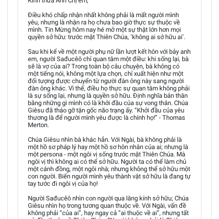
Kính thưa Anh Chị em,
Điều khó chấp nhận nhất không phải là mất người mình
yêu, nhưng là nhận ra họ chưa bao giờ thực sự thuộc về
mình. Tin Mừng hôm nay hé mở một sự thật lớn hơn mọi
quyền sở hữu: trước mặt Thiên Chúa, ‘không ai sở hữu ai’.
Sau khi kể về một người phụ nữ lần lượt kết hôn với bảy anh
em, người Sađucêô chỉ quan tâm một điều: khi sống lại, bà
sẽ là vợ của ai? Trong toàn bộ câu chuyện, bà không có
một tiếng nói, không một lựa chọn, chỉ xuất hiện như một
đối tượng được chuyển từ người đàn ông này sang người
đàn ông khác. Vì thế, điều họ thực sự quan tâm không phải
là sự sống lại, nhưng là quyền sở hữu. Định nghĩa bản thân
bằng những gì mình có là khởi đầu của sự vong thân. Chúa
Giêsu đã tháo gỡ tận gốc não trạng ấy. “Khởi đầu của yêu
thương là để người mình yêu được là chính họ!” - Thomas
Merton.
Chúa Giêsu nhìn bà khác hẳn. Với Ngài, bà không phải là
một hồ sơ pháp lý hay một hồ sơ hôn nhân của ai; nhưng là
một persona - một ngôi vị sống trước mặt Thiên Chúa. Mà
ngôi vị thì không ai có thể sở hữu. Người ta có thể làm chủ
một cánh đồng, một ngôi nhà; nhưng không thể sở hữu một
con người. Biến người mình yêu thành vật sở hữu là đang tự
tay tước đi ngôi vị của họ!
Người Sađucêô nhìn con người qua lăng kính sở hữu; Chúa
Giêsu nhìn họ trong tương quan thuộc về. Với Ngài, vấn đề
không phải “của ai”, hay ngay cả “ai thuộc về ai”, nhưng tất