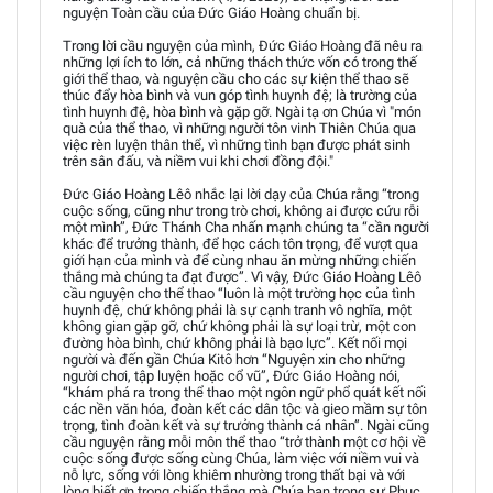
nguyện Toàn cầu của Đức Giáo Hoàng chuẩn bị.
Trong lời cầu nguyện của mình, Đức Giáo Hoàng đã nêu ra
những lợi ích to lớn, cả những thách thức vốn có trong thế
giới thể thao, và nguyện cầu cho các sự kiện thể thao sẽ
thúc đẩy hòa bình và vun góp tình huynh đệ; là trường của
tình huynh đệ, hòa bình và gặp gỡ. Ngài tạ ơn Chúa vì "món
quà của thể thao, vì những người tôn vinh Thiên Chúa qua
việc rèn luyện thân thể, vì những tình bạn được phát sinh
trên sân đấu, và niềm vui khi chơi đồng đội."
Đức Giáo Hoàng Lêô nhắc lại lời dạy của Chúa rằng “trong
cuộc sống, cũng như trong trò chơi, không ai được cứu rỗi
một mình”, Đức Thánh Cha nhấn mạnh chúng ta “cần người
khác để trưởng thành, để học cách tôn trọng, để vượt qua
giới hạn của mình và để cùng nhau ăn mừng những chiến
thắng mà chúng ta đạt được”. Vì vậy, Đức Giáo Hoàng Lêô
cầu nguyện cho thể thao “luôn là một trường học của tình
huynh đệ, chứ không phải là sự cạnh tranh vô nghĩa, một
không gian gặp gỡ, chứ không phải là sự loại trừ, một con
đường hòa bình, chứ không phải là bạo lực”. Kết nối mọi
người và đến gần Chúa Kitô hơn “Nguyện xin cho những
người chơi, tập luyện hoặc cổ vũ”, Đức Giáo Hoàng nói,
“khám phá ra trong thể thao một ngôn ngữ phổ quát kết nối
các nền văn hóa, đoàn kết các dân tộc và gieo mầm sự tôn
trọng, tình đoàn kết và sự trưởng thành cá nhân”. Ngài cũng
cầu nguyện rằng mỗi môn thể thao “trở thành một cơ hội về
cuộc sống được sống cùng Chúa, làm việc với niềm vui và
nỗ lực, sống với lòng khiêm nhường trong thất bại và với
lòng biết ơn trong chiến thắng mà Chúa ban trong sự Phục