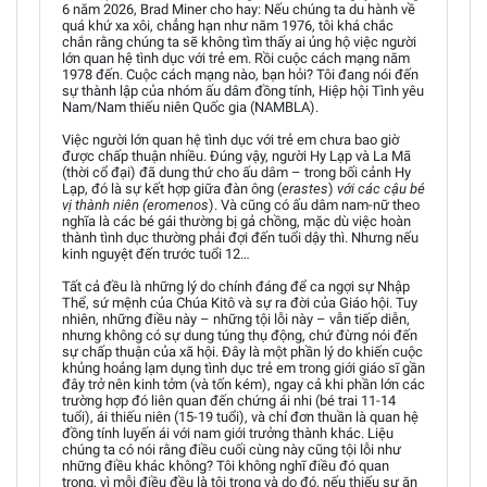
6 năm 2026, Brad Miner cho hay: Nếu chúng ta du hành về
quá khứ xa xôi, chẳng hạn như năm 1976, tôi khá chắc
chắn rằng chúng ta sẽ không tìm thấy ai ủng hộ việc người
lớn quan hệ tình dục với trẻ em. Rồi cuộc cách mạng năm
1978 đến. Cuộc cách mạng nào, bạn hỏi? Tôi đang nói đến
sự thành lập của nhóm ấu dâm đồng tính, Hiệp hội Tình yêu
Nam/Nam thiếu niên Quốc gia (NAMBLA).
Việc người lớn quan hệ tình dục với trẻ em chưa bao giờ
được chấp thuận nhiều. Đúng vậy, người Hy Lạp và La Mã
(thời cổ đại) đã dung thứ cho ấu dâm – trong bối cảnh Hy
Lạp, đó là sự kết hợp giữa đàn ông (
erastes
)
với các cậu bé
vị thành niên (eromenos
). Và cũng có ấu dâm nam-nữ theo
nghĩa là các bé gái thường bị gả chồng, mặc dù việc hoàn
thành tình dục thường phải đợi đến tuổi dậy thì. Nhưng nếu
kinh nguyệt đến trước tuổi 12…
Tất cả đều là những lý do chính đáng để ca ngợi sự Nhập
Thể, sứ mệnh của Chúa Kitô và sự ra đời của Giáo hội. Tuy
nhiên, những điều này – những tội lỗi này – vẫn tiếp diễn,
nhưng không có sự dung túng thụ động, chứ đừng nói đến
sự chấp thuận của xã hội. Đây là một phần lý do khiến cuộc
khủng hoảng lạm dụng tình dục trẻ em trong giới giáo sĩ gần
đây trở nên kinh tởm (và tốn kém), ngay cả khi phần lớn các
trường hợp đó liên quan đến chứng ái nhi (bé trai 11-14
tuổi), ái thiếu niên (15-19 tuổi), và chỉ đơn thuần là quan hệ
đồng tính luyến ái với nam giới trưởng thành khác. Liệu
chúng ta có nói rằng điều cuối cùng này cũng tội lỗi như
những điều khác không? Tôi không nghĩ điều đó quan
trọng, vì mỗi điều đều là tội trọng và do đó, nếu thiếu sự ăn