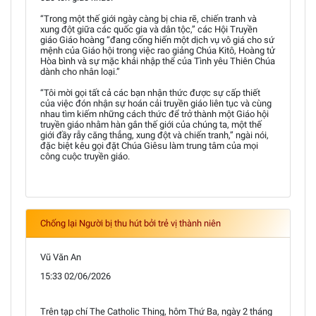
“Trong một thế giới ngày càng bị chia rẽ, chiến tranh và
xung đột giữa các quốc gia và dân tộc,” các Hội Truyền
giáo Giáo hoàng “đang cống hiến một dịch vụ vô giá cho sứ
mệnh của Giáo hội trong việc rao giảng Chúa Kitô, Hoàng tử
Hòa bình và sự mặc khải nhập thể của Tình yêu Thiên Chúa
dành cho nhân loại.”
“Tôi mời gọi tất cả các bạn nhận thức được sự cấp thiết
của việc đón nhận sự hoán cải truyền giáo liên tục và cùng
nhau tìm kiếm những cách thức để trở thành một Giáo hội
truyền giáo nhằm hàn gắn thế giới của chúng ta, một thế
giới đầy rẫy căng thẳng, xung đột và chiến tranh,” ngài nói,
đặc biệt kêu gọi đặt Chúa Giêsu làm trung tâm của mọi
công cuộc truyền giáo.
Chống lại Người bị thu hút bởi trẻ vị thành niên
Vũ Văn An
15:33 02/06/2026
Trên tạp chí The Catholic Thing, hôm Thứ Ba, ngày 2 tháng