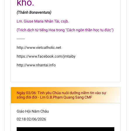
khổ.
(Thánh Bonaventura)
Lm. Giuse Maria Nhân Tài, csjb.
(Trích dịch từ tiếng Hoa trong "Cách ngôn thần học tu đức")
-------
http://www.vietcatholic.net
https://www.facebook.com/jmtaiby
http://www.nhantai.info
Ngày 03/06: Tình yêu Chúa nuôi dưỡng niềm tin vào sự
sống đời đời - Lm G.B.Phạm Quang Sang CMF
Giáo Hội Năm Châu
02:18 02/06/2026