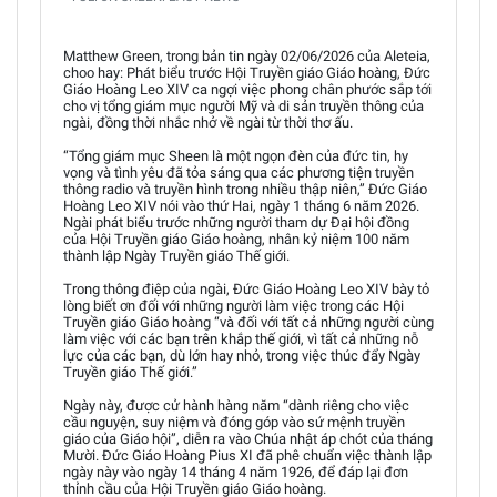
Matthew Green, trong bản tin ngày 02/06/2026 của Aleteia,
choo hay: Phát biểu trước Hội Truyền giáo Giáo hoàng, Đức
Giáo Hoàng Leo XIV ca ngợi việc phong chân phước sắp tới
cho vị tổng giám mục người Mỹ và di sản truyền thông của
ngài, đồng thời nhắc nhở về ngài từ thời thơ ấu.
“Tổng giám mục Sheen là một ngọn đèn của đức tin, hy
vọng và tình yêu đã tỏa sáng qua các phương tiện truyền
thông radio và truyền hình trong nhiều thập niên,” Đức Giáo
Hoàng Leo XIV nói vào thứ Hai, ngày 1 tháng 6 năm 2026.
Ngài phát biểu trước những người tham dự Đại hội đồng
của Hội Truyền giáo Giáo hoàng, nhân kỷ niệm 100 năm
thành lập Ngày Truyền giáo Thế giới.
Trong thông điệp của ngài, Đức Giáo Hoàng Leo XIV bày tỏ
lòng biết ơn đối với những người làm việc trong các Hội
Truyền giáo Giáo hoàng “và đối với tất cả những người cùng
làm việc với các bạn trên khắp thế giới, vì tất cả những nỗ
lực của các bạn, dù lớn hay nhỏ, trong việc thúc đẩy Ngày
Truyền giáo Thế giới.”
Ngày này, được cử hành hàng năm “dành riêng cho việc
cầu nguyện, suy niệm và đóng góp vào sứ mệnh truyền
giáo của Giáo hội”, diễn ra vào Chúa nhật áp chót của tháng
Mười. Đức Giáo Hoàng Pius XI đã phê chuẩn việc thành lập
ngày này vào ngày 14 tháng 4 năm 1926, để đáp lại đơn
thỉnh cầu của Hội Truyền giáo Giáo hoàng.