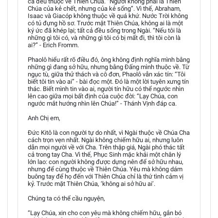
cả đều thuộc về Thiên Chúa. “Người không phải là Thiên
Chúa của kẻ chết, nhưng của kẻ sống”. Vì thế, Abraham,
Isaac và Giacóp không thuộc về quá khứ. Nước Trời không
có tủ đựng hồ sơ. Trước mặt Thiên Chúa, không ai là một
ký ức đã khép lại; tất cả đều sống trong Ngài. “Nếu tôi là
những gì tôi có, và những gì tôi có bị mất đi, thì tôi còn là
ai?” - Erich Fromm.
Phaolô hiểu rất rõ điều đó, ông không định nghĩa mình bằng
những gì đang sở hữu, nhưng bằng Đấng mình thuộc về. Từ
ngục tù, giữa thử thách và cô đơn, Phaolô vẫn xác tín: “Tôi
biết tôi tin vào ai” - bài đọc một. Đó là một lời tuyên xưng tín
thác. Biết mình tin vào ai, người tín hữu có thể ngước nhìn
lên cao giữa mọi bất định của cuộc đời: “Lạy Chúa, con
ngước mắt hướng nhìn lên Chúa!” - Thánh Vịnh đáp ca.
Anh Chị em,
Đức Kitô là con người tự do nhất, vì Ngài thuộc về Chúa Cha
cách trọn vẹn nhất. Ngài không chiếm hữu ai, nhưng luôn
dẫn mọi người về với Cha. Trên thập giá, Ngài phó thác tất
cả trong tay Cha. Vì thế, Phục Sinh mặc khải một chân lý
lớn lao: con người không được dựng nên để sở hữu nhau,
nhưng để cùng thuộc về Thiên Chúa. Yêu mà không dám
buông tay để họ đến với Thiên Chúa chỉ là thứ tình cảm vị
kỷ. Trước mặt Thiên Chúa, ‘không ai sở hữu ai’.
Chúng ta có thể cầu nguyện,
“Lạy Chúa, xin cho con yêu mà không chiếm hữu, gắn bó