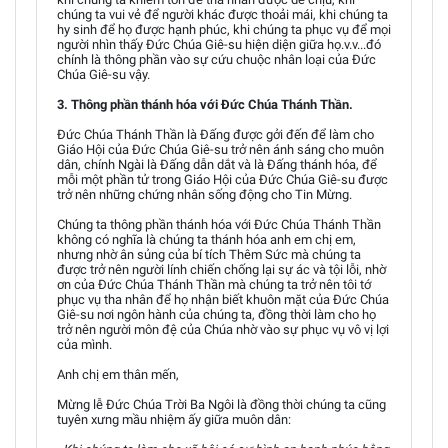
chúng ta vui vẻ để người khác được thoải mái, khi chúng ta
hy sinh để họ được hạnh phúc, khi chúng ta phục vụ để mọi
người nhìn thấy Đức Chúa Giê-su hiện diện giữa họ.v.v...đó
chính là thông phần vào sự cứu chuộc nhân loại của Đức
Chúa Giê-su vậy.
3. Thông phần thánh hóa với Đức Chúa Thánh Thần.
Đức Chúa Thánh Thần là Đấng được gởi đến để làm cho
Giáo Hội của Đức Chúa Giê-su trở nên ánh sáng cho muôn
dân, chính Ngài là Đấng dẫn dắt và là Đấng thánh hóa, để
mỗi một phần tử trong Giáo Hội của Đức Chúa Giê-su được
trở nên những chứng nhân sống động cho Tin Mừng.
Chúng ta thông phần thánh hóa với Đức Chúa Thánh Thần
không có nghĩa là chúng ta thánh hóa anh em chị em,
nhưng nhờ ân sủng của bí tích Thêm Sức mà chúng ta
được trở nên người lính chiến chống lại sự ác và tội lỗi, nhờ
ơn của Đức Chúa Thánh Thần mà chúng ta trở nên tôi tớ
phục vụ tha nhân để họ nhận biết khuôn mặt của Đức Chúa
Giê-su nơi ngôn hành của chúng ta, đồng thời làm cho họ
trở nên người môn đệ của Chúa nhờ vào sự phục vụ vô vị lợi
của mình.
Anh chị em thân mến,
Mừng lễ Đức Chúa Trời Ba Ngôi là đồng thời chúng ta cũng
tuyên xưng mầu nhiệm ấy giữa muôn dân: