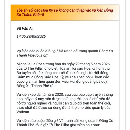
Tòa án Tối cao Hoa Kỳ sẽ không can thiệp vào vụ kiện Đồng
Xu Thánh Phê-rô
Vũ Văn An
14:05 29/05/2026
Vụ kiện cáo buộc điều gì? Và tranh cãi xung quanh Đồng Xu
Thánh Phê-rô là gì?
Michelle La Rosa,trong bản tin ngày 29 tháng 5 năm 2026
của tờ The Pillar, cho biết: Tòa án Tối cao Hoa Kỳ hôm thứ
Ba tuyên bố sẽ không xem xét đơn kiến nghị từ Hội đồng
Giám mục Công Giáo Hoa Kỳ, yêu cầu bác bỏ vụ kiện cáo
buộc gian lận liên quan đến việc Hội đồng quảng bá quỹ
Đồng Xu Thánh Phê-rô.
Vụ kiện kéo dài từ năm 2020, sau các báo cáo truyền thông
cho thấy quỹ này, vốn được nhiều người cho là chủ yếu để
hỗ trợ người nghèo và người cần giúp đỡ trên toàn thế giới,
thực chất đã được sử dụng để tài trợ cho việc quản lý của
Vatican.
Vụ kiện cáo buộc điều gì? Và tranh cãi xung quanh Đồng Xu
Thánh Phê-rô là gì? Tờ The Pillar giải thích như sau: