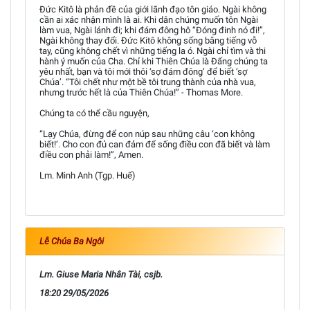
Đức Kitô là phản đề của giới lãnh đạo tôn giáo. Ngài không
cần ai xác nhận mình là ai. Khi dân chúng muốn tôn Ngài
làm vua, Ngài lánh đi; khi đám đông hô “Đóng đinh nó đi!”,
Ngài không thay đổi. Đức Kitô không sống bằng tiếng vỗ
tay, cũng không chết vì những tiếng la ó. Ngài chỉ tìm và thi
hành ý muốn của Cha. Chỉ khi Thiên Chúa là Đấng chúng ta
yêu nhất, bạn và tôi mới thôi ‘sợ đám đông’ để biết ‘sợ
Chúa’. “Tôi chết như một bề tôi trung thành của nhà vua,
nhưng trước hết là của Thiên Chúa!” - Thomas More.
Chúng ta có thể cầu nguyện,
“Lạy Chúa, đừng để con núp sau những câu ‘con không
biết!’. Cho con đủ can đảm để sống điều con đã biết và làm
điều con phải làm!”, Amen.
Lm. Minh Anh (Tgp. Huế)
Lễ Chúa Ba Ngôi
Lm. Giuse Maria Nhân Tài, csjb.
18:20 29/05/2026