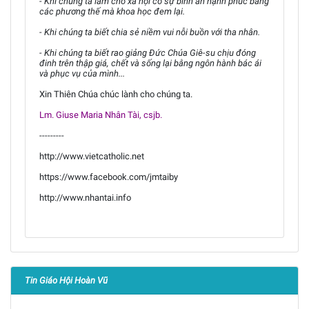
- Khi chúng ta làm cho xã hội có sự bình an hạnh phúc bằng
các phương thế mà khoa học đem lại.
- Khi chúng ta biết chia sẻ niềm vui nỗi buồn với tha nhân.
- Khi chúng ta biết rao giảng Đức Chúa Giê-su chịu đóng
đinh trên thập giá, chết và sống lại bằng ngôn hành bác ái
và phục vụ của mình...
Xin Thiên Chúa chúc lành cho chúng ta.
Lm. Giuse Maria Nhân Tài, csjb.
---------
http://www.vietcatholic.net
https://www.facebook.com/jmtaiby
http://www.nhantai.info
Tin Giáo Hội Hoàn Vũ