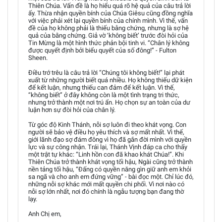
Thiên Chúa. Vấn đề là họ hiểu quá rõ hệ quả của câu trả lời
ấy. Thừa nhận quyền bính của Chúa Giêsu cũng đồng nghĩa
với việc phải xét lại quyền bính của chính mình. Vì thế, vấn
đề của họ không phải là thiếu bằng chứng, nhưng là sợ hệ
quả của bằng chứng. Giả vờ ‘không biết’ trước đòi hỏi của
Tin Mừng là một hình thức phản bội tinh vi. “Chân lý không
được quyết định bởi biểu quyết của số đông!” - Fulton
Sheen.
Điều trớ trêu là câu trả lời “Chúng tôi không biết!” lại phát
xuất từ những người biết quá nhiều. Họ không thiếu dữ kiện
để kết luận, nhưng thiếu can đảm để kết luận. Vì thế,
“không biết” ở đây không còn là một tình trạng tri thức,
nhưng trở thành một nơi trú ẩn. Họ chọn sự an toàn của dư
luận hơn sự đòi hỏi của chân lý.
Từ góc độ Kinh Thánh, nỗi sợ luôn đi theo khát vọng. Con
người sẽ bảo vệ điều họ yêu thích và sợ mất nhất. Vì thế,
giới lãnh đạo sợ đám đông vì họ đã gắn đời mình với quyền
lực và sự công nhận. Trái lại, Thánh Vịnh đáp ca cho thấy
một trật tự khác: “Linh hồn con đã khao khát Chúa!”. Khi
Thiên Chúa trở thành khát vọng tối hậu, Ngài cũng trở thành
nền tảng tối hậu, “Đấng có quyền năng gìn giữ anh em khỏi
sa ngã và cho anh em đứng vững” - bài đọc một. Chỉ lúc đó,
những nỗi sợ khác mới mất quyền chi phối. Vì nơi nào có
nỗi sợ lớn nhất, nơi đó chính là ngẫu tượng bạn đang thờ
lạy.
Anh Chị em,