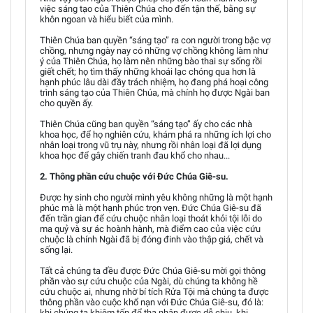
việc sáng tạo của Thiên Chúa cho đến tận thế, bằng sự
khôn ngoan và hiểu biết của mình.
Thiên Chúa ban quyền “sáng tạo” ra con người trong bậc vợ
chồng, nhưng ngày nay có những vợ chồng không làm như
ý của Thiên Chúa, họ làm nên những bào thai sự sống rồi
giết chết; họ tìm thấy những khoái lạc chóng qua hơn là
hạnh phúc lâu dài đầy trách nhiệm, họ đang phá hoại công
trình sáng tạo của Thiên Chúa, mà chính họ được Ngài ban
cho quyền ấy.
Thiên Chúa cũng ban quyền “sáng tạo” ấy cho các nhà
khoa học, để họ nghiên cứu, khám phá ra những ích lợi cho
nhân loại trong vũ trụ này, nhưng rồi nhân loại đã lợi dụng
khoa học để gây chiến tranh đau khổ cho nhau...
2. Thông phần cứu chuộc với Đức Chúa Giê-su.
Được hy sinh cho người mình yêu không những là một hạnh
phúc mà là một hạnh phúc trọn vẹn. Đức Chúa Giê-su đã
đến trần gian để cứu chuộc nhân loại thoát khỏi tội lỗi do
ma quỷ và sự ác hoành hành, mà điểm cao của việc cứu
chuộc là chính Ngài đã bị đóng đinh vào thập giá, chết và
sống lại.
Tất cả chúng ta đều được Đức Chúa Giê-su mời gọi thông
phần vào sự cứu chuộc của Ngài, dù chúng ta không hề
cứu chuộc ai, nhưng nhờ bí tích Rửa Tội mà chúng ta được
thông phần vào cuộc khổ nạn với Đức Chúa Giê-su, đó là:
khi chúng ta khiêm tốn để tha nhân được dễ chịu, khi