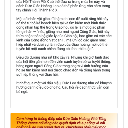
của Hội Thánh Piô X có thể đưa ra trong mùa hè này, và
cách Đức Giáo Hoàng Leo có thể phản ứng, vẫn nằm trong
tay chính Hội Thánh Piô X.
Một số nhân vật giáo sĩ thậm chí còn đề xuất rằng hội này
có thể từ bỏ kế hoạch hiện tại và tìm kiếm một hình thức
công nhận tập thể trong Giáo hội, có lẽ là một giáo phận
tòng nhân — “nếu, giống như mọi người Công Giáo, hội này
thừa nhận toàn bộ giáo lý của Giáo hội, bao gồm cả các sắc
lệnh của Công đồng Vatican II, mà Chỉ có các giám mục
hiệp nhất và dưới sự lãnh đạo của Giáo hoàng mới có thể
tuyên bố một cach chính đáng có tính trói buộc”.
Điều đó dường như rất khó xảy ra. Nhưng khi giới lãnh đạo
của hội tiến gần hơn đến viễn cảnh tuyên bố vạ tuyệt thông,
hàng ngàn người Công Giáo trong phạm vi ảnh hưởng của
họ sẽ tìm kiếm một nơi được chào đón và đồng hành trong
sự hiệp thông với Giáo hội.
Ít nhất qua một vài dấu hiệu, Đức Leo dường như có khuynh
hướng dành điều đó cho họ. Câu hỏi về cách thức vẫn còn
bỏ ngỏ.
Cảm hứng từ thông điệp của Đức Giáo Hoàng, Phó Tổng
Thống Vance nói rằng các quyết định về sự sống và cái
chết phải do con người đưa ra, chứ không phải máy móc.