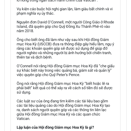
lỗ hổng trong ngân sách hành chính của Vatican”.
Vụ kiện cáo buộc hội nghị gian lận, làm giàu bất chính và vi
phạm nghĩa vụ ủy thác.
Nguyên đơn David O’Connell, một người Công Giáo ở Rhode
Island, đã quyên góp cho Quỹ Đồng Xu Thánh Phê-rô vào
năm 2018.
Ông cho biết ông đã làm như vậy sau khi Hội đồng Giám
mục Hoa Kỳ (USCCB) đưa ra thông điệp gây hiểu lầm, ngụ ý
rằng các khoản quyên góp sẽ được sử dụng để giúp đỡ
người nghèo và những người bị ảnh hưởng bởi chiến tranh,
thiên tai và dịch bệnh.
O’Connell nói rằng Hội đồng Giám mục Hoa Kỳ đã “che giấu
sự khác biệt này trong việc quảng bá, giám sát và quản lý”
việc quyên góp cho Quỹ Peter’s Pence.
Ông nói rằng Hội đồng Giám mục Hoa Kỳ “biết hoặc lẽ ra
phải biết” kết quả có thể xảy ra về cách số tiền đó sẽ được
sử dụng.
Các luật sư của ông đang tìm kiếm các tài liệu bao gồm
các tài liệu quảng cáo do Hội đồng Giám mục Hoa Kỳ tạo
ra, danh sách người quyên góp và các thông tin liên lạc
giữa Hội đồng Giám mục Hoa Kỳ và các quan chức
Vatican.
Lập luận của Hội đồng Giám mục Hoa Kỳ là gì?