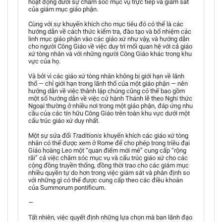
hoạt động dưới sự chăm sóc mục vụ trực tiếp và giám sát
của giám mục giáo phận.
Cùng với sự khuyến khích cho mục tiêu đó có thể là các
hướng dẫn về cách thức kiểm tra, đào tạo và bổ nhiệm các
linh mục giáo phận vào các giáo xứ như vậy, và hướng dẫn
cho người Công Giáo về việc duy trì mối quan hệ với cả giáo
xứ tòng nhân và với những người Công Giáo khác trong khu
vực của họ.
Và bởi vì các giáo xứ tòng nhân không bị giới hạn về lãnh
thổ — chỉ giới hạn trong lãnh thổ của một giáo phận — nên
hướng dẫn về việc thành lập chúng cũng có thể bao gồm
một số hướng dẫn về việc cử hành Thánh lễ theo Nghi thức
Ngoại thường ở nhiều nơi trong một giáo phận, đáp ứng nhu
cầu của các tín hữu Công Giáo trên toàn khu vực dưới một
cấu trúc giáo xứ duy nhất.
Một sự sửa đổi
Traditionis
khuyến khích các giáo xứ tòng
nhân có thể được xem ở Rome để cho phép trong triều đại
Giáo hoàng Leo một “quan điểm mới mẻ” cung cấp “rộng
rãi” cả việc chăm sóc mục vụ và cấu trúc giáo xứ cho các
cộng đồng truyền thống, đồng thời trao cho các giám mục
nhiều quyền tự do hơn trong việc giám sát và phân định so
với những gì có thể được cung cấp theo các điều khoản
của Summorum pontificum.
—
Tất nhiên, việc quyết định những lựa chọn mà ban lãnh đạo