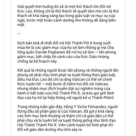
Giải quyết tình huống đó sẽ là một thử thách lớn đối với
Đức Leo, không chỉ là thử thách về quyết tâm mà còn là thử
thách về khả năng sáng tạo trong giáo luật và mục vụ của
ngài, trước một hoàn cảnh dường như không dễ dàng biến
mất.
—
Kịch bản khả dĩ nhất đối với Hội Thánh Piô X trong suốt
mùa hè là các giám mục của họ sẽ làm những gì mà Cha
tổng quản Davide Pagliarani đã nói họ sẽ làm — tấn phong
giám mục, bất chấp lời cảnh cáo của Đức Giáo Hoàng
chống lại kế hoạch này.
Kết quả là những người được tấn phong và những người tấn
phong sẽ phải chịu hình phạt vạ tuyệt thông theo giáo luật,
điều mà Đức Leo đã chỉ ra rằng Vatican có thể sẽ chính
thức tuyên bố — một bước đi hiếm hoi đối với Vatican,
nhưng nhằm mục đích truyền đạt sự nghiêm trọng của
hành vi bất tuân của Hội Thánh Piô X, và kêu gọi giới lãnh
đạo của họ trở lại hiệp thông với người kế vị Thánh Phêrô.
Trong những tuần gần đây, Hồng Y Victor Fernandez, người
đứng đầu bộ phận giáo lý của Vatican, đã gợi ý khả năng
các linh mục bình thường và thậm chí cả giáo dân có thể
phải chịu và bị tuyên bố vạ tuyệt thông giống như lãnh đạo
Hội Thánh Thánh Piô X. Viễn cảnh tuyên bố hình phạt đó
đối với giáo dân dường như khó xảy ra.