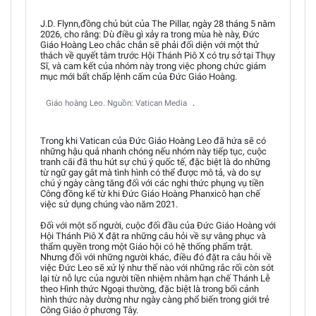
J.D. Flynn,đồng chủ bút của The Pillar, ngày 28 tháng 5 năm
2026, cho rằng: Dù điều gì xảy ra trong mùa hè này, Đức
Giáo Hoàng Leo chắc chắn sẽ phải đối diện với một thử
thách về quyết tâm trước Hội Thánh Piô X có trụ sở tại Thụy
Sĩ, và cam kết của nhóm này trong việc phong chức giám
mục mới bất chấp lệnh cấm của Đức Giáo Hoàng.
.
Giáo hoàng Leo. Nguồn: Vatican Media
Trong khi Vatican của Đức Giáo Hoàng Leo đã hứa sẽ có
những hậu quả nhanh chóng nếu nhóm này tiếp tục, cuộc
tranh cãi đã thu hút sự chú ý quốc tế, đặc biệt là do những
từ ngữ gay gắt mà tình hình có thể được mô tả, và do sự
chú ý ngày càng tăng đối với các nghi thức phụng vụ tiền
Công đồng kể từ khi Đức Giáo Hoàng Phanxicô hạn chế
việc sử dụng chúng vào năm 2021.
Đối với một số người, cuộc đối đầu của Đức Giáo Hoàng với
Hội Thánh Piô X đặt ra những câu hỏi về sự vâng phục và
thẩm quyền trong một Giáo hội có hệ thống phẩm trật.
Nhưng đối với những người khác, điều đó đặt ra câu hỏi về
việc Đức Leo sẽ xử lý như thế nào với những rắc rối còn sót
lại từ nỗ lực của người tiền nhiệm nhằm hạn chế Thánh Lễ
theo Hình thức Ngoại thường, đặc biệt là trong bối cảnh
hình thức này dường như ngày càng phổ biến trong giới trẻ
Công Giáo ở phương Tây.