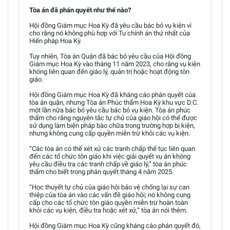
Tòa án đã phán quyết như thế nào?
Hội đồng Giám mục Hoa Kỳ đã yêu cầu bác bỏ vụ kiện vì
cho rằng nó không phù hợp với Tu chính án thứ nhất của
Hiến pháp Hoa Kỳ.
Tuy nhiên, Tòa án Quận đã bác bỏ yêu cầu của Hội đồng
Giám mục Hoa Kỳ vào tháng 11 năm 2023, cho rằng vụ kiện
không liên quan đến giáo lý, quản trị hoặc hoạt động tôn
giáo.
Hội đồng Giám mục Hoa Kỳ đã kháng cáo phán quyết của
tòa án quận, nhưng Tòa án Phúc thẩm Hoa Kỳ khu vực D.C.
một lần nữa bác bỏ yêu cầu bác bỏ vụ kiện. Tòa án phúc
thẩm cho rằng nguyên tắc tự chủ của giáo hội có thể được
sử dụng làm biện pháp bào chữa trong trường hợp bị kiện,
nhưng không cung cấp quyền miễn trừ khỏi các vụ kiện.
“Các tòa án có thể xét xử các tranh chấp thế tục liên quan
đến các tổ chức tôn giáo khi việc giải quyết vụ án không
yêu cầu điều tra các tranh chấp về giáo lý,” tòa án phúc
thẩm cho biết trong phán quyết tháng 4 năm 2025.
“Học thuyết tự chủ của giáo hội bảo vệ chống lại sự can
thiệp của tòa án vào các vấn đề giáo hội; nó không cung
cấp cho các tổ chức tôn giáo quyền miễn trừ hoàn toàn
khỏi các vụ kiện, điều tra hoặc xét xử,” tòa án nói thêm.
Hội đồng Giám mục Hoa Kỳ cũng kháng cáo phán quyết đó,