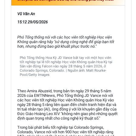
Vũ Văn An
15:12 29/05/2026
Phó Tổng thống nói với các học viên tốt nghiệp Học viện
Không quân rằng hãy "sử dụng công nghệ để giúp bạn tốt
hơn, nhưng đừng bao giờ khuất phục trước nó."
Phó Tổng thống Hoa Kỳ JD Vance bắt tay với một học viên
tốt nghiệp tại lễ tốt nghiệp Học viện Không quân Hoa Kỳ tại
Sân vận động Falcon vào ngày 28 tháng 5 năm 2026, ở
Colorado Springs, Colorado. | Nguồn ảnh: Matt Rourke-
Pool/Getty Images
Theo Amira Abuzeid, trong bản tin ngày 29 tháng 5 năm
2026 của EWTNNews, Phó Tổng thống JD Vance nói với
các học viên tốt nghiệp Học viện Không quân Hoa Kỳ vào
ngày 28 tháng 5 rằng liên quan đến chiến tranh hiện đại và
trí tuệ nhân tạo (AI), ông đồng ý với lời khuyên gần đây của
Đức Giáo Hoàng Leo XIV "không nên giao phó những quyết
định quan trọng nhất cho công nghệ kỹ thuật số."
Trong bài phát biểu tốt nghiệp tại Colorado Springs,
Colorado, Vance nói với hơn 900 học viên tốt nghiệp rằng