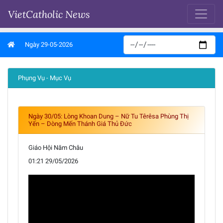
VietCatholic News
Ngày 29-05-2026
Phụng Vụ - Mục Vụ
Ngày 30/05: Lòng Khoan Dung – Nữ Tu Têrêsa Phùng Thị
Yến – Dòng Mến Thánh Giá Thủ Đức
Giáo Hội Năm Châu
01:21 29/05/2026