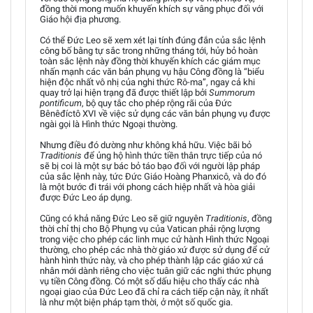
đồng thời mong muốn khuyến khích sự vâng phục đối với
Giáo hội địa phương.
Có thể Đức Leo sẽ xem xét lại tính đúng đắn của sắc lệnh
công bố bằng tự sắc trong những tháng tới, hủy bỏ hoàn
toàn sắc lệnh này đồng thời khuyến khích các giám mục
nhấn mạnh các văn bản phụng vụ hậu Công đồng là “biểu
hiện độc nhất vô nhị của nghi thức Rô-ma”, ngay cả khi
quay trở lại hiện trạng đã được thiết lập bởi
Summorum
pontificum
, bộ quy tắc cho phép rộng rãi của Đức
Bênêđíctô XVI về việc sử dụng các văn bản phụng vụ được
ngài gọi là Hình thức Ngoại thường.
Nhưng điều đó dường như không khả hữu. Việc bãi bỏ
Traditionis
để ủng hộ hình thức tiền thân trực tiếp của nó
sẽ bị coi là một sự bác bỏ táo bạo đối với người lập pháp
của sắc lệnh này, tức Đức Giáo Hoàng Phanxicô, và do đó
là một bước đi trái với phong cách hiệp nhất và hòa giải
được Đức Leo áp dụng.
Cũng có khả năng Đức Leo sẽ giữ nguyên
Traditionis
, đồng
thời chỉ thị cho Bộ Phụng vụ của Vatican phải rộng lượng
trong việc cho phép các linh mục cử hành Hình thức Ngoại
thường, cho phép các nhà thờ giáo xứ được sử dụng để cử
hành hình thức này, và cho phép thành lập các giáo xứ cá
nhân mới dành riêng cho việc tuân giữ các nghi thức phụng
vụ tiền Công đồng. Có một số dấu hiệu cho thấy các nhà
ngoại giao của Đức Leo đã chỉ ra cách tiếp cận này, ít nhất
là như một biện pháp tạm thời, ở một số quốc gia.