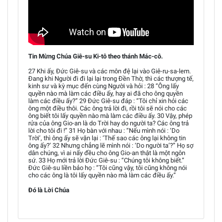
Tin Mừng Chúa Giê-su Ki-tô theo thánh Mác-cô.
27 Khi ấy, Đức Giê-su và các môn đệ lại vào Giê-ru-sa-lem.
Đang khi Người đi đi lại lại trong Đền Thờ, thì các thượng tế,
kinh sư và kỳ mục đến cùng Người và hỏi : 28 “Ông lấy
quyền nào mà làm các điều ấy, hay ai đã cho ông quyền
làm các điều ấy?” 29 Đức Giê-su đáp : “Tôi chỉ xin hỏi các
ông một điều thôi. Các ông trả lời đi, rồi tôi sẽ nói cho các
ông biết tôi lấy quyền nào mà làm các điều ấy. 30 Vậy, phép
rửa của ông Gio-an là do Trời hay do người ta? Các ông trả
lời cho tôi đi !” 31 Họ bàn với nhau : “Nếu mình nói : ‘Do
Trời’, thì ông ấy sẽ vặn lại : ‘Thế sao các ông lại không tin
ông ấy?’ 32 Nhưng chẳng lẽ mình nói : ‘Do người ta’?” Họ sợ
dân chúng, vì ai nấy đều cho ông Gio-an thật là một ngôn
sứ. 33 Họ mới trả lời Đức Giê-su : “Chúng tôi không biết.”
Đức Giê-su liền bảo họ : “Tôi cũng vậy, tôi cũng không nói
cho các ông là tôi lấy quyền nào mà làm các điều ấy.”
Đó là Lời Chúa