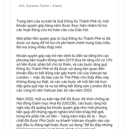
Ảnh: Suzanne Tucker / Alamy
Trọng tâm của vụ kiện là Quỹ Đồng Xu Thánh Phê-rô, một
khoản quyên góp hàng năm được thực hiện nhằm hỗ trợ
các hoạt động cứu trợ toàn cầu của Giáo hội.
Một phần tiền quyên góp từ Quỹ Đồng Xu Thánh Phê-rô đã
được sử dụng để hỗ trợ chi phí hành chính trong Giáo triều
Rô-ma trong nhiều thập niên.
Khoản quyên góp này trở nên dính líu đến tai tiếng khi các
phương tiện truyền thông năm 2019 đưa tin rằng chỉ có 10%
số tiền được phân bổ cho từ thiện, và cáo buộc rằng quỹ
Đồng Xu Thánh Phê-rô đã được sử dụng liên quan đến
khoản đầu tư bất động sản gây tranh cãi của Vatican tại
London — mặc dù báo cáo từ The Pillar cho thấy điều này
không đúng sự thật, và các cáo buộc về mối liên hệ trực
tiếp giữa quỹ này và vụ tai tiếng bất động sản London đã bị
các công tố viên Vatican bác bỏ vào năm 2023.
Năm 2020, một vụ kiện tập thể đã được đệ trình chống lại
Hội đồng Giám mục Hoa Kỳ (USCCB), cáo buộc rằng hội
nghị này đã quảng bá khoản quyên góp như một phương
tiện giúp đỡ những người nghèo khổ trên khắp thế giới,
trong khi phần lớn số tiền – hàng trăm triệu đô la – thực
chất đã được Phủ Quốc vụ khanh Vatican chuyển vào các
quỹ đầu tư đáng ngờ hoặc được sử dụng “để bù đắp những