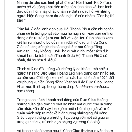
Nhưng dù cho các hình phạt đối với Hội Thánh Piô X được
tuyên bố và công khai đến mức nào, tình hình với ban lãnh
đạo của nhóm này chắc chắn sẽ đặt ra câu hỏi về những
người hiện đang tham dự các nghi lễ của nhóm: “Còn họ thì
sao?”
Tóm lại, vì các lãnh đạo của Hội Thánh Piô X gần như chắc
chắn sẽ bị trừng phạt vào mùa hè này, nên việc các sự kiện
đang diễn ra sẽ đặt ra câu hỏi về việc liệu Giáo hội có xem
xét lại sự nhượng bộ của mình đối với các tín hữu Công
Giáo có lòng sùng kính các nghi lễ trước Công đồng
Vatican II hay không – nếu họ quyết định, một cách dứt
khoát hơn, là tránh các Thánh lễ do Hội Thánh Piô X cử
hành, thì họ nên đi đâu?
Chính vì lý do đó - cùng với những lý do khác - mà nhiều
người tin rằng Đức Giáo Hoàng Leo hiện đang cân nhắc liệu
có nên sửa đổi hoặc xem xét lại các hạn chế năm 2021 đối
với phụng vụ tiền Công đồng Vatican II do Đức Giáo Hoàng
Phanxicô thiết lập trong thông điệp
Traditionis custodes
hay không.
Trong danh sách khách mời riêng của Đức Giáo Hoàng
những tuần gần đây có một số nhân vật được cho là đang
cân nhắc vấn đề này, bao gồm một nhóm học giả với một
cuốn sách sắp ra mắt về hiện tượng những người Công
Giáo truyền thống ở phương Tây, cùng với một số giáo sĩ
từng giữ các vị trí lãnh đạo phụng vụ trong Giáo hội.
Và trong khi số lượng người Công Giáo thường xuyên tham