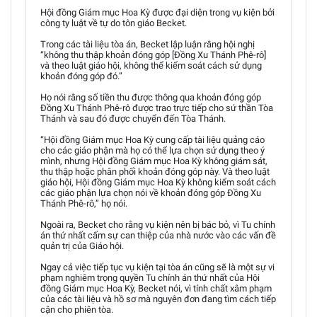
Hội đồng Giám mục Hoa Kỳ được đại diện trong vụ kiện bởi
công ty luật về tự do tôn giáo Becket.
Trong các tài liệu tòa án, Becket lập luận rằng hội nghị
“không thu thập khoản đóng góp [Đồng Xu Thánh Phê-rô]
và theo luật giáo hội, không thể kiểm soát cách sử dụng
khoản đóng góp đó.”
Họ nói rằng số tiền thu được thông qua khoản đóng góp
Đồng Xu Thánh Phê-rô được trao trực tiếp cho sứ thần Tòa
Thánh và sau đó được chuyển đến Tòa Thánh.
“Hội đồng Giám mục Hoa Kỳ cung cấp tài liệu quảng cáo
cho các giáo phận mà họ có thể lựa chọn sử dụng theo ý
mình, nhưng Hội đồng Giám mục Hoa Kỳ không giám sát,
thu thập hoặc phân phối khoản đóng góp này. Và theo luật
giáo hội, Hội đồng Giám mục Hoa Kỳ không kiểm soát cách
các giáo phận lựa chọn nói về khoản đóng góp Đồng Xu
Thánh Phê-rô,” họ nói.
Ngoài ra, Becket cho rằng vụ kiện nên bị bác bỏ, vì Tu chính
án thứ nhất cấm sự can thiệp của nhà nước vào các vấn đề
quản trị của Giáo hội.
Ngay cả việc tiếp tục vụ kiện tại tòa án cũng sẽ là một sự vi
phạm nghiêm trọng quyền Tu chính án thứ nhất của Hội
đồng Giám mục Hoa Kỳ, Becket nói, vì tính chất xâm phạm
của các tài liệu và hồ sơ mà nguyên đơn đang tìm cách tiếp
cận cho phiên tòa.