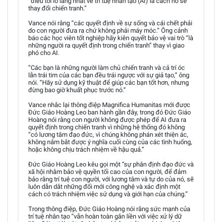
“điều tôi lo lắng nhất về trí tuệ nhân tạo (AI) là cách nó sẽ
thay đổi chiến tranh.”
Vance nói rằng “các quyết định về sự sống và cái chết phải
do con người đưa ra chứ không phải máy móc.” Ông cảnh
báo các học viên tốt nghiệp hãy kiên quyết bảo vệ vai trò “là
những người ra quyết định trong chiến tranh” thay vì giao
phó cho AI.
“Các bạn là những người làm chủ chiến tranh và cả trí óc
lẫn trái tim của các bạn đều trái ngược với sự giả tạo,” ông
nói. “Hãy sử dụng kỹ thuật để giúp các bạn tốt hơn, nhưng
đừng bao giờ khuất phục trước nó.”
Vance nhắc lại thông điệp Magnifica Humanitas mới được
Đức Giáo Hoàng Leo ban hành gần đây, trong đó Đức Giáo
Hoàng nói rằng con người không được phép để AI đưa ra
quyết định trong chiến tranh vì những hệ thống đó không
“có lương tâm đạo đức, vì chúng không phán xét thiện ác,
không nắm bắt được ý nghĩa cuối cùng của các tình huống,
hoặc không chịu trách nhiệm về hậu quả.”
Đức Giáo Hoàng Leo kêu gọi một “sự phân định đạo đức và
xã hội nhằm bảo vệ quyền tối cao của con người, để đảm
bảo rằng trí tuệ con người, với lương tâm và tự do của nó, sẽ
luôn dẫn dắt những đổi mới công nghệ và xác định một
cách có trách nhiệm việc sử dụng và giới hạn của chúng.”
Trong thông điệp, Đức Giáo Hoàng nói rằng sức mạnh của
trí tuệ nhân tạo “vẫn hoàn toàn gắn liền với việc xử lý dữ