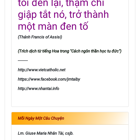
tối đen lại, thậm chí
giập tắt nó, trở thành
một màn đen tố
(Thánh Francis of Assisi)
(Trích dịch từ tiếng Hoa trong "Cách ngôn thần học tu đức")
--------
http://www.vietcatholic.net
https://www.facebook.com/jmtaiby
http://www.nhantai.info
Mỗi Ngày Một Câu Chuyện
Lm. Giuse Maria Nhân Tài, csjb.