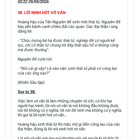
02:22 29/05/2026
38. LỜI NỊNH HÓT VỚ VẨN
Hoàng hậu của Tấn Nguyên đế sinh một thái tử, Nguyên đế
bày yến bánh canh chiêu đãi các quan. Các đại thần ì ùng
dâng lời:
- “Chúc mừng bệ hạ được thái tử, nghiệp đế có người kế
tục, chỉ có thần tử chúng tôi đây thật xấu hổ vì không công
mà được thưởng”.
Nguyên đế cười nói:
- “Nói cái gì vậy? Lẽ nào việc sinh thái tử phải có công lao
của các ông sao?”
(Khiển Sầu tập)
Suy tư 38:
Việc làm vớ vẩn là làm những chuyện vô ích, có khi hại
người hại mình; lời nói vớ vẩn là nói không đầu không đuôi,
nói lời không có ý nghĩa; lời nói để nịnh mà không có ý nghĩa
thì gọi là lời nịnh hót vớ vẩn...
Hoàng hậu sinh thái tử thì mắc mớ gì đến công lao của các
đại thần, đúng là lời nói nịnh hót vớ vẩn.
Lời nói vớ vẩn mà ma quỷ thường nói với người Ki-tô hữu là: