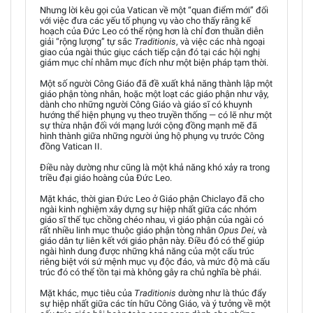
Nhưng lời kêu gọi của Vatican về một “quan điểm mới” đối
với việc đưa các yếu tố phụng vụ vào cho thấy rằng kế
hoạch của Đức Leo có thể rộng hơn là chỉ đơn thuần diễn
giải “rộng lượng” tự sắc
Traditionis
, và việc các nhà ngoại
giao của ngài thúc giục cách tiếp cận đó tại các hội nghị
giám mục chỉ nhằm mục đích như một biện pháp tạm thời.
Một số người Công Giáo đã đề xuất khả năng thành lập một
giáo phận tòng nhân, hoặc một loạt các giáo phận như vậy,
dành cho những người Công Giáo và giáo sĩ có khuynh
hướng thể hiện phụng vụ theo truyền thống — có lẽ như một
sự thừa nhận đối với mạng lưới cộng đồng mạnh mẽ đã
hình thành giữa những người ủng hộ phụng vụ trước Công
đồng Vatican II.
Điều này dường như cũng là một khả năng khó xảy ra trong
triều đại giáo hoàng của Đức Leo.
Mặt khác, thời gian Đức Leo ở Giáo phận Chiclayo đã cho
ngài kinh nghiệm xây dựng sự hiệp nhất giữa các nhóm
giáo sĩ thế tục chồng chéo nhau, vì giáo phận của ngài có
rất nhiều linh mục thuộc giáo phận tòng nhân
Opus Dei
, và
giáo dân tự liên kết với giáo phận này. Điều đó có thể giúp
ngài hình dung được những khả năng của một cấu trúc
riêng biệt với sứ mệnh mục vụ độc đáo, và mức độ mà cấu
trúc đó có thể tồn tại mà không gây ra chủ nghĩa bè phái.
Mặt khác, mục tiêu của
Traditionis
dường như là thúc đẩy
sự hiệp nhất giữa các tín hữu Công Giáo, và ý tưởng về một