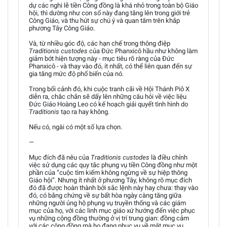
dự các nghi lễ tiền Công đồng là khá nhỏ trong toàn bộ Giáo
hội, thì dường như con số này đang tăng lên trong giới trẻ
Công Giáo, và thu hút sự chú ý và quan tâm trên khắp
phương Tây Công Giáo.
Và, từ nhiều góc độ, các hạn chế trong thông điệp
Traditionis custodes
của Đức Phanxicô hầu như không làm
giảm bớt hiện tượng này - mục tiêu rõ ràng của Đức
Phanxicô - và thay vào đó, ít nhất, có thể liên quan đến sự
gia tăng mức độ phổ biến của nó.
Trong bối cảnh đó, khi cuộc tranh cãi về Hội Thánh Piô X
diễn ra, chắc chắn sẽ dấy lên những câu hỏi về việc liệu
Đức Giáo Hoàng Leo có kế hoạch giải quyết tình hình do
Traditionis
tạo ra hay không.
Nếu có, ngài có một số lựa chọn.
—
Mục đích đã nêu của
Traditionis custodes
là điều chỉnh
việc sử dụng các quy tắc phụng vụ tiền Công đồng như một
phần của “cuộc tìm kiếm không ngừng về sự hiệp thông
Giáo hội”. Nhưng ít nhất ở phương Tây, không rõ mục đích
đó đã được hoàn thành bởi sắc lệnh này hay chưa: thay vào
đó, có bằng chứng về sự bất hòa ngày càng tăng giữa
những người ủng hộ phụng vụ truyền thống và các giám
mục của họ, với các linh mục giáo xứ hướng đến việc phục
vụ những cộng đồng thường ở vị trí trung gian: đồng cảm
với các cộng đồng mà họ đang phục vụ về mặt mục vụ,