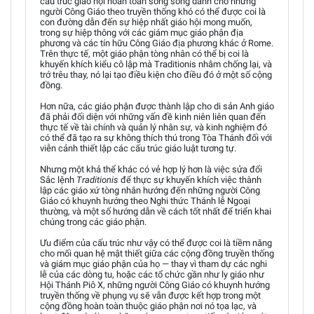
cấu trúc giáo hội hoàn toàn song song dành cho những
người Công Giáo theo truyền thống khó có thể được coi là
con đường dẫn đến sự hiệp nhất giáo hội mong muốn,
trong sự hiệp thông với các giám mục giáo phận địa
phương và các tín hữu Công Giáo địa phương khác ở Rome.
Trên thực tế, một giáo phận tòng nhân có thể bị coi là
khuyến khích kiểu cô lập mà Traditionis nhằm chống lại, và
trớ trêu thay, nó lại tạo điều kiện cho điều đó ở một số cộng
đồng.
Hơn nữa, các giáo phận được thành lập cho di sản Anh giáo
đã phải đối diện với những vấn đề kinh niên liên quan đến
thực tế về tài chính và quản lý nhân sự, và kinh nghiệm đó
có thể đã tạo ra sự không thích thú trong Tòa Thánh đối với
viễn cảnh thiết lập các cấu trúc giáo luật tương tự.
Nhưng một khả thể khác có vẻ hợp lý hơn là việc sửa đổi
Sắc lệnh
Traditionis
để thực sự khuyến khích việc thành
lập các giáo xứ tòng nhân hướng đến những người Công
Giáo có khuynh hướng theo Nghi thức Thánh lễ Ngoại
thường, và một số hướng dẫn về cách tốt nhất để triển khai
chúng trong các giáo phận.
Ưu điểm của cấu trúc như vậy có thể được coi là tiềm năng
cho mối quan hệ mật thiết giữa các cộng đồng truyền thống
và giám mục giáo phận của họ — thay vì tham dự các nghi
lễ của các dòng tu, hoặc các tổ chức gần như ly giáo như
Hội Thánh Piô X, những người Công Giáo có khuynh hướng
truyền thống về phụng vụ sẽ vẫn được kết hợp trong một
cộng đồng hoàn toàn thuộc giáo phận nơi nó tọa lạc, và