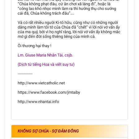
“Chúa không phạt đâu, cứ ăn chơi xã láng đi”, hoặc là
“công lao khó nhọc mình làm ra thì hưởng thụ cho sướng
cái đã, Chúa không trách đâu”....
Và có rất nhiều người Ki-tô hữu, cũng như có những người
dâng mình làm tôi tớ của Chúa đã “chết” vì lời nói vớ vẩn ấy
của ma quỷ, bởi vì họ nghĩ rằng, lời nói vớ vẩn ấy không mắc
mớ gì đến đời sống thiêng liêng của mình cả.
Ôi thương hại thay !
Lm. Giuse Maria Nhân Tài, csjb.
(Dịch từ tiếng Hoa và viết suy tư)
------------
http://www.vietcatholic.net
https://www.facebook.com/jmtaiby
http://www.nhantai.info
KHÔNG SỢ CHÚA - SỢ ĐÁM ĐÔNG