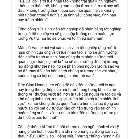
liệu. Cái gọi là trí tuệ nhân tạo không trải qua kinh nghiệm,
không có thân thể, không cảm nhận được niềm vui hay nỗi
đau, không trưởng thành qua các mối quan hệ và không
biết từ bên trong ý nghĩa của tình yêu, công việc, tình bạn
hay trách nhiệm.”
Tổng cộng 931 sinh viên tốt nghiệp đã nhận bằng tốt nghiệp
trong lễ tốt nghiệp và sẽ gia nhập Không quân hoặc Lực
lượng Vũ trụ, nơi họ sẽ phục vụ tối thiểu năm năm.
Mặc dù Vance nói với các sinh viên tốt nghiệp rằng mối lo
ngại chính của ông về trí tuệ nhân tạo là nó sẽ ảnh hưởng
đến chiến tranh ra sao, ông cũng thừa nhận những mối
quan ngại khác, cụ thể là “nó sẽ ảnh hưởng đến thị trường
lao động như thế nào, nó sẽ phân phối nguồn lực ra sao và
nó đã thay đổi căn bản cách chúng ta tương tác với nhau,
cuộc sống xã hội của chúng ta như thế nào.”
Đức Giáo Hoàng Leo cũng đề cập đến những mối lo ngại
này trong thông điệp của mình, viết rằng trong khi các hệ
thống AI “thường vượt trội hơn trí tuệ con người về tốc độ và
khả năng tính toán, mang lại lợi ích hữu hình trên nhiều lĩnh
vực”, xã hội không được quên “sự ưu tiên của lao động con
người so với bất cứ tư duy nào chỉ tập trung vào tài chính
hoặc năng suất — với sự quan tâm đến những người và gia
đình dễ bị bóc lột nhất”.
Các hệ thống AI “có thể bắt chước ngôn ngữ, hành vi và kỹ
năng phân tích, hoặc thậm chí mô phỏng sự đồng cảm và
thấu hiểu”, Đức Giáo Hoàng viết, “nhưng chúng không hiểu