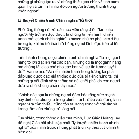
những gì chúng tạo ra, vì chúng thiếu góc nhìn về tình cảm,
quan hệ và tâm linh nhờ đó con người trưởng thành trong
khôn ngoan”.
Lý thuyết Chiến tranh Chính nghĩa “lỗi thời”
Phó tổng thống nói với các học viên rằng điều “làm cho
người Mỹ trở nên độc đáo… là chúng ta tiến hành chiến
tranh một cách chính nghĩa”, khuyên nhủ họ phải làm điều
tương tự khi họ trở thành “những người lãnh đạo trên chiến
trường”.
Tiến hành những cuộc chiến tranh chính nghĩa “là một gánh
nặng to lớn đặt lên vai các bạn. Nhưng đó là một gánh nặng
mà chúng tôi giao phó cho các bạn với sự tin tưởng tuyệt
đối”, Vance nói. “Và nếu chiến tranh trong tương lai phải
đáp ứng được các giá trị đạo đức của tổ tiên chúng ta, thì
những quyết định về sự sống và cái chết phải do con người
đưa ra chứ không phải máy móc.”
“Chính các bạn là những người đảm bảo rằng sức mạnh
hủy diệt của chúng ta trong chiến tranh, điều vừa đáng kinh
ngạc vừa cần thiết… cũng tồn tại song song với trái tim và
lương tâm của chúng ta”, ông nói.
Tuy nhiên, trong thông điệp của mình, Đức Giáo Hoàng Leo
đề nghị Giáo hội phải cập nhật “lý thuyết chiến tranh chính
nghĩa” của mình trước những phát triển kỹ thuật và chính trị
hiện đại.