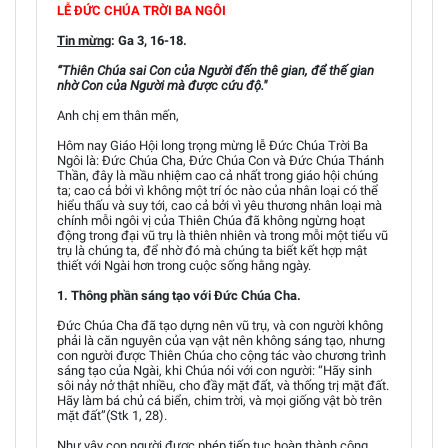
LỄ ĐỨC CHÚA TRỜI BA NGÔI
Tin mừng
: Ga 3, 16-18.
“Thiên Chúa sai Con của Người đến thê gian, để thế gian
nhờ Con của Người mà được cứu độ."
Anh chị em thân mến,
Hôm nay Giáo Hội long trọng mừng lễ Đức Chúa Trời Ba
Ngôi là: Đức Chúa Cha, Đức Chúa Con và Đức Chúa Thánh
Thần, đây là mầu nhiệm cao cả nhất trong giáo hội chúng
ta; cao cả bởi vì không một trí óc nào của nhân loại có thể
hiểu thấu và suy tới, cao cả bởi vì yêu thương nhân loại mà
chính mỗi ngôi vị của Thiên Chúa đã không ngừng hoạt
động trong đại vũ trụ là thiên nhiên và trong mỗi một tiểu vũ
trụ là chúng ta, để nhờ đó mà chúng ta biết kết hợp mật
thiết với Ngài hơn trong cuộc sống hằng ngày.
1. Thông phần sáng tạo với Đức Chúa Cha.
Đức Chúa Cha đã tạo dựng nên vũ trụ, và con người không
phải là căn nguyên của vạn vật nên không sáng tạo, nhưng
con người được Thiên Chúa cho cộng tác vào chương trình
sáng tạo của Ngài, khi Chúa nói với con người: “Hãy sinh
sôi nảy nở thật nhiều, cho đầy mặt đất, và thống trị mặt đất.
Hãy làm bá chủ cá biển, chim trời, và mọi giống vật bò trên
mặt đất”(Stk 1, 28).
Như vậy con người được phép tiếp tục hoàn thành công