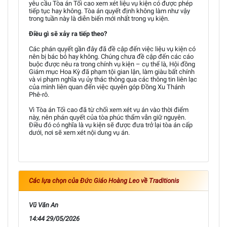
yêu cầu Tòa án Tối cao xem xét liệu vụ kiện có được phép
tiếp tục hay không. Tòa án quyết định không làm như vậy
trong tuần này là diễn biến mới nhất trong vụ kiện.
Điều gì sẽ xảy ra tiếp theo?
Các phán quyết gần đây đã đề cập đến việc liệu vụ kiện có
nên bị bác bỏ hay không. Chúng chưa đề cập đến các cáo
buộc được nêu ra trong chính vụ kiện – cụ thể là, Hội đồng
Giám mục Hoa Kỳ đã phạm tội gian lận, làm giàu bất chính
và vi phạm nghĩa vụ ủy thác thông qua các thông tin liên lạc
của mình liên quan đến việc quyên góp Đồng Xu Thánh
Phê-rô.
Vì Tòa án Tối cao đã từ chối xem xét vụ án vào thời điểm
này, nên phán quyết của tòa phúc thẩm vẫn giữ nguyên.
Điều đó có nghĩa là vụ kiện sẽ được đưa trở lại tòa án cấp
dưới, nơi sẽ xem xét nội dung vụ án.
Các lựa chọn của Đức Giáo Hoàng Leo về Traditionis
Vũ Văn An
14:44 29/05/2026