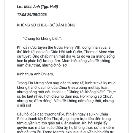
Lm. Minh Anh (Tgp. Huế)
17:05 29/05/2026
KHÔNG SỢ CHÚA - SỢ ĐÁM ĐÔNG
“Chúng tôi không biết!”.
Khi cả nước tuyên thệ trước Henry VIII, công nhận vua là
thủ lãnh tối cao của Giáo Hội Anh Quốc, Thomas More vẫn
cự tuyệt. Ông chấp nhận mất địa vị, tự do và cả mạng sống
hơn là phản bội lương tâm. More hiểu rằng vấn đề không
nằm ở sự thật, nhưng ở nỗi sợ.
Kính thưa Anh Chị em,
Trong Tin Mừng hôm nay, các thượng tế, kinh sư và kỳ mục
không trả lời câu hỏi của Chúa Giêsu bằng một lập luận,
nhưng bằng một câu thoái lui: “Chúng tôi không biết!”. Thực
ra, họ biết nhiều hơn điều họ dám nói. Họ ‘không sợ Chúa’,
nhưng ‘sợ đám đông’. Vấn đề không nằm ở sự thật, nhưng
ở nỗi sợ!
Câu hỏi của các thượng tế xuất hiện ngay sau khi Chúa
Giêsu thanh tẩy Đền Thờ, đụng chạm trực tiếp đến trung
tâm quyền lực tôn giáo tại Giêrusalem. Khi hỏi Ngài lấy
quyền nào mà làm các điều ấy, họ không thực sự tìm kiếm
một câu trả lời. Trong Marcô, exousia là quyền bính đến từ