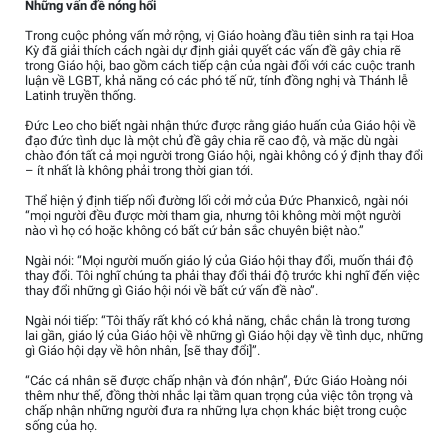
Những vấn đề nóng hổi
Trong cuộc phỏng vấn mở rộng, vị Giáo hoàng đầu tiên sinh ra tại Hoa
Kỳ đã giải thích cách ngài dự định giải quyết các vấn đề gây chia rẽ
trong Giáo hội, bao gồm cách tiếp cận của ngài đối với các cuộc tranh
luận về LGBT, khả năng có các phó tế nữ, tính đồng nghị và Thánh lễ
Latinh truyền thống.
Đức Leo cho biết ngài nhận thức được rằng giáo huấn của Giáo hội về
đạo đức tình dục là một chủ đề gây chia rẽ cao độ, và mặc dù ngài
chào đón tất cả mọi người trong Giáo hội, ngài không có ý định thay đổi
– ít nhất là không phải trong thời gian tới.
Thể hiện ý định tiếp nối đường lối cởi mở của Đức Phanxicô, ngài nói
“mọi người đều được mời tham gia, nhưng tôi không mời một người
nào vì họ có hoặc không có bất cứ bản sắc chuyên biệt nào.”
Ngài nói: “Mọi người muốn giáo lý của Giáo hội thay đổi, muốn thái độ
thay đổi. Tôi nghĩ chúng ta phải thay đổi thái độ trước khi nghĩ đến việc
thay đổi những gì Giáo hội nói về bất cứ vấn đề nào”.
Ngài nói tiếp: “Tôi thấy rất khó có khả năng, chắc chắn là trong tương
lai gần, giáo lý của Giáo hội về những gì Giáo hội dạy về tình dục, những
gì Giáo hội dạy về hôn nhân, [sẽ thay đổi]”.
“Các cá nhân sẽ được chấp nhận và đón nhận”, Đức Giáo Hoàng nói
thêm như thế, đồng thời nhắc lại tầm quan trọng của việc tôn trọng và
chấp nhận những người đưa ra những lựa chọn khác biệt trong cuộc
sống của họ.