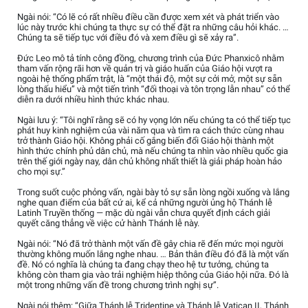
Ngài nói: “Có lẽ có rất nhiều điều cần được xem xét và phát triển vào
lúc này trước khi chúng ta thực sự có thể đặt ra những câu hỏi khác. …
Chúng ta sẽ tiếp tục với điều đó và xem điều gì sẽ xảy ra”.
Đức Leo mô tả tính công đồng, chương trình của Đức Phanxicô nhằm
tham vấn rộng rãi hơn về quản trị và giáo huấn của Giáo hội vượt ra
ngoài hệ thống phẩm trật, là “một thái độ, một sự cởi mở, một sự sẵn
lòng thấu hiểu” và một tiến trình “đối thoại và tôn trọng lẫn nhau” có thể
diễn ra dưới nhiều hình thức khác nhau.
Ngài lưu ý: “Tôi nghĩ rằng sẽ có hy vọng lớn nếu chúng ta có thể tiếp tục
phát huy kinh nghiệm của vài năm qua và tìm ra cách thức cùng nhau
trở thành Giáo hội. Không phải cố gắng biến đổi Giáo hội thành một
hình thức chính phủ dân chủ, mà nếu chúng ta nhìn vào nhiều quốc gia
trên thế giới ngày nay, dân chủ không nhất thiết là giải pháp hoàn hảo
cho mọi sự.”
Trong suốt cuộc phỏng vấn, ngài bày tỏ sự sẵn lòng ngồi xuống và lắng
nghe quan điểm của bất cứ ai, kể cả những người ủng hộ Thánh lễ
Latinh Truyền thống — mặc dù ngài vẫn chưa quyết định cách giải
quyết căng thẳng về việc cử hành Thánh lễ này.
Ngài nói: “Nó đã trở thành một vấn đề gây chia rẽ đến mức mọi người
thường không muốn lắng nghe nhau. … Bản thân điều đó đã là một vấn
đề. Nó có nghĩa là chúng ta đang chạy theo hệ tư tưởng, chúng ta
không còn tham gia vào trải nghiệm hiệp thông của Giáo hội nữa. Đó là
một trong những vấn đề trong chương trình nghị sự”.
Ngài nói thêm: “Giữa Thánh lễ Tridentine và Thánh lễ Vatican II, Thánh