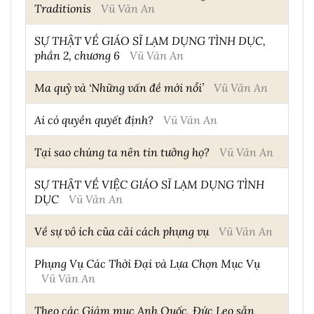
Traditionis
Vũ Văn An
SỰ THẬT VỀ GIÁO SĨ LẠM DỤNG TÌNH DỤC,
phần 2, chương 6
Vũ Văn An
Ma quỷ và ‘Những vấn đề mới nổi’
Vũ Văn An
Ai có quyền quyết định?
Vũ Văn An
Tại sao chúng ta nên tin tưởng họ?
Vũ Văn An
SỰ THẬT VỀ VIỆC GIÁO SĨ LẠM DỤNG TÌNH
DỤC
Vũ Văn An
Về sự vô ích của cải cách phụng vụ
Vũ Văn An
Phụng Vụ Các Thời Đại và Lựa Chọn Mục Vụ
Vũ Văn An
Theo các Giám mục Anh Quốc, Đức Leo sẵn