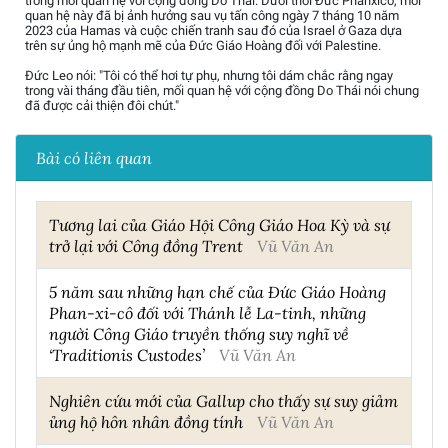
trong mối quan hệ với cộng đồng Do Thái. Dưới thời Đức Phanxicô, mối
quan hệ này đã bị ảnh hưởng sau vụ tấn công ngày 7 tháng 10 năm
2023 của Hamas và cuộc chiến tranh sau đó của Israel ở Gaza dựa
trên sự ủng hộ mạnh mẽ của Đức Giáo Hoàng đối với Palestine.
Đức Leo nói: "Tôi có thể hơi tự phụ, nhưng tôi dám chắc rằng ngay
trong vài tháng đầu tiên, mối quan hệ với cộng đồng Do Thái nói chung
đã được cải thiện đôi chút."
Bài có liên quan
Tương lai của Giáo Hội Công Giáo Hoa Kỳ và sự
trở lại với Công đồng Trent
Vũ Văn An
5 năm sau những hạn chế của Đức Giáo Hoàng
Phan-xi-cô đối với Thánh lễ La-tinh, những
người Công Giáo truyền thống suy nghĩ về
‘Traditionis Custodes’
Vũ Văn An
Nghiên cứu mới của Gallup cho thấy sự suy giảm
ủng hộ hôn nhân đồng tính
Vũ Văn An