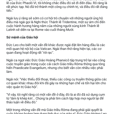
lễ của Đức Phaolô VI, tôi không chắc điều đó sẽ đi đến đâu. Rõ ràng là
rất phức tạp. Nó đã trở thành một công cụ chính trị, và điều đó rất đáng
tiếc.”
Ngài lưu ý rằng sẽ sớm có cơ hội trò chuyện với những người ủng hộ
điều mà ngài gọi là Nghi thức Thánh lễ Tridentine, một sự ám chỉ đến
cuộc hành hương hàng năm của những người sùng kính Thánh lễ
Latinh sẽ diễn ra tại Rome vào cuối tháng Mười.
Sứ mệnh của Giáo hội
Đức Leo cho biết một vấn đề khác được ngài đặt lên hàng đầu là các
mối quan hệ nội bộ của Vatican. Ngài than thở rằng hiện tại, các cơ
quan đang hoạt động rất "rời rạc".
Ngài ca ngợi việc Đức Giáo Hoàng Phanxicô tập trung trở lại vào công
cuộc truyền giáo trong cuộc cải cách Giáo triều Rôma thông qua tông
hiến Praedicate Evangelium, nhưng cho biết vẫn còn nhiều việc phải
làm.
Ngài nói: "Việc thiếu đối thoại, thiếu các công cụ truyền thông giữa các
cơ quan khác nhau đôi khi đã gây ra những hạn chế và tổn hại lớn cho
việc quản trị Giáo hội".
"Vì vậy, tôi nghĩ rằng có một vấn đề ở đây, đó là ai đó đã sử dụng cụm
từ 'tâm lý khép kín'... Chúng ta phải tìm cách tập hợp mọi người lại để
thảo luận về điều đó."
Một trong những vấn đề mà Giáo triều Rôma đang phải giải quyết là
cuộc khủng hoảng lạm dụng tình dục của giáo sĩ. Đức Giáo Hoàng Leo