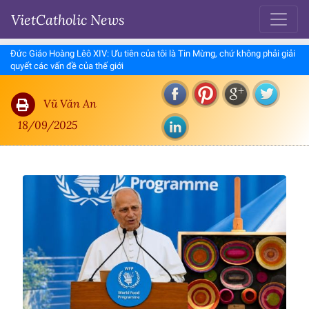
VietCatholic News
Đức Giáo Hoàng Lêô XIV: Ưu tiên của tôi là Tin Mừng, chứ không phải giải
quyết các vấn đề của thế giới
Vũ Văn An
18/09/2025