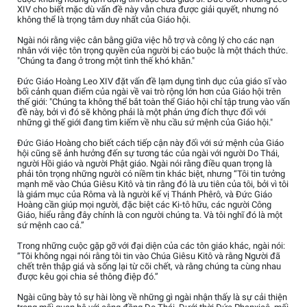
XIV cho biết mặc dù vấn đề này vẫn chưa được giải quyết, nhưng nó
không thể là trọng tâm duy nhất của Giáo hội.
Ngài nói rằng việc cân bằng giữa việc hỗ trợ và công lý cho các nạn
nhân với việc tôn trọng quyền của người bị cáo buộc là một thách thức.
"Chúng ta đang ở trong một tình thế khó khăn."
Đức Giáo Hoàng Leo XIV đặt vấn đề lạm dụng tình dục của giáo sĩ vào
bối cảnh quan điểm của ngài về vai trò rộng lớn hơn của Giáo hội trên
thế giới: "Chúng ta không thể bắt toàn thể Giáo hội chỉ tập trung vào vấn
đề này, bởi vì đó sẽ không phải là một phản ứng đích thực đối với
những gì thế giới đang tìm kiếm về nhu cầu sứ mệnh của Giáo hội."
Đức Giáo Hoàng cho biết cách tiếp cận này đối với sứ mệnh của Giáo
hội cũng sẽ ảnh hưởng đến sự tương tác của ngài với người Do Thái,
người Hồi giáo và người Phật giáo. Ngài nói rằng điều quan trọng là
phải tôn trọng những người có niềm tin khác biệt, nhưng “Tôi tin tưởng
mạnh mẽ vào Chúa Giêsu Kitô và tin rằng đó là ưu tiên của tôi, bởi vì tôi
là giám mục của Rôma và là người kế vị Thánh Phêrô, và Đức Giáo
Hoàng cần giúp mọi người, đặc biệt các Ki-tô hữu, các người Công
Giáo, hiểu rằng đây chính là con người chúng ta. Và tôi nghĩ đó là một
sứ mệnh cao cả.”
Trong những cuộc gặp gỡ với đại diện của các tôn giáo khác, ngài nói:
“Tôi không ngại nói rằng tôi tin vào Chúa Giêsu Kitô và rằng Người đã
chết trên thập giá và sống lại từ cõi chết, và rằng chúng ta cùng nhau
được kêu gọi chia sẻ thông điệp đó.”
Ngài cũng bày tỏ sự hài lòng về những gì ngài nhận thấy là sự cải thiện