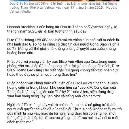
Đức Giáo Hoàng Lêô XIV chủ trì buổi tiếp kiến chung hàng tuần tại Quảng
trường Thánh Phêrô tại Vatican vào ngày 17 tháng 9 năm 2025. | Nguồn:
Vatican Media
Hannah Brockhaus của hãng tin CNA từ Thành phố Vatican, ngày 18
tháng 9 năm 2025, gửi đi bản tường trình sau đây:
Đức Giáo Hoàng Lêô XIV cho biết vai trò chính của ngài với tư cách là
nhà lãnh đạo Giáo hội là củng cố đức tin của người Công Giáo và chia
sẻ Tin Mừng với thế giới, chứ không phải giải quyết các cuộc khủng
hoảng hoàn cầu.
Phát biểu với phóng viên kỳ cựu Elise Ann Allen của Crux trong cuộc
phỏng vấn trực tiếp đầu tiên trong triều đại giáo hoàng của mình, Đức
Giáo Hoàng Lêô cũng cho biết ngài “cố gắng không tiếp tục phân cực
hoặc thúc đẩy sự phân cực trong Giáo hội.”
Cuộc phỏng vấn chính thức đầu tiên của Đức Leo với tư cách là Giáo
hoàng diễn ra trong khuôn khổ cuốn tiểu sử “Leo XIV: Công dân của
Thế giới, Nhà truyền giáo của Thế kỷ 21” của Allen, hiện đang được
xuất bản bằng tiếng Tây Ban Nha và tiếng Anh vào năm tới.
Ngài nói: “Tôi không thấy vai trò chính của mình là cố gắng trở thành
người giải quyết các vấn đề của thế giới. Thực sự, tôi không thấy vai trò
của mình là như vậy, mặc dù tôi nghĩ rằng Giáo hội có tiếng nói, một
thông điệp cần tiếp tục được rao giảng, cần được nói ra và nói ra một
cách mạnh mẽ”.