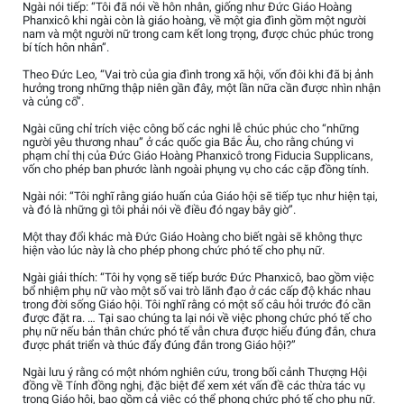
Ngài nói tiếp: “Tôi đã nói về hôn nhân, giống như Đức Giáo Hoàng
Phanxicô khi ngài còn là giáo hoàng, về một gia đình gồm một người
nam và một người nữ trong cam kết long trọng, được chúc phúc trong
bí tích hôn nhân”.
Theo Đức Leo, “Vai trò của gia đình trong xã hội, vốn đôi khi đã bị ảnh
hưởng trong những thập niên gần đây, một lần nữa cần được nhìn nhận
và củng cố”.
Ngài cũng chỉ trích việc công bố các nghi lễ chúc phúc cho “những
người yêu thương nhau” ở các quốc gia Bắc Âu, cho rằng chúng vi
phạm chỉ thị của Đức Giáo Hoàng Phanxicô trong Fiducia Supplicans,
vốn cho phép ban phước lành ngoài phụng vụ cho các cặp đồng tính.
Ngài nói: “Tôi nghĩ rằng giáo huấn của Giáo hội sẽ tiếp tục như hiện tại,
và đó là những gì tôi phải nói về điều đó ngay bây giờ”.
Một thay đổi khác mà Đức Giáo Hoàng cho biết ngài sẽ không thực
hiện vào lúc này là cho phép phong chức phó tế cho phụ nữ.
Ngài giải thích: “Tôi hy vọng sẽ tiếp bước Đức Phanxicô, bao gồm việc
bổ nhiệm phụ nữ vào một số vai trò lãnh đạo ở các cấp độ khác nhau
trong đời sống Giáo hội. Tôi nghĩ rằng có một số câu hỏi trước đó cần
được đặt ra. … Tại sao chúng ta lại nói về việc phong chức phó tế cho
phụ nữ nếu bản thân chức phó tế vẫn chưa được hiểu đúng đắn, chưa
được phát triển và thúc đẩy đúng đắn trong Giáo hội?”
Ngài lưu ý rằng có một nhóm nghiên cứu, trong bối cảnh Thượng Hội
đồng về Tính đồng nghị, đặc biệt để xem xét vấn đề các thừa tác vụ
trong Giáo hội, bao gồm cả việc có thể phong chức phó tế cho phụ nữ.