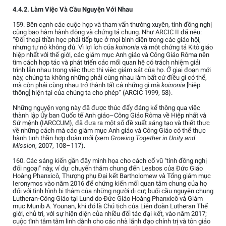
4.4.2. Làm Việc Và Cầu Nguyện Với Nhau
159. Bên cạnh các cuộc họp và tham vấn thường xuyên, tính đồng nghị
cũng bao hàm hành động và chứng tá chung. Như ARCIC II đã nêu:
“Đối thoại thần học phải tiếp tục ở mọi bình diện trong các giáo hội,
nhưng tự nó không đủ. Vì lợi ích của
koinonia
và một chứng tá Kitô giáo
hiệp nhất với thế giới, các giám mục Anh giáo và Công Giáo Rôma nên
tìm cách hợp tác và phát triển các mối quan hệ có trách nhiệm giải
trình lẫn nhau trong việc thực thi việc giám sát của họ. Ở giai đoạn mới
này, chúng ta không những phải cùng nhau làm bất cứ điều gì có thể,
mà còn phải cùng nhau trở thành tất cả những gì mà
koinonia
[hiêp
thông] hiện tại của chúng ta cho phép” (ARCIC 1999, 58).
Những nguyện vọng này đã được thúc đẩy đáng kể thông qua việc
thành lập Ủy ban Quốc tế Anh giáo–Công Giáo Rôma về Hiệp nhất và
Sứ mệnh (IARCCUM), đã đưa ra một số đề xuất sáng tạo và thiết thực
về những cách mà các giám mục Anh giáo và Công Giáo có thể thực
hành tinh thần hợp đoàn mới (xem
Growing Together in Unity and
Mission
, 2007, 108–117).
160. Các sáng kiến gần đây minh họa cho cách cổ vũ "tính đồng nghị
đối ngoại" này, ví dụ: chuyến thăm chung đến Lesbos của Đức Giáo
Hoàng Phanxicô, Thượng phụ Đại kết Bartholomew và Tổng giám mục
Ieronymos vào năm 2016 để chứng kiến mối quan tâm chung của họ
đối với tình hình bi thảm của những người di cư; buổi cầu nguyện chung
Lutheran-Công Giáo tại Lund do Đức Giáo Hoàng Phanxicô và Giám
mục Munib A. Younan, khi đó là Chủ tịch của Liên đoàn Lutheran Thế
giới, chủ trì, với sự hiện diện của nhiều đối tác đại kết, vào năm 2017;
cuộc tĩnh tâm tâm linh dành cho các nhà lãnh đạo chính trị và tôn giáo