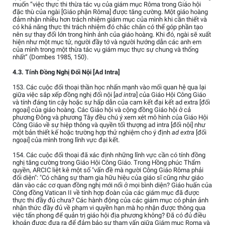
muốn “việc thực thi thừa tác vụ của giám mục Rôma trong Giáo hội
đặc thù của ngài [Giáo phận Rôma] được tăng cường. Một giáo hoàng
đảm nhận nhiều hơn trách nhiệm giám mục của mình khi cần thiết và
có khả năng thực thi trách nhiệm đó chắc chắn có thể góp phần tạo
nên sự thay đổi lớn trong hình ảnh của giáo hoàng. Khi đó, ngài sẽ xuất
hiện như một mục tử, người đầy tớ và người hướng dẫn các anh em
của mình trong một thừa tác vụ giám mục thực sự chung và thống
nhất” (Dombes 1985, 150).
4.3. Tính Đồng Nghị Đối Nội [Ad Intra]
153. Các cuộc đối thoại thần học nhấn mạnh vào mối quan hệ qua lại
giữa việc sắp xếp đồng nghị đối nội [
ad intra
] của Giáo Hội Công Giáo
và tính đáng tin cậy hoặc sự hấp dẫn của cam kết đại kết ad extra [đối
ngoại] của giáo hoàng. Các Giáo hội và cộng đồng Giáo hội ở cả
phương Đông và phương Tây đều chú ý xem xét mô hình của Giáo Hội
Công Giáo về sự hiệp thông và quyền tối thượng ad intra [đối nội] như
một bản thiết kế hoặc trường hợp thử nghiệm cho ý định
ad extra
[đối
ngoại] của mình trong lĩnh vực đại kết.
154. Các cuộc đối thoại đã xác định những lĩnh vực cần có tính đồng
nghị tăng cường trong Giáo Hội Công Giáo. Trong Hồng phúc Thẩm
quyền, ARCIC liệt kê một số "vấn đề mà người Công Giáo Rôma phải
đối diện": "Có chăng sự tham gia hữu hiệu của giáo sĩ cũng như giáo
dân vào các cơ quan đồng nghị mới nổi ở mọi bình diện? Giáo huấn của
Công đồng Vatican II về tính hợp đoàn của các giám mục đã được
thực thi đầy đủ chưa? Các hành động của các giám mục có phản ảnh
nhận thức đầy đủ về phạm vi quyền hạn mà họ nhận được thông qua
việc tấn phong để quản trị giáo hội địa phương không? Đã có đủ điều
khoản được đưa ra để đảm bảo sự tham vấn giữa Giám mục Roma và