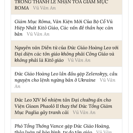
TRONG THÁNH LỄ NHẬN TÒA GIÁM MỤC
ROMA
Vũ Văn An
Giám Mục Rôma, Văn Kiện Mới Của Bộ Cổ Vũ
Hiệp Nhất Kitô Giáo, Các vấn đề thần học căn
bản
Vũ Văn An
Nguyên văn Diễn từ của Đức Giáo Hoàng Leo với
Đại diện các tôn giáo không phải Công Giáo và
không phải là Kitô giáo
Vũ Văn An
Đức Giáo Hoàng Leo lần đầu gặp Zelenskyy, cầu
nguyện cho lệnh ngừng bắn ở Ukraine
Vũ Văn
An
Đức Leo XIV bổ nhiệm tân Đại chưởng ấn cho
Viện Gioan Phaolô II thay thế Đức Tổng Giám
Mục Paglia gây tranh cãi
Vũ Văn An
Phó Tổng Thống Vance gặp Đức Giáo Hoàng,
thảo luận về hòa bình, tự do tôn giáo
Vũ Văn