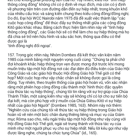
thông công đồng” không chỉ có ý định về mục đích, mà còn có ý định
về phương tiện trên con đường dẫn đến sự hiệp nhất, trong khuôn khổ
của nhiều cấu trúc và sáng kiến chung theo kiểu công đồng/đồng nghị.
Do đó, Đại hội WCC Nairobi năm 1975 đã đề xuất việc thành lập “các
cuộc họp công đồng” để thúc đẩy sự thống nhất giữa các cộng đồng
Kitô giáo khác nhau. Bằng cách thực hiện tầm nhìn này về “tình hiệp
thông công đồng”, các Giáo hội sẽ có thể làm cho sự hiệp thông mà họ
đã chia sẻ trở nên hữu hình và sâu sắc hơn, thông qua điều có thể
được gọi là
‘tính đồng nghị đối ngoại’.
157. Trong góc nhìn này, Nhóm Dombes đã kết thúc văn kiện năm
1985 của mình bằng một nguyện vọng cuối cùng: “Chúng ta phải chờ
đợi khoảnh khắc hiệp thông trọn vẹn được mong đợi trước khi mong
muốn triệu tập một hội đồng nơi các đại diện đủ điều kiện của Giáo Hội
Công Giáo và các giáo hội thuộc Hội đồng Giáo hội Thế giới có thể
họp? Một cuộc họp như vậy chắc chắn sẽ không được gọi là công
đồng. Tuy nhiên, theo truyền thống của giáo hội hoàn vũ, vốn xác nhận
rằng một phiên họp công đồng cấu thành một ‘hình thức đặc quyền
của thừa tác vụ hiệp thông’, chúng tôi tin rằng với sự trợ giúp của Chúa
Thánh Thần, một sáng kiến như vậy sẽ không chỉ có lợi cho sự tiến bộ
đại kết, mà còn phù hợp với ý muốn của Chúa Giêsu Kitô vì sự hiệp
nhất của giáo hội Người” (Dombes 1985, 163). Nhóm này nói thêm:
“Nghiên cứu của chúng tôi về thừa tác vụ hiệp thông trong Giáo hội
hoàn vũ vẽ nên một bức chân dung thiêng liêng và mục vụ của Giám
mục Rôma sao cho, nếu ngài triệu tập một hội đồng như vậy cùng với
Hội đồng Giáo hội Thế giới, ngài sẽ trung thành với thừa tác vụ của
mình như một người phục vụ cho sự hiệp nhất. Nếu lời kêu gọi như vậy
được lắng nghe, chúng ta chúc tụng Chúa” (id., 165).