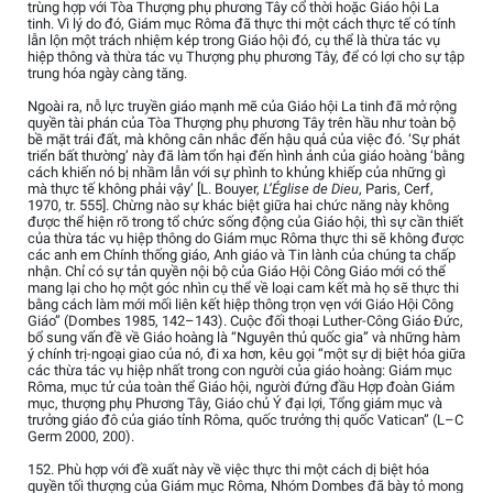
trùng hợp với Tòa Thượng phụ phương Tây cổ thời hoặc Giáo hội La
tinh. Vì lý do đó, Giám mục Rôma đã thực thi một cách thực tế có tính
lẫn lộn một trách nhiệm kép trong Giáo hội đó, cụ thể là thừa tác vụ
hiệp thông và thừa tác vụ Thượng phụ phương Tây, để có lợi cho sự tập
trung hóa ngày càng tăng.
Ngoài ra, nỗ lực truyền giáo mạnh mẽ của Giáo hội La tinh đã mở rộng
quyền tài phán của Tòa Thượng phụ phương Tây trên hầu như toàn bộ
bề mặt trái đất, mà không cân nhắc đến hậu quả của việc đó. ‘Sự phát
triển bất thường’ này đã làm tổn hại đến hình ảnh của giáo hoàng ‘bằng
cách khiến nó bị nhầm lẫn với sự phình to khủng khiếp của những gì
mà thực tế không phải vậy’ [L. Bouyer,
L’Église de Dieu
, Paris, Cerf,
1970, tr. 555]. Chừng nào sự khác biệt giữa hai chức năng này không
được thể hiện rõ trong tổ chức sống động của Giáo hội, thì sự cần thiết
của thừa tác vụ hiệp thông do Giám mục Rôma thực thi sẽ không được
các anh em Chính thống giáo, Anh giáo và Tin lành của chúng ta chấp
nhận. Chỉ có sự tản quyền nội bộ của Giáo Hội Công Giáo mới có thể
mang lại cho họ một góc nhìn cụ thể về loại cam kết mà họ sẽ thực thi
bằng cách làm mới mối liên kết hiệp thông trọn vẹn với Giáo Hội Công
Giáo” (Dombes 1985, 142–143). Cuộc đối thoại Luther-Công Giáo Đức,
bổ sung vấn đề về Giáo hoàng là “Nguyên thủ quốc gia” và những hàm
ý chính trị-ngoại giao của nó, đi xa hơn, kêu gọi “một sự dị biệt hóa giữa
các thừa tác vụ hiệp nhất trong con người của giáo hoàng: Giám mục
Rôma, mục tử của toàn thể Giáo hội, người đứng đầu Hợp đoàn Giám
mục, thượng phụ Phương Tây, Giáo chủ Ý đại lợi, Tổng giám mục và
trưởng giáo đô của giáo tỉnh Rôma, quốc trưởng thị quốc Vatican” (L–C
Germ 2000, 200).
152. Phù hợp với đề xuất này về việc thực thi một cách dị biệt hóa
quyền tối thượng của Giám mục Rôma, Nhóm Dombes đã bày tỏ mong