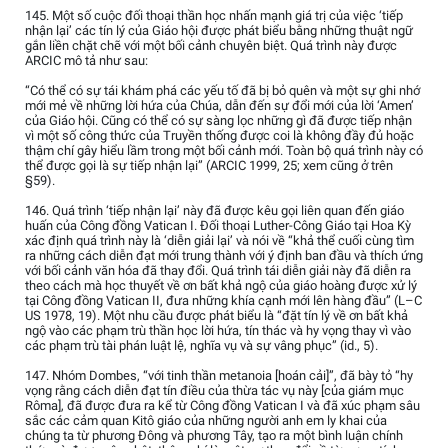
145. Một số cuộc đối thoại thần học nhấn mạnh giá trị của việc ‘tiếp
nhận lại’ các tín lý của Giáo hội được phát biểu bằng những thuật ngữ
gắn liền chặt chẽ với một bối cảnh chuyên biệt. Quá trình này được
ARCIC mô tả như sau:
“Có thể có sự tái khám phá các yếu tố đã bị bỏ quên và một sự ghi nhớ
mới mẻ về những lời hứa của Chúa, dẫn đến sự đổi mới của lời ‘Amen’
của Giáo hội. Cũng có thể có sự sàng lọc những gì đã được tiếp nhận
vì một số công thức của Truyền thống được coi là không đầy đủ hoặc
thậm chí gây hiểu lầm trong một bối cảnh mới. Toàn bộ quá trình này có
thể được gọi là sự tiếp nhận lại” (ARCIC 1999, 25; xem cũng ở trên
§59).
146. Quá trình ‘tiếp nhận lại’ này đã được kêu gọi liên quan đến giáo
huấn của Công đồng Vatican I. Đối thoại Luther-Công Giáo tại Hoa Kỳ
xác định quá trình này là ‘diễn giải lại’ và nói về “khả thể cuối cùng tìm
ra những cách diễn đạt mới trung thành với ý định ban đầu và thích ứng
với bối cảnh văn hóa đã thay đổi. Quá trình tái diễn giải này đã diễn ra
theo cách mà học thuyết về ơn bất khả ngộ của giáo hoàng được xử lý
tại Công đồng Vatican II, đưa những khía cạnh mới lên hàng đầu” (L–C
US 1978, 19). Một nhu cầu được phát biểu là “đặt tín lý về ơn bất khả
ngộ vào các phạm trù thần học lời hứa, tín thác và hy vọng thay vì vào
các phạm trù tài phán luật lệ, nghĩa vụ và sự vâng phục” (id., 5).
147. Nhóm Dombes, “với tinh thần metanoia [hoán cải]”, đã bày tỏ “hy
vọng rằng cách diễn đạt tín điều của thừa tác vụ này [của giám mục
Rôma], đã được đưa ra kể từ Công đồng Vatican I và đã xúc phạm sâu
sắc các cảm quan Kitô giáo của những người anh em ly khai của
chúng ta từ phương Đông và phương Tây, tạo ra một bình luận chính