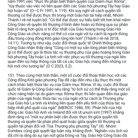
năm 1991 việc “thực thi phân biệt thẩm quyền của Giám mục Rôma”,
“tùy thuộc vào việc nó liên quan đến các Giáo hội phương Tây hay Giáo
hội hoàn vũ” (O–C Fr 1991, tr. 119). Khi suy nghĩ về cách quyền tối
thượng có thể được thực thi trong một Giáo hội tái hiệp nhất, Nhóm
Thánh I-rê-nê tuyên bố: “Có thể đạt được sự hiểu biết tốt hơn khái niệm
Công Giáo về quyền tối thượng ở bình diện hoàn vũ thông qua sự phân
biệt rõ ràng hơn giữa vị trí độc nhất của Giáo hoàng trong Giáo Hội
Công Giáo và chức năng có thể có của ngài với tư cách là người đứng
đầu trong cộng đồng Kitô giáo rộng lớn hơn” (Thánh I-rê-nê 2018,
14.11). Tương tự như vậy, cuộc đối thoại quốc tế Chính thống giáo-
Công Giáo nhận thấy rằng “Cũng có một sự sẵn lòng phân biệt những
gì có thể được gọi là thừa tác vụ thượng phụ của giáo hoàng trong Giáo
hội phương Tây hoặc La tinh với việc phục vụ tối thượng của ngài liên
quan đến sự hiệp thông của tất cả các Giáo hội, mang đến những cơ
hội mới cho tương lai” (O C 2023, 5.2).
151. Theo cùng một tinh thần, một số cuộc đối thoại thần học với các
Cộng đồng Kitô giáo phương Tây đề cập đến nhu cầu thực thi một
cách khác biệt thừa tác vụ của Giám mục Rôma. Ví dụ, cuộc đối thoại
quốc tế Giám lý-Công Giáo nêu rằng “từ lịch sử có thể thấy rằng một số
chức năng hiện tại do giám mục Rôma thực thi liên quan đến tòa giáo
phận của ngài hoặc thừa tác vụ của ngài với tư cách là Thượng phụ
của Giáo hội La tinh và không liên quan đến yếu tính của thừa tác vụ
hiệp nhất phổ quát của ngài” (MERCIC 1986, 59). Phản hồi của Hội
đồng các Giáo hội Anh và Ireland đối với Ut unum sint (1997) khẳng
định rằng có "một sự phân biệt cần được thực thi giữa quyền tối
thượng và quyền tài phán phổ quát hoặc giữa quyền tối thượng và
quyền tài phán đối với 'Tòa Thượng phụ phương Tây'" (4). Nhóm
Dombes cũng giải quyết lập luận này, khẳng định: "Nghiên cứu lịch sử
đã chỉ ra rằng do sự rạn nứt giữa Đông và Tây, Giáo Hội Công Giáo đã