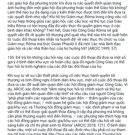
các giáo hội địa phương trước khi đưa ra các quyết định quan trọng
ảnh hưởng đến một giáo hội địa phương hoặc toàn thể Giáo hội không?
Làm thế nào sự đa dạng của ý kiến thần học được tính đến khi đưa ra
các quyết định như vậy? Khi hỗ trợ Giám mục Rôma trong công việc cổ
vũ sự hiệp thông giữa các giáo hội, các cấu trúc và thủ tục của Giáo
triều Rôma có tôn trọng đầy đủ việc thực thi quyền giám mục ở các
bình diện khác không? Trên hết, Giáo Hội Công Giáo Rôma sẽ giải
quyết vấn đề về quyền tối thượng phổ quát như thế nào khi nó xuất hiện
từ 'cuộc đối thoại kiên nhẫn và huynh đệ' về việc thực thi chức vụ của
Giám mục Rôma mà Đức Gioan Phaolô II đã mời 'các nhà lãnh đạo
giáo hội và các nhà thần học của họ' hướng tới? (ARCIC 1999, 57).
155. Để trả lời những câu hỏi này, các cuộc đối thoại đã đưa ra một số
gợi ý ở bình diện khu vực và hoàn cầu, qua đó người Công Giáo có thể
học hỏi từ kinh nghiệm của các đối tác đối thoại của họ.
Khi suy tư về sự cần thiết phải củng cố việc thực hành quyền tối
thượng và tính đồng nghị ở bình diện khu vực, một số cuộc đối thoại đã
đưa ra các đề xuất liên quan đến các hội đồng giám mục Công Giáo. Ví
dụ, ARCIC xác định một "tiềm năng học hỏi từ chính sách và thủ tục
của Anh giáo liên quan đến cấp tỉnh" và nhu cầu của người Công Giáo
"phải phát triển các nguyên tắc liên quan đến: – thẩm quyền của các
hội đồng giám mục; – mối quan hệ giữa các hội đồng giám mục quốc
gia/khu vực và Thượng hội đồng giám mục; – xác định phạm vi và loại
vấn đề có thể được giải quyết thỏa đáng ở cấp địa phương mà không
cần phải thường xuyên nhờ đến Rôma; – các phương tiện thích hợp mà
các hội đồng giám mục quốc gia/khu vực có thể đặt câu hỏi về các
sáng kiến và chỉ thị phát sinh từ Rôma" (ARCIC 2018, 121). Ở bình diện
hoàn cầu, một số cuộc đối thoại đã xác định nhu cầu phải có sự tham
gia tốt hơn của toàn thể dân Chúa vào các tiến trình của Thượng hội