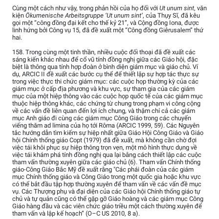
Cùng một cách như vậy, trong phản hồi của họ đối với
Ut unum sint
, văn
kiện
Ökumenische Arbeitsgruppe ‘Ut unum sint’
, của Thụy Sĩ, đã kêu
gọi một “công đồng đại kết cho thế kỷ 21”, và Cộng đồng Iona, được
linh hứng bởi Công vụ 15, đã đề xuất một “Công đồng Giêrusalem” thứ
hai.
158. Trong cùng một tinh thần, nhiều cuộc đối thoại đã đề xuất các
sáng kiến khác nhau để cổ vũ tính đồng nghị giữa các Giáo hội, đặc
biệt là thông qua tính hợp đoàn ở bình diện giám mục và giáo chủ. Ví
dụ, ARCIC II đề xuất các bước cụ thể để thiết lập sự hợp tác thực sự
trong việc thực thi chức giám mục: các cuộc họp thường kỳ của các
giám mục ở cấp địa phương và khu vực, sự tham gia của các giám
mục của một hiệp thông vào các cuộc họp quốc tế của các giám mục
thuộc hiệp thông khác, các chứng từ chung trong phạm vi công cộng
về các vấn đề liên quan đến lợi ích chung, và thậm chí cả các giám
mục Anh giáo đi cùng các giám mục Công Giáo trong các chuyến
viếng thăm ad limina của họ tới Rôma (ARCIC 1999, 59). Các Nguyên
tắc hướng dẫn tìm kiếm sự hiệp nhất giữa Giáo Hội Công Giáo và Giáo
hội Chính thống giáo Copt (1979) đã đề xuất, mà không cần chờ đợi
việc tái khôi phục sự hiệp thông trọn vẹn, một mô hình thực dụng về
việc tái khám phá tính đồng nghị qua lại bằng cách thiết lập các cuộc
tham vấn thường xuyên giữa các giáo chủ (6). Tham vấn Chính thống
giáo-Công Giáo Bắc Mỹ đề xuất rằng "Các phái đoàn của các giám
mục Chính thống giáo và Công Giáo trong một quốc gia hoặc khu vực
có thể bắt đầu tập hợp thường xuyên để tham vấn về các vấn đề mục
vụ. Các Thượng phụ và đại diện của các Giáo hội Chính thống giáo tự
chủ và tự quản cũng có thể gặp gỡ Giáo hoàng và các giám mục Công
Giáo hàng đầu và các viên chức giáo triều một cách thường xuyên để
tham vấn và lập kế hoạch” (O–C US 2010, 8 a).