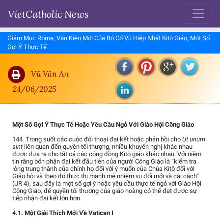
VietCatholic News
Giám Mục Rôma, Văn Kiện Mới Của Bộ Cổ Vũ Hiệp Nhất Kitô Giáo, Một Số
Gợi Ý Thực Tế
Vũ Văn An
24/06/2025
Một Số Gợi Ý Thực Tế Hoặc Yêu Cầu Ngỏ Với Giáo Hội Công Giáo
144. Trong suốt các cuộc đối thoại đại kết hoặc phản hồi cho
Ut unum
sint
liên quan đến quyền tối thượng, nhiều khuyến nghị khác nhau
được đưa ra cho tất cả các cộng đồng Kitô giáo khác nhau. Với niềm
tin rằng bổn phận đại kết đầu tiên của người Công Giáo là “kiểm tra
lòng trung thành của chính họ đối với ý muốn của Chúa Kitô đối với
Giáo hội và theo đó thực thi mạnh mẽ nhiệm vụ đổi mới và cải cách”
(UR 4), sau đây là một số gợi ý hoặc yêu cầu thực tế ngỏ với Giáo Hội
Công Giáo, để quyền tối thượng của giáo hoàng có thể đạt được sự
tiếp nhận đại kết lớn hơn.
4.1. Một Giải Thích Mới Về Vatican I