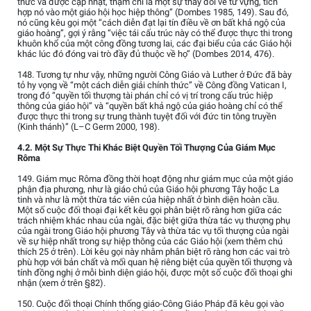
thức và được cập nhật, thậm chí là một sự thay đổi về từ vựng, tích
hợp nó vào một giáo hội học hiệp thông” (Dombes 1985, 149). Sau đó,
nó cũng kêu gọi một “cách diễn đạt lại tín điều về ơn bất khả ngộ của
giáo hoàng”, gợi ý rằng “việc tái cấu trúc này có thể được thực thi trong
khuôn khổ của một công đồng tương lai, các đại biểu của các Giáo hội
khác lúc đó đóng vai trò đầy đủ thuộc về họ” (Dombes 2014, 476).
148. Tương tự như vậy, những người Công Giáo và Luther ở Đức đã bày
tỏ hy vọng về “một cách diễn giải chính thức” về Công đồng Vatican I,
trong đó “quyền tối thượng tài phán chỉ có vị trí trong cấu trúc hiệp
thông của giáo hội” và “quyền bất khả ngộ của giáo hoàng chỉ có thể
được thực thi trong sự trung thành tuyệt đối với đức tin tông truyền
(Kinh thánh)” (L–C Germ 2000, 198).
4.2. Một Sự Thực Thi Khác Biệt Quyền Tối Thượng Của Giám Mục
Rôma
149. Giám mục Rôma đồng thời hoạt động như giám mục của một giáo
phận địa phương, như là giáo chủ của Giáo hội phương Tây hoặc La
tinh và như là một thừa tác viên của hiệp nhất ở bình diện hoàn cầu.
Một số cuộc đối thoại đại kết kêu gọi phân biệt rõ ràng hơn giữa các
trách nhiệm khác nhau của ngài, đặc biệt giữa thừa tác vụ thượng phụ
của ngài trong Giáo hội phương Tây và thừa tác vụ tối thượng của ngài
về sự hiệp nhất trong sự hiệp thông của các Giáo hội (xem thêm chú
thích 25 ở trên). Lời kêu gọi này nhằm phân biệt rõ ràng hơn các vai trò
phù hợp với bản chất và mối quan hệ riêng biệt của quyền tối thượng và
tính đồng nghị ở mỗi bình diện giáo hội, được một số cuộc đối thoại ghi
nhận (xem ở trên §82).
150. Cuộc đối thoại Chính thống giáo-Công Giáo Pháp đã kêu gọi vào