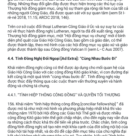
đồng. Những thay đổi gần đây được thực hiện trong các thủ tục của
Thượng hội đồng giám mục, ủng hộ sự tham gia rộng rãi hơn của tất cả
những người Công Giáo, đã được quan sát với sự quan tâm (xem St I-
rê-nê 2018, 11.15; ARCIC 2018, 146).
Trên cơ sở cuộc đối thoại Lutheran-Công Giáo ở Úc và sự suy tư của
nó về thực hành đồng nghị Lutheran, người ta đã đề xuất rằng, ngoài
Thượng hội đồng giám mục, một "Hội đồng mục vụ chung" mới ở bình
diện phổ quát của Giáo Hội Công Giáo, bao gồm cả giáo dân, có thể
được thành lập, theo mô hình của các hội đồng mục vụ giáo xứ và giáo
phận được thành lập sau Công đồng Vatican II (xem L–C Aus 2007).
4.4. Tính Đồng Nghị Đối Ngoại [Ad Extra]: “Cùng Nhau Bước Đi”
Khái niệm đồng nghị cũng có thể được áp dụng cho mối quan hệ của
Giáo Hội Công Giáo với các cộng đồng Kitô giáo khác, vì con đường đại
kết cũng là một quá trình “cùng nhau bước đi”. Tính đồng nghị này
được thúc đẩy thông qua các cuộc tham vấn thường xuyên và hành
động và chứng tá chung.
4.4.1. “TÌNH HIỆP THÔNG CÔNG ĐỒNG” VÀ QUYỀN TỐI THƯỢNG
156. Khái niệm “tình hiệp thông công đồng [conciliar fellowship] ” đã
được mô tả như một mô hình và phương pháp hiệp nhất khả thi vào
những năm 1970 bởi Hội đồng các Giáo hội Thế giới và được nhiều
cộng đồng Kitô giáo trên thế giới chấp nhận, cho đến ngày nay vẫn đưa
ra những cách thức khả thi để tiến về phía trước. Chắc chắn, tình công
đồng/tính đồng nghị sẽ tạo nên một khía cạnh của đời sống nội bộ của
Giáo hội tái hợp nhất, và do đó đề cập đến mục tiêu của chủ nghĩa đại
kết chứ không phải phương tiện của nó. Tuy nhiên, kiểu nói “tình hiệp