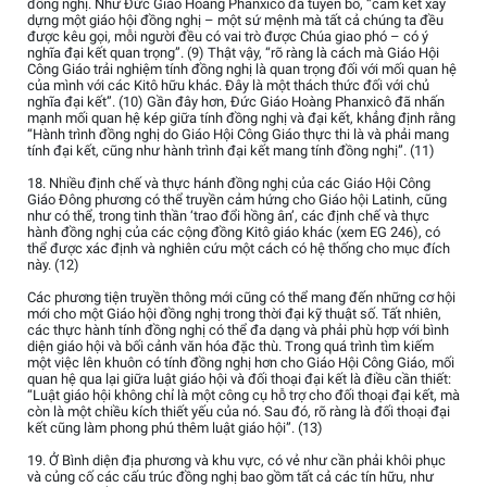
đồng nghị. Như Đức Giáo Hoàng Phanxicô đã tuyên bố, “cam kết xây
dựng một giáo hội đồng nghị – một sứ mệnh mà tất cả chúng ta đều
được kêu gọi, mỗi người đều có vai trò được Chúa giao phó – có ý
nghĩa đại kết quan trọng”. (9) Thật vậy, “rõ ràng là cách mà Giáo Hội
Công Giáo trải nghiệm tính đồng nghị là quan trọng đối với mối quan hệ
của mình với các Kitô hữu khác. Đây là một thách thức đối với chủ
nghĩa đại kết”. (10) Gần đây hơn, Đức Giáo Hoàng Phanxicô đã nhấn
mạnh mối quan hệ kép giữa tính đồng nghị và đại kết, khẳng định rằng
“Hành trình đồng nghị do Giáo Hội Công Giáo thực thi là và phải mang
tính đại kết, cũng như hành trình đại kết mang tính đồng nghị”. (11)
18. Nhiều định chế và thực hánh đồng nghị của các Giáo Hội Công
Giáo Đông phương có thể truyền cảm hứng cho Giáo hội Latinh, cũng
như có thể, trong tinh thần ‘trao đổi hồng ân’, các định chế và thực
hành đồng nghị của các cộng đồng Kitô giáo khác (xem EG 246), có
thể được xác định và nghiên cứu một cách có hệ thống cho mục đích
này. (12)
Các phương tiện truyền thông mới cũng có thể mang đến những cơ hội
mới cho một Giáo hội đồng nghị trong thời đại kỹ thuật số. Tất nhiên,
các thực hành tính đồng nghị có thể đa dạng và phải phù hợp với bình
diện giáo hội và bối cảnh văn hóa đặc thù. Trong quá trình tìm kiếm
một việc lên khuôn có tính đồng nghị hơn cho Giáo Hội Công Giáo, mối
quan hệ qua lại giữa luật giáo hội và đối thoại đại kết là điều cần thiết:
“Luật giáo hội không chỉ là một công cụ hỗ trợ cho đối thoại đại kết, mà
còn là một chiều kích thiết yếu của nó. Sau đó, rõ ràng là đối thoại đại
kết cũng làm phong phú thêm luật giáo hội”. (13)
19. Ở Bình diện địa phương và khu vực, có vẻ như cần phải khôi phục
và củng cố các cấu trúc đồng nghị bao gồm tất cả các tín hữu, như