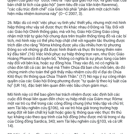
quyền của giáo hội” được hiểu là “hậu quả giáo hội học và giáo luật của
bản chất bí tích của giáo hội” (xem tiêu đề của Văn kiện Ravenna),
“các cấu trúc định chế” của Giáo hội phải “phản ảnh một cách hiển
hiện mầu nhiệm
koinonia
này” (O–C 2007, 3).
26. Mặc dù có một ‘việc phục vụ tình yêu’ thiết yếu, nhưng một mô hình
hiệp thông như vậy sẽ được thực thi khác nhau ở Đông và Tây. Đối với
các Giáo hội Chính thống giáo, mà với họ, Giáo Hội Công Giáo công
nhận một trật tự giáo hội chung dựa trên truyền thống tông đồ và các bí
tích, mô hình này có thể phù hợp chặt chẽ với nguyên tắc thường được
trích dẫn cho rằng “Rôma không được yêu cầu nhiều hơn từ phương
Đông so với những gì đã được hình thành và thực thi trong thiên niên
kỷ đầu tiên”.(16) Việc khôi phục sự hiệp thông trọn vẹn, như Đức Giáo
Hoàng Phanxicô đã tuyên bố, “không có nghĩa là sự phục tùng của bên
này đối với bên kia, hoặc sự đồng hóa. Thay vào đó, nó có nghĩa là
chào đón tất cả các ân huệ mà Thiên Chúa đã ban cho mỗi bên, do đó
chứng minh cho toàn thế giới thấy mầu nhiệm cứu độ vĩ đại do Chúa
Kitô thực thi thông qua Chúa Thánh Thần.” (17) Nó ngụ ý sự công nhận
quyền của các Giáo hội Đông phương được “tự quản lý theo kỷ luật của
họ” (UR 16), đặc biệt liên quan đến việc bầu chọn giám mục.
Mô hình này có thể bao gồm hai trách nhiệm được xác định bởi các
cuộc đối thoại liên quan đến chức vụ hiệp nhất của Giám mục Rôma:
một vai trò cụ thể trong các công đồng chung (như triệu tập và chủ trì;
xem Tài liệu nghiên cứu §106), và vai trò hòa giải trong trường hợp
xung đột về bản chất kỷ luật hoặc giáo lý, thông qua việc thực thi thủ
tục kháng cáo theo quy trình của hội đồng (như được mô tả trong ví dụ
của Công đồng Sardica, 343; xem Tài liệu nghiên cứu §103, và cả UR
14).