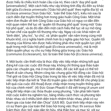
được hiểu là chiều kích hoàn cầu của nó, theo cách ‘duy phổ quát
[universalistic]’. Một cách hiểu như vậy không tính đầy đủ đến sự khác
biệt giữa
Ecclesia universalis
(‘Giáo hội phổ quát’ theo nghĩa địa lý) và
Ecclesia universa
(‘trọn Giáo hội’, ‘toàn thể Giáo hội’), kiểu nói sau là
cách diễn đạt truyền thống hơn trong giáo huấn Công Giáo. Một khái
niệm đơn thuần về tính Công Giáo của Giáo hội có nguy cơ dẫn đến
một quan niệm thế tục về ‘quyền tối thượng phổ quát’ trong một ‘Giáo
hội phổ quát’, và do đó dẫn đến một cách hiểu thế tục về sự mở rộng
và hạn chế của quyền tối thượng như vậy. Ngay cả các khái niệm về
‘bình diện’, ‘phụ trợ’, ‘tự chủ’, và ‘phân quyền’ vẫn nằm trong cùng một
khuôn khổ, có ý nghĩa hành chính hơn là ý nghĩa giáo hội học. Quyền tối
thượng của Rôma nên được hiểu không phải như một quyền lực phổ
quát trong một Giáo hội phổ quát (
Ecclesia universalis
), mà là một
thẩm quyền phục vụ cho sự hiệp thông giữa trong các Giáo hội
(
communio Ecclesiarum
), tức là toàn thể Giáo hội (
Ecclesia universa
).
9. Một bước cần thiết nữa là thúc đẩy việc tiếp nhận những kết quả
đáng kể của các cuộc đối thoại này, không chỉ thông qua thảo luận
giữa các chuyên gia, mà ở mọi bình diện, để các kết quả có thể trở
thành di sản chung. Nhóm công tác chung giữa Hội đồng các Giáo hội
Thế giới và Giáo Hội Công Giáo trong tài liệu về việc tiếp nhận đã mô tả
việc tiếp nhận đại kết là “thái độ truyền giáo cần thiết để cho phép [các
kết quả của cuộc đối thoại] được chấp nhận trong truyền thống giáo
hội của chính mình”. (4) Đức Gioan Phaolô II đã viết trong
Ut unum sint
rằng để tiếp nhận các thỏa thuận song phương, “cần phải tiến hành
một cuộc kiểm tra nghiêm túc, bằng nhiều cách thức và phương tiện
khác nhau và ở nhiều bình diện trách nhiệm khác nhau, phải có sự
tham gia của toàn thể dân Chúa” (UUS 80). Quá trình tiếp nhận này nên
có sự tham gia của toàn thể Giáo hội trong việc thực thi
sensus fidei
[cảm thức đức tin]: giáo dân tín hữu, nhà thần học và mục tử, với sự