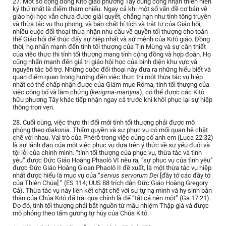
27. Một số cộng đồng Kitô giáo phương Tây cũng công nhận thiên niên
kỷ thứ nhất là điểm tham chiếu. Ngay cả khi một số vấn đề cơ bản về
giáo hội học vẫn chưa được giải quyết, chẳng hạn như tính tông truyền
và thừa tác vụ thụ phong, và bản chất bí tích và trật tự của Giáo hội,
nhiều cuộc đối thoại thừa nhận nhu cầu về quyền tối thượng cho toàn
thể Giáo hội để thúc đẩy sự hiệp nhất và sứ mệnh của Kitô giáo. Đồng
thời, họ nhấn mạnh đến tính tối thượng của Tin Mừng và sự cần thiết
của việc thực thi tính tối thượng mang tính cộng đồng và hợp đoàn. Họ
cũng nhấn mạnh đến giá trị giáo hội học của bình diện khu vực và
nguyên tắc bổ trợ. Những cuộc đối thoại này đưa ra những hiểu biết và
quan điểm quan trọng hướng đến việc thực thi một thừa tác vụ hiệp
nhất có thể chấp nhận được của Giám mục Rôma, tính tối thượng của
việc công bố và làm chứng (
kerigma-martyria
), có thể được các Kitô
hữu phương Tây khác tiếp nhận ngay cả trước khi khôi phục lại sự hiệp
thông trọn vẹn.
28. Cuối cùng, việc thực thi đổi mới tính tối thượng phải được mô
phỏng theo
diakonia
. Thẩm quyền và sự phục vụ có mối quan hệ chặt
chẽ với nhau. Vai trò của Phêrô trong việc củng cố anh em (Luca 22:32)
là sự lãnh đạo của một việc phục vụ dựa trên ý thức về sự yếu đuối và
tội lỗi của chính mình. “tính tối thượng của phục vụ, thừa tác và tình
yêu” được Đức Giáo Hoàng Phaolô VI nêu ra, “sự phục vụ của tình yêu”
được Đức Giáo Hoàng Gioan Phaolô II đề xuất, là một thừa tác vụ hiệp
nhất được hiểu là mục vụ của “
servus servorum Dei
[đầy tớ các đầy tớ
của Thiên Chúa] ” (ES 114; UUS 88 trích dẫn Đức Giáo Hoàng Gregory
Cả). Thừa tác vụ này liên kết chặt chẽ với sự tự hạ mình và hy sinh bản
thân của Chúa Kitô đã trải qua chính là để “tất cả nên một” (Ga 17:21).
Do đó, tính tối thượng phải bắt nguồn từ mầu nhiệm Thập giá và được
mô phỏng theo tấm gương tự hủy của Chúa Kitô.