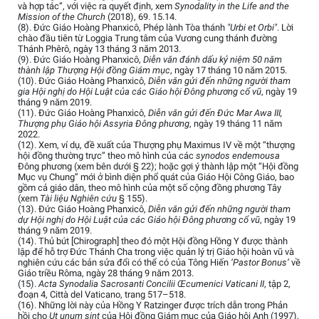
và hợp tác”, với việc ra quyết định, xem
Synodality in the Life and the
Mission of the Church
(2018), 69. 15.14.
(8). Đức Giáo Hoàng Phanxicô, Phép lành Tòa thánh
"Urbi et Orbi"
. Lời
chào đầu tiên từ Loggia Trung tâm của Vương cung thánh đường
Thánh Phêrô, ngày 13 tháng 3 năm 2013.
(9). Đức Giáo Hoàng Phanxicô,
Diễn văn đánh dấu kỷ niệm 50 năm
thành lập Thượng Hội đồng Giám mục
, ngày 17 tháng 10 năm 2015.
(10). Đức Giáo Hoàng Phanxicô,
Diễn văn gửi đến những người tham
gia Hội nghị do Hội Luật của các Giáo hội Đông phương cổ vũ
, ngày 19
tháng 9 năm 2019.
(11). Đức Giáo Hoàng Phanxicô,
Diễn văn gửi đến Đức Mar Awa III,
Thượng phụ Giáo hội Assyria Đông phương
, ngày 19 tháng 11 năm
2022.
(12). Xem, ví dụ, đề xuất của Thượng phụ Maximus IV về một “thượng
hội đồng thường trực” theo mô hình của các
synodos endemousa
Đông phương (xem bên dưới § 22); hoặc gợi ý thành lập một “Hội đồng
Mục vụ Chung” mới ở bình diện phổ quát của Giáo Hội Công Giáo, bao
gồm cả giáo dân, theo mô hình của một số cộng đồng phương Tây
(xem
Tài liệu Nghiên cứu
§ 155).
(13). Đức Giáo Hoàng Phanxicô,
Diễn văn gửi đến những người tham
dự Hội nghị do Hội Luật của các Giáo hội Đông phương cổ vũ
, ngày 19
tháng 9 năm 2019.
(14). Thủ bút [Chirograph] theo đó một Hội đồng Hồng Y được thành
lập để hỗ trợ Đức Thánh Cha trong việc quản lý trị Giáo hội hoàn vũ và
nghiên cứu các bản sửa đổi có thể có của Tông Hiến
‘Pastor Bonus’
về
Giáo triều Rôma, ngày 28 tháng 9 năm 2013.
(15).
Acta Synodalia Sacrosanti Concilii Œcumenici Vaticani II
, tập 2,
đoạn 4, Città del Vaticano, trang 517–518.
(16). Những lời này của Hồng Y Ratzinger được trích dẫn trong Phản
hồi cho
Ut unum sint
của Hội đồng Giám mục của Giáo hội Anh (1997),