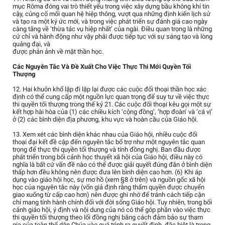
mục Rôma đóng vai trò thiết yếu trong việc xây dựng bầu không khí tin
cậy, củng cố mối quan hệ hiệp thông, vượt qua những định kiến lịch sử
và tạo ra một ký ức mới, và trong việc phát triển sự đánh giá cao ngày
càng tăng về ‘thừa tác vụ hiệp nhất’ của ngài. Điều quan trọng là những
cử chỉ và hành động như vậy phải được tiếp tục với sự sáng tạo và lòng
quảng đại, và
được phản ảnh về mặt thần học.
Các Nguyên Tắc Và Đề Xuất Cho Việc Thực Thi Mới Quyền Tối
Thượng
12. Hai khuôn khổ lặp đi lặp lại được các cuộc đối thoại thần học xác
định có thể cung cấp một nguồn lực quan trọng để suy tư về việc thực
thi quyền tối thượng trong thế kỷ 21. Các cuộc đối thoại kêu gọi một sự
kết hợp hài hòa của (1) các chiều kích ‘cộng đồng’, ‘hợp đoàn’ và ‘cá vị’
ở (2) các bình diện địa phương, khu vực và hoàn cầu của Giáo hội.
13. Xem xét các bình diện khác nhau của Giáo hội, nhiều cuộc đối
thoại đại kết đề cập đến nguyên tắc bổ trợ như một nguyên tắc quan
trọng để thực thi quyền tối thượng và tính đồng nghị. Ban đầu được
phát triển trong bối cảnh học thuyết xã hội của Giáo hội, điều này có
nghĩa là bất cứ vấn đề nào có thể được giải quyết đúng đắn ở bình diện
thấp hơn đều không nên được đưa lên bình diện cao hơn. (6) Khi áp
dụng vào giáo hội học, sự mơ hồ (xem §8 ở trên) và nguồn gốc xã hội
học của nguyên tắc này (vốn giả định rằng thẩm quyền được chuyển
giao xuống từ cấp cao hơn) nên được ghi nhớ để tránh cách tiếp cận
chỉ mang tính hành chính đối với đời sống Giáo hội. Tuy nhiên, trong bối
cảnh giáo hội, ý định và nội dung của nó có thể góp phần vào việc thực
thi quyền tối thượng theo lối đồng nghị bằng cách đảm bảo sự tham
gia của toàn thể dân Chúa vào quá trình ra quyết định, đặc biệt là trong