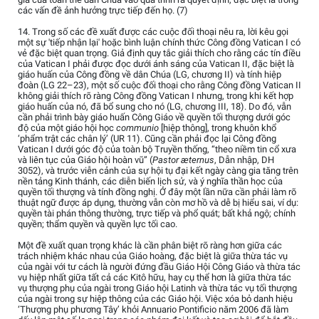
các vấn đề ảnh hưởng trực tiếp đến họ. (7)
14. Trong số các đề xuất được các cuộc đối thoại nêu ra, lời kêu gọi
một sự 'tiếp nhận lại' hoặc bình luận chính thức Công đồng Vatican I có
vẻ đặc biệt quan trọng. Giả định quy tắc giải thích cho rằng các tín điều
của Vatican I phải được đọc dưới ánh sáng của Vatican II, đặc biệt là
giáo huấn của Công đồng về dân Chúa (LG, chương II) và tính hiệp
đoàn (LG 22–23), một số cuộc đối thoại cho rằng Công đồng Vatican II
không giải thích rõ ràng Công đồng Vatican I nhưng, trong khi kết hợp
giáo huấn của nó, đã bổ sung cho nó (LG, chương III, 18). Do đó, vẫn
cần phải trình bày giáo huấn Công Giáo về quyền tối thượng dưới góc
độ của một giáo hội học
communio
[hiệp thông], trong khuôn khổ
‘phẩm trật các chân lý’ (UR 11). Cũng cần phải đọc lại Công đồng
Vatican I dưới góc độ của toàn bộ Truyền thống, “theo niềm tin cổ xưa
và liên tục của Giáo hội hoàn vũ” (
Pastor æternus
, Dẫn nhập, DH
3052), và trước viễn cảnh của sự hội tụ đại kết ngày càng gia tăng trên
nền tảng Kinh thánh, các diễn biến lịch sử, và ý nghĩa thần học của
quyền tối thượng và tính đồng nghị. Ở đây một lần nữa cần phải làm rõ
thuật ngữ được áp dụng, thường vẫn còn mơ hồ và dễ bị hiểu sai, ví dụ:
quyền tài phán thông thường, trực tiếp và phổ quát; bất khả ngộ; chính
quyền; thẩm quyền và quyền lực tối cao.
Một đề xuất quan trọng khác là cần phân biệt rõ ràng hơn giữa các
trách nhiệm khác nhau của Giáo hoàng, đặc biệt là giữa thừa tác vụ
của ngài với tư cách là người đứng đầu Giáo Hội Công Giáo và thừa tác
vụ hiệp nhất giữa tất cả các Kitô hữu, hay cụ thể hơn là giữa thừa tác
vụ thượng phụ của ngài trong Giáo hội Latinh và thừa tác vụ tối thượng
của ngài trong sự hiệp thông của các Giáo hội. Việc xóa bỏ danh hiệu
‘Thượng phụ phương Tây’ khỏi Annuario Pontificio năm 2006 đã làm