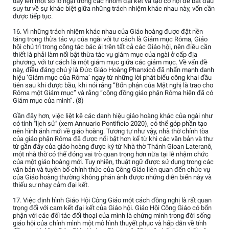
dấy lên một số lo ngại trong các nhóm đại kết và tạo cơ hội để bắt đầu
suy tư về sự khác biệt giữa những trách nhiệm khác nhau này, vốn cần
được tiếp tục.
16. Vì những trách nhiệm khác nhau của Giáo hoàng được đặt nền
tảng trong thừa tác vụ của ngài với tư cách là Giám mục Rôma, Giáo
hội chủ trì trong công tác bác ái trên tất cả các Giáo hội, nên điều cần
thiết là phải làm nổi bật thừa tác vụ giám mục của ngài ở cấp địa
phương, với tư cách là một giám mục giữa các giám mục. Về vấn đề
này, điều đáng chú ý là Đức Giáo Hoàng Phanxicô đã nhấn mạnh danh
hiệu ‘Giám mục của Rôma’ ngay từ những lời phát biểu công khai đầu
tiên sau khi được bầu, khi nói rằng “Bổn phận của Mật nghị là trao cho
Rôma một Giám mục” và rằng “cộng đồng giáo phận Rôma hiện đã có
Giám mục của mình”. (8)
Gần đây hơn, việc liệt kê các danh hiệu giáo hoàng khác của ngài như
có tính "lịch sử" (xem Annuario Pontificio 2020), có thể góp phần tạo
nên hình ảnh mới về giáo hoàng. Tương tự như vậy, nhà thờ chính tòa
của giáo phận Rôma đã được nổi bật hơn kể từ khi các văn bản và thư
từ gần đây của giáo hoàng được ký từ Nhà thờ Thánh Gioan Lateranô,
một nhà thờ có thể đóng vai trò quan trọng hơn nữa tại lễ nhậm chức
của một giáo hoàng mới. Tuy nhiên, thuật ngữ được sử dụng trong các
văn bản và tuyên bố chính thức của Công Giáo liên quan đến chức vụ
của Giáo hoàng thường không phản ảnh được những diễn biến này và
thiếu sự nhạy cảm đại kết.
17. Việc định hình Giáo Hội Công Giáo một cách đồng nghị là rất quan
trọng đối với cam kết đại kết của Giáo hội. Giáo Hội Công Giáo có bổn
phận với các đối tác đối thoại của mình là chứng minh trong đời sống
giáo hội của chính mình một mô hình thuyết phục và hấp dẫn về tính