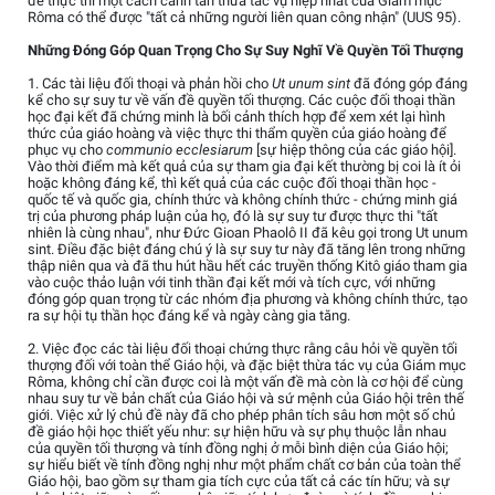
để thực thi một cách canh tân thừa tác vụ hiệp nhất của Giám mục
Rôma có thể được "tất cả những người liên quan công nhận" (UUS 95).
Những Đóng Góp Quan Trọng Cho Sự Suy Nghĩ Về Quyền Tối Thượng
1. Các tài liệu đối thoại và phản hồi cho
Ut unum sint
đã đóng góp đáng
kể cho sự suy tư về vấn đề quyền tối thượng. Các cuộc đối thoại thần
học đại kết đã chứng minh là bối cảnh thích hợp để xem xét lại hình
thức của giáo hoàng và việc thực thi thẩm quyền của giáo hoàng để
phục vụ cho
communio ecclesiarum
[sự hiệp thông của các giáo hội].
Vào thời điểm mà kết quả của sự tham gia đại kết thường bị coi là ít ỏi
hoặc không đáng kể, thì kết quả của các cuộc đối thoại thần học -
quốc tế và quốc gia, chính thức và không chính thức - chứng minh giá
trị của phương pháp luận của họ, đó là sự suy tư được thực thi "tất
nhiên là cùng nhau", như Đức Gioan Phaolô II đã kêu gọi trong Ut unum
sint. Điều đặc biệt đáng chú ý là sự suy tư này đã tăng lên trong những
thập niên qua và đã thu hút hầu hết các truyền thống Kitô giáo tham gia
vào cuộc thảo luận với tinh thần đại kết mới và tích cực, với những
đóng góp quan trọng từ các nhóm địa phương và không chính thức, tạo
ra sự hội tụ thần học đáng kể và ngày càng gia tăng.
2. Việc đọc các tài liệu đối thoại chứng thực rằng câu hỏi về quyền tối
thượng đối với toàn thể Giáo hội, và đặc biệt thừa tác vụ của Giám mục
Rôma, không chỉ cần được coi là một vấn đề mà còn là cơ hội để cùng
nhau suy tư về bản chất của Giáo hội và sứ mệnh của Giáo hội trên thế
giới. Việc xử lý chủ đề này đã cho phép phân tích sâu hơn một số chủ
đề giáo hội học thiết yếu như: sự hiện hữu và sự phụ thuộc lẫn nhau
của quyền tối thượng và tính đồng nghị ở mỗi bình diện của Giáo hội;
sự hiểu biết về tính đồng nghị như một phẩm chất cơ bản của toàn thể
Giáo hội, bao gồm sự tham gia tích cực của tất cả các tín hữu; và sự