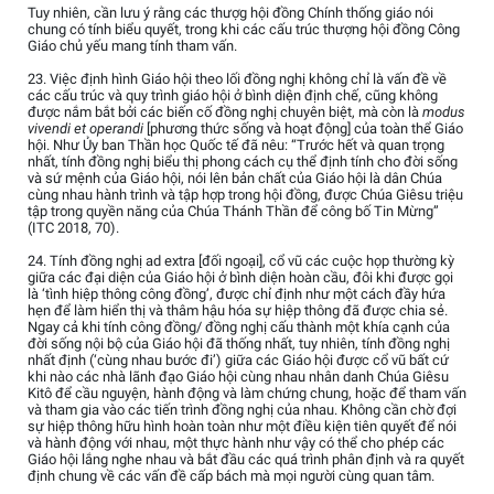
Tuy nhiên, cần lưu ý rằng các thượg hội đồng Chính thống giáo nói
chung có tính biểu quyết, trong khi các cấu trúc thượng hội đồng Công
Giáo chủ yếu mang tính tham vấn.
23. Việc định hình Giáo hội theo lối đồng nghị không chỉ là vấn đề về
các cấu trúc và quy trình giáo hội ở bình diện định chế, cũng không
được nắm bắt bởi các biến cố đồng nghị chuyên biệt, mà còn là
modus
vivendi et operandi
[phương thức sống và hoạt động] của toàn thể Giáo
hội. Như Ủy ban Thần học Quốc tế đã nêu: “Trước hết và quan trọng
nhất, tính đồng nghị biểu thị phong cách cụ thể định tính cho đời sống
và sứ mệnh của Giáo hội, nói lên bản chất của Giáo hội là dân Chúa
cùng nhau hành trình và tập hợp trong hội đồng, được Chúa Giêsu triệu
tập trong quyền năng của Chúa Thánh Thần để công bố Tin Mừng”
(ITC 2018, 70).
24. Tính đồng nghị ad extra [đối ngoại], cổ vũ các cuộc họp thường kỳ
giữa các đại diện của Giáo hội ở bình diện hoàn cầu, đôi khi được gọi
là ‘tình hiệp thông công đồng’, được chỉ định như một cách đầy hứa
hẹn để làm hiển thị và thâm hậu hóa sự hiệp thông đã được chia sẻ.
Ngay cả khi tính công đồng/ đồng nghị cấu thành một khía cạnh của
đời sống nội bộ của Giáo hội đã thống nhất, tuy nhiên, tính đồng nghị
nhất định (‘cùng nhau bước đi’) giữa các Giáo hội được cổ vũ bất cứ
khi nào các nhà lãnh đạo Giáo hội cùng nhau nhân danh Chúa Giêsu
Kitô để cầu nguyện, hành động và làm chứng chung, hoặc để tham vấn
và tham gia vào các tiến trình đồng nghị của nhau. Không cần chờ đợi
sự hiệp thông hữu hình hoàn toàn như một điều kiện tiên quyết để nói
và hành động với nhau, một thực hành như vậy có thể cho phép các
Giáo hội lắng nghe nhau và bắt đầu các quá trình phân định và ra quyết
định chung về các vấn đề cấp bách mà mọi người cùng quan tâm.