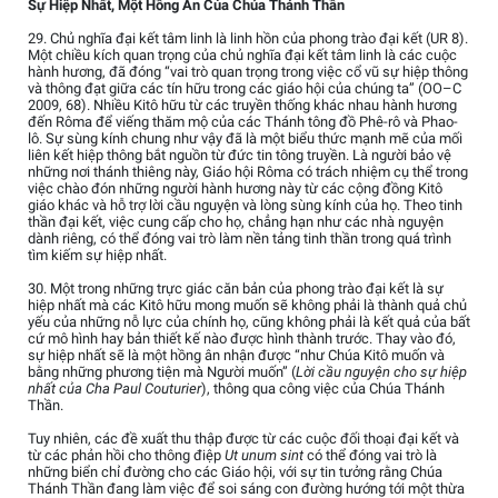
Sự Hiệp Nhất, Một Hồng Ân Của Chúa Thánh Thần
29. Chủ nghĩa đại kết tâm linh là linh hồn của phong trào đại kết (UR 8).
Một chiều kích quan trọng của chủ nghĩa đại kết tâm linh là các cuộc
hành hương, đã đóng “vai trò quan trọng trong việc cổ vũ sự hiệp thông
và thông đạt giữa các tín hữu trong các giáo hội của chúng ta” (OO–C
2009, 68). Nhiều Kitô hữu từ các truyền thống khác nhau hành hương
đến Rôma để viếng thăm mộ của các Thánh tông đồ Phê-rô và Phao-
lô. Sự sùng kính chung như vậy đã là một biểu thức mạnh mẽ của mối
liên kết hiệp thông bắt nguồn từ đức tin tông truyền. Là người bảo vệ
những nơi thánh thiêng này, Giáo hội Rôma có trách nhiệm cụ thể trong
việc chào đón những người hành hương này từ các cộng đồng Kitô
giáo khác và hỗ trợ lời cầu nguyện và lòng sùng kính của họ. Theo tinh
thần đại kết, việc cung cấp cho họ, chẳng hạn như các nhà nguyện
dành riêng, có thể đóng vai trò làm nền tảng tinh thần trong quá trình
tìm kiếm sự hiệp nhất.
30. Một trong những trực giác căn bản của phong trào đại kết là sự
hiệp nhất mà các Kitô hữu mong muốn sẽ không phải là thành quả chủ
yếu của những nỗ lực của chính họ, cũng không phải là kết quả của bất
cứ mô hình hay bản thiết kế nào được hình thành trước. Thay vào đó,
sự hiệp nhất sẽ là một hồng ân nhận được “như Chúa Kitô muốn và
bằng những phương tiện mà Người muốn” (
Lời cầu nguyện cho sự hiệp
nhất của Cha Paul Couturier
), thông qua công việc của Chúa Thánh
Thần.
Tuy nhiên, các đề xuất thu thập được từ các cuộc đối thoại đại kết và
từ các phản hồi cho thông điệp
Ut unum sint
có thể đóng vai trò là
những biển chỉ đường cho các Giáo hội, với sự tin tưởng rằng Chúa
Thánh Thần đang làm việc để soi sáng con đường hướng tới một thừa