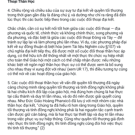
Thoại Thần Học
4. Chiều rộng và chiều sâu của sự suy tư đại kết về quyền tối thượng
trong thời gian gần đây là đáng chú ý, và dường như chỉ ra rằng đã đến
lúc thực thi các bước tiếp theo trong các cuộc đối thoại đại kết.
Chắc chắn, cần có sự kết nối tốt hơn giữa các cuộc đối thoại — địa
phương và quốc tế, chính thức và không chính thức, song phương và
đa phương, và đặc biệt là giữa các cuộc đối thoại Đông và Tây — để
tránh sự lặp lại và làm phong phú lẫn nhau. Ví dụ, các phương pháp đại
kết về sự đồng thuận dị biệt hóa (xem Tài liệu Nghiên cứu §107) và
chủ nghĩa đại kết tiếp thu, đã được một số cuộc đối thoại thần học áp
dụng, có thể hữu ích để thống nhất về một thực thi chức vụ hiệp nhất
cho toàn thể Giáo hội một cách có thể chấp nhận được: nếu những
khác biệt về ngôn ngữ thần học thực sự có thể được xem là bổ sung
cho nhau thay vì xung đột với nhau' (xem UR 17), thì điều tương tự cũng
có thể nói về các hoạt động của giáo hội.
5. Các cuộc đối thoại thần học về vấn đề quyền tối thượng đã ngày
càng chứng minh rằng quyền tối thượng và tính đồng nghị không phải
là hai chiều kích đối lập của giáo hội, mà đúng hơn chúng là hai thực
tại cấu thành và duy trì lẫn nhau, và do đó nên được giải quyết cùng
nhau. Như Đức Giáo Hoàng Phanxicô đã lưu ý với một nhóm các nhà
thần học đại kết, “chúng ta đã hiểu rõ hơn rằng trong Giáo hội, quyền
tối thượng và tính đồng nghị không phải là hai nguyên tắc cạnh tranh
cần được giữ cân bằng, mà là hai thực tại thiết lập và duy trì lẫn nhau
trong việc phục vụ sự hiệp thông. Cũng như quyền tối thượng giả định
việc thực thi tính đồng nghị, thì tính đồng nghị cũng đòi hỏi việc thực
thi tính tối thượng.” (2)