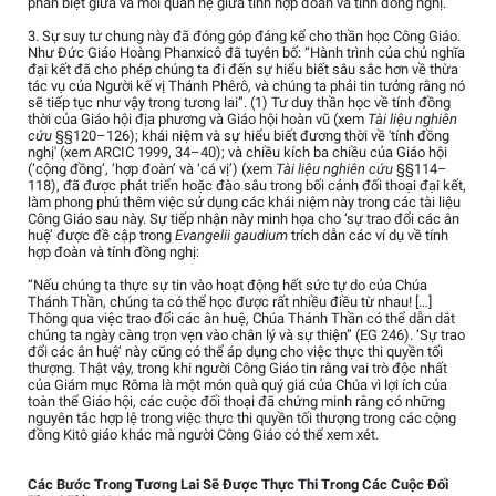
phân biệt giữa và mối quan hệ giữa tính hợp đoàn và tính đồng nghị.
3. Sự suy tư chung này đã đóng góp đáng kể cho thần học Công Giáo.
Như Đức Giáo Hoàng Phanxicô đã tuyên bố: “Hành trình của chủ nghĩa
đại kết đã cho phép chúng ta đi đến sự hiểu biết sâu sắc hơn về thừa
tác vụ của Người kế vị Thánh Phêrô, và chúng ta phải tin tưởng rằng nó
sẽ tiếp tục như vậy trong tương lai”. (1) Tư duy thần học về tính đồng
thời của Giáo hội địa phương và Giáo hội hoàn vũ (xem
Tài liệu nghiên
cứu
§§120–126); khái niệm và sự hiểu biết đương thời về 'tính đồng
nghị' (xem ARCIC 1999, 34–40); và chiều kích ba chiều của Giáo hội
(‘cộng đồng’, ‘hợp đoàn’ và ‘cá vị’) (xem
Tài liệu nghiên cứu
§§114–
118), đã được phát triển hoặc đào sâu trong bối cảnh đối thoại đại kết,
làm phong phú thêm việc sử dụng các khái niệm này trong các tài liệu
Công Giáo sau này. Sự tiếp nhận này minh họa cho ‘sự trao đổi các ân
huệ’ được đề cập trong
Evangelii gaudium
trích dẫn các ví dụ về tính
hợp đoàn và tính đồng nghị:
“Nếu chúng ta thực sự tin vào hoạt động hết sức tự do của Chúa
Thánh Thần, chúng ta có thể học được rất nhiều điều từ nhau! […]
Thông qua việc trao đổi các ân huệ, Chúa Thánh Thần có thể dẫn dắt
chúng ta ngày càng trọn vẹn vào chân lý và sự thiện” (EG 246). ‘Sự trao
đổi các ân huệ’ này cũng có thể áp dụng cho việc thực thi quyền tối
thượng. Thật vậy, trong khi người Công Giáo tin rằng vai trò độc nhất
của Giám mục Rôma là một món quà quý giá của Chúa vì lợi ích của
toàn thể Giáo hội, các cuộc đối thoại đã chứng minh rằng có những
nguyên tắc hợp lệ trong việc thực thi quyền tối thượng trong các cộng
đồng Kitô giáo khác mà người Công Giáo có thể xem xét.
Các Bước Trong Tương Lai Sẽ Được Thực Thi Trong Các Cuộc Đối