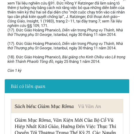
xem Tài liệu nghiên cứu §91. Đức Hồng Y Ratzinger đã làm sáng tỏ
thêm ý tưởng này bằng cách nói rằng việc bỏ qua những diễn biến của
thiên niên kỷ thứ hai sẽ đại diện cho “một cuộc chạy trốn vào cái nhân
tạo cần phải kiên quyết chống lại”, J. Ratzinger,
Đối thoại Anh giáo–
Công Giáo
, Insight, 1 (1983), trang 2–11, tại đây trang 7; xem
Tài liệu
nghiên cứu
§§ 109, 171.
(17). Đức Giáo Hoàng Phanxicô,
Diễn văn
trong
Phụng vụ Thánh, Nhà
thờ Thượng phụ St George
, Istanbul, ngày 30 tháng 11 năm 2014.
(17). Đức Giáo Hoàng Phanxicô,
Diễn văn
trong
Phụng vụ Thánh, Nhà
thờ Thượng phụ St George
, Istanbul, ngày 30 tháng 11 năm 2014.
(18). Đức Giáo Hoàng Phanxicô,
Bài giảng cho Kinh Chiều vào Lễ trọng
kính Thánh Phaolô Tông đồ
, ngày 25 tháng 1 năm 2014.
Còn 1 kỳ
Bài có liên quan
Sách biếu: Giám Mục Rôma
Vũ Văn An
Giám Mục Rôma, Văn Kiện Mới Của Bộ Cổ Vũ
Hiệp Nhất Kitô Giáo, Hướng Đến Việc Thực Thi
Quyền Tối Thượng Trong Thế Kỷ 21, Các Nguồn