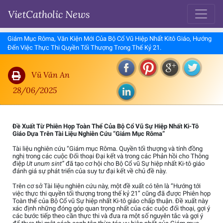
VietCatholic News
Giám Mục Rôma, Văn Kiện Mới Của Bộ Cổ Vũ Hiệp Nhất Kitô Giáo, Hướng
Đến Việc Thực Thi Quyền Tối Thượng Trong Thế Kỷ 21.
Vũ Văn An
28/06/2025
Đề Xuất Từ Phiên Họp Toàn Thể Của Bộ Cổ Vũ Sự Hiệp Nhất Ki-Tô
Giáo Dựa Trên Tài Liệu Nghiên Cứu “Giám Mục Rôma”
Tài liệu nghiên cứu “Giám mục Rôma. Quyền tối thượng và tính đồng
nghị trong các cuộc Đối thoại Đại kết và trong các Phản hồi cho Thông
điệp
Ut unum sint”
đã tạo cơ hội cho Bộ Cổ vũ Sự hiệp nhất Ki-tô giáo
đánh giá sự phát triển của suy tư đại kết về chủ đề này.
Trên cơ sở Tài liệu nghiên cứu này, một đề xuất có tên là “Hướng tới
việc thực thi quyền tối thượng trong thế kỷ 21” cũng đã được Phiên họp
Toàn thể của Bộ Cổ vũ Sự hiệp nhất Ki-tô giáo chấp thuận. Đề xuất này
xác định những đóng góp quan trọng nhất của các cuộc đối thoại, gợi ý
các bước tiếp theo cần thực thi và đưa ra một số nguyên tắc và gợi ý