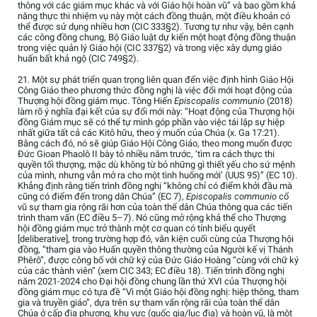
thông với các giám mục khác và với Giáo hội hoàn vũ” và bao gồm khả
năng thực thi nhiệm vụ này một cách đồng thuận, một điều khoản có
thể được sử dụng nhiều hơn (CIC 333§2). Tương tự như vậy, bên cạnh
các công đồng chung, Bộ Giáo luật dự kiến một hoạt động đồng thuận
trong việc quản lý Giáo hội (CIC 337§2) và trong việc xây dựng giáo
huấn bất khả ngộ (CIC 749§2).
21. Một sự phát triển quan trọng liên quan đến việc định hình Giáo Hội
Công Giáo theo phương thức đồng nghị là việc đổi mới hoạt động của
Thượng hội đồng giám mục. Tông Hiến
Episcopalis communio
(2018)
làm rõ ý nghĩa đại kết của sự đổi mới này: “Hoạt động của Thượng hội
đồng Giám mục sẽ có thể tự mình góp phần vào việc tái lập sự hiệp
nhất giữa tất cả các Kitô hữu, theo ý muốn của Chúa (x. Ga 17:21).
Bằng cách đó, nó sẽ giúp Giáo Hội Công Giáo, theo mong muốn được
Đức Gioan Phaolô II bày tỏ nhiều năm trước, ‘tìm ra cách thực thi
quyền tối thượng, mặc dù không từ bỏ những gì thiết yếu cho sứ mệnh
của mình, nhưng vẫn mở ra cho một tình huống mới’ (UUS 95)” (EC 10).
Khẳng định rằng tiến trình đồng nghị “không chỉ có điểm khởi đầu mà
cũng có điểm đến trong dân Chúa” (EC 7),
Episcopalis communio
cổ
vũ sự tham gia rộng rãi hơn của toàn thể dân Chúa thông qua các tiến
trình tham vấn (EC điều 5–7). Nó cũng mở rộng khả thể cho Thượng
hội đồng giám mục trở thành một cơ quan có tính biểu quyết
[deliberative], trong trường hợp đó, văn kiện cuối cùng của Thượng hội
đồng, “tham gia vào Huấn quyền thông thường của Người kế vị Thánh
Phêrô”, được công bố với chữ ký của Đức Giáo Hoàng “cùng với chữ ký
của các thành viên” (xem CIC 343; EC điều 18). Tiến trình đồng nghị
năm 2021-2024 cho Đại hội đồng chung lần thứ XVI của Thượng hội
đồng giám mục có tựa đề “Vì một Giáo hội đồng nghị: hiệp thông, tham
gia và truyền giáo”, dựa trên sự tham vấn rộng rãi của toàn thể dân
Chúa ở cấp địa phương, khu vực (quốc gia/lục địa) và hoàn vũ, là một