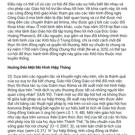
Điều này có thể cổ vũ các cơ hội để đào sâu sự hiểu biết lẫn nhau và
cho phép các Giáo hội hỗ trợ lẫn nhau tốt hơn. Về khía cạnh này, lời mời
các cộng đồng Kitô giáo khác tham gia vào các tiến trình đồng nghị
Công Giáo ở mọi bình diện là đặc biệt quan trọng và có thể được mở
rộng đến các chuyến thăm ad limina, như được gợi ý bởi các cuộc đối
thoại khác nhau. Ở một bình diện khác, cuộc họp năm 2018 tại Bari của
các nhà lãnh đạo Giáo hội đã tập trung theo lời mời của Đức Giáo
Hoàng Phanxicô, để cầu nguyện, suy gẫm và trao đổi không chính thức
về tình hình của các Kitô hữu ở Trung Đông, chỉ ra một cách mới để
thực thi tính đồng nghị và quyền tối thượng. Một sự chuẩn bị chung và
kỷ niệm 1700 năm Công đồng Chung thứ nhất (Ni-xê-a, 325) có thể tạo
cơ hội để thực hành tính đồng nghị này giữa các Kitô hữu thuộc mọi
truyền thống.
Hướng Đến Một Mô Hình Hiệp Thông
25. Dựa trên các nguyên tắc và khuyến nghị nêu trên, vốn là thành quả
của sự suy tư đại kết chung, Giáo Hội Công Giáo có thể đổi mới việc
thực thi thừa tác vụ của Giám mục Rôma và đề xuất một mô hình hiệp
thông dựa trên “một dịch vụ yêu thương được tất cả những người liên
quan công nhận” (UUS 95). Tránh một sự đối lập hời hợt và không thực
tế giữa luật pháp và sự hiệp thông, đề xuất này không nên được diễn
đạt chỉ bằng các thuật ngữ pháp lý, mà trên cơ sở của một giáo hội học
koinonia
[hiệp thông] bắt nguồn từ sự hiểu biết bí tích về Giáo hội được
Công đồng Vatican II ủng hộ (xem LG 1, 9, 48). Một nền giáo hội học
như vậy dựa trên
sensus fidei
[cảm thức đức tin] của tất cả các tín hữu
nhờ phép rửa tội của họ; dựa trên Thánh Thể, “là tiêu chuẩn của đời
sống giáo hội nói chung” (O–C 2007, 3); và trên bản chất bí tích của
giám mục (xem LG 21). Vì “sự hiệp thông, tính công đồng và thẩm