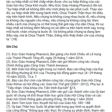
tác vụ hiệp nhất có thể chấp nhận được cho sự hiệp thông của các
Giáo hội như Chúa Kitô muốn. Như Đức Giáo Hoàng Phanxicô đã nói:
“Sự hiệp nhất sẽ không đến như một phép lạ vào phút cuối. Thay vào
đó, sự hiệp nhất đến trong hành trình; Chúa Thánh Thần thực thi điều
này trên hành trình. Nếu chúng ta không cùng nhau bước đi, nếu chúng
ta không cầu nguyện cho nhau, nếu chúng ta không cộng tác theo
nhiều cách mà chúng ta có thể trong thế giới này cho dân Chúa, thì sự
hiệp nhất sẽ không đến! Nhưng nó sẽ diễn ra trên hành trình này, trong
mỗi bước chân chúng ta bước đi. Và không phải chúng ta đang làm
điều này, mà là Chúa Thánh Thần, Đấng nhìn thấy thiện chí của chúng
ta.” (18)
Ghi Chú
(1). Đức Giáo Hoàng Phanxicô,
Bài giảng cho Kinh Chiều về Lễ trọng
của Thánh Phaolô Tông đồ
, ngày 25 tháng 1 năm 2014.
(2). Đức Giáo Hoàng Phanxicô,
Diễn văn gửi Nhóm công tác chung
Chính thống giáo-Công Giáo Thánh Irenaeus
(3).
Một Giáo hội đồng nghị trong sứ mệnh
, Báo cáo tổng hợp của Đại
hội đồng thường lệ XVI của Thượng hội đồng giám mục (4–29 tháng
10 năm 2023), 13.a. 7.
(4).
Báo cáo thứ chín của Nhóm công tác chung giữa Giáo Hội Công
Giáo Rôma và Hội đồng các Giáo hội Thế giới
(2007–2012), Phụ lục A
“Tiếp nhận: Chìa khóa cho Tiến trình Đại kết” §15.
(5). Đức Giáo Hoàng Phanxicô,
Diễn văn gửi các thành viên của Ủy ban
quốc tế chung về Đối thoại thần học giữa Giáo Hội Công Giáo và các
Giáo hội Chính thống giáo phương Đông
, 26 tháng 1 năm 2024.
(6). Xem
Tóm lược Học thuyết Xã hội của Giáo hội
, 185–188
(7). Ủy ban Thần học Quốc tế phân biệt trong quy trình ra quyết định
của công đồng “thông qua việc thực thi chung sự phân định, tham vấn