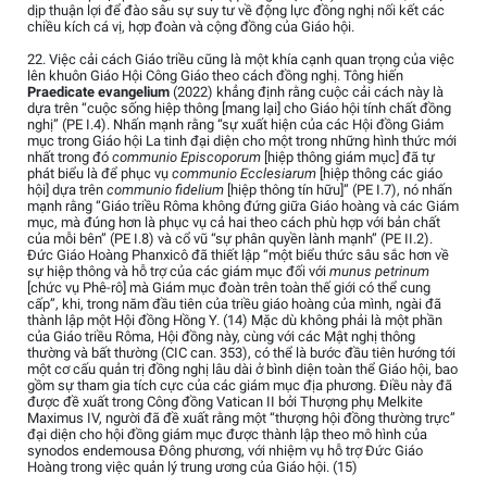
dịp thuận lợi để đào sâu sự suy tư về động lực đồng nghị nối kết các
chiều kích cá vị, hợp đoàn và cộng đồng của Giáo hội.
22. Việc cải cách Giáo triều cũng là một khía cạnh quan trọng của việc
lên khuôn Giáo Hội Công Giáo theo cách đồng nghị. Tông hiến
Praedicate evangelium
(2022) khẳng định rằng cuộc cải cách này là
dựa trên “cuộc sống hiệp thông [mang lại] cho Giáo hội tính chất đồng
nghị” (PE I.4). Nhấn mạnh rằng “sự xuất hiện của các Hội đồng Giám
mục trong Giáo hội La tinh đại diện cho một trong những hình thức mới
nhất trong đó
communio Episcoporum
[hiệp thông giám mục] đã tự
phát biểu là để phục vụ
communio Ecclesiarum
[hiệp thông các giáo
hội] dựa trên
communio fidelium
[hiệp thông tín hữu]” (PE I.7), nó nhấn
mạnh rằng “Giáo triều Rôma không đứng giữa Giáo hoàng và các Giám
mục, mà đúng hơn là phục vụ cả hai theo cách phù hợp với bản chất
của mỗi bên” (PE I.8) và cổ vũ “sự phân quyền lành mạnh” (PE II.2).
Đức Giáo Hoàng Phanxicô đã thiết lập “một biểu thức sâu sắc hơn về
sự hiệp thông và hỗ trợ của các giám mục đối với
munus petrinum
[chức vụ Phê-rô] mà Giám mục đoàn trên toàn thế giới có thể cung
cấp”, khi, trong năm đầu tiên của triều giáo hoàng của mình, ngài đã
thành lập một Hội đồng Hồng Y. (14) Mặc dù không phải là một phần
của Giáo triều Rôma, Hội đồng này, cùng với các Mật nghị thông
thường và bất thường (CIC can. 353), có thể là bước đầu tiên hướng tới
một cơ cấu quản trị đồng nghị lâu dài ở bình diện toàn thể Giáo hội, bao
gồm sự tham gia tích cực của các giám mục địa phương. Điều này đã
được đề xuất trong Công đồng Vatican II bởi Thượng phụ Melkite
Maximus IV, người đã đề xuất rằng một “thượng hội đồng thường trực”
đại diện cho hội đồng giám mục được thành lập theo mô hình của
synodos endemousa Đông phương, với nhiệm vụ hỗ trợ Đức Giáo
Hoàng trong việc quản lý trung ương của Giáo hội. (15)