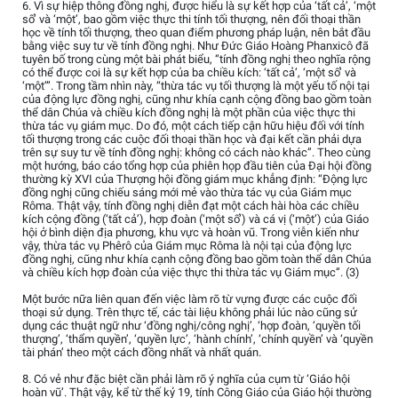
6. Vì sự hiệp thông đồng nghị, được hiểu là sự kết hợp của ‘tất cả’, ‘một
số’ và ‘một’, bao gồm việc thực thi tính tối thượng, nên đối thoại thần
học về tính tối thượng, theo quan điểm phương pháp luận, nên bắt đầu
bằng việc suy tư về tính đồng nghị. Như Đức Giáo Hoàng Phanxicô đã
tuyên bố trong cùng một bài phát biểu, “tính đồng nghị theo nghĩa rộng
có thể được coi là sự kết hợp của ba chiều kích: ‘tất cả’, ‘một số’ và
‘một’”. Trong tầm nhìn này, “thừa tác vụ tối thượng là một yếu tố nội tại
của động lực đồng nghị, cũng như khía cạnh cộng đồng bao gồm toàn
thể dân Chúa và chiều kích đồng nghị là một phần của việc thực thi
thừa tác vụ giám mục. Do đó, một cách tiếp cận hữu hiệu đối với tính
tối thượng trong các cuộc đối thoại thần học và đại kết cần phải dựa
trên sự suy tư về tính đồng nghị: không có cách nào khác”. Theo cùng
một hướng, báo cáo tổng hợp của phiên họp đầu tiên của Đại hội đồng
thường kỳ XVI của Thượng hội đồng giám mục khẳng định: “Động lực
đồng nghị cũng chiếu sáng mới mẻ vào thừa tác vụ của Giám mục
Rôma. Thật vậy, tính đồng nghị diễn đạt một cách hài hòa các chiều
kích cộng đồng (‘tất cả’), hợp đoàn (‘một số’) và cá vị (‘một’) của Giáo
hội ở bình diện địa phương, khu vực và hoàn vũ. Trong viễn kiến như
vậy, thừa tác vụ Phêrô của Giám mục Rôma là nội tại của động lực
đồng nghị, cũng như khía cạnh cộng đồng bao gồm toàn thể dân Chúa
và chiều kích hợp đoàn của việc thực thi thừa tác vụ Giám mục”. (3)
Một bước nữa liên quan đến việc làm rõ từ vựng được các cuộc đối
thoại sử dụng. Trên thực tế, các tài liệu không phải lúc nào cũng sử
dụng các thuật ngữ như ‘đồng nghị/công nghị’, ‘hợp đoàn, ‘quyền tối
thượng’, ‘thẩm quyền’, ‘quyền lực’, ‘hành chính’, ‘chính quyền’ và ‘quyền
tài phán’ theo một cách đồng nhất và nhất quán.
8. Có vẻ như đặc biệt cần phải làm rõ ý nghĩa của cụm từ ‘Giáo hội
hoàn vũ’. Thật vậy, kể từ thế kỷ 19, tính Công Giáo của Giáo hội thường