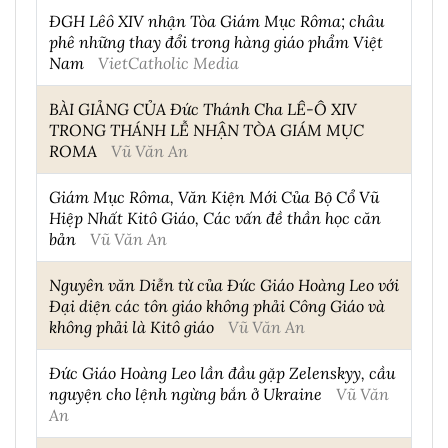
ĐGH Lêô XIV nhận Tòa Giám Mục Rôma; châu
phê những thay đổi trong hàng giáo phẩm Việt
Nam
VietCatholic Media
BÀI GIẢNG CỦA Đức Thánh Cha LÊ-Ô XIV
TRONG THÁNH LỄ NHẬN TÒA GIÁM MỤC
ROMA
Vũ Văn An
Giám Mục Rôma, Văn Kiện Mới Của Bộ Cổ Vũ
Hiệp Nhất Kitô Giáo, Các vấn đề thần học căn
bản
Vũ Văn An
Nguyên văn Diễn từ của Đức Giáo Hoàng Leo với
Đại diện các tôn giáo không phải Công Giáo và
không phải là Kitô giáo
Vũ Văn An
Đức Giáo Hoàng Leo lần đầu gặp Zelenskyy, cầu
nguyện cho lệnh ngừng bắn ở Ukraine
Vũ Văn
An