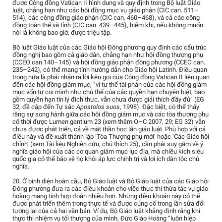
được Công đồng Vatican II hình dung và quy định trong Bộ luật Giáo
luật, chẳng hạn như các hội đồng mục vụ giáo phận (CIC can. 511–
514), các công đồng giáo phận (CIC can. 460–468), và cả các công
đồng toàn thể và tỉnh (CIC can. 439–445), hiếm khi, nếu không muốn
nói là không bao giờ, được triệu tập.
Bộ luật Giáo luật của các Giáo hội Đông phương quy định các cấu trúc
đồng nghị bao gồm cả giáo dân, chẳng hạn như hội đồng thượng phụ
(CCEO can.140–145) và hội đồng giáo phận đông phương (CCEO can.
235–242), có thể mang tính hướng dẫn cho Giáo hội Latinh. Điều quan
trọng nữa là phải nhận ra lời kêu gọi của Công đồng Vatican II liên quan
đến các hội đồng giám mục, “vì tư thế tài phán của các hội đồng giám
mục vốn tự coi mình như chủ thể của các quyền hạn chuyên biệt, bao
gồm quyền hạn tín lý đích thực, vẫn chưa được giải thích đầy đủ” (EG
32, đề cập đến Tự sắc
Apostolos suos
, 1998). Đặc biệt, có thể thấy
rằng sự song hành giữa các hội đồng giám mục và các tòa thượng phụ
cổ thời được Lumen gentium 23 (xem thêm O–C 2007, 29; EG 32) vẫn
chưa được phát triển, cả về mặt thần học lẫn giáo luật. Phù hợp với cả
điều này và đề xuất thành lập ‘Tòa Thượng phụ mới’ hoặc ‘Các Giáo hội
chính’ (xem Tài liệu Nghiên cứu, chú thích 25), cần phải suy gẫm về ý
nghĩa giáo hội của các cơ quan giám mục lục địa, mà chiều kích siêu
quốc gia có thể bảo vệ họ khỏi áp lực chính trị và lợi ích dân tộc chủ
nghĩa.
20. Ở bình diện hoàn cầu, Bộ Giáo luật và Bộ Giáo luật của các Giáo hội
Đông phương đưa ra các điều khoản cho việc thực thi thừa tác vụ giáo
hoàng mang tính hợp đoàn nhiều hơn. Những điều khoản này có thể
được phát triển thêm trong thực tế và được củng cố trong lần sửa đổi
tương lai của cả hai văn bản. Ví dụ, Bộ Giáo luật khẳng định rằng khi
thực thi nhiệm vụ tối thượng của mình, Đức Giáo Hoàng “luôn hiệp