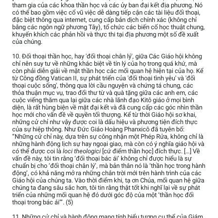
tham gia của các khoa thần học và các ủy ban đại kết địa phương. Nó
có thể bao gồm việc cổ vũ việc dễ dàng tiếp cận các tài liệu đối thoại,
đặc biệt thông qua internet, cung cấp bản dịch chính xác (không chỉ
bằng các ngôn ngữ phương Tây), tổ chức các biến cố học thuật chung,
khuyến khích các phản hồi và thực thi tại địa phương một số đề xuất
của chúng.
10. Đối thoại thần học, hay 'đối thoại chân lý', giữa Các Giáo hội không
chỉ nên suy tư về những khác biệt về tín lý của họ trong quá khứ, mà
còn phải diễn giải về mặt thần học các mối quan hệ hiện tại của họ. Kể
từ Công đồng Vatican II, sự phát triển của 'đối thoại tình yêu' và 'đối
thoại cuộc sống', thông qua lời cầu nguyện và chứng tá chung, các
thỏa thuận mục vụ, trao đổi thư từ và quà tặng giữa các anh em, các
cuộc viếng thăm qua lại giữa các nhà lãnh đạo Kitô giáo ở mọi bình
diện, là rất hùng biện về mặt đại kết và đã cung cấp các góc nhìn thần
học mới cho vấn đề về quyền tối thượng. Kể từ thời Giáo hội sơ khai,
những cử chỉ như vậy được coi là dấu hiệu và phương tiện đích thực
của sự hiệp thông. Như Đức Giáo Hoàng Phanxicô đã tuyên bố:
“Những cử chỉ này, dựa trên sự công nhận một Phép Rửa, không chỉ là
những hành động lịch sự hay ngoại giao, mà còn có ý nghĩa giáo hội và
có thể được coi là
loci theologici
[cứ điểm thần học] đích thực. […] Về
vấn đề này, tôi tin rằng ‘đối thoại bác ái’ không chỉ được hiểu là sự
chuẩn bị cho ‘đối thoại chân lý’, mà bản thân nó là ‘thần học trong hành
động’, có khả năng mở ra những chân trời mới trên hành trình của các
Giáo hội của chúng ta. Vào thời điểm khi, tạ ơn Chúa, mối quan hệ giữa
chúng ta đang sâu sắc hơn, tôi tin rằng thật tốt khi nghĩ lại về sự phát
triển của những mối quan hệ đó dưới góc độ của một ‘thần học đối
thoại trong bác ái’”. (5)
11. Những cử chỉ và hành động mang tính biểu tượng cụ thể của Giám