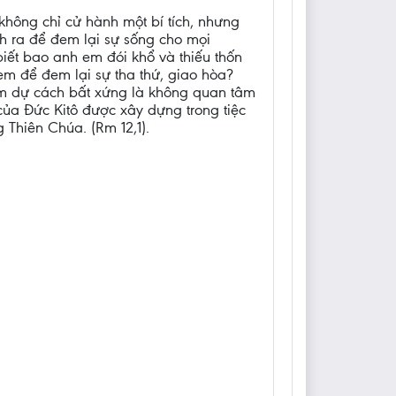
hông chỉ cử hành một bí tích, nhưng
nh ra để đem lại sự sống cho mọi
iết bao anh em đói khổ và thiếu thốn
m để đem lại sự tha thứ, giao hòa?
am dự cách bất xứng là không quan tâm
ủa Đức Kitô được xây dựng trong tiệc
 Thiên Chúa. (Rm 12,1).