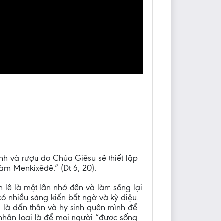
ánh và rượu do Chúa Giêsu sẽ thiết lập
m Menkixêđê.” (Dt 6, 20).
 lễ là một lần nhớ đến và làm sống lại
có nhiều sáng kiến bất ngờ và kỳ diệu.
i: là dấn thân và hy sinh quên mình để
 nhân loại là để mọi người “được sống