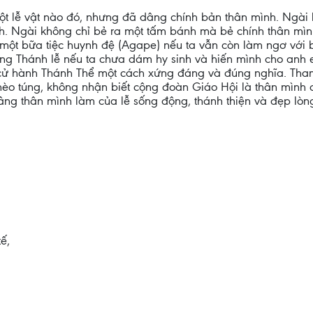
t lễ vật nào đó, nhưng đã dâng chính bản thân mình. Ngài k
ích. Ngài không chỉ bẻ ra một tấm bánh mà bẻ chính thân mì
 một bữa tiệc huynh đệ (Agape) nếu ta vẫn còn làm ngơ với b
g Thánh lễ nếu ta chưa dám hy sinh và hiến mình cho anh e
 cử hành Thánh Thể một cách xứng đáng và đúng nghĩa. Th
èo túng, không nhận biết cộng đoàn Giáo Hội là thân mình c
âng thân mình làm của lễ sống động, thánh thiện và đẹp lòng
ế,