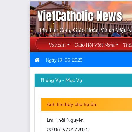
VietCatholic News
Tin Tức Công Giáo Hoàn Vũ và Việt 
Vatican
Giáo Hội Việt Nam
Thô
Ngày 19-06-2025
Phụng Vụ - Mục Vụ
Anh Em hãy cho họ ăn
Lm. Thái Nguyên
00:06 19/06/2025