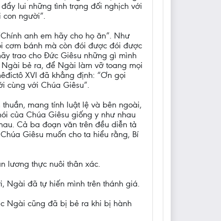
ẩy lui những tình trạng đối nghịch với
 con người”.
:“Chính anh em hãy cho họ ăn”. Như
đói cơm bánh mà còn đói được đói được
ãy trao cho Ðức Giêsu những gì mình
ho Ngài bẻ ra, để Ngài làm vỡ toang mọi
enêđictô XVI đã khẳng định: “Ơn gọi
ới cùng với Chúa Giêsu”.
 thuần, mang tính luật lệ và bên ngoài,
i nói của Chúa Giêsu giống y như nhau
mau. Cả ba đoạn văn trên đều diễn tả
 Chúa Giêsu muốn cho ta hiểu rằng, Bí
n lương thực nuôi thân xác.
 Ngài đã tự hiến mình trên thánh giá.
ác Ngài cũng đã bị bẻ ra khi bị hành