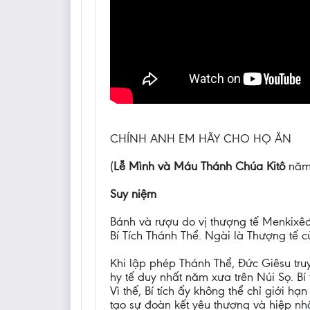
CHÍNH ANH EM HÃY CHO HỌ ĂN
(
Lễ Mình và Máu Thánh Chúa Kitô
năm 
Suy niệm
Bánh và rượu do vị thượng tế Menkixêđê
Bí Tích Thánh Thể. Ngài là Thượng tế
Khi lập phép Thánh Thể, Đức Giêsu tru
hy tế duy nhất năm xưa trên Núi Sọ. Bí
Vì thế, Bí tích ấy không thể chỉ giới 
tạo sự đoàn kết yêu thương và hiệp nh