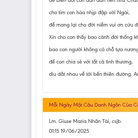
để biến đổi con dần dần nên như Chúa
cho tim con hòa nhịp đập với Ngài,
để mang lại cho đời niềm vui ơn cứu đ
Xin cho con thấy bao cảnh đời thống k
bao con người không có chỗ tựa nương
để con chia sẻ với tất cả tình thương,
dìu dắt nhau về tới bến thiên đường. 
Mỗi Ngày Một Câu Danh Ngôn Của C
Lm. Giuse Maria Nhân Tài, csjb.
01:15 19/06/2025