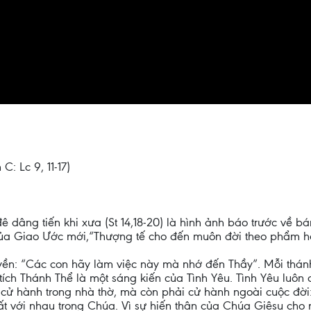
C: Lc 9, 11-17)
 dâng tiến khi xưa (St 14,18-20) là hình ảnh báo trước về b
 của Giao Ước mới,“Thượng tế cho đến muôn đời theo phẩm hà
yền: “Các con hãy làm việc này mà nhớ đến Thầy”. Mỗi thánh
 tích Thánh Thể là một sáng kiến của Tình Yêu. Tình Yêu luôn 
hạn cử hành trong nhà thờ, mà còn phải cử hành ngoài cuộc đờ
ất với nhau trong Chúa. Vì sự hiến thân của Chúa Giêsu cho