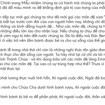
 “Chính trong Mầu nhiệm chúng ta cử hành mà chúng ta phải đ
ô đã đổ máu mình ra để khẳng định giá trị cao trọng của mỗi
ẫn tiếp tục mời gọi chúng ta như đã mời gọi càc môn đệ xưa
và bất lực trước cơn đói của con người hôm nay, không chỉ 
m thông và bình đẳng huynh đệ… Như các môn đệ, chúng ta h
n những điều lớn lao cho nhân loại. Nếu chúng ta chịu để c
ý sẽ sớm ngự trị trên đất nước chúng ta. Đó là điều mà Đức B
i ở việc trở nên tấm bánh được bẻ ra cho sự sống của thế gi
hánh lễ trong nhà thờ chỉ còn là những nghi thức tôn giáo đơn
ch thực cho đời sống con người. Ta hãy nhớ lại cử chỉ và lờ
 Mình Thánh Chúa - và khi dùng bữa với các môn đệ làng Em
ao cho các môn đệ. Tại sao có sự trùng hợp như thế? Thưa vì
một thực tại:
hát lương thực nuôi linh hồn, thì ngoài cuộc đời, Ngài đã ba
 mình cho Chúa Cha dưới hình bánh rượu, thì ngoài cuộc đời,
hình bánh bị bẻ ra để phân phát, thì ngoài cuộc đời, thân x