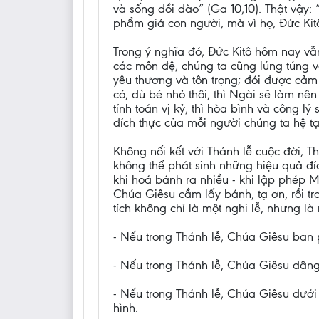
và sống dồi dào” (Ga 10,10). Thật vậy:
phẩm giá con người, mà vì họ, Đức Kit
Trong ý nghĩa đó, Đức Kitô hôm nay v
các môn đệ, chúng ta cũng lúng túng 
yêu thương và tôn trọng; đói được cả
có, dù bé nhỏ thôi, thì Ngài sẽ làm nê
tính toán vị kỷ, thì hòa bình và công l
đích thực của mỗi người chúng ta hệ tạ
Không nối kết với Thánh lễ cuộc đời, T
không thể phát sinh những hiệu quả đí
khi hoá bánh ra nhiều - khi lập phép
Chúa Giêsu cầm lấy bánh, tạ ơn, rồi tr
tích không chỉ là một nghi lễ, nhưng là 
- Nếu trong Thánh lễ, Chúa Giêsu ban p
- Nếu trong Thánh lễ, Chúa Giêsu dâng
- Nếu trong Thánh lễ, Chúa Giêsu dưới 
hình.