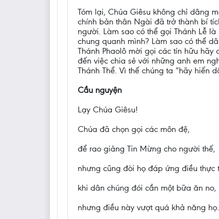
Tóm lại, Chúa Giêsu không chỉ dâng mộ
chính bản thân Ngài đã trở thành bí t
người. Làm sao có thể gọi Thánh Lễ là
chung quanh mình? Làm sao có thể dân
Thánh Phaolô mời gọi các tín hữu hãy
đến việc chia sẻ với những anh em ngh
Thánh Thể. Vì thế chúng ta “hãy hiến d
Cầu nguyện
Lạy Chúa Giêsu!
Chúa đã chọn gọi các môn đệ,
để rao giảng Tin Mừng cho người thế,
nhưng cũng đòi họ đáp ứng điều thực t
khi dân chúng đói cần một bữa ăn no,
nhưng điều này vượt quá khả năng họ.