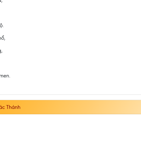
,
ộ.
hổ,
,
Amen.
ác Thánh