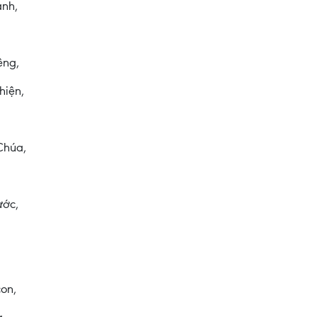
ánh,
êng,
hiện,
Chúa,
ước,
on,