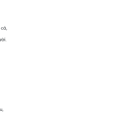
 cá,
ời.
u,