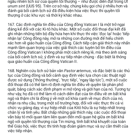
ngẫu nhiên lịch sử của quyền tối thượng – như được diễn đạt trong
Ut
unum sint
(UUS 95). Trên cơ sở này, chúng kêu gọi chú ý nhiều hơn và
đánh giá bối cảnh lịch sử đã điều kiện hóa việc thực thi quyền tối
thượng ở các khu vực và thời kỳ khác nhau.
167. Các định nghĩa tín điều của Công đồng Vatican I là một trở ngại
đáng kể đối với các Ki-tô hữu khác. Một số cuộc đối thoại đại kết đã
ghi nhận những tiến bộ đầy hứa hẹn khi thực thi việc 'đọc lại' hoặc 'tiếp
nhận lại' Công đồng này, mở ra những con đường mới để hiểu chính
xác hơn về giáo huấn của Công đồng. Cách tiếp cận giải thích này nhấn
mạnh tầm quan trọng của việc giải thích các tuyên bố tín điều của
Công đồng Vatican I không phải một cách riêng lẻ, mà theo ánh sáng
của bối cảnh lịch sử, ý định và sự tiếp nhận chúng - đặc biệt là thông
qua giáo huấn của Công đồng Vatican II.
168. Nghiên cứu lịch sử bản văn
Pastor æternus
, và đặc biệt là các thủ
tục của Công đồng và bối cảnh quy định việc lựa chọn các thuật ngữ
được sử dụng (‘thông thường’, ‘trực tiếp’, ‘ngay lập tức’), một số cuộc
đối thoại đã có thể làm rõ định nghĩa tín điều về quyền tài phán phổ
quát, bằng cách xác định phạm vi mở rộng và giới hạn của nó. Tương tự
như vậy, họ đã có thể làm rõ cách diễn đạt của tín điều về ơn bất khả
ngộ và thậm chí là đồng ý về một số khía cạnh về mục đích của nó,
nhận ra nhu cầu, trong một số trường hợp, đối với việc thực thi cá vị
chức vụ giảng dạy, vì sự hiệp nhất của Kitô hữu là sự hiệp nhất trong
chân lý và tình yêu. Bất chấp những giải thích này, các cuộc đối thoại
vẫn bày tỏ mối quan tâm liên quan đến mối quan hệ giữa ơn bất khả
ngộ với quyền tối thượng của Tin mừng, tính bất khả khuyết của toàn
thể Giáo hội, việc thực thi tính hợp đoàn giám mục và sự cần thiết của
việc tiếp nhận.