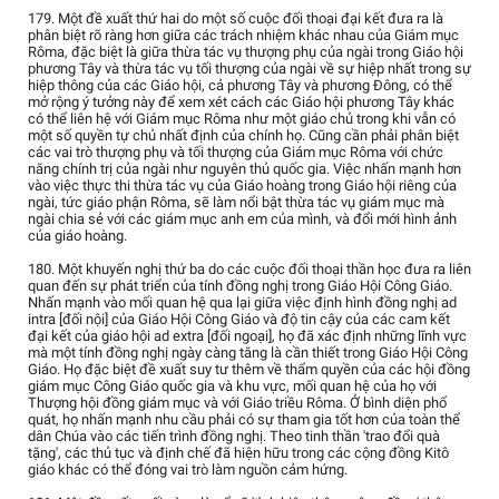
179. Một đề xuất thứ hai do một số cuộc đối thoại đại kết đưa ra là
phân biệt rõ ràng hơn giữa các trách nhiệm khác nhau của Giám mục
Rôma, đặc biệt là giữa thừa tác vụ thượng phụ của ngài trong Giáo hội
phương Tây và thừa tác vụ tối thượng của ngài về sự hiệp nhất trong sự
hiệp thông của các Giáo hội, cả phương Tây và phương Đông, có thể
mở rộng ý tưởng này để xem xét cách các Giáo hội phương Tây khác
có thể liên hệ với Giám mục Rôma như một giáo chủ trong khi vẫn có
một số quyền tự chủ nhất định của chính họ. Cũng cần phải phân biệt
các vai trò thượng phụ và tối thượng của Giám mục Rôma với chức
năng chính trị của ngài như nguyên thủ quốc gia. Việc nhấn mạnh hơn
vào việc thực thi thừa tác vụ của Giáo hoàng trong Giáo hội riêng của
ngài, tức giáo phận Rôma, sẽ làm nổi bật thừa tác vụ giám mục mà
ngài chia sẻ với các giám mục anh em của mình, và đổi mới hình ảnh
của giáo hoàng.
180. Một khuyến nghị thứ ba do các cuộc đối thoại thần học đưa ra liên
quan đến sự phát triển của tính đồng nghị trong Giáo Hội Công Giáo.
Nhấn mạnh vào mối quan hệ qua lại giữa việc định hình đồng nghị ad
intra [đối nội] của Giáo Hội Công Giáo và độ tin cậy của các cam kết
đại kết của giáo hội ad extra [đối ngoại], họ đã xác định những lĩnh vực
mà một tính đồng nghị ngày càng tăng là cần thiết trong Giáo Hội Công
Giáo. Họ đặc biệt đề xuất suy tư thêm về thẩm quyền của các hội đồng
giám mục Công Giáo quốc gia và khu vực, mối quan hệ của họ với
Thượng hội đồng giám mục và với Giáo triều Rôma. Ở bình diện phổ
quát, họ nhấn mạnh nhu cầu phải có sự tham gia tốt hơn của toàn thể
dân Chúa vào các tiến trình đồng nghị. Theo tinh thần 'trao đổi quà
tặng', các thủ tục và định chế đã hiện hữu trong các cộng đồng Kitô
giáo khác có thể đóng vai trò làm nguồn cảm hứng.