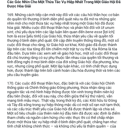
Các Góc Nhìn Cho Một Thừa Tác Vụ Hiệp Nhất Trong Một Giáo Hội Đã
Được Hòa Giải
169. Những cách tiếp cận mới này đối với các câu hỏi thần học cơ bản
do quyền tối thượng ở bình diện phổ quát nêu ra đã mở ra những góc
nhìn mới cho một thừa tác vụ hiệp nhất trong một Giáo hội đã được
hòa giải. Nhiều cuộc đối thoại thần học và phản hồi đối với
Ut unum
sint
, chủ yếu dựa trên các lập luận liên quan đến
bene esse
[lợi ích]
hơn là
esse
[yếu tính] của Giáo hội, thừa nhận yêu cầu về quyền tối
thượng ở bình diện phổ quát. Đề cập đến truyền thống tông đồ, một số
cuộc đối thoại cho rằng, từ Giáo hội sơ khai, Kitô giáo đã được thành
lập trên các tòa tông đồ lớn chiếm một trật tự cụ thể, tòa Rôma là tòa
đầu tiên. Dựa trên các xem xét về giáo hội học, một số cuộc đối thoại
đã chủ trương rằng có sự phụ thuộc lẫn nhau của quyền tối thượng và
tính đồng nghị ở mọi bình diện của đời sống Giáo hội: địa phương, khu
vực, nhưng cũng phổ quát. Một lập luận khác, có tính chất thực dụng
hơn, được thành lập trên bối cảnh hoàn cầu hóa đương thời và trên các
yêu cầu truyền giáo.
170. Các cuộc đối thoại thần học, đặc biệt là với các Giáo hội Chính
thống giáo và Chính thống giáo Đông phương, thừa nhận rằng các
nguyên tắc và mô hình hiệp thông được tôn vinh trong thiên niên kỷ
đầu tiên (hoặc, đối với sau này, cho đến giữa thế kỷ thứ năm), vẫn
mang tính mẫu mực. Thật vậy, trong thời kỳ đó, các Kitô hữu từ Đông
và Tây đã sống trong sự hiệp thông mặc dù có một số rạn nứt tạm thời,
và các cấu trúc thiết yếu của Giáo hội đã được thành lập và chia sẻ.
Một số tiêu chuẩn của thiên niên kỷ đầu tiên đã được xác định là điểm
tham chiếu và nguồn cảm hứng cho việc thực thi có thể chấp nhận
được một thừa tác vụ hiệp nhất ở bình diện phổ quát, chẳng hạn như:
tính chất không chính thức – và không chủ yếu là thẩm quyền – của