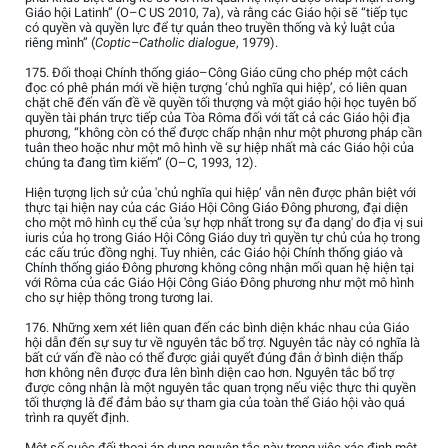
Giáo hội Latinh” (O–C US 2010, 7a), và rằng các Giáo hội sẽ “tiếp tục
có quyền và quyền lực để tự quản theo truyền thống và kỷ luật của
riêng mình” (
Coptic–Catholic dialogue
, 1979).
175. Đối thoại Chính thống giáo–Công Giáo cũng cho phép một cách
đọc có phê phán mới về hiện tượng ‘chủ nghĩa qui hiệp’, có liên quan
chặt chẽ đến vấn đề về quyền tối thượng và một giáo hội học tuyên bố
quyền tài phán trực tiếp của Tòa Rôma đối với tất cả các Giáo hội địa
phương, “không còn có thể được chấp nhận như một phương pháp cần
tuân theo hoặc như một mô hình về sự hiệp nhất mà các Giáo hội của
chúng ta đang tìm kiếm” (O–C, 1993, 12).
Hiện tượng lịch sử của 'chủ nghĩa qui hiệp’ vẫn nên được phân biệt với
thực tại hiện nay của các Giáo Hội Công Giáo Đông phương, đại diện
cho một mô hình cụ thể của 'sự hợp nhất trong sự đa dạng' do địa vị sui
iuris của họ trong Giáo Hội Công Giáo duy trì quyền tự chủ của họ trong
các cấu trúc đồng nghị. Tuy nhiên, các Giáo hội Chính thống giáo và
Chính thống giáo Đông phương không công nhận mối quan hệ hiện tại
với Rôma của các Giáo Hội Công Giáo Đông phương như một mô hình
cho sự hiệp thông trong tương lai.
176. Những xem xét liên quan đến các bình diện khác nhau của Giáo
hội dẫn đến sự suy tư về nguyên tắc bổ trợ. Nguyên tắc này có nghĩa là
bất cứ vấn đề nào có thể được giải quyết đúng đắn ở bình diện thấp
hơn không nên được đưa lên bình diện cao hơn. Nguyên tắc bổ trợ
được công nhận là một nguyên tắc quan trọng nếu việc thực thi quyền
tối thượng là để đảm bảo sự tham gia của toàn thể Giáo hội vào quá
trình ra quyết định.
Một số cuộc đối thoại áp dụng nguyên tắc này trong việc xác định một