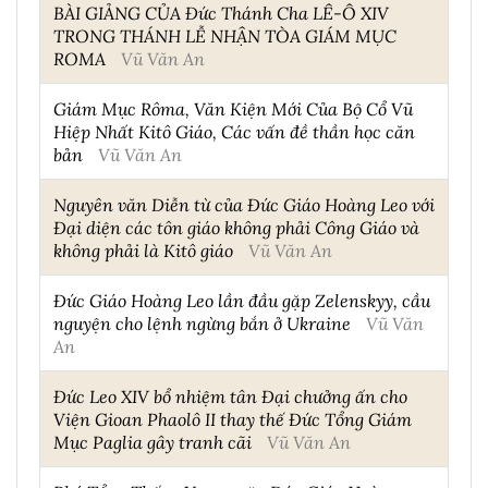
BÀI GIẢNG CỦA Đức Thánh Cha LÊ-Ô XIV
TRONG THÁNH LỄ NHẬN TÒA GIÁM MỤC
ROMA
Vũ Văn An
Giám Mục Rôma, Văn Kiện Mới Của Bộ Cổ Vũ
Hiệp Nhất Kitô Giáo, Các vấn đề thần học căn
bản
Vũ Văn An
Nguyên văn Diễn từ của Đức Giáo Hoàng Leo với
Đại diện các tôn giáo không phải Công Giáo và
không phải là Kitô giáo
Vũ Văn An
Đức Giáo Hoàng Leo lần đầu gặp Zelenskyy, cầu
nguyện cho lệnh ngừng bắn ở Ukraine
Vũ Văn
An
Đức Leo XIV bổ nhiệm tân Đại chưởng ấn cho
Viện Gioan Phaolô II thay thế Đức Tổng Giám
Mục Paglia gây tranh cãi
Vũ Văn An