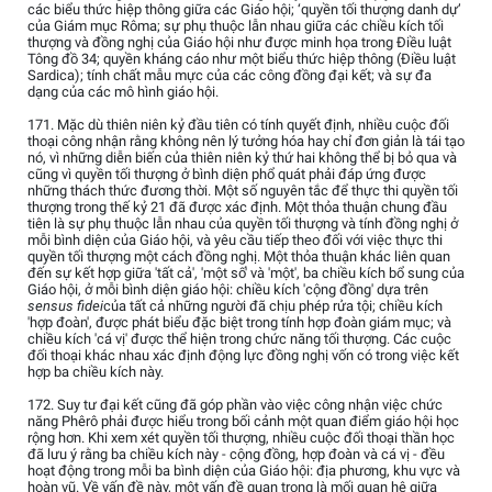
các biểu thức hiệp thông giữa các Giáo hội; ‘quyền tối thượng danh dự’
của Giám mục Rôma; sự phụ thuộc lẫn nhau giữa các chiều kích tối
thượng và đồng nghị của Giáo hội như được minh họa trong Điều luật
Tông đồ 34; quyền kháng cáo như một biểu thức hiệp thông (Điều luật
Sardica); tính chất mẫu mực của các công đồng đại kết; và sự đa
dạng của các mô hình giáo hội.
171. Mặc dù thiên niên kỷ đầu tiên có tính quyết định, nhiều cuộc đối
thoại công nhận rằng không nên lý tưởng hóa hay chỉ đơn giản là tái tạo
nó, vì những diễn biến của thiên niên kỷ thứ hai không thể bị bỏ qua và
cũng vì quyền tối thượng ở bình diện phổ quát phải đáp ứng được
những thách thức đương thời. Một số nguyên tắc để thực thi quyền tối
thượng trong thế kỷ 21 đã được xác định. Một thỏa thuận chung đầu
tiên là sự phụ thuộc lẫn nhau của quyền tối thượng và tính đồng nghị ở
mỗi bình diện của Giáo hội, và yêu cầu tiếp theo đối với việc thực thi
quyền tối thượng một cách đồng nghị. Một thỏa thuận khác liên quan
đến sự kết hợp giữa 'tất cả', 'một số' và 'một', ba chiều kích bổ sung của
Giáo hội, ở mỗi bình diện giáo hội: chiều kích 'cộng đồng' dựa trên
sensus fidei
của tất cả những người đã chịu phép rửa tội; chiều kích
'hợp đoàn', được phát biểu đặc biệt trong tính hợp đoàn giám mục; và
chiều kích 'cá vị' được thể hiện trong chức năng tối thượng. Các cuộc
đối thoại khác nhau xác định động lực đồng nghị vốn có trong việc kết
hợp ba chiều kích này.
172. Suy tư đại kết cũng đã góp phần vào việc công nhận việc chức
năng Phêrô phải được hiểu trong bối cảnh một quan điểm giáo hội học
rộng hơn. Khi xem xét quyền tối thượng, nhiều cuộc đối thoại thần học
đã lưu ý rằng ba chiều kích này - cộng đồng, hợp đoàn và cá vị - đều
hoạt động trong mỗi ba bình diện của Giáo hội: địa phương, khu vực và
hoàn vũ. Về vấn đề này, một vấn đề quan trọng là mối quan hệ giữa