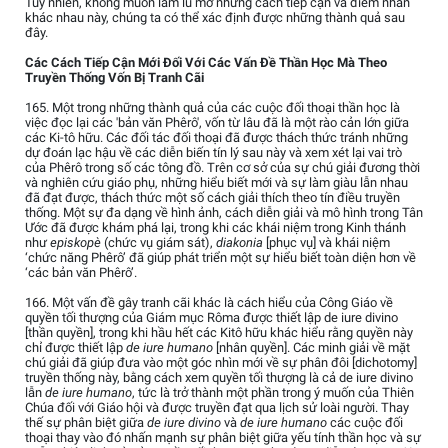
Tuy nhiên, không muốn làm lu mờ những cách tiếp cận và điểm nhấn
khác nhau này, chúng ta có thể xác định được những thành quả sau
đây.
Các Cách Tiếp Cận Mới Đối Với Các Vấn Đề Thần Học Mà Theo
Truyền Thống Vốn Bị Tranh Cãi
165. Một trong những thành quả của các cuộc đối thoại thần học là
việc đọc lại các 'bản văn Phêrô', vốn từ lâu đã là một rào cản lớn giữa
các Ki-tô hữu. Các đối tác đối thoại đã được thách thức tránh những
dự đoán lạc hậu về các diễn biến tín lý sau này và xem xét lại vai trò
của Phêrô trong số các tông đồ. Trên cơ sở của sự chú giải đương thời
và nghiên cứu giáo phụ, những hiểu biết mới và sự làm giàu lẫn nhau
đã đạt được, thách thức một số cách giải thích theo tín điều truyền
thống. Một sự đa dạng về hình ảnh, cách diễn giải và mô hình trong Tân
Ước đã được khám phá lại, trong khi các khái niệm trong Kinh thánh
như
episkopè
(chức vụ giám sát),
diakonia
[phục vụ] và khái niệm
‘chức năng Phêrô’ đã giúp phát triển một sự hiểu biết toàn diện hơn về
‘các bản văn Phêrô’.
166. Một vấn đề gây tranh cãi khác là cách hiểu của Công Giáo về
quyền tối thượng của Giám mục Rôma được thiết lập de iure divino
[thần quyền], trong khi hầu hết các Kitô hữu khác hiểu rằng quyền này
chỉ được thiết lập
de iure humano
[nhân quyền]. Các minh giải về mặt
chú giải đã giúp đưa vào một góc nhìn mới về sự phân đôi [dichotomy]
truyền thống này, bằng cách xem quyền tối thượng là cả de iure divino
lẫn
de iure humano
, tức là trở thành một phần trong ý muốn của Thiên
Chúa đối với Giáo hội và được truyền đạt qua lịch sử loài người. Thay
thế sự phân biệt giữa
de iure divino
và
de iure humano
các cuộc đối
thoại thay vào đó nhấn mạnh sự phân biệt giữa yếu tính thần học và sự