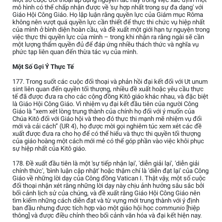
mô hình có thể chấp nhận được về 'sự hợp nhất trong sự đa dạng' với
Giáo Hội Công Giáo. Họ lập luận rằng quyền lực của Giám mục Rôma
không nên vượt quá quyền lực cần thiết để thực thi chức vụ hiệp nhất
của mình ở bình diện hoàn cầu, và đề xuất một giới hạn tự nguyện trong
việc thực thi quyền lực của mình – trong khi nhận ra rằng ngài sẽ cần
một lượng thẩm quyền đủ để đáp ứng nhiều thách thức và nghĩa vụ
phức tạp liên quan đến thừa tác vụ của mình.
Một Số Gợi Ý Thực Tế
177. Trong suốt các cuộc đối thoại và phản hồi đại kết đối với Ut unum
sint liên quan đến quyền tối thượng, nhiều đề xuất hoặc yêu cầu thực
tế đã được đưa ra cho các cộng đồng Kitô giáo khác nhau, và đặc biệt
là Giáo Hội Công Giáo. Vì nhiệm vụ đại kết đầu tiên của người Công
Giáo là “xem xét lòng trung thành của chính họ đối với ý muốn của
Chúa Kitô đối với Giáo hội và theo đó thực thi mạnh mẽ nhiệm vụ đổi
mới và cải cách” (UR 4), họ được mời gọi nghiêm túc xem xét các đề
xuất được đưa ra cho họ để có thể hiểu và thực thi quyền tối thượng
của giáo hoàng một cách mới mẻ có thể góp phần vào việc khôi phục
sự hiệp nhất của Kitô giáo.
178. Đề xuất đầu tiên là một 'sự tiếp nhận lại', 'diễn giải lại', 'diễn giải
chính thức', 'bình luận cập nhật' hoặc thậm chí là 'diễn đạt lại' của Công
Giáo về những lời dạy của Công đồng Vatican I. Thật vậy, một số cuộc
đối thoại nhận xét rằng những lời dạy này chịu ảnh hưởng sâu sắc bởi
bối cảnh lịch sử của chúng, và đề xuất rằng Giáo Hội Công Giáo nên
tìm kiếm những cách diễn đạt và từ vựng mới trung thành với ý định
ban đầu nhưng được tích hợp vào một giáo hội học
communio
[hiệp
thông] và được điều chỉnh theo bối cảnh văn hóa và đại kết hiện nay.