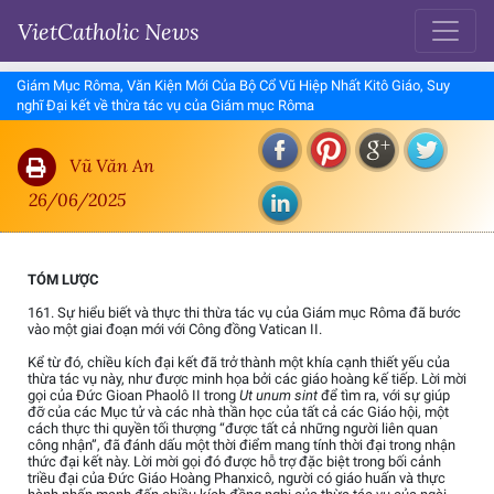
VietCatholic News
Giám Mục Rôma, Văn Kiện Mới Của Bộ Cổ Vũ Hiệp Nhất Kitô Giáo, Suy
nghĩ Đại kết về thừa tác vụ của Giám mục Rôma
Vũ Văn An
26/06/2025
TÓM LƯỢC
161. Sự hiểu biết và thực thi thừa tác vụ của Giám mục Rôma đã bước
vào một giai đoạn mới với Công đồng Vatican II.
Kể từ đó, chiều kích đại kết đã trở thành một khía cạnh thiết yếu của
thừa tác vụ này, như được minh họa bởi các giáo hoàng kế tiếp. Lời mời
gọi của Đức Gioan Phaolô II trong
Ut unum sint
để tìm ra, với sự giúp
đỡ của các Mục tử và các nhà thần học của tất cả các Giáo hội, một
cách thực thi quyền tối thượng “được tất cả những người liên quan
công nhận”, đã đánh dấu một thời điểm mang tính thời đại trong nhận
thức đại kết này. Lời mời gọi đó được hỗ trợ đặc biệt trong bối cảnh
triều đại của Đức Giáo Hoàng Phanxicô, người có giáo huấn và thực