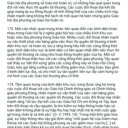
Giáo hội địa phương và Giáo hội hoàn vũ, có những hậu quả quan trọng
đối với việc thực thi quyền tối thượng. Các cuộc đối thoại đại kết đã
giúp mang lại sự đồng thuận về tính đồng thời của các chiều kích này,
nhấn mạnh rằng không thể tách rời mối quan hệ biện chứng giữa Giáo
hội địa phương và Giáo hội hoàn vũ.
173. Một cân nhắc quan trọng khác liên quan đến các bình diện khác
nhau trong Giáo hội là ý nghĩa giáo hội học của chiều kích khu vực
hoặc siêu địa phương trong Giáo hội. Nhiều cuộc đối thoại nhấn mạnh
sự cần thiết phải cân bằng giữa việc thực thi quyền tối thượng ở bình
diện khu vực và hoàn vũ, lưu ý rằng trong hầu hết các cộng đồng Kitô
giáo, bình diện khu vực là bình diện có liên quan nhất đến việc thực thi
quyền tối thượng và cũng như hoạt động truyền giáo của họ. Một số
cuộc đối thoại thần học với các cộng đồng Kitô giáo phương Tây, quan
sát thấy sự 'bất đối xứng' giữa các cộng đồng này và Giáo Hội Công
Giáo, kêu gọi tăng cường các hội đồng giám mục Công Giáo, bao gồm
ở bình diện lục địa, và cho một ‘sự tản quyền’ liên tục lấy cảm hứng từ
mô hình của các Giáo hội thượng phụ cổ thời.
174. Tầm quan trọng của bình diện khu vực cũng được ủng hộ trong
các cuộc đối thoại với các Giáo hội Chính thống giáo và Chính thống
giáo phương Đông, nhấn mạnh sự cần thiết của việc cân bằng giữa
quyền tối thượng và các quyền tối thượng. Các cuộc đối thoại này nhấn
mạnh rằng “nỗ lực đại kết của các Giáo hội Chị em Đông và Tây, dựa
trên đối thoại và cầu nguyện, là tìm kiếm sự hiệp thông hoàn hảo và
toàn diện không phải là sự hấp thụ hay hợp nhất mà là một cuộc gặp
gỡ trong chân lý và tình yêu” (O–C 1993, 14). Trong một Kitô giáo hòa
giải, sự hiệp thông như vậy giả định rằng “mối quan hệ của Giám mục
Rôma với các Giáo hội Đông phương và các giám mục của họ […] sẽ
phải khác biệt đáng kể so với mối quan hệ hiện được chấp nhận trong