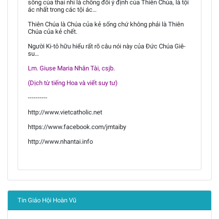
sống của thai nhi là chống đối ý định của Thiên Chúa, là tội
ác nhất trong các tội ác…
Thiên Chúa là Chúa của kẻ sống chứ không phải là Thiên
Chúa của kẻ chết.
Người Ki-tô hữu hiểu rất rõ câu nói này của Đức Chúa Giê-
su…
Lm. Giuse Maria Nhân Tài, csjb.
(Dịch từ tiếng Hoa và viết suy tư)
----------
http://www.vietcatholic.net
https://www.facebook.com/jmtaiby
http://www.nhantai.info
Tin Giáo Hội Hoàn Vũ