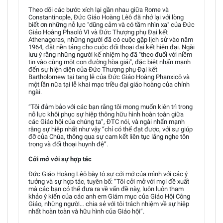
Theo dõi các bước xích lại gần nhau giữa Rome và
Constantinople, Đức Giáo Hoàng Lêô đã nhớ lại với lòng
biết ơn những nỗ lực "dũng cảm và có tầm nhìn xa" của Đức
Giáo Hoàng Phaolô VI và Đức Thượng phụ Đại kết
Athenagoras, những người đã có cuộc gặp lịch sử vào năm
1964, đặt nền tảng cho cuộc đối thoại đại kết hiện đại. Ngài
lưu ý rằng những người kế nhiệm họ đã "theo đuổi với niềm
tin vào cùng một con đường hòa giải", đặc biệt nhấn mạnh
đến sự hiện diện của Đức Thượng phụ Đại kết
Bartholomew tại tang lễ của Đức Giáo Hoàng Phanxicô và
một lần nữa tại lễ khai mạc triều đại giáo hoàng của chính
ngài.
“Tôi đảm bảo với các bạn rằng tôi mong muốn kiên trì trong
nỗ lực khôi phục sự hiệp thông hữu hình hoàn toàn giữa
các Giáo hội của chúng ta”, ĐTC nói, và ngài nhấn mạnh
rằng sự hiệp nhất như vậy “chỉ có thể đạt được, với sự giúp
đỡ của Chúa, thông qua sự cam kết liên tục lắng nghe tôn
trọng và đối thoại huynh đệ”.
Cởi mở với sự hợp tác
Đức Giáo Hoàng Lêô bày tỏ sự cởi mở của mình với các ý
tưởng và sự hợp tác, tuyên bố: “Tôi cởi mở với mọi đề xuất
mà các bạn có thể đưa ra về vấn đề này, luôn luôn tham
khảo ý kiến của các anh em Giám mục của Giáo Hội Công
Giáo, những người… chia sẻ với tôi trách nhiệm về sự hiệp
nhất hoàn toàn và hữu hình của Giáo hội”.