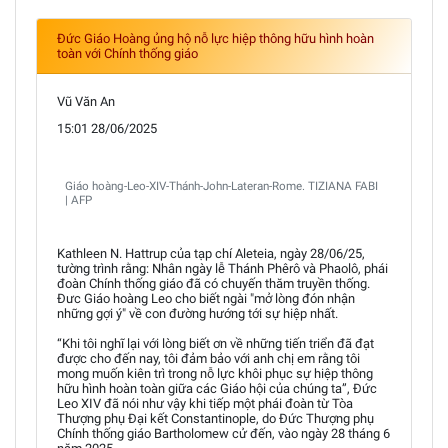
Đức Giáo Hoàng ủng hộ nỗ lực hiệp thông hữu hình hoàn
toàn với Chính thống giáo
Vũ Văn An
15:01 28/06/2025
Giáo hoàng-Leo-XIV-Thánh-John-Lateran-Rome. TIZIANA FABI
| AFP
Kathleen N. Hattrup của tạp chí Aleteia, ngày 28/06/25,
tường trình rằng: Nhân ngày lễ Thánh Phêrô và Phaolô, phái
đoàn Chính thống giáo đã có chuyến thăm truyền thống.
Đưc Giáo hoàng Leo cho biết ngài "mở lòng đón nhận
những gợi ý" về con đường hướng tới sự hiệp nhất.
“Khi tôi nghĩ lại với lòng biết ơn về những tiến triển đã đạt
được cho đến nay, tôi đảm bảo với anh chị em rằng tôi
mong muốn kiên trì trong nỗ lực khôi phục sự hiệp thông
hữu hình hoàn toàn giữa các Giáo hội của chúng ta”, Đức
Leo XIV đã nói như vậy khi tiếp một phái đoàn từ Tòa
Thượng phụ Đại kết Constantinople, do Đức Thượng phụ
Chính thống giáo Bartholomew cử đến, vào ngày 28 tháng 6