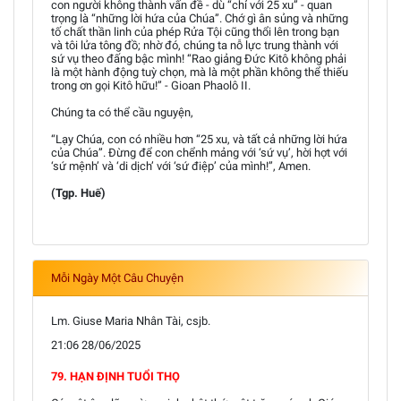
con người không thành vấn đề - dù “chỉ với 25 xu” - quan
trọng là “những lời hứa của Chúa”. Chớ gì ân sủng và những
tố chất thần linh của phép Rửa Tội cũng thổi lên trong bạn
và tôi lửa tông đồ; nhờ đó, chúng ta nỗ lực trung thành với
sứ vụ theo đấng bậc mình! “Rao giảng Đức Kitô không phải
là một hành động tuỳ chọn, mà là một phần không thể thiếu
trong ơn gọi Kitô hữu!” - Gioan Phaolô II.
Chúng ta có thể cầu nguyện,
“Lạy Chúa, con có nhiều hơn “25 xu, và tất cả những lời hứa
của Chúa”. Đừng để con chểnh mảng với ‘sứ vụ’, hời hợt với
‘sứ mệnh’ và ‘di dịch’ với ‘sứ điệp’ của mình!”, Amen.
(Tgp. Huế)
Mỗi Ngày Một Câu Chuyện
Lm. Giuse Maria Nhân Tài, csjb.
21:06 28/06/2025
79. HẠN ĐỊNH TUỔI THỌ