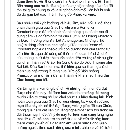
đoàn theo truyền thống giữa hai Giáo hội nhân dịp lễ Thánh
Bổn mạng của họ là dấu hiệu của sự hiệp thông sâu sắc đã
tồn tại giữa chúng ta và là sự phản ảnh mối liên kết huynh
đệ đã gắn kết các Thánh Tông đồ Phêrô và Anrê.
Sau nhiều thế kỷ bất đồng và hiểu lầm, việc nối lại đối thoại
chân thành giữa các Giáo hội chị em ở Rome và
Constantinople đã trở nên khả thi thông qua các bước đi
dũng cảm và có tầm nhìn xa của Đức Giáo Hoàng Phaolô VI
và Đức Thượng phụ Đại kết Athenagoras. Những vị kế
nhiệm đáng kính của các ngài tại Tòa thánh Rome và
Constantinople đã theo đuổi con đường hòa giải tương tự
với niềm tin, qua đó củng cố thêm mối quan hệ chặt chẽ
của chúng ta. Ở đây, tôi muốn nhắc đến chứng tá về sự gần
gũi chân thành với Giáo Hội Công Giáo do Đức Thượng phụ
Đại kết, Đức Bartholomew, thể hiện qua sự tham gia đích
thân của ngài trong lễ tang của Đức cố Giáo hoàng
Phanxicô, và một lần nữa tại Thánh lễ khai mạc Triều đại
Giáo hoàng của tôi.
Khi tôi nghĩ lại với lòng biết ơn về những tiến triển đã đạt
được cho đến nay, tôi đảm bảo với anh em rằng tôi mong
muốn kiên trì trong nỗ lực khôi phục sự hiệp thông hữu hình
hoàn toàn giữa các Giáo hội của chúng ta. Việc đạt được
mục tiêu này chỉ có thể đạt được, với sự giúp đỡ của Chúa,
thông qua cam kết liên tục lắng nghe một cách tôn trọng và
đối thoại huynh đệ. Vì lý do này, tôi luôn sẵn sàng lắng nghe
mọi đề xuất mà anh em có thể đưa ra về vấn đề này, luôn
tham khảo ý kiến của các anh em Giám mục Công Giáo,
những người, theo cách riêng của mình, chia sẻ với tôi trách