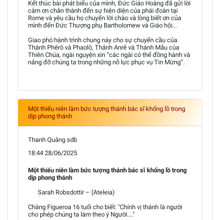
Kết thúc bài phát biểu của mình, Đức Giáo Hoàng đã gửi lời
cảm ơn chân thành đến sự hiện diện của phái đoàn tại
Rome và yêu cầu họ chuyển lời chào và lòng biết ơn của
mình đến Đức Thượng phụ Bartholomew và Giáo hội...
Giao phó hành trình chung này cho sự chuyển cầu của
Thánh Phêrô và Phaolô, Thánh Anrê và Thánh Mẫu của
Thiên Chúa, ngài nguyện xin “các ngài có thể đồng hành và
nâng đỡ chúng ta trong những nỗ lực phục vụ Tin Mừng”.
Một thiếu niên làm bức tượng thánh bác sĩ khổng lồ trong
dịp phong thánh
Thanh Quảng sdb
18:44 28/06/2025
Một thiếu niên làm bức tượng thánh bác sĩ khổng lồ trong
dịp phong thánh
Sarah Robsdottir – (Ateleia)
Chàng Figueroa 16 tuổi cho biết: "Chính vị thánh là người
cho phép chúng ta làm theo ý Người...."