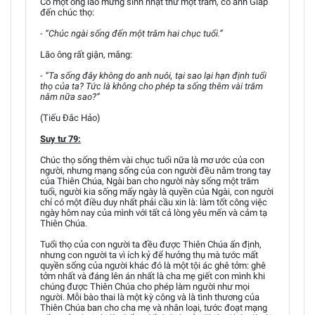
Có một ông lão mừng sinh nhật thứ một trăm, có anh Giáp
đến chúc thọ:
- “Chúc ngài sống đến một trăm hai chục tuổi.”
Lão ông rất giận, mắng:
- “Ta sống đây không do anh nuôi, tại sao lại hạn định tuổi
thọ của ta? Tức là không cho phép ta sống thêm vài trăm
năm nữa sao?”
(Tiếu Đắc Hảo)
Suy tư 79:
Chúc thọ sống thêm vài chục tuổi nữa là mơ ước của con
người, nhưng mạng sống của con người đều nằm trong tay
của Thiên Chúa, Ngài ban cho người này sống một trăm
tuổi, người kia sống mấy ngày là quyền của Ngài, con người
chỉ có một điều duy nhất phải cầu xin là: làm tốt công việc
ngày hôm nay của mình với tất cả lòng yêu mến và cảm tạ
Thiên Chúa.
Tuổi thọ của con người ta đều được Thiên Chúa ấn định,
nhưng con người ta vì ích kỷ để hưởng thụ mà tước mất
quyền sống của người khác đó là một tội ác ghê tởm: ghê
tởm nhất và đáng lên án nhất là cha mẹ giết con mình khi
chúng được Thiên Chúa cho phép làm người như mọi
người. Mỗi bào thai là một kỳ công và là tình thương của
Thiên Chúa ban cho cha mẹ và nhân loại, tước đoạt mạng