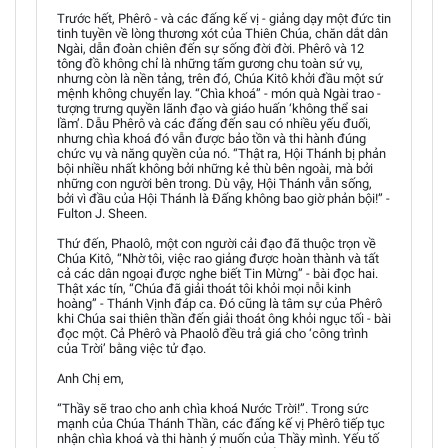
Trước hết, Phêrô - và các đấng kế vị - giảng dạy một đức tin
tinh tuyền về lòng thương xót của Thiên Chúa, chăn dắt dân
Ngài, dẫn đoàn chiên đến sự sống đời đời. Phêrô và 12
tông đồ không chỉ là những tấm gương chu toàn sứ vụ,
nhưng còn là nền tảng, trên đó, Chúa Kitô khởi đầu một sứ
mệnh không chuyển lay. “Chìa khoá” - món quà Ngài trao -
tượng trưng quyền lãnh đạo và giáo huấn ‘không thể sai
lầm’. Dẫu Phêrô và các đấng đến sau có nhiều yếu đuối,
nhưng chìa khoá đó vẫn được bảo tồn và thi hành đúng
chức vụ và năng quyền của nó. “Thật ra, Hội Thánh bị phản
bội nhiều nhất không bởi những kẻ thù bên ngoài, mà bởi
những con người bên trong. Dù vậy, Hội Thánh vẫn sống,
bởi vì đầu của Hội Thánh là Đấng không bao giờ phản bội!” -
Fulton J. Sheen.
Thứ đến, Phaolô, một con người cải đạo đã thuộc trọn về
Chúa Kitô, “Nhờ tôi, việc rao giảng được hoàn thành và tất
cả các dân ngoại được nghe biết Tin Mừng” - bài đọc hai.
Thật xác tín, “Chúa đã giải thoát tôi khỏi mọi nỗi kinh
hoàng” - Thánh Vịnh đáp ca. Đó cũng là tâm sự của Phêrô
khi Chúa sai thiên thần đến giải thoát ông khỏi ngục tối - bài
đọc một. Cả Phêrô và Phaolô đều trả giá cho ‘công trình
của Trời’ bằng việc tử đạo.
Anh Chị em,
“Thầy sẽ trao cho anh chìa khoá Nước Trời!”. Trong sức
mạnh của Chúa Thánh Thần, các đấng kế vị Phêrô tiếp tục
nhận chìa khoá và thi hành ý muốn của Thầy mình. Yếu tố