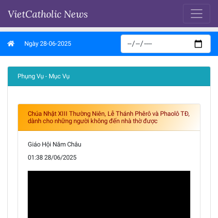
VietCatholic News
Ngày 28-06-2025
Phụng Vụ - Mục Vụ
Chúa Nhật XIII Thường Niên, Lễ Thánh Phêrô và Phaolô TĐ,
dành cho những người không đến nhà thờ được
Giáo Hội Năm Châu
01:38 28/06/2025