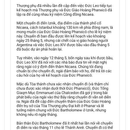
Thượng phụ đã nhiều lần đề cập đến việc Đức Leo tiếp tục
kế hoạch mà Thượng phụ và Đức Giáo Hoàng Phanxicô đã
lập ra để cùng nhau kỷ niệm Công đồng Nicaea.
Một chuyến đi đến Iznik, địa điểm của thành phố cổ
Nicaea, cách Istanbul khoảng 130 km về phía đông nam, là
mong muốn của Đức Giáo Hoàng Phanxicô cho lễ kỷ niệm
này. Chuyến đi ban đầu được lên kế hoạch vào khoảng
ngày 25 tháng 5, nhưng cái chết của vị giáo hoàng người
Argentina và việc Đức Leo XIV được bầu vào đầu tháng 5
đã buộc dự án phải hoãn lại.
Tuy nhiên, vào ngày 12 tháng 5, bốn ngày sau khi được bầu,
Đức Leo XIV đã nói với các nhà báo đưa tin về mật nghị
rằng ngài có ý định đến thăm Nicaea. Chúng tôi đang
chuẩn bị cho chuyến đi, ngài đảm bảo với họ, để trả lời các
câu hỏi của họ về kế hoạch của Đức Phanxicô.
Mặc dù Tòa thánh chưa xác nhận chuyến đi (và thậm chí
chưa được xác nhận dưới thời Đức Phanxicô), Đức Tổng
Giaqm Mục Emmanuel của Chalcedon đã gợi ý trong bài
phát biểu của ngài vào thứ Bảy rằng chuyến đi vẫn sẽ diễn
ra. Ngài đã đề cập đến chuyến thăm của Đức Giáo Hoàng
đến trụ sở của Tòa Thượng phụ Đại kết ở Phanar và lễ
tưởng niệm chung với Đức Bartholomew ở Iznik, nhưng
không nêu rõ ngày tháng.
Bản thân Đức Bartholomew đã ít nhất hai lần nói về chuyến
đi diễn ra vào tháng 11 cho lễ Thánh Anrê. Chuyến đi có thể