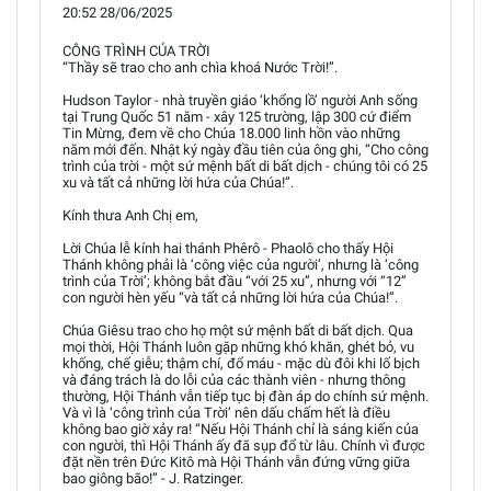
20:52 28/06/2025
CÔNG TRÌNH CỦA TRỜI
“Thầy sẽ trao cho anh chìa khoá Nước Trời!”.
Hudson Taylor - nhà truyền giáo ‘khổng lồ’ người Anh sống
tại Trung Quốc 51 năm - xây 125 trường, lập 300 cứ điểm
Tin Mừng, đem về cho Chúa 18.000 linh hồn vào những
năm mới đến. Nhật ký ngày đầu tiên của ông ghi, “Cho công
trình của trời - một sứ mệnh bất di bất dịch - chúng tôi có 25
xu và tất cả những lời hứa của Chúa!”.
Kính thưa Anh Chị em,
Lời Chúa lễ kính hai thánh Phêrô - Phaolô cho thấy Hội
Thánh không phải là ‘công việc của người’, nhưng là ‘công
trình của Trời’; không bắt đầu “với 25 xu”, nhưng với “12”
con người hèn yếu “và tất cả những lời hứa của Chúa!”.
Chúa Giêsu trao cho họ một sứ mệnh bất di bất dịch. Qua
mọi thời, Hội Thánh luôn gặp những khó khăn, ghét bỏ, vu
khống, chế giễu; thậm chí, đổ máu - mặc dù đôi khi lố bịch
và đáng trách là do lỗi của các thành viên - nhưng thông
thường, Hội Thánh vẫn tiếp tục bị đàn áp do chính sứ mệnh.
Và vì là ‘công trình của Trời’ nên dấu chấm hết là điều
không bao giờ xảy ra! “Nếu Hội Thánh chỉ là sáng kiến của
con người, thì Hội Thánh ấy đã sụp đổ từ lâu. Chính vì được
đặt nền trên Đức Kitô mà Hội Thánh vẫn đứng vững giữa
bao giông bão!” - J. Ratzinger.