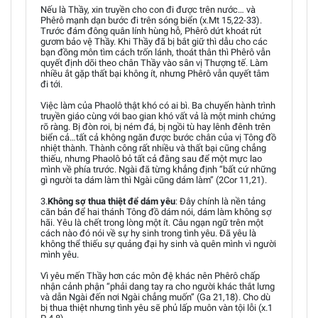
Nếu là Thầy, xin truyền cho con đi được trên nước… và
Phêrô mạnh dạn bước đi trên sóng biển (x.Mt 15,22-33).
Trước đám đông quân lính hùng hỗ, Phêrô dứt khoát rút
gươm bảo vệ Thầy. Khi Thầy đã bị bắt giữ thì dẫu cho các
bạn đồng môn tìm cách trốn lánh, thoát thân thì Phêrô vẫn
quyết định dõi theo chân Thầy vào sân vị Thượng tế. Làm
nhiều ắt gặp thất bại không ít, nhưng Phêrô vẫn quyết tâm
đi tới.
Việc làm của Phaolô thật khó có ai bì. Ba chuyến hành trình
truyền giáo cùng với bao gian khó vất vả là một minh chứng
rõ ràng. Bị đòn roi, bị ném đá, bị ngồi tù hay lênh đênh trên
biển cả…tất cả không ngăn được bước chân của vị Tông đồ
nhiệt thành. Thành công rất nhiều và thất bại cũng chẳng
thiếu, nhưng Phaolô bỏ tất cả đằng sau để một mực lao
mình về phía trước. Ngài đã từng khẳng định “bất cứ những
gì người ta dám làm thì Ngài cũng dám làm” (2Cor 11,21).
3.
Không sợ thua thiệt để dám yêu
: Đây chính là nền tảng
căn bản để hai thánh Tông đồ dám nói, dám làm không sợ
hãi. Yêu là chết trong lòng một ít. Câu ngạn ngữ trên một
cách nào đó nói về sự hy sinh trong tình yêu. Đã yêu là
không thể thiếu sự quảng đại hy sinh và quên mình vì người
mình yêu.
Vì yêu mến Thầy hơn các môn đệ khác nên Phêrô chấp
nhận cảnh phận “phải dang tay ra cho người khác thắt lưng
và dẫn Ngài đến nơi Ngài chẳng muốn” (Ga 21,18). Cho dù
bị thua thiệt nhưng tình yêu sẽ phủ lấp muôn vàn tội lỗi (x.1