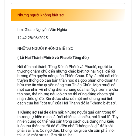
Những người không biết sợ
Lm. Giuse Nguyễn Văn Nghĩa
12:42 28/06/2025
NHỮNG NGƯỜI KHÔNG BIẾT SỢ
( Lễ Hai Thánh Phêrô và Phaolô Tông đồ )
Nói đến hai thánh Tông Đồ cả Phêrô và Phaolô, người ta
thường chăm chú đến những khác biệt nơi hai Ngài để rồi
hướng đến quyền năng của Thiên Chúa. Đây là một cái nhìn
truyền thống có căn bản thần học đã góp phần cho đoàn tín
hữu xác tín vào quyền năng của Thiên Chúa. Mạo muội có
một cái nhìn về những điểm chung của hai Ngài xem ra khá
táo bạo, thế nhưng nếu có cơ sở thì cũng đáng cho ta ghi
nhận điều gì đó. Xin được chia sẻ một nét chung nơi tính
cách của hai “cột trụ” của Hội Thánh đó là “không biết sợ”.
1.
Không sợ sai để dám nói
: Những người quá cẩn trọng thì
thường tự biện minh là “nói nhiều sai nhiều, nói ít sai ít”. Tuy
nhiên cũng có thể nếu cẩn trọng cách quá đáng như kiểu
luôn thủ thân thì rất dễ đi đến chỗ “không nói gì” để khỏi
phải sai lầm. Có ngờ đâu, không nói gì cả khi cần phải nói
thì lại là một sự sai lầm rất tai hại.