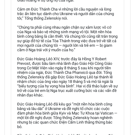
Giáo hoàng vì sự ủng hộ của ngài.
Cảm ơn Đức Thánh Cha vì những lời cầu nguyện và lòng
trắc ẩn liên tục dành cho Ukraine và người dân của chúng
tôi,” Tổng thống Zelenskiy nói.
“Chúng ta phải cùng nhau ngăn chặn sự xâm lược vô cớ
của Nga và bảo vệ những sinh mạng vô tội. Một nền hòa
bình công bằng là cần thiết. Và chúng tôi cũng rất trân trọng
sự giúp đỡ tử tế của Tòa Thánh trong việc đưa trở về tất cả
mọi người của chúng tôi — người lớn và trẻ em — bị giam
cầm ở Nga trái với ý muốn của họ.”
Đức Giáo Hoàng Lêô XIV, trước đây là Hồng Y Robert
Prevost, được bầu làm nhà lãnh đạo Giáo Hội Công Giáo
trong Cơ Mật Viện vào ngày 8 tháng 5 sau khi người tiền
nhiệm của ngài, Đức Thánh Cha Phanxicô qua đời. Tổng
thống Zelenskiy đã gặp Đức Giáo Hoàng Lêô tại thánh lễ
nhậm chức của ông vào ngày 18 tháng 5 và mô tả ngài là
“biểu tượng của hy vọng hòa bình”. Hai vị đã thảo luận về sự
trở về của trẻ em bị Nga trục xuất cưỡng bức và các vấn đề
nhân đạo khác.
Đức Giáo Hoàng Lêô đã kêu gọi “một nền hòa bình công
bằng và lâu dài” ở Ukraine và đề nghị tổ chức các cuộc
đàm phán hòa bình giữa Kyiv và Mạc Tư Khoa tại Vatican —
một lời đề nghị được Tổng thống Zelenskiy hoan nghênh
nhưng bị các quan chức Điện Cẩm Linh thẳng thừng bác
bỏ.