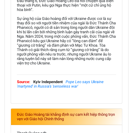
Đầu tháng 6, Đức Giáo Hoàng Lêô đã nói chuyện qua điện
thoại với Putin, kêu gọi Nga thực hiện “một cử chỉ ủng hộ
hòa bình”.
Sự ủng hộ của Giáo hoàng đối với Ukraine được coi là sự
thay đổi so với người tiền nhiệm của ngài là Đức Thánh Cha
Phanxicô, người có di sản trong lòng người dân Ukraine đôi
khi bị lấn cấn bởi những bình luận gây tranh cãi của ngài về
Nga. Năm 2024, trong một cuộc phỏng vấn, Đức Thánh Cha
Phanxicô kêu gọi Ukraine hãy có “lòng can đảm” để
“giương cờ trắng” và đàm phán với Mạc Tư Khoa. Tòa
Thánh có giải thích rằng cụm từ “giương cờ trắng” là do
người phỏng vấn nêu ra trước, nhưng người Ukraine âu lo
rằng tuyên bố này sẽ làm nản lòng những nước cung cấp
viện trợ cho Ukraine.
Source:
Kyiv Independent
Pope Leo says Ukraine
'martyred' in Russia's 'senseless war'
Đức Giáo Hoàng tái khẳng định sự cam kết hiệp thông trọn
vẹn với Giáo hội Chính thống