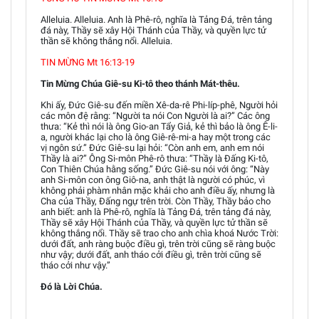
Alleluia. Alleluia. Anh là Phê-rô, nghĩa là Tảng Đá, trên tảng
đá này, Thầy sẽ xây Hội Thánh của Thầy, và quyền lực tử
thần sẽ không thắng nổi. Alleluia.
TIN MỪNG Mt 16:13-19
Tin Mừng Chúa Giê-su Ki-tô theo thánh Mát-thêu.
Khi ấy, Đức Giê-su đến miền Xê-da-rê Phi-líp-phê, Người hỏi
các môn đệ rằng: “Người ta nói Con Người là ai?” Các ông
thưa: “Kẻ thì nói là ông Gio-an Tẩy Giả, kẻ thì bảo là ông Ê-li-
a, người khác lại cho là ông Giê-rê-mi-a hay một trong các
vị ngôn sứ.” Đức Giê-su lại hỏi: “Còn anh em, anh em nói
Thầy là ai?” Ông Si-môn Phê-rô thưa: “Thầy là Đấng Ki-tô,
Con Thiên Chúa hằng sống.” Đức Giê-su nói với ông: “Này
anh Si-môn con ông Giô-na, anh thật là người có phúc, vì
không phải phàm nhân mặc khải cho anh điều ấy, nhưng là
Cha của Thầy, Đấng ngự trên trời. Còn Thầy, Thầy bảo cho
anh biết: anh là Phê-rô, nghĩa là Tảng Đá, trên tảng đá này,
Thầy sẽ xây Hội Thánh của Thầy, và quyền lực tử thần sẽ
không thắng nổi. Thầy sẽ trao cho anh chìa khoá Nước Trời:
dưới đất, anh ràng buộc điều gì, trên trời cũng sẽ ràng buộc
như vậy; dưới đất, anh tháo cởi điều gì, trên trời cũng sẽ
tháo cởi như vậy.”
Đó là Lời Chúa.