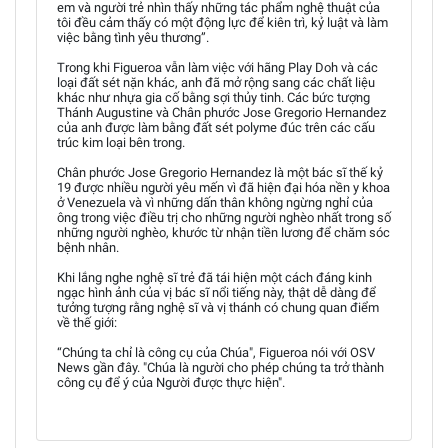
em và người trẻ nhìn thấy những tác phẩm nghệ thuật của
tôi đều cảm thấy có một động lực để kiên trì, kỷ luật và làm
việc bằng tình yêu thương”.
Trong khi Figueroa vẫn làm việc với hãng Play Doh và các
loại đất sét nặn khác, anh đã mở rộng sang các chất liệu
khác như nhựa gia cố bằng sợi thủy tinh. Các bức tượng
Thánh Augustine và Chân phước Jose Gregorio Hernandez
của anh được làm bằng đất sét polyme đúc trên các cấu
trúc kim loại bên trong.
Chân phước Jose Gregorio Hernandez là một bác sĩ thế kỷ
19 được nhiều người yêu mến vì đã hiện đại hóa nền y khoa
ở Venezuela và vì những dấn thân không ngừng nghỉ của
ông trong việc điều trị cho những người nghèo nhất trong số
những người nghèo, khước từ nhận tiền lương để chăm sóc
bệnh nhân.
Khi lắng nghe nghệ sĩ trẻ đã tái hiện một cách đáng kinh
ngạc hình ảnh của vị bác sĩ nổi tiếng này, thật dễ dàng để
tưởng tượng rằng nghệ sĩ và vị thánh có chung quan điểm
về thế giới:
“Chúng ta chỉ là công cụ của Chúa", Figueroa nói với OSV
News gần đây. "Chúa là người cho phép chúng ta trở thành
công cụ để ý của Người được thực hiện".