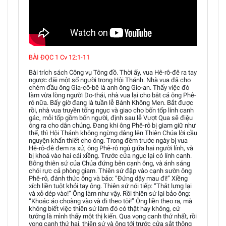
BÀI ĐỌC 1 Cv 12:1-11
Bài trích sách Công vụ Tông đồ. Thời ấy, vua Hê-rô-đê ra tay
ngược đãi một số người trong Hội Thánh. Nhà vua đã cho
chém đầu ông Gia-cô-bê là anh ông Gio-an. Thấy việc đó
làm vừa lòng người Do-thái, nhà vua lại cho bắt cả ông Phê-
rô nữa. Bấy giờ đang là tuần lễ Bánh Không Men. Bắt được
rồi, nhà vua truyền tống ngục và giao cho bốn tốp lính canh
gác, mỗi tốp gồm bốn người, định sau lễ Vượt Qua sẽ điệu
ông ra cho dân chúng. Đang khi ông Phê-rô bị giam giữ như
thế, thì Hội Thánh không ngừng dâng lên Thiên Chúa lời cầu
nguyện khẩn thiết cho ông. Trong đêm trước ngày bị vua
Hê-rô-đê đem ra xử, ông Phê-rô ngủ giữa hai người lính, và
bị khoá vào hai cái xiềng. Trước cửa ngục lại có lính canh.
Bỗng thiên sứ của Chúa đứng bên cạnh ông, và ánh sáng
chói rực cả phòng giam. Thiên sứ đập vào cạnh sườn ông
Phê-rô, đánh thức ông và bảo: “Đứng dậy mau đi!” Xiềng
xích liền tuột khỏi tay ông. Thiên sứ nói tiếp: “Thắt lưng lại
và xỏ dép vào!” Ông làm như vậy. Rồi thiên sứ lại bảo ông:
“Khoác áo choàng vào và đi theo tôi!” Ông liền theo ra, mà
không biết việc thiên sứ làm đó có thật hay không, cứ
tưởng là mình thấy một thị kiến. Qua vọng canh thứ nhất, rồi
vọng canh thứ hai, thiên sứ và ông tới trước cửa sắt thông