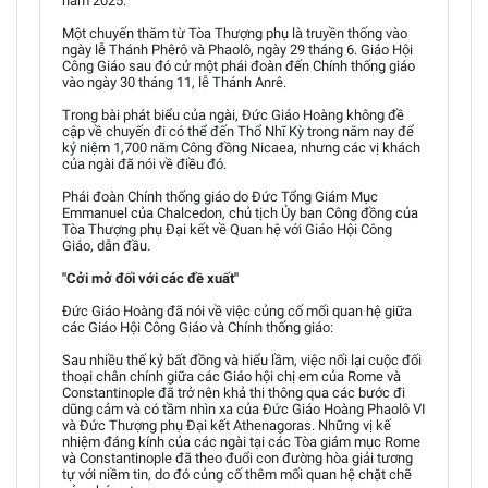
năm 2025.
Một chuyến thăm từ Tòa Thượng phụ là truyền thống vào
ngày lễ Thánh Phêrô và Phaolô, ngày 29 tháng 6. Giáo Hội
Công Giáo sau đó cử một phái đoàn đến Chính thống giáo
vào ngày 30 tháng 11, lễ Thánh Anrê.
Trong bài phát biểu của ngài, Đức Giáo Hoàng không đề
cập về chuyến đi có thể đến Thổ Nhĩ Kỳ trong năm nay để
kỷ niệm 1,700 năm Công đồng Nicaea, nhưng các vị khách
của ngài đã nói về điều đó.
Phái đoàn Chính thống giáo do Đức Tổng Giám Mục
Emmanuel của Chalcedon, chủ tịch Ủy ban Công đồng của
Tòa Thượng phụ Đại kết về Quan hệ với Giáo Hội Công
Giáo, dẫn đầu.
"Cởi mở đối với các đề xuất"
Đức Giáo Hoàng đã nói về việc củng cố mối quan hệ giữa
các Giáo Hội Công Giáo và Chính thống giáo:
Sau nhiều thế kỷ bất đồng và hiểu lầm, việc nối lại cuộc đối
thoại chân chính giữa các Giáo hội chị em của Rome và
Constantinople đã trở nên khả thi thông qua các bước đi
dũng cảm và có tầm nhìn xa của Đức Giáo Hoàng Phaolô VI
và Đức Thượng phụ Đại kết Athenagoras. Những vị kế
nhiệm đáng kính của các ngài tại các Tòa giám mục Rome
và Constantinople đã theo đuổi con đường hòa giải tương
tự với niềm tin, do đó củng cố thêm mối quan hệ chặt chẽ