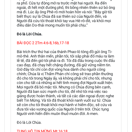
ra phố. Cửa tự động mở ra trước mặt hai người. Ra đến
ngoài, đi hết một đường phố, thì bỗng nhiên thiên sứ bỏ ông
mà đi. Lúc ấy ông Phê-rô mới hoàn hồn và nói: “Bây giờ tôi
biết thực sự là Chúa đã sai thiên sứ của Người đến, và
Người đã cứu tôi thoát khỏi tay vua Hê-rô-đê, và khỏi mọi
điều dân Do-thái mong muốn tôi phải chịu.”
Đó là Lời Chúa.
BÀI ĐỌC 2 2Tm 4:6-8,16b,17-18
Bài trích thư thứ hai của thánh Phao-lô tông đồ gửi ông Ti-
mô-thê. Anh thân mến, phần tôi, tôi sắp phải đổ máu ra làm
lễ tế, đã đến giờ tôi phải ra đi. Tôi đã đấu trong cuộc thi đấu
cao đẹp, đã chạy hết chặng đường, đã giữ vững niềm tin.
Giờ đây tôi chỉ còn đợi vòng hoa dành cho người công
chính; Chúa là vị Thẩm Phán chí công sẽ trao phần thưởng
đó cho tôi trong Ngày ấy, và không phải chỉ cho tôi, nhưng
còn cho tất cả những ai hết tình mong đợi Người xuất hiện.
Mọi người đã bỏ mặc tôi. Nhưng có Chúa đứng bên cạnh,
Người đã ban sức mạnh cho tôi, để nhờ tôi mà việc rao
giảng được hoàn thành, và tất cả các dân ngoại được nghe
biết Tin Mừng. Và tôi đã thoát khỏi nanh vuốt sư tử. Chúa
sẽ còn cho tôi thoát khỏi mọi hành vi hiểm độc, sẽ cứu và
đưa tôi vào vương quốc của Người ở trên trời. Chúc tụng
Người vinh hiển đến muôn thuở muôn đời. A-men.
Đó là Lời Chúa.
TUNG HÔ TIN MỪNG Mt 16:18