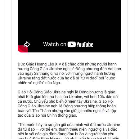
Đức Giáo Hoàng Lêô XIV đã chào đón những người hành
hương Công Giáo Ukraine nghi lễ Đông phương đến Vatican
vào ngày 28 tháng 6, và nói với những người hành hương
Ukraine rằng đất nước của họ đã bị “tử vì đạo” bởi “cuộc
chiến vô nghĩa” của Nga.
Giáo Hội Công Giáo Ukraine nghi lễ Đông phương là giáo
phái Kitô giáo lớn thứ hai của Ukraine, với hơn 10% dân số
cả nước. Chủ yếu phổ biến ở miền tây Ukraine, Giáo Hội
Công Giáo Ukraine nghi lễ Đông phương hiệp thông hoàn
toàn với Tòa Thánh nhưng vẫn giữ lại nhiều nghi lễ và tập
tục của Giáo hội Chính thống giáo.
“Tôi muốn bày tỏ sự gần gũi của mình với đất nước Ukraine
đã tử đạo — với trẻ em, thanh thiếu niên, người già và đặc
biệt là với các gia đình đang đau buồn vì người thân yêu
của họ,” Đức Giáo Hoàng Lêô phát biểu trong bài phát biểu