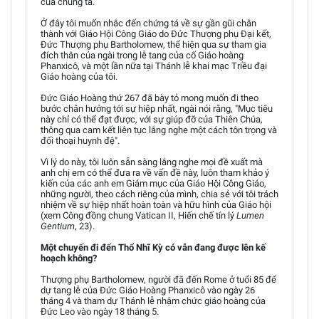
của chúng ta.
Ở đây tôi muốn nhắc đến chứng tá về sự gần gũi chân
thành với Giáo Hội Công Giáo do Đức Thượng phụ Đại kết,
Đức Thượng phụ Bartholomew, thể hiện qua sự tham gia
đích thân của ngài trong lễ tang của cố Giáo hoàng
Phanxicô, và một lần nữa tại Thánh lễ khai mạc Triều đại
Giáo hoàng của tôi.
Đức Giáo Hoàng thứ 267 đã bày tỏ mong muốn đi theo
bước chân hướng tới sự hiệp nhất, ngài nói rằng, "Mục tiêu
này chỉ có thể đạt được, với sự giúp đỡ của Thiên Chúa,
thông qua cam kết liên tục lắng nghe một cách tôn trọng và
đối thoại huynh đệ".
Vì lý do này, tôi luôn sẵn sàng lắng nghe mọi đề xuất mà
anh chị em có thể đưa ra về vấn đề này, luôn tham khảo ý
kiến của các anh em Giám mục của Giáo Hội Công Giáo,
những người, theo cách riêng của mình, chia sẻ với tôi trách
nhiệm về sự hiệp nhất hoàn toàn và hữu hình của Giáo hội
(xem Công đồng chung Vatican II, Hiến chế tín lý
Lumen
Gentium
, 23).
Một chuyến đi đến Thổ Nhĩ Kỳ có vẫn đang được lên kế
hoạch không?
Thượng phụ Bartholomew, người đã đến Rome ở tuổi 85 để
dự tang lễ của Đức Giáo Hoàng Phanxicô vào ngày 26
tháng 4 và tham dự Thánh lễ nhậm chức giáo hoàng của
Đức Leo vào ngày 18 tháng 5.