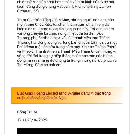
nhiệm về sự hiệp nhất hoàn toàn và hữu hình của Giáo hội
(xem Công đồng chung Vatican II, Hiến chế tín lý
Lumen
Gentium
, 23).
Thưa Các Đức Tổng Giám Mục, những người anh em thân
mến trong Chúa Kitô, tôi chân thành cảm ơn anh em đã
hiện diện tại Rome trong dịp long trọng này. Tôi xin anh em
vui lòng chuyển lời chào nồng nhiệt của tôi đến Đức
Thượng phụ Bartholomew và các thành viên của Thánh
Thượng Hội đồng, cùng với lòng biết ơn của tôi vì đã cử một
Phái đoàn một lần nữa trong năm nay. Xin các Thánh Phêrô
và Phaolô, Thánh Anrê và Thánh Mẫu Thiên Chúa, những vị
sống đời đời trong sự hiệp thông hoàn hảo của các thánh,
đồng hành và nâng đỡ chúng ta trong những nỗ lực phục vụ
Tin Mừng. Cảm ơn anh em!
Đức Giáo Hoàng Lêô nói rằng Ukraine đã tử vì đạo trong
cuộc chiến vô nghĩa của Nga
Đặng Tự Do
17:11 28/06/2025