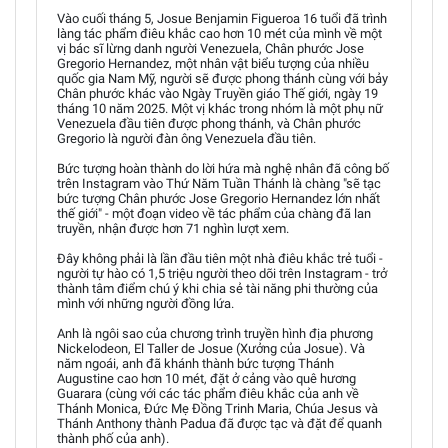
Vào cuối tháng 5, Josue Benjamin Figueroa 16 tuổi đã trình
làng tác phẩm điêu khắc cao hơn 10 mét của mình về một
vị bác sĩ lừng danh người Venezuela, Chân phước Jose
Gregorio Hernandez, một nhân vật biểu tượng của nhiều
quốc gia Nam Mỹ, người sẽ được phong thánh cùng với bảy
Chân phước khác vào Ngày Truyền giáo Thế giới, ngày 19
tháng 10 năm 2025. Một vị khác trong nhóm là một phụ nữ
Venezuela đầu tiên được phong thánh, và Chân phước
Gregorio là người đàn ông Venezuela đầu tiên.
Bức tượng hoàn thành do lời hứa mà nghệ nhân đã công bố
trên Instagram vào Thứ Năm Tuần Thánh là chàng "sẽ tạc
bức tượng Chân phước Jose Gregorio Hernandez lớn nhất
thế giới" - một đoạn video về tác phẩm của chàng đã lan
truyền, nhận được hơn 71 nghìn lượt xem.
Đây không phải là lần đầu tiên một nhà điêu khắc trẻ tuổi -
người tự hào có 1,5 triệu người theo dõi trên Instagram - trở
thành tâm điểm chú ý khi chia sẻ tài năng phi thường của
mình với những người đồng lứa.
Anh là ngôi sao của chương trình truyền hình địa phương
Nickelodeon, El Taller de Josue (Xưởng của Josue). Và
năm ngoái, anh đã khánh thành bức tượng Thánh
Augustine cao hơn 10 mét, đặt ở cảng vào quê hương
Guarara (cùng với các tác phẩm điêu khắc của anh về
Thánh Monica, Đức Mẹ Đồng Trinh Maria, Chúa Jesus và
Thánh Anthony thành Padua đã được tạc và đặt để quanh
thành phố của anh).