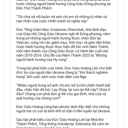
trước những người hành hương Công Giáo Đông phương tại
Đền Thờ Thánh Phêrô.
“Tôi chia sẻ nỗi buồn với anh chị em về những tù nhân và
nạn nhân của cuộc chiến tranh vô nghĩa này.”
Đức Tổng Giám Mục Sviatoslav Shevchuk, nhà lãnh đạo
của Giáo Hội Công Giáo Ukraine nghi lễ Đông phương, nằm
trong số những người hành hương được chào đón tại
Vatican, cùng với các giám mục, linh mục và giáo dân khác.
Cuộc hành hương được thực hiện để tôn vinh Năm Thánh,
một năm thánh của Công Giáo được cử hành lần cuối vào
năm 2015-2016. Chủ đề của Năm Thánh 2025 là “Những
người hành hương của Hy vọng”.
Trong bài phát biểu của mình, Đức Giáo Hoàng Lêô cho biết
đức tin của người dân Ukraine đang bị “thử thách nghiêm
trọng” bởi cuộc xâm lược toàn diện của Nga.
“Nhiều người trong số anh chị em, kể từ khi chiến tranh bắt
đầu, chắc hẳn đã hỏi: Lạy Chúa, tại sao lại thế này? Chúa ở
đâu? Chúng con phải làm gì để cứu gia đình, nhà cửa và
quê hương của chúng con?”
Đức Giáo Hoàng cũng ban phước lành đặc biệt cho những
người mẹ có con là binh lính tử trận ở tiền tuyến tại Ukraine.
Sau bài phát biểu của Đức Giáo Hoàng Lêô tại Nhà thờ
Thánh Phêrô, Tổng thống Volodymyr Zelenskiy đã cảm ơn