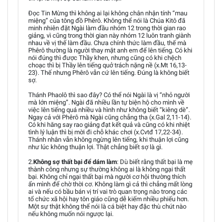
Đọc Tin Mừng thì không ai lại không chân nhận tính “mau
miệng” của tông đồ Phêrô. Không thể nói là Chúa Kitô đã
minh nhiên đặt Ngài làm đầu nhóm 12 trong thời gian rao
giảng, vì cũng trong thời gian này nhóm 12 luôn tranh giành
nhau về vị thế làm đầu. Chưa chính thức làm đầu, thế mà
Phêrô thường là người thay mặt anh em để lên tiếng. Có khi
nói đúng thì được Thầy khen, nhưng cũng có khi chệch
choạc thì bị Thầy lên tiếng quở trách nặng nề (x.Mt 16,13-
23). Thế nhưng Phêrô vẫn cứ lên tiếng. Đúng là không biết
sợ.
Thánh Phaolô thì sao đây? Có thể nói Ngài là vị “nhỏ người
mà lớn miệng”. Ngài đã nhiều lần tự biện hộ cho mình về
việc lên tiếng quá nhiều và hình như không biết “kiêng dè”.
Ngay cả với Phêrô mà Ngài cũng chẳng tha (x.Gal 2,11-14).
Có khi hăng say rao giảng đạt kết quả và cũng có khi nhiệt
tình lý luận thì bị mời đi chỗ khác chơi (x.Cvtđ 17,22-34).
Thánh nhân vẫn không ngừng lên tiếng, khi thuận lợi cũng
như lúc không thuận lợi. Thật chẳng biết sợ là gì.
2.
Không sợ thất bại để dám làm
: Dù biết rằng thất bại là mẹ
thành công nhưng sự thường không ai là không ngại thất
bại. Không chỉ ngại thất bại mà người cơ hội thường thích
ẩn mình để chờ thời cơ. Không làm gì cả thì chẳng mất lòng
ai và nếu có bầu bán vị trí vai trò quan trọng nào trong các
tổ chức xã hội hay tôn giáo cũng dễ kiếm nhiều phiếu hơn.
Một sự thật không thể nói là cá biệt hay đặc thù chút nào
nếu không muốn nói ngược lại.