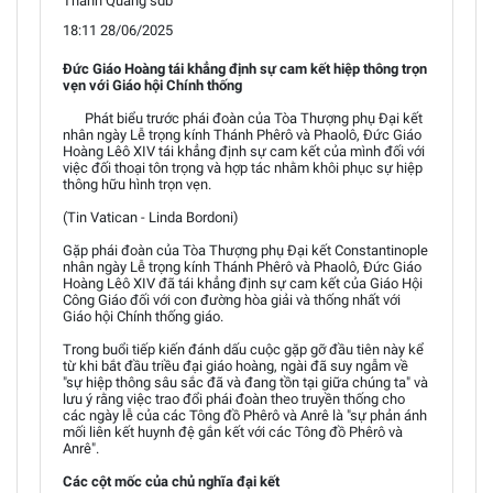
Thanh Quảng sdb
18:11 28/06/2025
Đức Giáo Hoàng tái khẳng định sự cam kết hiệp thông trọn
vẹn với Giáo hội Chính thống
Phát biểu trước phái đoàn của Tòa Thượng phụ Đại kết
nhân ngày Lễ trọng kính Thánh Phêrô và Phaolô, Đức Giáo
Hoàng Lêô XIV tái khẳng định sự cam kết của mình đối với
việc đối thoại tôn trọng và hợp tác nhằm khôi phục sự hiệp
thông hữu hình trọn vẹn.
(Tin Vatican - Linda Bordoni)
Gặp phái đoàn của Tòa Thượng phụ Đại kết Constantinople
nhân ngày Lễ trọng kính Thánh Phêrô và Phaolô, Đức Giáo
Hoàng Lêô XIV đã tái khẳng định sự cam kết của Giáo Hội
Công Giáo đối với con đường hòa giải và thống nhất với
Giáo hội Chính thống giáo.
Trong buổi tiếp kiến đánh dấu cuộc gặp gỡ đầu tiên này kể
từ khi bắt đầu triều đại giáo hoàng, ngài đã suy ngẫm về
"sự hiệp thông sâu sắc đã và đang tồn tại giữa chúng ta" và
lưu ý rằng việc trao đổi phái đoàn theo truyền thống cho
các ngày lễ của các Tông đồ Phêrô và Anrê là "sự phản ánh
mối liên kết huynh đệ gắn kết với các Tông đồ Phêrô và
Anrê".
Các cột mốc của chủ nghĩa đại kết