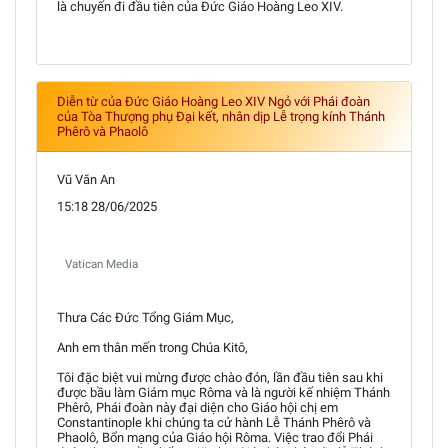
là chuyến đi đầu tiên của Đức Giáo Hoàng Leo XIV.
Diễn từ của Đức Giáo Hoàng Leo XIV Ngỏ với Phái đoàn
của Tòa Thượng phụ Đại kết, nhân dịp Lễ trọng kính Thánh
Phêrô và Phaolô
Vũ Văn An
15:18 28/06/2025
Vatican Media
Thưa Các Đức Tổng Giám Mục,
Anh em thân mến trong Chúa Kitô,
Tôi đặc biệt vui mừng được chào đón, lần đầu tiên sau khi
được bầu làm Giám mục Rôma và là người kế nhiệm Thánh
Phêrô, Phái đoàn này đại diện cho Giáo hội chị em
Constantinople khi chúng ta cử hành Lễ Thánh Phêrô và
Phaolô, Bổn mạng của Giáo hội Rôma. Việc trao đổi Phái