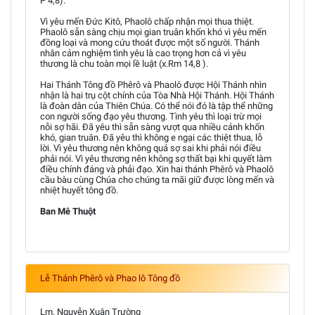
P 4,8).
Vì yêu mến Đức Kitô, Phaolô chấp nhận mọi thua thiệt.
Phaolô sẵn sàng chịu mọi gian truân khốn khó vì yêu mến
đồng loại và mong cứu thoát được một số người. Thánh
nhân cảm nghiệm tình yêu là cao trọng hơn cả vì yêu
thương là chu toàn mọi lề luật (x.Rm 14,8 ).
Hai Thánh Tông đồ Phêrô và Phaolô được Hội Thánh nhìn
nhận là hai trụ cột chính của Tòa Nhà Hội Thánh. Hội Thánh
là đoàn dân của Thiên Chúa. Có thể nói đó là tập thể những
con người sống đạo yêu thương. Tình yêu thì loại trừ mọi
nỗi sợ hãi. Đã yêu thì sẵn sàng vượt qua nhiều cảnh khốn
khó, gian truân. Đã yêu thì không e ngại các thiệt thua, lỗ
lời. Vì yêu thương nên không quá sợ sai khi phải nói điều
phải nói. Vì yêu thương nên không sợ thất bại khi quyết làm
điều chính đáng và phải đạo. Xin hai thánh Phêrô và Phaolô
cầu bàu cùng Chúa cho chúng ta mãi giữ được lòng mến và
nhiệt huyết tông đồ.
Ban Mê Thuột
Lễ Thánh Phêrô và Phao lô Tông đồ
Lm. Nguyễn Xuân Trường