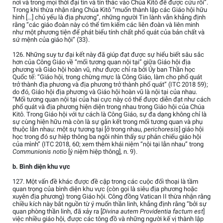
nơi và trong mọi thời đại tin và tín thác vào Chúa Kitô để được cứu rỗi”.
Trong khi thừa nhận rằng Chúa Kitô “muốn thành lập các Giáo hội hữu
hình […] chủ yếu là địa phương”, những người Tin lành vẫn khẳng định
rằng “các giáo đoàn này có thể tìm kiếm các liên đoàn và liên minh
như một phương tiện để phát biểu tính chất phổ quát của bản chất và
sứ mệnh của giáo hội” (33).
126. Những suy tư đại kết này đã giúp đạt được sự hiểu biết sâu sắc
hơn của Công Giáo về “mối tương quan nội tại” giữa Giáo hội địa
phương và Giáo hội hoàn vũ, như được chỉ ra bởi Ủy ban Thần học
Quốc tế: “Giáo hội, trong chừng mực là Công Giáo, làm cho phổ quát
trở thành địa phương và địa phương trở thành phổ quát” (ITC 2018 59);
do đó, Giáo hội địa phương và Giáo hội hoàn vũ là nội tại của nhau.
“Mối tương quan nội tại của hai cực này có thể được diễn đạt như cách
phổ quát và địa phương hiện diện trong nhau trong Giáo hội của Chúa
Kitô. Trong Giáo hội với tư cách là Công Giáo, sự đa dạng không chỉ là
sự cùng hiện hữu mà còn là sự gắn kết trong mối tương quan và phụ
thuộc lẫn nhau: một sự tương tại [ở trong nhau,
perichoresis
] giáo hội
học trong đó sự hiệp thông ba ngôi nhìn thấy sự phản chiếu giáo hội
của mình” (ITC 2018, 60; xem thêm khái niệm “nội tại lẫn nhau” trong
Communionis notio
[ý niệm hiệp thông], n. 9).
b. Bình diện khu vực
127. Một vấn đề khác được đề cập trong các cuộc đối thoại là tầm
quan trọng của bình diện khu vực (còn gọi là siêu địa phương hoặc
xuyên địa phương) trong Giáo hội. Công đồng Vatican II thừa nhận rằng
chiều kích này bắt nguồn từ ý muốn thần linh, khẳng định rằng “bởi sự
quan phòng thần linh, đã xảy ra [
Divina autem Providentia factum est
]
việc nhiều giáo hội, được các tông đồ và những người kế vị thành lập