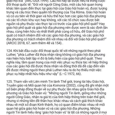
giáo hội kia” (ARC-USA 1999). Câu hỏi này lại được nêu ra trong cuộc
đối thoại quốc tế: “Đối với người Công Giáo, một câu hỏi quan trọng
khác liên quan đến thực tại giáo hội của Giáo hội hoàn vũ, được tượng
trưng và cấu trúc theo quyền tối thượng của Tòa Rôma. Giáo hội hoàn
vũ có ưu tiên về thời gian và hữu thể học hơn các giáo hội địa phương
và các tổ chức khu vực hay không, với các tổ chức sau được bắt
nguồn và phụ thuộc vào thực tại có trước của giáo hội phổ quát? Hay
giáo hội phổ quát và giáo hội địa phương nên được xem là xác định lẫn
nhau, cùng hiện hữu và nhất thiết phải cùng cố hữu, để Giáo hội phổ
quát có trách nhiệm đối với các giáo hội địa phương, và các giáo hội
địa phương có trách nhiệm đối với nhau và đối với Giáo hội phổ quát?”
(ARCIC 2018, 67, xem thêm 48 và 154).
124. Khi bắt đầu cuộc đối thoại quốc tế với những người theo phái
Luther, “phía Luther đã thừa nhận rằng không có giáo hội địa phương
nào hiện hữu biệt lập vì đó là biểu hiện của giáo hội phổ quát. Theo
nghĩa này, tầm quan trọng của một việc phục vụ thừa tác về hiệp thông
của các giáo hội đã được thừa nhận và đồng thời đã đề cập đến vấn
đề được những người theo phái Luther nêu ra do họ thiếu một việc
phục vụ hiệp nhất hữu hiệu như vậy” (L–C 1972, 66).
125. Tham vấn với Liên minh Tin lành Thế giới, trong tài liệu Giáo hội,
Truyền giáo và Mối quan hệ của
Koinonia
(2002), cũng đã ghi nhận một
số biện pháp đồng thuận về sự phụ thuộc lẫn nhau giữa Giáo hội địa
phương và Giáo hội hoàn vũ: “Những người Tin lành, giống như những
người Công Giáo, nhận ra giá trị của tình hiệp thông trên toàn thế giới,
nhưng vì những tiền đề thần học khác nhau và cách giải thích khác
nhau về một số đoạn Kinh thánh, họ có quan điểm khác nhau về mối
quan hệ giữa giáo hội hoàn vũ và các giáo hội địa phương. Những
người Tin lành hiểu rằng ‘giáo hội hoàn vũ’ là tất cả những người ở mọi