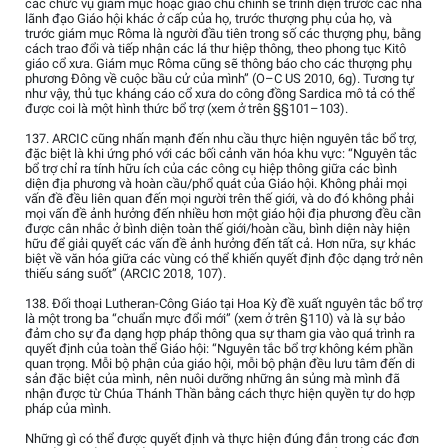
các chức vụ giám mục hoặc giáo chủ chính sẽ trình diện trước các nhà
lãnh đạo Giáo hội khác ở cấp của họ, trước thượng phụ của họ, và
trước giám mục Rôma là người đầu tiên trong số các thượng phụ, bằng
cách trao đổi và tiếp nhận các lá thư hiệp thông, theo phong tục Kitô
giáo cổ xưa. Giám mục Rôma cũng sẽ thông báo cho các thượng phụ
phương Đông về cuộc bầu cử của mình” (O–C US 2010, 6g). Tương tự
như vậy, thủ tục kháng cáo cổ xưa do công đồng Sardica mô tả có thể
được coi là một hình thức bổ trợ (xem ở trên §§101–103).
137. ARCIC cũng nhấn mạnh đến nhu cầu thực hiện nguyên tắc bổ trợ,
đặc biệt là khi ứng phó với các bối cảnh văn hóa khu vực: “Nguyên tắc
bổ trợ chỉ ra tính hữu ích của các công cụ hiệp thông giữa các bình
diện địa phương và hoàn cầu/phổ quát của Giáo hội. Không phải mọi
vấn đề đều liên quan đến mọi người trên thế giới, và do đó không phải
mọi vấn đề ảnh hưởng đến nhiều hơn một giáo hội địa phương đều cần
được cân nhắc ở bình diện toàn thế giới/hoàn cầu, bình diện này hiện
hữu để giải quyết các vấn đề ảnh hưởng đến tất cả. Hơn nữa, sự khác
biệt về văn hóa giữa các vùng có thể khiến quyết định độc dạng trở nên
thiếu sáng suốt” (ARCIC 2018, 107).
138. Đối thoại Lutheran-Công Giáo tại Hoa Kỳ đề xuất nguyên tắc bổ trợ
là một trong ba “chuẩn mực đổi mới” (xem ở trên §110) và là sự bảo
đảm cho sự đa dạng hợp pháp thông qua sự tham gia vào quá trình ra
quyết định của toàn thể Giáo hội: “Nguyên tắc bổ trợ không kém phần
quan trọng. Mỗi bộ phận của giáo hội, mỗi bộ phận đều lưu tâm đến di
sản đặc biệt của mình, nên nuôi dưỡng những ân sủng mà mình đã
nhận được từ Chúa Thánh Thần bằng cách thực hiện quyền tự do hợp
pháp của mình.
Những gì có thể được quyết định và thực hiện đúng đắn trong các đơn