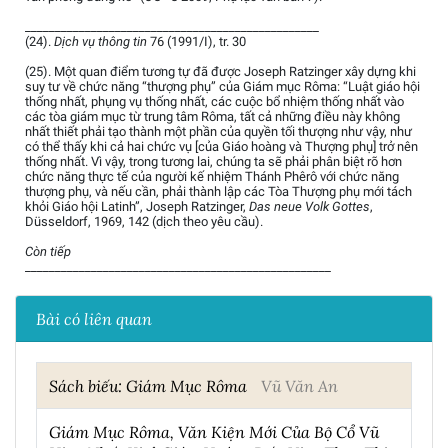
_________________________________________________
(24).
Dịch vụ thông tin
76 (1991/I), tr. 30
(25). Một quan điểm tương tự đã được Joseph Ratzinger xây dựng khi
suy tư về chức năng “thượng phụ” của Giám mục Rôma: “Luật giáo hội
thống nhất, phụng vụ thống nhất, các cuộc bổ nhiệm thống nhất vào
các tòa giám mục từ trung tâm Rôma, tất cả những điều này không
nhất thiết phải tạo thành một phần của quyền tối thượng như vậy, như
có thể thấy khi cả hai chức vụ [của Giáo hoàng và Thượng phụ] trở nên
thống nhất. Vì vậy, trong tương lai, chúng ta sẽ phải phân biệt rõ hơn
chức năng thực tế của người kế nhiệm Thánh Phêrô với chức năng
thượng phụ, và nếu cần, phải thành lập các Tòa Thượng phụ mới tách
khỏi Giáo hội Latinh”, Joseph Ratzinger,
Das neue Volk Gottes
,
Düsseldorf, 1969, 142 (dịch theo yêu cầu).
Còn tiếp
___________________________________________________
Bài có liên quan
Sách biếu: Giám Mục Rôma
Vũ Văn An
Giám Mục Rôma, Văn Kiện Mới Của Bộ Cổ Vũ