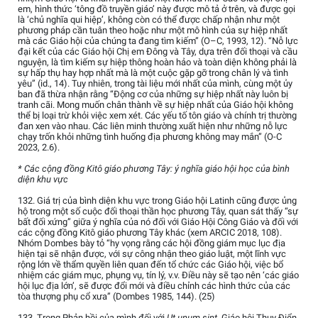
em, hình thức ‘tông đồ truyền giáo’ này được mô tả ở trên, và được gọi
là ‘chủ nghĩa qui hiệp’, không còn có thể được chấp nhận như một
phương pháp cần tuân theo hoặc như một mô hình của sự hiệp nhất
mà các Giáo hội của chúng ta đang tìm kiếm” (O–C, 1993, 12). “Nỗ lực
đại kết của các Giáo hội Chị em Đông và Tây, dựa trên đối thoại và cầu
nguyện, là tìm kiếm sự hiệp thông hoàn hảo và toàn diện không phải là
sự hấp thụ hay hợp nhất mà là một cuộc gặp gỡ trong chân lý và tình
yêu” (id., 14). Tuy nhiên, trong tài liệu mới nhất của mình, cùng một ủy
ban đã thừa nhận rằng “Động cơ của những sự hiệp nhất này luôn bị
tranh cãi. Mong muốn chân thành về sự hiệp nhất của Giáo hội không
thể bị loại trừ khỏi việc xem xét. Các yếu tố tôn giáo và chính trị thường
đan xen vào nhau. Các liên minh thường xuất hiện như những nỗ lực
chạy trốn khỏi những tình huống địa phương không may mắn” (O-C
2023, 2.6).
* Các cộng đồng Kitô giáo phương Tây: ý nghĩa giáo hội học của bình
diện khu vực
132. Giá trị của bình diện khu vực trong Giáo hội Latinh cũng được ủng
hộ trong một số cuộc đối thoại thần học phương Tây, quan sát thấy “sự
bất đối xứng” giữa ý nghĩa của nó đối với Giáo Hội Công Giáo và đối với
các cộng đồng Kitô giáo phương Tây khác (xem ARCIC 2018, 108).
Nhóm Dombes bày tỏ “hy vọng rằng các hội đồng giám mục lục địa
hiện tại sẽ nhận được, với sự công nhận theo giáo luật, một lĩnh vực
rộng lớn về thẩm quyền liên quan đến tổ chức các Giáo hội, việc bổ
nhiệm các giám mục, phụng vụ, tín lý, v.v. Điều này sẽ tạo nên ‘các giáo
hội lục địa lớn’, sẽ được đổi mới và điều chỉnh các hình thức của các
tòa thượng phụ cổ xưa” (Dombes 1985, 144). (25)
133. Trong Phản hồi của mình đối với
Ut unum sint
, Giáo hội Thụy Điển