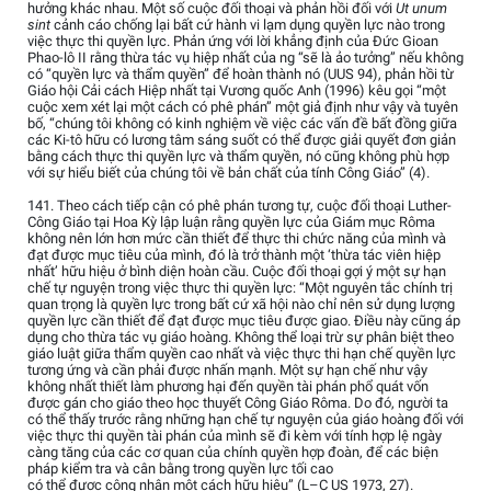
hưởng khác nhau. Một số cuộc đối thoại và phản hồi đối với
Ut unum
sint
cảnh cáo chống lại bất cứ hành vi lạm dụng quyền lực nào trong
việc thực thi quyền lực. Phản ứng với lời khẳng định của Đức Gioan
Phao-lô II rằng thừa tác vụ hiệp nhất của ng “sẽ là ảo tưởng” nếu không
có “quyền lực và thẩm quyền” để hoàn thành nó (UUS 94), phản hồi từ
Giáo hội Cải cách Hiệp nhất tại Vương quốc Anh (1996) kêu gọi “một
cuộc xem xét lại một cách có phê phán” một giả định như vậy và tuyên
bố, “chúng tôi không có kinh nghiệm về việc các vấn đề bất đồng giữa
các Ki-tô hữu có lương tâm sáng suốt có thể được giải quyết đơn giản
bằng cách thực thi quyền lực và thẩm quyền, nó cũng không phù hợp
với sự hiểu biết của chúng tôi về bản chất của tính Công Giáo” (4).
141. Theo cách tiếp cận có phê phán tương tự, cuộc đối thoại Luther-
Công Giáo tại Hoa Kỳ lập luận rằng quyền lực của Giám mục Rôma
không nên lớn hơn mức cần thiết để thực thi chức năng của mình và
đạt được mục tiêu của mình, đó là trở thành một ‘thừa tác viên hiệp
nhất’ hữu hiệu ở bình diện hoàn cầu. Cuộc đối thoại gợi ý một sự hạn
chế tự nguyện trong việc thực thi quyền lực: “Một nguyên tắc chính trị
quan trọng là quyền lực trong bất cứ xã hội nào chỉ nên sử dụng lượng
quyền lực cần thiết để đạt được mục tiêu được giao. Điều này cũng áp
dụng cho thừa tác vụ giáo hoàng. Không thể loại trừ sự phân biệt theo
giáo luật giữa thẩm quyền cao nhất và việc thực thi hạn chế quyền lực
tương ứng và cần phải được nhấn mạnh. Một sự hạn chế như vậy
không nhất thiết làm phương hại đến quyền tài phán phổ quát vốn
được gán cho giáo theo học thuyết Công Giáo Rôma. Do đó, người ta
có thể thấy trước rằng những hạn chế tự nguyện của giáo hoàng đối với
việc thực thi quyền tài phán của mình sẽ đi kèm với tính hợp lệ ngày
càng tăng của các cơ quan của chính quyền hợp đoàn, để các biện
pháp kiểm tra và cân bằng trong quyền lực tối cao
có thể được công nhận một cách hữu hiệu” (L–C US 1973, 27).