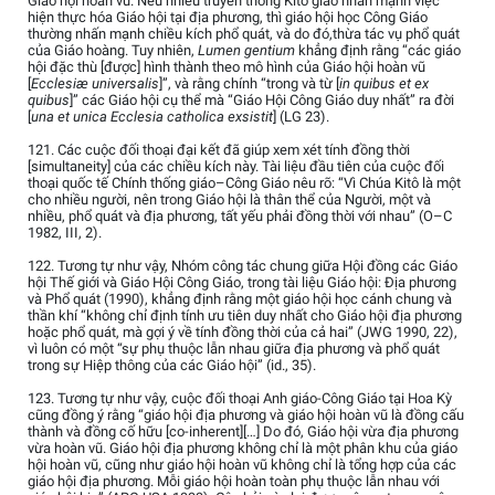
Giáo hội hoàn vũ. Nếu nhiều truyền thống Kitô giáo nhấn mạnh việc
hiện thực hóa Giáo hội tại địa phương, thì giáo hội học Công Giáo
thường nhấn mạnh chiều kích phổ quát, và do đó,thừa tác vụ phổ quát
của Giáo hoàng. Tuy nhiên,
Lumen gentium
khẳng định rằng “các giáo
hội đặc thù [được] hình thành theo mô hình của Giáo hội hoàn vũ
[
Ecclesiæ universalis
]”, và rằng chính “trong và từ [
in quibus et ex
quibus
]” các Giáo hội cụ thể mà “Giáo Hội Công Giáo duy nhất” ra đời
[
una et unica Ecclesia catholica exsistit
] (LG 23).
121. Các cuộc đối thoại đại kết đã giúp xem xét tính đồng thời
[simultaneity] của các chiều kích này. Tài liệu đầu tiên của cuộc đối
thoại quốc tế Chính thống giáo–Công Giáo nêu rõ: “Vì Chúa Kitô là một
cho nhiều người, nên trong Giáo hội là thân thể của Người, một và
nhiều, phổ quát và địa phương, tất yếu phải đồng thời với nhau” (O–C
1982, III, 2).
122. Tương tự như vậy, Nhóm công tác chung giữa Hội đồng các Giáo
hội Thế giới và Giáo Hội Công Giáo, trong tài liệu Giáo hội: Địa phương
và Phổ quát (1990), khẳng định rằng một giáo hội học cánh chung và
thần khí “không chỉ định tính ưu tiên duy nhất cho Giáo hội địa phương
hoặc phổ quát, mà gợi ý về tính đồng thời của cả hai” (JWG 1990, 22),
vì luôn có một “sự phụ thuộc lẫn nhau giữa địa phương và phổ quát
trong sự Hiệp thông của các Giáo hội” (id., 35).
123. Tương tự như vậy, cuộc đối thoại Anh giáo-Công Giáo tại Hoa Kỳ
cũng đồng ý rằng “giáo hội địa phương và giáo hội hoàn vũ là đồng cấu
thành và đồng cố hữu [co-inherent][…] Do đó, Giáo hội vừa địa phương
vừa hoàn vũ. Giáo hội địa phương không chỉ là một phân khu của giáo
hội hoàn vũ, cũng như giáo hội hoàn vũ không chỉ là tổng hợp của các
giáo hội địa phương. Mỗi giáo hội hoàn toàn phụ thuộc lẫn nhau với