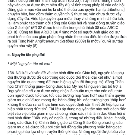
thực hóa cụ thể tinh thần hợp đoàn’ (LG 23). Tuy nhiên, mong muốn
này vẫn chưa được thực hiện đầy đủ, vì tình trạng pháp lý của các hội
đồng giám mục vốn coi họ là chủ thể của các quyền hạn [attributions]
chuyên biệt, bao gồm thẩm quyền tín lý thực sự, vẫn chưa được xây
dựng đầy đủ. Việc tập quyền quá mức, thay vì chứng minh là hữu ích,
lại làm phức tạp thêm đời sống của Giáo hội và hoạt động truyền giáo
của Giáo hội” (
EG
32 được trích dẫn trong chú thích 38 của ARCIC
2018). Cùng tài liệu ARCIC lưu ý rằng một số người Anh giáo coi sự
phát triển của các giáo phận tòng nhân theo các điều khoản được đưa
ra bởi Tông hiến
Anglicanorum Cœtibus
(2009) là một ví dụ về sự tập
quyền như vậy (5).
c. Nguyên tắc phụ đới
* Một “nguyên tắc cổ xưa”
136. Nối kết với vấn đề về các bình diện của Giáo hội, nguyên tắc phụ
đới thường được đề cập trong các cuộc đối thoại đại kết như là một
nguyên tắc quan trọng để thực hiện quyền tối thượng. Hội đồng Thần
học Chính thống giáo–Công Giáo Bắc Mỹ mô tả nguyên tắc bổ trợ là
“nguyên tắc cổ xưa được công nhận là chuẩn mực cho các cấu trúc
con người được tổ chức tốt, các trường hợp ‘cao hơn’ của thẩm quyền
giám mục chỉ được mong đợi hành động khi các trường hợp ‘thấp hơn’
không thể đưa ra và thực hiện các quyết định cần thiết để tiếp tục sự
hiệp nhất trong đức tin”. Tài liệu áp dụng nguyên tắc này một cách đặc
biệt vào việc bầu giám mục và công nhận các nhà lãnh đạo Giáo hội ở
mọi bình diện: “Điều này có nghĩa là, trong số những điều khác, ít nhất,
trong các Giáo hội Chính thống giáo và Công Giáo Đông phương, các
giám mục sẽ được bầu bởi các hội đồng địa phương hoặc bằng các
phương pháp lựa chọn truyền thống khác. Những người được bầu vào