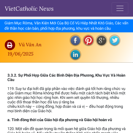
VietCatholic News
Giám Mục Rôma, Văn Kiện Mới Của Bộ Cổ Vũ Hiệp Nhất Kitô Giáo, Các vấn
đề thần học căn bản, phối hợp địa phương, khu vực và hoàn cầu
Vũ Văn An
19/06/2025
3.3.2. Sự Phối Hợp Giữa Các Bình Diện Địa Phương, Khu Vực Và Hoàn
Cầu
119. Suy tư đại kết đã góp phần vào việc đánh giá tốt hơn rằng chức vụ
của Giám mục Rôma không thể được hiểu một cách tách biệt khỏi một
góc nhìn giáo hội học rộng hơn. Khi xem xét quyền tối thượng, nhiều
cuộc đối thoại thần học đã lưu ý rằng ba
chiều kích này – cộng đồng, hợp đoàn và cá vị – đều hoạt động trong
mọi bình diện của Giáo hội.
a. Tính đồng thời của Giáo hội địa phương và Giáo hội hoàn vũ
120. Một vấn đề quan trọng là mối quan hệ giữa Giáo hội địa phương và