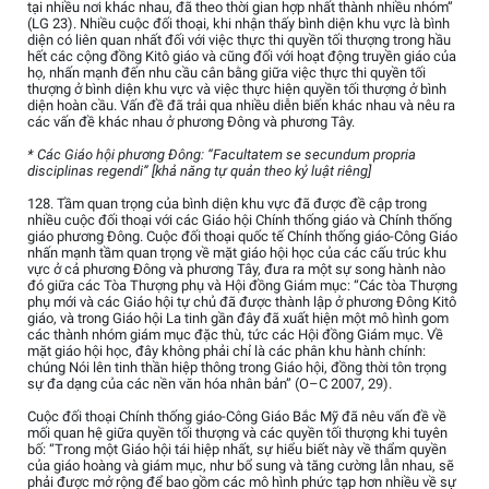
tại nhiều nơi khác nhau, đã theo thời gian hợp nhất thành nhiều nhóm”
(LG 23). Nhiều cuộc đối thoại, khi nhận thấy bình diện khu vực là bình
diện có liên quan nhất đối với việc thực thi quyền tối thượng trong hầu
hết các cộng đồng Kitô giáo và cũng đối với hoạt động truyền giáo của
họ, nhấn mạnh đến nhu cầu cân bằng giữa việc thực thi quyền tối
thượng ở bình diện khu vực và việc thực hiện quyền tối thượng ở bình
diện hoàn cầu. Vấn đề đã trải qua nhiều diễn biến khác nhau và nêu ra
các vấn đề khác nhau ở phương Đông và phương Tây.
* Các Giáo hội phương Đông: “Facultatem se secundum propria
disciplinas regendi” [khả năng tự quản theo kỷ luật riêng]
128. Tầm quan trọng của bình diện khu vực đã được đề cập trong
nhiều cuộc đối thoại với các Giáo hội Chính thống giáo và Chính thống
giáo phương Đông. Cuộc đối thoại quốc tế Chính thống giáo-Công Giáo
nhấn mạnh tầm quan trọng về mặt giáo hội học của các cấu trúc khu
vực ở cả phương Đông và phương Tây, đưa ra một sự song hành nào
đó giữa các Tòa Thượng phụ và Hội đồng Giám mục: “Các tòa Thượng
phụ mới và các Giáo hội tự chủ đã được thành lập ở phương Đông Kitô
giáo, và trong Giáo hội La tinh gần đây đã xuất hiện một mô hình gom
các thành nhóm giám mục đặc thù, tức các Hội đồng Giám mục. Về
mặt giáo hội học, đây không phải chỉ là các phân khu hành chính:
chúng Nói lên tinh thần hiệp thông trong Giáo hội, đồng thời tôn trọng
sự đa dạng của các nền văn hóa nhân bản” (O–C 2007, 29).
Cuộc đối thoại Chính thống giáo-Công Giáo Bắc Mỹ đã nêu vấn đề về
mối quan hệ giữa quyền tối thượng và các quyền tối thượng khi tuyên
bố: “Trong một Giáo hội tái hiệp nhất, sự hiểu biết này về thẩm quyền
của giáo hoàng và giám mục, như bổ sung và tăng cường lẫn nhau, sẽ
phải được mở rộng để bao gồm các mô hình phức tạp hơn nhiều về sự