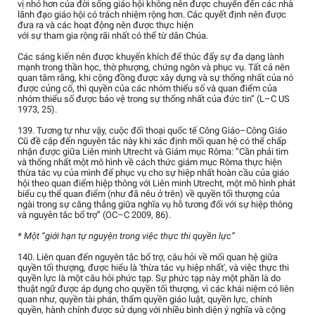
vị nhỏ hơn của đời sống giáo hội không nên được chuyển đến các nhà
lãnh đạo giáo hội có trách nhiệm rộng hơn. Các quyết định nên được
đưa ra và các hoạt động nên được thực hiện
với sự tham gia rộng rãi nhất có thể từ dân Chúa.
Các sáng kiến nên được khuyến khích để thúc đẩy sự đa dạng lành
mạnh trong thần học, thờ phượng, chứng ngôn và phục vụ. Tất cả nên
quan tâm rằng, khi cộng đồng được xây dựng và sự thống nhất của nó
được củng cố, thì quyền của các nhóm thiểu số và quan điểm của
nhóm thiểu số được bảo vệ trong sự thống nhất của đức tin” (L–C US
1973, 25).
139. Tương tự như vậy, cuộc đối thoại quốc tế Công Giáo–Công Giáo
Cũ đề cập đến nguyên tắc này khi xác định mối quan hệ có thể chấp
nhận được giữa Liên minh Utrecht và Giám mục Rôma: “Cần phải tìm
và thống nhất một mô hình về cách thức giám mục Rôma thực hiện
thừa tác vụ của mình để phục vụ cho sự hiệp nhất hoàn cầu của giáo
hội theo quan điểm hiệp thông với Liên minh Utrecht, một mô hình phát
biểu cụ thể quan điểm (như đã nêu ở trên) về quyền tối thượng của
ngài trong sự căng thẳng giữa nghĩa vụ hỗ tương đối với sự hiệp thông
và nguyên tắc bổ trợ” (OC–C 2009, 86).
* Một “giới hạn tự nguyện trong việc thực thi quyền lực”
140. Liên quan đến nguyên tắc bổ trợ, câu hỏi về mối quan hệ giữa
quyền tối thượng, được hiểu là 'thừa tác vụ hiệp nhất', và việc thực thi
quyền lực là một câu hỏi phức tạp. Sự phức tạp này một phần là do
thuật ngữ được áp dụng cho quyền tối thượng, vì các khái niệm có liên
quan như, quyền tài phán, thẩm quyền giáo luật, quyền lực, chính
quyền, hành chính được sử dụng với nhiều bình diện ý nghĩa và cộng