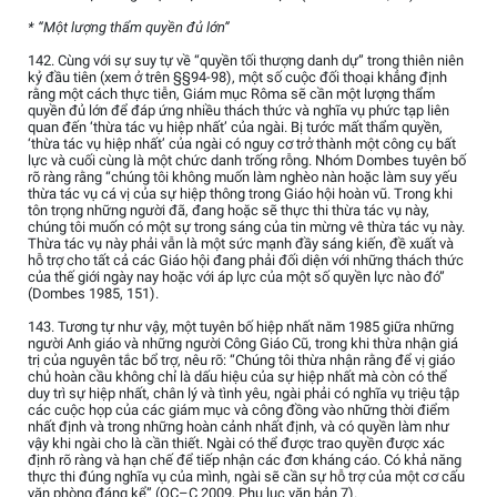
* “Một lượng thẩm quyền đủ lớn”
142. Cùng với sự suy tự về “quyền tối thượng danh dự” trong thiên niên
kỷ đầu tiên (xem ở trên §§94-98), một số cuộc đối thoại khẳng định
rằng một cách thực tiễn, Giám mục Rôma sẽ cần một lượng thẩm
quyền đủ lớn để đáp ứng nhiều thách thức và nghĩa vụ phức tạp liên
quan đến ‘thừa tác vụ hiệp nhất’ của ngài. Bị tước mất thẩm quyền,
‘thừa tác vụ hiệp nhất’ của ngài có nguy cơ trở thành một công cụ bất
lực và cuối cùng là một chức danh trống rỗng. Nhóm Dombes tuyên bố
rõ ràng rằng “chúng tôi không muốn làm nghèo nàn hoặc làm suy yếu
thừa tác vụ cá vị của sự hiệp thông trong Giáo hội hoàn vũ. Trong khi
tôn trọng những người đã, đang hoặc sẽ thực thi thừa tác vụ này,
chúng tôi muốn có một sự trong sáng của tin mừng vê thừa tác vụ này.
Thừa tác vụ này phải vẫn là một sức mạnh đầy sáng kiến, đề xuất và
hỗ trợ cho tất cả các Giáo hội đang phải đối diện với những thách thức
của thế giới ngày nay hoặc với áp lực của một số quyền lực nào đó”
(Dombes 1985, 151).
143. Tương tự như vậy, một tuyên bố hiệp nhất năm 1985 giữa những
người Anh giáo và những người Công Giáo Cũ, trong khi thừa nhận giá
trị của nguyên tắc bổ trợ, nêu rõ: “Chúng tôi thừa nhận rằng để vị giáo
chủ hoàn cầu không chỉ là dấu hiệu của sự hiệp nhất mà còn có thể
duy trì sự hiệp nhất, chân lý và tình yêu, ngài phải có nghĩa vụ triệu tập
các cuộc họp của các giám mục và công đồng vào những thời điểm
nhất định và trong những hoàn cảnh nhất định, và có quyền làm như
vậy khi ngài cho là cần thiết. Ngài có thể được trao quyền được xác
định rõ ràng và hạn chế để tiếp nhận các đơn kháng cáo. Có khả năng
thực thi đúng nghĩa vụ của mình, ngài sẽ cần sự hỗ trợ của một cơ cấu
văn phòng đáng kể” (OC–C 2009, Phụ lục văn bản 7).