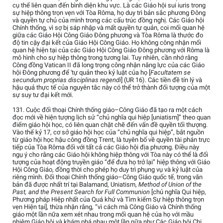
cụ thể liên quan đến bình diện khu vực. Là các Giáo hội sui iuris trong
sự hiệp thông trọn vẹn với Tòa Rôma, họ duy trì bản sắc phương Đông
và quyền tự chủ của mình trong các cấu trúc đồng nghị. Các Giáo hội
Chính thống, vì sợ bị sáp nhập và mất quyền tự quản, coi mối quan hệ
giữa các Giáo Hội Công Giáo Đông phương và Tòa Rôma là thước đo
độ tin cậy đại kết của Giáo Hội Công Giáo. Họ không công nhận mối
quan hệ hiện tại của các Giáo Hội Công Giáo Đông phương với Rôma là
mô hình cho sự hiệp thông trong tương lai. Tuy nhiên, cần nhớ rằng
Công đồng Vatican II đã long trọng công nhận năng lực của các Giáo
hội Đông phương để 'tự quản theo kỷ luật của họ [
Facultatem se
secundum proprias disciplinas regendi
] (UR 16). Các tiền đề tín lý và
hậu quả thực tế của nguyên tắc này có thể trở thành đối tượng của một
sự suy tư đại kết mới.
131. Cuộc đối thoại Chính thống giáo–Công Giáo đã tạo ra một cách
đọc mới về hiện tượng lịch sử “chủ nghĩa qui hiệp [uniatism]” theo quan
điểm giáo hội học, có liên quan chặt chẽ đến vấn đề quyền tối thượng.
Vào thế kỷ 17, cơ sở giáo hội học của “chủ nghĩa qui hiệp”, bắt nguồn
từ giáo hội học hậu công đồng Trent, là tuyên bố về quyền tài phán trực
tiếp của Tòa Rôma đối với tất cả các Giáo hội địa phương. Điều này
ngụ ý cho rằng các Giáo hội không hiệp thông với Tòa này có thể là đối
tượng của hoạt động truyền giáo “để đưa họ trở lại” hiệp thông với Giáo
Hội Công Giáo, đồng thời cho phép họ duy trì phụng vụ và kỷ luật của
riêng mình. Đối thoại Chính thống giáo–Công Giáo quốc tế, trong văn
bản đã được nhất trí tại Balamand, Uniatism,
Method of Union of the
Past, and the Present Search for Full Communion
[chủ nghĩa Qui hiệp,
Phương pháp Hiệp nhất của Quá khứ và Tìm kiếm Sự hiệp thông trọn
vẹn Hiện tại], thừa nhận rằng, “vì cách mà Công Giáo và Chính thống
giáo một lần nữa xem xét nhau trong mối quan hệ của họ với mầu
nhiệm Giáo hội và khám phá nhau một lần nữa như Các Giáo hội Chị