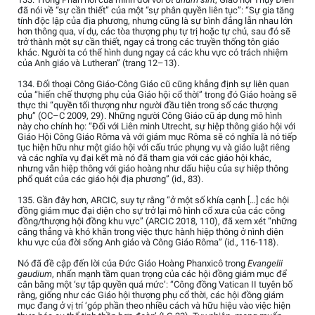
đã nói về “sự cần thiết” của một “sự phân quyền liên tục”: “Sự gia tăng
tính độc lập của địa phương, nhưng cũng là sự bình đẳng lẫn nhau lớn
hơn thông qua, ví dụ, các tòa thượng phụ tự trị hoặc tự chủ, sau đó sẽ
trở thành một sự cần thiết, ngay cả trong các truyền thống tôn giáo
khác. Người ta có thể hình dung ngay cả các khu vực có trách nhiệm
của Anh giáo và Lutheran” (trang 12–13).
134. Đối thoại Công Giáo-Công Giáo cũ cũng khẳng định sự liên quan
của “hiến chế thượng phụ của Giáo hội cổ thời” trong đó Giáo hoàng sẽ
thực thi “quyền tối thượng như người đầu tiên trong số các thượng
phụ” (OC–C 2009, 29). Những người Công Giáo cũ áp dụng mô hình
này cho chính họ: “Đối với Liên minh Utrecht, sự hiệp thông giáo hội với
Giáo Hội Công Giáo Rôma và với giám mục Rôma sẽ có nghĩa là nó tiếp
tục hiện hữu như một giáo hội với cấu trúc phụng vụ và giáo luật riêng
và các nghĩa vụ đại kết mà nó đã tham gia với các giáo hội khác,
nhưng vẫn hiệp thông với giáo hoàng như dấu hiệu của sự hiệp thông
phổ quát của các giáo hội địa phương” (id., 83).
135. Gần đây hơn, ARCIC, suy tự rằng “ở một số khía cạnh […] các hội
đồng giám mục đại diện cho sự trở lại mô hình cổ xưa của các công
đồng/thượng hội đồng khu vực” (ARCIC 2018, 110), đã xem xét “những
căng thẳng và khó khăn trong việc thực hành hiệp thông ở nình diện
khu vực của đời sống Anh giáo và Công Giáo Rôma” (id., 116-118).
Nó đã đề cập đến lời của Đức Giáo Hoàng Phanxicô trong
Evangelii
gaudium
, nhấn mạnh tầm quan trọng của các hội đồng giám mục để
cân bằng một ‘sự tập quyền quá mức’: “Công đồng Vatican II tuyên bố
rằng, giống như các Giáo hội thượng phụ cổ thời, các hội đồng giám
mục đang ở vị trí ‘góp phần theo nhiều cách và hữu hiệu vào việc hiện