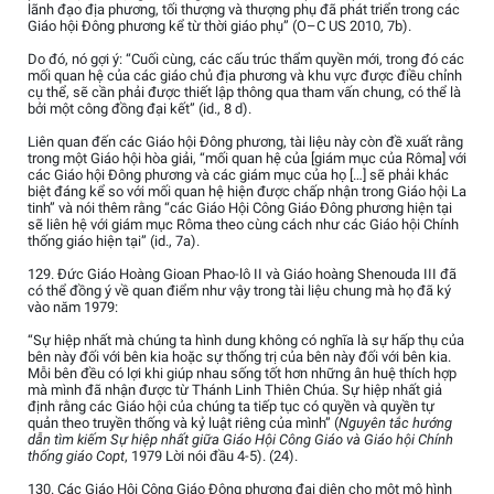
lãnh đạo địa phương, tối thượng và thượng phụ đã phát triển trong các
Giáo hội Đông phương kể từ thời giáo phụ” (O–C US 2010, 7b).
Do đó, nó gợi ý: “Cuối cùng, các cấu trúc thẩm quyền mới, trong đó các
mối quan hệ của các giáo chủ địa phương và khu vực được điều chỉnh
cụ thể, sẽ cần phải được thiết lập thông qua tham vấn chung, có thể là
bởi một công đồng đại kết” (id., 8 d).
Liên quan đến các Giáo hội Đông phương, tài liệu này còn đề xuất rằng
trong một Giáo hội hòa giải, “mối quan hệ của [giám mục của Rôma] với
các Giáo hội Đông phương và các giám mục của họ […] sẽ phải khác
biệt đáng kể so với mối quan hệ hiện được chấp nhận trong Giáo hội La
tinh” và nói thêm rằng “các Giáo Hội Công Giáo Đông phương hiện tại
sẽ liên hệ với giám mục Rôma theo cùng cách như các Giáo hội Chính
thống giáo hiện tại” (id., 7a).
129. Đức Giáo Hoàng Gioan Phao-lô II và Giáo hoàng Shenouda III đã
có thể đồng ý về quan điểm như vậy trong tài liệu chung mà họ đã ký
vào năm 1979:
“Sự hiệp nhất mà chúng ta hình dung không có nghĩa là sự hấp thụ của
bên này đối với bên kia hoặc sự thống trị của bên này đối với bên kia.
Mỗi bên đều có lợi khi giúp nhau sống tốt hơn những ân huệ thích hợp
mà mình đã nhận được từ Thánh Linh Thiên Chúa. Sự hiệp nhất giả
định rằng các Giáo hội của chúng ta tiếp tục có quyền và quyền tự
quản theo truyền thống và kỷ luật riêng của mình” (
Nguyên tắc hướng
dẫn tìm kiếm Sự hiệp nhất giữa Giáo Hội Công Giáo và Giáo hội Chính
thống giáo Copt
, 1979 Lời nói đầu 4-5). (24).
130. Các Giáo Hội Công Giáo Đông phương đại diện cho một mô hình