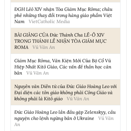
ĐGH Lêô XIV nhận Tòa Giám Mục Rôma; châu
phê những thay đổi trong hàng giáo phẩm Việt
Nam
VietCatholic Media
BÀI GIẢNG CỦA Đức Thánh Cha LÊ-Ô XIV
TRONG THÁNH LỄ NHẬN TÒA GIÁM MỤC
ROMA
Vũ Văn An
Giám Mục Rôma, Văn Kiện Mới Của Bộ Cổ Vũ
Hiệp Nhất Kitô Giáo, Các vấn đề thần học căn
bản
Vũ Văn An
Nguyên văn Diễn từ của Đức Giáo Hoàng Leo với
Đại diện các tôn giáo không phải Công Giáo và
không phải là Kitô giáo
Vũ Văn An
Đức Giáo Hoàng Leo lần đầu gặp Zelenskyy, cầu
nguyện cho lệnh ngừng bắn ở Ukraine
Vũ Văn
An