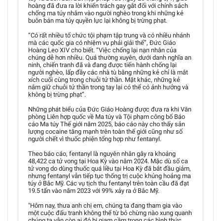
hoàng đã đưa ra lời khiển trách gay gắt đối với chính sách
chống ma túy nhắm vào người nghèo trong khi những kẻ
buôn bán ma túy quyền lực lại không bị trừng phạt.
“Có rất nhiều tổ chức tội phạm tập trung và có nhiều nhánh
mà các quốc gia có nhiệm vụ phải giải thể”, Đức Giáo
Hoàng Leo XIV cho biết. “Việc chống lại nạn nhân của
chúng dễ hơn nhiều. Quá thường xuyên, dưới danh nghĩa an
ninh, chiến tranh đã và đang được tiến hành chống lại
người nghèo, lấp đầy các nhà tù bằng những kẻ chỉ là mắt
xích cuối cùng trong chuỗi tử thần. Mặt khác, những kẻ
nắm giữ chuỗi tử thần trong tay lại có thể có ảnh hưởng và
không bị trừng phạt”.
Những phát biểu của Đức Giáo Hoàng được đưa ra khi Văn
phòng Liên hợp quốc về Ma túy và Tội phạm công bố Báo
cáo Ma túy Thế giới năm 2025, báo cáo này cho thấy sản
lượng cocaine tăng mạnh trên toàn thế giới cũng như số
người chết vì thuốc phiện tổng hợp như fentanyl.
Theo báo cáo, fentanyl là nguyên nhân gây ra khoảng
48,422 ca tử vong tại Hoa Kỳ vào năm 2024. Mặc dù số ca
tử vong do dùng thuốc quá liều tại Hoa Kỳ đã bắt đầu giảm,
nhưng fentanyl vẫn tiếp tục thống trị cuộc khủng hoảng ma
túy ở Bắc Mỹ. Các vụ tịch thu fentanyl trên toàn cầu đã đạt
19.5 tấn vào năm 2023 với 99% xảy ra ở Bắc Mỹ.
"Hôm nay, thưa anh chị em, chúng ta đang tham gia vào
một cuộc đấu tranh không thể từ bỏ chừng nào xung quanh
chúng ta vẫn còn ai đó bị giam cầm trong các hình thức