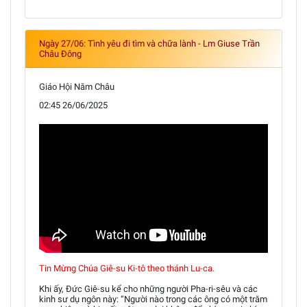
Ngày 27/06: Tình yêu đi tìm và chữa lành - Lm Giuse Trần
Châu Đông
Giáo Hội Năm Châu
02:45 26/06/2025
Tin Mừng Chúa Giê-su Ki-tô theo thánh Lu-ca.
Khi ấy, Đức Giê-su kể cho những người Pha-ri-sêu và các
kinh sư dụ ngôn này: “Người nào trong các ông có một trăm