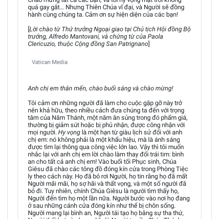
quá gay gắt… Nhưng Thiên Chúa vĩ đại, và Người sẽ đồng
hành cùng chúng ta. Cảm ơn sự hiện diện của các bạn!
[
Lời chào từ Thứ trưởng Ngoại giao tại Chủ tịch Hội đồng Bộ
trưởng, Alfredo Mantovani, và chứng từ của Paola
Clericuzio, thuộc Cộng đồng San Patrignano
]
Vatican Media
Anh chị em thân mến, chào buổi sáng và chào mừng!
Tôi cảm ơn những người đã làm cho cuộc gặp gỡ này trở
nên khả hữu, theo nhiều cách đưa chúng ta đến với trọng
tâm của Năm Thánh, một năm ân sủng trong đó phẩm giá,
thường bị giảm sút hoặc bị phủ nhận, được công nhận với
mọi người.
Hy vọng
là một hạn từ giàu lịch sử đối với anh
chị em: nó không phải là một khẩu hiệu, mà là ánh sáng
được tìm lại thông qua công việc lớn lao. Vậy thì tôi muốn
nhắc lại với anh chị em lời chào làm thay đổi trái tim: bình
an cho tất cả anh chị em! Vào buổi tối Phục sinh, Chúa
Giêsu đã chào các tông đồ đóng kín cửa trong Phòng Tiệc
ly theo cách này. Họ đã bỏ rơi Người, họ tin rằng họ đã mất
Người mãi mãi, họ sợ hãi và thất vọng, và một số người đã
bỏ đi. Tuy nhiên, chính Chúa Giêsu là người tìm thấy họ,
Người đến tìm họ một lần nữa. Người bước vào nơi họ đang
ở sau những cánh cửa đóng kín như thể bị chôn sống.
Người mang lại bình an, Người tái tạo họ bằng sự tha thứ,