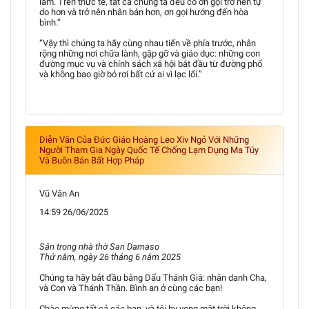
làm. Trên thực tế, tất cả chúng ta đều có ơn gọi trở nên tự
do hơn và trở nên nhân bản hơn, ơn gọi hướng đến hòa
bình.”
“Vậy thì chúng ta hãy cùng nhau tiến về phía trước, nhân
rộng những nơi chữa lành, gặp gỡ và giáo dục: những con
đường mục vụ và chính sách xã hội bắt đầu từ đường phố
và không bao giờ bỏ rơi bất cứ ai vì lạc lối.”
Diễn Văn Của Đức Giáo Hoàng Leo Xiv Ngỏ Với Những
Người Tham Gia Ngày Quốc Tế Chống Lạm Dụng Ma Túy
Và Buôn Bán Bất Hợp Pháp
Vũ Văn An
14:59 26/06/2025
Sân trong nhà thờ San Damaso
Thứ năm, ngày 26 tháng 6 năm 2025
Chúng ta hãy bắt đầu bằng Dấu Thánh Giá: nhân danh Cha,
và Con và Thánh Thần. Bình an ở cùng các bạn!
Chào mừng tất cả các bạn, và tôi hy vọng mặt trời không