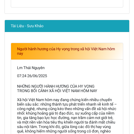
Tài Liệu - Sưu Khảo
Người hành hương của Hy vọng trong xã hội Việt Nam hôm
nay
Lm Thái Nguyên
07:24 26/06/2025
NHỮNG NGƯỜI HÀNH HƯƠNG CỦA HY VỌNG
TRONG BỐI CẢNH XÃ HỘI VIỆT NAM HÔM NAY
Xã hội Việt Nam hôm nay đang chứng kiến nhiều chuyển
biến sâu sắc: những thành tựu phát triển nhanh về kinh tế –
công nghệ, nhưng cũng kéo theo những vấn đề xã hội nhức
nhối: khủng hoảng giá trị đạo đức, sự xuống cấp của niềm
tin, gia tăng bạo lực học đường, nạn trầm cảm nơi giới trẻ,
và một nền văn hóa tiêu thụ khiến người ta đánh mất chiều
sâu nội tâm. Trong khi đó, giữa lòng các đô thị hay vùng
quê, không hiếm những người sống trong cô đơn, nghèo