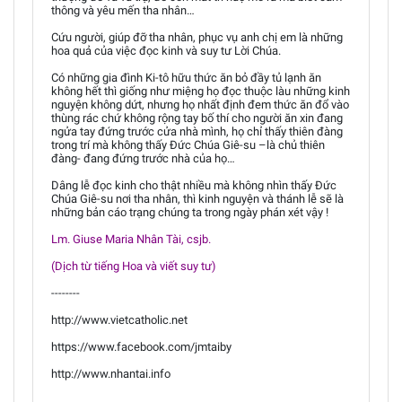
thông và yêu mến tha nhân…
Cứu người, giúp đỡ tha nhân, phục vụ anh chị em là những
hoa quả của việc đọc kinh và suy tư Lời Chúa.
Có những gia đình Ki-tô hữu thức ăn bỏ đầy tủ lạnh ăn
không hết thì giống như miệng họ đọc thuộc làu những kinh
nguyện không dứt, nhưng họ nhất định đem thức ăn đổ vào
thùng rác chứ không rộng tay bố thí cho người ăn xin đang
ngửa tay đứng trước cửa nhà mình, họ chỉ thấy thiên đàng
trong trí mà không thấy Đức Chúa Giê-su –là chủ thiên
đàng- đang đứng trước nhà của họ…
Dâng lễ đọc kinh cho thật nhiều mà không nhìn thấy Đức
Chúa Giê-su nơi tha nhân, thì kinh nguyện và thánh lễ sẽ là
những bản cáo trạng chúng ta trong ngày phán xét vậy !
Lm. Giuse Maria Nhân Tài, csjb.
(Dịch từ tiếng Hoa và viết suy tư)
--------
http://www.vietcatholic.net
https://www.facebook.com/jmtaiby
http://www.nhantai.info