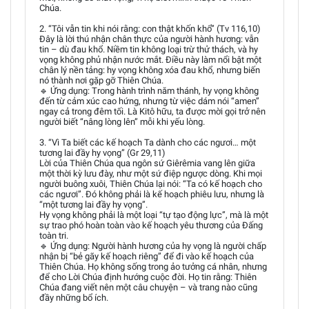
Chúa.
2. “Tôi vẫn tin khi nói rằng: con thật khốn khổ” (Tv 116,10)
Đây là lời thú nhận chân thực của người hành hương: vẫn
tin – dù đau khổ. Niềm tin không loại trừ thử thách, và hy
vọng không phủ nhận nước mắt. Điều này làm nổi bật một
chân lý nền tảng: hy vọng không xóa đau khổ, nhưng biến
nó thành nơi gặp gỡ Thiên Chúa.
🔹 Ứng dụng: Trong hành trình năm thánh, hy vọng không
đến từ cảm xúc cao hứng, nhưng từ việc dám nói “amen”
ngay cả trong đêm tối. Là Kitô hữu, ta được mời gọi trở nên
người biết “nâng lòng lên” mỗi khi yếu lòng.
3. “Vì Ta biết các kế hoạch Ta dành cho các ngươi… một
tương lai đầy hy vọng” (Gr 29,11)
Lời của Thiên Chúa qua ngôn sứ Giêrêmia vang lên giữa
một thời kỳ lưu đày, như một sứ điệp ngược dòng. Khi mọi
người buông xuôi, Thiên Chúa lại nói: “Ta có kế hoạch cho
các ngươi”. Đó không phải là kế hoạch phiêu lưu, nhưng là
“một tương lai đầy hy vọng”.
Hy vọng không phải là một loại “tự tạo động lực”, mà là một
sự trao phó hoàn toàn vào kế hoạch yêu thương của Đấng
toàn tri.
🔹 Ứng dụng: Người hành hương của hy vọng là người chấp
nhận bị “bẻ gãy kế hoạch riêng” để đi vào kế hoạch của
Thiên Chúa. Họ không sống trong ảo tưởng cá nhân, nhưng
để cho Lời Chúa định hướng cuộc đời. Họ tin rằng: Thiên
Chúa đang viết nên một câu chuyện – và trang nào cũng
đầy những bổ ích.