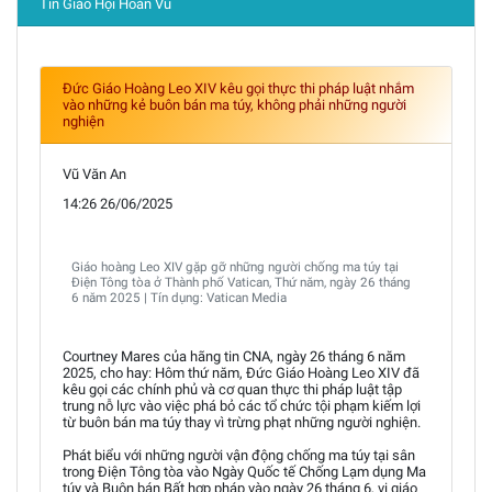
Tin Giáo Hội Hoàn Vũ
Đức Giáo Hoàng Leo XIV kêu gọi thực thi pháp luật nhắm
vào những kẻ buôn bán ma túy, không phải những người
nghiện
Vũ Văn An
14:26 26/06/2025
Giáo hoàng Leo XIV gặp gỡ những người chống ma túy tại
Điện Tông tòa ở Thành phố Vatican, Thứ năm, ngày 26 tháng
6 năm 2025 | Tín dụng: Vatican Media
Courtney Mares của hãng tin CNA, ngày 26 tháng 6 năm
2025, cho hay: Hôm thứ năm, Đức Giáo Hoàng Leo XIV đã
kêu gọi các chính phủ và cơ quan thực thi pháp luật tập
trung nỗ lực vào việc phá bỏ các tổ chức tội phạm kiếm lợi
từ buôn bán ma túy thay vì trừng phạt những người nghiện.
Phát biểu với những người vận động chống ma túy tại sân
trong Điện Tông tòa vào Ngày Quốc tế Chống Lạm dụng Ma
túy và Buôn bán Bất hợp pháp vào ngày 26 tháng 6, vị giáo