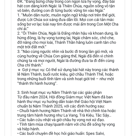
ĐK. “Đang bừng cháy trong con ngọn lửa hy vọng, đây bài
hát con dâng kính Ngài: là Thiên Chúa, nguồn sống vô tận
vô biên, đường con đi từng bước vững tin vào Ngài.”
1. “Muôn dân nước, muôn ngôn ngữ khắp nơi trên thế giới,
được Lời Chúa soi sáng đưa dẫn lối. Mọi con cái tản mác
sống bơ vơ lạc loài nay tìm được mái ấm trong Con Một Cha
chí ái.”
2. “Ôi Thiên Chúa, Ngài là Đấng nhân hậu và khoan dung, là
hừng đông, là hy vọng tương lai, Ngài chăm sóc, chở che,
đỡ nâng cho mọi loài, Thánh Thần hằng luôn canh tân cho
một trời đất mới.”
3. “Nào cùng ngước nhìn và bước đi trong làn gió mới, và
cùng hướng về Chúa Con giáng thế, Ngài đã đến vì chính
chúng ta và mọi người, Ngài là đường đưa ta đi đến cùng
Cha chí thánh.”
🔹 Gợi ý mục vụ: Có thể sử dụng bài hát này trong các thánh
lễ Năm Thánh, buổi rước kiệu, giờ chầu Thánh Thể, hoặc
trong những buổi tĩnh tâm và sinh hoạt giới trẻ – như một
“thánh thi hành hương”.
3. Sinh hoạt mục vụ Năm Thánh tại các giáo phận
Từ đầu năm 2024, Hội đồng Giám mục Việt Nam đã ban
hành thư mục vụ hướng dẫn toàn thể Giáo hội Việt Nam
chuẩn bị Năm Thánh 2025, với các định hướng sau:
• Chuỗi hành hương Năm Thánh về nhà thờ chính tòa hoặc
trung tâm hành hương như La Vang, Trà Kiệu, Tắc Sậy…
• Các tuần cửu nhật và giờ chầu hy vọng nơi xứ đạo.
• Tĩnh tâm mùa chay/quanh năm với chủ đề sống hy vọng
và hiệp hành.
• Các buổi chuyên đề học hỏi giáo huấn: Spes Salvi,