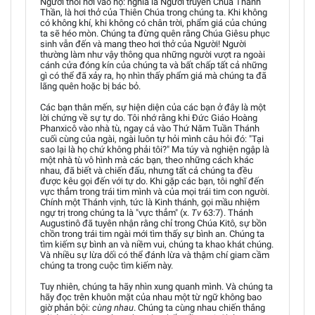
Người thổi hơi vào họ: nghĩa là Người truyền Chúa Thánh
Thần, là hơi thở của Thiên Chúa trong chúng ta. Khi không
có không khí, khi không có chân trời, phẩm giá của chúng
ta sẽ héo mòn. Chúng ta đừng quên rằng Chúa Giêsu phục
sinh vẫn đến và mang theo hơi thở của Người! Người
thường làm như vậy thông qua những người vượt ra ngoài
cánh cửa đóng kín của chúng ta và bất chấp tất cả những
gì có thể đã xảy ra, họ nhìn thấy phẩm giá mà chúng ta đã
lãng quên hoặc bị bác bỏ.
Các bạn thân mến, sự hiện diện của các bạn ở đây là một
lời chứng về sự tự do. Tôi nhớ rằng khi Đức Giáo Hoàng
Phanxicô vào nhà tù, ngay cả vào Thứ Năm Tuần Thánh
cuối cùng của ngài, ngài luôn tự hỏi mình câu hỏi đó: "Tại
sao lại là họ chứ không phải tôi?" Ma túy và nghiện ngập là
một nhà tù vô hình mà các bạn, theo những cách khác
nhau, đã biết và chiến đấu, nhưng tất cả chúng ta đều
được kêu gọi đến với tự do. Khi gặp các bạn, tôi nghĩ đến
vực thẳm trong trái tim mình và của mọi trái tim con người.
Chính một Thánh vịnh, tức là Kinh thánh, gọi mầu nhiệm
ngự trị trong chúng ta là "vực thẳm" (x.
Tv
63:7). Thánh
Augustinô đã tuyên nhận rằng chỉ trong Chúa Kitô, sự bồn
chồn trong trái tim ngài mới tìm thấy sự bình an. Chúng ta
tìm kiếm sự bình an và niềm vui, chúng ta khao khát chúng.
Và nhiều sự lừa dối có thể đánh lừa và thậm chí giam cầm
chúng ta trong cuộc tìm kiếm này.
Tuy nhiên, chúng ta hãy nhìn xung quanh mình. Và chúng ta
hãy đọc trên khuôn mặt của nhau một từ ngữ không bao
giờ phản bội:
cùng nhau
. Chúng ta cùng nhau chiến thắng