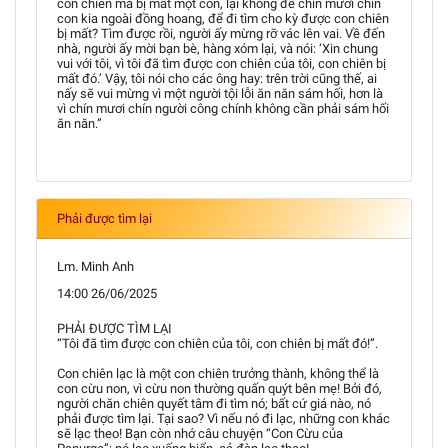
con chiên mà bị mất một con, lại không để chín mươi chín
con kia ngoài đồng hoang, để đi tìm cho kỳ được con chiên
bị mất? Tìm được rồi, người ấy mừng rỡ vác lên vai. Về đến
nhà, người ấy mời bạn bè, hàng xóm lại, và nói: ‘Xin chung
vui với tôi, vì tôi đã tìm được con chiên của tôi, con chiên bị
mất đó.’ Vậy, tôi nói cho các ông hay: trên trời cũng thế, ai
nấy sẽ vui mừng vì một người tội lỗi ăn năn sám hối, hơn là
vì chín mươi chín người công chính không cần phải sám hối
ăn năn.”
Phải được tìm lại
Lm. Minh Anh
14:00 26/06/2025
PHẢI ĐƯỢC TÌM LẠI
“Tôi đã tìm được con chiên của tôi, con chiên bị mất đó!”.
Con chiên lạc là một con chiên trưởng thành, không thể là
con cừu non, vì cừu non thường quấn quýt bên mẹ! Bởi đó,
người chăn chiên quyết tâm đi tìm nó; bất cứ giá nào, nó
phải được tìm lại. Tại sao? Vì nếu nó đi lạc, những con khác
sẽ lạc theo! Bạn còn nhớ câu chuyện “Con Cừu của