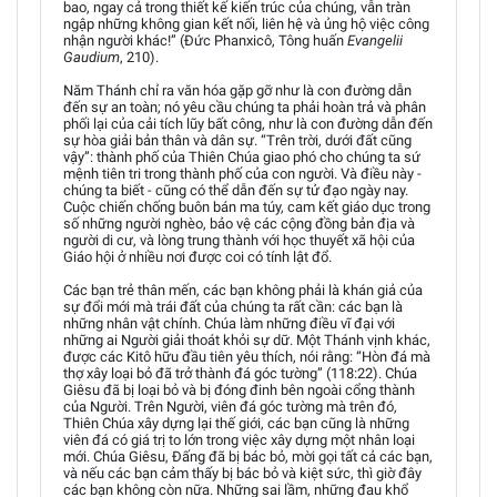
bao, ngay cả trong thiết kế kiến trúc của chúng, vẫn tràn
ngập những không gian kết nối, liên hệ và ủng hộ việc công
nhận người khác!” (Đức Phanxicô, Tông huấn
Evangelii
Gaudium
, 210).
Năm Thánh chỉ ra văn hóa gặp gỡ như là con đường dẫn
đến sự an toàn; nó yêu cầu chúng ta phải hoàn trả và phân
phối lại của cải tích lũy bất công, như là con đường dẫn đến
sự hòa giải bản thân và dân sự. “Trên trời, dưới đất cũng
vậy”: thành phố của Thiên Chúa giao phó cho chúng ta sứ
mệnh tiên tri trong thành phố của con người. Và điều này -
chúng ta biết - cũng có thể dẫn đến sự tử đạo ngày nay.
Cuộc chiến chống buôn bán ma túy, cam kết giáo dục trong
số những người nghèo, bảo vệ các cộng đồng bản địa và
người di cư, và lòng trung thành với học thuyết xã hội của
Giáo hội ở nhiều nơi được coi có tính lật đổ.
Các bạn trẻ thân mến, các bạn không phải là khán giả của
sự đổi mới mà trái đất của chúng ta rất cần: các bạn là
những nhân vật chính. Chúa làm những điều vĩ đại với
những ai Người giải thoát khỏi sự dữ. Một Thánh vịnh khác,
được các Kitô hữu đầu tiên yêu thích, nói rằng: “Hòn đá mà
thợ xây loại bỏ đã trở thành đá góc tường” (118:22). Chúa
Giêsu đã bị loại bỏ và bị đóng đinh bên ngoài cổng thành
của Người. Trên Người, viên đá góc tường mà trên đó,
Thiên Chúa xây dựng lại thế giới, các bạn cũng là những
viên đá có giá trị to lớn trong việc xây dựng một nhân loại
mới. Chúa Giêsu, Đấng đã bị bác bỏ, mời gọi tất cả các bạn,
và nếu các bạn cảm thấy bị bác bỏ và kiệt sức, thì giờ đây
các bạn không còn nữa. Những sai lầm, những đau khổ