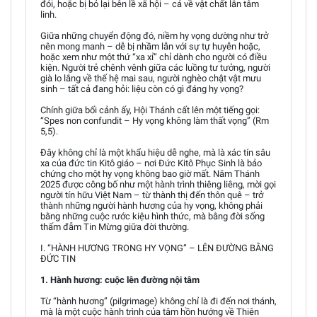
đói, hoặc bị bỏ lại bên lề xã hội – cả về vật chất lẫn tâm
linh.
Giữa những chuyển động đó, niềm hy vọng dường như trở
nên mong manh – dễ bị nhầm lẫn với sự tự huyễn hoặc,
hoặc xem như một thứ “xa xỉ” chỉ dành cho người có điều
kiện. Người trẻ chênh vênh giữa các luồng tư tưởng, người
già lo lắng về thế hệ mai sau, người nghèo chật vật mưu
sinh – tất cả đang hỏi: liệu còn có gì đáng hy vọng?
Chính giữa bối cảnh ấy, Hội Thánh cất lên một tiếng gọi:
“Spes non confundit – Hy vọng không làm thất vọng” (Rm
5,5).
Đây không chỉ là một khẩu hiệu dễ nghe, mà là xác tín sâu
xa của đức tin Kitô giáo – nơi Đức Kitô Phục Sinh là bảo
chứng cho một hy vọng không bao giờ mất. Năm Thánh
2025 được công bố như một hành trình thiêng liêng, mời gọi
người tín hữu Việt Nam – từ thành thị đến thôn quê – trở
thành những người hành hương của hy vọng, không phải
bằng những cuộc rước kiệu hình thức, mà bằng đời sống
thấm đẫm Tin Mừng giữa đời thường.
I. “HÀNH HƯƠNG TRONG HY VỌNG” – LÊN ĐƯỜNG BẰNG
ĐỨC TIN
1. Hành hương: cuộc lên đường nội tâm
Từ “hành hương” (pilgrimage) không chỉ là đi đến nơi thánh,
mà là một cuộc hành trình của tâm hồn hướng về Thiên