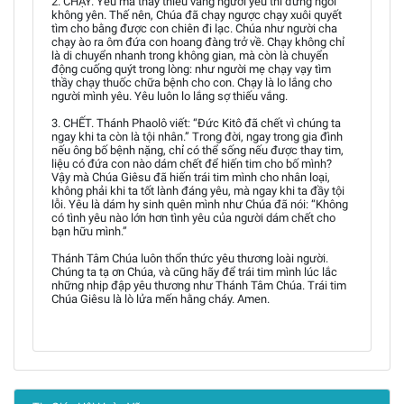
2. CHẠY. Yêu mà thấy thiếu vắng người yêu thì đứng ngồi
không yên. Thế nên, Chúa đã chạy ngược chạy xuôi quyết
tìm cho bằng được con chiên đi lạc. Chúa như người cha
chạy ào ra ôm đứa con hoang đàng trở về. Chạy không chỉ
là di chuyển nhanh trong không gian, mà còn là chuyển
động cuống quýt trong lòng: như người mẹ chạy vạy tìm
thầy chạy thuốc chữa bệnh cho con. Chạy là lo lắng cho
người mình yêu. Yêu luôn lo lắng sợ thiếu vắng.
3. CHẾT. Thánh Phaolô viết: “Đức Kitô đã chết vì chúng ta
ngay khi ta còn là tội nhân.” Trong đời, ngay trong gia đình
nếu ông bố bệnh nặng, chỉ có thể sống nếu được thay tim,
liệu có đứa con nào dám chết để hiến tim cho bố mình?
Vậy mà Chúa Giêsu đã hiến trái tim mình cho nhân loại,
không phải khi ta tốt lành đáng yêu, mà ngay khi ta đầy tội
lỗi. Yêu là dám hy sinh quên mình như Chúa đã nói: “Không
có tình yêu nào lớn hơn tình yêu của người dám chết cho
bạn hữu mình.”
Thánh Tâm Chúa luôn thổn thức yêu thương loài người.
Chúng ta tạ ơn Chúa, và cũng hãy để trái tim mình lúc lắc
những nhịp đập yêu thương như Thánh Tâm Chúa. Trái tim
Chúa Giêsu là lò lửa mến hằng cháy. Amen.