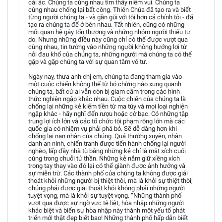
cái ác. Chúng ta cùng nhau tìm thấy niềm vui. Chúng ta
cùng nhau chống lại bất công. Thiên Chúa đã tạo ra và biết
từng người chúng ta - và gần gũi với tôi hơn cả chính tôi - đã
tạo ra chúng ta để ở bên nhau. Tất nhiên, cũng có những
mối quan hệ gây tổn thương và những nhóm người thiếu tự
do. Nhưng những điều này cũng chỉ có thể được vượt qua
cùng nhau, tin tưởng vào những người không hưởng lợi từ
nỗi đau khổ của chúng ta, những người mà chúng ta có thể
gặp và gặp chúng ta với sự quan tâm vô tư.
Ngày nay, thưa anh chị em, chúng ta đang tham gia vào
một cuộc chiến không thể từ bỏ chừng nào xung quanh
chúng ta, bất cứ ai vẫn còn bị giam cầm trong các hình
thức nghiện ngập khác nhau. Cuộc chiến của chúng ta là
chống lại những kẻ kiếm tiền từ ma túy và mọi loại nghiện
ngập khác - hãy nghĩ đến rượu hoặc cờ bạc. Có những tập
trung lợi ích lớn và các tổ chức tội phạm rộng lớn mà các
quốc gia có nhiệm vụ phải phá bỏ. Sẽ dễ dàng hơn khi
chống lại nạn nhân của chúng. Quá thường xuyên, nhân
danh an ninh, chiến tranh được tiến hành chống lại người
nghèo, lấp đầy nhà tù bằng những kẻ chỉ là mắt xích cuối
cùng trong chuỗi tử thần. Những kẻ nắm giữ xiềng xích
trong tay thay vào đó lại có thể giành được ảnh hưởng và
sự miễn trừ. Các thành phố của chúng ta không được giải
thoát khỏi những người bị thiệt thòi, mà là khỏi sự thiệt thòi;
chúng phải được giải thoát khỏi không phải những người
tuyệt vọng, mà là khỏi sự tuyệt vọng. “Những thành phố
vượt qua được sự ngờ vực tê liệt, hòa nhập những người
khác biệt và biến sự hòa nhập này thành một yếu tố phát
triển mới thật đẹp biết bao! Những thành phố hấp dẫn biết