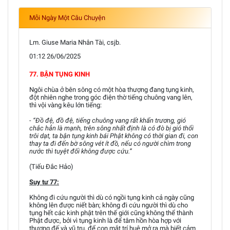
Mỗi Ngày Một Câu Chuyện
Lm. Giuse Maria Nhân Tài, csjb.
01:12 26/06/2025
77. BẬN TỤNG KINH
Ngôi chùa ở bên sông có một hòa thượng đang tụng kinh,
đột nhiên nghe trong góc điện thờ tiếng chuông vang lên,
thì vội vàng kêu lớn tiếng:
- “Đồ đệ, đồ đệ, tiếng chuông vang rất khẩn trương, gió
chắc hẳn là mạnh, trên sông nhất định là có đò bị gió thổi
trôi dạt, ta bận tụng kinh bái Phật không có thời gian đi, con
thay ta đi đến bờ sông vét ít đồ, nếu có người chìm trong
nước thì tuyệt đối không được cứu.”
(Tiếu Đắc Hảo)
Suy tư 77:
Không đi cứu người thì dù có ngồi tụng kinh cả ngày cũng
không lên được niết bàn; không đi cứu người thì dù cho
tụng hết các kinh phật trên thế giới cũng không thể thành
Phật được, bởi vì tụng kinh là để tâm hồn hòa hợp với
thượng đế và vũ trụ, để con mắt trí huệ mở ra mà biết cảm