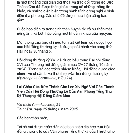
là một khoảng thời gian đối thoại và trao đổi, trong đó Đức
Thánh Cha đã được thông báo, trong số những thông tin
khác, về những diễn biến trong hành trình đồng nghị ở bình
diện địa phương. Các chủ đề được thảo luận cũng bao
gồm…
Cuộc họp diễn ra trong tinh thần huynh đệ và sự thân mật
nồng ấm, và kết thúc bằng một khoảnh khắc cầu nguyện.
Một thông cáo báo chí nêu tóm tắt kết luận của cuộc họp
của Hội đồng thường kỳ sẽ được phát hành vào sáng thứ
Hai, ngày 30 tháng 6.
Hội đồng thường kỳ XVI đã được bầu trong Đại hội đồng
XVI của Thượng hội đồng giám mục (2–27 tháng 10 năm
2024). Trong số các trách nhiệm khác, Hội đồng được giao
nhiệm vụ chuẩn bị và thực hiện Đại hội đồng thường kỳ
(
Episcopalis Communio
, điều 24).
Lời Chào Của Đức Thánh Cha Leo Xiv Ngỏ Với Các Thành
Viên Của Hội Đồng Thường Lệ Của Văn Phòng Tổng Thư
Ký Thượng Hội Đồng Giám Mục
Via della Conciliazione, 34
Thứ năm, ngày 26 tháng 6 năm 2025
Các bạn thân mến,
Tôi rất vui được chào đón các bạn nhân dịp họp của Hội
đồng thường lệ của Văn phòng Tổng thư ký của Thượng hội