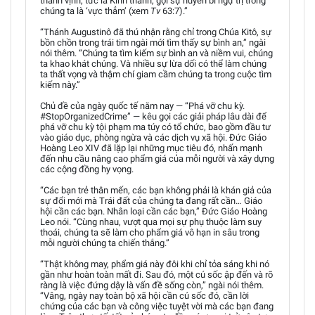
thánh vịnh, tức là Kinh thánh, gọi sự huyền bí ngự trị trong
chúng ta là ‘vực thẳm’ (xem
Tv
63:7).”
“Thánh Augustinô đã thú nhận rằng chỉ trong Chúa Kitô, sự
bồn chồn trong trái tim ngài mới tìm thấy sự bình an,” ngài
nói thêm. “Chúng ta tìm kiếm sự bình an và niềm vui, chúng
ta khao khát chúng. Và nhiều sự lừa dối có thể làm chúng
ta thất vọng và thậm chí giam cầm chúng ta trong cuộc tìm
kiếm này.”
Chủ đề của ngày quốc tế năm nay — “Phá vỡ chu kỳ.
#StopOrganizedCrime” — kêu gọi các giải pháp lâu dài để
phá vỡ chu kỳ tội phạm ma túy có tổ chức, bao gồm đầu tư
vào giáo dục, phòng ngừa và các dịch vụ xã hội. Đức Giáo
Hoàng Leo XIV đã lặp lại những mục tiêu đó, nhấn mạnh
đến nhu cầu nâng cao phẩm giá của mỗi người và xây dựng
các cộng đồng hy vọng.
“Các bạn trẻ thân mến, các bạn không phải là khán giả của
sự đổi mới mà Trái đất của chúng ta đang rất cần… Giáo
hội cần các bạn. Nhân loại cần các bạn,” Đức Giáo Hoàng
Leo nói. “Cùng nhau, vượt qua mọi sự phụ thuộc làm suy
thoái, chúng ta sẽ làm cho phẩm giá vô hạn in sâu trong
mỗi người chúng ta chiến thắng.”
“Thật không may, phẩm giá này đôi khi chỉ tỏa sáng khi nó
gần như hoàn toàn mất đi. Sau đó, một cú sốc ập đến và rõ
ràng là việc đứng dậy là vấn đề sống còn,” ngài nói thêm.
“Vâng, ngày nay toàn bộ xã hội cần cú sốc đó, cần lời
chứng của các bạn và công việc tuyệt vời mà các bạn đang