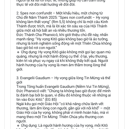
người ta xa xa rời thực tế, nhưng giúp họ can đảm sống
thực tế với đôi mắt hướng về đời đời.
2. Spes non confundit – Một khẩu hiệu, một chứng từ
Chủ đề Năm Thánh 2025: “Spes non confundit – Hy vọng
không làm thất vọng” (Rm 5,5) không chỉ là một câu Kinh
Thánh được trích, mà là lời xác tín sâu xa của Hội Thánh
giữa một xã hội bất an và nhiều thương tổn.
Đức Thánh Cha Phanxicô, khi giới thiệu chủ đề này, nhấn
mạnh rằng: “Hy vọng Kitô giáo không bao giờ là ảo tưởng,
nhưng là kinh nghiệm sống động về một Thiên Chúa không
bao giờ bỏ rơi con người.”
🔹 Ứng dụng: Hy vọng Kitô giáo không mời gọi lạc quan mù
quáng, nhưng là một hành động cụ thể: ở lại, yêu thương,
kiên trì và phục vụ ngay cả khi không thấy kết quả. Người
hành hương của hy vọng là men âm thầm trong lòng thế
giới.
3. Evangelii Gaudium – Hy vọng giữa lòng Tin Mừng và thế
giới
Trong Tông huấn Evangelii Gaudium (Niềm Vui Tin Mừng),
Đức Phanxicô viết: “Chúng ta không bao giờ được để mình
bị đánh bại bởi bi quan, vì điều đó không thuộc về những ai
tin vào Đức Kitô.” (EG 85)
Ngài kêu gọi một Giáo Hội “có khả năng chữa lành vết
thương, làm ấm lòng con người, gần gũi với nỗi khổ” – một
Giáo Hội của hy vọng, không phải vì mình hoàn hảo, mà vì
mang theo một Tin Mừng: Thiên Chúa yêu thương con
người.
🔹 Ứng dụng: Là người hành hương của hy vọng, mỗi Kitô