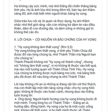
.
Họ không cậy sức mình, mà nhờ Đấng đã chiến thắng bằng
tình yêu. Họ là ánh lửa nhỏ trong đêm tối, bàn tay âm thầm
nâng đỡ, ánh mắt biết nhìn người khác bằng hy vọng.
Giữa trào lưu vội vã, bi quan và thực dụng, họ âm thầm
nhắc nhở thế giới rằng: vẫn còn những kẻ dám tin vào điều
thiện, dám đi con đường dài, và dám sống vì những giá trị
không thể cân đo.
II. LỜI CHÚA – CỘI NGUỒN VÀ BẢO CHỨNG CỦA HY VỌNG
1. “Hy vọng không làm thất vọng” (Rm 5,5)
“Hy vọng không làm thất vọng, vì tình yêu Thiên Chúa đã
được đổ vào lòng chúng ta, nhờ Thánh Thần mà Người ban
cho chúng ta.”
Thánh Phaolô không nói “hy vọng sẽ thành công”, nhưng
nói “không làm thất vọng”, vì nó không lệ thuộc vào kết quả,
mà vào mối tương quan với Thiên Chúa Tình Yêu. Hy vọng
của chúng ta không được nuôi bằng mơ ước, mà bằng tình
yêu đã được đổ vào lòng chúng ta nhờ Thánh Thần.
Lời này không chỉ an ủi những ai đang vật lộn với thử thách,
mà còn thiết lập một nền tảng vững chắc cho hy vọng Kitô
giáo: không lệ thuộc vào hoàn cảnh, nhưng dựa vào Đấng
luôn trung tín.
🔹 Ứng dụng: Người hành hương của hy vọng không bước đi
một mình. Trong lòng họ có Thánh Thần – Đấng an ủi,
hướng dẫn, đồng hành. Hy vọng của họ là một cuộc sống
mới, không dễ thất vọng, vì họ biết mình thuộc về Thiên