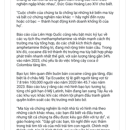
nghiện ngập khác nhau", Đức Giáo Hoàng Leo XIV cho biết.
"Cuộc chiến của chúng ta là chống lại những kẻ biến ma túy
và bất cứ chứng nghiện nào khác — hãy nghĩ đến rượu
hoặc cờ bạc — thành hoạt động kinh doanh khổng lồ của
họ".
Báo cáo của Liên Hợp Quốc cũng nêu bật mức kỷ lục về
các vụ tịch thu methamphetamine và nhấn mạnh cách thị
trường ma túy tổng hợp, do các chất kích thích dạng
amphetamine thống trị, đang mở rộng trên toàn cầu. Trong
khi đó, cocaine đã trở thành thị trường ma túy bất hợp pháp
phát triển nhanh nhất thế giới, với sản lượng tăng gần 34%
vào năm 2023, chủ yếu là do việc trồng cây coca ở
Colombia tăng lên.
Bạo lực liên quan đến buôn bán cocaine cũng gia tăng, đặc
biệt là ở châu Mỹ. Tại Ecuador, tỷ lệ giết người tăng vọt từ
7.8 trên 100,000 người vào năm 2020 lên 45.7 vào năm
2023. Báo cáo lưu ý rằng các mô hình bạo lực tương tự,
từng chỉ giới hạn ở Mỹ Latinh, hiện đang lan sang Tây Âu và
các khu vực khác khi các nhóm tội phạm đấu tranh giành
quyền kiểm soát các thị trường mới béo bở.
“Ma túy và chứng nghiện là một nhà tù vô hình mà theo
những cách khác nhau, các bạn đã biết và đấu tranh,
nhưng tất cả chúng ta đều được kêu gọi đến với tự do”, vị
giáo hoàng nói. “Gặp gỡ các bạn, tôi nghĩ đến vực thẳm
trong trái tim tôi và của mỗi trái tim con người. Chính một