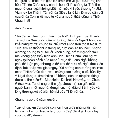
lều giữa sa mạc trần gian để tìm kiếm và giải cứu từng linh
hồn. “Thiên Chúa chạy nhanh hơn tội lỗi chúng ta. Trái tim
mục tử của Ngài không biết mỏi mệt khi yêu thương!” - JM.
Vianney. Lễ Thánh Tâm Chúa Giêsu là lễ kỷ niệm sự gần gũi
của Chúa Con, một mục tử vừa là người thật, cũng là Thiên
Chúa thật!
Anh Chị em,
“Tôi đã tìm được con chiên của tôi!”. Tình yêu của Thánh
Tâm Chúa Giêsu vô ngần vô lượng, đến nỗi Ngài ‘không có
khả năng rời xa’ chúng ta. Nếu một ai đó trốn thoát Ngài, thì
“Trái tim Ta thổn thức trong Ta, ruột gan Ta bồi hồi”. Không
ai trong chúng ta dù tội lỗi, khốn cùng, bất xứng đến đâu
mà không gặp thấy hình ảnh Con Thiên Chúa ‘làm người
ngay tại hoàn cảnh của mình!’. Mục tiêu của Ngài không
phải để luận phạt nhưng là để tìm, để cứu; và Ngài thật kiên
định, bất chấp mọi gian nguy. “Có những con đường chỉ một
mình Thiên Chúa đi được - những con đường u tối, bùn lầy -
vì Ngài đang đi tìm những kẻ không còn tin rằng họ đáng
được ai tìm kiếm!” - Madeleine Delbrêl. Như vậy, nơi Chúa
Giêsu Mục Tử, chúng ta tìm gặp được một sứ giả, một
người bạn, một mục tử; đúng hơn, một dấu chỉ tình yêu và
lòng thương xót vô biên bền bỉ của Thiên Chúa.
Chúng ta có thể cầu nguyện,
“Lạy Chúa, xin đừng để con vui thoả giữa những lối mòn
lầm lạc; cho con biết la lên, ‘con ở đây’ để Ngài kíp ra tay
cứu thoát!”, Amen.