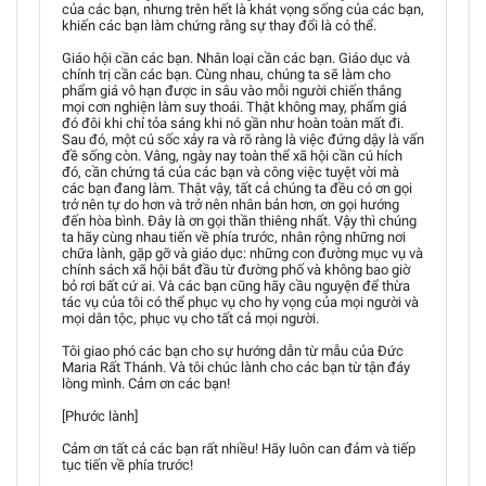
của các bạn, nhưng trên hết là khát vọng sống của các bạn,
khiến các bạn làm chứng rằng sự thay đổi là có thể.
Giáo hội cần các bạn. Nhân loại cần các bạn. Giáo dục và
chính trị cần các bạn. Cùng nhau, chúng ta sẽ làm cho
phẩm giá vô hạn được in sâu vào mỗi người chiến thắng
mọi cơn nghiện làm suy thoái. Thật không may, phẩm giá
đó đôi khi chỉ tỏa sáng khi nó gần như hoàn toàn mất đi.
Sau đó, một cú sốc xảy ra và rõ ràng là việc đứng dậy là vấn
đề sống còn. Vâng, ngày nay toàn thể xã hội cần cú hích
đó, cần chứng tá của các bạn và công việc tuyệt vời mà
các bạn đang làm. Thật vậy, tất cả chúng ta đều có ơn gọi
trở nên tự do hơn và trở nên nhân bản hơn, ơn gọi hướng
đến hòa bình. Đây là ơn gọi thần thiêng nhất. Vậy thì chúng
ta hãy cùng nhau tiến về phía trước, nhân rộng những nơi
chữa lành, gặp gỡ và giáo dục: những con đường mục vụ và
chính sách xã hội bắt đầu từ đường phố và không bao giờ
bỏ rơi bất cứ ai. Và các bạn cũng hãy cầu nguyện để thừa
tác vụ của tôi có thể phục vụ cho hy vọng của mọi người và
mọi dân tộc, phục vụ cho tất cả mọi người.
Tôi giao phó các bạn cho sự hướng dẫn từ mẫu của Đức
Maria Rất Thánh. Và tôi chúc lành cho các bạn từ tận đáy
lòng mình. Cảm ơn các bạn!
[Phước lành]
Cảm ơn tất cả các bạn rất nhiều! Hãy luôn can đảm và tiếp
tục tiến về phía trước!