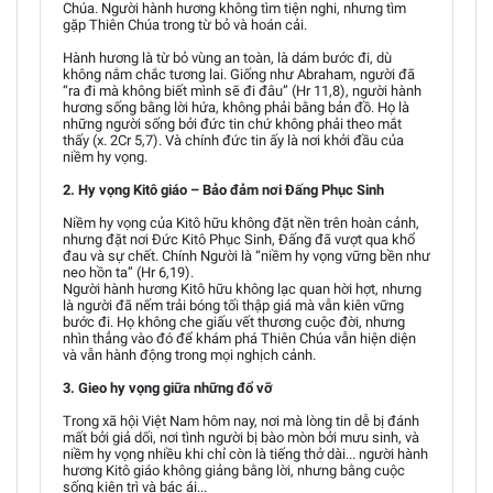
Chúa. Người hành hương không tìm tiện nghi, nhưng tìm
gặp Thiên Chúa trong từ bỏ và hoán cải.
Hành hương là từ bỏ vùng an toàn, là dám bước đi, dù
không nắm chắc tương lai. Giống như Abraham, người đã
“ra đi mà không biết mình sẽ đi đâu” (Hr 11,8), người hành
hương sống bằng lời hứa, không phải bằng bản đồ. Họ là
những người sống bởi đức tin chứ không phải theo mắt
thấy (x. 2Cr 5,7). Và chính đức tin ấy là nơi khởi đầu của
niềm hy vọng.
2. Hy vọng Kitô giáo – Bảo đảm nơi Đấng Phục Sinh
Niềm hy vọng của Kitô hữu không đặt nền trên hoàn cảnh,
nhưng đặt nơi Đức Kitô Phục Sinh, Đấng đã vượt qua khổ
đau và sự chết. Chính Người là “niềm hy vọng vững bền như
neo hồn ta” (Hr 6,19).
Người hành hương Kitô hữu không lạc quan hời hợt, nhưng
là người đã nếm trải bóng tối thập giá mà vẫn kiên vững
bước đi. Họ không che giấu vết thương cuộc đời, nhưng
nhìn thẳng vào đó để khám phá Thiên Chúa vẫn hiện diện
và vẫn hành động trong mọi nghịch cảnh.
3. Gieo hy vọng giữa những đổ vỡ
Trong xã hội Việt Nam hôm nay, nơi mà lòng tin dễ bị đánh
mất bởi giả dối, nơi tình người bị bào mòn bởi mưu sinh, và
niềm hy vọng nhiều khi chỉ còn là tiếng thở dài... người hành
hương Kitô giáo không giảng bằng lời, nhưng bằng cuộc
sống kiên trì và bác ái...