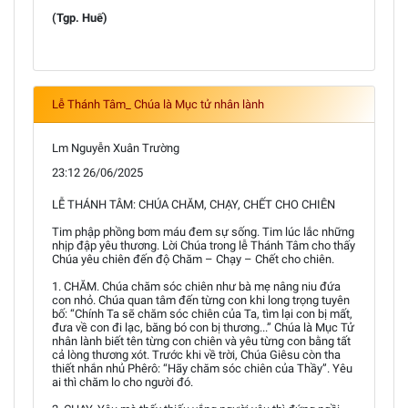
(Tgp. Huế)
Lễ Thánh Tâm_ Chúa là Mục tử nhân lành
Lm Nguyễn Xuân Trường
23:12 26/06/2025
LỄ THÁNH TÂM: CHÚA CHĂM, CHẠY, CHẾT CHO CHIÊN
Tim phập phồng bơm máu đem sự sống. Tim lúc lắc những
nhịp đập yêu thương. Lời Chúa trong lễ Thánh Tâm cho thấy
Chúa yêu chiên đến độ Chăm – Chạy – Chết cho chiên.
1. CHĂM. Chúa chăm sóc chiên như bà mẹ nâng niu đứa
con nhỏ. Chúa quan tâm đến từng con khi long trọng tuyên
bố: “Chính Ta sẽ chăm sóc chiên của Ta, tìm lại con bị mất,
đưa về con đi lạc, băng bó con bị thương...” Chúa là Mục Tử
nhân lành biết tên từng con chiên và yêu từng con bằng tất
cả lòng thương xót. Trước khi về trời, Chúa Giêsu còn tha
thiết nhắn nhủ Phêrô: “Hãy chăm sóc chiên của Thầy”. Yêu
ai thì chăm lo cho người đó.