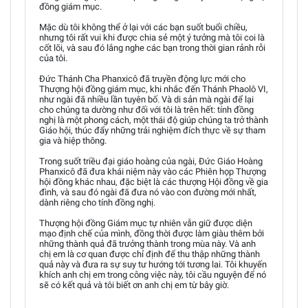
đồng giám mục.
Mặc dù tôi không thể ở lại với các bạn suốt buổi chiều,
nhưng tôi rất vui khi được chia sẻ một ý tưởng mà tôi coi là
cốt lõi, và sau đó lắng nghe các bạn trong thời gian rảnh rỗi
của tôi.
Đức Thánh Cha Phanxicô đã truyền động lực mới cho
Thượng hội đồng giám mục, khi nhắc đến Thánh Phaolô VI,
như ngài đã nhiều lần tuyên bố. Và di sản mà ngài để lại
cho chúng ta dường như đối với tôi là trên hết: tính đồng
nghị là một phong cách, một thái độ giúp chúng ta trở thành
Giáo hội, thúc đẩy những trải nghiệm đích thực về sự tham
gia và hiệp thông.
Trong suốt triều đại giáo hoàng của ngài, Đức Giáo Hoàng
Phanxicô đã đưa khái niệm này vào các Phiên họp Thượng
hội đồng khác nhau, đặc biệt là các thượng Hội đồng về gia
đình, và sau đó ngài đã đưa nó vào con đường mới nhất,
dành riêng cho tính đồng nghị.
Thượng hội đồng Giám mục tự nhiên vẫn giữ được diện
mạo định chế của mình, đồng thời được làm giàu thêm bởi
những thành quả đã trưởng thành trong mùa này. Và anh
chị em là cơ quan được chỉ định để thu thập những thành
quả này và đưa ra sự suy tư hướng tới tương lai. Tôi khuyến
khích anh chị em trong công việc này, tôi cầu nguyện để nó
sẽ có kết quả và tôi biết ơn anh chị em từ bây giờ.