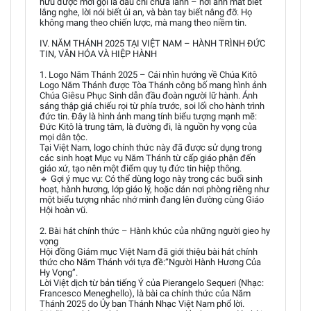
hữu được mời gọi là dấu chỉ chữa lành – nơi ánh mắt biết
lắng nghe, lời nói biết ủi an, và bàn tay biết nâng đỡ. Họ
không mang theo chiến lược, mà mang theo niềm tin.
IV. NĂM THÁNH 2025 TẠI VIỆT NAM – HÀNH TRÌNH ĐỨC
TIN, VĂN HÓA VÀ HIỆP HÀNH
1. Logo Năm Thánh 2025 – Cái nhìn hướng về Chúa Kitô
Logo Năm Thánh được Tòa Thánh công bố mang hình ảnh
Chúa Giêsu Phục Sinh dẫn đầu đoàn người lữ hành. Ánh
sáng thập giá chiếu rọi từ phía trước, soi lối cho hành trình
đức tin. Đây là hình ảnh mang tính biểu tượng mạnh mẽ:
Đức Kitô là trung tâm, là đường đi, là nguồn hy vọng của
mọi dân tộc.
Tại Việt Nam, logo chính thức này đã được sử dụng trong
các sinh hoạt Mục vụ Năm Thánh từ cấp giáo phận đến
giáo xứ, tạo nên một điểm quy tụ đức tin hiệp thông.
🔹 Gợi ý mục vụ: Có thể dùng logo này trong các buổi sinh
hoạt, hành hương, lớp giáo lý, hoặc dán nơi phòng riêng như
một biểu tượng nhắc nhớ mình đang lên đường cùng Giáo
Hội hoàn vũ.
2. Bài hát chính thức – Hành khúc của những người gieo hy
vọng
Hội đồng Giám mục Việt Nam đã giới thiệu bài hát chính
thức cho Năm Thánh với tựa đề:“Người Hành Hương Của
Hy Vọng”.
Lời Việt dịch từ bản tiếng Ý của Pierangelo Sequeri (Nhạc:
Francesco Meneghello), là bài ca chính thức của Năm
Thánh 2025 do Ủy ban Thánh Nhạc Việt Nam phổ lời.