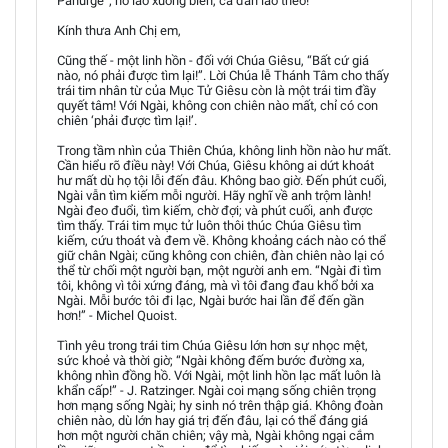
Panurge”; nó lao xuống biển, cả đàn lao theo!
Kính thưa Anh Chị em,
Cũng thế - một linh hồn - đối với Chúa Giêsu, “Bất cứ giá
nào, nó phải được tìm lại!”. Lời Chúa lễ Thánh Tâm cho thấy
trái tim nhân từ của Mục Tử Giêsu còn là một trái tim đầy
quyết tâm! Với Ngài, không con chiên nào mất, chỉ có con
chiên ‘phải được tìm lại!’.
Trong tầm nhìn của Thiên Chúa, không linh hồn nào hư mất.
Cần hiểu rõ điều này! Với Chúa, Giêsu không ai dứt khoát
hư mất dù họ tội lỗi đến đâu. Không bao giờ. Đến phút cuối,
Ngài vẫn tìm kiếm mỗi người. Hãy nghĩ về anh trộm lành!
Ngài đeo đuổi, tìm kiếm, chờ đợi; và phút cuối, anh được
tìm thấy. Trái tim mục tử luôn thôi thúc Chúa Giêsu tìm
kiếm, cứu thoát và đem về. Không khoảng cách nào có thể
giữ chân Ngài; cũng không con chiên, đàn chiên nào lại có
thể từ chối một người bạn, một người anh em. “Ngài đi tìm
tôi, không vì tôi xứng đáng, mà vì tôi đang đau khổ bởi xa
Ngài. Mỗi bước tôi đi lạc, Ngài bước hai lần để đến gần
hơn!” - Michel Quoist.
Tình yêu trong trái tim Chúa Giêsu lớn hơn sự nhọc mệt,
sức khoẻ và thời giờ; “Ngài không đếm bước đường xa,
không nhìn đồng hồ. Với Ngài, một linh hồn lạc mất luôn là
khẩn cấp!” - J. Ratzinger. Ngài coi mạng sống chiên trọng
hơn mạng sống Ngài; hy sinh nó trên thập giá. Không đoàn
chiên nào, dù lớn hay giá trị đến đâu, lại có thể đáng giá
hơn một người chăn chiên; vậy mà, Ngài không ngại cắm