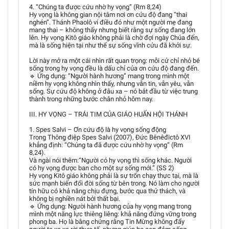
4. “Chúng ta được cứu nhờ hy vọng” (Rm 8,24)
Hy vọng là không gian nội tâm nơi ơn cứu độ đang “thai
nghén”. Thánh Phaolô ví điều đó như một người mẹ đang
mang thai – không thấy nhưng biết rằng sự sống đang lớn
lên. Hy vọng Kitô giáo không phải là chờ đợi ngày Chúa đến,
mà là sống hiện tại như thể sự sống vĩnh cửu đã khởi sự.
Lời này mở ra một cái nhìn rất quan trọng: mỗi cử chỉ nhỏ bé
sống trong hy vọng đều là dấu chỉ của ơn cứu độ đang đến.
🔹 Ứng dụng: “Người hành hương” mang trong mình một
niềm hy vọng không nhìn thấy, nhưng vẫn tin, vẫn yêu, vẫn
sống. Sự cứu độ không ở đâu xa – nó bắt đầu từ việc trung
thành trong những bước chân nhỏ hôm nay.
III. HY VỌNG – TRÁI TIM CỦA GIÁO HUẤN HỘI THÁNH
1. Spes Salvi – Ơn cứu độ là hy vọng sống động
Trong Thông điệp Spes Salvi (2007), Đức Bênêđictô XVI
khẳng định: “Chúng ta đã được cứu nhờ hy vọng” (Rm
8,24).
Và ngài nói thêm:“Người có hy vọng thì sống khác. Người
có hy vọng được ban cho một sự sống mới.” (SS 2)
Hy vọng Kitô giáo không phải là sự trốn chạy thực tại, mà là
sức mạnh biến đổi đời sống từ bên trong. Nó làm cho người
tín hữu có khả năng chịu đựng, bước qua thử thách, và
không bị nghiền nát bởi thất bại.
🔹 Ứng dụng: Người hành hương của hy vọng mang trong
mình một năng lực thiêng liêng: khả năng đứng vững trong
phong ba. Họ là bằng chứng rằng Tin Mừng không đẩy