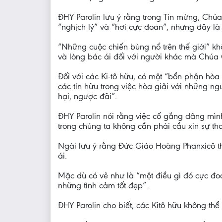
ĐHY Parolin lưu ý rằng trong Tin mừng, Chúa
“nghịch lý” và “hơi cực đoan”, nhưng đây là
“Những cuộc chiến bùng nổ trên thế giới” khôn
và lòng bác ái đối với người khác mà Chúa Gi
Đối với các Ki-tô hữu, có một “bổn phận hòa 
các tín hữu trong việc hòa giải với những 
hại, ngược đãi”.
ĐHY Parolin nói rằng việc cố gắng dâng mìn
trong chúng ta không cần phải cầu xin sự tha 
Ngài lưu ý rằng Đức Giáo Hoàng Phanxicô thư
ái.
Mặc dù có vẻ như là “một điều gì đó cực đo
những tình cảm tốt đẹp”.
ĐHY Parolin cho biết, các Kitô hữu không th