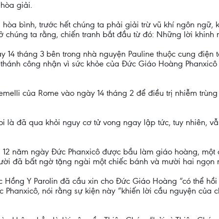
hòa giải.
m hòa bình, trước hết chúng ta phải giải trừ vũ khí ngôn ng
húng ta rằng, chiến tranh bắt đầu từ đó: Những lời khinh m
 14 tháng 3 bên trong nhà nguyện Pauline thuộc cung điện t
 thánh công nhận vì sức khỏe của Đức Giáo Hoàng Phanxicô
melli của Rome vào ngày 14 tháng 2 để điều trị nhiễm trùn
 là đã qua khỏi nguy cơ tử vong ngay lập tức, tuy nhiên, v
m 12 năm ngày Đức Phanxicô được bầu làm giáo hoàng, một c
ười đã bất ngờ tặng ngài một chiếc bánh và mười hai ngọn 
c Hồng Y Parolin đã cầu xin cho Đức Giáo Hoàng “có thể hồi 
 Phanxicô, nói rằng sự kiện này “khiến lời cầu nguyện của c