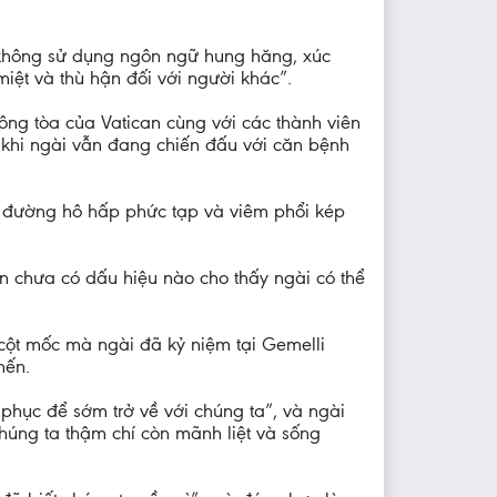
ữ, không sử dụng ngôn ngữ hung hăng, xúc
iệt và thù hận đối với người khác”.
ông tòa của Vatican cùng với các thành viên
 khi ngài vẫn đang chiến đấu với căn bệnh
g đường hô hấp phức tạp và viêm phổi kép
ẫn chưa có dấu hiệu nào cho thấy ngài có thể
ột mốc mà ngài đã kỷ niệm tại Gemelli
nến.
phục để sớm trở về với chúng ta”, và ngài
húng ta thậm chí còn mãnh liệt và sống