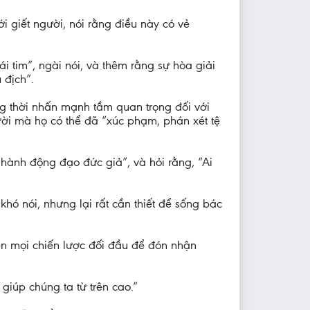
 giết người, nói rằng điều này có vẻ
ái tim”, ngài nói, và thêm rằng sự hòa giải
 địch”.
ồng thời nhấn mạnh tầm quan trọng đối với
ười mà họ có thể đã “xúc phạm, phán xét tệ
hành động đạo đức giả”, và hỏi rằng, “Ai
hó nói, nhưng lại rất cần thiết để sống bác
ên mọi chiến lược đối đầu để đón nhận
giúp chúng ta từ trên cao.”