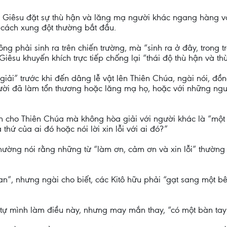
 Giêsu đặt sự thù hận và lăng mạ người khác ngang hàng với
 cách xung đột thường bắt đầu.
g phải sinh ra trên chiến trường, mà “sinh ra ở đây, trong tr
êsu khuyến khích trực tiếp chống lại “thái độ thù hận và thù
giải” trước khi đến dâng lễ vật lên Thiên Chúa, ngài nói, đ
người đã làm tổn thương hoặc lăng mạ họ, hoặc với những ng
h cho Thiên Chúa mà không hòa giải với người khác là “một 
thứ của ai đó hoặc nói lời xin lỗi với ai đó?”
ờng nói rằng những từ “làm ơn, cảm ơn và xin lỗi” thường k
an”, nhưng ngài cho biết, các Kitô hữu phải “gạt sang một b
ể tự mình làm điều này, nhưng may mắn thay, “có một bàn tay 