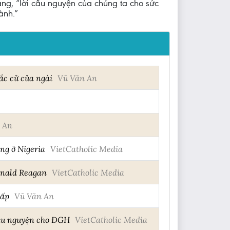
ng, “lời cầu nguyện của chúng ta cho sức
ành.”
ắc cử của ngài
Vũ Văn An
 An
ng ở Nigeria
VietCatholic Media
onald Reagan
VietCatholic Media
hấp
Vũ Văn An
cầu nguyện cho ĐGH
VietCatholic Media