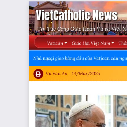
VietCatholic News
Tin Tức Công Giáo Hoàn Vũ và Việt 
Vatican
Giáo Hội Việt Nam
Thô
Nhà ngoại giao hàng đầu của Vatican cầu nguy
Vũ Văn An
14/Mar/2025