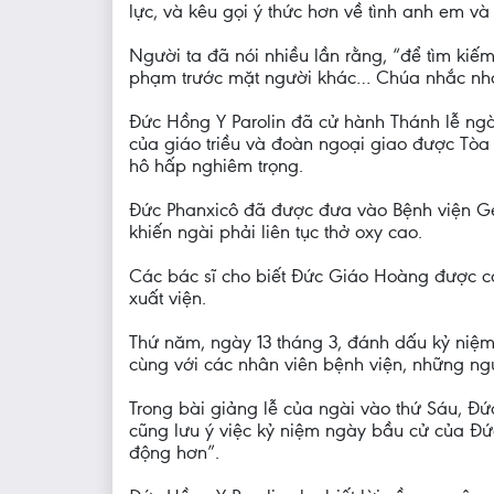
lực, và kêu gọi ý thức hơn về tình anh em và 
Người ta đã nói nhiều lần rằng, “để tìm kiế
phạm trước mặt người khác… Chúa nhắc nhở c
Đức Hồng Y Parolin đã cử hành Thánh lễ ngày
của giáo triều và đoàn ngoại giao được Tòa
hô hấp nghiêm trọng.
Đức Phanxicô đã được đưa vào Bệnh viện Ge
khiến ngài phải liên tục thở oxy cao.
Các bác sĩ cho biết Đức Giáo Hoàng được coi
xuất viện.
Thứ năm, ngày 13 tháng 3, đánh dấu kỷ niệ
cùng với các nhân viên bệnh viện, những ng
Trong bài giảng lễ của ngài vào thứ Sáu, Đứ
cũng lưu ý việc kỷ niệm ngày bầu cử của Đức
động hơn”.