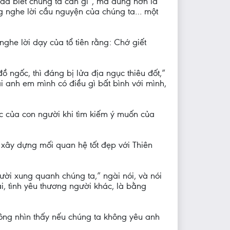
 đã biết chúng ta cần gì”, mà đúng hơn là
ắng nghe lời cầu nguyện của chúng ta… một
he lời dạy của tổ tiên rằng: Chớ giết
ngốc, thì đáng bị lửa địa ngục thiêu đốt,”
i anh em mình có điều gì bất bình với mình,
ọc của con người khi tìm kiếm ý muốn của
 xây dựng mối quan hệ tốt đẹp với Thiên
ời xung quanh chúng ta,” ngài nói, và nói
i, tình yêu thương người khác, là bằng
ông nhìn thấy nếu chúng ta không yêu anh