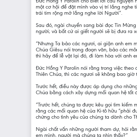
Đức Hồng Y Parolin cho biết lời cầu nguyện 
một cơ hội để đặt mình vào vị trí lắng nghe
trái tim rộng mở lắng nghe lời Người”.
Sau đó, ngài chuyển sang bài đọc Tin Mừng 
người; và bất cứ ai giết người sẽ bị đưa ra x
“Nhưng Ta bảo các ngươi, ai giận anh em mì
Chúa Giêsu nói trong đoạn văn, bảo các môn
thì hãy để lễ vật lại đó, đi làm hòa với anh 
Đức Hồng Y Parolin nói rằng trong việc theo
Thiên Chúa, thì các ngươi sẽ không bao giờ t
Trước hết, điều này được áp dụng cho những
Chúa bằng cách xây dựng mối quan hệ tốt đ
“Trước hết, chúng ta được kêu gọi tìm kiếm
rằng các mối quan hệ của Ki-tô hữu “phải đư
chứng cho tình yêu của chúng ta dành cho T
Ngài chất vấn những người tham dự, hỏi rằn
em mình, người mà chúng ta nhìn thấy?”