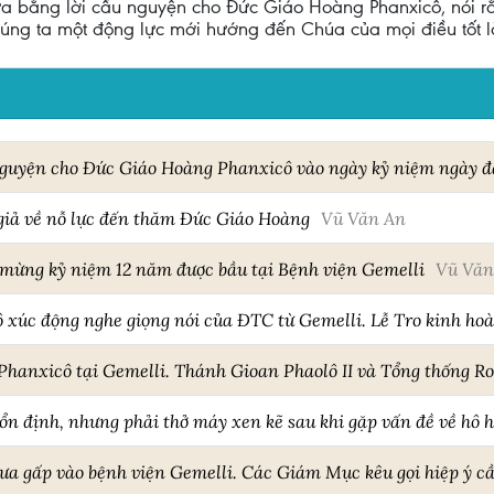
ữa bằng lời cầu nguyện cho Đức Giáo Hoàng Phanxicô, nói rằ
g ta một động lực mới hướng đến Chúa của mọi điều tốt l
guyện cho Đức Giáo Hoàng Phanxicô vào ngày kỷ niệm ngày đ
 giả về nỗ lực đến thăm Đức Giáo Hoàng
Vũ Văn An
mừng kỷ niệm 12 năm được bầu tại Bệnh viện Gemelli
Vũ Văn
xúc động nghe giọng nói của ĐTC từ Gemelli. Lễ Tro kinh hoà
Phanxicô tại Gemelli. Thánh Gioan Phaolô II và Tổng thống R
n định, nhưng phải thở máy xen kẽ sau khi gặp vấn đề về hô 
a gấp vào bệnh viện Gemelli. Các Giám Mục kêu gọi hiệp ý 