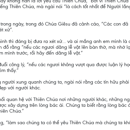
này không hẳn là lời yêu cầu Thiên Chúa, “bởi vì Thiên Chúa
 tiếng Thiên Chúa, mà ngài nói “là cách tốt nhất để Người l
trong ngày, trong đó Chúa Giêsu đã cảnh cáo, “Các con đã ng
ét xử”.
nh thì đáng bị đưa ra xét xử… và ai mắng anh em mình là đồ 
 đồ rằng “nếu các ngươi dâng lễ vật lên bàn thờ, mà nhớ lạ
em mình trước, rồi hãy đến dâng lễ vật.”
 đuổi công lý, “nếu các ngươi không vượt qua được luận lý h
ìm thấy.”
 người xung quanh chúng ta, ngài nói rằng các tín hữu phải
ẹp với người khác.
 mối quan hệ với Thiên Chúa nơi những người khác, những ngư
ợc xây dựng trên lòng bác ái. Chúng ta biết rằng lòng bác á
hiên Chúa.”
g, “làm sao chúng ta có thể yêu Thiên Chúa mà chúng ta kh