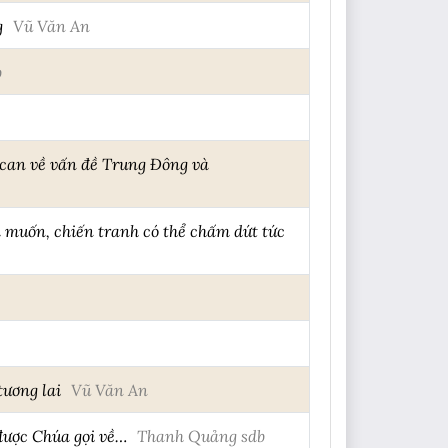
g
Vũ Văn An
b
can về vấn đề Trung Đông và
 muốn, chiến tranh có thể chấm dứt tức
tương lai
Vũ Văn An
được Chúa gọi về…
Thanh Quảng sdb