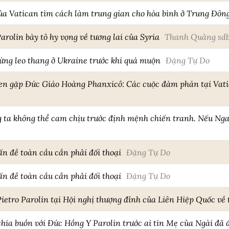
ủa Vatican tìm cách làm trung gian cho hòa bình ở Trung Đôn
rolin bày tỏ hy vọng về tương lai của Syria
Thanh Quảng sd
ừng leo thang ở Ukraine trước khi quá muộn
Đặng Tự Do
en gặp Đức Giáo Hoàng Phanxicô: Các cuộc đàm phán tại Vati
 ta không thể cam chịu trước định mệnh chiến tranh. Nếu Nga
n đề toàn cầu cần phải đối thoại
Đặng Tự Do
n đề toàn cầu cần phải đối thoại
Đặng Tự Do
etro Parolin tại Hội nghị thượng đỉnh của Liên Hiệp Quốc về 
ia buồn với Đức Hồng Y Parolin trước ai tin Mẹ của Ngài đã 