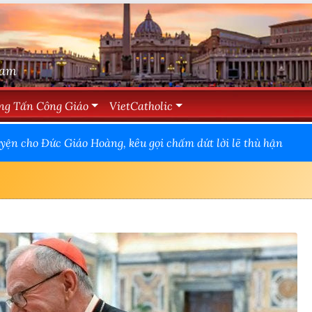
Nam
ng Tấn Công Giáo
VietCatholic
ện cho Đức Giáo Hoàng, kêu gọi chấm dứt lời lẽ thù hận