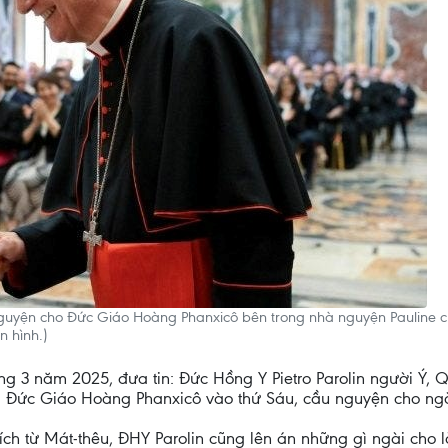
nguyện cho Đức Giáo Hoàng Phanxicô bên trong nhà nguyện Pauline c
 hình.)
háng 3 năm 2025, đưa tin: Đức Hồng Y Pietro Parolin người Ý,
 Đức Giáo Hoàng Phanxicô vào thứ Sáu, cầu nguyện cho ngài
ch từ Mát-thêu, ĐHY Parolin cũng lên án những gì ngài cho l