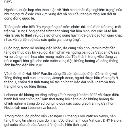
này".
Ngoài ra, cuộc họp còn thảo luận về "tình hình nhân đạo nghiêm trọng" của
những người ở các khu vực xung đột và nhu cầu tăng cường liên đới từ
cộng đồng quốc tế.
Thông cáo cho biết "Hy vọng rằng sẽ sớm chấm dứt thù địch trên mọi mặt
trận và Trung Đông có thể trở thành vùng đất hòa bình, nơi các Ki-tô hữu
vẫn là yếu tố thiết yếu của sự chung sống huynh đệ giữa các tôn giáo khác
nhau và sự tiến bộ của các quốc gia tương ứng".
Cuộc họp, trong số những việc khác, đã cung cấp cho Parolin một nền
tảng để thúc đẩy lời kêu gọi đàm phán và ngừng bắn của Vatican ở Gaza,
và nó cũng minh họa cho mong muốn của Tòa thánh trong việc đóng vai
trò là người hòa giải cho các cuộc xung đột, khủng hoảng và căng thẳng
ảnh hưởng đến khu vực.
Vào hôm thứ Hai, ĐHY Parolin cũng đã có một cuộc điện đàm riêng với
Tổng thống mới của Lebanon, Joseph Aoun, người được bầu vào ngày 9
tháng 1, chấm dứt tình trạng bế tắc chính trị kéo dài nhiều năm và tình
trạng không có tổng thống.
Lebanon đã không có tổng thống kể từ tháng 10 năm 2022 và được điều
hành bởi một chính phủ lâm thời trong bối cảnh cuộc khủng hoảng tài
chính nghiêm trọng do sự bùng nổ của các cuộc giao tranh giữa nhóm
Hezbollah của Lebanon và Israel.
Trong một cuộc phỏng vấn vào ngày 11 tháng 1 với Vatican News, nền
tảng thông tin chính thức do nhà nước điều hành của Vatican, ĐHY Parolin
gọi cuộc bầu cử của Aoun là "một dấu hiệu tích cực".