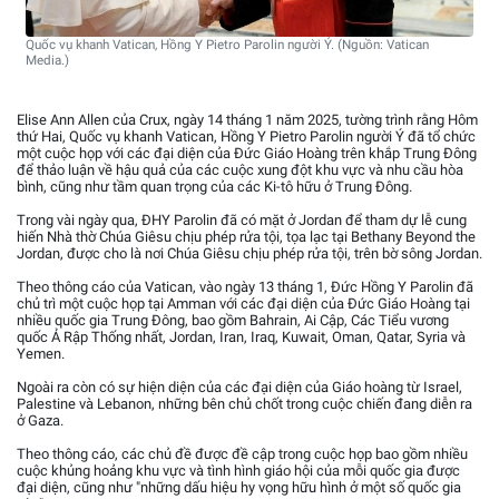
Quốc vụ khanh Vatican, Hồng Y Pietro Parolin người Ý. (Nguồn: Vatican
Media.)
Elise Ann Allen của Crux, ngày 14 tháng 1 năm 2025, tường trình rằng Hôm
thứ Hai, Quốc vụ khanh Vatican, Hồng Y Pietro Parolin người Ý đã tổ chức
một cuộc họp với các đại diện của Đức Giáo Hoàng trên khắp Trung Đông
để thảo luận về hậu quả của các cuộc xung đột khu vực và nhu cầu hòa
bình, cũng như tầm quan trọng của các Ki-tô hữu ở Trung Đông.
Trong vài ngày qua, ĐHY Parolin đã có mặt ở Jordan để tham dự lễ cung
hiến Nhà thờ Chúa Giêsu chịu phép rửa tội, tọa lạc tại Bethany Beyond the
Jordan, được cho là nơi Chúa Giêsu chịu phép rửa tội, trên bờ sông Jordan.
Theo thông cáo của Vatican, vào ngày 13 tháng 1, Đức Hồng Y Parolin đã
chủ trì một cuộc họp tại Amman với các đại diện của Đức Giáo Hoàng tại
nhiều quốc gia Trung Đông, bao gồm Bahrain, Ai Cập, Các Tiểu vương
quốc Ả Rập Thống nhất, Jordan, Iran, Iraq, Kuwait, Oman, Qatar, Syria và
Yemen.
Ngoài ra còn có sự hiện diện của các đại diện của Giáo hoàng từ Israel,
Palestine và Lebanon, những bên chủ chốt trong cuộc chiến đang diễn ra
ở Gaza.
Theo thông cáo, các chủ đề được đề cập trong cuộc họp bao gồm nhiều
cuộc khủng hoảng khu vực và tình hình giáo hội của mỗi quốc gia được
đại diện, cũng như "những dấu hiệu hy vọng hữu hình ở một số quốc gia