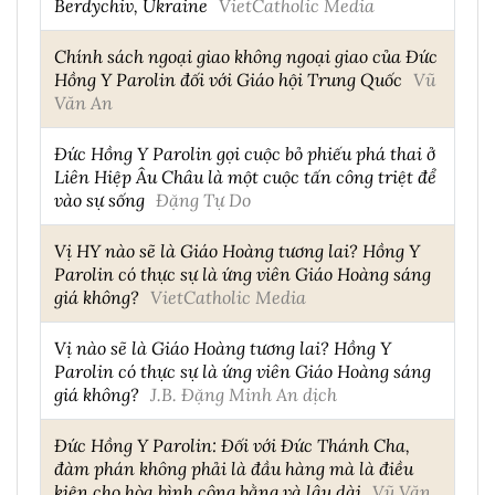
Berdychiv, Ukraine
VietCatholic Media
Chính sách ngoại giao không ngoại giao của Đức
Hồng Y Parolin đối với Giáo hội Trung Quốc
Vũ
Văn An
Đức Hồng Y Parolin gọi cuộc bỏ phiếu phá thai ở
Liên Hiệp Âu Châu là một cuộc tấn công triệt để
vào sự sống
Đặng Tự Do
Vị HY nào sẽ là Giáo Hoàng tương lai? Hồng Y
Parolin có thực sự là ứng viên Giáo Hoàng sáng
giá không?
VietCatholic Media
Vị nào sẽ là Giáo Hoàng tương lai? Hồng Y
Parolin có thực sự là ứng viên Giáo Hoàng sáng
giá không?
J.B. Đặng Minh An dịch
Đức Hồng Y Parolin: Đối với Đức Thánh Cha,
đàm phán không phải là đầu hàng mà là điều
kiện cho hòa bình công bằng và lâu dài
Vũ Văn