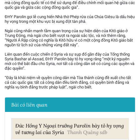
mà cộng đồng quốc tế có thể sử dụng để điều chỉnh mối quan hệ giữa các
quốc gia và giữa các cộng đồng quốc gia”.
ĐHY Parolin gọi lễ cung hiến Nhà thờ Phép rửa của Chúa Giêsu là dấu hiệu
hy vọng trong một khu vực bị xung đột tàn phá.
Ngài cũng nhấn mạnh tầm quan trọng của sự hiện diện của Kitô giáo ở
Trung Đông, mà ngài cho biết vượt ra ngoài sắc tộc, và nói thêm rằng,
“Người Ả Rập cũng có nghĩa là Kitô hữu vì có một cộng đồng Kitô giáo bắt
nguồn từ lịch sử của những vùng đất này”.
Liên quan đến cuộc chiến ở Syria và sự sụp đổ gần đây của Tổng thống
Syria Bashar al-Assad, ĐHY Parolin bày tỏ hy vọng rằng “một kỷ nguyên
mới có thể bắt đầu cho Syria, nơi tất cả công dân sẽ có cùng các quyền và
đặc quyền”.
“Đây là khái niệm về quyền công dân mà Tòa thánh cũng đề xuất cho tất
cả các quốc gia: tất cả công dân đều bình đẳng, có quyền bình đẳng và
nghĩa vụ bình đẳng trước pháp luật”, ngài cho biết.
Bài có liên quan
Đức Hồng Y Ngoại trưởng Parolin bày tỏ hy vọng
về tương lai của Syria
Thanh Quảng sdb