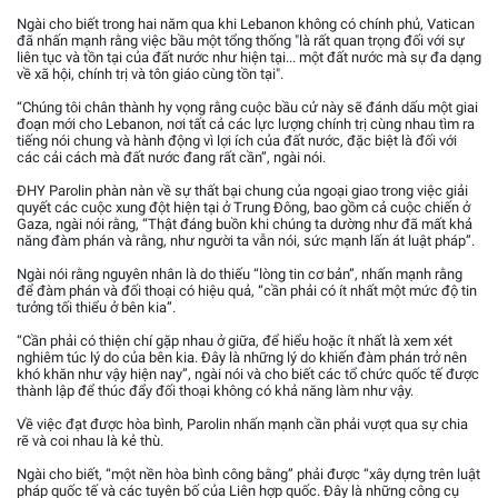
Ngài cho biết trong hai năm qua khi Lebanon không có chính phủ, Vatican
đã nhấn mạnh rằng việc bầu một tổng thống "là rất quan trọng đối với sự
liên tục và tồn tại của đất nước như hiện tại... một đất nước mà sự đa dạng
về xã hội, chính trị và tôn giáo cùng tồn tại".
“Chúng tôi chân thành hy vọng rằng cuộc bầu cử này sẽ đánh dấu một giai
đoạn mới cho Lebanon, nơi tất cả các lực lượng chính trị cùng nhau tìm ra
tiếng nói chung và hành động vì lợi ích của đất nước, đặc biệt là đối với
các cải cách mà đất nước đang rất cần”, ngài nói.
ĐHY Parolin phàn nàn về sự thất bại chung của ngoại giao trong việc giải
quyết các cuộc xung đột hiện tại ở Trung Đông, bao gồm cả cuộc chiến ở
Gaza, ngài nói rằng, “Thật đáng buồn khi chúng ta dường như đã mất khả
năng đàm phán và rằng, như người ta vẫn nói, sức mạnh lấn át luật pháp”.
Ngài nói rằng nguyên nhân là do thiếu “lòng tin cơ bản”, nhấn mạnh rằng
để đàm phán và đối thoại có hiệu quả, “cần phải có ít nhất một mức độ tin
tưởng tối thiểu ở bên kia”.
“Cần phải có thiện chí gặp nhau ở giữa, để hiểu hoặc ít nhất là xem xét
nghiêm túc lý do của bên kia. Đây là những lý do khiến đàm phán trở nên
khó khăn như vậy hiện nay”, ngài nói và cho biết các tổ chức quốc tế được
thành lập để thúc đẩy đối thoại không có khả năng làm như vậy.
Về việc đạt được hòa bình, Parolin nhấn mạnh cần phải vượt qua sự chia
rẽ và coi nhau là kẻ thù.
Ngài cho biết, “một nền hòa bình công bằng” phải được “xây dựng trên luật
pháp quốc tế và các tuyên bố của Liên hợp quốc. Đây là những công cụ