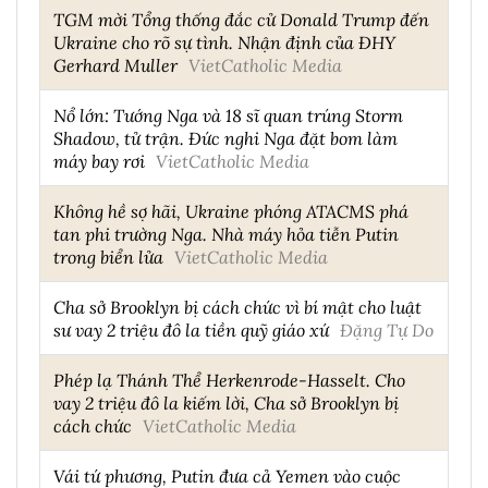
TGM mời Tổng thống đắc cử Donald Trump đến
Ukraine cho rõ sự tình. Nhận định của ĐHY
Gerhard Muller
VietCatholic Media
Nổ lớn: Tướng Nga và 18 sĩ quan trúng Storm
Shadow, tử trận. Đức nghi Nga đặt bom làm
máy bay rơi
VietCatholic Media
Không hề sợ hãi, Ukraine phóng ATACMS phá
tan phi trường Nga. Nhà máy hỏa tiễn Putin
trong biển lửa
VietCatholic Media
Cha sở Brooklyn bị cách chức vì bí mật cho luật
sư vay 2 triệu đô la tiền quỹ giáo xứ
Đặng Tự Do
Phép lạ Thánh Thể Herkenrode-Hasselt. Cho
vay 2 triệu đô la kiếm lời, Cha sở Brooklyn bị
cách chức
VietCatholic Media
Vái tứ phương, Putin đưa cả Yemen vào cuộc