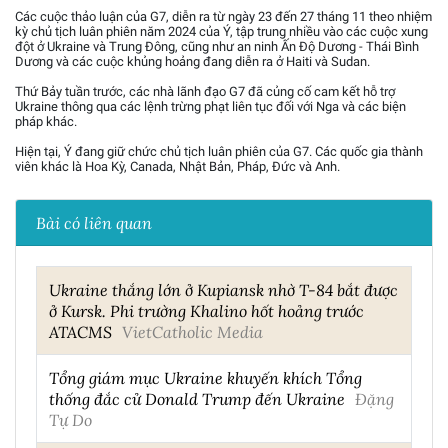
Các cuộc thảo luận của G7, diễn ra từ ngày 23 đến 27 tháng 11 theo nhiệm
kỳ chủ tịch luân phiên năm 2024 của Ý, tập trung nhiều vào các cuộc xung
đột ở Ukraine và Trung Đông, cũng như an ninh Ấn Độ Dương - Thái Bình
Dương và các cuộc khủng hoảng đang diễn ra ở Haiti và Sudan.
Thứ Bảy tuần trước, các nhà lãnh đạo G7 đã củng cố cam kết hỗ trợ
Ukraine thông qua các lệnh trừng phạt liên tục đối với Nga và các biện
pháp khác.
Hiện tại, Ý đang giữ chức chủ tịch luân phiên của G7. Các quốc gia thành
viên khác là Hoa Kỳ, Canada, Nhật Bản, Pháp, Đức và Anh.
Bài có liên quan
Ukraine thắng lớn ở Kupiansk nhờ T-84 bắt được
ở Kursk. Phi trường Khalino hốt hoảng trước
ATACMS
VietCatholic Media
Tổng giám mục Ukraine khuyến khích Tổng
thống đắc cử Donald Trump đến Ukraine
Đặng
Tự Do