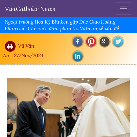
VietCatholic News
Ngoại trưởng Hoa Kỳ Blinken gặp Đức Giáo Hoàng
Phanxicô: Các cuộc đàm phán tại Vatican về vấn đề
Trung Đông và Ukraine
Vũ Văn
An
27/Nov/2024