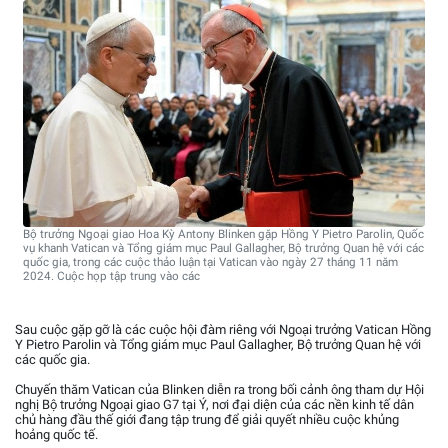
Bộ trưởng Ngoại giao Hoa Kỳ Antony Blinken gặp Hồng Y Pietro Parolin, Quốc
vụ khanh Vatican và Tổng giám mục Paul Gallagher, Bộ trưởng Quan hệ với các
quốc gia, trong các cuộc thảo luận tại Vatican vào ngày 27 tháng 11 năm
2024. Cuộc họp tập trung vào các
Sau cuộc gặp gỡ là các cuộc hội đàm riêng với Ngoại trưởng Vatican Hồng
Y Pietro Parolin và Tổng giám mục Paul Gallagher, Bộ trưởng Quan hệ với
các quốc gia.
Chuyến thăm Vatican của Blinken diễn ra trong bối cảnh ông tham dự Hội
nghị Bộ trưởng Ngoại giao G7 tại Ý, nơi đại diện của các nền kinh tế dân
chủ hàng đầu thế giới đang tập trung để giải quyết nhiều cuộc khủng
hoảng quốc tế.