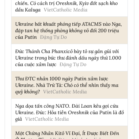
chiến. Có cách trị Oreshnik, Kyiv đốt sạch kho
dầu Kaluga
VietCatholic Media
Ukraine bất khuất phóng tiếp ATACMS vào Nga,
đập tan hệ thống phòng không vô đối 200 triệu
của Putin
Đặng Tự Do
Đức Thánh Cha Phanxicô bày tỏ sự gần gũi với
Ukraine trong bức thư đánh dấu ngày thứ 1.000
của cuộc xâm lược
Đặng Tự Do
Thư ĐTC nhân 1000 ngày Putin xâm lược
Ukraine. Nhà Trừ Tà: Chó có thể nhìn thấy ma
quỷ không?
VietCatholic Media
Nga dọa tấn công NATO. Đài Loan kêu gọi cứu
Ukraine. Đức: Hỏa tiễn Oreshnik của Putin là đồ
giả
VietCatholic Media
Một Chứng Nhân Kitô Vĩ Đại, Ít Được Biết Đến