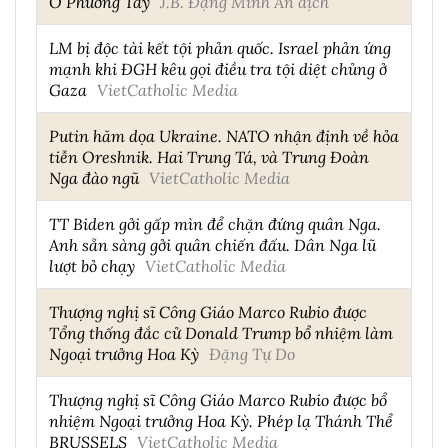
Ở Phương Tây
J.B. Đặng Minh An dịch
LM bị độc tài kết tội phản quốc. Israel phản ứng
mạnh khi ĐGH kêu gọi điều tra tội diệt chủng ở
Gaza
VietCatholic Media
Putin hăm dọa Ukraine. NATO nhận định về hỏa
tiễn Oreshnik. Hai Trung Tá, và Trung Đoàn
Nga đào ngũ
VietCatholic Media
TT Biden gởi gấp mìn để chặn đứng quân Nga.
Anh sẵn sàng gởi quân chiến đấu. Dân Nga lũ
lượt bỏ chạy
VietCatholic Media
Thượng nghị sĩ Công Giáo Marco Rubio được
Tổng thống đắc cử Donald Trump bổ nhiệm làm
Ngoại trưởng Hoa Kỳ
Đặng Tự Do
Thượng nghị sĩ Công Giáo Marco Rubio được bổ
nhiệm Ngoại trưởng Hoa Kỳ. Phép lạ Thánh Thể
BRUSSELS
VietCatholic Media