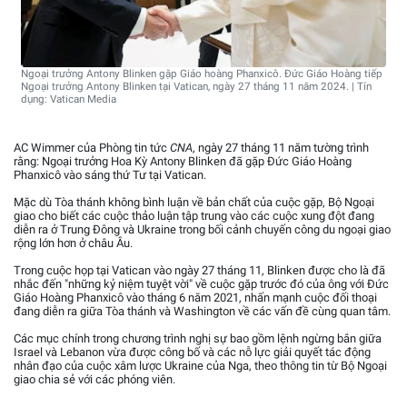
Ngoại trưởng Antony Blinken gặp Giáo hoàng Phanxicô. Đức Giáo Hoàng tiếp
Ngoại trưởng Antony Blinken tại Vatican, ngày 27 tháng 11 năm 2024. | Tín
dụng: Vatican Media
AC Wimmer của Phòng tin tức
CNA
, ngày 27 tháng 11 năm tường trình
rằng: Ngoại trưởng Hoa Kỳ Antony Blinken đã gặp Đức Giáo Hoàng
Phanxicô vào sáng thứ Tư tại Vatican.
Mặc dù Tòa thánh không bình luận về bản chất của cuộc gặp, Bộ Ngoại
giao cho biết các cuộc thảo luận tập trung vào các cuộc xung đột đang
diễn ra ở Trung Đông và Ukraine trong bối cảnh chuyến công du ngoại giao
rộng lớn hơn ở châu Âu.
Trong cuộc họp tại Vatican vào ngày 27 tháng 11, Blinken được cho là đã
nhắc đến "những kỷ niệm tuyệt vời" về cuộc gặp trước đó của ông với Đức
Giáo Hoàng Phanxicô vào tháng 6 năm 2021, nhấn mạnh cuộc đối thoại
đang diễn ra giữa Tòa thánh và Washington về các vấn đề cùng quan tâm.
Các mục chính trong chương trình nghị sự bao gồm lệnh ngừng bắn giữa
Israel và Lebanon vừa được công bố và các nỗ lực giải quyết tác động
nhân đạo của cuộc xâm lược Ukraine của Nga, theo thông tin từ Bộ Ngoại
giao chia sẻ với các phóng viên.