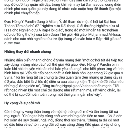
trọng mọi người". Ngài phát biểu chỉ vài ngày sau khi Tổng thống Assad
sụp đổ dưới tay quân nổi dậy, trong khi hiện nay tại Damascus, cung điện
chính phủ của quốc gia này đang tổ chức các cuộc họp để thành lập một
chính phủ chuyển tiếp.
Đức Hồng Y Parolin đang ở Milan, Ý, để tham dự một lễ hội tại Đại học
Thánh Tâm có chủ đề "Nghiên cứu Đối thoại. Giải thưởng Nghiên cứu Al
Issa cho Nghiên cứu Ả Rập-Hồi giáo", trong đó một khoản tài trợ nghiên
cứu do Tổng thư ký của Liên đoàn Thế giới Hồi giáo, Muhammad Al-Issa,
dành cho các nhà nghiên cứu trẻ tập trung vào văn hóa Ả Rập-Hồi giáo sẽ
được trao.
Những thay đổi nhanh chóng
Những diễn biến nhanh chóng ở Syria mang đến "một cơ hội tốt để tiếp tục
xây dựng những nhịp cầu" với thế giới Hồi giáo, Đức Hồng Y Parolin bình
luận khi nói chuyện với các nhà báo yêu cầu ngài cho biết phản ứng về tình
hình hiện tại. Vấn đề cấp bách nhất là tình hình hỗn loạn trong 72 giờ qua ở
Syria. "Tôi tin rằng tất cả chúng ta đều quan tâm đến những gì đang xảy ra
ở Syria, đặc biệt là vì tốc độ diễn ra của các sự kiện. Thật khó để thấu hiểu
những gì đang diễn ra", Tổng trưởng Ngoại giao Vatican nhấn mạnh. "Tôi
rất ngạc nhiên khi một chế độ dường như rất mạnh mẽ, rất vững chắc, lại
có thể bị xụp đổ hoàn toàn trong một thời gian ngắn như vậy".
Hy vọng về sự cởi mở
Có những hy vọng thận trọng về một hệ thống cởi mở và tôn trọng tất cả
mọi người. "Chúng ta hãy cùng chờ xem những diễn tiến ra sao... Có lẽ còn
hơi sớm để suy đoán", ngài nói, đồng thời nói thêm, "Chúng ta đã có một
số dấu hiệu về sự tôn trọng đối với các cộng đồng Kitô giáo, vì vậy chúng