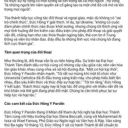
tôi thực sự hy vọng có một tương lai tôn trọng tất cả mọi người". Hy vọng
"là những người lên nắm quyền sẽ cố gắng tạo ra một chế độ cởi mở và tôn
trọng mọi người".
Tòa thánh tiếp tục công tác đối thoại và ngoại giao, mặc dù không có "vai
trò chính thức", Đức Hồng Y giải thích. Ví dụ, tại Ukraine, "không có cuộc
đàm phán chính thức nào được khởi xướng, nhưng chúng tôi thích ứng với
mọi tình huống để tìm kiếm các điều kiện cho phép đối thoại và giải quyết
vấn đề, chẳng hạn như các thỏa thuận ngừng bắn, thả con tin ở Trung
Đông và viện trợ nhân đạo. Đây đều là những lĩnh vực mà chúng tôi đang
tích cực tham gia".
Tầm quan trọng của đối thoại
Như thường lệ, đối thoại vẫn là ưu tiên hàng đầu. Sự kiện tại Đại học
Thánh Tâm đánh dấu cơ hội củng cố những cây cầu giữa các nền văn hóa
tôn giáo khác nhau cùng chia sẻ xã hội đương đại. "Một cơ hội kịp thời",
Đức Hồng Y Parolin nhấn mạnh. "Tôi rất vui mừng khi một tổ chức như
Università Cattolica đã đi đầu trong sáng kiến này, cho phép hiểu biết lẫn
nhau, đào sâu kiến thức và thúc đẩy sự hợp tác." "Tôi tin rằng," Đức Hồng
Y kết luận, "thách thức ngày nay là hợp tác để ứng phó với nhiều vấn đề và
khó khăn mà thế giới đang phải đối mặt. Chúng ta cần khôi phục lại sự
hiệp lực và hợp tác."
Các cam kết của Đức Hồng Y Parolin
Đức Hồng Y Parolin đang ở Milan để tham dự hội nghị tại Đại học Thánh
Tâm cùng với Hiệu trưởng Đại học Elena Beccalli, cùng với Muhammad Al
Issa và Wael Farouq, Phó Giáo sư Ngôn ngữ và Văn học Ả Rập. Vào sáng
thứ Ba ngày 10 tháng 12, Đức Hồng Y sẽ cử hành Thánh lễ để chuẩn bị