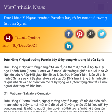
VietCatholic News
Đức Hồng Y Ngoại trưởng Parolin bày tỏ hy vọng về tương
lai của Syria
Thanh Quảng
sdb
10/Dec/2024
Đức Hồng Y Ngoại trưởng Parolin bày tỏ hy vọng về tương lai của Syria
Đức Hồng Y Ngoại trưởng đang ở Milan, Ý, để tham dự một lễ hội tại Đại
học Thánh Tâm (Sacro Cuore) và lễ trao Giải thưởng Nghiên cứu Al Issa về
Nghiên cứu Ả Rập-Hồi giáo. Bên lề sự kiện, Đức Hồng Y bình luận về tình
hình ở Syria sau khi Bashar al-Assad sụp đổ, ĐHY lưu ý rằng tình hình diễn
ra quá nhanh và các diễn tiến mở ra hy vọng về sự tôn trọng cho tất cả mọi
người, đối thoại và hòa hợp.
(Tin Vatican - Salvatore Cernuzio)
Đức Hồng Y Pietro Parolin, Ngoại trưởng bày tỏ lo ngại về tốc độ diễn biến
nhanh chóng ở Syria, nơi một chế độ có vẻ rất vững chắc đã bị "xóa sổ". Hy
vọng của ngài là những người nắm quyền có thể tạo ra "một hệ thống tôn