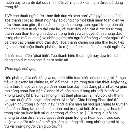
muốn bày tỏ sự dè dặt của mình đối với một số khái niệm được sử dụng
trong đó:
1.Về các thuật ngữ "sức khỏe tình dục và sinh sản" và "quyền sinh sản",
Tòa thánh coi các thuật ngữ này áp dụng cho một khái niệm toàn diện về
sức khỏe, bao gồm, theo cách riêng của chúng, con người trong toàn bộ
tính cách, tâm trí và cơ thể của họ, và thúc đẩy việc đạt được sự trưởng
thành bản thân trong tình dục và trong tình yêu và quyết định chung đặc
trưng cho mối quan hệ vợ chồng giữa một người đàn ông và một người đàn
bà theo các chuẩn mực đạo đức. Tòa thánh không coi phá thai hoặc tiếp
cận phá thai hoặc thuốc phá thai là một chiều kích của các thuật ngữ này.
2. Liên quan đến "phái tính", Tòa thánh hiểu thuật ngữ này dựa trên bản
dạng tình dục sinh học là nam hoặc nữ.
Thưa ngài chủ tịch
,
Nếu phẩm giá là nền tảng và sự phát triển toàn diện của con người là mục
tiêu của tương lai chúng ta, thì đối thoại là phương tiện cần thiết. Ngày nay,
cảm thức thuộc về một gia đình nhân loại duy nhất đang phai nhạt, và giấc
mơ cùng nhau làm việc vì công lý và hòa bình dường như đã lỗi thời và
không tưởng.[3] Điều này không nhất thiết phải xảy ra, nếu có ý chí tham
gia vào cuộc đối thoại chân chính. Như Đức Giáo Hoàng Phanxicô đã
khuyên nhủ trong Hội nghị này: "Thời điểm hiện tại mời gọi chúng ta ưu tiên
các hành động tạo ra các tiến trình mới trong xã hội, để mang lại hoa trái
trong các sự kiện lịch sử quan trọng và tích cực. […] Tương lai đòi hỏi
chúng ta phải đưa ra các quyết định quan trọng và hoàn cầu trước các
cuộc xung đột trên toàn thế giới làm gia tăng số lượng những người bị loại
trừ và những người cần giúp đỡ."[4]