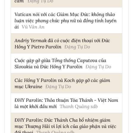
cảm’
Đặng Tự Do
Vatican nói với các Giám Mục Đức: không thảo
luận việc phong chức phụ nữ và đồng tính luyến
ái
Vũ Văn An
Andriy Yermak đã có cuộc điện thoại với Đức
Hồng Y Pietro Parolin
Đặng Tự Do
Cuộc gặp gỡ giữa Tổng thống Caputova của
Slovakia và Đức Hồng Y Parolin
Đặng Tự Do
Các Hồng Y Parolin và Koch gặp gỡ các giám
mục Ukraine
Đặng Tự Do
ĐHY Parolin: Thỏa thuận Tòa Thánh - Việt Nam
là một khởi đầu mới
Thanh Quảng sdb
ĐHY Parolin: Đức Thánh Cha bổ nhiệm giám
mục Thượng Hải vì lợi ích của giáo phận và việc
đối thoại
Thanh Quảng sdb