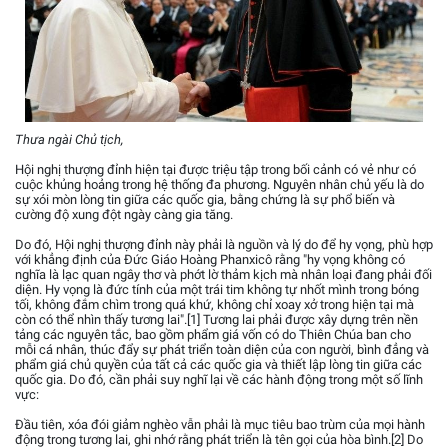
Thưa ngài Chủ tịch,
Hội nghị thượng đỉnh hiện tại được triệu tập trong bối cảnh có vẻ như có
cuộc khủng hoảng trong hệ thống đa phương. Nguyên nhân chủ yếu là do
sự xói mòn lòng tin giữa các quốc gia, bằng chứng là sự phổ biến và
cường độ xung đột ngày càng gia tăng.
Do đó, Hội nghị thượng đỉnh này phải là nguồn và lý do để hy vọng, phù hợp
với khẳng định của Đức Giáo Hoàng Phanxicô rằng "hy vọng không có
nghĩa là lạc quan ngây thơ và phớt lờ thảm kịch mà nhân loại đang phải đối
diện. Hy vọng là đức tính của một trái tim không tự nhốt mình trong bóng
tối, không đắm chìm trong quá khứ, không chỉ xoay xở trong hiện tại mà
còn có thể nhìn thấy tương lai".[1] Tương lai phải được xây dựng trên nền
tảng các nguyên tắc, bao gồm phẩm giá vốn có do Thiên Chúa ban cho
mỗi cá nhân, thúc đẩy sự phát triển toàn diện của con người, bình đẳng và
phẩm giá chủ quyền của tất cả các quốc gia và thiết lập lòng tin giữa các
quốc gia. Do đó, cần phải suy nghĩ lại về các hành động trong một số lĩnh
vực:
Đầu tiên, xóa đói giảm nghèo vẫn phải là mục tiêu bao trùm của mọi hành
động trong tương lai, ghi nhớ rằng phát triển là tên gọi của hòa bình.[2] Do