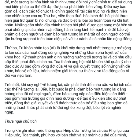
đó, một tương lai hòa bình và thịnh vượng đòi hỏi ý chí chính trị để sử dụng
mọi biện pháp có thể để đạt được sự phát triển bền vững. Điều này bao
gồm cải cách các tổ chức tài chính quốc tế, tái cấu trúc nợ và thực hiện
các chiến lược xóa nợ.Thứ hai, việc theo đuổi hòa bình đòi hỏi phải thực
hiện giải trừ quân bị nói chung, và đặc biệt là loại bỏ hoàn toàn vũ khí hạt
nhân. Những cân nhắc địa chính trị hẹp hòi phải được gạt sang một bên và
phải chống lại các nhóm vận động hành lang kinh tế mạnh mẽ để bảo vệ
phẩm giá con người và đảm bảo một tương lai mà tất cả con người có thể
tận hưởng sự phát triển toàn diện, cả với tư cách là cá nhân lẫn cộng đồng.
Thứ ba, Trí khôn nhân tạo (AI) là khối xây dựng mới nhất trong sự mở rộng
to lớn của các hoạt động công nghiệp và những khám phá tuyệt vời của
khoa học. Kỹ thuật phản ảnh định hướng hướng tới tương lai và có nhu cầu
cấp thiết phải điều chỉnh nó. Tòa thánh ủng hộ một khuôn khổ quản lý cho
đạo đức AI bao gồm vòng đời của AI và giải quyết, trong số những vấn đề
khác, bảo vệ dữ liệu, trách nhiệm giải trình, sự thiên vị và tác động của AI
đối với việc làm.
Trên hết, khi suy nghĩ về tương lai, cần phải tính đến nhu cầu và lợi ích của
các thế hệ tương lai. Điều bắt buộc là phải đảm bảo một tương lai đàng
hoàng cho tất cả mọi người, đảm bảo cung cấp các điều kiện cần thiết -
bao gồm môi trường gia đình nuôi dưỡng - để tạo điều kiện cho sự phát
triển, đồng thời giải quyết vô số thách thức cản trở điều này, bao gồm cả
những thách thức phát sinh từ đói nghèo, xung đột, bóc lột và nghiện
ngập.
Thưa ngài chủ tịch
,
Trong khi ghi nhận việc thông qua Hiệp ước Tương lai và các Phụ lục của
Hiệp ước, Tòa thánh, phù hợp với bản chất và sứ mệnh cụ thể của mình,