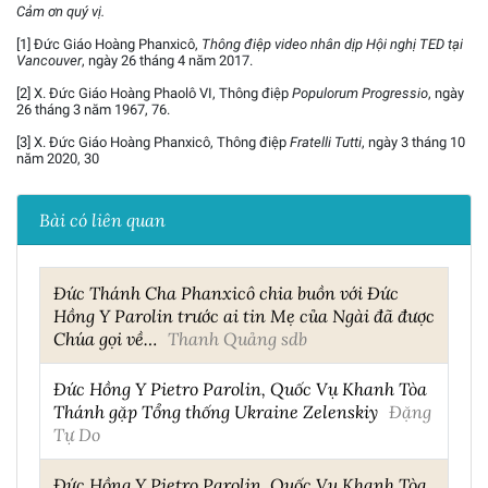
Cảm ơn quý vị.
[1] Đức Giáo Hoàng Phanxicô,
Thông điệp video nhân dịp Hội nghị TED tại
Vancouver
, ngày 26 tháng 4 năm 2017.
[2] X. Đức Giáo Hoàng Phaolô VI, Thông điệp
Populorum Progressio
, ngày
26 tháng 3 năm 1967, 76.
[3] X. Đức Giáo Hoàng Phanxicô, Thông điệp
Fratelli Tutti
, ngày 3 tháng 10
năm 2020, 30
Bài có liên quan
Đức Thánh Cha Phanxicô chia buồn với Đức
Hồng Y Parolin trước ai tin Mẹ của Ngài đã được
Chúa gọi về…
Thanh Quảng sdb
Đức Hồng Y Pietro Parolin, Quốc Vụ Khanh Tòa
Thánh gặp Tổng thống Ukraine Zelenskiy
Đặng
Tự Do
Đức Hồng Y Pietro Parolin, Quốc Vụ Khanh Tòa