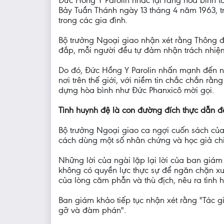
Đức Hồng Y Parolin nhắc lại rằng hòa bình t
Bảy Tuần Thánh ngày 13 tháng 4 năm 1963, t
trong các gia đình.
Bộ trưởng Ngoại giao nhận xét rằng Thông đi
đắp, mỗi người đều tự đảm nhận trách nhiệ
Do đó, Đức Hồng Y Parolin nhấn mạnh đến nh
nơi trên thế giới, với niềm tin chắc chắn rằ
dựng hòa bình như Đức Phanxicô mời gọi.
Tình huynh đệ là con đường đích thực dẫn đ
Bộ trưởng Ngoại giao ca ngợi cuốn sách củ
cách dùng một số nhân chứng và học giả chia
Những lời của ngài lặp lại lời của ban giá
không có quyền lực thực sự để ngăn chặn x
của lòng căm phẫn và thù địch, nêu ra tình 
Ban giám khảo tiếp tục nhận xét rằng "Tác
gỡ và đàm phán".