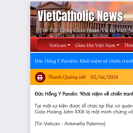
VietCatholic News
Tin Tức Công Giáo Hoàn Vũ và Việt 
Vatican
Giáo Hội Việt Nam
Thô
Đức Hồng Y Parolin: Khái niệm về chiến tranh
Thanh Quảng sdb
02/Jul/2024
Đức Hồng Y Parolin: 'Khái niệm về chiến tran
Tại một sự kiện được tổ chức tại Đại sứ quán
Giáo Hoàng John XXIII là một minh chứng và 
(Tin Vatican - Antonella Palermo)