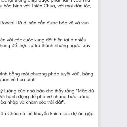
nhắc lại thông điệp được phát hành vào Thứ
hòa bình với Thiên Chúa, với mọi dân tộc,
Roncalli là di sản cần được bảo vệ và vun
n với các cuộc xung đột hiện tại ở nhiều
 chung để thực sự trở thành những người xây
ình bằng một phương pháp tuyệt vời", bằng
quan về hòa bình.
 kỹ lưỡng của nhà báo cho thấy rằng "Mặc dù
gười hành động để phá vỡ những bức tường
hòa nhập và chăm sóc trái đất".
dân Chúa có thể khuyến khích các dự án gặp