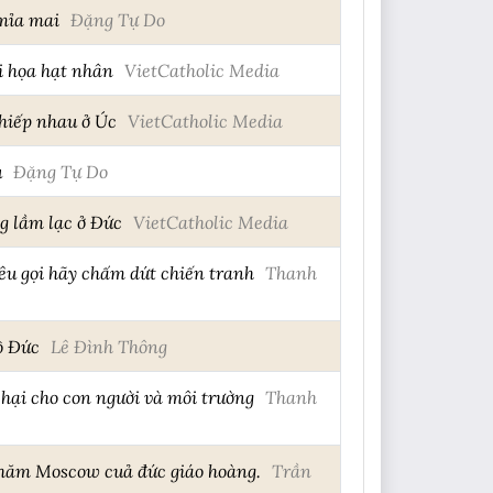
 mỉa mai
Đặng Tự Do
i họa hạt nhân
VietCatholic Media
 hiếp nhau ở Úc
VietCatholic Media
u
Đặng Tự Do
g lầm lạc ở Đức
VietCatholic Media
êu gọi hãy chấm dứt chiến tranh
Thanh
ộ Đức
Lê Đình Thông
hại cho con người và môi trường
Thanh
thăm Moscow cuả đức giáo hoàng.
Trần