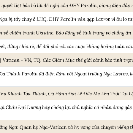
quyết liệt bác bỏ lời đề nghị của ĐHY Parolin, giọng điệu đầy
Nga bị tẩy chay ở LHQ, ĐHY Parolin vẫn gặp Lavrov vì âu lo ta
 về chiến tranh Ukraine. Báo động về tình trạng vợ chồng ăn
ết, đừng chia rẽ, để đối phó với các cuộc khủng hoảng toàn cầ
ệ Vatican - VN, TQ. Các Giám Mục thế giới cảnh báo tình trạn
òa Thánh Parolin đã điện đàm với Ngoại trưởng Nga Lavrov, k
c Vụ Khanh Tòa Thánh, Cử Hành Đại Lễ Đức Mẹ Lên Trời Tại L
hội Châu Đại Dương hãy chống lại chủ nghĩa cá nhân đang gây 
ởng Nga: Quan hệ Nga-Vatican và hy vọng của chuyến viếng 