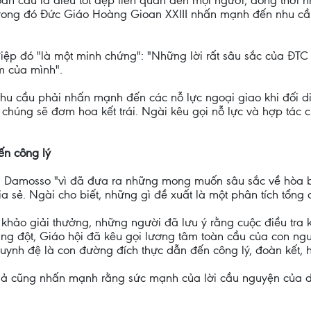
oàn cầu là điều tốt đẹp liên quan đến mọi người, đồng thời 
rong đó Đức Giáo Hoàng Gioan XXIII nhấn mạnh đến nhu cầu 
ệp đó "là một minh chứng": "Những lời rất sâu sắc của ĐTC 
m của mình".
u cầu phải nhấn mạnh đến các nỗ lực ngoại giao khi đối diệ
ng chúng sẽ đơm hoa kết trái. Ngài kêu gọi nỗ lực và hợp tác
ến công lý
a Damosso "vì đã đưa ra những mong muốn sâu sắc về hòa b
 sẻ. Ngài cho biết, những gì đề xuất là một phân tích tổng 
m khảo giải thưởng, những người đã lưu ý rằng cuộc điều tra
ung đột, Giáo hội đã kêu gọi lương tâm toàn cầu của con n
huynh đệ là con đường đích thực dẫn đến công lý, đoàn kết, 
 giả cũng nhấn mạnh rằng sức mạnh của lời cầu nguyện của 