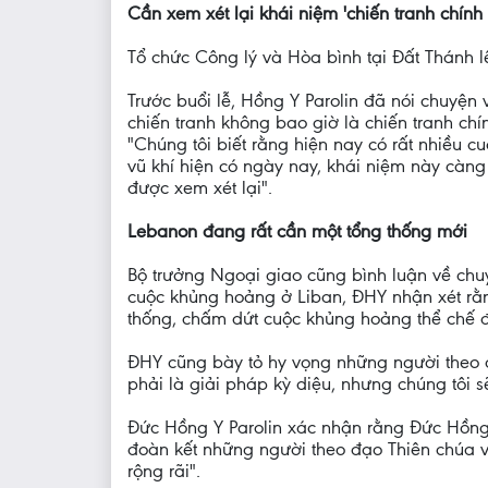
Cần xem xét lại khái niệm 'chiến tranh chính
Tổ chức Công lý và Hòa bình tại Đất Thánh lê
Trước buổi lễ, Hồng Y Parolin đã nói chuyện
chiến tranh không bao giờ là chiến tranh ch
"Chúng tôi biết rằng hiện nay có rất nhiều c
vũ khí hiện có ngày nay, khái niệm này càng
được xem xét lại".
Lebanon đang rất cần một tổng thống mới
Bộ trưởng Ngoại giao cũng bình luận về chu
cuộc khủng hoảng ở Liban, ĐHY nhận xét rằn
thống, chấm dứt cuộc khủng hoảng thể chế đ
ĐHY cũng bày tỏ hy vọng những người theo đạ
phải là giải pháp kỳ diệu, nhưng chúng tôi s
Đức Hồng Y Parolin xác nhận rằng Đức Hồng Y
đoàn kết những người theo đạo Thiên chúa 
rộng rãi".