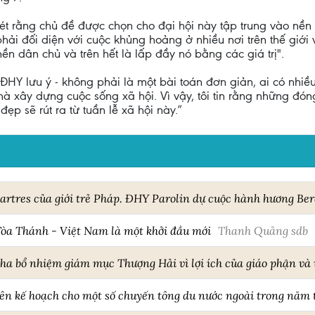
t rằng chủ đề được chọn cho đại hội này tập trung vào nền 
phải đối diện với cuộc khủng hoảng ở nhiều nơi trên thế giới
n dân chủ và trên hết là lấp đầy nó bằng các giá trị".
ĐHY lưu ý - không phải là một bài toán đơn giản, ai có nhiều 
rị mà xây dựng cuộc sống xã hội. Vì vậy, tôi tin rằng những 
 đẹp sẽ rút ra từ tuần lễ xã hội này.”
rtres của giới trẻ Pháp. ĐHY Parolin dự cuộc hành hương Ber
òa Thánh - Việt Nam là một khởi đầu mới
Thanh Quảng sdb
a bổ nhiệm giám mục Thượng Hải vì lợi ích của giáo phận và v
n kế hoạch cho một số chuyến tông du nước ngoài trong năm 