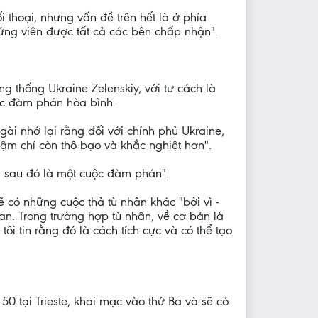
i thoại, nhưng vấn đề trên hết là ở phía
 ứng viên được tất cả các bên chấp nhận".
g thống Ukraine Zelenskiy, với tư cách là
uộc đàm phán hòa bình.
gài nhớ lại rằng đối với chính phủ Ukraine,
hậm chí còn thô bạo và khắc nghiệt hơn".
à sau đó là một cuộc đàm phán".
 có những cuộc thả tù nhân khác "bởi vì -
uan. Trong trường hợp tù nhân, về cơ bản là
ôi tin rằng đó là cách tích cực và có thể tạo
0 tại Trieste, khai mạc vào thứ Ba và sẽ có