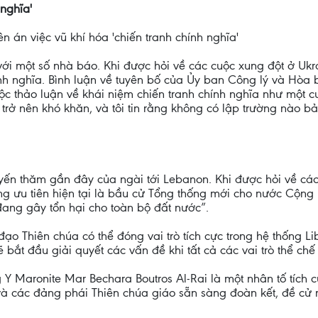
 nghĩa'
n án việc vũ khí hóa 'chiến tranh chính nghĩa'
 với một số nhà báo. Khi được hỏi về các cuộc xung đột ở U
ính nghĩa. Bình luận về tuyên bố của Ủy ban Công lý và Hòa 
uộc thảo luận về khái niệm chiến tranh chính nghĩa như một cu
 trở nên khó khăn, và tôi tin rằng không có lập trường nào b
yến thăm gần đây của ngài tới Lebanon. Khi được hỏi về các
g ưu tiên hiện tại là bầu cử Tổng thống mới cho nước Cộng h
ang gây tổn hại cho toàn bộ đất nước”.
o Thiên chúa có thể đóng vai trò tích cực trong hệ thống L
ẽ bắt đầu giải quyết các vấn đề khi tất cả các vai trò thể ch
 Maronite Mar Bechara Boutros Al-Rai là một nhân tố tích c
và các đảng phái Thiên chúa giáo sẵn sàng đoàn kết, đề cử