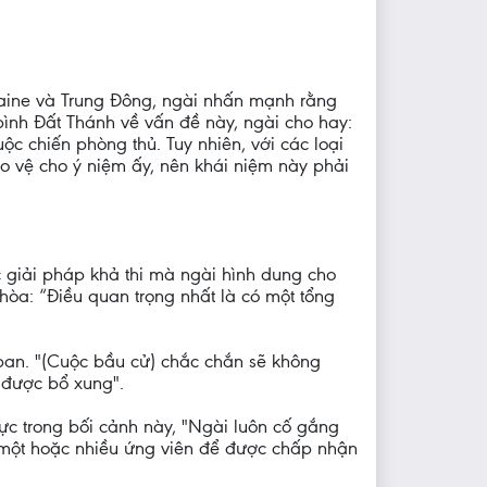
kraine và Trung Đông, ngài nhấn mạnh rằng
bình Đất Thánh về vấn đề này, ngài cho hay:
ộc chiến phòng thủ. Tuy nhiên, với các loại
ảo vệ cho ý niệm ấy, nên khái niệm này phải
 giải pháp khả thi mà ngài hình dung cho
òa: “Điều quan trọng nhất là có một tổng
iban. "(Cuộc bầu cử) chắc chắn sẽ không
ế được bổ xung".
ực trong bối cảnh này, "Ngài luôn cố gắng
 một hoặc nhiều ứng viên để được chấp nhận