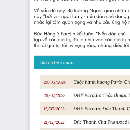
Về vấn đề này, Bộ trưởng Ngoại giao nhận xé
này "bởi vì - ngài lưu ý - nền dân chủ đang 
nhắc lại tầm quan trọng và nhu cầu ủng hộ nề
Đức Hồng Y Parolin kết luận: "Nền dân chủ - 
tập về các giá trị, đó là nhìn vào các giá t
thì rất giá trị, tôi hy vọng rằng những điều tốt
Bài có liên quan
Cuộc hành hương Paris-Cha
29/05/2024
ĐHY Parolin: Thỏa thuận T
28/07/2023
ĐHY Parolin: Đức Thánh Ch
15/07/2023
Đức Thánh Cha Phanxicô lê
21/12/2022