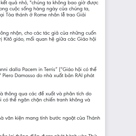
i kết quả nhỏ, "chúng ta không bao giờ được
rong cuộc sống hàng ngày của chúng ta,
 tại Tòa thánh ở Rome nhân lễ trao Giải
ông nhận, cho các tác giả của những cuốn
ị Kitô giáo, mối quan hệ giữa các Giáo hội
ni dalla Pacem in Terris” (“Giáo hội có thể
Ý Piero Damosso do nhà xuất bản RAI phát
và thông qua các đề xuất và phân tích do
i có thể ngăn chặn chiến tranh không và
ử mà văn kiện mang tính bước ngoặt của Thánh