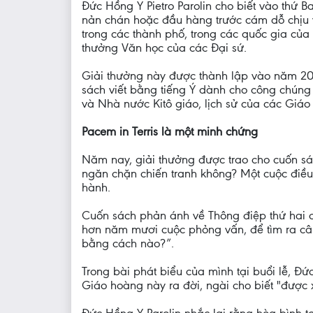
Đức Hồng Y Pietro Parolin cho biết vào thứ 
nản chán hoặc đầu hàng trước cám dỗ chịu v
trong các thành phố, trong các quốc gia của 
thưởng Văn học của các Đại sứ.
Giải thưởng này được thành lập vào năm 20
sách viết bằng tiếng Ý dành cho công chúng 
và Nhà nước Kitô giáo, lịch sử của các Giáo h
Pacem in Terris là một minh chứng
Năm nay, giải thưởng được trao cho cuốn sách
ngăn chặn chiến tranh không? Một cuộc điều
hành.
Cuốn sách phản ánh về Thông điệp thứ hai c
hơn năm mươi cuộc phỏng vấn, để tìm ra câu 
bằng cách nào?”.
Trong bài phát biểu của mình tại buổi lễ, Đ
Giáo hoàng này ra đời, ngài cho biết "được 