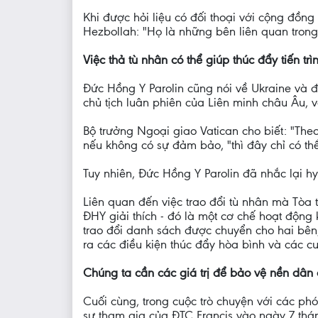
Khi được hỏi liệu có đối thoại với cộng đồng
Hezbollah: "Họ là những bên liên quan trong
Việc thả tù nhân có thể giúp thúc đẩy tiến tr
Đức Hồng Y Parolin cũng nói về Ukraine và đ
chủ tịch luân phiên của Liên minh châu Âu,
Bộ trưởng Ngoại giao Vatican cho biết: "Theo
nếu không có sự đảm bảo, "thì đây chỉ có th
Tuy nhiên, Đức Hồng Y Parolin đã nhắc lại 
Liên quan đến việc trao đổi tù nhân mà Tòa 
ĐHY giải thích - đó là một cơ chế hoạt động 
trao đổi danh sách được chuyển cho hai bên, 
ra các điều kiện thúc đẩy hòa bình và các c
Chúng ta cần các giá trị để bảo vệ nền dân
Cuối cùng, trong cuộc trò chuyện với các phó
sự tham gia của ĐTC Francis vào ngày 7 thá