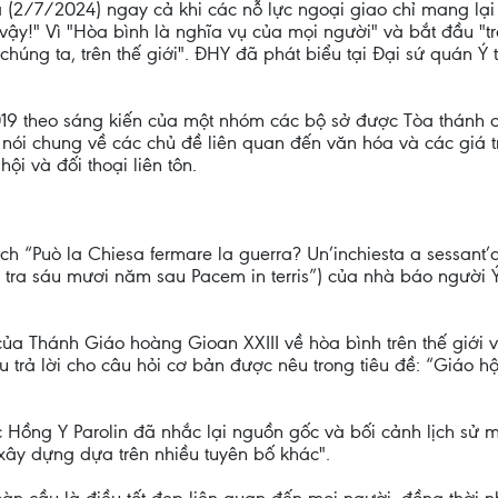
Ba (2/7/2024) ngay cả khi các nỗ lực ngoại giao chỉ mang lạ
ậy!" Vì "Hòa bình là nghĩa vụ của mọi người" và bắt đầu "t
chúng ta, trên thế giới". ĐHY đã phát biểu tại Đại sứ quán Ý
19 theo sáng kiến của một nhóm các bộ sở được Tòa thánh c
nói chung về các chủ đề liên quan đến văn hóa và các giá tr
ội và đối thoại liên tôn.
 “Può la Chiesa fermare la guerra? Un’inchiesta a sessant’an
 tra sáu mươi năm sau Pacem in terris”) của nhà báo người 
ủa Thánh Giáo hoàng Gioan XXIII về hòa bình trên thế giới 
trả lời cho câu hỏi cơ bản được nêu trong tiêu đề: “Giáo hộ
ức Hồng Y Parolin đã nhắc lại nguồn gốc và bối cảnh lịch s
xây dựng dựa trên nhiều tuyên bố khác".