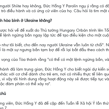
 người Shiite hay không, Đức Hồng Y Parolin ngụ ý rằng có đố
 trò điều hành và có ứng cử viên của họ. Câu hỏi là tìm một
ình hòa bình ở Ukraine không?
ược hỏi về đề xuất do Thủ tướng Hungary Orbán trình lên Tổn
 về lệnh ngừng bắn ngay lập tức để tạo điều kiện cho một c
 như tôi biết, cho đến nay người Ukraine vẫn luôn từ chối". N
ể là một sự ngưng bắn tạm bợ để rồi lại bắt đầu theo cách t
hy vọng của Tòa thánh rằng "có thể có một lệnh ngừng bắn, v
thánh đã làm trung gian, Đức Hồng Y cho biết ngài dự kiến sẽ
khác với cơ chế dành cho trẻ em, nơi có nhiều thực tế liên q
vì vậy tôi hình dung rằng hoạt động này sẽ được tiếp tục và t
uộc đàm phán có thể xảy ra".
 chủ
ng viên, Đức Hồng Y đã đề cập đến Tuần lễ Xã hội Ý lần thứ 5
ng 7.