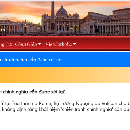
Nam
ng Tấn Công Giáo
VietCatholic
 chính nghĩa cần được xét lại
h chính nghĩa cần được xét lại'
 Ý tại Tòa thánh ở Rome, Bộ trưởng Ngoại giao Vatican cho b
khẳng định rằng khái niệm 'chiến tranh chính nghĩa' cần đượ