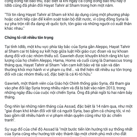
cộng đồng rất bảo thủ, đặc biệt là khi ngay cả cộng đồng bảo thủ này ở
Idlib cũng đã phản đối Hayat Tahrir al Sham trong hơn một năm.
"Tôi tin rằng Hayat Tahrir al Sham sẽ khó áp dụng cùng một phương pháp
hoặc cách tiếp cận để kiểm soát toàn bộ đất nước, vì cộng đồng Syria là
sự pha trộn rất đa dạng về quốc tịch, tôn giáo và những người có xuất thân
khác nhau."
Chứng tỏ rất nhiều tôn trọng
Tại tỉnh Idlib, một khu vực phía tây bắc của Syria gần Aleppo, Hayat Tahrir
al Sham cai trị bằng sự kết hợp giữa luật Hồi giáo cực đoan và sự khoan
dung đối với các nhóm thiểu số. Gawrieh được khuyến khích rằng khi lực
lượng của họ chiếm Aleppo, Hama, Homs và cuối cùng là Damascus trong
tháng qua, Hayat Tahrir al Sham "vẫn cam kết bảo vệ tài sản và dân
thường khỏi mọi hành vi vi phạm cụ thể... và thể hiện rất nhiều sự tôn trọng
đối với các nhóm thiểu số, đặc biệt là cá Ki-tô hữu."
Gawrieh, một thành viên của Giáo hội Chính thống giáo Syria, đã tham gia
vào phe đối lập Syria trong nhiều năm và đã bị bắt vào năm 2013, trong
những ngày đầu của cuộc nội chiến Syria. Ông đã phải ngồi tù hai năm bảy
tháng.
Ông nhìn lại những năm tháng của Assad, đặc biệt là 14 năm qua, như một
"giai đoạn khó khăn đối với tất cả người Syria, bao gồm cả chúng tôi, vì nó
bao gồm rất nhiều hành vi vi phạm nhân quyền cũng như tội ác chiến
tranh".
Sự sụp đổ của chế độ Assad là "một bước tiến lớn hướng tới sự thống nhất
của Syria cũng như hướng tới việc thành lập một chính phủ mới cho đất