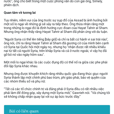
nước", ông cho biết trong một cuộc phỏng vấn do con gái ông, Simely,
phiên dịch.
Quan tâm về tương lai
Tuy nhiên, niềm vui của ông trước sự sụp đổ của Assad bị ảnh hưởng bởi
một số lo ngại về những gì sẽ xảy ra tiếp theo. Ông thừa nhận rằng một
trong những lo ngại đó là định hướng cực đoan của Hayat Tahrir al Sham.
Nhưng ông nhận thấy rằng Hayat Tahrir al Sham đã phản ứng với dư luận.
"Người Syria có thể lên tiếng [bây giờ] và chỉ ra bất cứ hành vi sai trái nào",
ông nói, chỉ ra rằng Hayat Tahrir al Sham đã giương cờ của mình bên cạnh
cờ Syria tại Quốc hội một ngày nọ, nhưng họ "nhận được rất nhiều khiếu
nại từ tất cả người Syria, trên khắp Syria và cả ở nước ngoài, vì vậy họ đã
gỡ bỏ nó vào ngày hôm sau".
Một mối lo ngại khác là các cuộc đụng độ có thể nổ ra giữa các phe phái
đối lập Syria khác nhau.
Nhưng ông được khuyến khích rằng nhiều quốc gia đang thúc giục người
Syria thành lập một chính phủ bao trùm, phi giáo phái, bảo vệ quyền của
các nhóm thiểu số và phụ nữ.
“Tất cả các tổ chức chính trị và đảng phái ở Syria đều có rất nhiều việc
phải làm để đóng góp, xây dựng một Syria mới,” Gawrieh nói. “Và chúng tôi
sẽ không chấp nhận quay lại với sự áp bức trước đây.”
Bài có liên quan