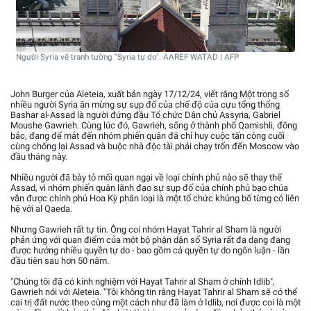
Người Syria vẽ tranh tường "Syria tự do". AAREF WATAD | AFP
John Burger của Aleteia, xuất bản ngày 17/12/24, viết rằng Một trong số
nhiều người Syria ăn mừng sự sụp đổ của chế độ của cựu tổng thống
Bashar al-Assad là người đứng đầu Tổ chức Dân chủ Assyria, Gabriel
Moushe Gawrieh. Cùng lúc đó, Gawrieh, sống ở thành phố Qamishli, đông
bắc, đang để mắt đến nhóm phiến quân đã chỉ huy cuộc tấn công cuối
cùng chống lại Assad và buộc nhà độc tài phải chạy trốn đến Moscow vào
đầu tháng này.
Nhiều người đã bày tỏ mối quan ngại về loại chính phủ nào sẽ thay thế
Assad, vì nhóm phiến quân lãnh đạo sự sụp đổ của chính phủ bạo chúa
vẫn được chính phủ Hoa Kỳ phân loại là một tổ chức khủng bố từng có liên
hệ với al Qaeda.
Nhưng Gawrieh rất tự tin. Ông coi nhóm Hayat Tahrir al Sham là người
phản ứng với quan điểm của một bộ phận dân số Syria rất đa dạng đang
được hưởng nhiều quyền tự do - bao gồm cả quyền tự do ngôn luận - lần
đầu tiên sau hơn 50 năm.
"Chúng tôi đã có kinh nghiệm với Hayat Tahrir al Sham ở chính Idlib",
Gawrieh nói với Aleteia. "Tôi không tin rằng Hayat Tahrir al Sham sẽ có thể
cai trị đất nước theo cùng một cách như đã làm ở Idlib, nơi được coi là một