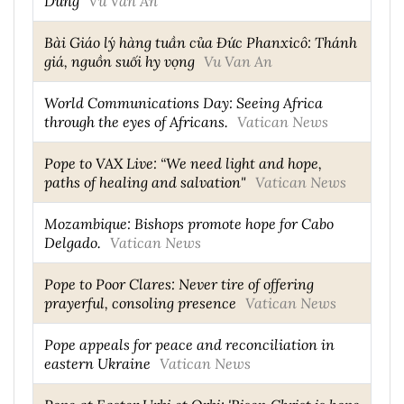
Dung
Vũ Văn An
Bài Giáo lý hàng tuần của Đức Phanxicô: Thánh
giá, nguồn suối hy vọng
Vu Van An
World Communications Day: Seeing Africa
through the eyes of Africans.
Vatican News
Pope to VAX Live: “We need light and hope,
paths of healing and salvation"
Vatican News
Mozambique: Bishops promote hope for Cabo
Delgado.
Vatican News
Pope to Poor Clares: Never tire of offering
prayerful, consoling presence
Vatican News
Pope appeals for peace and reconciliation in
eastern Ukraine
Vatican News