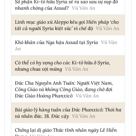
Số phận Ki-tô hữu Syria sẽ ra sao sau sự sụp đổ
nhanh chóng của Assad?
Vũ Văn An
Linh mục giáo xứ Aleppo kêu gọi Hiến pháp ‘cho
tất cả người Syria kiệt sức’ vì chế độ
Vũ Văn An
Khó khăn của Nga hậu Assad tại Syria
Vũ Văn
An
Có thể có hy vọng cho các Ki-tô hữu ở Syria,
nhưng chưa vội mừng
Vũ Văn An
Đức Cha Nguyễn Anh Tuấn: Người Việt Nam,
Công Giáo và không Công Giáo, đang chờ đợi
Đức Giáo Hoàng Phanxicô
Vũ Văn An
Bài giáo lý hàng tuần của Đức Phanxicô: Thói hư
và nhân đức. 18. Đức cậy
Vũ Văn An
Chống lại dị giáo Thức tỉnh nhân ngày Lễ Hiển