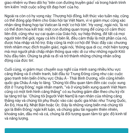
giao nhiệm vụ theo dõi họ ‘trên con đường truyền giáo’ và trong hành trình
tìm kiếm ‘một cuộc sống tốt đẹp hơn’ của họ.
Ngoài ra còn có hy vọng này: Thượng hội đồng, kết thúc vào tuần này, cũng
có thể đóng góp thêm cho Giáo hội tại Việt Nam, vì vị giám mục cũng xác
nhận rằng tháng họp tại Vatican là một 'cơ hội lớn'. 'Hy vọng', ngài nói, 'là nó
có thể đơm hoa kết trái: một con đường quan trọng để củng cố cảm thức
liên đới, cũng như sự cai quản của Giáo hội, sự hiệp thông, để tất cả mọi
người trên thế giới, ngay cả khi ở bên lề, đều cảm thấy là một phần của nó,
được hòa nhập và hỗ trợ. Đây cũng là một cơ hội để 'thúc đẩy các chương
trình nhằm mục đích truyền giáo', ngài nói, 'thông qua di cư, một hiện tượng
mà mọi người phải chấp nhận thông qua việc di cư như những người Kitô
hữu đầu tiên. Chúng ta phải ra đi và trở thành những chứng nhân sống
động của đức tin'.
Cuối cùng, vị giám mục chuyển suy nghĩ của mình sang nhiều khu vực
căng thẳng và ổ chiến tranh, bắt đầu từ Trung Đông cũng như các cuộc
giao tranh trên biển ở khu vực Châu Á - Thái Bình Dương, vốn cũng khiến
quốc gia Châu Á này lo lắng. ‘Chúng tôi đều quan tâm đến các cuộc xung
đột ở Trung Đông,’ ngài nhấn mạnh, “và ở vùng biển xung quanh Việt Nam
cũng có một tình hình căng thẳng” có xu hướng giảm dần theo chu kỳ rồi
lại tăng trở lại. ‘Chúng tôi [người Việt Nam] là nạn nhân của những căng
thẳng này và chúng tôi phụ thuộc vào các quốc gia khác như Trung Quốc,
Ấn Độ, Hoa Kỳ, Nhật Bản hoặc Úc. Đây là những vùng biển mà chúng tôi
gọi là Biển Đông,' ngài kết luận, và chúng giàu tài nguyên thiên nhiên,
khoáng sản, dầu mỏ và cá, chúng là đối tượng quan tâm từ góc độ kinh tế
và năng lượng.