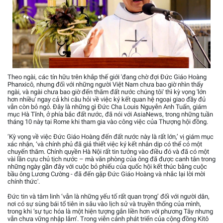
Theo ngài, các tín hữu trên khắp thế giới 'đang chờ đợi Đức Giáo Hoàng
Phanxicô, nhưng đối với những người Việt Nam chưa bao giờ nhìn thấy
ngài, và ngài chưa bao giờ đến thăm đất nước chúng tôi' thì kỳ vọng 'lớn
hơn nhiều' ngay cả khi câu hỏi về việc ký kết quan hệ ngoại giao đầy đủ
vẫn còn bỏ ngỏ. Đây là những gì Đức Cha Louis Nguyễn Anh Tuấn, giám
mục Hà Tĩnh, ở phía bắc đất nước, đã nói với AsiaNews, trong những tuần
tháng 10 này tại Rome khi tham gia vào công việc của Thượng hội đồng.
‘Kỳ vọng về việc Đức Giáo Hoàng đến đất nước này là rất lớn,’ vị giám mục
xác nhận, ‘và chính phủ đã giả thiết việc ký kết nhân dịp có thể có một
chuyến thăm. Chính quyền Hà Nội rất tin tưởng vào điều đó và đã có một
vài lần cựu chủ tịch nước – mà văn phòng của ông đã được canh tân trong
những ngày gần đây với cuộc bỏ phiếu của quốc hội kết thúc bằng cuộc
bầu ông Lương Cường - đã đến gặp Đức Giáo Hoàng và nhắc lại lời mời
chính thức'.
Đức tin và tâm linh ‘vẫn là những yếu tố rất quan trọng’ đối với người dân,
nơi có sự sùng bái tổ tiên in sâu vào lịch sử và truyền thống của mình,
trong khi ‘sự tục hóa là một hiện tượng gắn liền hơn với phương Tây nhưng
vẫn chưa vững nhập lắm’. Trong viễn cảnh phát triển của cộng đồng Kitô