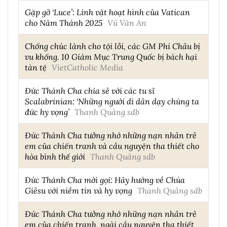
Gặp gỡ ‘Luce’: Linh vật hoạt hình của Vatican
cho Năm Thánh 2025
Vũ Văn An
Chống chúc lành cho tội lỗi, các GM Phi Châu bị
vu khống. 10 Giám Mục Trung Quốc bị bách hại
tàn tệ
VietCatholic Media
Đức Thánh Cha chia sẻ với các tu sĩ
Scalabrinian: ‘Những người di dân dạy chúng ta
đức hy vọng’
Thanh Quảng sdb
Đức Thánh Cha tưởng nhớ những nạn nhân trẻ
em của chiến tranh và cầu nguyện tha thiết cho
hòa bình thế giới
Thanh Quảng sdb
Đức Thánh Cha mời gọi: Hãy hướng về Chúa
Giêsu với niềm tin và hy vọng
Thanh Quảng sdb
Đức Thánh Cha tưởng nhớ những nạn nhân trẻ
em của chiến tranh, ngài cầu nguyện tha thiết