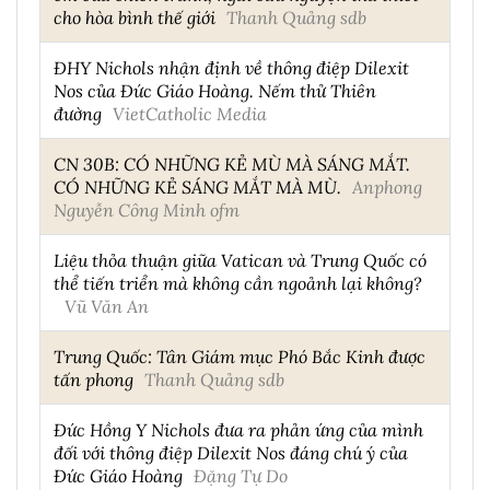
cho hòa bình thế giới
Thanh Quảng sdb
ĐHY Nichols nhận định về thông điệp Dilexit
Nos của Đức Giáo Hoàng. Nếm thử Thiên
đường
VietCatholic Media
CN 30B: CÓ NHỮNG KẺ MÙ MÀ SÁNG MẮT.
CÓ NHỮNG KẺ SÁNG MẮT MÀ MÙ.
Anphong
Nguyễn Công Minh ofm
Liệu thỏa thuận giữa Vatican và Trung Quốc có
thể tiến triển mà không cần ngoảnh lại không?
Vũ Văn An
Trung Quốc: Tân Giám mục Phó Bắc Kinh được
tấn phong
Thanh Quảng sdb
Đức Hồng Y Nichols đưa ra phản ứng của mình
đối với thông điệp Dilexit Nos đáng chú ý của
Đức Giáo Hoàng
Đặng Tự Do