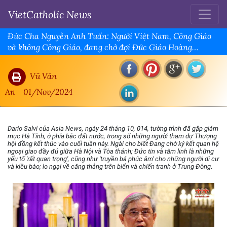
VietCatholic News
Đức Cha Nguyễn Anh Tuấn: Người Việt Nam, Công Giáo
và không Công Giáo, đang chờ đợi Đức Giáo Hoàng
Phanxicô
Vũ Văn
An
01/Nov/2024
Dario Salvi của Asia News, ngày 24 tháng 10, 014, tường trình đã gặp giám
mục Hà Tĩnh, ở phía bắc đất nước, trong số những người tham dự Thượng
hội đồng kết thúc vào cuối tuần này. Ngài cho biết Đang chờ ký kết quan hệ
ngoại giao đầy đủ giữa Hà Nội và Tòa thánh; Đức tin và tâm linh là những
yếu tố 'rất quan trọng', cũng như 'truyền bá phúc âm' cho những người di cư
và kiều bào; lo ngại về căng thẳng trên biển và chiến tranh ở Trung Đông
.