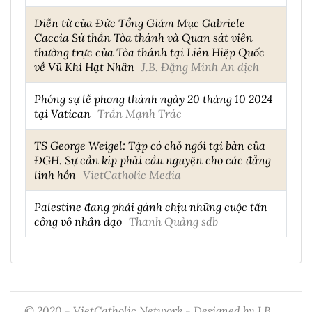
Diễn từ của Đức Tổng Giám Mục Gabriele
Caccia Sứ thần Tòa thánh và Quan sát viên
thường trực của Tòa thánh tại Liên Hiệp Quốc
về Vũ Khí Hạt Nhân
J.B. Đặng Minh An dịch
Phóng sự lễ phong thánh ngày 20 tháng 10 2024
tại Vatican
Trần Mạnh Trác
TS George Weigel: Tập có chỗ ngồi tại bàn của
ĐGH. Sự cần kíp phải cầu nguyện cho các đẳng
linh hồn
VietCatholic Media
Palestine đang phải gánh chịu những cuộc tấn
công vô nhân đạo
Thanh Quảng sdb
© 2020 - VietCatholic Network - Designed by J.B.