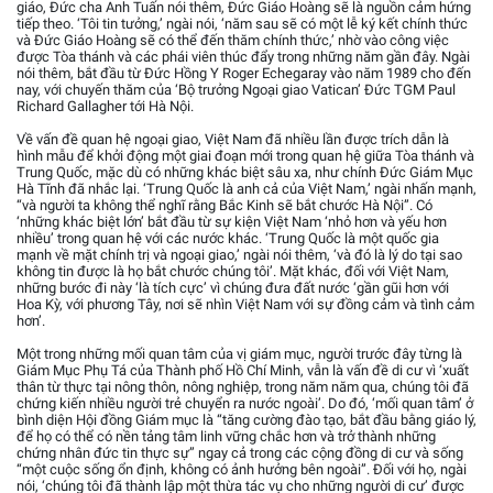
giáo, Đức cha Anh Tuấn nói thêm, Đức Giáo Hoàng sẽ là nguồn cảm hứng
tiếp theo. ‘Tôi tin tưởng,’ ngài nói, ‘năm sau sẽ có một lễ ký kết chính thức
và Đức Giáo Hoàng sẽ có thể đến thăm chính thức,’ nhờ vào công việc
được Tòa thánh và các phái viên thúc đẩy trong những năm gần đây. Ngài
nói thêm, bắt đầu từ Đức Hồng Y Roger Echegaray vào năm 1989 cho đến
nay, với chuyến thăm của ‘Bộ trưởng Ngoại giao Vatican’ Đức TGM Paul
Richard Gallagher tới Hà Nội.
Về vấn đề quan hệ ngoại giao, Việt Nam đã nhiều lần được trích dẫn là
hình mẫu để khởi động một giai đoạn mới trong quan hệ giữa Tòa thánh và
Trung Quốc, mặc dù có những khác biệt sâu xa, như chính Đức Giám Mục
Hà Tĩnh đã nhắc lại. ‘Trung Quốc là anh cả của Việt Nam,’ ngài nhấn mạnh,
“và người ta không thể nghĩ rằng Bắc Kinh sẽ bắt chước Hà Nội”. Có
‘những khác biệt lớn’ bắt đầu từ sự kiện Việt Nam ‘nhỏ hơn và yếu hơn
nhiều’ trong quan hệ với các nước khác. ‘Trung Quốc là một quốc gia
mạnh về mặt chính trị và ngoại giao,’ ngài nói thêm, ‘và đó là lý do tại sao
không tin được là họ bắt chước chúng tôi’. Mặt khác, đối với Việt Nam,
những bước đi này ‘là tích cực’ vì chúng đưa đất nước ‘gần gũi hơn với
Hoa Kỳ, với phương Tây, nơi sẽ nhìn Việt Nam với sự đồng cảm và tình cảm
hơn’.
Một trong những mối quan tâm của vị giám mục, người trước đây từng là
Giám Mục Phụ Tá của Thành phố Hồ Chí Minh, vẫn là vấn đề di cư vì ‘xuất
thân từ thực tại nông thôn, nông nghiệp, trong năm năm qua, chúng tôi đã
chứng kiến nhiều người trẻ chuyển ra nước ngoài’. Do đó, ‘mối quan tâm’ ở
bình diện Hội đồng Giám mục là “tăng cường đào tạo, bắt đầu bằng giáo lý,
để họ có thể có nền tảng tâm linh vững chắc hơn và trở thành những
chứng nhân đức tin thực sự” ngay cả trong các cộng đồng di cư và sống
“một cuộc sống ổn định, không có ảnh hưởng bên ngoài”. Đối với họ, ngài
nói, ‘chúng tôi đã thành lập một thừa tác vụ cho những người di cư’ được