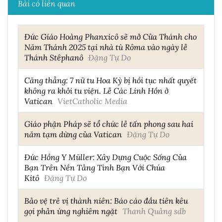
Bài có liên quan
Đức Giáo Hoàng Phanxicô sẽ mở Cửa Thánh cho
Năm Thánh 2025 tại nhà tù Rôma vào ngày lễ
Thánh Stêphanô
Đặng Tự Do
Căng thẳng: 7 nữ tu Hoa Kỳ bị hồi tục nhất quyết
không ra khỏi tu viện. Lễ Các Linh Hồn ở
Vatican
VietCatholic Media
Giáo phận Pháp sẽ tổ chức lễ tấn phong sau hai
năm tạm dừng của Vatican
Đặng Tự Do
Đức Hồng Y Müller: Xây Dựng Cuộc Sống Của
Bạn Trên Nền Tảng Tình Bạn Với Chúa
Kitô
Đặng Tự Do
Bảo vệ trẻ vị thành niên: Báo cáo đầu tiên kêu
gọi phản ứng nghiêm ngặt
Thanh Quảng sdb