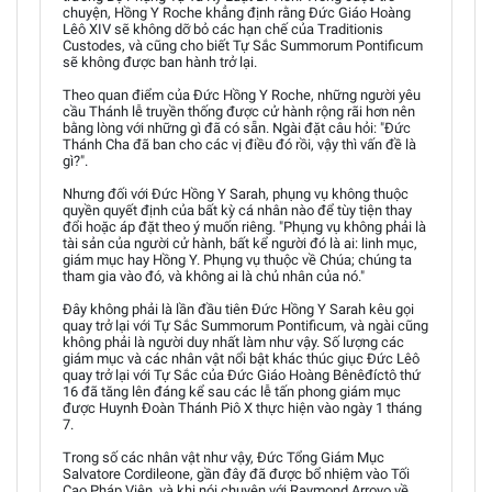
chuyện, Hồng Y Roche khẳng định rằng Đức Giáo Hoàng
Lêô XIV sẽ không dỡ bỏ các hạn chế của Traditionis
Custodes, và cũng cho biết Tự Sắc Summorum Pontificum
sẽ không được ban hành trở lại.
Theo quan điểm của Đức Hồng Y Roche, những người yêu
cầu Thánh lễ truyền thống được cử hành rộng rãi hơn nên
bằng lòng với những gì đã có sẵn. Ngài đặt câu hỏi: "Đức
Thánh Cha đã ban cho các vị điều đó rồi, vậy thì vấn đề là
gì?".
Nhưng đối với Đức Hồng Y Sarah, phụng vụ không thuộc
quyền quyết định của bất kỳ cá nhân nào để tùy tiện thay
đổi hoặc áp đặt theo ý muốn riêng. "Phụng vụ không phải là
tài sản của người cử hành, bất kể người đó là ai: linh mục,
giám mục hay Hồng Y. Phụng vụ thuộc về Chúa; chúng ta
tham gia vào đó, và không ai là chủ nhân của nó."
Đây không phải là lần đầu tiên Đức Hồng Y Sarah kêu gọi
quay trở lại với Tự Sắc Summorum Pontificum, và ngài cũng
không phải là người duy nhất làm như vậy. Số lượng các
giám mục và các nhân vật nổi bật khác thúc giục Đức Lêô
quay trở lại với Tự Sắc của Đức Giáo Hoàng Bênêđíctô thứ
16 đã tăng lên đáng kể sau các lễ tấn phong giám mục
được Huynh Đoàn Thánh Piô X thực hiện vào ngày 1 tháng
7.
Trong số các nhân vật như vậy, Đức Tổng Giám Mục
Salvatore Cordileone, gần đây đã được bổ nhiệm vào Tối
Cao Pháp Viện, và khi nói chuyện với Raymond Arroyo về