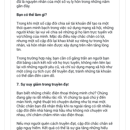
đã là nguyên nhân của một số vụ ly hôn trong những năm
gần đây.
Bạn có thể làm gì?
Trong khi một số cặp đôi chia sẻ tài khoản để tạo ra một
thói quen minh bạch trong việc sử dụng mạng xã hội, những
người khác lại vui vẻ chia sẻ những gì họ làm trực tuyến với
vợ/chồng của mình. Mặc dù điều này chắc chắn có lợi,
nhưng một số cặp đôi lại khao khát sự riêng tư trong hôn
nhân, và hôn nhân nên được xây dựng trên nền tảng lòng
tin.
Trong trường hợp này, bạn cần cố gắng trấn an người bạn
đời bằng cách kết nối với họ trực tuyến, không nên liên lạc
lại với những người yêu cũ, và chỉ sử dụng mạng xã hội như
một công cụ tích cực để truyền đạt, tránh những tài khoản
có thể dẫn đến cám dỗ.
7. Sự suy giảm trong truyền đạ
t
Bạn biết những chiếc điện thoại thông minh chứ? Chúng
đang gây ra rất nhiều rắc rối. Vì chúng ta quá chú ý đến
màn hình, nghệ thuật trò chuyện dường như bị mai một.
Chắc chắn bạn đã nhận thấy khi ra ngoài rằng có rất nhiều
cặp đôi đến nhà hàng mà hầu như không nói chuyện với
nhau, chỉ chăm chăm nhìn vào điện thoại.
Nếu mọi người quên cách truyền đạt, cặp đôi chắc chắn sẽ
gặp nguy hiểm. Kết quả có thể là sự gia tăng những hiểu