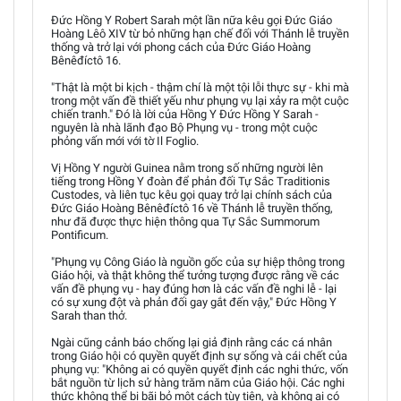
Đức Hồng Y Robert Sarah một lần nữa kêu gọi Đức Giáo
Hoàng Lêô XIV từ bỏ những hạn chế đối với Thánh lễ truyền
thống và trở lại với phong cách của Đức Giáo Hoàng
Bênêđíctô 16.
"Thật là một bi kịch - thậm chí là một tội lỗi thực sự - khi mà
trong một vấn đề thiết yếu như phụng vụ lại xảy ra một cuộc
chiến tranh." Đó là lời của Hồng Y Đức Hồng Y Sarah -
nguyên là nhà lãnh đạo Bộ Phụng vụ - trong một cuộc
phỏng vấn mới với tờ Il Foglio.
Vị Hồng Y người Guinea nằm trong số những người lên
tiếng trong Hồng Y đoàn để phản đối Tự Sắc Traditionis
Custodes, và liên tục kêu gọi quay trở lại chính sách của
Đức Giáo Hoàng Bênêđíctô 16 về Thánh lễ truyền thống,
như đã được thực hiện thông qua Tự Sắc Summorum
Pontificum.
"Phụng vụ Công Giáo là nguồn gốc của sự hiệp thông trong
Giáo hội, và thật không thể tưởng tượng được rằng về các
vấn đề phụng vụ - hay đúng hơn là các vấn đề nghi lễ - lại
có sự xung đột và phản đối gay gắt đến vậy," Đức Hồng Y
Sarah than thở.
Ngài cũng cảnh báo chống lại giả định rằng các cá nhân
trong Giáo hội có quyền quyết định sự sống và cái chết của
phụng vụ: "Không ai có quyền quyết định các nghi thức, vốn
bắt nguồn từ lịch sử hàng trăm năm của Giáo hội. Các nghi
thức không thể bị bãi bỏ một cách tùy tiện, và không ai có