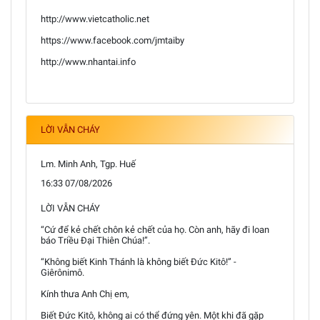
http://www.vietcatholic.net
https://www.facebook.com/jmtaiby
http://www.nhantai.info
LỜI VẪN CHÁY
Lm. Minh Anh, Tgp. Huế
16:33 07/08/2026
LỜI VẪN CHÁY
“Cứ để kẻ chết chôn kẻ chết của họ. Còn anh, hãy đi loan
báo Triều Đại Thiên Chúa!”.
“Không biết Kinh Thánh là không biết Đức Kitô!” -
Giêrônimô.
Kính thưa Anh Chị em,
Biết Đức Kitô, không ai có thể đứng yên. Một khi đã gặp