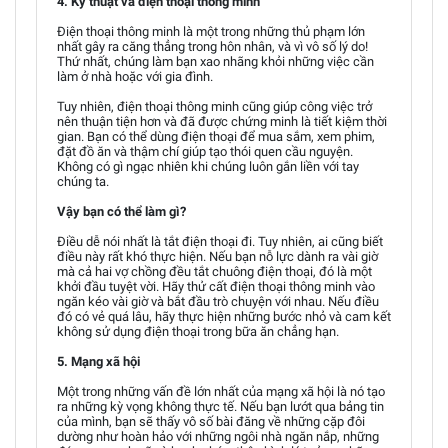
4. Kỹ thuật và điện thoại thông minh
Điện thoại thông minh là một trong những thủ phạm lớn
nhất gây ra căng thẳng trong hôn nhân, và vì vô số lý do!
Thứ nhất, chúng làm bạn xao nhãng khỏi những việc cần
làm ở nhà hoặc với gia đình.
Tuy nhiên, điện thoại thông minh cũng giúp công việc trở
nên thuận tiện hơn và đã được chứng minh là tiết kiệm thời
gian. Bạn có thể dùng điện thoại để mua sắm, xem phim,
đặt đồ ăn và thậm chí giúp tạo thói quen cầu nguyện.
Không có gì ngạc nhiên khi chúng luôn gắn liền với tay
chúng ta.
Vậy bạn có thể làm gì?
Điều dễ nói nhất là tắt điện thoại đi. Tuy nhiên, ai cũng biết
điều này rất khó thực hiện. Nếu bạn nỗ lực dành ra vài giờ
mà cả hai vợ chồng đều tắt chuông điện thoại, đó là một
khởi đầu tuyệt vời. Hãy thử cất điện thoại thông minh vào
ngăn kéo vài giờ và bắt đầu trò chuyện với nhau. Nếu điều
đó có vẻ quá lâu, hãy thực hiện những bước nhỏ và cam kết
không sử dụng điện thoại trong bữa ăn chẳng hạn.
5. Mạng xã hội
Một trong những vấn đề lớn nhất của mạng xã hội là nó tạo
ra những kỳ vọng không thực tế. Nếu bạn lướt qua bảng tin
của mình, bạn sẽ thấy vô số bài đăng về những cặp đôi
dường như hoàn hảo với những ngôi nhà ngăn nắp, những