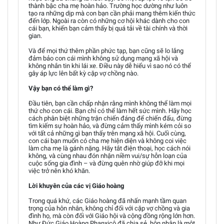
thành bậc cha mẹ hoàn hảo. Trường học dường như luôn
tạo ra những dịp mà con bạn cần phải mang thêm kiến thức
đến lớp. Ngoài ra còn có những cơ hội khác dành cho con
cái bạn, khiến bạn cảm thấy bị quá tải về tài chính và thời
gian.
Và để mọi thứ thêm phần phức tạp, bạn cũng sẽ lo lắng
đảm bảo con cái mình không sử dụng mạng xã hội và
không nhắn tin khi lái xe. Điều này dễ hiểu vì sao nó có thể
gây áp lực lên bất kỳ cặp vợ chồng nào.
Vậy bạn có thể làm gì?
Đầu tiên, bạn cần chấp nhận rằng mình không thể làm mọi
thứ cho con cái. Bạn chỉ có thể làm hết sức mình. Hãy học
cách phân biệt những trận chiến đáng để chiến đấu, đừng
tìm kiếm sự hoàn hảo, và đừng cảm thấy mình kém cỏi so
với tất cả những gì bạn thấy trên mạng xã hội. Cuối cùng,
con cái bạn muốn có cha mẹ hiện diện và không coi việc
làm cha mẹ là gánh nặng. Hãy tắt điện thoại, học cách nói
không, và cùng nhau đón nhận niềm vui/sự hỗn loạn của
cuộc sống gia đình – và đừng quên nhờ giúp đỡ khi mọi
việc trở nên khó khăn.
Lời khuyên của các vị Giáo hoàng
Trong quá khứ, các Giáo hoàng đã nhấn mạnh tầm quan
trọng của hôn nhân, không chỉ đối với cặp vợ chồng và gia
đình họ, mà còn đối với Giáo hội và cộng đồng rộng lớn hơn.
Như Đức Giáo Hoàng Phanxicô đã chia sẻ, hôn nhân là một