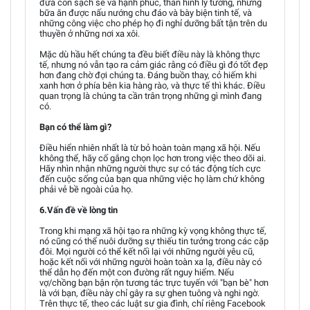
đứa con sạch sẽ và hạnh phúc, thân hình lý tưởng, những
bữa ăn được nấu nướng chu đáo và bày biện tinh tế, và
những công việc cho phép họ đi nghỉ dưỡng bất tận trên du
thuyền ở những nơi xa xôi.
Mặc dù hầu hết chúng ta đều biết điều này là không thực
tế, nhưng nó vẫn tạo ra cảm giác rằng có điều gì đó tốt đẹp
hơn đang chờ đợi chúng ta. Đáng buồn thay, cỏ hiếm khi
xanh hơn ở phía bên kia hàng rào, và thực tế thì khác. Điều
quan trọng là chúng ta cần trân trọng những gì mình đang
có.
Bạn có thể làm gì?
Điều hiển nhiên nhất là từ bỏ hoàn toàn mạng xã hội. Nếu
không thể, hãy cố gắng chọn lọc hơn trong việc theo dõi ai.
Hãy nhìn nhận những người thực sự có tác động tích cực
đến cuộc sống của bạn qua những việc họ làm chứ không
phải vẻ bề ngoài của họ.
6.Vấn đề về lòng tin
Trong khi mạng xã hội tạo ra những kỳ vọng không thực tế,
nó cũng có thể nuôi dưỡng sự thiếu tin tưởng trong các cặp
đôi. Mọi người có thể kết nối lại với những người yêu cũ,
hoặc kết nối với những người hoàn toàn xa lạ, điều này có
thể dẫn họ đến một con đường rất nguy hiểm. Nếu
vợ/chồng bạn bận rộn tương tác trực tuyến với "bạn bè" hơn
là với bạn, điều này chỉ gây ra sự ghen tuông và nghi ngờ.
Trên thực tế, theo các luật sư gia đình, chỉ riêng Facebook