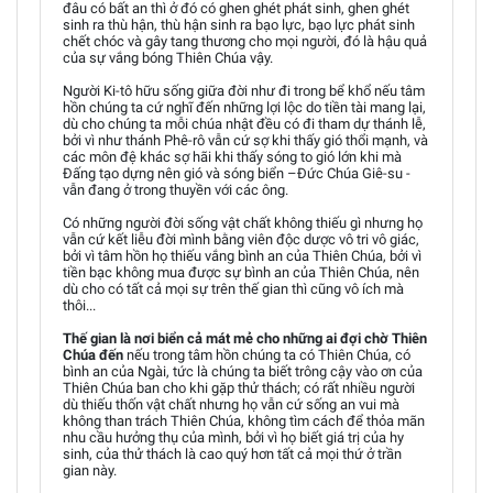
đâu có bất an thì ở đó có ghen ghét phát sinh, ghen ghét
sinh ra thù hận, thù hận sinh ra bạo lực, bạo lực phát sinh
chết chóc và gây tang thương cho mọi người, đó là hậu quả
của sự vắng bóng Thiên Chúa vậy.
Người Ki-tô hữu sống giữa đời như đi trong bể khổ nếu tâm
hồn chúng ta cứ nghĩ đến những lợi lộc do tiền tài mang lại,
dù cho chúng ta mỗi chúa nhật đều có đi tham dự thánh lễ,
bởi vì như thánh Phê-rô vẫn cứ sợ khi thấy gió thổi mạnh, và
các môn đệ khác sợ hãi khi thấy sóng to gió lớn khi mà
Đấng tạo dựng nên gió và sóng biển –Đức Chúa Giê-su -
vẫn đang ở trong thuyền với các ông.
Có những người đời sống vật chất không thiếu gì nhưng họ
vẫn cứ kết liễu đời mình bằng viên độc dược vô tri vô giác,
bởi vì tâm hồn họ thiếu vắng bình an của Thiên Chúa, bởi vì
tiền bạc không mua được sự bình an của Thiên Chúa, nên
dù cho có tất cả mọi sự trên thế gian thì cũng vô ích mà
thôi...
Thế gian là nơi biển cả mát mẻ cho những ai đợi chờ Thiên
Chúa đến
nếu trong tâm hồn chúng ta có Thiên Chúa, có
bình an của Ngài, tức là chúng ta biết trông cậy vào ơn của
Thiên Chúa ban cho khi gặp thử thách; có rất nhiều người
dù thiếu thốn vật chất nhưng họ vẫn cứ sống an vui mà
không than trách Thiên Chúa, không tìm cách để thỏa mãn
nhu cầu hưởng thụ của mình, bởi vì họ biết giá trị của hy
sinh, của thử thách là cao quý hơn tất cả mọi thứ ở trần
gian này.