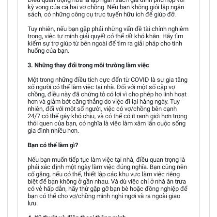
kỳ vọng của cả hai vợ chồng. Nếu bạn không giỏi lập ngân
sách, có những công cụ trực tuyến hữu ích để giúp đỡ.
Tuy nhiên, nếu bạn gặp phải những vấn đề tài chính nghiêm
trọng, việc tự mình giải quyết có thể rất khó khăn. Hãy tìm
kiếm sự trợ giúp từ bên ngoài để tìm ra giải pháp cho tình
huống của bạn.
3. Những thay đổi trong môi trường làm việc
Một trong những điều tích cực đến từ COVID là sự gia tăng
số người có thể làm việc tại nhà. Đối với một số cặp vợ
chồng, điều này đã chứng tỏ có lợi vì cho phép họ linh hoạt
hơn và giảm bớt căng thẳng do việc đi lại hàng ngày. Tuy
nhiên, đối với một số người, việc có vợ/chồng bên cạnh
24/7 có thể gây khó chịu, và có thể có ít ranh giới hơn trong
thói quen của bạn, có nghĩa là việc làm xâm lấn cuộc sống
gia đình nhiều hơn.
Bạn có thể làm gì?
Nếu bạn muốn tiếp tục làm việc tại nhà, điều quan trọng là
phải xác định một ngày làm việc đúng nghĩa. Bạn cũng nên
cố gắng, nếu có thể, thiết lập các khu vực làm việc riêng
biệt để bạn không ở gần nhau. Và dù việc chỉ ở nhà ăn trưa
có vẻ hấp dẫn, hãy thử gặp gỡ bạn bè hoặc đồng nghiệp để
bạn có thể cho vợ/chồng mình nghỉ ngơi và ra ngoài giao
lưu.