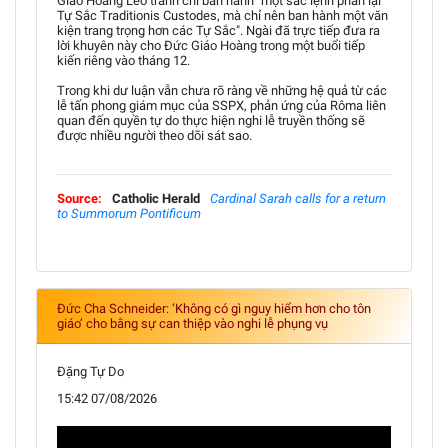
Giáo Hoàng Lêô tránh chỉ ban hành "một sắc lệnh phản lại
Tự Sắc Traditionis Custodes, mà chỉ nên ban hành một văn
kiện trang trọng hơn các Tự Sắc". Ngài đã trực tiếp đưa ra
lời khuyên này cho Đức Giáo Hoàng trong một buổi tiếp
kiến riêng vào tháng 12.
Trong khi dư luận vẫn chưa rõ ràng về những hệ quả từ các
lễ tấn phong giám mục của SSPX, phản ứng của Rôma liên
quan đến quyền tự do thực hiện nghi lễ truyền thống sẽ
được nhiều người theo dõi sát sao.
Source:
Catholic Herald
Cardinal Sarah calls for a return
to Summorum Pontificum
Đức Cha Schneider: ‘Không có gì nguy hiểm hơn cho tôn
giáo’ cho bằng sự can thiệp vào nghi lễ phụng vụ
Đặng Tự Do
15:42 07/08/2026