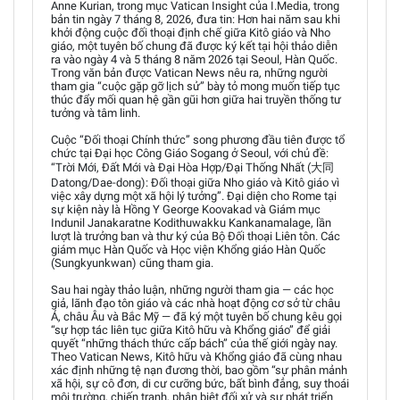
Anne Kurian, trong mục Vatican Insight của I.Media, trong
bản tin ngày 7 tháng 8, 2026, đưa tin: Hơn hai năm sau khi
khởi động cuộc đối thoại định chế giữa Kitô giáo và Nho
giáo, một tuyên bố chung đã được ký kết tại hội thảo diễn
ra vào ngày 4 và 5 tháng 8 năm 2026 tại Seoul, Hàn Quốc.
Trong văn bản được Vatican News nêu ra, những người
tham gia “cuộc gặp gỡ lịch sử” bày tỏ mong muốn tiếp tục
thúc đẩy mối quan hệ gần gũi hơn giữa hai truyền thống tư
tưởng và tâm linh.
Cuộc “Đối thoại Chính thức” song phương đầu tiên được tổ
chức tại Đại học Công Giáo Sogang ở Seoul, với chủ đề:
“Trời Mới, Đất Mới và Đại Hòa Hợp/Đại Thống Nhất (大同
Datong/Dae-dong): Đối thoại giữa Nho giáo và Kitô giáo vì
việc xây dựng một xã hội lý tưởng”. Đại diện cho Rome tại
sự kiện này là Hồng Y George Koovakad và Giám mục
Indunil Janakaratne Kodithuwakku Kankanamalage, lần
lượt là trưởng ban và thư ký của Bộ Đối thoại Liên tôn. Các
giám mục Hàn Quốc và Học viện Khổng giáo Hàn Quốc
(Sungkyunkwan) cũng tham gia.
Sau hai ngày thảo luận, những người tham gia — các học
giả, lãnh đạo tôn giáo và các nhà hoạt động cơ sở từ châu
Á, châu Âu và Bắc Mỹ — đã ký một tuyên bố chung kêu gọi
“sự hợp tác liên tục giữa Kitô hữu và Khổng giáo” để giải
quyết “những thách thức cấp bách” của thế giới ngày nay.
Theo Vatican News, Kitô hữu và Khổng giáo đã cùng nhau
xác định những tệ nạn đương thời, bao gồm “sự phân mảnh
xã hội, sự cô đơn, di cư cưỡng bức, bất bình đẳng, suy thoái
môi trường, chiến tranh, phân biệt đối xử và sự phát triển