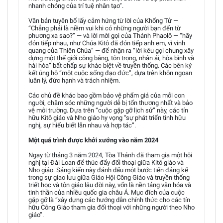
nhanh chóng của trí tuệ nhân tạo”.
Văn bản tuyên bố lấy cảm hứng từ lời của Khổng Tử —
“Chẳng phải là niềm vui khi có những người bạn đến từ
phương xa sao?” — và lời mời gọi của Thánh Phaolô — “hãy
đón tiếp nhau, như Chúa Kitô đã đón tiếp anh em, vì vinh
quang của Thiên Chúa” — để nhận ra “lời kêu gọi chung xây
dựng một thế giới công bằng, tôn trọng, nhân ái, hòa bình và
hài hòa” bất chấp sự khác biệt về truyền thống. Các bên ký
kết ủng hộ “một cuộc sống đạo đức”, dựa trên khôn ngoan
luân lý, đức hạnh và trách nhiệm.
Các chủ đề khác bao gồm bảo vệ phẩm giá của mỗi con
người, chăm sóc những người dễ bị tổn thương nhất và bảo
vệ môi trường. Dựa trên “cuộc gặp gỡ lịch sử” này, các tín
hữu Kitô giáo và Nho giáo hy vọng “sự phát triển tình hữu
nghị, sự hiểu biết lẫn nhau và hợp tác”.
Một quá trình được khởi xướng vào năm 2024
Ngay từ tháng 3 năm 2024, Tòa Thánh đã tham gia một hội
nghị tại Đài Loan để thúc đẩy đối thoại giữa Kitô giáo và
Nho giáo. Sáng kiến này đánh dấu một bước tiến đáng kể
trong sự giao lưu giữa Giáo Hội Công Giáo và truyền thống
triết học và tôn giáo lâu đời này, vốn là nền tảng văn hóa và
tinh thần của nhiều quốc gia châu Á. Mục đích của cuộc
gặp gỡ là “xây dựng các hướng dẫn chính thức cho các tín
hữu Công Giáo tham gia đối thoại với những người theo Nho
giáo”.