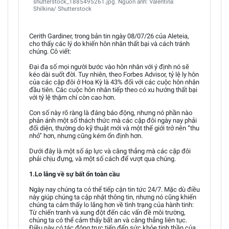
shutterstock_1885495261.jpg. Nguồn ảnh: Valentina
Shilkina/ Shutterstock
Cerith Gardiner, trong bản tin ngày 08/07/26 của Aleteia,
cho thấy các lý do khiến hôn nhân thất bại và cách tránh
chúng. Cô viết:
Đại đa số mọi người bước vào hôn nhân với ý định nó sẽ
kéo dài suốt đời. Tuy nhiên, theo Forbes Advisor, tỷ lệ ly hôn
của các cặp đôi ở Hoa Kỳ là 43% đối với các cuộc hôn nhân
đầu tiên. Các cuộc hôn nhân tiếp theo có xu hướng thất bại
với tỷ lệ thậm chí còn cao hơn.
Con số này rõ ràng là đáng báo động, nhưng nó phần nào
phản ánh một số thách thức mà các cặp đôi ngày nay phải
đối diện, thường do kỹ thuật mới và một thế giới trở nên “thu
nhỏ” hơn, nhưng cũng kém ổn định hơn.
Dưới đây là một số áp lực và căng thẳng mà các cặp đôi
phải chịu đựng, và một số cách để vượt qua chúng.
1.Lo lắng về sự bất ổn toàn cầu
Ngày nay chúng ta có thể tiếp cận tin tức 24/7. Mặc dù điều
này giúp chúng ta cập nhật thông tin, nhưng nó cũng khiến
chúng ta cảm thấy lo lắng hơn về tình trạng của hành tinh:
Từ chiến tranh và xung đột đến các vấn đề môi trường,
chúng ta có thể cảm thấy bất an và căng thẳng liên tục.
Điều này có tác động trực tiếp đến sức khỏe tinh thần của