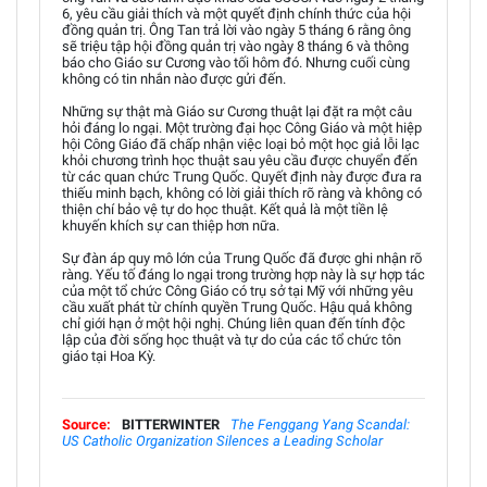
6, yêu cầu giải thích và một quyết định chính thức của hội
đồng quản trị. Ông Tan trả lời vào ngày 5 tháng 6 rằng ông
sẽ triệu tập hội đồng quản trị vào ngày 8 tháng 6 và thông
báo cho Giáo sư Cương vào tối hôm đó. Nhưng cuối cùng
không có tin nhắn nào được gửi đến.
Những sự thật mà Giáo sư Cương thuật lại đặt ra một câu
hỏi đáng lo ngại. Một trường đại học Công Giáo và một hiệp
hội Công Giáo đã chấp nhận việc loại bỏ một học giả lỗi lạc
khỏi chương trình học thuật sau yêu cầu được chuyển đến
từ các quan chức Trung Quốc. Quyết định này được đưa ra
thiếu minh bạch, không có lời giải thích rõ ràng và không có
thiện chí bảo vệ tự do học thuật. Kết quả là một tiền lệ
khuyến khích sự can thiệp hơn nữa.
Sự đàn áp quy mô lớn của Trung Quốc đã được ghi nhận rõ
ràng. Yếu tố đáng lo ngại trong trường hợp này là sự hợp tác
của một tổ chức Công Giáo có trụ sở tại Mỹ với những yêu
cầu xuất phát từ chính quyền Trung Quốc. Hậu quả không
chỉ giới hạn ở một hội nghị. Chúng liên quan đến tính độc
lập của đời sống học thuật và tự do của các tổ chức tôn
giáo tại Hoa Kỳ.
Source:
BITTERWINTER
The Fenggang Yang Scandal:
US Catholic Organization Silences a Leading Scholar