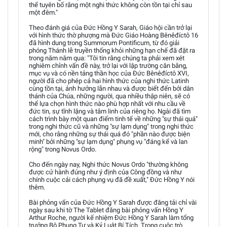
thể tuyên bố rằng một nghi thức không còn tồn tại chỉ sau
một đêm."
Theo đánh giá của Đức Hồng Y Sarah, Giáo hội cần trở lại
với hình thức thờ phượng mà Đức Giáo Hoàng Bênêđíctô 16
đã hình dung trong Summorum Pontificum, từ đó giải
phóng Thánh lễ truyền thống khỏi những hạn chế đã đặt ra
trong năm năm qua: "Tôi tin rằng chúng ta phải xem xét
nghiêm chỉnh vấn đề này, trở lại với lập trường cân bằng,
mục vụ và có nền tảng thần học của Đức Bênêđíctô XVI,
người đã cho phép cả hai hình thức của nghi thức Latinh
cùng tồn tại, ảnh hưởng lẫn nhau và được biết đến bởi dân
thánh của Chúa, những người, qua nhiều thập niên, sẽ có
thể lựa chọn hình thức nào phù hợp nhất với nhu cầu về
đức tin, sự tĩnh lặng và tâm linh của riêng họ. Ngài đã tìm
cách trình bày một quan điểm tinh tế về những "sự thái quá"
trong nghi thức cũ và những "sự lạm dụng" trong nghi thức
mới, cho rằng những sự thái quá đó "phần nào được biện
minh" bởi những "sự lạm dụng" phụng vụ "đáng kể và lan
rộng" trong Novus Ordo.
Cho đến ngày nay, Nghi thức Novus Ordo "thường không
được cử hành đúng như ý định của Công đồng và như
chính cuộc cải cách phụng vụ đã đề xuất," Đức Hồng Y nói
thêm.
Bài phỏng vấn của Đức Hồng Y Sarah được đăng tải chỉ vài
ngày sau khi tờ The Tablet đăng bài phỏng vấn Hồng Y
Arthur Roche, người kế nhiệm Đức Hồng Y Sarah làm tổng
trưởng Bộ Phụng Tự và Kỷ Luật Bí Tích. Trong cuộc trò