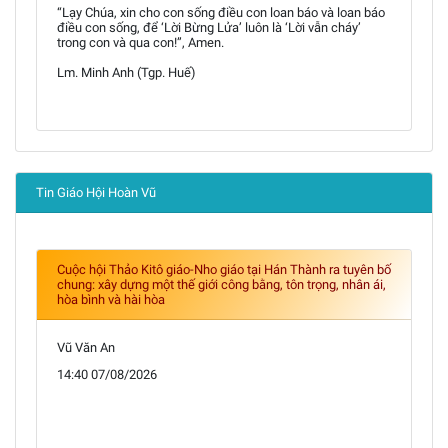
“Lạy Chúa, xin cho con sống điều con loan báo và loan báo
điều con sống, để ‘Lời Bừng Lửa’ luôn là ‘Lời vẫn cháy’
trong con và qua con!”, Amen.
Lm. Minh Anh (Tgp. Huế)
Tin Giáo Hội Hoàn Vũ
Cuộc hội Thảo Kitô giáo-Nho giáo tại Hán Thành ra tuyên bố
chung: xây dựng một thế giới công bằng, tôn trọng, nhân ái,
hòa bình và hài hòa
Vũ Văn An
14:40 07/08/2026