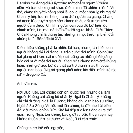
Đaminh cô đọng điều ấy trong một châm ngôn: “Chiêm
niệm và trao cho người khác điều mình đã chiêm niệm”. Vì
thế, giảng thuyết không phải là lặp lại một chân lý, nhưng để
Chân Lý tiếp tục lên tiếng trong đời người rao giảng. Chẳng
có ngọn lửa truyền giáo nào không thiêu đốt trước tiên
người cầm đuốc. Chỉ khi người loan báo để Lời biến đổi
chính mình, Lời mới có thể biến đổi người khác. “Lời Thiên
Chúa không chỉ là thông tin, nhưng là một thực tại biến đổi
chúng ta!” - Bênêđictô XVI.
Điều thiếu không phải là nhiều lời hơn, nhưng là nhiều con
người không để Lời đọng lại trên cuộc đời mình. Có những
bài giảng chỉ kéo dài mười phút; cũng có những bài giảng
kéo dài suốt một đời người. Khác biệt không nằm ở tài hùng
biện, nhưng ở việc Lời đã thật sự trở thành máu thịt của
người loan báo. “Người giảng phải uống lấy điều mình sẽ rót
ra!” - Grêgôriô Cả.
Anh Chị em,
Nơi Đức Kitô, Lời không còn chỉ được nói, nhưng đã làm
người. Không chỉ công bố chân lý, Ngài là Chân Lý; không
chỉ chỉ đường, Ngài là Đường; không chỉ loan báo sự sống,
Ngài là Sự Sống. Vì thế, mỗi lần chúng ta để cho Lời biến
đổi đời mình, chính Đức Kitô lại tiếp tục lên tiếng giữa thế
giới. Trong Ngài, Lời không bao giờ tắt. Dẫu thuận tiện hay
không thuận tiện, ai thuộc về Ngài, ‘Lời vẫn cháy’.
Chúng ta có thể cầu nguyện,