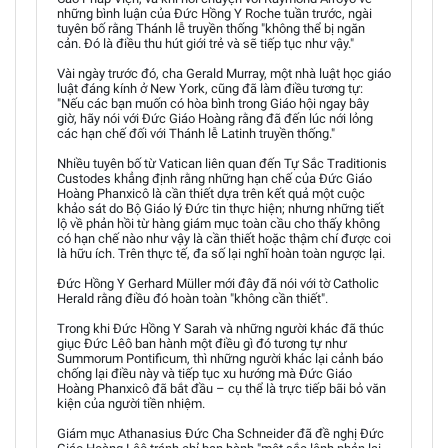
những bình luận của Đức Hồng Y Roche tuần trước, ngài
tuyên bố rằng Thánh lễ truyền thống "không thể bị ngăn
cản. Đó là điều thu hút giới trẻ và sẽ tiếp tục như vậy."
Vài ngày trước đó, cha Gerald Murray, một nhà luật học giáo
luật đáng kính ở New York, cũng đã làm điều tương tự:
"Nếu các bạn muốn có hòa bình trong Giáo hội ngay bây
giờ, hãy nói với Đức Giáo Hoàng rằng đã đến lúc nới lỏng
các hạn chế đối với Thánh lễ Latinh truyền thống."
Nhiều tuyên bố từ Vatican liên quan đến Tự Sắc Traditionis
Custodes khẳng định rằng những hạn chế của Đức Giáo
Hoàng Phanxicô là cần thiết dựa trên kết quả một cuộc
khảo sát do Bộ Giáo lý Đức tin thực hiện; nhưng những tiết
lộ về phản hồi từ hàng giám mục toàn cầu cho thấy không
có hạn chế nào như vậy là cần thiết hoặc thậm chí được coi
là hữu ích. Trên thực tế, đa số lại nghĩ hoàn toàn ngược lại.
Đức Hồng Y Gerhard Müller mới đây đã nói với tờ Catholic
Herald rằng điều đó hoàn toàn "không cần thiết".
Trong khi Đức Hồng Y Sarah và những người khác đã thúc
giục Đức Lêô ban hành một điều gì đó tương tự như
Summorum Pontificum, thì những người khác lại cảnh báo
chống lại điều này và tiếp tục xu hướng mà Đức Giáo
Hoàng Phanxicô đã bắt đầu – cụ thể là trực tiếp bãi bỏ văn
kiện của người tiền nhiệm.
Giám mục Athanasius Đức Cha Schneider đã đề nghị Đức