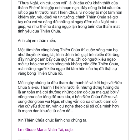
“Thưa Ngài, xin cứu con với” là lời cầu cứu khẩn thiết của
thánh Phê-rô khi gặp cơn hoạn nạn, đây cũng là lời cầu cứu
rất có giá trị trước mặt Thiên Chúa, vì nó bày tỏ một tâm hồn
khiêm tốn, yếu đuối và tin tưởng, chính Thiên Chúa sẽ giơ
tay cứu vớt và nâng đỡ những ai ngày đêm cầu Ngài cứu
giúp, và như thế họ đang ngụp lặn trong biển đời thấm mát
tình yêu của Thiên Chúa.
Anh chị em thân mến,
Một tâm hồn vắng bóng Thiên Chúa thì cuộc sống của họ
như thuyền không lái, lênh đênh trôi giạt trên biển đời rộng
đầy những cạm bẩy của quỷ ma. Chỉ có người kiêu ngạo
mới tự hào cho mình sống mà không cần đến Thiên Chúa,
mà những người kiêu ngạo thì tâm hồn của họ đã thật sự
vắng bóng Thiên Chúa rồi.
Mỗi ngày chúng ta đều tham dự thánh lễ và kết hợp với Đức
Chúa Giê-su Thánh Thể khi rước lễ, nhưng đừng tưởng đó
là an toàn mà coi thường những cám dỗ của ma quỷ, bởi vì
cũng như các tông đồ xưa kia, ở bên Đức Chúa Giê-su và
cùng đồng bàn với Ngài, nhưng vẫn cứ sa chước cám dỗ,
vẫn cứ yếu đức tin, vẫn cứ nghe theo cái tôi của mình hơn
là mạnh dạn khước từ cám dỗ...
Xin Thiên Chúa chúc lành cho chúng ta.
Lm. Giuse Maria Nhân Tài, csjb.
---------