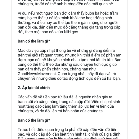
chúng ta, từ đó có thể ảnh hưởng đến các mối quan hệ.
Ví dụ, nếu một người bạn đời cảm thấy buồn bã hoặc trầm
cảm, họ có thể tự cô lập mình khỏi các hoạt động bình
thường, và điều này có thể tạo thêm gánh nặng cho người
bạn đời kia, dẫn đến mức độ căng thẳng gia tăng trong cặp
đôi, theo một báo cáo của NIH.gov.
Bạn có thể làm gì?
Mặc dù việc cập nhật thông tin về những gì đang diễn ra
trên thế giới rất quan trọng, nhưng khi thời điểm có phần ảm
đạm, bạn có thể khuyến khích nhau tạm thời tắt tin tức. Bạn
cũng có thể thử theo dõi những câu chuyện tích cực giúp
bạn cảm thấy phấn chấn hơn, chẳng hạn như
GoodNewsMovement. Quan trọng nhất, hãy đi dạo và trò
chuyện về những điều có tác động tích cực đến cả hai bạn.
2. Áp lực tài chính
Các vấn đề về tiền bạc từ lâu đã là nguyên nhân gây ra
tranh cãi và căng thẳng trong các cặp đôi. Việc chi phí sinh
hoạt tăng cao càng làm tăng thêm áp lực lên ví tiền của
chúng ta, và do đó, lên cả hôn nhân của chúng ta.
Bạn có thể làm gì?
Trước hết, điều quan trọng là phải đề cập đến vấn đề tiền
bạc, và các cặp đôi cần biết tình hình tài chính của gia đình.
Điều quan trọng nữa là lập ngân sách gia đình phù hợp với