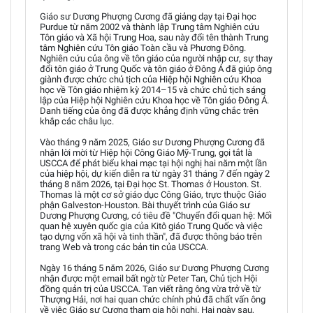
Giáo sư Dương Phượng Cương đã giảng dạy tại Đại học
Purdue từ năm 2002 và thành lập Trung tâm Nghiên cứu
Tôn giáo và Xã hội Trung Hoa, sau này đổi tên thành Trung
tâm Nghiên cứu Tôn giáo Toàn cầu và Phương Đông.
Nghiên cứu của ông về tôn giáo của người nhập cư, sự thay
đổi tôn giáo ở Trung Quốc và tôn giáo ở Đông Á đã giúp ông
giành được chức chủ tịch của Hiệp hội Nghiên cứu Khoa
học về Tôn giáo nhiệm kỳ 2014–15 và chức chủ tịch sáng
lập của Hiệp hội Nghiên cứu Khoa học về Tôn giáo Đông Á.
Danh tiếng của ông đã được khẳng định vững chắc trên
khắp các châu lục.
Vào tháng 9 năm 2025, Giáo sư Dương Phượng Cương đã
nhận lời mời từ Hiệp hội Công Giáo Mỹ-Trung, gọi tắt là
USCCA để phát biểu khai mạc tại hội nghị hai năm một lần
của hiệp hội, dự kiến diễn ra từ ngày 31 tháng 7 đến ngày 2
tháng 8 năm 2026, tại Đại học St. Thomas ở Houston. St.
Thomas là một cơ sở giáo dục Công Giáo, trực thuộc Giáo
phận Galveston-Houston. Bài thuyết trình của Giáo sư
Dương Phượng Cương, có tiêu đề "Chuyển đổi quan hệ: Mối
quan hệ xuyên quốc gia của Kitô giáo Trung Quốc và việc
tạo dựng vốn xã hội và tinh thần", đã được thông báo trên
trang Web và trong các bản tin của USCCA.
Ngày 16 tháng 5 năm 2026, Giáo sư Dương Phượng Cương
nhận được một email bất ngờ từ Peter Tan, Chủ tịch Hội
đồng quản trị của USCCA. Tan viết rằng ông vừa trở về từ
Thượng Hải, nơi hai quan chức chính phủ đã chất vấn ông
về việc Giáo sư Cương tham gia hội nghị. Hai ngày sau,