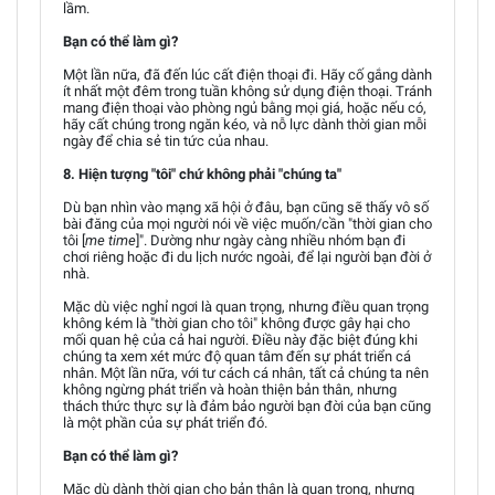
lầm.
Bạn có thể làm gì?
Một lần nữa, đã đến lúc cất điện thoại đi. Hãy cố gắng dành
ít nhất một đêm trong tuần không sử dụng điện thoại. Tránh
mang điện thoại vào phòng ngủ bằng mọi giá, hoặc nếu có,
hãy cất chúng trong ngăn kéo, và nỗ lực dành thời gian mỗi
ngày để chia sẻ tin tức của nhau.
8. Hiện tượng "tôi" chứ không phải "chúng ta"
Dù bạn nhìn vào mạng xã hội ở đâu, bạn cũng sẽ thấy vô số
bài đăng của mọi người nói về việc muốn/cần "thời gian cho
tôi [
me time
]". Dường như ngày càng nhiều nhóm bạn đi
chơi riêng hoặc đi du lịch nước ngoài, để lại người bạn đời ở
nhà.
Mặc dù việc nghỉ ngơi là quan trọng, nhưng điều quan trọng
không kém là "thời gian cho tôi" không được gây hại cho
mối quan hệ của cả hai người. Điều này đặc biệt đúng khi
chúng ta xem xét mức độ quan tâm đến sự phát triển cá
nhân. Một lần nữa, với tư cách cá nhân, tất cả chúng ta nên
không ngừng phát triển và hoàn thiện bản thân, nhưng
thách thức thực sự là đảm bảo người bạn đời của bạn cũng
là một phần của sự phát triển đó.
Bạn có thể làm gì?
Mặc dù dành thời gian cho bản thân là quan trọng, nhưng