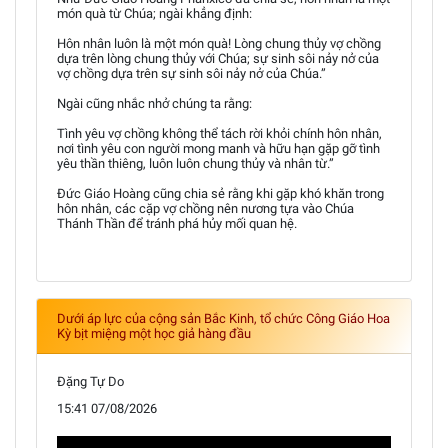
món quà từ Chúa; ngài khẳng định:
Hôn nhân luôn là một món quà! Lòng chung thủy vợ chồng
dựa trên lòng chung thủy với Chúa; sự sinh sôi nảy nở của
vợ chồng dựa trên sự sinh sôi nảy nở của Chúa.”
Ngài cũng nhắc nhở chúng ta rằng:
Tình yêu vợ chồng không thể tách rời khỏi chính hôn nhân,
nơi tình yêu con người mong manh và hữu hạn gặp gỡ tình
yêu thần thiêng, luôn luôn chung thủy và nhân từ.”
Đức Giáo Hoàng cũng chia sẻ rằng khi gặp khó khăn trong
hôn nhân, các cặp vợ chồng nên nương tựa vào Chúa
Thánh Thần để tránh phá hủy mối quan hệ.
Dưới áp lực của cộng sản Bắc Kinh, tổ chức Công Giáo Hoa
Kỳ bịt miệng một học giả hàng đầu
Đặng Tự Do
15:41 07/08/2026