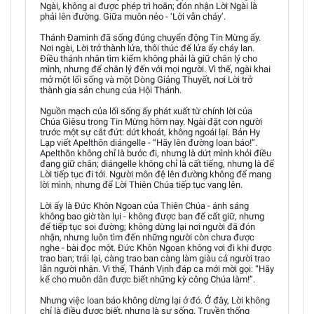
Ngài, không ai được phép trì hoãn; đón nhận Lời Ngài là
phải lên đường. Giữa muôn nẻo - ‘Lời vẫn cháy’.
Thánh Đaminh đã sống đúng chuyển động Tin Mừng ấy.
Nơi ngài, Lời trở thành lửa, thôi thúc để lửa ấy cháy lan.
Điều thánh nhân tìm kiếm không phải là giữ chân lý cho
mình, nhưng để chân lý đến với mọi người. Vì thế, ngài khai
mở một lối sống và một Dòng Giảng Thuyết, nơi Lời trở
thành gia sản chung của Hội Thánh.
Nguồn mạch của lối sống ấy phát xuất từ chính lời của
Chúa Giêsu trong Tin Mừng hôm nay. Ngài đặt con người
trước một sự cắt đứt: dứt khoát, không ngoái lại. Bản Hy
Lạp viết Apelthōn diángelle - “Hãy lên đường loan báo!”.
Apelthōn không chỉ là bước đi, nhưng là dứt mình khỏi điều
đang giữ chân; diángelle không chỉ là cất tiếng, nhưng là để
Lời tiếp tục đi tới. Người môn đệ lên đường không để mang
lời mình, nhưng để Lời Thiên Chúa tiếp tục vang lên.
Lời ấy là Đức Khôn Ngoan của Thiên Chúa - ánh sáng
không bao giờ tàn lụi - không được ban để cất giữ, nhưng
để tiếp tục soi đường; không dừng lại nơi người đã đón
nhận, nhưng luôn tìm đến những người còn chưa được
nghe - bài đọc một. Đức Khôn Ngoan không vơi đi khi được
trao ban; trái lại, càng trao ban càng làm giàu cả người trao
lẫn người nhận. Vì thế, Thánh Vịnh đáp ca mới mời gọi: “Hãy
kể cho muôn dân được biết những kỳ công Chúa làm!”.
Nhưng việc loan báo không dừng lại ở đó. Ở đây, Lời không
chỉ là điều được biết, nhưng là sự sống. Truyền thống