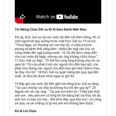
Tin Mừng Chúa Giê-su Ki-tô theo thánh Mát-thêu.
Khi ấy, Đức Giê-su và các môn đệ đến với đám đông, thì có
một người tới quỳ xuống trước mặt Đức Giê-su 15 và nói :
“Thưa Ngài, xin thương xót con trai tôi, vì cháu bị kinh
phong và bệnh tình nặng lắm : nhiều lần ngã vào lửa, và
cũng nhiều lần ngã xuống nước. 16 Tôi đã đem cháu đến
cho các môn đệ Ngài, nhưng các ông không chữa được.”
17 Đức Giê-su đáp : “Ôi thế hệ cứng lòng không chịu tin và
gian tà ! Tôi còn phải ở với các người cho đến bao giờ, còn
phải chịu đựng các người cho đến bao giờ nữa? Đem cháu
lại đây cho tôi.” 18 Đức Giê-su quát mắng tên quỷ, quỷ liền
xuất, và đứa bé được khỏi ngay từ giờ đó.
19 Bấy giờ các môn đệ đến gần hỏi riêng Đức Giê-su rằng :
“Tại sao chúng con đây lại không trừ nổi tên quỷ ấy?” 20
Người nói với các ông : “Tại anh em kém tin ! Thầy bảo thật
anh em : nếu anh em có lòng tin lớn bằng hạt cải thôi, thì dù
anh em có bảo núi này : ‘Rời khỏi đây, qua bên kia !’ nó cũng
sẽ qua, và sẽ chẳng có gì mà anh em không làm được.”
Đó là Lời Chúa