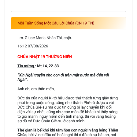
Mỗi Tuần Sống Một Câu Lời Chúa (CN 19 TN)
Lm. Giuse Maria Nhân Tài, csjb.
16:12 07/08/2026
CHÚA NHẬT 19 THƯỜNG NIÊN
Tin mừng
: Mt 14, 22-33.
“Xin Ngài truyền cho con đi trên mặt nước mà đến với
Ngài”.
Anh chị em thân mến,
Đức tin của người Ki-tô hữu được thử thách từng giây từng
phút trong cuộc sống, cũng như thánh Phê-rô được ở với
Đức Chúa Giê-su mà đức tin cũng bị lay chuyển khi đối
diện với sự chết; cũng như các môn đệ khác khi thấy sóng
to gió mạnh, nguy hiểm đến tính mạng, thì vội vàng hoảng
sợ dù có Đức Chúa Giê-su ở cạnh mình.
Thế gian là bể khổ khi tâm hồn con người vắng bóng Thiên
Chúa
, bởi vì nơi đâu có hoài nghi thì ở đó có sự bất an, nơi