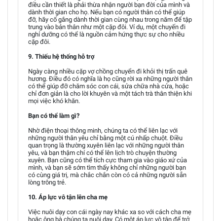
điều cần thiết là phải thừa nhận người bạn đời của mình và
dành thời gian cho họ. Nếu bạn có người thân có thể giúp
đỡ, hãy cố gắng dành thời gian cùng nhau trong năm để tập
trung vào bản thân như một cặp đôi. Ví dụ, một chuyến đi
nghỉ dưỡng có thể là nguồn cảm hứng thực sự cho nhiều
cặp đôi.
9. Thiếu hệ thống hỗ trợ
Ngày càng nhiều cặp vợ chồng chuyển đi khỏi thị trấn quê
hương. Điều đó có nghĩa là họ cũng rời xa những người thân
có thể giúp đỡ chăm sóc con cái, sửa chữa nhà cửa, hoặc
chỉ đơn giản là cho lời khuyên và một tách trà thân thiện khi
mọi việc khó khăn.
Bạn có thể làm gì?
Nhờ điện thoại thông minh, chúng ta có thể liên lạc với
những người thân yêu chỉ bằng một cú nhấp chuột. Điều
quan trọng là thường xuyên liên lạc với những người thân
yêu, và bạn thậm chí có thể lên lịch trò chuyện thường
xuyên. Bạn cũng có thể tích cực tham gia vào giáo xứ của
mình, và bạn sẽ sớm tìm thấy không chỉ những người bạn
có cùng giá trị, mà chắc chắn còn có cả những người sẵn
lòng trông trẻ.
10. Áp lực vô tận lên cha mẹ
Việc nuôi dạy con cái ngày nay khác xa so với cách cha mẹ
hoặc ông bà chúng ta nuôi dạy. Có một áp lực vô tận để trở