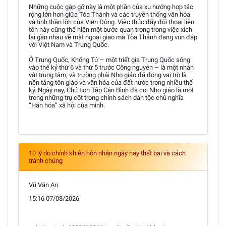
Những cuộc gặp gỡ này là một phần của xu hướng hợp tác
rộng lớn hơn giữa Tòa Thánh và các truyền thống văn hóa
và tinh thần lớn của Viễn Đông. Việc thúc đẩy đối thoại liên
tôn này cũng thể hiện một bước quan trọng trong việc xích
lại gần nhau về mặt ngoại giao mà Tòa Thánh đang vun đắp
với Việt Nam và Trung Quốc.
Ở Trung Quốc, Khổng Tử – một triết gia Trung Quốc sống
vào thế kỷ thứ 6 và thứ 5 trước Công nguyên – là một nhân
vật trung tâm, và trường phái Nho giáo đã đóng vai trò là
nền tảng tôn giáo và văn hóa của đất nước trong nhiều thế
kỷ. Ngày nay, Chủ tịch Tập Cận Bình đã coi Nho giáo là một
trong những trụ cột trong chính sách dân tộc chủ nghĩa
“Hán hóa” xã hội của mình.
10 lý do chính khiến hôn nhân ngày nay thất bại và cách
tránh chúng
Vũ Văn An
15:16 07/08/2026