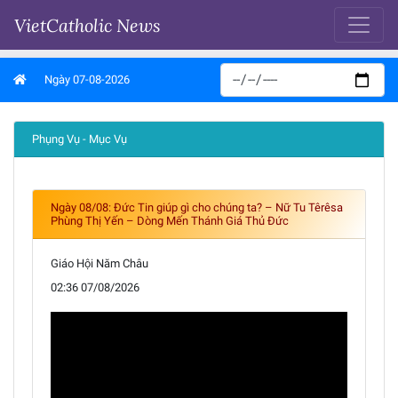
VietCatholic News
Ngày 07-08-2026
Phụng Vụ - Mục Vụ
Ngày 08/08: Đức Tin giúp gì cho chúng ta? – Nữ Tu Têrêsa
Phùng Thị Yến – Dòng Mến Thánh Giá Thủ Đức
Giáo Hội Năm Châu
02:36 07/08/2026