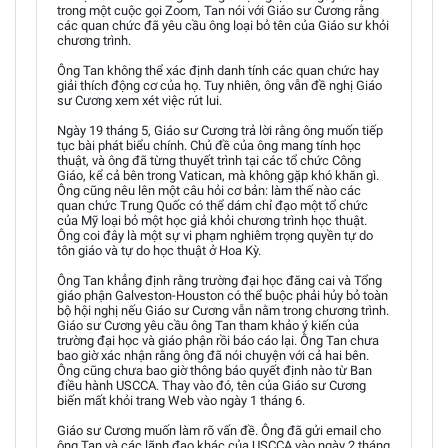
trong một cuộc gọi Zoom, Tan nói với Giáo sư Cương rằng
các quan chức đã yêu cầu ông loại bỏ tên của Giáo sư khỏi
chương trình.
Ông Tan không thể xác định danh tính các quan chức hay
giải thích động cơ của họ. Tuy nhiên, ông vẫn đề nghị Giáo
sư Cương xem xét việc rút lui.
Ngày 19 tháng 5, Giáo sư Cương trả lời rằng ông muốn tiếp
tục bài phát biểu chính. Chủ đề của ông mang tính học
thuật, và ông đã từng thuyết trình tại các tổ chức Công
Giáo, kể cả bên trong Vatican, mà không gặp khó khăn gì.
Ông cũng nêu lên một câu hỏi cơ bản: làm thế nào các
quan chức Trung Quốc có thể dám chỉ đạo một tổ chức
của Mỹ loại bỏ một học giả khỏi chương trình học thuật.
Ông coi đây là một sự vi phạm nghiêm trọng quyền tự do
tôn giáo và tự do học thuật ở Hoa Kỳ.
Ông Tan khẳng định rằng trường đại học đăng cai và Tổng
giáo phận Galveston-Houston có thể buộc phải hủy bỏ toàn
bộ hội nghị nếu Giáo sư Cương vẫn nằm trong chương trình.
Giáo sư Cương yêu cầu ông Tan tham khảo ý kiến của
trường đại học và giáo phận rồi báo cáo lại. Ông Tan chưa
bao giờ xác nhận rằng ông đã nói chuyện với cả hai bên.
Ông cũng chưa bao giờ thông báo quyết định nào từ Ban
điều hành USCCA. Thay vào đó, tên của Giáo sư Cương
biến mất khỏi trang Web vào ngày 1 tháng 6.
Giáo sư Cương muốn làm rõ vấn đề. Ông đã gửi email cho
ông Tan và các lãnh đạo khác của USCCA vào ngày 2 tháng