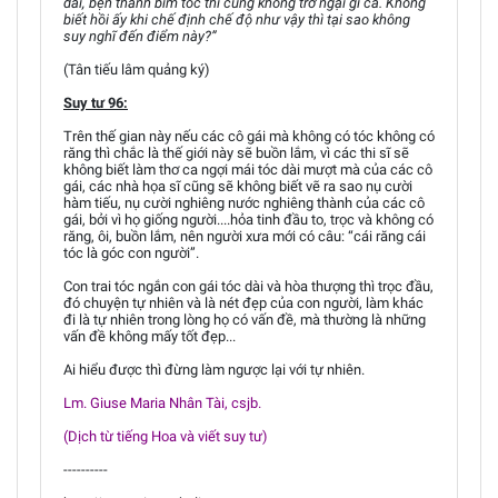
dài, bện thành bím tóc thì cũng không trở ngại gì cả. Không
biết hồi ấy khi chế định chế độ như vậy thì tại sao không
suy nghĩ đến điểm này?”
(Tân tiếu lâm quảng ký)
Suy tư 96:
Trên thế gian này nếu các cô gái mà không có tóc không có
răng thì chắc là thế giới này sẽ buồn lắm, vì các thi sĩ sẽ
không biết làm thơ ca ngợi mái tóc dài mượt mà của các cô
gái, các nhà họa sĩ cũng sẽ không biết vẽ ra sao nụ cười
hàm tiếu, nụ cười nghiêng nước nghiêng thành của các cô
gái, bởi vì họ giống người....hỏa tinh đầu to, trọc và không có
răng, ôi, buồn lắm, nên người xưa mới có câu: “cái răng cái
tóc là góc con người”.
Con trai tóc ngắn con gái tóc dài và hòa thượng thì trọc đầu,
đó chuyện tự nhiên và là nét đẹp của con người, làm khác
đi là tự nhiên trong lòng họ có vấn đề, mà thường là những
vấn đề không mấy tốt đẹp...
Ai hiểu được thì đừng làm ngược lại với tự nhiên.
Lm. Giuse Maria Nhân Tài, csjb.
(Dịch từ tiếng Hoa và viết suy tư)
----------