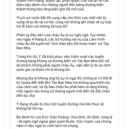
truyền trên mạng, xuyên tạc phán quyết của tòa án về các
đảm bảo dành cho những người đến bằng đường biển
thành thông báo rằng biên giới đã mở cửa.
❝Lịch sử nước Mỹ đã cung cấp cho Đức Leo một vốn từ
vựng về tự do và cơ hội, cùng với những ghi chép về sự loại
trừ đi kèm với những lời hứa đó”.
Phản xạ đầu tiên của châu Âu là sự nghi ngờ. Tuy nhiên,
vào ngày 4 tháng 8, các bộ trưởng nội vụ của Liên minh
châu Âu đã tuyên bố “tinh thần liên đới hoàn toàn” với Tây
Ban Nha.
Trong khi đó, Ý đã khôi phục việc kiểm soát các tuyến
đường hàng không và đường biển với Tây Ban Nha đối với
du khách không phải người châu Âu, viện dẫn lý do an ninh
quốc gia và thậm chí là khủng bố.
Nhưng địa lý không ủng hộ sự lo ngại đó: không ai có thể đi
từ Ceuta đến đất liền Tây Ban Nha mà không qua kiểm tra
của cảnh sát, và Ủy ban châu Âu phát hiện ra rằng không
một người nào trong số những người mới đến đã đặt chân
đến lục địa.
Ý đang chuẩn bị cho một tuyến đường mà trên thực tế
không hề tồn tại.
Ba danh từ của Đức Giáo Hoàng—hòa bình, ổn định, công lý
—là ngôn ngữ ngoại giao quen thuộc. Sức mạnh của chúng
nằm ở việc ngài từ chối tách rời chúng.