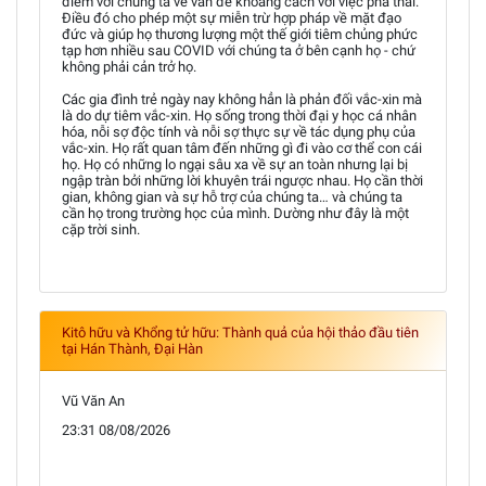
điểm với chúng ta về vấn đề khoảng cách với việc phá thai.
Điều đó cho phép một sự miễn trừ hợp pháp về mặt đạo
đức và giúp họ thương lượng một thế giới tiêm chủng phức
tạp hơn nhiều sau COVID với chúng ta ở bên cạnh họ - chứ
không phải cản trở họ.
Các gia đình trẻ ngày nay không hẳn là phản đối vắc-xin mà
là do dự tiêm vắc-xin. Họ sống trong thời đại y học cá nhân
hóa, nỗi sợ độc tính và nỗi sợ thực sự về tác dụng phụ của
vắc-xin. Họ rất quan tâm đến những gì đi vào cơ thể con cái
họ. Họ có những lo ngại sâu xa về sự an toàn nhưng lại bị
ngập tràn bởi những lời khuyên trái ngược nhau. Họ cần thời
gian, không gian và sự hỗ trợ của chúng ta… và chúng ta
cần họ trong trường học của mình. Dường như đây là một
cặp trời sinh.
Kitô hữu và Khổng tử hữu: Thành quả của hội thảo đầu tiên
tại Hán Thành, Đại Hàn
Vũ Văn An
23:31 08/08/2026