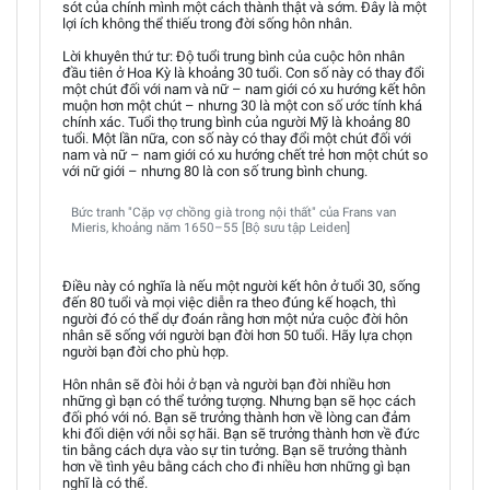
sót của chính mình một cách thành thật và sớm. Đây là một
lợi ích không thể thiếu trong đời sống hôn nhân.
Lời khuyên thứ tư: Độ tuổi trung bình của cuộc hôn nhân
đầu tiên ở Hoa Kỳ là khoảng 30 tuổi. Con số này có thay đổi
một chút đối với nam và nữ – nam giới có xu hướng kết hôn
muộn hơn một chút – nhưng 30 là một con số ước tính khá
chính xác. Tuổi thọ trung bình của người Mỹ là khoảng 80
tuổi. Một lần nữa, con số này có thay đổi một chút đối với
nam và nữ – nam giới có xu hướng chết trẻ hơn một chút so
với nữ giới – nhưng 80 là con số trung bình chung.
Bức tranh "Cặp vợ chồng già trong nội thất" của Frans van
Mieris, khoảng năm 1650–55 [Bộ sưu tập Leiden]
Điều này có nghĩa là nếu một người kết hôn ở tuổi 30, sống
đến 80 tuổi và mọi việc diễn ra theo đúng kế hoạch, thì
người đó có thể dự đoán rằng hơn một nửa cuộc đời hôn
nhân sẽ sống với người bạn đời hơn 50 tuổi. Hãy lựa chọn
người bạn đời cho phù hợp.
Hôn nhân sẽ đòi hỏi ở bạn và người bạn đời nhiều hơn
những gì bạn có thể tưởng tượng. Nhưng bạn sẽ học cách
đối phó với nó. Bạn sẽ trưởng thành hơn về lòng can đảm
khi đối diện với nỗi sợ hãi. Bạn sẽ trưởng thành hơn về đức
tin bằng cách dựa vào sự tin tưởng. Bạn sẽ trưởng thành
hơn về tình yêu bằng cách cho đi nhiều hơn những gì bạn
nghĩ là có thể.