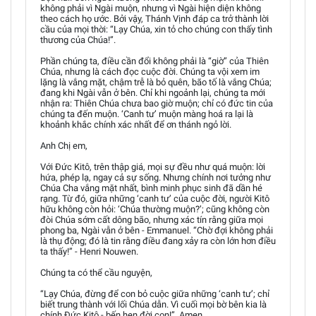
không phải vì Ngài muộn, nhưng vì Ngài hiện diện không
theo cách họ ước. Bởi vậy, Thánh Vịnh đáp ca trở thành lời
cầu của mọi thời: “Lạy Chúa, xin tỏ cho chúng con thấy tình
thương của Chúa!”.
Phần chúng ta, điều cần đổi không phải là “giờ” của Thiên
Chúa, nhưng là cách đọc cuộc đời. Chúng ta vội xem im
lặng là vắng mặt, chậm trễ là bỏ quên, bão tố là vắng Chúa;
đang khi Ngài vẫn ở bên. Chỉ khi ngoảnh lại, chúng ta mới
nhận ra: Thiên Chúa chưa bao giờ muộn; chỉ có đức tin của
chúng ta đến muộn. ‘Canh tư’ muộn màng hoá ra lại là
khoảnh khắc chính xác nhất để ơn thánh ngỏ lời.
Anh Chị em,
Với Đức Kitô, trên thập giá, mọi sự đều như quá muộn: lời
hứa, phép lạ, ngay cả sự sống. Nhưng chính nơi tưởng như
Chúa Cha vắng mặt nhất, bình minh phục sinh đã dần hé
rạng. Từ đó, giữa những ‘canh tư’ của cuộc đời, người Kitô
hữu không còn hỏi: ‘Chúa thường muộn?’; cũng không còn
đòi Chúa sớm cất dông bão, nhưng xác tín rằng giữa mọi
phong ba, Ngài vẫn ở bên - Emmanuel. “Chờ đợi không phải
là thụ động; đó là tin rằng điều đang xảy ra còn lớn hơn điều
ta thấy!” - Henri Nouwen.
Chúng ta có thể cầu nguyện,
“Lạy Chúa, đừng để con bỏ cuộc giữa những ‘canh tư’; chỉ
biết trung thành với lối Chúa dẫn. Vì cuối mọi bờ bên kia là
chính Đức Kitô - bến hẹn đời con!”, Amen.