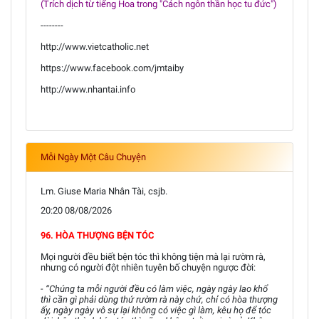
(Trích dịch từ tiếng Hoa trong "Cách ngôn thần học tu đức")
--------
http://www.vietcatholic.net
https://www.facebook.com/jmtaiby
http://www.nhantai.info
Mỗi Ngày Một Câu Chuyện
Lm. Giuse Maria Nhân Tài, csjb.
20:20 08/08/2026
96. HÒA THƯỢNG BỆN TÓC
Mọi người đều biết bện tóc thì không tiện mà lại rườm rà,
nhưng có người đột nhiên tuyên bố chuyện ngược đời:
- “Chúng ta mỗi người đều có làm việc, ngày ngày lao khổ
thì cần gì phải dùng thứ rườm rà này chứ, chỉ có hòa thượng
ấy, ngày ngày vô sự lại không có việc gì làm, kêu họ để tóc