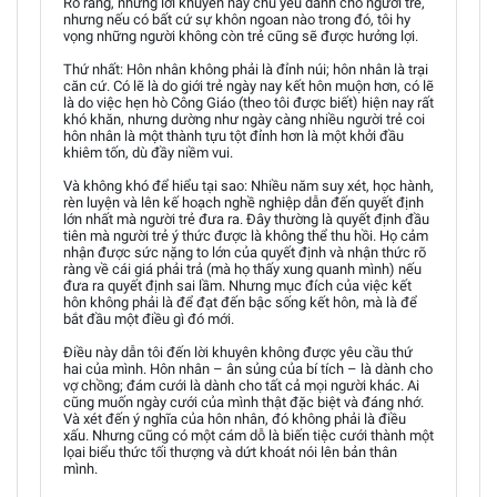
Rõ ràng, những lời khuyên này chủ yếu dành cho người trẻ,
nhưng nếu có bất cứ sự khôn ngoan nào trong đó, tôi hy
vọng những người không còn trẻ cũng sẽ được hưởng lợi.
Thứ nhất: Hôn nhân không phải là đỉnh núi; hôn nhân là trại
căn cứ. Có lẽ là do giới trẻ ngày nay kết hôn muộn hơn, có lẽ
là do việc hẹn hò Công Giáo (theo tôi được biết) hiện nay rất
khó khăn, nhưng dường như ngày càng nhiều người trẻ coi
hôn nhân là một thành tựu tột đỉnh hơn là một khởi đầu
khiêm tốn, dù đầy niềm vui.
Và không khó để hiểu tại sao: Nhiều năm suy xét, học hành,
rèn luyện và lên kế hoạch nghề nghiệp dẫn đến quyết định
lớn nhất mà người trẻ đưa ra. Đây thường là quyết định đầu
tiên mà người trẻ ý thức được là không thể thu hồi. Họ cảm
nhận được sức nặng to lớn của quyết định và nhận thức rõ
ràng về cái giá phải trả (mà họ thấy xung quanh mình) nếu
đưa ra quyết định sai lầm. Nhưng mục đích của việc kết
hôn không phải là để đạt đến bậc sống kết hôn, mà là để
bắt đầu một điều gì đó mới.
Điều này dẫn tôi đến lời khuyên không được yêu cầu thứ
hai của mình. Hôn nhân – ân sủng của bí tích – là dành cho
vợ chồng; đám cưới là dành cho tất cả mọi người khác. Ai
cũng muốn ngày cưới của mình thật đặc biệt và đáng nhớ.
Và xét đến ý nghĩa của hôn nhân, đó không phải là điều
xấu. Nhưng cũng có một cám dỗ là biến tiệc cưới thành một
lọai biểu thức tối thượng và dứt khoát nói lên bản thân
mình.