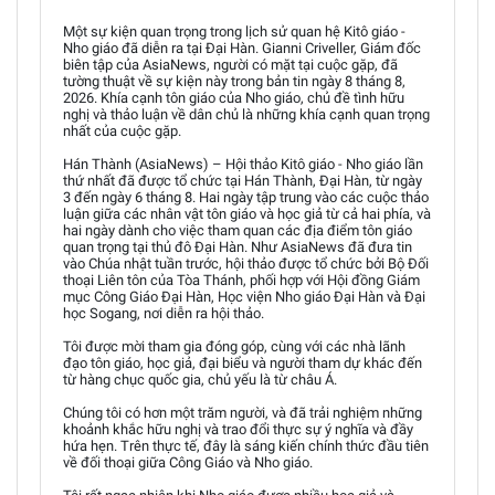
Một sự kiện quan trọng trong lịch sử quan hệ Kitô giáo -
Nho giáo đã diễn ra tại Đại Hàn. Gianni Criveller, Giám đốc
biên tập của AsiaNews, người có mặt tại cuộc gặp, đã
tường thuật về sự kiện này trong bản tin ngày 8 tháng 8,
2026. Khía cạnh tôn giáo của Nho giáo, chủ đề tình hữu
nghị và thảo luận về dân chủ là những khía cạnh quan trọng
nhất của cuộc gặp.
Hán Thành (AsiaNews) – Hội thảo Kitô giáo - Nho giáo lần
thứ nhất đã được tổ chức tại Hán Thành, Đại Hàn, từ ngày
3 đến ngày 6 tháng 8. Hai ngày tập trung vào các cuộc thảo
luận giữa các nhân vật tôn giáo và học giả từ cả hai phía, và
hai ngày dành cho việc tham quan các địa điểm tôn giáo
quan trọng tại thủ đô Đại Hàn. Như AsiaNews đã đưa tin
vào Chúa nhật tuần trước, hội thảo được tổ chức bởi Bộ Đối
thoại Liên tôn của Tòa Thánh, phối hợp với Hội đồng Giám
mục Công Giáo Đại Hàn, Học viện Nho giáo Đại Hàn và Đại
học Sogang, nơi diễn ra hội thảo.
Tôi được mời tham gia đóng góp, cùng với các nhà lãnh
đạo tôn giáo, học giả, đại biểu và người tham dự khác đến
từ hàng chục quốc gia, chủ yếu là từ châu Á.
Chúng tôi có hơn một trăm người, và đã trải nghiệm những
khoảnh khắc hữu nghị và trao đổi thực sự ý nghĩa và đầy
hứa hẹn. Trên thực tế, đây là sáng kiến chính thức đầu tiên
về đối thoại giữa Công Giáo và Nho giáo.