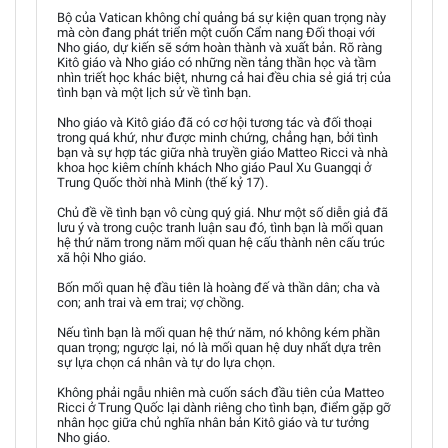
Bộ của Vatican không chỉ quảng bá sự kiện quan trọng này
mà còn đang phát triển một cuốn Cẩm nang Đối thoại với
Nho giáo, dự kiến sẽ sớm hoàn thành và xuất bản. Rõ ràng
Kitô giáo và Nho giáo có những nền tảng thần học và tầm
nhìn triết học khác biệt, nhưng cả hai đều chia sẻ giá trị của
tình bạn và một lịch sử về tình bạn.
Nho giáo và Kitô giáo đã có cơ hội tương tác và đối thoại
trong quá khứ, như được minh chứng, chẳng hạn, bởi tình
bạn và sự hợp tác giữa nhà truyền giáo Matteo Ricci và nhà
khoa học kiêm chính khách Nho giáo Paul Xu Guangqi ở
Trung Quốc thời nhà Minh (thế kỷ 17).
Chủ đề về tình bạn vô cùng quý giá. Như một số diễn giả đã
lưu ý và trong cuộc tranh luận sau đó, tình bạn là mối quan
hệ thứ năm trong năm mối quan hệ cấu thành nên cấu trúc
xã hội Nho giáo.
Bốn mối quan hệ đầu tiên là hoàng đế và thần dân; cha và
con; anh trai và em trai; vợ chồng.
Nếu tình bạn là mối quan hệ thứ năm, nó không kém phần
quan trọng; ngược lại, nó là mối quan hệ duy nhất dựa trên
sự lựa chọn cá nhân và tự do lựa chọn.
Không phải ngẫu nhiên mà cuốn sách đầu tiên của Matteo
Ricci ở Trung Quốc lại dành riêng cho tình bạn, điểm gặp gỡ
nhân học giữa chủ nghĩa nhân bản Kitô giáo và tư tưởng
Nho giáo.