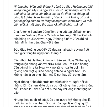
Những phát biểu cuối tháng 7 của Đức Giáo Hoàng Leo XIV
về nguồn gốc Mỹ của ngài và cuộc khủng hoảng Ceuta đã
định hình lại chính vấn đề di cư: sự ổn định mà không có
công lý trở thành sự kìm hãm, hòa bình mà không có phẩm
giá thì giống như sự im lặng tại một trạm kiểm soát, và mỗi
biên giới là một phép thử xem xã hội sẽ nhìn nhận ai
.
Cha Antonio Spadaro Dòng Tên, chủ bút tạp chí bán chính
thức của Vatican, Civilta Cattolica, trên mục Global Catholic
của hãng tin UCANews, ngày 7 tháng 8 năm 2026 đã có
nhận định như trên. Cha viết thêm:
Đức Giáo Hoàng Leo XIV đã đưa ra hai cách suy nghĩ về
biên giới trong ba ngày cuối tháng 7.
Cách thứ nhất là theo khía cạnh tiểu sử. Ngày 29 tháng 7,
trong cuộc phỏng vấn với NBC, Đức Leo – vị Giáo hoàng
đầu tiên sinh ra tại Hoa Kỳ – nói rằng ngài tự coi mình
“giống như một vị Giáo hoàng tình cờ là người Mỹ”. Đó
không hẳn là sự phủ nhận mà là sự thay đổi trọng tâm.
Ngài không từ bỏ đất nước nơi mình sinh ra. Ngài nói về
những lời hứa hẹn về tự do và cơ hội, cũng như truyền thống
hiếu khách lâu đời của đất nước này với lòng kính trọng sâu
sắc.
Nhưng theo cách kể của Đức Leo, nước Mỹ không phải là
một hình ảnh hoàn hảo. Ông bà của ngài là những người
nhập cư; gia đình bên mẹ ngài bao gồm cả nô lệ và chủ nô.