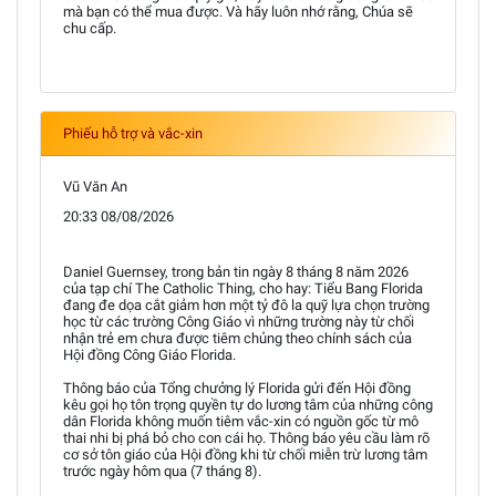
mà bạn có thể mua được. Và hãy luôn nhớ rằng, Chúa sẽ
chu cấp.
Phiếu hỗ trợ và vắc-xin
Vũ Văn An
20:33 08/08/2026
Daniel Guernsey, trong bản tin ngày 8 tháng 8 năm 2026
của tạp chí The Catholic Thing, cho hay: Tiểu Bang Florida
đang đe dọa cắt giảm hơn một tỷ đô la quỹ lựa chọn trường
học từ các trường Công Giáo vì những trường này từ chối
nhận trẻ em chưa được tiêm chủng theo chính sách của
Hội đồng Công Giáo Florida.
Thông báo của Tổng chưởng lý Florida gửi đến Hội đồng
kêu gọi họ tôn trọng quyền tự do lương tâm của những công
dân Florida không muốn tiêm vắc-xin có nguồn gốc từ mô
thai nhi bị phá bỏ cho con cái họ. Thông báo yêu cầu làm rõ
cơ sở tôn giáo của Hội đồng khi từ chối miễn trừ lương tâm
trước ngày hôm qua (7 tháng 8).