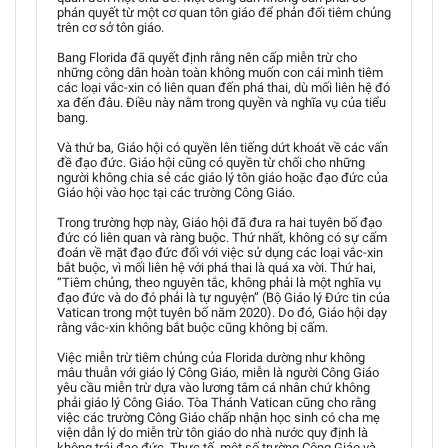
phán quyết từ một cơ quan tôn giáo để phản đối tiêm chủng
trên cơ sở tôn giáo.
Bang Florida đã quyết định rằng nên cấp miễn trừ cho
những công dân hoàn toàn không muốn con cái mình tiêm
các loại vắc-xin có liên quan đến phá thai, dù mối liên hệ đó
xa đến đâu. Điều này nằm trong quyền và nghĩa vụ của tiểu
bang.
Và thứ ba, Giáo hội có quyền lên tiếng dứt khoát về các vấn
đề đạo đức. Giáo hội cũng có quyền từ chối cho những
người không chia sẻ các giáo lý tôn giáo hoặc đạo đức của
Giáo hội vào học tại các trường Công Giáo.
Trong trường hợp này, Giáo hội đã đưa ra hai tuyên bố đạo
đức có liên quan và ràng buộc. Thứ nhất, không có sự cấm
đoán về mặt đạo đức đối với việc sử dụng các loại vắc-xin
bắt buộc, vì mối liên hệ với phá thai là quá xa vời. Thứ hai,
“Tiêm chủng, theo nguyên tắc, không phải là một nghĩa vụ
đạo đức và do đó phải là tự nguyện” (Bộ Giáo lý Đức tin của
Vatican trong một tuyên bố năm 2020). Do đó, Giáo hội dạy
rằng vắc-xin không bắt buộc cũng không bị cấm.
Việc miễn trừ tiêm chủng của Florida dường như không
mâu thuẫn với giáo lý Công Giáo, miễn là người Công Giáo
yêu cầu miễn trừ dựa vào lương tâm cá nhân chứ không
phải giáo lý Công Giáo. Tòa Thánh Vatican cũng cho rằng
việc các trường Công Giáo chấp nhận học sinh có cha mẹ
viện dẫn lý do miễn trừ tôn giáo do nhà nước quy định là
không trái đạo đức. Thực tế, một số trường Công Giáo và