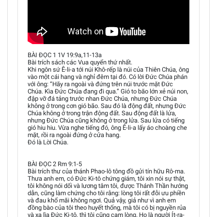
BÀI ĐỌC 1 1V 19:9a,11-13a
Bài trích sách các Vua quyển thứ nhất.
Khi ngôn sứ Ê-li-a tới núi Khô-rếp là núi của Thiên Chúa, ông
vào một cái hang và nghỉ đêm tại đó. Có lời Đức Chúa phán
với ông: “Hãy ra ngoài và đứng trên núi trước mặt Đức
Chúa. Kìa Đức Chúa đang đi qua.” Gió to bão lớn xẻ núi non,
đập vỡ đá tảng trước nhan Đức Chúa, nhưng Đức Chúa
không ở trong cơn gió bão. Sau đó là động đất, nhưng Đức
Chúa không ở trong trận động đất. Sau động đất là lửa,
nhưng Đức Chúa cũng không ở trong lửa. Sau lửa có tiếng
gió hiu hiu. Vừa nghe tiếng đó, ông Ê-li-a lấy áo choàng che
mặt, rồi ra ngoài đứng ở cửa hang.
Đó là Lời Chúa.
BÀI ĐỌC 2 Rm 9:1-5
Bài trích thư của thánh Phao-lô tông đồ gửi tín hữu Rô-ma.
Thưa anh em, có Đức Ki-tô chứng giám, tôi xin nói sự thật,
tôi không nói dối và lương tâm tôi, được Thánh Thần hướng
dẫn, cũng làm chứng cho tôi rằng: lòng tôi rất đỗi ưu phiền
và đau khổ mãi không ngơi. Quả vậy, giả như vì anh em
đồng bào của tôi theo huyết thống, mà tôi có bị nguyền rủa
và xa lìa Đức Ki-tô, thì tôi cũng cam lòng. Họ là người Ít-ra-