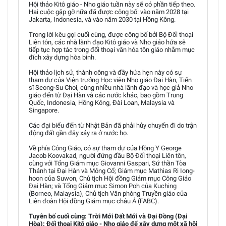
Hội thảo Kitô giáo - Nho giáo tuần này sẽ có phần tiếp theo.
Hai cuộc gặp gỡ nữa đã được công bố: vào năm 2028 tại
Jakarta, Indonesia, và vào năm 2030 tại Hồng Kông.
Trong lời kêu gọi cuối cùng, được công bố bởi Bộ Đối thoại
Liên tôn, các nhà lãnh đạo Kitô giáo và Nho giáo hứa sẽ
tiếp tục hợp tác trong đối thoại văn hóa tôn giáo nhằm mục
đích xây dựng hòa bình.
Hội thảo lịch sử, thành công và đầy hứa hẹn này có sự
tham dự của Viện trưởng Học viện Nho giáo Đại Hàn, Tiến
sĩ Seong-Su Choi, cùng nhiều nhà lãnh đạo và học giả Nho
giáo đến từ Đại Hàn và các nước khác, bao gồm Trung
Quốc, Indonesia, Hồng Kông, Đài Loan, Malaysia và
Singapore.
Các đại biểu đến từ Nhật Bản đã phải hủy chuyến đi do trận
động đất gần đây xảy ra ở nước họ.
Về phía Công Giáo, có sự tham dự của Hồng Y George
Jacob Koovakad, người đứng đầu Bộ Đối thoại Liên tôn,
cùng với Tổng Giám mục Giovanni Gaspari, Sứ thần Tòa
Thánh tại Đại Hàn và Mông Cổ; Giám mục Mathias Ri Iong-
hoon của Suwon, Chủ tịch Hội đồng Giám mục Công Giáo
Đại Hàn; và Tổng Giám mục Simon Poh của Kuching
(Borneo, Malaysia), Chủ tịch Văn phòng Truyền giáo của
Liên đoàn Hội đồng Giám mục châu Á (FABC).
Tuyên bố cuối cùng: Trời Mới Đất Mới và Đại Đồng (Đại
Hòa): Đối thoại Kitô giáo - Nho giáo để xây dựng một xã hội