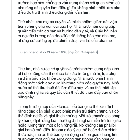
trường hợp này, chúng ta vẫn trung thành với quan niệm cũ
cho rằng có quyền làm điều gì đó không nhất thiết làm cho
điều đó trở thành điều đúng đắn cần làm:
Thứ nhất, cha mẹ có quyền và trách nhiệm giám sát việc
tiêm chủng cho con cái của họ. Nhà nước nên cung cấp
quyền tiếp cận cơ bản và hướng dẫn y tế, và Giáo hội nên
cung cấp hướng dẫn đạo đức để thông báo cho cha mẹ,
nhưng sự cưỡng ép đã chiếm đoạt vai trò của cha mẹ.
Giáo hoàng Pi-ô XI năm 1930 [nguồn: Wikipedia]
Thứ hai, nhà nước có quyền và trách nhiệm cung cấp kinh
phí cho công dân theo học tại các trường mà họ lựa chọn
và đảm bảo sức khỏe cộng đồng. Nhà nước phải hành
động một cách đạo đức khi thực hiện các quyền này. Nhà
nước có thể thu thuế để làm điều này, và có thể thiết lập
các định nghĩa và quy tắc cần thiết để thúc đẩy các chức
năng này.
Trong trường hợp của Florida, tiểu bang có thể xác định
rằng công dân phải được phép miễn trừ tiêm chủng, và có
thể định nghĩa và giải thích chúng. Một số chuyên gia pháp
lý khẳng định rằng luật thường định nghĩa miễn trừ tôn giáo
hoặc lương tâm một cách rộng rãi. Nó không cần phải bị
giới hạn ở một điều khoản giáo lý cụ thể hoặc điểm chính
thức nào, mà có thể bao gồm động cơ tôn giáo chung liên
quan đến một chủ đề. Một công dân không cần phải có