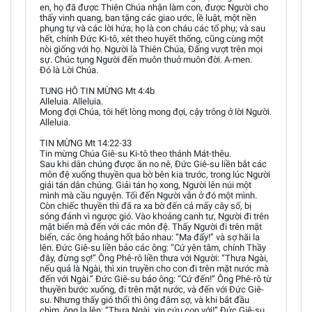
en, họ đã được Thiên Chúa nhận làm con, được Người cho
thấy vinh quang, ban tặng các giao ước, lề luật, một nền
phụng tự và các lời hứa; họ là con cháu các tổ phụ; và sau
hết, chính Đức Ki-tô, xét theo huyết thống, cũng cùng một
nòi giống với họ. Người là Thiên Chúa, Đấng vượt trên mọi
sự. Chúc tụng Người đến muôn thuở muôn đời. A-men.
Đó là Lời Chúa.
TUNG HÔ TIN MỪNG Mt 4:4b
Alleluia. Alleluia.
Mong đợi Chúa, tôi hết lòng mong đợi, cậy trông ở lời Người.
Alleluia.
TIN MỪNG Mt 14:22-33
Tin mừng Chúa Giê-su Ki-tô theo thánh Mát-thêu.
Sau khi dân chúng được ăn no nê, Đức Giê-su liền bắt các
môn đệ xuống thuyền qua bờ bên kia trước, trong lúc Người
giải tán dân chúng. Giải tán họ xong, Người lên núi một
mình mà cầu nguyện. Tối đến Người vẫn ở đó một mình.
Còn chiếc thuyền thì đã ra xa bờ đến cả mấy cây số, bị
sóng đánh vì ngược gió. Vào khoảng canh tư, Người đi trên
mặt biển mà đến với các môn đệ. Thấy Người đi trên mặt
biển, các ông hoảng hốt bảo nhau: “Ma đấy!” và sợ hãi la
lên. Đức Giê-su liền bảo các ông: “Cứ yên tâm, chính Thầy
đây, đừng sợ!” Ông Phê-rô liền thưa với Người: “Thưa Ngài,
nếu quả là Ngài, thì xin truyền cho con đi trên mặt nước mà
đến với Ngài.” Đức Giê-su bảo ông: “Cứ đến!” Ông Phê-rô từ
thuyền bước xuống, đi trên mặt nước, và đến với Đức Giê-
su. Nhưng thấy gió thổi thì ông đâm sợ, và khi bắt đầu
chìm, ông la lên: “Thưa Ngài, xin cứu con với!” Đức Giê-su