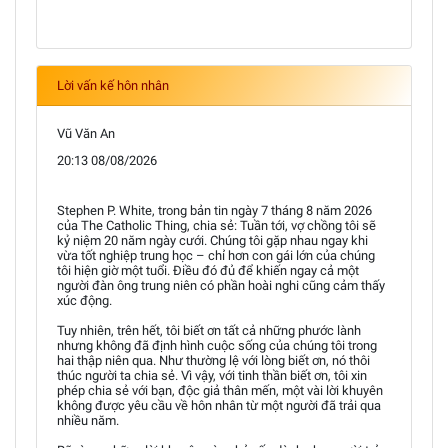
Lời vấn kế hôn nhân
Vũ Văn An
20:13 08/08/2026
Stephen P. White, trong bản tin ngày 7 tháng 8 năm 2026
của The Catholic Thing, chia sẻ: Tuần tới, vợ chồng tôi sẽ
kỷ niệm 20 năm ngày cưới. Chúng tôi gặp nhau ngay khi
vừa tốt nghiệp trung học – chỉ hơn con gái lớn của chúng
tôi hiện giờ một tuổi. Điều đó đủ để khiến ngay cả một
người đàn ông trung niên có phần hoài nghi cũng cảm thấy
xúc động.
Tuy nhiên, trên hết, tôi biết ơn tất cả những phước lành
nhưng không đã định hình cuộc sống của chúng tôi trong
hai thập niên qua. Như thường lệ với lòng biết ơn, nó thôi
thúc người ta chia sẻ. Vì vậy, với tinh thần biết ơn, tôi xin
phép chia sẻ với bạn, độc giả thân mến, một vài lời khuyên
không được yêu cầu về hôn nhân từ một người đã trải qua
nhiều năm.