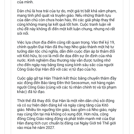
của mình.
Dân chủ là hoa trái của tự do, một giá trị bất khả xâm phạm,
mang tính phổ quát và truyền giáo. Nếu những thành tựu
của dân chủ còn chưa hoàn hảo, thì các giải pháp thay thế
cũng không mang lại kết quả tốt hơn. Cuộc tranh luận về
chủ đề này không đi đến một kết luận chung, nhưng nó rất
sôi nổi.
Việc lựa chọn địa điểm cũng rất quan trọng. Vào thế kỷ 19,
chính quyền Đại Hàn đã thu hẹp Nho giáo thành một hệ tư
tưởng dân tộc chủ nghĩa, dẫn đến cuộc đàn áp bi thảm đối
với Kitô hữu, bị coi là mối đe dọa đến sự ổn định của nhà
nước. Kinh nghiệm đau thương này vẫn được tưởng nhớ
cho đến ngày nay bằng lòng sùng kính sâu sắc của người
Công Giáo Đại Hàn đối với các vị tử đạo của họ.
Cuộc gặp gỡ tại Hán Thành kết thúc bằng chuyến thăm đầy
xúc động đến Bảo tàng Đền thờ Seosomun, nơi hàng ngàn
người Công Giáo (cùng với các tù nhân chính trị và tội phạm
khác) đã tử đạo.
Thời thế đã thay đổi. Đại Hàn là một nền dân chủ sôi động
và có sự hiện diện đáng kể và ngày càng tăng của Kitô
giáo. Nhiều tín ngưỡng tôn giáo, bao gồm cả Nho giáo, ngày
nay cùng tồn tại mà không có xung đột. Hơn nữa, cộng
đồng Công Giáo năng động và phát triển mạnh mẽ của Đại
Hàn đang tích cực chuẩn bị đăng cai Ngày Giới trẻ Thế giới
vào mùa hè năm 2027.