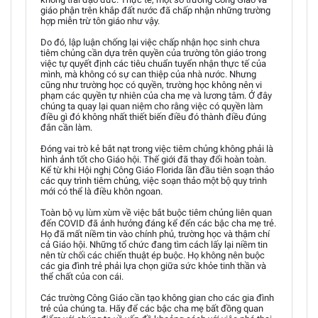
giáo phận trên khắp đất nước đã chấp nhận những trường
hợp miễn trừ tôn giáo như vậy.
Do đó, lập luận chống lại việc chấp nhận học sinh chưa
tiêm chủng cần dựa trên quyền của trường tôn giáo trong
việc tự quyết định các tiêu chuẩn tuyển nhận thực tế của
mình, mà không có sự can thiệp của nhà nước. Nhưng
cũng như trường học có quyền, trường học không nên vi
phạm các quyền tự nhiên của cha mẹ và lương tâm. Ở đây
chúng ta quay lại quan niệm cho rằng việc có quyền làm
điều gì đó không nhất thiết biến điều đó thành điều đúng
đắn cần làm.
Đóng vai trò kẻ bắt nạt trong việc tiêm chủng không phải là
hình ảnh tốt cho Giáo hội. Thế giới đã thay đổi hoàn toàn.
Kể từ khi Hội nghị Công Giáo Florida lần đầu tiên soạn thảo
các quy trình tiêm chủng, việc soạn thảo một bộ quy trình
mới có thể là điều khôn ngoan.
Toàn bộ vụ lùm xùm về việc bắt buộc tiêm chủng liên quan
đến COVID đã ảnh hưởng đáng kể đến các bậc cha mẹ trẻ.
Họ đã mất niềm tin vào chính phủ, trường học và thậm chí
cả Giáo hội. Những tổ chức đang tìm cách lấy lại niềm tin
nên từ chối các chiến thuật ép buộc. Họ không nên buộc
các gia đình trẻ phải lựa chọn giữa sức khỏe tinh thần và
thể chất của con cái.
Các trường Công Giáo cần tạo không gian cho các gia đình
trẻ của chúng ta. Hãy để các bậc cha mẹ bất đồng quan