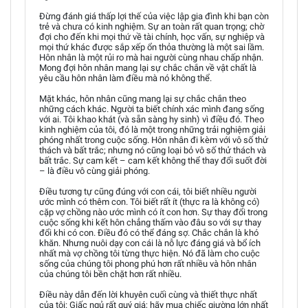
Đừng đánh giá thấp lợi thế của việc lập gia đình khi bạn còn
trẻ và chưa có kinh nghiệm. Sự an toàn rất quan trọng; chờ
đợi cho đến khi mọi thứ về tài chính, học vấn, sự nghiệp và
mọi thứ khác được sắp xếp ổn thỏa thường là một sai lầm.
Hôn nhân là một rủi ro mà hai người cùng nhau chấp nhận.
Mong đợi hôn nhân mang lại sự chắc chắn về vật chất là
yêu cầu hôn nhân làm điều mà nó không thể.
Mặt khác, hôn nhân cũng mang lại sự chắc chắn theo
những cách khác. Người ta biết chính xác mình đang sống
với ai. Tôi khao khát (và sẵn sàng hy sinh) vì điều đó. Theo
kinh nghiệm của tôi, đó là một trong những trải nghiệm giải
phóng nhất trong cuộc sống. Hôn nhân đi kèm với vô số thử
thách và bất trắc; nhưng nó cũng loại bỏ vô số thử thách và
bất trắc. Sự cam kết – cam kết không thể thay đổi suốt đời
– là điều vô cùng giải phóng.
Điều tương tự cũng đúng với con cái, tôi biết nhiều người
ước mình có thêm con. Tôi biết rất ít (thực ra là không có)
cặp vợ chồng nào ước mình có ít con hơn. Sự thay đổi trong
cuộc sống khi kết hôn chẳng thấm vào đâu so với sự thay
đổi khi có con. Điều đó có thể đáng sợ. Chắc chắn là khó
khăn. Nhưng nuôi dạy con cái là nỗ lực đáng giá và bổ ích
nhất mà vợ chồng tôi từng thực hiện. Nó đã làm cho cuộc
sống của chúng tôi phong phú hơn rất nhiều và hôn nhân
của chúng tôi bền chặt hơn rất nhiều.
Điều này dẫn đến lời khuyên cuối cùng và thiết thực nhất
của tôi: Giấc ngủ rất quý giá; hãy mua chiếc giường lớn nhất