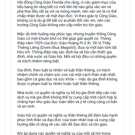
Hội đồng Công Giáo Florida cho rằng, vì các giám mục của
tiểu bang tin rằng bất cứ mối liên hệ nào giữa vắc-xin và
phá thai đều rất xa vời và mỏng manh, nên vắc-xin là có thể
chấp nhận được về mặt đạo đức. Vì theo giáo lý Công Giáo,
không có lý do gì để bất cứ ai phản đối vắc-xin, nên các
trường Công Giáo không nên cấp miễn trừ tôn giáo.
Mặc dù tình huống này phức tạp, nhưng truyền thống Công
Giáo có một khuôn khổ có thể giúp giải quyết nó. Thông
điệp năm 1929 của Đức Giáo Hoàng Pi-ô XI, Về Vị Thầy
Thiêng Liêng (Divini Illius Magistri), đưa ra một bản tóm tắt
hữu ích. Thông điệp này xác định ba xã hội cần thiết: gia
đình, nhà nước và Giáo hội. Mỗi xã hội đều có những quyền
và trách nhiệm riêng biệt.
Gia đình, theo luật tự nhiên và luật thần thiêng, có trách
nhiệm chính và chăm sóc con cái một cách thân mật nhất,
bao gồm cả giáo dục và sức khỏe – mặc dù gia đình không
được vi phạm luật tự nhiên hoặc luật thần thiêng.
Nhà nước có quyền và nghĩa vụ hỗ trợ gia đình tiếp cận các
dịch vụ mà gia đình không thể tự cung cấp một cách hợp lý,
chẳng hạn như giáo dục toàn diện và y tế công cộng cơ bản
và an ninh.
Giáo hội có quyền và nghĩa vụ thần thiêng để đảm bảo hạnh
phúc tinh thần và đạo đức của toàn nhân loại và cung cấp
hướng dẫn rõ ràng về các vấn đề đạo đức và tôn giáo.
Khi áp dụng các quyền và nghĩa vụ của mỗi xã hội trong