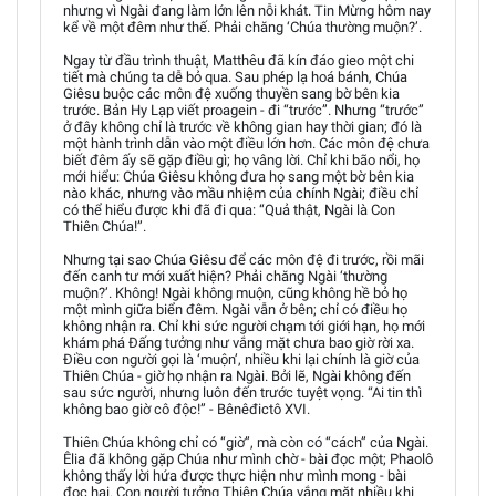
nhưng vì Ngài đang làm lớn lên nỗi khát. Tin Mừng hôm nay
kể về một đêm như thế. Phải chăng ‘Chúa thường muộn?’.
Ngay từ đầu trình thuật, Matthêu đã kín đáo gieo một chi
tiết mà chúng ta dễ bỏ qua. Sau phép lạ hoá bánh, Chúa
Giêsu buộc các môn đệ xuống thuyền sang bờ bên kia
trước. Bản Hy Lạp viết proagein - đi “trước”. Nhưng “trước”
ở đây không chỉ là trước về không gian hay thời gian; đó là
một hành trình dẫn vào một điều lớn hơn. Các môn đệ chưa
biết đêm ấy sẽ gặp điều gì; họ vâng lời. Chỉ khi bão nổi, họ
mới hiểu: Chúa Giêsu không đưa họ sang một bờ bên kia
nào khác, nhưng vào mầu nhiệm của chính Ngài; điều chỉ
có thể hiểu được khi đã đi qua: “Quả thật, Ngài là Con
Thiên Chúa!”.
Nhưng tại sao Chúa Giêsu để các môn đệ đi trước, rồi mãi
đến canh tư mới xuất hiện? Phải chăng Ngài ‘thường
muộn?’. Không! Ngài không muộn, cũng không hề bỏ họ
một mình giữa biển đêm. Ngài vẫn ở bên; chỉ có điều họ
không nhận ra. Chỉ khi sức người chạm tới giới hạn, họ mới
khám phá Đấng tưởng như vắng mặt chưa bao giờ rời xa.
Điều con người gọi là ‘muộn’, nhiều khi lại chính là giờ của
Thiên Chúa - giờ họ nhận ra Ngài. Bởi lẽ, Ngài không đến
sau sức người, nhưng luôn đến trước tuyệt vọng. “Ai tin thì
không bao giờ cô độc!” - Bênêđictô XVI.
Thiên Chúa không chỉ có “giờ”, mà còn có “cách” của Ngài.
Êlia đã không gặp Chúa như mình chờ - bài đọc một; Phaolô
không thấy lời hứa được thực hiện như mình mong - bài
đọc hai. Con người tưởng Thiên Chúa vắng mặt nhiều khi