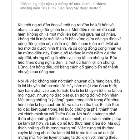
Chân dung một cặp vợ chồng trẻ của Jacob Jordaens,
khoảng năm 1621–22 [Bảo tàng Mỹ thuật Boston]
Khi một người đàn ông và một người đàn bà kết hôn với
nhau, cả cộng đồng hân hoan. Một điều mới mẻ đã xuất
hiện: không chỉ là một mối liên kết mới giữa hai cá nhân,
không chỉ là một mối liên kết bền vững giữa các gia đình và
cộng đồng hiện có, mà là một điều hoàn toàn mới. Một xã
hội mới đã được hình thành, và cả cộng đồng công nhận và
ăn mừng điều này. Đám cưới rõ ràng là một niềm vui cho
cặp đôi, nhưng cũng là niềm vui cho tất cả chúng ta. Bữa
tiệc, theo đúng nghĩa đen, là một cử hành lợi ích chung.
Đừng làm hỏng điều đó bằng cách cố gắng biến nó thành
chuyện của riêng bạn.
Nói về việc không biến nó thành chuyện của riêng bạn, đây
là lời khuyên thứ ba của tôi. Hãy bám chặt vào Chúa Kitô;
hãy bám chặt vào các Bí tích. Đó là lời khuyên tốt cho tất cả
mọi người, nhưng nó đặc biệt quan trọng đối với hôn nhân.
Một trong những “kỹ năng” quan trọng nhất trong đời sống
hôn nhân là học cách xin lỗi và cầu xin tha thứ. Bí tích Giải
tội đặc biệt quan trọng. Nó buộc chúng ta phải thành thật
với chính mình và với Thiên Chúa. Nó buộc chúng ta phải
thừa nhận những thiếu sót của mình, chịu trách nhiệm, hứa
sẽ làm tốt hơn, và sau đó nỗ lực thực hiện điều đó. Ma quỷ
thích những vết thương mưng mủ. Việc xưng tội thường
xuyên không chỉ chữa lành tội lỗi trước khi nó có cơ hội
mưng mủ. Nó rèn luyện chúng ta đối diện với những thiếu