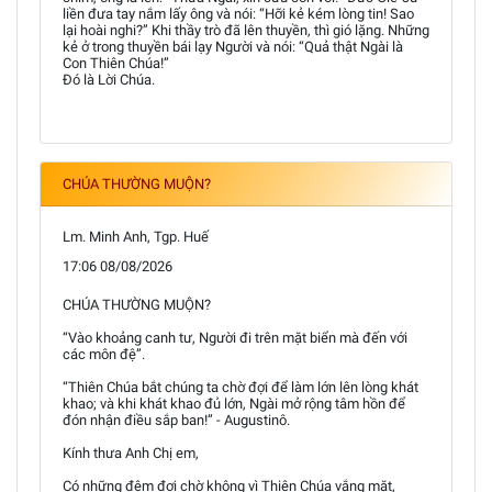
liền đưa tay nắm lấy ông và nói: “Hỡi kẻ kém lòng tin! Sao
lại hoài nghi?” Khi thầy trò đã lên thuyền, thì gió lặng. Những
kẻ ở trong thuyền bái lạy Người và nói: “Quả thật Ngài là
Con Thiên Chúa!”
Đó là Lời Chúa.
CHÚA THƯỜNG MUỘN?
Lm. Minh Anh, Tgp. Huế
17:06 08/08/2026
CHÚA THƯỜNG MUỘN?
“Vào khoảng canh tư, Người đi trên mặt biển mà đến với
các môn đệ”.
“Thiên Chúa bắt chúng ta chờ đợi để làm lớn lên lòng khát
khao; và khi khát khao đủ lớn, Ngài mở rộng tâm hồn để
đón nhận điều sắp ban!” - Augustinô.
Kính thưa Anh Chị em,
Có những đêm đợi chờ không vì Thiên Chúa vắng mặt,