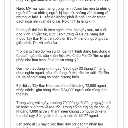
Nước Mỹ mà ngài mang trong mình được tạo nên từ những
người đến và những người bị loại trừ, những vết thương và
những lời hứa. Di sản đó không phải là ngẫu nhiên trong
cách ngài nhìn vấn đề di cư. Nó chính là lăng kính.
Ranh giới thứ hai là theo nghĩa đen. Ba ngày sau, tại buổi
đọc kinh Truyền tin, Đức Leo hướng về Ceuta, vùng đất
thuộc Tây Ban Nha trên bờ biển Bắc Phi, một ngưỡng cửa
giữa châu Phi và châu Âu.
“Tôi đang theo dõi với sự lo ngại tình hình đáng báo động ở
Ceuta,” ngài nói, cầu khẩn Đức Mẹ Châu Phi để “tìm ra giải
pháp cho hòa bình, ổn định và công lý.”
Quy mô thật đáng kinh ngạc. Vào ngày 30 tháng 7, hàng
chục nghìn người, hầu hết là người Ma-rốc trẻ tuổi, đã đến
Ceuta bằng đường bộ hoặc đường biển.
Bộ Nội vụ Tây Ban Nha ước tính có khoảng 72,000 người
nhập cảnh—gần bằng dân số 84,000 người của vùng lãnh
thổ này.
Trong vòng vài ngày, khoảng 70,000 người đã tự nguyện trở
về hoặc bị gửi trả về Ma-rốc. Trong số những người còn lại,
khoảng 1,000 là trẻ vị thành niên không có người đi kèm,
theo bộ này. Số người chết tạm thời lên tới 77 người.
Làn sóng di cư này được thúc đẩy bởi các tin nhắn lan