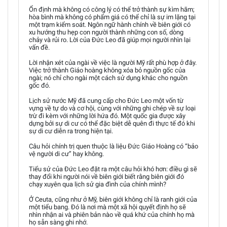
Ổn định mà không có công lý có thể trở thành sự kìm hãm;
hòa bình mà không có phẩm giá có thể chỉ là sự im lặng tại
một trạm kiểm soát. Ngôn ngữ hành chính về biên giới có
xu hướng thu hẹp con người thành những con số, dòng
chảy và rủi ro. Lời của Đức Leo đã giúp mọi người nhìn lại
vấn đề.
Lời nhận xét của ngài về việc là người Mỹ rất phù hợp ở đây.
Việc trở thành Giáo hoàng không xóa bỏ nguồn gốc của
ngài; nó chỉ cho ngài một cách sử dụng khác cho nguồn
gốc đó.
Lịch sử nước Mỹ đã cung cấp cho Đức Leo một vốn từ
vựng về tự do và cơ hội, cùng với những ghi chép về sự loại
trừ đi kèm với những lời hứa đó. Một quốc gia được xây
dựng bởi sự di cư có thể đặc biệt dễ quên đi thực tế đó khi
sự di cư diễn ra trong hiện tại.
Câu hỏi chính trị quen thuộc là liệu Đức Giáo Hoàng có “bảo
vệ người di cư” hay không.
Tiểu sử của Đức Leo đặt ra một câu hỏi khó hơn: điều gì sẽ
thay đổi khi người nói về biên giới biết rằng biên giới đó
chạy xuyên qua lịch sử gia đình của chính mình?
Ở Ceuta, cũng như ở Mỹ, biên giới không chỉ là ranh giới của
một tiểu bang. Đó là nơi mà một xã hội quyết định họ sẽ
nhìn nhận ai và phiên bản nào về quá khứ của chính họ mà
họ sẵn sàng ghi nhớ.