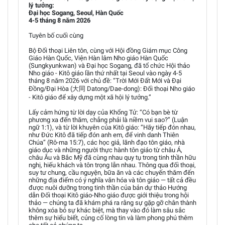
lý tưởng:
Đại học Sogang, Seoul, Hàn Quốc
4-5 tháng 8 năm 2026
Tuyên bố cuối cùng
Bộ Đối thoại Liên tôn, cùng với Hội đồng Giám mục Công
Giáo Hàn Quốc, Viện Hàn lâm Nho giáo Hàn Quốc
(Sungkyunkwan) và Đại học Sogang, đã tổ chức Hội thảo
Nho giáo - Kitô giáo lần thứ nhất tại Seoul vào ngày 4-5
tháng 8 năm 2026 với chủ đề: “Trời Mới Đất Mới và Đại
Đồng/Đại Hòa (大同 Datong/Dae-dong): Đối thoại Nho giáo
- Kitô giáo để xây dựng một xã hội lý tưởng.”
Lấy cảm hứng từ lời dạy của Khổng Tử: “Có bạn bè từ
phương xa đến thăm, chẳng phải là niềm vui sao?” (Luận
ngữ 1:1), và từ lời khuyên của Kitô giáo: “Hãy tiếp đón nhau,
như Đức Kitô đã tiếp đón anh em, để vinh danh Thiên
Chúa” (Rô-ma 15:7), các học giả, lãnh đạo tôn giáo, nhà
giáo dục và những người thực hành tôn giáo từ châu Á,
châu Âu và Bắc Mỹ đã cùng nhau quy tụ trong tinh thần hữu
nghị, hiếu khách và tôn trọng lẫn nhau. Thông qua đối thoại,
suy tư chung, cầu nguyện, bữa ăn và các chuyến thăm đến
những địa điểm có ý nghĩa văn hóa và tôn giáo — tất cả đều
được nuôi dưỡng trong tinh thần của bản dự thảo Hướng
dẫn Đối thoại Kitô giáo-Nho giáo được giới thiệu trong hội
thảo — chúng ta đã khám phá ra rằng sự gặp gỡ chân thành
không xóa bỏ sự khác biệt, mà thay vào đó làm sâu sắc
thêm sự hiểu biết, củng cố lòng tin và làm phong phú thêm