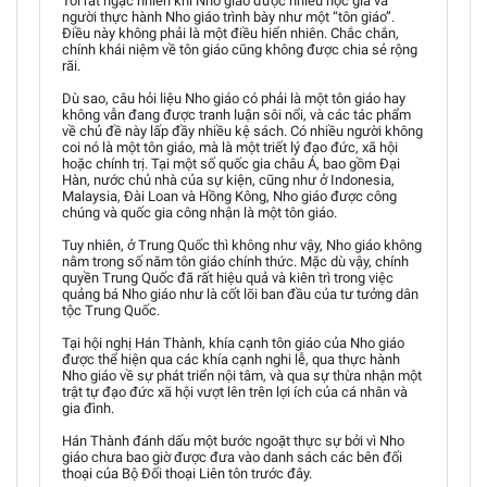
Tôi rất ngạc nhiên khi Nho giáo được nhiều học giả và
người thực hành Nho giáo trình bày như một “tôn giáo”.
Điều này không phải là một điều hiển nhiên. Chắc chắn,
chính khái niệm về tôn giáo cũng không được chia sẻ rộng
rãi.
Dù sao, câu hỏi liệu Nho giáo có phải là một tôn giáo hay
không vẫn đang được tranh luận sôi nổi, và các tác phẩm
về chủ đề này lấp đầy nhiều kệ sách. Có nhiều người không
coi nó là một tôn giáo, mà là một triết lý đạo đức, xã hội
hoặc chính trị. Tại một số quốc gia châu Á, bao gồm Đại
Hàn, nước chủ nhà của sự kiện, cũng như ở Indonesia,
Malaysia, Đài Loan và Hồng Kông, Nho giáo được công
chúng và quốc gia công nhận là một tôn giáo.
Tuy nhiên, ở Trung Quốc thì không như vậy, Nho giáo không
nằm trong số năm tôn giáo chính thức. Mặc dù vậy, chính
quyền Trung Quốc đã rất hiệu quả và kiên trì trong việc
quảng bá Nho giáo như là cốt lõi ban đầu của tư tưởng dân
tộc Trung Quốc.
Tại hội nghị Hán Thành, khía cạnh tôn giáo của Nho giáo
được thể hiện qua các khía cạnh nghi lễ, qua thực hành
Nho giáo về sự phát triển nội tâm, và qua sự thừa nhận một
trật tự đạo đức xã hội vượt lên trên lợi ích của cá nhân và
gia đình.
Hán Thành đánh dấu một bước ngoặt thực sự bởi vì Nho
giáo chưa bao giờ được đưa vào danh sách các bên đối
thoại của Bộ Đối thoại Liên tôn trước đây.