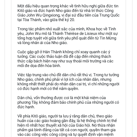
Một dấu hiệu quan trọng khác về tình hữu nghị giữa đức tin
Kitô giáo và đức hạnh Nho giáo đến từ nhà trí thức Công
Giáo John Wu Qingxiong, vị đại sứ đầu tiên của Trung Quốc
tại Tòa Thánh, vào giữa thế kỷ 20.
Trong tác phẩm nhỏ xuất sắc của mình, Khoa học về Tình
yêu, John Wu mô tả Thánh Thérèse de Lisieux như một sự
tổng hợp tuyệt vời giữa tình yêu phổ quát đến từ Tin Mừng
và lòng nhân ái của Nho giáo.
Cuộc gặp gỡ ở Hán Thành không chỉ xoay quanh các ý
tưởng. Các cuộc thảo luận đã đề cập đến những thách
thức cấp bách hiện nay như suy thoái môi trường và các
mối đe dọa đến hòa bình.
Việc tập trung vào chủ đề dân chủ rất thú vị. Trong tư tưởng
Nho giáo, chính phủ phải vì lợi ích của nhân dân, nhưng
không nhất thiết phải do nhân dân cai trị, vì chỉ những người
có đức hạnh mới có thể nắm quyền.
Dân chủ, vốn thường được coi là một khái niệm của
phương Tây, không đảm bảo chính phủ của những người có
đức hạnh.
Về phía Kitô giáo, người ta lưu ý rằng dân chủ, theo giáo
huấn của các giáo hoàng gần đây, là hệ thống chính trị thể
hiện rõ nhất học thuyết xã hội của Giáo hội. Nó thừa nhận
phẩm giá bình đẳng của tất cả con người, quyền tham gia
vào các công việc công cộng và tự quyết định vận mệnh