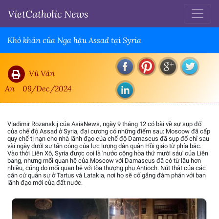
VietCatholic News
Khó khăn của Nga hậu Assad tại Syria
Vũ Văn
An
09/Dec/2024
Vladimir Rozanskij của AsiaNews, ngày 9 tháng 12 có bài về sự sụp đổ
của chế độ Assad ở Syria, đại cương có những điểm sau: Moscow đã cấp
quy chế tị nạn cho nhà lãnh đạo của chế độ Damascus đã sụp đổ chỉ sau
vài ngày dưới sự tấn công của lực lượng dân quân Hồi giáo từ phía bắc.
Vào thời Liên Xô, Syria được coi là 'nước cộng hòa thứ mười sáu' của Liên
bang, nhưng mối quan hệ của Moscow với Damascus đã có từ lâu hơn
nhiều, cũng do mối quan hệ với tòa thượng phụ Antioch. Nút thắt của các
căn cứ quân sự ở Tartus và Latakia, nơi họ sẽ cố gắng đàm phán với ban
lãnh đạo mới của đất nước.