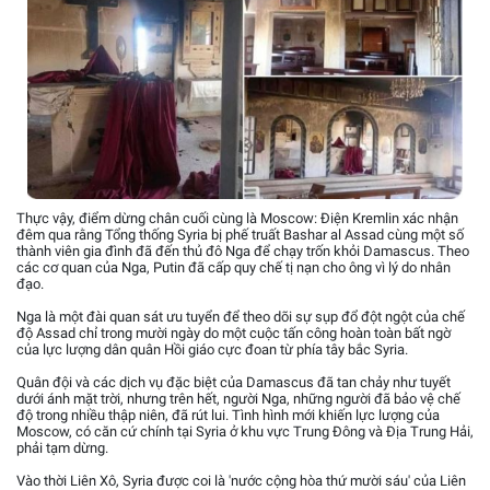
Thực vậy, điểm dừng chân cuối cùng là Moscow: Điện Kremlin xác nhận
đêm qua rằng Tổng thống Syria bị phế truất Bashar al Assad cùng một số
thành viên gia đình đã đến thủ đô Nga để chạy trốn khỏi Damascus. Theo
các cơ quan của Nga, Putin đã cấp quy chế tị nạn cho ông vì lý do nhân
đạo.
Nga là một đài quan sát ưu tuyển để theo dõi sự sụp đổ đột ngột của chế
độ Assad chỉ trong mười ngày do một cuộc tấn công hoàn toàn bất ngờ
của lực lượng dân quân Hồi giáo cực đoan từ phía tây bắc Syria.
Quân đội và các dịch vụ đặc biệt của Damascus đã tan chảy như tuyết
dưới ánh mặt trời, nhưng trên hết, người Nga, những người đã bảo vệ chế
độ trong nhiều thập niên, đã rút lui. Tình hình mới khiến lực lượng của
Moscow, có căn cứ chính tại Syria ở khu vực Trung Đông và Địa Trung Hải,
phải tạm dừng.
Vào thời Liên Xô, Syria được coi là 'nước cộng hòa thứ mười sáu' của Liên