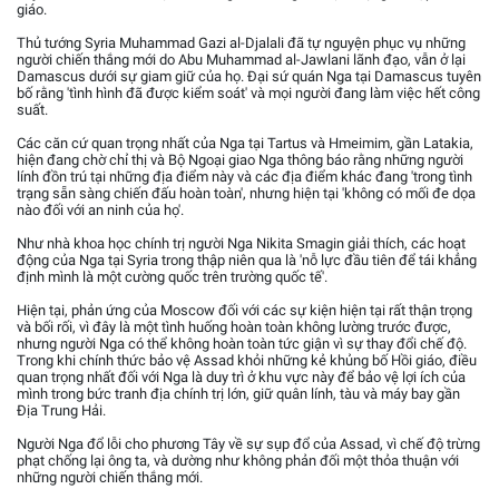
giáo.
Thủ tướng Syria Muhammad Gazi al-Djalali đã tự nguyện phục vụ những
người chiến thắng mới do Abu Muhammad al-Jawlani lãnh đạo, vẫn ở lại
Damascus dưới sự giam giữ của họ. Đại sứ quán Nga tại Damascus tuyên
bố rằng 'tình hình đã được kiểm soát' và mọi người đang làm việc hết công
suất.
Các căn cứ quan trọng nhất của Nga tại Tartus và Hmeimim, gần Latakia,
hiện đang chờ chỉ thị và Bộ Ngoại giao Nga thông báo rằng những người
lính đồn trú tại những địa điểm này và các địa điểm khác đang 'trong tình
trạng sẵn sàng chiến đấu hoàn toàn', nhưng hiện tại 'không có mối đe dọa
nào đối với an ninh của họ'.
Như nhà khoa học chính trị người Nga Nikita Smagin giải thích, các hoạt
động của Nga tại Syria trong thập niên qua là 'nỗ lực đầu tiên để tái khẳng
định mình là một cường quốc trên trường quốc tế'.
Hiện tại, phản ứng của Moscow đối với các sự kiện hiện tại rất thận trọng
và bối rối, vì đây là một tình huống hoàn toàn không lường trước được,
nhưng người Nga có thể không hoàn toàn tức giận vì sự thay đổi chế độ.
Trong khi chính thức bảo vệ Assad khỏi những kẻ khủng bố Hồi giáo, điều
quan trọng nhất đối với Nga là duy trì ở khu vực này để bảo vệ lợi ích của
mình trong bức tranh địa chính trị lớn, giữ quân lính, tàu và máy bay gần
Địa Trung Hải.
Người Nga đổ lỗi cho phương Tây về sự sụp đổ của Assad, vì chế độ trừng
phạt chống lại ông ta, và dường như không phản đối một thỏa thuận với
những người chiến thắng mới.