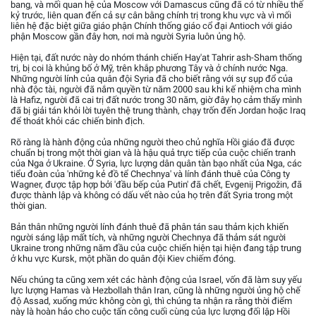
bang, và mối quan hệ của Moscow với Damascus cũng đã có từ nhiều thế
kỷ trước, liên quan đến cả sự cân bằng chính trị trong khu vực và vì mối
liên hệ đặc biệt giữa giáo phận Chính thống giáo cổ đại Antioch với giáo
phận Moscow gần đây hơn, nơi mà người Syria luôn ủng hộ.
Hiện tại, đất nước này do nhóm thánh chiến Hay'at Tahrir ash-Sham thống
trị, bị coi là khủng bố ở Mỹ, trên khắp phương Tây và ở chính nước Nga.
Những người lính của quân đội Syria đã cho biết rằng với sự sụp đổ của
nhà độc tài, người đã nắm quyền từ năm 2000 sau khi kế nhiệm cha mình
là Hafiz, người đã cai trị đất nước trong 30 năm, giờ đây họ cảm thấy mình
đã bị giải tán khỏi lời tuyên thệ trung thành, chạy trốn đến Jordan hoặc Iraq
để thoát khỏi các chiến binh địch.
Rõ ràng là hành động của những người theo chủ nghĩa Hồi giáo đã được
chuẩn bị trong một thời gian và là hậu quả trực tiếp của cuộc chiến tranh
của Nga ở Ukraine. Ở Syria, lực lượng dân quân tàn bạo nhất của Nga, các
tiểu đoàn của 'những kẻ đồ tể Chechnya' và lính đánh thuê của Công ty
Wagner, được tập hợp bởi 'đầu bếp của Putin' đã chết, Evgenij Prigožin, đã
được thành lập và không có dấu vết nào của họ trên đất Syria trong một
thời gian.
Bản thân những người lính đánh thuê đã phân tán sau thảm kịch khiến
người sáng lập mất tích, và những người Chechnya đã thảm sát người
Ukraine trong những năm đầu của cuộc chiến hiện tại hiện đang tập trung
ở khu vực Kursk, một phần do quân đội Kiev chiếm đóng.
Nếu chúng ta cũng xem xét các hành động của Israel, vốn đã làm suy yếu
lực lượng Hamas và Hezbollah thân Iran, cũng là những người ủng hộ chế
độ Assad, xuống mức không còn gì, thì chúng ta nhận ra rằng thời điểm
này là hoàn hảo cho cuộc tấn công cuối cùng của lực lượng đối lập Hồi