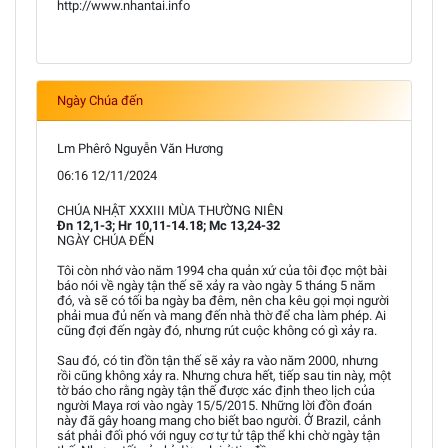
http://www.nhantai.info
Ngày Chúa đến
Lm Phêrô Nguyễn Văn Hương
06:16 12/11/2024
CHÚA NHẬT XXXIII MÙA THƯỜNG NIÊN
Đn 12,1-3; Hr 10,11-14.18; Mc 13,24-32
NGÀY CHÚA ĐẾN
Tôi còn nhớ vào năm 1994 cha quản xứ của tôi đọc một bài
báo nói về ngày tận thế sẽ xảy ra vào ngày 5 tháng 5 năm
đó, và sẽ có tối ba ngày ba đêm, nên cha kêu gọi mọi người
phải mua đủ nến và mang đến nhà thờ để cha làm phép. Ai
cũng đợi đến ngày đó, nhưng rút cuộc không có gì xảy ra.
Sau đó, có tin đồn tận thế sẽ xảy ra vào năm 2000, nhưng
rồi cũng không xảy ra. Nhưng chưa hết, tiếp sau tin này, một
tờ báo cho rằng ngày tận thế được xác định theo lịch của
người Maya rơi vào ngày 15/5/2015. Những lời đồn đoán
này đã gây hoang mang cho biết bao người. Ở Brazil, cảnh
sát phải đối phó với nguy cơ tự tử tập thể khi chờ ngày tận