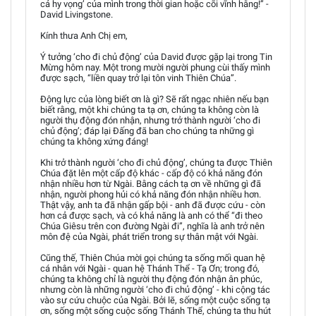
cả hy vọng’ của mình trong thời gian hoặc cõi vĩnh hằng!” -
David Livingstone.
Kính thưa Anh Chị em,
Ý tưởng ‘cho đi chủ động’ của David được gặp lại trong Tin
Mừng hôm nay. Một trong mười người phung cùi thấy mình
được sạch, “liền quay trở lại tôn vinh Thiên Chúa”.
Động lực của lòng biết ơn là gì? Sẽ rất ngạc nhiên nếu bạn
biết rằng, một khi chúng ta tạ ơn, chúng ta không còn là
người thụ động đón nhận, nhưng trở thành người ‘cho đi
chủ động’; đáp lại Đấng đã ban cho chúng ta những gì
chúng ta không xứng đáng!
Khi trở thành người ‘cho đi chủ động’, chúng ta được Thiên
Chúa đặt lên một cấp độ khác - cấp độ có khả năng đón
nhận nhiều hơn từ Ngài. Bằng cách tạ ơn về những gì đã
nhận, người phong hủi có khả năng đón nhận nhiều hơn.
Thật vậy, anh ta đã nhận gấp bội - anh đã được cứu - còn
hơn cả được sạch, và có khả năng là anh có thể “đi theo
Chúa Giêsu trên con đường Ngài đi”, nghĩa là anh trở nên
môn đệ của Ngài, phát triển trong sự thân mật với Ngài.
Cũng thế, Thiên Chúa mời gọi chúng ta sống mối quan hệ
cá nhân với Ngài - quan hệ Thánh Thể - Tạ Ơn; trong đó,
chúng ta không chỉ là người thụ động đón nhận ân phúc,
nhưng còn là những người ‘cho đi chủ động’ - khi cộng tác
vào sự cứu chuộc của Ngài. Bởi lẽ, sống một cuộc sống tạ
ơn, sống một sống cuộc sống Thánh Thể, chúng ta thu hút