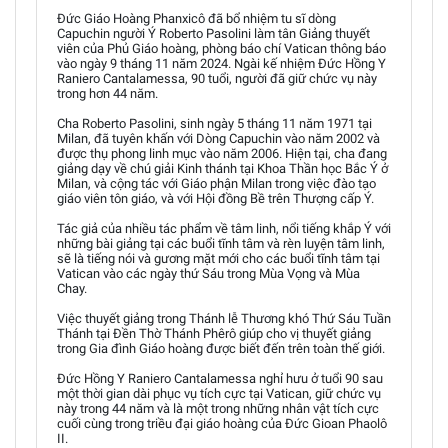
Đức Giáo Hoàng Phanxicô đã bổ nhiệm tu sĩ dòng
Capuchin người Ý Roberto Pasolini làm tân Giảng thuyết
viên của Phủ Giáo hoàng, phòng báo chí Vatican thông báo
vào ngày 9 tháng 11 năm 2024. Ngài kế nhiệm Đức Hồng Y
Raniero Cantalamessa, 90 tuổi, người đã giữ chức vụ này
trong hơn 44 năm.
Cha Roberto Pasolini, sinh ngày 5 tháng 11 năm 1971 tại
Milan, đã tuyên khấn với Dòng Capuchin vào năm 2002 và
được thụ phong linh mục vào năm 2006. Hiện tại, cha đang
giảng dạy về chú giải Kinh thánh tại Khoa Thần học Bắc Ý ở
Milan, và cộng tác với Giáo phận Milan trong việc đào tạo
giáo viên tôn giáo, và với Hội đồng Bề trên Thượng cấp Ý.
Tác giả của nhiều tác phẩm về tâm linh, nổi tiếng khắp Ý với
những bài giảng tại các buổi tĩnh tâm và rèn luyện tâm linh,
sẽ là tiếng nói và gương mặt mới cho các buổi tĩnh tâm tại
Vatican vào các ngày thứ Sáu trong Mùa Vọng và Mùa
Chay.
Việc thuyết giảng trong Thánh lễ Thương khó Thứ Sáu Tuần
Thánh tại Đền Thờ Thánh Phêrô giúp cho vị thuyết giảng
trong Gia đình Giáo hoàng được biết đến trên toàn thế giới.
Đức Hồng Y Raniero Cantalamessa nghỉ hưu ở tuổi 90 sau
một thời gian dài phục vụ tích cực tại Vatican, giữ chức vụ
này trong 44 năm và là một trong những nhân vật tích cực
cuối cùng trong triều đại giáo hoàng của Đức Gioan Phaolô
II.