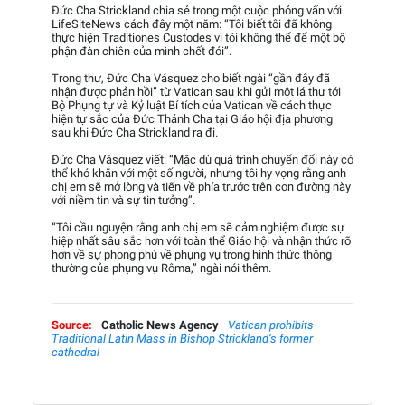
Đức Cha Strickland chia sẻ trong một cuộc phỏng vấn với
LifeSiteNews cách đây một năm: “Tôi biết tôi đã không
thực hiện Traditiones Custodes vì tôi không thể để một bộ
phận đàn chiên của mình chết đói”.
Trong thư, Đức Cha Vásquez cho biết ngài “gần đây đã
nhận được phản hồi” từ Vatican sau khi gửi một lá thư tới
Bộ Phụng tự và Kỷ luật Bí tích của Vatican về cách thực
hiện tự sắc của Đức Thánh Cha tại Giáo hội địa phương
sau khi Đức Cha Strickland ra đi.
Đức Cha Vásquez viết: “Mặc dù quá trình chuyển đổi này có
thể khó khăn với một số người, nhưng tôi hy vọng rằng anh
chị em sẽ mở lòng và tiến về phía trước trên con đường này
với niềm tin và sự tin tưởng”.
“Tôi cầu nguyện rằng anh chị em sẽ cảm nghiệm được sự
hiệp nhất sâu sắc hơn với toàn thể Giáo hội và nhận thức rõ
hơn về sự phong phú về phụng vụ trong hình thức thông
thường của phụng vụ Rôma,” ngài nói thêm.
Source:
Catholic News Agency
Vatican prohibits
Traditional Latin Mass in Bishop Strickland’s former
cathedral