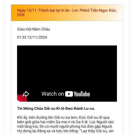
Ngày 13/11: Thành bại tại tri ân - Lm. Phêrô Trần Ngọc Đức,
SDB
Giáo Hội Năm Châu
01:33 12/11/2024
Tin Mừng Chúa Giê-su Ki-tô theo thánh Lu-ca.
Khi ấy, trên đường lên Giê-ru-sa-lem, Đức Giê-su đi qua
biên giới giữa hai miền Sa-ma-ri và Ga-li-lê. Lúc Người vào
một làng kia, thì có mười người phong hủi đón gặp Người.
Họ dừng lại đằng xa và kêu lớn tiếng: “Lạy thầy Giê-su, xin