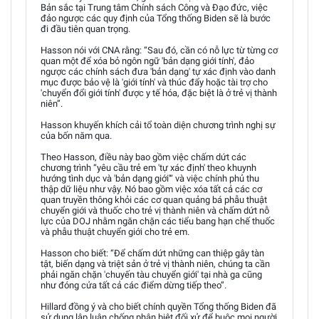
Bản sắc tại Trung tâm Chính sách Công và Đạo đức, việc
đảo ngược các quy định của Tổng thống Biden sẽ là bước
đi đầu tiên quan trọng.
Hasson nói với CNA rằng: “Sau đó, cần có nỗ lực từ từng cơ
quan một để xóa bỏ ngôn ngữ 'bản dạng giới tính', đảo
ngược các chính sách đưa 'bản dạng' tự xác định vào danh
mục được bảo vệ là 'giới tính' và thúc đẩy hoặc tài trợ cho
'chuyển đổi giới tính' được y tế hóa, đặc biệt là ở trẻ vị thành
niên”.
Hasson khuyến khích cải tổ toàn diện chương trình nghị sự
của bốn năm qua.
Theo Hasson, điều này bao gồm việc chấm dứt các
chương trình “yêu cầu trẻ em 'tự xác định' theo khuynh
hướng tình dục và 'bản dạng giới'“ và việc chính phủ thu
thập dữ liệu như vậy. Nó bao gồm việc xóa tất cả các cơ
quan truyền thông khỏi các cơ quan quảng bá phẫu thuật
chuyển giới và thuốc cho trẻ vị thành niên và chấm dứt nỗ
lực của DOJ nhằm ngăn chặn các tiểu bang hạn chế thuốc
và phẫu thuật chuyển giới cho trẻ em.
Hasson cho biết: “Để chấm dứt những can thiệp gây tàn
tật, biến dạng và triệt sản ở trẻ vị thành niên, chúng ta cần
phải ngăn chặn 'chuyến tàu chuyển giới' tại nhà ga cũng
như đóng cửa tất cả các điểm dừng tiếp theo”.
Hillard đồng ý và cho biết chính quyền Tổng thống Biden đã
sử dụng lập luận chống phân biệt đối xử để buộc mọi người