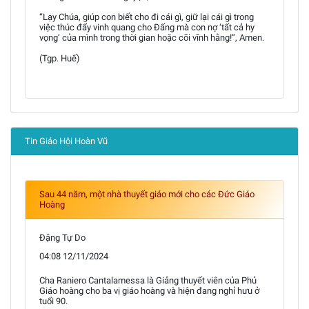
“Lạy Chúa, giúp con biết cho đi cái gì, giữ lại cái gì trong
việc thúc đẩy vinh quang cho Đấng mà con nợ ‘tất cả hy
vọng’ của mình trong thời gian hoặc cõi vĩnh hằng!”, Amen.
(Tgp. Huế)
Tin Giáo Hội Hoàn Vũ
Sau 44 năm, một nhà thuyết giáo mới cho các Đức Giáo
Hoàng
Đặng Tự Do
04:08 12/11/2024
Cha Raniero Cantalamessa là Giảng thuyết viên của Phủ
Giáo hoàng cho ba vị giáo hoàng và hiện đang nghỉ hưu ở
tuổi 90.