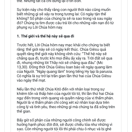
thế. Nhưng tất cả chỉ dừng lại ở tin đồn.
Sự kiện này cho thấy rằng con người thời nào cũng muốn
biết những gì sẽ xảy ra trong tương lai: Có ngày tận thế
không? Số phận của chúng ta sẽ ra sao trong và sau ngày
đó? Chúng ta tìm được câu trả lời cho những vấn nạn đó từ
phụng vụ Lời Chúa hôm nay.
1. Thế giới và thế hệ này sẽ qua đi
Trước hết, Lời Chúa hôm nay mạc khải cho chúng ta biết
rằng: thế giới này sẽ có ngày kết thúc. Chúa Giêsu quả
quyết rằng thế giới này không vĩnh cửu: “Thế hệ này sẽ
chẳng qua đi, trước khi mọi điều ấy xảy ra. Trời đất sẽ qua
đi, nhưng những lời Thầy nói sẽ chẳng qua đâu” (Mc
13,30). Đồng thời Chúa Giêsu loan báo về ngày quang lâm
của Người. “Ngày quang lâm” trong tiếng Hy lạp là parusia.
Có nghĩa là sự trở lại trần gian lần thứ hai của Chúa Giêsu
vào ngày thế mạt.
Nếu lần thứ nhất Chúa Kitô đến với nhân loại trong sự
khiêm tốn và thấp hèn của người tôi tớ, thì lần thứ hai Chúa
ngự đến trong vinh quang và quyền năng của vị thẩm phán.
Người là vị thẩm phán chí công xét xử nhân loại dựa trên
công lý và tình yêu, theo những gì mà chúng ta đã sống trên
thế gian.
Bấy giờ số phận của những người công chính sẽ được
hưởng hạnh phúc đời đời, sẽ được chiếu tỏa như những vì
sao. Còn những người tội lỗi thì phải chịu ô nhục và bị ghê