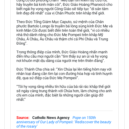
củng cố bởi phương châm “Nếu bạn tìm kiếm sự cứu rỗi,
hãy truyền bá kinh mân côi”, Đức Giáo Hoàng Phanxicô cho
biết ngài hy vọng người Công Giáo sẽ tiếp tục “di sản tâm
linh đẹp đẽ nhất” của vị Chân Phước trên khắp thế giới.
Theo Đức Tổng Giám Mục Caputo, sứ mệnh của Chân
phước Bartolo Longo là truyền bá lòng sùng kính Đức Mẹ và
kinh Mân Côi được biết đến trên toàn thế giới, “vì có nhiều
nhà thờ dành riêng cho Đức Mẹ Pompeii trên khắp Mỹ
Châu, Á Châu, Âu Châu và thậm chí cả Phi Châu và Trung
Đông”.
Trong thông điệp của mình, Đức Giáo Hoàng nhấn mạnh
đến nhu cầu mọi người cần “tìm thấy sự an ủi và hy vọng
nơi khuôn mặt dịu dàng của người mẹ trên thiên đàng”.
Đức Thánh Cha chia sẻ: “Xin Chúa lại lên tiếng hôm nay với
nhân loại đang cần tìm lại con đường hòa hợp và tình huynh
đệ, qua sứ điệp của Đức Mẹ Pompeii”.
“Tôi hy vọng rằng nhiều tín hữu của bà rải rác khắp thế giới
sẽ ngày càng trung thành với Chúa hơn, làm chứng cho anh
chị em của mình, đặc biệt là những người cần giúp đỡ
nhất.”
Source:
Catholic News Agency
Pope on 150th
anniversary of Our Lady of Pompeii: ‘Rediscover the beauty
of the rosary’