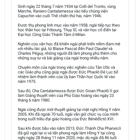
Sinh ngày 22 tháng 7 năm 1934 tại Colli del Tronto, vùng
Marche, Raniero Cantalamessa vào tiểu chủng viện
Capuchin vào cuối Thế chiến thứ hai, năm 1946.
Được thụ phong linh mục vào năm 1958, ngài tiếp tục theo
học thần học tại Fribourg, Thụy Sĩ, và văn học cổ điển tại
Đại học Công Giáo Thánh Tâm ở Milan.
Nghiên cứu văn học đã khiến ngài phát triển niềm đam mê
với nhiều tác giả, từ Blaise Pascal đến Paul Claudel và
Charles Péguy, những người đã làm phong phú thêm cho
những suy tư và bài giảng của ngài trong nhiều năm.
Chuyên môn của ngài trong việc nghiên cứu Tân Ước và
các Giáo phụ cũng giúp ngài được Đức Phaolô Đệ Lục bổ
nhiệm làm thành viên của Ủy ban Thần học Quốc tế vào
năm 1975.
Sau đó, Cha Cantalamessa được Đức Gioan Phaolô II gọi
làm Giảng thuyết viên của Phủ Giáo hoàng vào ngày 23
tháng 6 năm 1980.
Ngài cũng được mời thuyết giảng tại mật nghị Hồng Y năm
2005. Khi đã ngoài 70 tuổi, ngài vẫn giữ chức vụ của mình
trong suốt triều đại giáo hoàng của Đức Bênêđíctô XVI.
Sau khi được bầu vào năm 2013, Đức Thánh Cha Phanxicô
đã giữ ngài tại vị và tấn phong ngài làm Hồng Y tại công
nghị ngày 28 tháng 11 năm 2020, mặc dù ngài đã 86 tuổi