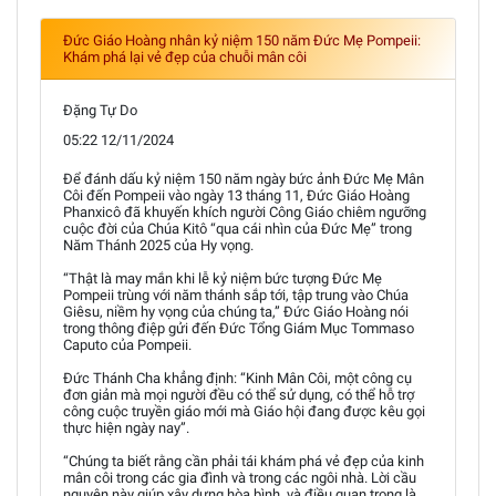
Đức Giáo Hoàng nhân kỷ niệm 150 năm Đức Mẹ Pompeii:
Khám phá lại vẻ đẹp của chuỗi mân côi
Đặng Tự Do
05:22 12/11/2024
Để đánh dấu kỷ niệm 150 năm ngày bức ảnh Đức Mẹ Mân
Côi đến Pompeii vào ngày 13 tháng 11, Đức Giáo Hoàng
Phanxicô đã khuyến khích người Công Giáo chiêm ngưỡng
cuộc đời của Chúa Kitô “qua cái nhìn của Đức Mẹ” trong
Năm Thánh 2025 của Hy vọng.
“Thật là may mắn khi lễ kỷ niệm bức tượng Đức Mẹ
Pompeii trùng với năm thánh sắp tới, tập trung vào Chúa
Giêsu, niềm hy vọng của chúng ta,” Đức Giáo Hoàng nói
trong thông điệp gửi đến Đức Tổng Giám Mục Tommaso
Caputo của Pompeii.
Đức Thánh Cha khẳng định: “Kinh Mân Côi, một công cụ
đơn giản mà mọi người đều có thể sử dụng, có thể hỗ trợ
công cuộc truyền giáo mới mà Giáo hội đang được kêu gọi
thực hiện ngày nay”.
“Chúng ta biết rằng cần phải tái khám phá vẻ đẹp của kinh
mân côi trong các gia đình và trong các ngôi nhà. Lời cầu
nguyện này giúp xây dựng hòa bình, và điều quan trọng là