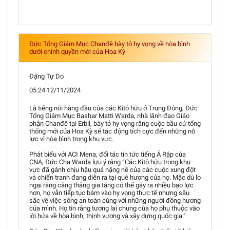
Đức Tổng Giám Mục Chanđê bày tỏ hy vọng về hòa bình
dưới chính quyền mới của Hoa Kỳ
Đặng Tự Do
05:24 12/11/2024
Là tiếng nói hàng đầu của các Kitô hữu ở Trung Đông, Đức
Tổng Giám Mục Bashar Matti Warda, nhà lãnh đạo Giáo
phận Chanđê tại Erbil, bày tỏ hy vọng rằng cuộc bầu cử tổng
thống mới của Hoa Kỳ sẽ tác động tích cực đến những nỗ
lực vì hòa bình trong khu vực.
Phát biểu với ACI Mena, đối tác tin tức tiếng Ả Rập của
CNA, Đức Cha Warda lưu ý rằng “Các Kitô hữu trong khu
vực đã gánh chịu hậu quả nặng nề của các cuộc xung đột
và chiến tranh đang diễn ra tại quê hương của họ. Mặc dù lo
ngại rằng căng thẳng gia tăng có thể gây ra nhiều bạo lực
hơn, họ vẫn tiếp tục bám vào hy vọng thực tế nhưng sâu
sắc về việc sống an toàn cùng với những người đồng hương
của mình. Họ tin rằng tương lai chung của họ phụ thuộc vào
lời hứa về hòa bình, thịnh vượng và xây dựng quốc gia.”