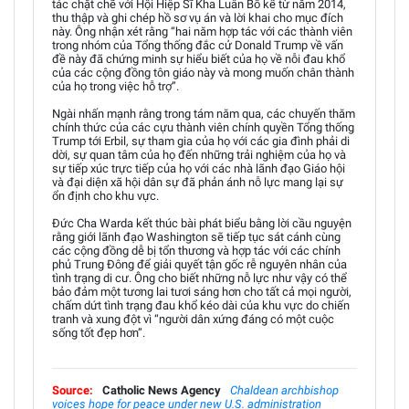
tác chặt chẽ với Hội Hiệp Sĩ Kha Luân Bố kể từ năm 2014,
thu thập và ghi chép hồ sơ vụ án và lời khai cho mục đích
này. Ông nhận xét rằng “hai năm hợp tác với các thành viên
trong nhóm của Tổng thống đắc cử Donald Trump về vấn
đề này đã chứng minh sự hiểu biết của họ về nỗi đau khổ
của các cộng đồng tôn giáo này và mong muốn chân thành
của họ trong việc hỗ trợ”.
Ngài nhấn mạnh rằng trong tám năm qua, các chuyến thăm
chính thức của các cựu thành viên chính quyền Tổng thống
Trump tới Erbil, sự tham gia của họ với các gia đình phải di
dời, sự quan tâm của họ đến những trải nghiệm của họ và
sự tiếp xúc trực tiếp của họ với các nhà lãnh đạo Giáo hội
và đại diện xã hội dân sự đã phản ánh nỗ lực mang lại sự
ổn định cho khu vực.
Đức Cha Warda kết thúc bài phát biểu bằng lời cầu nguyện
rằng giới lãnh đạo Washington sẽ tiếp tục sát cánh cùng
các cộng đồng dễ bị tổn thương và hợp tác với các chính
phủ Trung Đông để giải quyết tận gốc rễ nguyên nhân của
tình trạng di cư. Ông cho biết những nỗ lực như vậy có thể
bảo đảm một tương lai tươi sáng hơn cho tất cả mọi người,
chấm dứt tình trạng đau khổ kéo dài của khu vực do chiến
tranh và xung đột vì “người dân xứng đáng có một cuộc
sống tốt đẹp hơn”.
Source:
Catholic News Agency
Chaldean archbishop
voices hope for peace under new U.S. administration