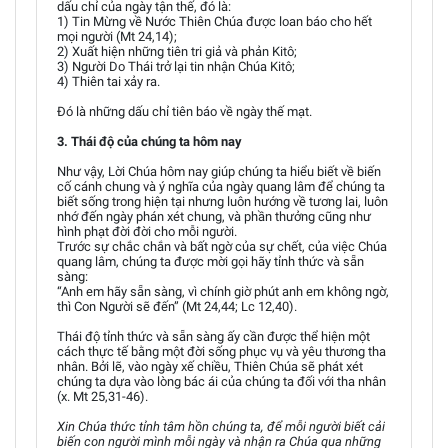
dấu chỉ của ngày tận thế, đó là:
1) Tin Mừng về Nước Thiên Chúa được loan báo cho hết
mọi người (Mt 24,14);
2) Xuất hiện những tiên tri giả và phản Kitô;
3) Người Do Thái trở lại tin nhận Chúa Kitô;
4) Thiên tai xảy ra.
Đó là những dấu chỉ tiên báo về ngày thế mạt.
3. Thái độ của chúng ta hôm nay
Như vậy, Lời Chúa hôm nay giúp chúng ta hiểu biết về biến
cố cánh chung và ý nghĩa của ngày quang lâm để chúng ta
biết sống trong hiện tại nhưng luôn hướng về tương lai, luôn
nhớ đến ngày phán xét chung, và phần thưởng cũng như
hình phạt đời đời cho mỗi người.
Trước sự chắc chắn và bất ngờ của sự chết, của việc Chúa
quang lâm, chúng ta được mời gọi hãy tỉnh thức và sẵn
sàng:
“Anh em hãy sẵn sàng, vì chính giờ phút anh em không ngờ,
thì Con Người sẽ đến” (Mt 24,44; Lc 12,40).
Thái độ tỉnh thức và sẵn sàng ấy cần được thể hiện một
cách thực tế bằng một đời sống phục vụ và yêu thương tha
nhân. Bởi lẽ, vào ngày xế chiều, Thiên Chúa sẽ phát xét
chúng ta dựa vào lòng bác ái của chúng ta đối với tha nhân
(x. Mt 25,31-46).
Xin Chúa thức tỉnh tâm hồn chúng ta, để mỗi người biết cải
biến con người mình mỗi ngày và nhận ra Chúa qua những