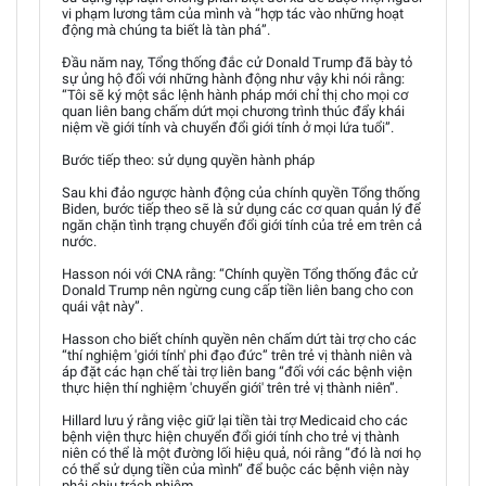
vi phạm lương tâm của mình và “hợp tác vào những hoạt
động mà chúng ta biết là tàn phá”.
Đầu năm nay, Tổng thống đắc cử Donald Trump đã bày tỏ
sự ủng hộ đối với những hành động như vậy khi nói rằng:
“Tôi sẽ ký một sắc lệnh hành pháp mới chỉ thị cho mọi cơ
quan liên bang chấm dứt mọi chương trình thúc đẩy khái
niệm về giới tính và chuyển đổi giới tính ở mọi lứa tuổi”.
Bước tiếp theo: sử dụng quyền hành pháp
Sau khi đảo ngược hành động của chính quyền Tổng thống
Biden, bước tiếp theo sẽ là sử dụng các cơ quan quản lý để
ngăn chặn tình trạng chuyển đổi giới tính của trẻ em trên cả
nước.
Hasson nói với CNA rằng: “Chính quyền Tổng thống đắc cử
Donald Trump nên ngừng cung cấp tiền liên bang cho con
quái vật này”.
Hasson cho biết chính quyền nên chấm dứt tài trợ cho các
“thí nghiệm 'giới tính' phi đạo đức” trên trẻ vị thành niên và
áp đặt các hạn chế tài trợ liên bang “đối với các bệnh viện
thực hiện thí nghiệm 'chuyển giới' trên trẻ vị thành niên”.
Hillard lưu ý rằng việc giữ lại tiền tài trợ Medicaid cho các
bệnh viện thực hiện chuyển đổi giới tính cho trẻ vị thành
niên có thể là một đường lối hiệu quả, nói rằng “đó là nơi họ
có thể sử dụng tiền của mình” để buộc các bệnh viện này
phải chịu trách nhiệm.