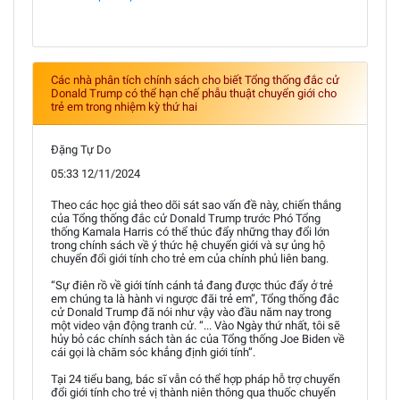
Các nhà phân tích chính sách cho biết Tổng thống đắc cử
Donald Trump có thể hạn chế phẫu thuật chuyển giới cho
trẻ em trong nhiệm kỳ thứ hai
Đặng Tự Do
05:33 12/11/2024
Theo các học giả theo dõi sát sao vấn đề này, chiến thắng
của Tổng thống đắc cử Donald Trump trước Phó Tổng
thống Kamala Harris có thể thúc đẩy những thay đổi lớn
trong chính sách về ý thức hệ chuyển giới và sự ủng hộ
chuyển đổi giới tính cho trẻ em của chính phủ liên bang.
“Sự điên rồ về giới tính cánh tả đang được thúc đẩy ở trẻ
em chúng ta là hành vi ngược đãi trẻ em”, Tổng thống đắc
cử Donald Trump đã nói như vậy vào đầu năm nay trong
một video vận động tranh cử. “... Vào Ngày thứ nhất, tôi sẽ
hủy bỏ các chính sách tàn ác của Tổng thống Joe Biden về
cái gọi là chăm sóc khẳng định giới tính”.
Tại 24 tiểu bang, bác sĩ vẫn có thể hợp pháp hỗ trợ chuyển
đổi giới tính cho trẻ vị thành niên thông qua thuốc chuyển