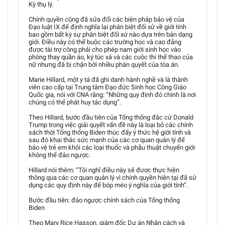
Kỳ thụ lý.
Chính quyền cũng đã sửa đổi các biện pháp bảo vệ của
Đạo luật IX để định nghĩa lại phân biệt đối xử về giới tính
bao gồm bất kỳ sự phân biệt đối xử nào dựa trên bản dạng
giới. Điều này có thể buộc các trường học và cao đẳng
được tài trợ công phải cho phép nam giới sinh học vào
phòng thay quần áo, ký túc xá và các cuộc thi thể thao của
nữ nhưng đã bị chặn bởi nhiều phán quyết của tòa án.
Marie Hillard, một y tá đã ghi danh hành nghề và là thành
viên cao cấp tại Trung tâm Đạo đức Sinh học Công Giáo
Quốc gia, nói với CNA rằng: “Những quy định đó chính là nơi
chúng có thể phát huy tác dụng”.
Theo Hillard, bước đầu tiên của Tổng thống đắc cử Donald
Trump trong việc giải quyết vấn đề này là loại bỏ các chính
sách thời Tổng thống Biden thúc đẩy ý thức hệ giới tính và
sau đó khai thác sức mạnh của các cơ quan quản lý để
bảo vệ trẻ em khỏi các loại thuốc và phẫu thuật chuyển giới
không thể đảo ngược.
Hillard nói thêm: “Tôi nghĩ điều này sẽ được thực hiện
thông qua các cơ quan quản lý vì chính quyền hiện tại đã sử
dụng các quy định này để bóp méo ý nghĩa của giới tính”.
Bước đầu tiên: đảo ngược chính sách của Tổng thống
Biden
Theo Mary Rice Hasson, giám đốc Dự án Nhân cách và