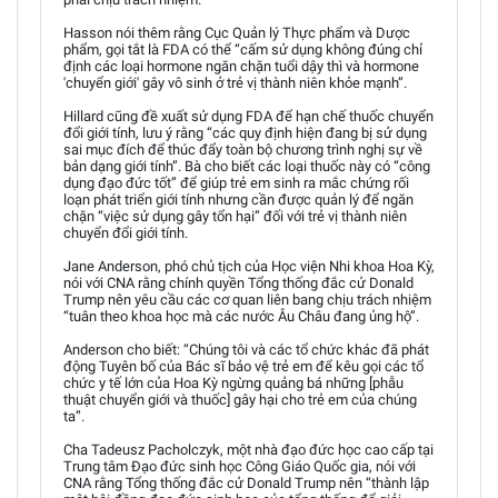
Hasson nói thêm rằng Cục Quản lý Thực phẩm và Dược
phẩm, gọi tắt là FDA có thể “cấm sử dụng không đúng chỉ
định các loại hormone ngăn chặn tuổi dậy thì và hormone
'chuyển giới' gây vô sinh ở trẻ vị thành niên khỏe mạnh”.
Hillard cũng đề xuất sử dụng FDA để hạn chế thuốc chuyển
đổi giới tính, lưu ý rằng “các quy định hiện đang bị sử dụng
sai mục đích để thúc đẩy toàn bộ chương trình nghị sự về
bản dạng giới tính”. Bà cho biết các loại thuốc này có “công
dụng đạo đức tốt” để giúp trẻ em sinh ra mắc chứng rối
loạn phát triển giới tính nhưng cần được quản lý để ngăn
chặn “việc sử dụng gây tổn hại” đối với trẻ vị thành niên
chuyển đổi giới tính.
Jane Anderson, phó chủ tịch của Học viện Nhi khoa Hoa Kỳ,
nói với CNA rằng chính quyền Tổng thống đắc cử Donald
Trump nên yêu cầu các cơ quan liên bang chịu trách nhiệm
“tuân theo khoa học mà các nước Âu Châu đang ủng hộ”.
Anderson cho biết: “Chúng tôi và các tổ chức khác đã phát
động Tuyên bố của Bác sĩ bảo vệ trẻ em để kêu gọi các tổ
chức y tế lớn của Hoa Kỳ ngừng quảng bá những [phẫu
thuật chuyển giới và thuốc] gây hại cho trẻ em của chúng
ta”.
Cha Tadeusz Pacholczyk, một nhà đạo đức học cao cấp tại
Trung tâm Đạo đức sinh học Công Giáo Quốc gia, nói với
CNA rằng Tổng thống đắc cử Donald Trump nên “thành lập