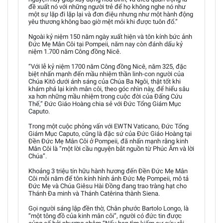
đề xuất nó với những người trẻ để họ không nghe nó như
một sự lặp đi lặp lại và đơn điệu nhưng như một hành động
yêu thương không bao giờ mệt mỏi khi được tuôn đổ.”
Ngoài kỷ niệm 150 năm ngày xuất hiện và tôn kính bức ảnh
Đức Mẹ Mân Côi tại Pompeii, năm nay còn đánh dấu kỷ
niệm 1.700 năm Công đồng Nicê.
“Với lễ kỷ niệm 1700 năm Công đồng Nicê, năm 325, đặc
biệt nhấn mạnh đến mầu nhiệm thần linh-con người của
Chúa Kitô dưới ánh sáng của Chúa Ba Ngôi, thật tốt khi
khám phá lại kinh mân côi, theo góc nhìn này, để hiểu sâu
xa hơn những mầu nhiệm trong cuộc đời của Đấng Cứu
Thế,” Đức Giáo Hoàng chia sẻ với Đức Tổng Giám Mục
Caputo.
Trong một cuộc phỏng vấn với EWTN Vaticano, Đức Tổng
Giám Mục Caputo, cũng là đặc sứ của Đức Giáo Hoàng tại
Đền Đức Mẹ Mân Côi ở Pompeii, đã nhấn mạnh rằng kinh
Mân Côi là “một lời cầu nguyện bắt nguồn từ Phúc Âm và lời
Chúa”.
Khoảng 3 triệu tín hữu hành hương đến Đền Đức Mẹ Mân
Côi mỗi năm để tôn kính hình ảnh Đức Mẹ Pompeii, mô tả
Đức Mẹ và Chúa Giêsu Hài Đồng đang trao tràng hạt cho
Thánh Đa minh và Thánh Catêrina thành Siena.
Gọi người sáng lập đền thờ, Chân phước Bartolo Longo, là
“một tông đồ của kinh mân côi”, người có đức tin được