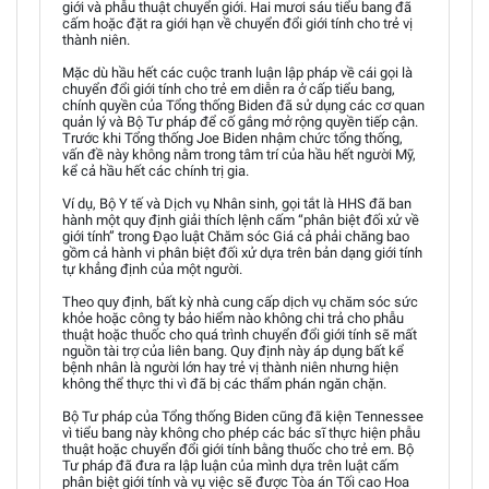
giới và phẫu thuật chuyển giới. Hai mươi sáu tiểu bang đã
cấm hoặc đặt ra giới hạn về chuyển đổi giới tính cho trẻ vị
thành niên.
Mặc dù hầu hết các cuộc tranh luận lập pháp về cái gọi là
chuyển đổi giới tính cho trẻ em diễn ra ở cấp tiểu bang,
chính quyền của Tổng thống Biden đã sử dụng các cơ quan
quản lý và Bộ Tư pháp để cố gắng mở rộng quyền tiếp cận.
Trước khi Tổng thống Joe Biden nhậm chức tổng thống,
vấn đề này không nằm trong tâm trí của hầu hết người Mỹ,
kể cả hầu hết các chính trị gia.
Ví dụ, Bộ Y tế và Dịch vụ Nhân sinh, gọi tắt là HHS đã ban
hành một quy định giải thích lệnh cấm “phân biệt đối xử về
giới tính” trong Đạo luật Chăm sóc Giá cả phải chăng bao
gồm cả hành vi phân biệt đối xử dựa trên bản dạng giới tính
tự khẳng định của một người.
Theo quy định, bất kỳ nhà cung cấp dịch vụ chăm sóc sức
khỏe hoặc công ty bảo hiểm nào không chi trả cho phẫu
thuật hoặc thuốc cho quá trình chuyển đổi giới tính sẽ mất
nguồn tài trợ của liên bang. Quy định này áp dụng bất kể
bệnh nhân là người lớn hay trẻ vị thành niên nhưng hiện
không thể thực thi vì đã bị các thẩm phán ngăn chặn.
Bộ Tư pháp của Tổng thống Biden cũng đã kiện Tennessee
vì tiểu bang này không cho phép các bác sĩ thực hiện phẫu
thuật hoặc chuyển đổi giới tính bằng thuốc cho trẻ em. Bộ
Tư pháp đã đưa ra lập luận của mình dựa trên luật cấm
phân biệt giới tính và vụ việc sẽ được Tòa án Tối cao Hoa