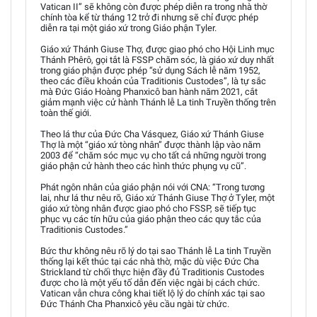
Vatican II” sẽ không còn được phép diễn ra trong nhà thờ
chính tòa kể từ tháng 12 trở đi nhưng sẽ chỉ được phép
diễn ra tại một giáo xứ trong Giáo phận Tyler.
Giáo xứ Thánh Giuse Thợ, được giao phó cho Hội Linh mục
Thánh Phêrô, gọi tắt là FSSP chăm sóc, là giáo xứ duy nhất
trong giáo phận được phép “sử dụng Sách lễ năm 1952,
theo các điều khoản của Traditionis Custodes”, là tự sắc
mà Đức Giáo Hoàng Phanxicô ban hành năm 2021, cắt
giảm mạnh việc cử hành Thánh lễ La tinh Truyền thống trên
toàn thế giới.
Theo lá thư của Đức Cha Vásquez, Giáo xứ Thánh Giuse
Thợ là một “giáo xứ tòng nhân” được thành lập vào năm
2003 để “chăm sóc mục vụ cho tất cả những người trong
giáo phận cử hành theo các hình thức phụng vụ cũ”.
Phát ngôn nhân của giáo phận nói với CNA: “Trong tương
lai, như lá thư nêu rõ, Giáo xứ Thánh Giuse Thợ ở Tyler, một
giáo xứ tòng nhân được giao phó cho FSSP, sẽ tiếp tục
phục vụ các tín hữu của giáo phận theo các quy tắc của
Traditionis Custodes.”
Bức thư không nêu rõ lý do tại sao Thánh lễ La tinh Truyền
thống lại kết thúc tại các nhà thờ, mặc dù việc Đức Cha
Strickland từ chối thực hiện đầy đủ Traditionis Custodes
được cho là một yếu tố dẫn đến việc ngài bị cách chức.
Vatican vẫn chưa công khai tiết lộ lý do chính xác tại sao
Đức Thánh Cha Phanxicô yêu cầu ngài từ chức.