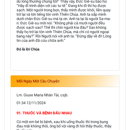
dủ lòng thương chúng tôi!” Thấy vậy, Đức Giê-su bảo họ:
“Hãy đi trình diện với các tư tế.” Đang khi đi thì họ được
sạch. Một người trong bọn, thấy mình được khỏi, liền quay
trở lại và lớn tiếng tôn vinh Thiên Chúa. Anh ta sấp mình
dưới chân Đức Giê-su mà tạ ơn. Anh ta lại là người Sa-ma-
ri. Đức Giê-su mới nói: “Không phải cả mười người đều
được sạch sao? Thế thì chín người kia đâu? Sao không
thấy họ trở lại tôn vinh Thiên Chúa, mà chỉ có người ngoại
bang này?” Rồi Người nói với anh ta: “Đứng dậy về đi! Lòng
tin của anh đã cứu chữa anh.”
Đó là lời Chúa
Mỗi Ngày Một Câu Chuyện
Lm. Giuse Maria Nhân Tài, csjb.
01:34 12/11/2024
91. THUỐC VÀ BỆNH ĐẤU NHAU
Có một em bé bị bệnh, sau khi uống thuốc thì trong bụng
đau mãi không thôi, ông bố vội vàng đi hỏi thầy thuốc, thầy