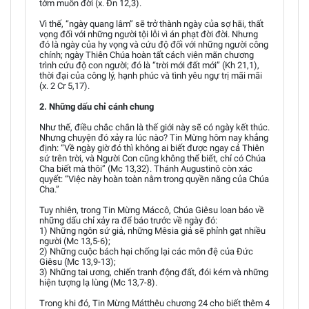
tởm muôn đời (x. Đn 12,3).
Vì thế, “ngày quang lâm” sẽ trở thành ngày của sợ hãi, thất
vọng đối với những người tội lỗi vì án phạt đời đời. Nhưng
đó là ngày của hy vọng và cứu độ đối với những người công
chính; ngày Thiên Chúa hoàn tất cách viên mãn chương
trình cứu độ con người; đó là “trời mới đất mới” (Kh 21,1),
thời đại của công lý, hạnh phúc và tình yêu ngự trị mãi mãi
(x. 2 Cr 5,17).
2. Những dấu chỉ cánh chung
Như thế, điều chắc chắn là thế giới này sẽ có ngày kết thúc.
Nhưng chuyện đó xảy ra lúc nào? Tin Mừng hôm nay khẳng
định: “Về ngày giờ đó thì không ai biết được ngay cả Thiên
sứ trên trời, và Người Con cũng không thể biết, chỉ có Chúa
Cha biết mà thôi” (Mc 13,32). Thánh Augustinô còn xác
quyết: “Việc này hoàn toàn nằm trong quyền năng của Chúa
Cha.”
Tuy nhiên, trong Tin Mừng Máccô, Chúa Giêsu loan báo về
những dấu chỉ xảy ra để báo trước về ngày đó:
1) Những ngôn sứ giả, những Mêsia giả sẽ phỉnh gạt nhiều
người (Mc 13,5-6);
2) Những cuộc bách hại chống lại các môn đệ của Đức
Giêsu (Mc 13,9-13);
3) Những tai ương, chiến tranh động đất, đói kém và những
hiện tượng lạ lùng (Mc 13,7-8).
Trong khi đó, Tin Mừng Mátthêu chương 24 cho biết thêm 4