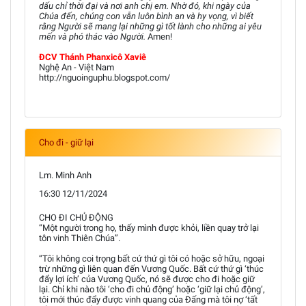
dấu chỉ thời đại và nơi anh chị em. Nhờ đó, khi ngày của
Chúa đến, chúng con vẫn luôn bình an và hy vọng, vì biết
rằng Người sẽ mang lại những gì tốt lành cho những ai yêu
mến và phó thác vào Người.
Amen!
ĐCV Thánh Phanxicô Xaviê
Nghệ An - Việt Nam
http://nguoinguphu.blogspot.com/
Cho đi - giữ lại
Lm. Minh Anh
16:30 12/11/2024
CHO ĐI CHỦ ĐỘNG
“Một người trong họ, thấy mình được khỏi, liền quay trở lại
tôn vinh Thiên Chúa”.
“Tôi không coi trọng bất cứ thứ gì tôi có hoặc sở hữu, ngoại
trừ những gì liên quan đến Vương Quốc. Bất cứ thứ gì ‘thúc
đẩy lợi ích’ của Vương Quốc, nó sẽ được cho đi hoặc giữ
lại. Chỉ khi nào tôi ‘cho đi chủ động’ hoặc ‘giữ lại chủ động’,
tôi mới thúc đẩy được vinh quang của Đấng mà tôi nợ ‘tất