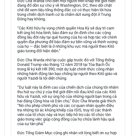
Đức Cha Warda cho biết mọi người trên khắp thế giới hiện
đang đổ dồn sự chú ý về Washington, DC, theo dõi chặt
chẽ để xem liệu tổng thống đắc cử có thực hiện lời hứa
trong chiến dịch tranh cử là chấm dứt xung đột ở Trung
Đông hay không.
“Các Kitô hữu hy vọng chính quyền Hoa Kỳ sẽ duy trì cam
kết ủng hộ hòa bình, bảo đảm sự ổn định cho các cộng
đồng lâu đời này tại quê hương của họ và hợp tác với chính
quyền địa phương để bảo đảm sự bền vững và thịnh vượng
của họ — đặc biệt là ở những khu vực mà người theo Kitô
giáo tương đối hiện diện.”
Đức Cha Warda nhớ lại cuộc gặp trước đó với Tổng thống
Donald Trump vào tháng 12 năm 2018 tại Tòa Bạch Ốc
trong lễ ký kết HR 390, một dự luật chính thức công nhận
những hành động tàn bạo chống lại người theo Kitô giáo và
người Yazidi là tội diệt chủng.
“Dự luật này là đỉnh cao của chiến dịch của chúng tôi nhằm
thu hút sự chú ý của thế giới đến nỗi đau khổ của các Kitô
hữu và Yazidi, với sự ủng hộ của những người bạn trong cả
hai đảng Cộng hòa và Dân chủ,” Đức Cha Warda giải thích.
“Nó cho phép chính phủ và các cơ quan nhân quyền điều
tra những tội ác khủng khiếp của ISIS, truy tố các thành
viên của tổ chức này và trực tiếp hỗ trợ các tổ chức tôn
giáo trong việc giúp cộng đồng của họ chữa lành hậu quả
của sự tàn phá.”
Đức Tổng Giám Mục cũng ghi nhận với lòng biết ơn sự hợp