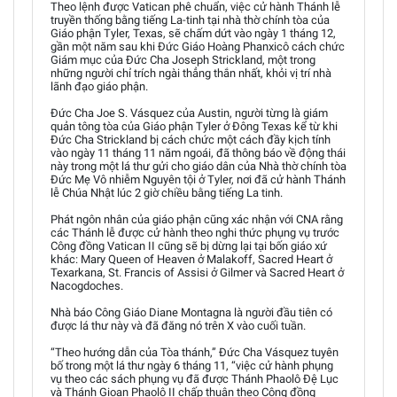
Theo lệnh được Vatican phê chuẩn, việc cử hành Thánh lễ
truyền thống bằng tiếng La-tinh tại nhà thờ chính tòa của
Giáo phận Tyler, Texas, sẽ chấm dứt vào ngày 1 tháng 12,
gần một năm sau khi Đức Giáo Hoàng Phanxicô cách chức
Giám mục của Đức Cha Joseph Strickland, một trong
những người chỉ trích ngài thẳng thắn nhất, khỏi vị trí nhà
lãnh đạo giáo phận.
Đức Cha Joe S. Vásquez của Austin, người từng là giám
quản tông tòa của Giáo phận Tyler ở Đông Texas kể từ khi
Đức Cha Strickland bị cách chức một cách đầy kịch tính
vào ngày 11 tháng 11 năm ngoái, đã thông báo về động thái
này trong một lá thư gửi cho giáo dân của Nhà thờ chính tòa
Đức Mẹ Vô nhiễm Nguyên tội ở Tyler, nơi đã cử hành Thánh
lễ Chúa Nhật lúc 2 giờ chiều bằng tiếng La tinh.
Phát ngôn nhân của giáo phận cũng xác nhận với CNA rằng
các Thánh lễ được cử hành theo nghi thức phụng vụ trước
Công đồng Vatican II cũng sẽ bị dừng lại tại bốn giáo xứ
khác: Mary Queen of Heaven ở Malakoff, Sacred Heart ở
Texarkana, St. Francis of Assisi ở Gilmer và Sacred Heart ở
Nacogdoches.
Nhà báo Công Giáo Diane Montagna là người đầu tiên có
được lá thư này và đã đăng nó trên X vào cuối tuần.
“Theo hướng dẫn của Tòa thánh,” Đức Cha Vásquez tuyên
bố trong một lá thư ngày 6 tháng 11, “việc cử hành phụng
vụ theo các sách phụng vụ đã được Thánh Phaolô Đệ Lục
và Thánh Gioan Phaolô II chấp thuận theo Công đồng