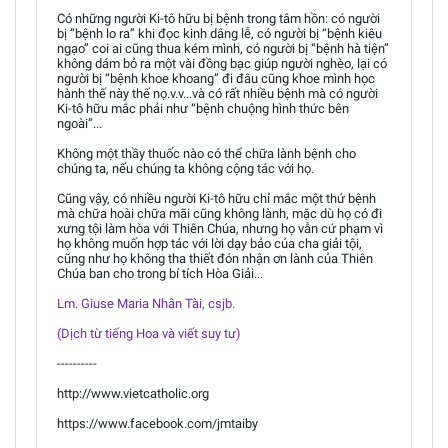
Có những người Ki-tô hữu bị bệnh trong tâm hồn: có người
bị “bệnh lo ra” khi đọc kinh dâng lễ, có người bị “bệnh kiêu
ngạo” coi ai cũng thua kém mình, có người bị “bệnh hà tiện”
không dám bỏ ra một vài đồng bạc giúp người nghèo, lại có
người bị “bệnh khoe khoang” đi đâu cũng khoe mình học
hành thế này thế nọ.v.v...và có rất nhiều bệnh mà có người
Ki-tô hữu mắc phải như “bệnh chuộng hình thức bên
ngoài”...
Không một thầy thuốc nào có thể chữa lành bệnh cho
chúng ta, nếu chúng ta không cộng tác với họ.
Cũng vậy, có nhiều người Ki-tô hữu chỉ mắc một thứ bệnh
mà chữa hoài chữa mãi cũng không lành, mặc dù họ có đi
xưng tội làm hòa với Thiên Chúa, nhưng họ vẫn cứ phạm vì
họ không muốn hợp tác với lời dạy bảo của cha giải tội,
cũng như họ không tha thiết đón nhận ơn lành của Thiên
Chúa ban cho trong bí tích Hòa Giải...
Lm. Giuse Maria Nhân Tài, csjb.
(Dịch từ tiếng Hoa và viết suy tư)
----------
http://www.vietcatholic.org
https://www.facebook.com/jmtaiby