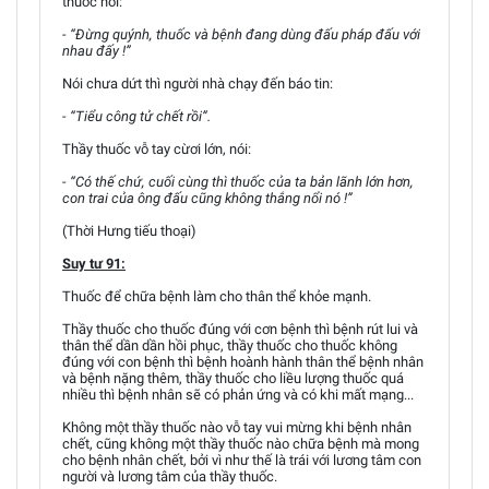
thuốc nói:
- “Đừng quýnh, thuốc và bệnh đang dùng đấu pháp đấu với
nhau đấy !”
Nói chưa dứt thì người nhà chạy đến báo tin:
- “Tiểu công tử chết rồi”.
Thầy thuốc vỗ tay cừơi lớn, nói:
- “Có thế chứ, cuối cùng thì thuốc của ta bản lãnh lớn hơn,
con trai của ông đấu cũng không thắng nổi nó !”
(Thời Hưng tiếu thoại)
Suy tư 91:
Thuốc để chữa bệnh làm cho thân thể khỏe mạnh.
Thầy thuốc cho thuốc đúng với cơn bệnh thì bệnh rút lui và
thân thể dần dần hồi phục, thầy thuốc cho thuốc không
đúng với con bệnh thì bệnh hoành hành thân thể bệnh nhân
và bệnh nặng thêm, thầy thuốc cho liều lượng thuốc quá
nhiều thì bệnh nhân sẽ có phản ứng và có khi mất mạng...
Không một thầy thuốc nào vỗ tay vui mừng khi bệnh nhân
chết, cũng không một thầy thuốc nào chữa bệnh mà mong
cho bệnh nhân chết, bởi vì như thế là trái với lương tâm con
người và lương tâm của thầy thuốc.