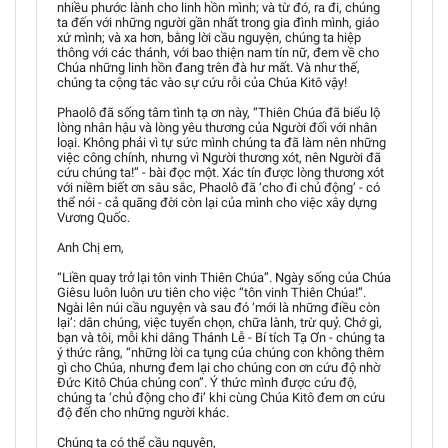
nhiều phước lành cho linh hồn mình; và từ đó, ra đi, chúng
ta đến với những người gần nhất trong gia đình mình, giáo
xứ mình; và xa hơn, bằng lời cầu nguyện, chúng ta hiệp
thông với các thánh, với bao thiện nam tín nữ, đem về cho
Chúa những linh hồn đang trên đà hư mất. Và như thế,
chúng ta cộng tác vào sự cứu rỗi của Chúa Kitô vậy!
Phaolô đã sống tâm tình tạ ơn này, “Thiên Chúa đã biểu lộ
lòng nhân hậu và lòng yêu thương của Người đối với nhân
loại. Không phải vì tự sức mình chúng ta đã làm nên những
việc công chính, nhưng vì Người thương xót, nên Người đã
cứu chúng ta!” - bài đọc một. Xác tín được lòng thương xót
với niềm biết ơn sâu sắc, Phaolô đã ‘cho đi chủ động’ - có
thể nói - cả quãng đời còn lại của mình cho việc xây dựng
Vương Quốc.
Anh Chị em,
“Liền quay trở lại tôn vinh Thiên Chúa”. Ngày sống của Chúa
Giêsu luôn luôn ưu tiên cho việc “tôn vinh Thiên Chúa!”.
Ngài lên núi cầu nguyện và sau đó ‘mới là những điều còn
lại’: dân chúng, việc tuyển chọn, chữa lành, trừ quỷ. Chớ gì,
bạn và tôi, mỗi khi dâng Thánh Lễ - Bí tích Tạ Ơn - chúng ta
ý thức rằng, “những lời ca tụng của chúng con không thêm
gì cho Chúa, nhưng đem lại cho chúng con ơn cứu độ nhờ
Đức Kitô Chúa chúng con”. Ý thức mình được cứu độ,
chúng ta ‘chủ động cho đi’ khi cùng Chúa Kitô đem ơn cứu
độ đến cho những người khác.
Chúng ta có thể cầu nguyện,