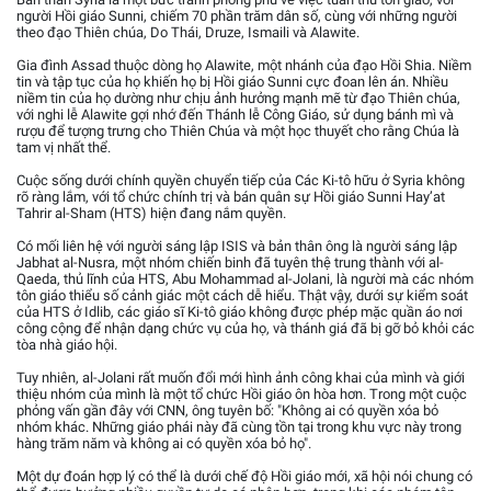
người Hồi giáo Sunni, chiếm 70 phần trăm dân số, cùng với những người
theo đạo Thiên chúa, Do Thái, Druze, Ismaili và Alawite.
Gia đình Assad thuộc dòng họ Alawite, một nhánh của đạo Hồi Shia. Niềm
tin và tập tục của họ khiến họ bị Hồi giáo Sunni cực đoan lên án. Nhiều
niềm tin của họ dường như chịu ảnh hưởng mạnh mẽ từ đạo Thiên chúa,
với nghi lễ Alawite gợi nhớ đến Thánh lễ Công Giáo, sử dụng bánh mì và
rượu để tượng trưng cho Thiên Chúa và một học thuyết cho rằng Chúa là
tam vị nhất thể.
Cuộc sống dưới chính quyền chuyển tiếp của Các Ki-tô hữu ở Syria không
rõ ràng lắm, với tổ chức chính trị và bán quân sự Hồi giáo Sunni Hayʼat
Tahrir al-Sham (HTS) hiện đang nắm quyền.
Có mối liên hệ với người sáng lập ISIS và bản thân ông là người sáng lập
Jabhat al-Nusra, một nhóm chiến binh đã tuyên thệ trung thành với al-
Qaeda, thủ lĩnh của HTS, Abu Mohammad al-Jolani, là người mà các nhóm
tôn giáo thiểu số cảnh giác một cách dễ hiểu. Thật vậy, dưới sự kiểm soát
của HTS ở Idlib, các giáo sĩ Ki-tô giáo không được phép mặc quần áo nơi
công cộng để nhận dạng chức vụ của họ, và thánh giá đã bị gỡ bỏ khỏi các
tòa nhà giáo hội.
Tuy nhiên, al-Jolani rất muốn đổi mới hình ảnh công khai của mình và giới
thiệu nhóm của mình là một tổ chức Hồi giáo ôn hòa hơn. Trong một cuộc
phỏng vấn gần đây với CNN, ông tuyên bố: "Không ai có quyền xóa bỏ
nhóm khác. Những giáo phái này đã cùng tồn tại trong khu vực này trong
hàng trăm năm và không ai có quyền xóa bỏ họ".
Một dự đoán hợp lý có thể là dưới chế độ Hồi giáo mới, xã hội nói chung có