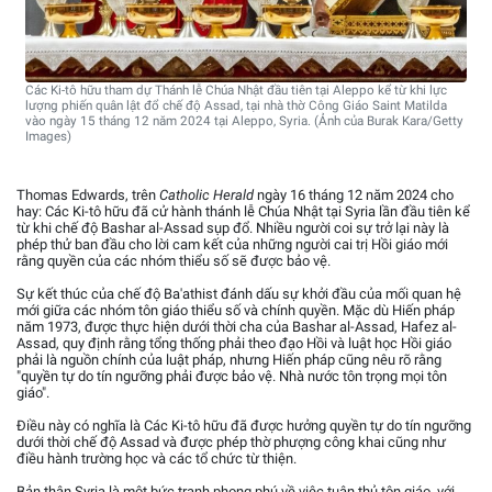
Các Ki-tô hữu tham dự Thánh lễ Chúa Nhật đầu tiên tại Aleppo kể từ khi lực
lượng phiến quân lật đổ chế độ Assad, tại nhà thờ Công Giáo Saint Matilda
vào ngày 15 tháng 12 năm 2024 tại Aleppo, Syria. (Ảnh của Burak Kara/Getty
Images)
Thomas Edwards, trên
Catholic Herald
ngày 16 tháng 12 năm 2024 cho
hay: Các Ki-tô hữu đã cử hành thánh lễ Chúa Nhật tại Syria lần đầu tiên kể
từ khi chế độ Bashar al-Assad sụp đổ. Nhiều người coi sự trở lại này là
phép thử ban đầu cho lời cam kết của những người cai trị Hồi giáo mới
rằng quyền của các nhóm thiểu số sẽ được bảo vệ.
Sự kết thúc của chế độ Ba'athist đánh dấu sự khởi đầu của mối quan hệ
mới giữa các nhóm tôn giáo thiểu số và chính quyền. Mặc dù Hiến pháp
năm 1973, được thực hiện dưới thời cha của Bashar al-Assad, Hafez al-
Assad, quy định rằng tổng thống phải theo đạo Hồi và luật học Hồi giáo
phải là nguồn chính của luật pháp, nhưng Hiến pháp cũng nêu rõ rằng
"quyền tự do tín ngưỡng phải được bảo vệ. Nhà nước tôn trọng mọi tôn
giáo".
Điều này có nghĩa là Các Ki-tô hữu đã được hưởng quyền tự do tín ngưỡng
dưới thời chế độ Assad và được phép thờ phượng công khai cũng như
điều hành trường học và các tổ chức từ thiện.
Bản thân Syria là một bức tranh phong phú về việc tuân thủ tôn giáo, với