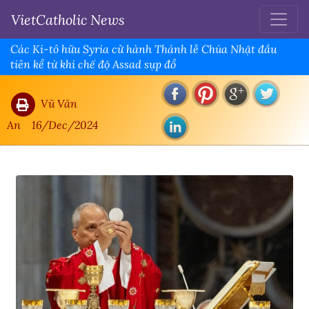
VietCatholic News
Các Ki-tô hữu Syria cử hành Thánh lễ Chúa Nhật đầu
tiên kể từ khi chế độ Assad sụp đổ
Vũ Văn
An
16/Dec/2024