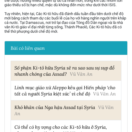
thể được hưởng nhiều quyền tự do cá nhân hơn, trong khi các nhóm tôn
giáo thiểu số bị hạn chế, mặc dù không đến mức như dưới thời ISIS.
Tuy nhiên, hiện tại, Các Ki-tô hữu đã đánh dấu tuần đầu tiên dưới chế độ
mới bằng cách tham dự các buổi lễ của họ với hàng nghìn người trên khắp
cả nước. Tại Damascus, nơi trở lại đạo của Tông đồ Dân ngoại và là nhà
văn Ki-tô giáo vĩ đại nhất từng sống, Thánh Phaolô, Các Ki-tô hữu đã có
thể thờ phượng dưới chế độ mới.
Bài có liên quan
Số phận Ki-tô hữu Syria sẽ ra sao sau sự sụp đổ
nhanh chóng của Assad?
Vũ Văn An
Linh mục giáo xứ Aleppo kêu gọi Hiến pháp ‘cho
tất cả người Syria kiệt sức’ vì chế độ
Vũ Văn An
Khó khăn của Nga hậu Assad tại Syria
Vũ Văn
An
Có thể có hy vọng cho các Ki-tô hữu ở Syria,