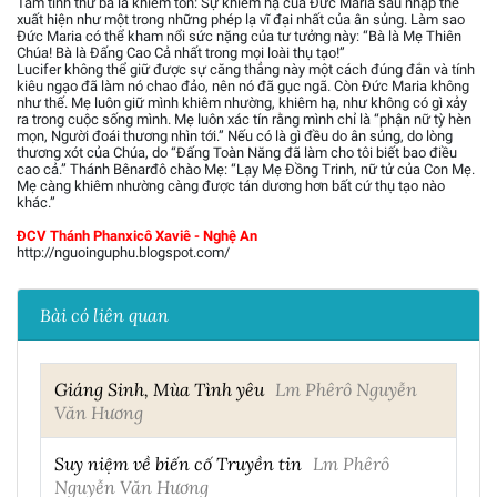
Tâm tình thứ ba là khiêm tốn: Sự khiêm hạ của Đức Maria sau nhập thể
xuất hiện như một trong những phép lạ vĩ đại nhất của ân sủng. Làm sao
Đức Maria có thể kham nổi sức nặng của tư tưởng này: “Bà là Mẹ Thiên
Chúa! Bà là Đấng Cao Cả nhất trong mọi loài thụ tạo!”
Lucifer không thể giữ được sự căng thẳng này một cách đúng đắn và tính
kiêu ngạo đã làm nó chao đảo, nên nó đã gục ngã. Còn Đức Maria không
như thế. Mẹ luôn giữ mình khiêm nhường, khiêm hạ, như không có gì xảy
ra trong cuộc sống mình. Mẹ luôn xác tín rằng mình chỉ là “phận nữ tỳ hèn
mọn, Người đoái thương nhìn tới.” Nếu có là gì đều do ân sủng, do lòng
thương xót của Chúa, do “Đấng Toàn Năng đã làm cho tôi biết bao điều
cao cả.” Thánh Bênarđô chào Mẹ: “Lạy Mẹ Đồng Trinh, nữ tử của Con Mẹ.
Mẹ càng khiêm nhường càng được tán dương hơn bất cứ thụ tạo nào
khác.”
ĐCV Thánh Phanxicô Xaviê - Nghệ An
http://nguoinguphu.blogspot.com/
Bài có liên quan
Giáng Sinh, Mùa Tình yêu
Lm Phêrô Nguyễn
Văn Hương
Suy niệm về biến cố Truyền tin
Lm Phêrô
Nguyễn Văn Hương