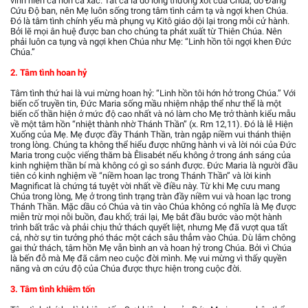
vinh hiển cả hồn cả xác. Tất cả là do lòng thương xót của Chúa, do Đấng
Cứu Độ ban, nên Mẹ luôn sống trong tâm tình cảm tạ và ngợi khen Chúa.
Đó là tâm tình chính yếu mà phụng vụ Kitô giáo dội lại trong mỗi cử hành.
Bởi lẽ mọi ân huệ được ban cho chúng ta phát xuất từ Thiên Chúa. Nên
phải luôn ca tụng và ngợi khen Chúa như Mẹ: “Linh hồn tôi ngợi khen Đức
Chúa.”
2. Tâm tình hoan hỷ
Tâm tình thứ hai là vui mừng hoan hỷ: “Linh hồn tôi hớn hở trong Chúa.” Với
biến cố truyền tin, Đức Maria sống mầu nhiệm nhập thể như thể là một
biến cố thần hiện ở mức độ cao nhất và nó làm cho Mẹ trở thành kiểu mẫu
về một tâm hồn “nhiệt thành nhờ Thánh Thần” (x. Rm 12,11). Đó là lễ Hiện
Xuống của Mẹ. Mẹ được đầy Thánh Thần, tràn ngập niềm vui thánh thiện
trong lòng. Chúng ta không thể hiểu được những hành vi và lời nói của Đức
Maria trong cuộc viếng thăm bà Êlisabét nếu không ở trong ánh sáng của
kinh nghiệm thần bí mà không có gì so sánh được. Đức Maria là người đầu
tiên có kinh nghiệm về “niềm hoan lạc trong Thánh Thần” và lời kinh
Magnificat là chứng tá tuyệt vời nhất về điều này. Từ khi Mẹ cưu mang
Chúa trong lòng, Mẹ ở trong tình trạng tràn đầy niềm vui và hoan lạc trong
Thánh Thần. Mặc dầu có Chúa và tin vào Chúa không có nghĩa là Mẹ được
miễn trừ mọi nỗi buồn, đau khổ; trái lại, Mẹ bắt đầu bước vào một hành
trình bất trắc và phải chịu thử thách quyết liệt, nhưng Mẹ đã vượt qua tất
cả, nhờ sự tin tưởng phó thác một cách sâu thẳm vào Chúa. Dù lắm chông
gai thử thách, tâm hồn Mẹ vẫn bình an và hoan hỷ trong Chúa. Bởi vì Chúa
là bến đỗ mà Mẹ đã cắm neo cuộc đời mình. Mẹ vui mừng vì thấy quyền
năng và ơn cứu độ của Chúa được thực hiện trong cuộc đời.
3. Tâm tình khiêm tốn