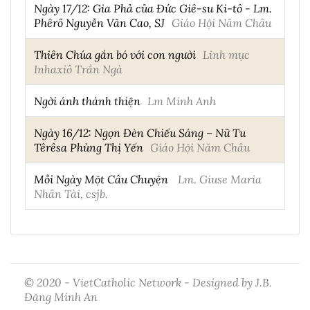
Ngày 17/12: Gia Phả của Đức Giê-su Ki-tô - Lm.
Phêrô Nguyễn Văn Cao, SJ
Giáo Hội Năm Châu
Thiên Chúa gắn bó với con người
Linh mục
Inhaxiô Trần Ngà
Ngời ánh thánh thiện
Lm Minh Anh
Ngày 16/12: Ngọn Đèn Chiếu Sáng – Nữ Tu
Têrêsa Phùng Thị Yến
Giáo Hội Năm Châu
Mỗi Ngày Một Câu Chuyện
Lm. Giuse Maria
Nhân Tài, csjb.
© 2020 - VietCatholic Network - Designed by J.B.
Đặng Minh An