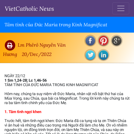
VietCatholic News
Tâm tình của Đức Maria trong Kinh Magnificat
Lm Phêrô Nguyễn Văn
Hương
20/Dec/2022
NGÀY 22/12
1 Sm 1,24-28; Lc 1,46-56
TÂM TÌNH CỦA ĐỨC MARIA TRONG KINH MAGNIFICAT
Hôm nay, chúng ta suy niệm về Đức Maria, nhân vật nổi bật thứ hai của
Mùa Vọng, sau Chúa, qua bài ca Magnificat. Trong lời kinh này chúng ta rút
ra ba tâm tình chính yếu của Đức Mẹ.
1. Tâm tình ngợi khen
Trước hết, tâm tình ngợi khen: Đức Maria đã ca tụng và tạ ơn Thiên Chúa
vì ân huệ và những điều cao trọng mà Người đã làm cho Mẹ. Ơn vô nhiễm
nguyên tội, ơn đồng trinh trọn đời, ơn làm Mẹ Thiên Chúa, và sau này ơn