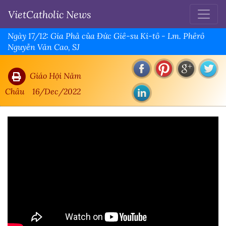
VietCatholic News
Ngày 17/12: Gia Phả của Đức Giê-su Ki-tô - Lm. Phêrô
Nguyễn Văn Cao, SJ
Giáo Hội Năm
Châu
16/Dec/2022