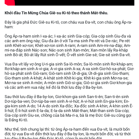
Khởi đầu Tin Mừng Chúa Giê-su Ki-tô theo thánh Mát-thêu.
Đây là gia phả Đức Giê-su Ki-tô, con cháu vua Đa-vít, con cháu ông Áp-ra-
ham:
Ông Áp-ra-ham sinh I-xa-ác; I-xa-ác sinh Gia-cóp; Gia-cóp sinh Giu-đa và
các anh em ông này; Giu-đa ăn ở với Ta-ma sinh Pe-rét và De-rác; Pe-rét
sinh Khét-xơ-ron; Khét-xơ-ron sinh A-ram; A-ram sinh Am-mi-na-đáp; Am-
mi-na-đáp sinh Nác-son; Nác-son sinh Xan-môn; Xan-môn lấy Ra-kháp
sinh Bô-át; Bô-át lấy Rút sinh Ô-vết; Ô-vết sinh Gie-sê; Gie-sê sinh Đa-vít.
Vua Đa-vít lấy vợ ông U-ri-gia sinh Sa-lô-môn; Sa-lô-môn sinh Rơ-kháp-am;
Rơ-kháp-am sinh A-vi-gia; A-vi-gia sinh A-xa; A-xa sinh Giơ-hô-sa-phát; Giơ-
hô-sa-phát sinh Giô-ram; Giô-ram sinh Út-di-gia; Út-di-gia sinh Gio-tham;
Gio-tham sinh A-khát; A-khát sinh Khít-ki-gia; Khít-ki-gia sinh Mơ-na-se;
Mơ-na-se sinh A-môn; A-môn sinh Giô-si-gia; Giô-si-gia sinh Giơ-khon-gia
và các anh em vua này; kế đó là thời lưu đày ở Ba-by-lon.
Sau thời lưu đày ở Ba-by-lon, Giơ-khon-gia sinh San-ti-ên; San-ti-ên sinh
Dơ-rúp-ba-ven; Dơ-rúp-ba-ven sinh A-vi-hút; A-vi-hút sinh En-gia-kim; En-
gia-kim sinh A-do; 14 A-do sinh Xa-đốc; Xa-đốc sinh A-khin; A-khin sinh Ê-
li-hút; Ê-li-hút sinh E-la-da; E-la-da sinh Mát-than; Mát-than sinh Gia-cóp;
Gia-cóp sinh Giu-se, chồng của bà Ma-ri-a, bà là mẹ Đức Giê-su cũng gọi
là Đấng Ki-tô.
Như thế, tính chung lại thì: từ ông Áp-ra-ham đến vua Đa-vít, là mười bốn
đời; từ vua Đa-vít đến thời lưu đày ở Ba-by-lon, là mười bốn đời; và từ thời
lưu đày ở Ba-by-lon đến Đức Ki-tô, cũng là mười bốn đời.