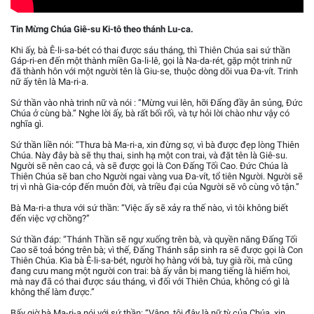
Tin Mừng Chúa Giê-su Ki-tô theo thánh Lu-ca.
Khi ấy, bà Ê-li-sa-bét có thai được sáu tháng, thì Thiên Chúa sai sứ thần
Gáp-ri-en đến một thành miền Ga-li-lê, gọi là Na-da-rét, gặp một trinh nữ
đã thành hôn với một người tên là Giu-se, thuộc dòng dõi vua Đa-vít. Trinh
nữ ấy tên là Ma-ri-a.
Sứ thần vào nhà trinh nữ và nói : “Mừng vui lên, hỡi Đấng đầy ân sủng, Đức
Chúa ở cùng bà.” Nghe lời ấy, bà rất bối rối, và tự hỏi lời chào như vậy có
nghĩa gì.
Sứ thần liền nói: “Thưa bà Ma-ri-a, xin đừng sợ, vì bà được đẹp lòng Thiên
Chúa. Này đây bà sẽ thụ thai, sinh hạ một con trai, và đặt tên là Giê-su.
Người sẽ nên cao cả, và sẽ được gọi là Con Đấng Tối Cao. Đức Chúa là
Thiên Chúa sẽ ban cho Người ngai vàng vua Đa-vít, tổ tiên Người. Người sẽ
trị vì nhà Gia-cóp đến muôn đời, và triều đại của Người sẽ vô cùng vô tận.”
Bà Ma-ri-a thưa với sứ thần: “Việc ấy sẽ xảy ra thế nào, vì tôi không biết
đến việc vợ chồng?”
Sứ thần đáp: “Thánh Thần sẽ ngự xuống trên bà, và quyền năng Đấng Tối
Cao sẽ toả bóng trên bà; vì thế, Đấng Thánh sắp sinh ra sẽ được gọi là Con
Thiên Chúa. Kìa bà Ê-li-sa-bét, người họ hàng với bà, tuy già rồi, mà cũng
đang cưu mang một người con trai: bà ấy vẫn bị mang tiếng là hiếm hoi,
mà nay đã có thai được sáu tháng, vì đối với Thiên Chúa, không có gì là
không thể làm được.”
Bấy giờ bà Ma-ri-a nói với sứ thần: “Vâng, tôi đây là nữ tỳ của Chúa, xin