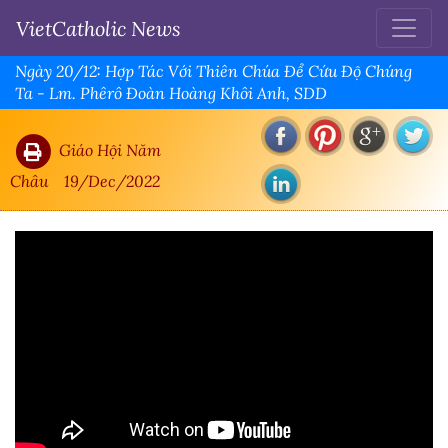
VietCatholic News
Ngày 20/12: Hợp Tác Với Thiên Chúa Để Cứu Độ Chúng
Ta - Lm. Phêrô Đoàn Hoàng Khôi Anh, SDD
Giáo Hội Năm
Châu
19/Dec/2022