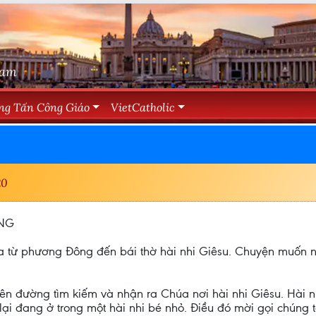
Nam
ng Tấn Công Giáo
VietCatholic
20
ÁNG
 từ phương Đông đến bái thờ hài nhi Giêsu. Chuyện muốn nó
ên đường tìm kiếm và nhận ra Chúa nơi hài nhi Giêsu. Hài nh
lại đang ở trong một hài nhi bé nhỏ. Điều đó mời gọi chúng