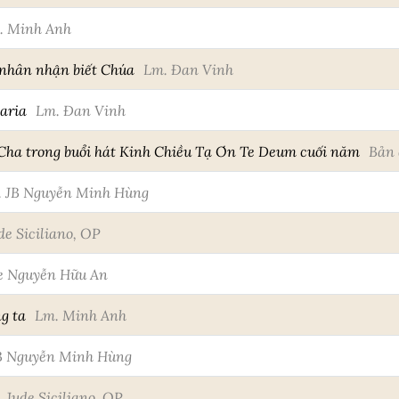
. Minh Anh
 nhân nhận biết Chúa
Lm. Đan Vinh
aria
Lm. Đan Vinh
Cha trong buổi hát Kinh Chiều Tạ Ơn Te Deum cuối năm
Bản 
. JB Nguyễn Minh Hùng
de Siciliano, OP
e Nguyễn Hữu An
g ta
Lm. Minh Anh
B Nguyễn Minh Hùng
 Jude Siciliano, OP