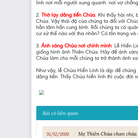
linh nơi mỗi người xung quanh: nơi vợ chồn
2
.
Thờ lạy dâng tiến Chúa
.
Khi thấy hài nhi,
Chúa. Vậy thái độ của chúng ta đối với Chúa 
hẳn tâm hồn cung kính. Rồi chúng ta có quản
cư xử thế nào với tha nhân? Có tôn trọng v
3
.
Ánh sáng Chúa nơi chính mình
.
Lễ Hiển Li
giống hình ảnh Thiên Chúa. Hãy để ánh sáng 
Chúa làm cho mỗi chúng ta trở thành ánh s
Như vậy, lễ Chúa Hiển Linh là dịp để chúng 
dâng tiến. Thấy Chúa hiển linh thì cuộc đời 
Bài có liên quan
Mẹ Thiên Chúa chan chứa
31/12/2020