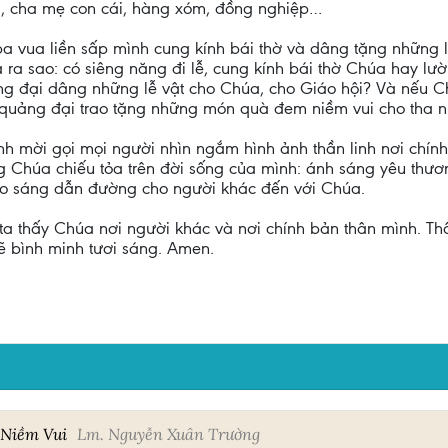
g, cha mẹ con cái, hàng xóm, đồng nghiệp…
 ba vua liền sấp mình cung kính bái thờ và dâng tặng những l
ra sao: có siêng năng đi lễ, cung kính bái thờ Chúa hay lười
g đại dâng những lễ vật cho Chúa, cho Giáo hội? Và nếu Chú
à quảng đại trao tặng những món quà đem niềm vui cho tha 
nh mời gọi mọi người nhìn ngắm hình ảnh thần linh nơi chí
Chúa chiếu tỏa trên đời sống của mình: ánh sáng yêu thương
ao sáng dẫn đường cho người khác đến với Chúa.
ta thấy Chúa nơi người khác và nơi chính bản thân mình. Th
sẽ bình minh tươi sáng. Amen.
 Niềm Vui
Lm. Nguyễn Xuân Trường