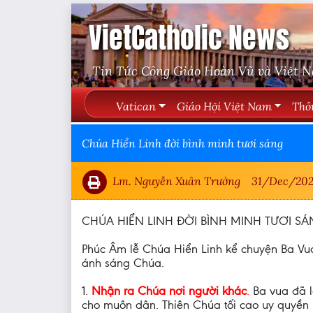
VietCatholic News
Tin Tức Công Giáo Hoàn Vũ và Việt 
Vatican
Giáo Hội Việt Nam
Thô
Chúa Hiển Linh đời bình minh tươi sáng
Lm. Nguyễn Xuân Trường
31/Dec/20
CHÚA HIỂN LINH ĐỜI BÌNH MINH TƯƠI S
Phúc Âm lễ Chúa Hiển Linh kể chuyện Ba Vua
ánh sáng Chúa.
1.
Nhận ra Chúa nơi người khác
.
Ba vua đã l
cho muôn dân. Thiên Chúa tối cao uy quyền 