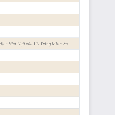
dịch Việt Ngữ của J.B. Đặng Minh An