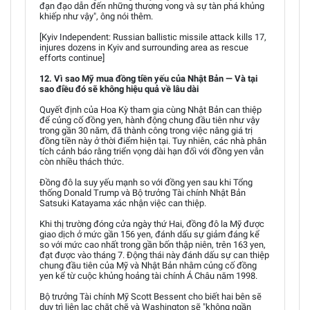
đạn đạo dẫn đến những thương vong và sự tàn phá khủng
khiếp như vậy", ông nói thêm.
[Kyiv Independent: Russian ballistic missile attack kills 17,
injures dozens in Kyiv and surrounding area as rescue
efforts continue]
12. Vì sao Mỹ mua đồng tiền yếu của Nhật Bản — Và tại
sao điều đó sẽ không hiệu quả về lâu dài
Quyết định của Hoa Kỳ tham gia cùng Nhật Bản can thiệp
để củng cố đồng yen, hành động chung đầu tiên như vậy
trong gần 30 năm, đã thành công trong việc nâng giá trị
đồng tiền này ở thời điểm hiện tại. Tuy nhiên, các nhà phân
tích cảnh báo rằng triển vọng dài hạn đối với đồng yen vẫn
còn nhiều thách thức.
Đồng đô la suy yếu mạnh so với đồng yen sau khi Tổng
thống Donald Trump và Bộ trưởng Tài chính Nhật Bản
Satsuki Katayama xác nhận việc can thiệp.
Khi thị trường đóng cửa ngày thứ Hai, đồng đô la Mỹ được
giao dịch ở mức gần 156 yen, đánh dấu sự giảm đáng kể
so với mức cao nhất trong gần bốn thập niên, trên 163 yen,
đạt được vào tháng 7. Động thái này đánh dấu sự can thiệp
chung đầu tiên của Mỹ và Nhật Bản nhằm củng cố đồng
yen kể từ cuộc khủng hoảng tài chính Á Châu năm 1998.
Bộ trưởng Tài chính Mỹ Scott Bessent cho biết hai bên sẽ
duy trì liên lạc chặt chẽ và Washington sẽ "không ngần