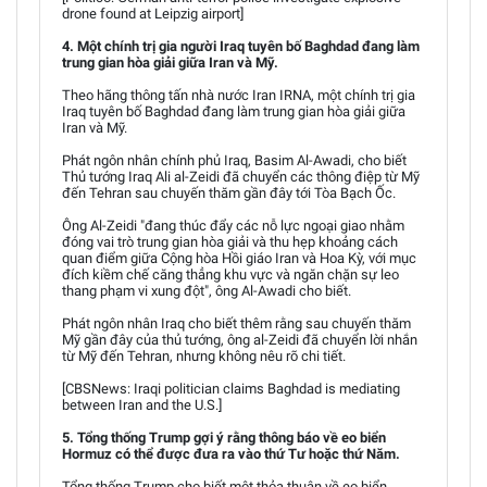
drone found at Leipzig airport]
4. Một chính trị gia người Iraq tuyên bố Baghdad đang làm
trung gian hòa giải giữa Iran và Mỹ.
Theo hãng thông tấn nhà nước Iran IRNA, một chính trị gia
Iraq tuyên bố Baghdad đang làm trung gian hòa giải giữa
Iran và Mỹ.
Phát ngôn nhân chính phủ Iraq, Basim Al-Awadi, cho biết
Thủ tướng Iraq Ali al-Zeidi đã chuyển các thông điệp từ Mỹ
đến Tehran sau chuyến thăm gần đây tới Tòa Bạch Ốc.
Ông Al-Zeidi "đang thúc đẩy các nỗ lực ngoại giao nhằm
đóng vai trò trung gian hòa giải và thu hẹp khoảng cách
quan điểm giữa Cộng hòa Hồi giáo Iran và Hoa Kỳ, với mục
đích kiềm chế căng thẳng khu vực và ngăn chặn sự leo
thang phạm vi xung đột", ông Al-Awadi cho biết.
Phát ngôn nhân Iraq cho biết thêm rằng sau chuyến thăm
Mỹ gần đây của thủ tướng, ông al-Zeidi đã chuyển lời nhắn
từ Mỹ đến Tehran, nhưng không nêu rõ chi tiết.
[CBSNews: Iraqi politician claims Baghdad is mediating
between Iran and the U.S.]
5. Tổng thống Trump gợi ý rằng thông báo về eo biển
Hormuz có thể được đưa ra vào thứ Tư hoặc thứ Năm.
Tổng thống Trump cho biết một thỏa thuận về eo biển