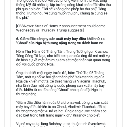
Trong cuộc trao đổi với các phóng viên hôm thứ Hai, tổng
thống Mỹ đã nhắc lại lập trường công khai phản đối việc thu
phí qua eo biển. "Tôi sẽ không cho phép họ thu phí," Tổng
thống Trump nói. "Ai cũng muốn thu phí, chúng ta cũng sẽ
thu phí."
[CBSNews: Strait of Hormuz announcement could come
Wednesday or Thursday, Trump suggests]
6. Giám đốc công ty sản xuất máy bay điều khiển từ xa
"Ghoul" của Nga bị thương nặng trong vụ đánh bom xe.
Hôm Thứ Năm, 06 Tháng Tám, Trung Tướng Igor Krasnov,
Tổng Công Tố Nga, cho biết cơ quan của ông đã mở một vụ
án hình sự về một âm mưu ám sát một nhân vật quan trọng
đối với quốc phòng Nga.
Ông cho biết một ngày trước đó, hôm Thứ Tư, 05 Tháng
Tám, một vụ nổ xe hơi gần thành phố Yekaterinburg của
Nga đã khiến một tài xế thiệt mạng và Vladimir Tkachuk,
nhà lãnh đạo một công ty quốc phòng sản xuất máy bay
điều khiển từ xa tấn công "Ghoul" cho quân đội Nga, bị
thương nặng.
"Giám đốc điều hành của Uraldronzavod, công ty sản xuất
máy bay điều khiển từ xa Ghoul, Vladimir Tkachuk, đã bị
thương trong một vụ nổ xe hơi. Ông đang được chăm sóc
đặc biệt trong tình trạng nguy kịch," Krasnov cho biết.
Vụ nổ xảy ra tại làng Bolshoy Istok thuộc tỉnh Sverdlovsk