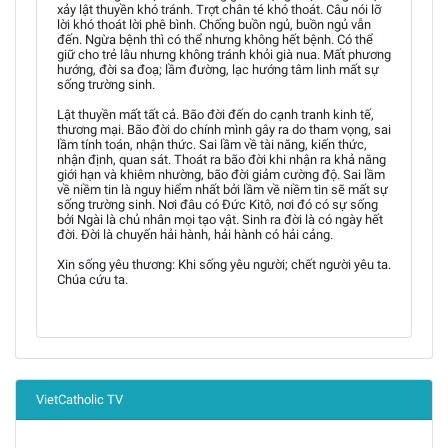
xảy lật thuyền khó tránh. Trợt chân té khó thoát. Câu nói lỡ
lời khó thoát lời phê bình. Chống buồn ngủ, buồn ngủ vẫn
đến. Ngừa bệnh thì có thể nhưng không hết bệnh. Có thể
giữ cho trẻ lâu nhưng không tránh khỏi già nua. Mất phương
hướng, đời sa đoạ; lầm đường, lạc hướng tâm linh mất sự
sống trường sinh.
Lật thuyền mất tất cả. Bão đời đến do cạnh tranh kinh tế,
thương mại. Bão đời do chính mình gây ra do tham vọng, sai
lầm tính toán, nhận thức. Sai lầm về tài năng, kiến thức,
nhận định, quan sát. Thoát ra bão đời khi nhận ra khả năng
giới hạn và khiêm nhường, bão đời giảm cường độ. Sai lầm
về niềm tin là nguy hiểm nhất bởi lầm về niềm tin sẽ mất sự
sống trường sinh. Nơi đâu có Đức Kitô, nơi đó có sự sống
bởi Ngài là chủ nhân mọi tạo vật. Sinh ra đời là có ngày hết
đời. Đời là chuyến hải hành, hải hành có hải cảng.
Xin sống yêu thương: Khi sống yêu người; chết người yêu ta.
Chúa cứu ta.
VietCatholic TV