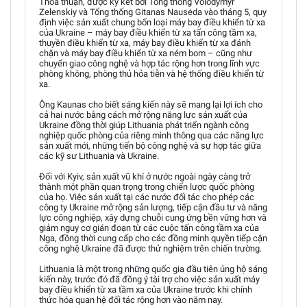
Thỏa thuận, được ký kết bởi Tổng thống Volodymyr
Zelenskiy và Tổng thống Gitanas Nausėda vào tháng 5, quy
định việc sản xuất chung bốn loại máy bay điều khiển từ xa
của Ukraine – máy bay điều khiển từ xa tấn công tầm xa,
thuyền điều khiển từ xa, máy bay điều khiển từ xa đánh
chặn và máy bay điều khiển từ xa ném bom – cũng như
chuyển giao công nghệ và hợp tác rộng hơn trong lĩnh vực
phòng không, phòng thủ hỏa tiễn và hệ thống điều khiển từ
xa.
Ông Kaunas cho biết sáng kiến này sẽ mang lại lợi ích cho
cả hai nước bằng cách mở rộng năng lực sản xuất của
Ukraine đồng thời giúp Lithuania phát triển ngành công
nghiệp quốc phòng của riêng mình thông qua các năng lực
sản xuất mới, những tiến bộ công nghệ và sự hợp tác giữa
các kỹ sư Lithuania và Ukraine.
Đối với Kyiv, sản xuất vũ khí ở nước ngoài ngày càng trở
thành một phần quan trọng trong chiến lược quốc phòng
của họ. Việc sản xuất tại các nước đối tác cho phép các
công ty Ukraine mở rộng sản lượng, tiếp cận đầu tư và năng
lực công nghiệp, xây dựng chuỗi cung ứng bền vững hơn và
giảm nguy cơ gián đoạn từ các cuộc tấn công tầm xa của
Nga, đồng thời cung cấp cho các đồng minh quyền tiếp cận
công nghệ Ukraine đã được thử nghiệm trên chiến trường.
Lithuania là một trong những quốc gia đầu tiên ủng hộ sáng
kiến này, trước đó đã đồng ý tài trợ cho việc sản xuất máy
bay điều khiển từ xa tầm xa của Ukraine trước khi chính
thức hóa quan hệ đối tác rộng hơn vào năm nay.