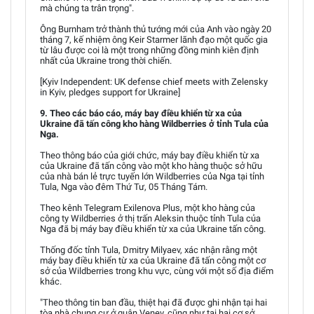
mà chúng ta trân trọng".
Ông Burnham trở thành thủ tướng mới của Anh vào ngày 20
tháng 7, kế nhiệm ông Keir Starmer lãnh đạo một quốc gia
từ lâu được coi là một trong những đồng minh kiên định
nhất của Ukraine trong thời chiến.
[Kyiv Independent: UK defense chief meets with Zelensky
in Kyiv, pledges support for Ukraine]
9. Theo các báo cáo, máy bay điều khiển từ xa của
Ukraine đã tấn công kho hàng Wildberries ở tỉnh Tula của
Nga.
Theo thông báo của giới chức, máy bay điều khiển từ xa
của Ukraine đã tấn công vào một kho hàng thuộc sở hữu
của nhà bán lẻ trực tuyến lớn Wildberries của Nga tại tỉnh
Tula, Nga vào đêm Thứ Tư, 05 Tháng Tám.
Theo kênh Telegram Exilenova Plus, một kho hàng của
công ty Wildberries ở thị trấn Aleksin thuộc tỉnh Tula của
Nga đã bị máy bay điều khiển từ xa của Ukraine tấn công.
Thống đốc tỉnh Tula, Dmitry Milyaev, xác nhận rằng một
máy bay điều khiển từ xa của Ukraine đã tấn công một cơ
sở của Wildberries trong khu vực, cùng với một số địa điểm
khác.
"Theo thông tin ban đầu, thiệt hại đã được ghi nhận tại hai
tòa nhà chung cư ở quận Venev, cũng như tại hai cơ sở