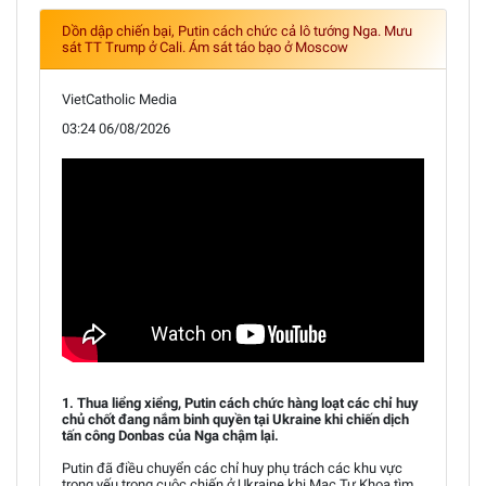
Dồn dập chiến bại, Putin cách chức cả lô tướng Nga. Mưu
sát TT Trump ở Cali. Ám sát táo bạo ở Moscow
VietCatholic Media
03:24 06/08/2026
1. Thua liểng xiểng, Putin cách chức hàng loạt các chỉ huy
chủ chốt đang nắm binh quyền tại Ukraine khi chiến dịch
tấn công Donbas của Nga chậm lại.
Putin đã điều chuyển các chỉ huy phụ trách các khu vực
trọng yếu trong cuộc chiến ở Ukraine khi Mạc Tư Khoa tìm