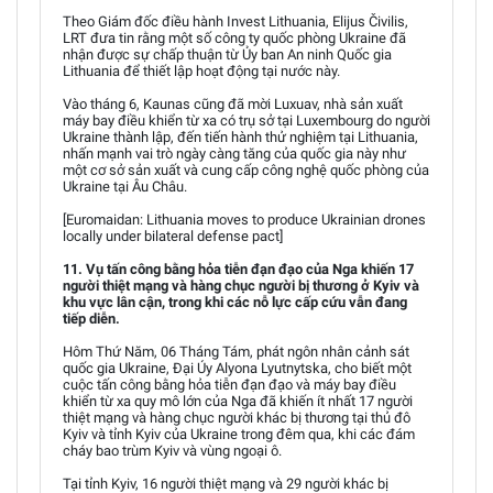
Theo Giám đốc điều hành Invest Lithuania, Elijus Čivilis,
LRT đưa tin rằng một số công ty quốc phòng Ukraine đã
nhận được sự chấp thuận từ Ủy ban An ninh Quốc gia
Lithuania để thiết lập hoạt động tại nước này.
Vào tháng 6, Kaunas cũng đã mời Luxuav, nhà sản xuất
máy bay điều khiển từ xa có trụ sở tại Luxembourg do người
Ukraine thành lập, đến tiến hành thử nghiệm tại Lithuania,
nhấn mạnh vai trò ngày càng tăng của quốc gia này như
một cơ sở sản xuất và cung cấp công nghệ quốc phòng của
Ukraine tại Âu Châu.
[Euromaidan: Lithuania moves to produce Ukrainian drones
locally under bilateral defense pact]
11. Vụ tấn công bằng hỏa tiễn đạn đạo của Nga khiến 17
người thiệt mạng và hàng chục người bị thương ở Kyiv và
khu vực lân cận, trong khi các nỗ lực cấp cứu vẫn đang
tiếp diễn.
Hôm Thứ Năm, 06 Tháng Tám, phát ngôn nhân cảnh sát
quốc gia Ukraine, Đại Úy Alyona Lyutnytska, cho biết một
cuộc tấn công bằng hỏa tiễn đạn đạo và máy bay điều
khiển từ xa quy mô lớn của Nga đã khiến ít nhất 17 người
thiệt mạng và hàng chục người khác bị thương tại thủ đô
Kyiv và tỉnh Kyiv của Ukraine trong đêm qua, khi các đám
cháy bao trùm Kyiv và vùng ngoại ô.
Tại tỉnh Kyiv, 16 người thiệt mạng và 29 người khác bị