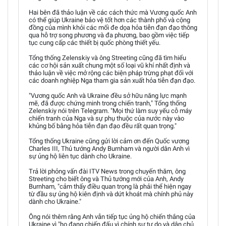
Hai bên đã thảo luận về các cách thức mà Vương quốc Anh
có thể giúp Ukraine bảo vệ tốt hơn các thành phố và cộng
đồng của mình khỏi các mối đe dọa hỏa tiễn đạn đạo thông
qua hỗ trợ song phương và đa phương, bao gồm việc tiếp
tục cung cấp các thiết bị quốc phòng thiết yếu.
Tổng thống Zelenskiy và ông Streeting cũng đã tìm hiểu
các cơ hội sản xuất chung một số loại vũ khí nhất định và
thảo luận về việc mở rộng các biện pháp trừng phạt đối với
các doanh nghiệp Nga tham gia sản xuất hỏa tiễn đạn đạo.
"Vương quốc Anh và Ukraine đều sở hữu năng lực mạnh
mẽ, đã được chứng minh trong chiến tranh," Tổng thống
Zelenskiy nói trên Telegram. "Mọi thứ làm suy yếu cỗ máy
chiến tranh của Nga và sự phụ thuộc của nước này vào
khủng bố bằng hỏa tiễn đạn đạo đều rất quan trọng."
Tổng thống Ukraine cũng gửi lời cảm ơn đến Quốc vương
Charles III, Thủ tướng Andy Burnham và người dân Anh vì
sự ủng hộ liên tục dành cho Ukraine.
Trả lời phỏng vấn đài ITV News trong chuyến thăm, ông
Streeting cho biết ông và Thủ tướng mới của Anh, Andy
Burnham, "cảm thấy điều quan trọng là phải thể hiện ngay
từ đầu sự ủng hộ kiên định và dứt khoát mà chính phủ này
dành cho Ukraine."
Ông nói thêm rằng Anh vẫn tiếp tục ủng hộ chiến thắng của
Ukraine vì "họ đang chiến đấu vì chính sự tự do và dân chủ