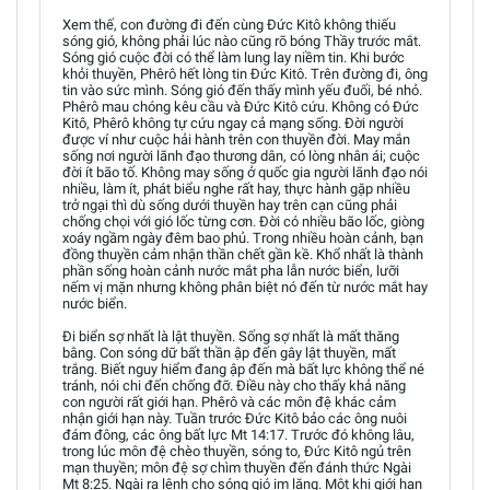
Xem thế, con đường đi đến cùng Đức Kitô không thiếu
sóng gió, không phải lúc nào cũng rõ bóng Thầy trước mắt.
Sóng gió cuộc đời có thể làm lung lay niềm tin. Khi bước
khỏi thuyền, Phêrô hết lòng tin Đức Kitô. Trên đường đi, ông
tin vào sức mình. Sóng gió đến thấy mình yếu đuối, bé nhỏ.
Phêrô mau chóng kêu cầu và Đức Kitô cứu. Không có Đức
Kitô, Phêrô không tự cứu ngay cả mạng sống. Đời người
được ví như cuộc hải hành trên con thuyền đời. May mắn
sống nơi người lãnh đạo thương dân, có lòng nhân ái; cuộc
đời ít bão tố. Không may sống ở quốc gia người lãnh đạo nói
nhiều, làm ít, phát biểu nghe rất hay, thực hành gặp nhiều
trở ngại thì dù sống dưới thuyền hay trên cạn cũng phải
chống chọi với gió lốc từng cơn. Đời có nhiều bão lốc, giòng
xoáy ngầm ngày đêm bao phủ. Trong nhiều hoàn cảnh, bạn
đồng thuyền cảm nhận thần chết gần kề. Khổ nhất là thành
phần sống hoàn cảnh nước mắt pha lẫn nước biển, lưỡi
nếm vị mặn nhưng không phân biệt nó đến từ nước mắt hay
nước biển.
Đi biển sợ nhất là lật thuyền. Sống sợ nhất là mất thăng
bằng. Con sóng dữ bất thần ập đến gây lật thuyền, mất
trắng. Biết nguy hiểm đang ập đến mà bất lực không thể né
tránh, nói chi đến chống đỡ. Điều này cho thấy khả năng
con người rất giới hạn. Phêrô và các môn đệ khác cảm
nhận giới hạn này. Tuần trước Đức Kitô bảo các ông nuôi
đám đông, các ông bất lực Mt 14:17. Trước đó không lâu,
trong lúc môn đệ chèo thuyền, sóng to, Đức Kitô ngủ trên
mạn thuyền; môn đệ sợ chìm thuyền đến đánh thức Ngài
Mt 8:25. Ngài ra lệnh cho sóng gió im lặng. Một khi giới hạn