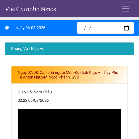
VietCatholic News
Ngày 06-08-2026
Phụng Vụ - Mục Vụ
Ngày 07/08: Căn tính người Môn Đệ đích thực – Thầy Phó
Tế Antôn Nguyễn Ngọc Khánh, SVD
Giáo Hội Năm Châu
02:22 06/08/2026