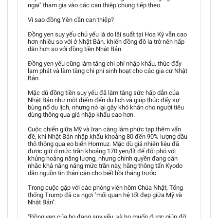
ngại" tham gia vào các can thiệp chung tiếp theo.
Vì sao đồng Yên cần can thiệp?
Đồng yen suy yếu chủ yếu là do lãi suất tại Hoa Kỳ vẫn cao
hơn nhiều so với ở Nhật Bản, khiến đồng đô la trở nên hấp
dẫn hơn so với đồng tiền Nhật Bản.
Đồng yen yếu cũng làm tăng chi phí nhập khẩu, thúc đẩy
lạm phát và làm tăng chi phí sinh hoạt cho các gia cư Nhật
Bản.
Mặc dù đồng tiền suy yếu đã làm tăng sức hấp dẫn của
Nhật Bản như một điểm đến du lịch và giúp thúc đẩy sự
bùng nổ du lịch, nhưng nó lại gây khó khăn cho người tiêu
dùng thông qua giá nhập khẩu cao hơn.
Cuộc chiến giữa Mỹ và Iran càng làm phức tạp thêm vấn
đề, khi Nhật Bản nhập khẩu khoảng 80 đến 90% lượng dầu
thô thông qua eo biển Hormuz. Mặc dù giá nhiên liệu đã
được giữ ở mức trần khoảng 170 yen/lít để đối phó với
khủng hoảng năng lượng, nhưng chính quyền đang cân
nhắc khả năng nâng mức trần này, hãng thông tấn Kyodo
dẫn nguồn tin thân cận cho biết hồi tháng trước.
Trong cuộc gặp với các phóng viên hôm Chúa Nhật, Tổng
thống Trump đã ca ngợi "mối quan hệ tốt đẹp giữa Mỹ và
Nhật Bản".
"Đồng yen của họ đang suy yếu, và họ muốn được giúp đỡ