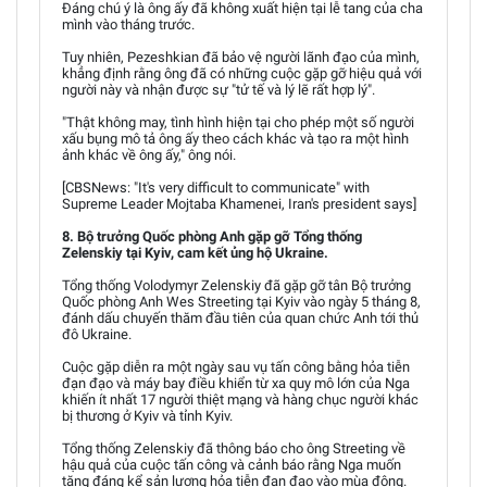
Đáng chú ý là ông ấy đã không xuất hiện tại lễ tang của cha
mình vào tháng trước.
Tuy nhiên, Pezeshkian đã bảo vệ người lãnh đạo của mình,
khẳng định rằng ông đã có những cuộc gặp gỡ hiệu quả với
người này và nhận được sự "tử tế và lý lẽ rất hợp lý".
"Thật không may, tình hình hiện tại cho phép một số người
xấu bụng mô tả ông ấy theo cách khác và tạo ra một hình
ảnh khác về ông ấy," ông nói.
[CBSNews: "It's very difficult to communicate" with
Supreme Leader Mojtaba Khamenei, Iran's president says]
8. Bộ trưởng Quốc phòng Anh gặp gỡ Tổng thống
Zelenskiy tại Kyiv, cam kết ủng hộ Ukraine.
Tổng thống Volodymyr Zelenskiy đã gặp gỡ tân Bộ trưởng
Quốc phòng Anh Wes Streeting tại Kyiv vào ngày 5 tháng 8,
đánh dấu chuyến thăm đầu tiên của quan chức Anh tới thủ
đô Ukraine.
Cuộc gặp diễn ra một ngày sau vụ tấn công bằng hỏa tiễn
đạn đạo và máy bay điều khiển từ xa quy mô lớn của Nga
khiến ít nhất 17 người thiệt mạng và hàng chục người khác
bị thương ở Kyiv và tỉnh Kyiv.
Tổng thống Zelenskiy đã thông báo cho ông Streeting về
hậu quả của cuộc tấn công và cảnh báo rằng Nga muốn
tăng đáng kể sản lượng hỏa tiễn đạn đạo vào mùa đông.