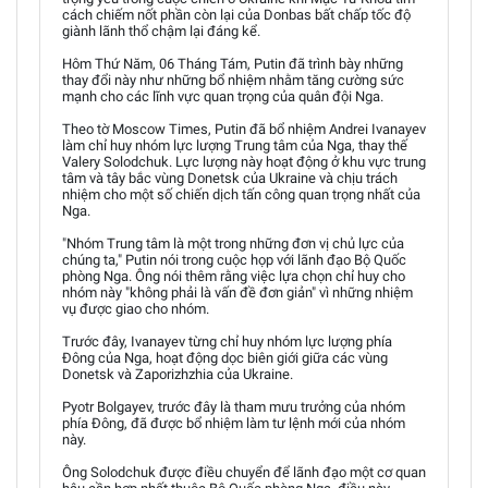
cách chiếm nốt phần còn lại của Donbas bất chấp tốc độ
giành lãnh thổ chậm lại đáng kể.
Hôm Thứ Năm, 06 Tháng Tám, Putin đã trình bày những
thay đổi này như những bổ nhiệm nhằm tăng cường sức
mạnh cho các lĩnh vực quan trọng của quân đội Nga.
Theo tờ Moscow Times, Putin đã bổ nhiệm Andrei Ivanayev
làm chỉ huy nhóm lực lượng Trung tâm của Nga, thay thế
Valery Solodchuk. Lực lượng này hoạt động ở khu vực trung
tâm và tây bắc vùng Donetsk của Ukraine và chịu trách
nhiệm cho một số chiến dịch tấn công quan trọng nhất của
Nga.
"Nhóm Trung tâm là một trong những đơn vị chủ lực của
chúng ta," Putin nói trong cuộc họp với lãnh đạo Bộ Quốc
phòng Nga. Ông nói thêm rằng việc lựa chọn chỉ huy cho
nhóm này "không phải là vấn đề đơn giản" vì những nhiệm
vụ được giao cho nhóm.
Trước đây, Ivanayev từng chỉ huy nhóm lực lượng phía
Đông của Nga, hoạt động dọc biên giới giữa các vùng
Donetsk và Zaporizhzhia của Ukraine.
Pyotr Bolgayev, trước đây là tham mưu trưởng của nhóm
phía Đông, đã được bổ nhiệm làm tư lệnh mới của nhóm
này.
Ông Solodchuk được điều chuyển để lãnh đạo một cơ quan