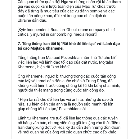
Các quan chức quân đội Nga và những nhân vật khác tham
gia vào cuộc xâm lược toàn diện của Mạc Tư Khoa trước
đây đã từng là mục tiêu của các vụ đánh bom xe và các
cuộc tấn công khác, đôi khi trong các chiến dịch do
Ukraine dẫn đầu.
[Kyiv Independent: Russian 'Ghoul' drone company chief
critically injured in car bombing, media report]
7. Tổng thống Iran tiết lộ "Rất khó để liên lạc" với Lãnh đạo
tối cao Mojtaba Khamenei.
Tổng thống Iran Masoud Pezeshkian hôm thứ Tư cho biết
việc liên lạc với lãnh đạo tối cao của đất nước, Mojtaba
Khamenei, hiện rất "khó khăn".
Ông Khamenei, người bị thương trong các cuộc tấn công
của Mỹ và Israel dẫn đến cuộc chiến ở Trung Đông, đã
không xuất hiện trước công chúng kể từ khi kế vị cha mình,
người đã thiệt mạng trong cùng cuộc tấn công đó.
" Hiện tại rất khó để liên lạc với anh ta, nhưng dù sao đi
nữa, sự hiện diện của anh ta là nguồn sức mạnh rất lớn
giúp chúng tôi tiếp tục," Pezeshkian nói.
Lãnh tụ Khamenei trẻ tuổi đã liên lạc thông qua các tuyên
bố bằng văn bản, nhưng việc ông giữ im lặng vào thời điểm
Iran đang xung đột với Hoa Kỳ đã dẫn đến những đồn đoán
về mối quan hệ của ông với các quan chức cao cấp khác.