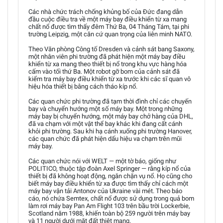
Các nhà chức trách chống khủng bố của Đức đang dẫn
đầu cuộc điều tra về một máy bay điều khiển từ xa mang
chất nổ được tìm thấy đêm Thứ Ba, 04 Tháng Tám, tại phi
trường Leipzig, một căn cứ quan trọng của liên minh NATO.
Theo Văn phòng Công tố Dresden và cảnh sát bang Saxony,
một nhân viên phi trường đã phát hiện một máy bay điều
khiển từ xa mang theo thiết bị nổ trong khu vực hàng hóa
cấm vào tối thứ Ba. Một robot gỡ bom của cảnh sát đã
kiểm tra máy bay điều khiển từ xa trước khi các sĩ quan vô
hiệu hóa thiết bị bằng cách tháo kíp nổ.
Các quan chức phi trường đã tạm thời đình chỉ các chuyến
bay và chuyển hướng một số máy bay. Một trong những
máy bay bị chuyển hướng, một máy bay chở hàng của DHL,
đã va chạm với một vật thể bay khác khi đang cất cánh
khỏi phi trường. Sau khi hạ cánh xuống phi trường Hanover,
các quan chức đã phát hiện dấu hiệu va chạm trên mũi
máy bay.
Các quan chức nói với WELT — một tờ báo, giống như
POLITICO, thuộc tập đoàn Axel Springer — rằng kíp nổ của
thiết bị đã không hoạt động, ngăn chặn vụ nổ. Họ cũng cho
biết máy bay điều khiển từ xa được tìm thấy chỉ cách một
máy bay vận tải Antonov của Ukraine vài mét. Theo báo
cáo, nó chứa Semtex, chất nổ được sử dụng trong quả bom
làm rơi máy bay Pan Am Flight 103 trên bầu trời Lockerbie,
Scotland năm 1988, khiến toàn bộ 259 người trên máy bay
và 11 người dưới mặt đất thiệt mạng.