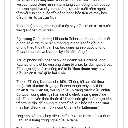
Ukraine ngày càng theo đuổi việc hợp tác sản xuất vũ khí
với các nước đồng minh nhằm tăng sản lượng, thu hút đầu
tư nước ngoài và xây dựng năng lực sản xuất nằm ngoài
tầm với của các cuộc tấn công bằng hỏa tiễn và máy bay
điều khiển từ xa của Nga.
Thỏa thuận song phương về máy bay điều khiển từ xa bước
vào giai đoạn thực hiện.
Bộ trưởng Quốc phòng Lithuania Robertas Kaunas cho biết
dự án sẽ được thực hiện thông qua các khoản đầu tư
chung theo thỏa thuận hợp tác công nghiệp quốc phòng
được Lithuania và Ukraine ký kết hồi tháng 5.
Trả lời phỏng vấn nhật báo kinh doanh Versložinios, ông
Kaunas cho biết bộ của ông đang tổ chức lại đội ngũ để bắt
đầu thực hiện cái mà ông mô tả là "thỏa thuận máy bay
điều khiển từ xa" giữa hai nước.
Theo LRT, ông Kaunas cho biết: "Chúng tôi có một thỏa
thuận với Ukraine được gọi là thỏa thuận máy bay điều
khiển từ xa. Hiện tại, đội ngũ của Bộ đang được điều chỉnh
để tuyển dụng những nhân sự chủ chốt, những người sẽ
bắt đầu chuyển thỏa thuận đó thành các giải pháp thực tiễn
trên thực địa, để chúng ta có thể nội địa hóa việc sản xuất
máy bay điều khiển từ xa của Ukraine tại Lithuania."
Ông cho biết máy bay điều khiển từ xa sẽ được sản xuất tại
Lithuania bằng công nghệ của Ukraine.