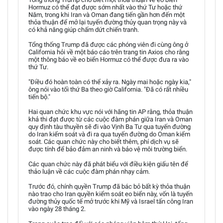
Hormuz có thể đạt được sớm nhất vào thứ Tư hoặc thứ
Năm, trong khi Iran và Oman đang tiến gần hơn đến một
thỏa thuận để mở lại tuyến đường thủy quan trọng này và
có khả năng giúp chấm dứt chiến tranh.
Tổng thống Trump đã được các phóng viên đi cùng ông ở
California hỏi về một báo cáo trên trang tin Axios cho rằng
một thông báo về eo biển Hormuz có thể được đưa ra vào
thứ Tư.
"Điều đó hoàn toàn có thể xảy ra. Ngày mai hoặc ngày kia,"
ông nói vào tối thứ Ba theo giờ California. "Đã có rất nhiều
tiến bộ."
Hai quan chức khu vực nói với hãng tin AP rằng, thỏa thuận
khả thi đạt được từ các cuộc đàm phán giữa Iran và Oman
quy định tàu thuyền sẽ đi vào Vịnh Ba Tư qua tuyến đường
do Iran kiểm soát và đi ra qua tuyến đường do Oman kiểm
soát. Các quan chức này cho biết thêm, phí dịch vụ sẽ
được tính để bảo đảm an ninh và bảo vệ môi trường biển.
Các quan chức này đã phát biểu với điều kiện giấu tên để
thảo luận về các cuộc đàm phán nhạy cảm.
Trước đó, chính quyền Trump đã bác bỏ bất kỳ thỏa thuận
nào trao cho Iran quyền kiểm soát eo biển này, vốn là tuyến
đường thủy quốc tế mở trước khi Mỹ và Israel tấn công Iran
vào ngày 28 tháng 2.