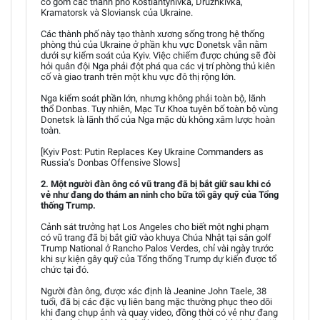
cố gồm các thành phố Kostiantynivka, Druzhkivka,
Kramatorsk và Sloviansk của Ukraine.
Các thành phố này tạo thành xương sống trong hệ thống
phòng thủ của Ukraine ở phần khu vực Donetsk vẫn nằm
dưới sự kiểm soát của Kyiv. Việc chiếm được chúng sẽ đòi
hỏi quân đội Nga phải đột phá qua các vị trí phòng thủ kiên
cố và giao tranh trên một khu vực đô thị rộng lớn.
Nga kiểm soát phần lớn, nhưng không phải toàn bộ, lãnh
thổ Donbas. Tuy nhiên, Mạc Tư Khoa tuyên bố toàn bộ vùng
Donetsk là lãnh thổ của Nga mặc dù không xâm lược hoàn
toàn.
[Kyiv Post: Putin Replaces Key Ukraine Commanders as
Russia’s Donbas Offensive Slows]
2. Một người đàn ông có vũ trang đã bị bắt giữ sau khi có
vẻ như đang do thám an ninh cho bữa tối gây quỹ của Tổng
thống Trump.
Cảnh sát trưởng hạt Los Angeles cho biết một nghi phạm
có vũ trang đã bị bắt giữ vào khuya Chúa Nhật tại sân golf
Trump National ở Rancho Palos Verdes, chỉ vài ngày trước
khi sự kiện gây quỹ của Tổng thống Trump dự kiến được tổ
chức tại đó.
Người đàn ông, được xác định là Jeanine John Taele, 38
tuổi, đã bị các đặc vụ liên bang mặc thường phục theo dõi
khi đang chụp ảnh và quay video, đồng thời có vẻ như đang