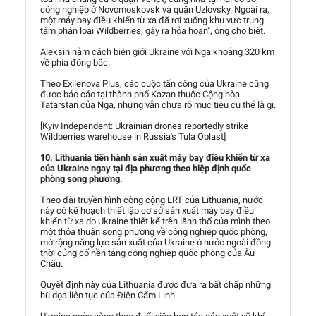
công nghiệp ở Novomoskovsk và quận Uzlovsky. Ngoài ra,
một máy bay điều khiển từ xa đã rơi xuống khu vực trung
tâm phân loại Wildberries, gây ra hỏa hoạn", ông cho biết.
Aleksin nằm cách biên giới Ukraine với Nga khoảng 320 km
về phía đông bắc.
Theo Exilenova Plus, các cuộc tấn công của Ukraine cũng
được báo cáo tại thành phố Kazan thuộc Cộng hòa
Tatarstan của Nga, nhưng vẫn chưa rõ mục tiêu cụ thể là gì.
[Kyiv Independent: Ukrainian drones reportedly strike
Wildberries warehouse in Russia's Tula Oblast]
10. Lithuania tiến hành sản xuất máy bay điều khiển từ xa
của Ukraine ngay tại địa phương theo hiệp định quốc
phòng song phương.
Theo đài truyền hình công cộng LRT của Lithuania, nước
này có kế hoạch thiết lập cơ sở sản xuất máy bay điều
khiển từ xa do Ukraine thiết kế trên lãnh thổ của mình theo
một thỏa thuận song phương về công nghiệp quốc phòng,
mở rộng năng lực sản xuất của Ukraine ở nước ngoài đồng
thời củng cố nền tảng công nghiệp quốc phòng của Âu
Châu.
Quyết định này của Lithuania được đưa ra bất chấp những
hù dọa liên tục của Điện Cẩm Linh.