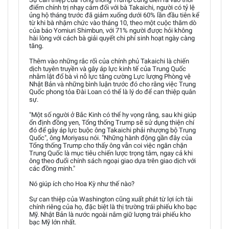
điểm chính trị nhạy cảm đối với bà Takaichi, người có tỷ lệ
ủng hộ tháng trước đã giảm xuống dưới 60% lần đầu tiên kể
từ khi bà nhậm chức vào tháng 10, theo một cuộc thăm dò
của báo Yomiuri Shimbun, với 71% người được hỏi không
hài lòng với cách bà giải quyết chi phí sinh hoạt ngày càng
tăng.
Thêm vào những rắc rối của chính phủ Takaichi là chiến
dịch tuyên truyền và gây áp lực kinh tế của Trung Quốc
nhằm lật đổ bà vì nỗ lực tăng cường Lực lượng Phòng vệ
Nhật Bản và những bình luận trước đó cho rằng việc Trung
Quốc phong tỏa Đài Loan có thể là lý do để can thiệp quân
sự.
"Một số người ở Bắc Kinh có thể hy vọng rằng, sau khi giúp
ổn định đồng yen, Tổng thống Trump sẽ sử dụng thiện chí
đó để gây áp lực buộc ông Takaichi phải nhượng bộ Trung
Quốc", ông Moriyasu nói. "Những hành động gần đây của
Tổng thống Trump cho thấy ông vẫn coi việc ngăn chặn
Trung Quốc là mục tiêu chiến lược trọng tâm, ngay cả khi
ông theo đuổi chính sách ngoại giao dựa trên giao dịch với
các đồng minh."
Nó giúp ích cho Hoa Kỳ như thế nào?
Sự can thiệp của Washington cũng xuất phát từ lợi ích tài
chính riêng của họ, đặc biệt là thị trường trái phiếu kho bạc
Mỹ. Nhật Bản là nước ngoài nắm giữ lượng trái phiếu kho
bạc Mỹ lớn nhất.