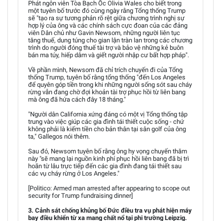
Phát ngôn viên Tòa Bạch Ốc Olivia Wales cho biết trong
một tuyên bố trước đó cùng ngày rằng Tổng thống Trump
sẽ "tạo ra sự tương phản rõ rệt giữa chương trình nghị sự
hợp lý của ông và các chính sách cực đoan của các đảng
viên Dân chủ như Gavin Newsom, những người liên tục
tăng thuế, dung túng cho gian lận tràn lan trong các chương
trình do người đóng thuế tài trợ và bảo vệ những kẻ buôn
bán ma túy, hiếp dâm và giết người nhập cư bất hợp pháp".
Về phần mình, Newsom đã chỉ trích chuyến đi của Tổng
thống Trump, tuyên bố rằng tổng thống "đến Los Angeles
để quyên góp tiền trong khi những người sống sót sau cháy
rừng vẫn đang chờ đợi khoản tài trợ phục hồi từ liên bang
mà ông đã hứa cách đây 18 tháng."
"Người dân California xứng đáng có một vị Tổng thống tập
trung vào việc giúp các gia đình tái thiết cuộc sống - chứ
không phải là kiếm tiền cho bản thân tại sân golf của ông
ta," Gallegos nói thêm.
Sau đó, Newsom tuyên bố rằng ông hy vọng chuyến thăm
này "sẽ mang lại nguồn kinh phí phục hồi liên bang đã bị trì
hoãn từ lâu trực tiếp đến các gia đình đang tái thiết sau
các vụ cháy rừng ở Los Angeles."
[Politico: Armed man arrested after appearing to scope out
security for Trump fundraising dinner]
3. Cảnh sát chống khủng bố Đức điều tra vụ phát hiện máy
bay điều khiển từ xa mang chất nổ tại phi trường Leipzig.