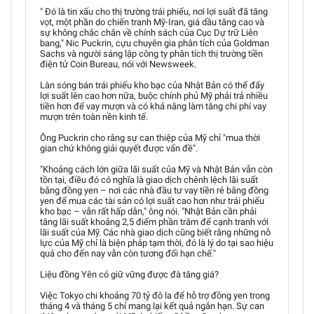
" Đó là tin xấu cho thị trường trái phiếu, nơi lợi suất đã tăng
vọt, một phần do chiến tranh Mỹ-Iran, giá dầu tăng cao và
sự không chắc chắn về chính sách của Cục Dự trữ Liên
bang," Nic Puckrin, cựu chuyên gia phân tích của Goldman
Sachs và người sáng lập công ty phân tích thị trường tiền
điện tử Coin Bureau, nói với Newsweek.
Làn sóng bán trái phiếu kho bạc của Nhật Bản có thể đẩy
lợi suất lên cao hơn nữa, buộc chính phủ Mỹ phải trả nhiều
tiền hơn để vay mượn và có khả năng làm tăng chi phí vay
mượn trên toàn nền kinh tế.
Ông Puckrin cho rằng sự can thiệp của Mỹ chỉ "mua thời
gian chứ không giải quyết được vấn đề".
"Khoảng cách lớn giữa lãi suất của Mỹ và Nhật Bản vẫn còn
tồn tại, điều đó có nghĩa là giao dịch chênh lệch lãi suất
bằng đồng yen – nơi các nhà đầu tư vay tiền rẻ bằng đồng
yen để mua các tài sản có lợi suất cao hơn như trái phiếu
kho bạc – vẫn rất hấp dẫn," ông nói. "Nhật Bản cần phải
tăng lãi suất khoảng 2,5 điểm phần trăm để cạnh tranh với
lãi suất của Mỹ. Các nhà giao dịch cũng biết rằng những nỗ
lực của Mỹ chỉ là biện pháp tạm thời, đó là lý do tại sao hiệu
quả cho đến nay vẫn còn tương đối hạn chế."
Liệu đồng Yên có giữ vững được đà tăng giá?
Việc Tokyo chi khoảng 70 tỷ đô la để hỗ trợ đồng yen trong
tháng 4 và tháng 5 chỉ mang lại kết quả ngắn hạn. Sự can