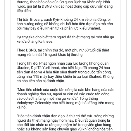
thương, theo báo cáo của Cơ quan Dịch vụ Khẩn cấp Nhà
nước, gọi tắt là DSNS khi các hoạt động cấp cứu vẫn đang
tiếp diễn.
Thị trấn Brovary, cách Kyiv khoảng 24 km về phía đông, bị
ảnh hưởng nặng nề không chỉ bởi hỏa tiễn đạn đạo mà còn
bởi máy bay điều khiển từ xa phản lực kiểu Shahed.
Lyutnytska cho biết tám người đã thiệt mạng tại một nhà ga
xe lửa ở làng Kvitneve.
Theo DSNS, tại chính thủ đô, một phụ nữ 60 tuổi đã thiệt
mạng và ít nhất 16 người khác bị thương.
Trong khi đó, Phát ngôn nhân của lực lượng không quân
Ukraine, Đại Tá Yurii Ihnat, cho biết Nga đã phóng 24 hỏa
tiễn đạn đạo và 4 hỏa tiễn siêu thanh trong cuộc tấn công,
cũng như 115 máy bay điều khiển từ xa loại Shahed. Không
có hỏa tiễn nào bị đánh chặn.
"Mục tiêu chính của cuộc tấn công là các kho hàng của các
doanh nghiệp dân sự, ngoài ra còn có các cuộc tấn công
vào cơ sở hạ tầng, một nhà ga xe lửa", Tổng thống
Volodymyr Zelenskiy cho biết trong một bài đăng trên mạng
xã hội.
"Hỏa tiễn đánh chặn đạn đạo là thứ có thể cứu sống những
người đã thiệt mạng ngày hôm nay. Điều rất quan trọng là
các đối tác nhận ra rằng sự chậm trễ trong việc giao hàng
hoặc sự không sẵn lòng chuyển giao vũ khí chống hỏa tiễn