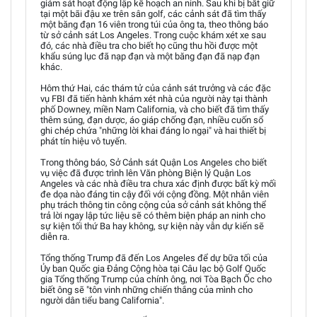
giám sát hoạt động lập kế hoạch an ninh. Sau khi bị bắt giữ
tại một bãi đậu xe trên sân golf, các cảnh sát đã tìm thấy
một băng đạn 16 viên trong túi của ông ta, theo thông báo
từ sở cảnh sát Los Angeles. Trong cuộc khám xét xe sau
đó, các nhà điều tra cho biết họ cũng thu hồi được một
khẩu súng lục đã nạp đạn và một băng đạn đã nạp đạn
khác.
Hôm thứ Hai, các thám tử của cảnh sát trưởng và các đặc
vụ FBI đã tiến hành khám xét nhà của người này tại thành
phố Downey, miền Nam California, và cho biết đã tìm thấy
thêm súng, đạn dược, áo giáp chống đạn, nhiều cuốn sổ
ghi chép chứa "những lời khai đáng lo ngại" và hai thiết bị
phát tín hiệu vô tuyến.
Trong thông báo, Sở Cảnh sát Quận Los Angeles cho biết
vụ việc đã được trình lên Văn phòng Biện lý Quận Los
Angeles và các nhà điều tra chưa xác định được bất kỳ mối
đe dọa nào đáng tin cậy đối với cộng đồng. Một nhân viên
phụ trách thông tin công cộng của sở cảnh sát không thể
trả lời ngay lập tức liệu sẽ có thêm biện pháp an ninh cho
sự kiện tối thứ Ba hay không, sự kiện này vẫn dự kiến sẽ
diễn ra.
Tổng thống Trump đã đến Los Angeles để dự bữa tối của
Ủy ban Quốc gia Đảng Cộng hòa tại Câu lạc bộ Golf Quốc
gia Tổng thống Trump của chính ông, nơi Tòa Bạch Ốc cho
biết ông sẽ "tôn vinh những chiến thắng của mình cho
người dân tiểu bang California".