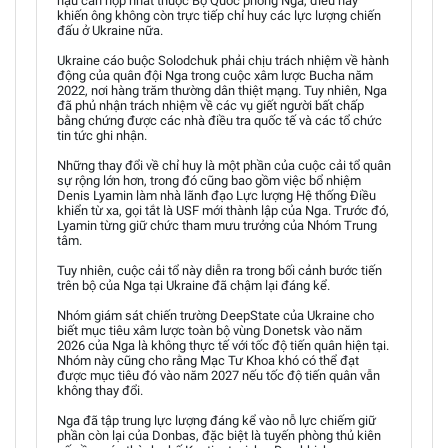
hậu cần hợp nhất thuộc Bộ Quốc phòng Nga, điều này
khiến ông không còn trực tiếp chỉ huy các lực lượng chiến
đấu ở Ukraine nữa.
Ukraine cáo buộc Solodchuk phải chịu trách nhiệm về hành
động của quân đội Nga trong cuộc xâm lược Bucha năm
2022, nơi hàng trăm thường dân thiệt mạng. Tuy nhiên, Nga
đã phủ nhận trách nhiệm về các vụ giết người bất chấp
bằng chứng được các nhà điều tra quốc tế và các tổ chức
tin tức ghi nhận.
Những thay đổi về chỉ huy là một phần của cuộc cải tổ quân
sự rộng lớn hơn, trong đó cũng bao gồm việc bổ nhiệm
Denis Lyamin làm nhà lãnh đạo Lực lượng Hệ thống Điều
khiển từ xa, gọi tắt là USF mới thành lập của Nga. Trước đó,
Lyamin từng giữ chức tham mưu trưởng của Nhóm Trung
tâm.
Tuy nhiên, cuộc cải tổ này diễn ra trong bối cảnh bước tiến
trên bộ của Nga tại Ukraine đã chậm lại đáng kể.
Nhóm giám sát chiến trường DeepState của Ukraine cho
biết mục tiêu xâm lược toàn bộ vùng Donetsk vào năm
2026 của Nga là không thực tế với tốc độ tiến quân hiện tại.
Nhóm này cũng cho rằng Mạc Tư Khoa khó có thể đạt
được mục tiêu đó vào năm 2027 nếu tốc độ tiến quân vẫn
không thay đổi.
Nga đã tập trung lực lượng đáng kể vào nỗ lực chiếm giữ
phần còn lại của Donbas, đặc biệt là tuyến phòng thủ kiên