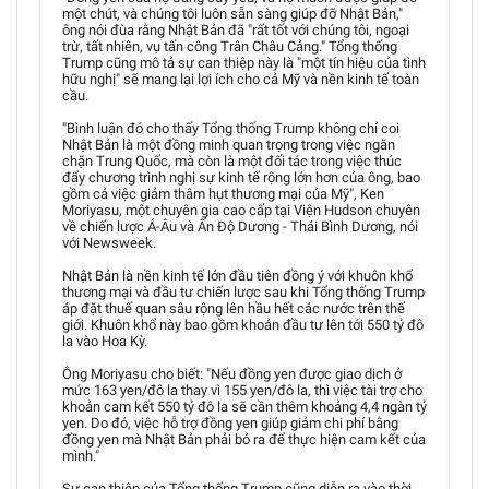
một chút, và chúng tôi luôn sẵn sàng giúp đỡ Nhật Bản,"
ông nói đùa rằng Nhật Bản đã "rất tốt với chúng tôi, ngoại
trừ, tất nhiên, vụ tấn công Trân Châu Cảng." Tổng thống
Trump cũng mô tả sự can thiệp này là "một tín hiệu của tình
hữu nghị" sẽ mang lại lợi ích cho cả Mỹ và nền kinh tế toàn
cầu.
"Bình luận đó cho thấy Tổng thống Trump không chỉ coi
Nhật Bản là một đồng minh quan trọng trong việc ngăn
chặn Trung Quốc, mà còn là một đối tác trong việc thúc
đẩy chương trình nghị sự kinh tế rộng lớn hơn của ông, bao
gồm cả việc giảm thâm hụt thương mại của Mỹ", Ken
Moriyasu, một chuyên gia cao cấp tại Viện Hudson chuyên
về chiến lược Á-Âu và Ấn Độ Dương - Thái Bình Dương, nói
với Newsweek.
Nhật Bản là nền kinh tế lớn đầu tiên đồng ý với khuôn khổ
thương mại và đầu tư chiến lược sau khi Tổng thống Trump
áp đặt thuế quan sâu rộng lên hầu hết các nước trên thế
giới. Khuôn khổ này bao gồm khoản đầu tư lên tới 550 tỷ đô
la vào Hoa Kỳ.
Ông Moriyasu cho biết: "Nếu đồng yen được giao dịch ở
mức 163 yen/đô la thay vì 155 yen/đô la, thì việc tài trợ cho
khoản cam kết 550 tỷ đô la sẽ cần thêm khoảng 4,4 ngàn tỷ
yen. Do đó, việc hỗ trợ đồng yen giúp giảm chi phí bằng
đồng yen mà Nhật Bản phải bỏ ra để thực hiện cam kết của
mình."
Sự can thiệp của Tổng thống Trump cũng diễn ra vào thời