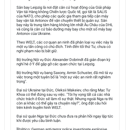
Sân bay Leipzig là nơi đặt căn cứ hoạt động của Giải pháp
Vận tải Hàng không Chiến lược Quốc tế, gọi tắt là SALIS
của NATO, cho phép các quốc gia tham gia tiếp cận máy
bay vận tải Antonov để vận chuyển thiết bị quân sự. Sân
bay này là trung tâm hàng không lớn nhất Âu Châu của DHL
và cũng là căn cứ bảo dưỡng máy bay cho một số máy bay
Antonov của Ukraine.
Theo WELT, các cơ quan an ninh đã phân loại vụ việc này là
một vụ tấn công có chủ đích. Tính đến tối thứ Tư, chưa có
nghi phạm nào bị bắt giữ.
Bộ trưởng Nội vụ Đức Alexander Dobrindt đã gián đoạn kỳ
nghỉ hè ở Ý để gặp gỡ các quan chức tại Leipzig.
Bộ trưởng Nội vụ bang Saxony, Armin Schuster, đã mô tả vụ
việc trong một tuyên bố là "một sự việc an ninh rất nghiêm
trọng".
Đại sứ Ukraine tại Đức, Oleksii Makeiev, cho rằng Mạc Tư
Khoa có thể đứng sau vụ việc. "Tôi hy vọng tất cả các nhà
chức trách ở Đức sẽ làm rõ sự thật. Nhưng ngoài Nga ra thì
còn ai khác có thể gây ra chuyện này?", ông đặt câu hỏi
trên kênh truyền hình WELT.
Đại sứ quán Nga tại Đức chưa đưa ra phản hồi ngay lập tức
khi được yêu cầu bình luận.
[Politico: German anti-terror police investigate explosive