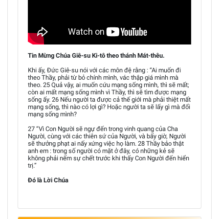
Tin Mừng Chúa Giê-su Ki-tô theo thánh Mát-thêu.
Khi ấy, Đức Giê-su nói với các môn đệ rằng : “Ai muốn đi
theo Thầy, phải từ bỏ chính mình, vác thập giá mình mà
theo. 25 Quả vậy, ai muốn cứu mạng sống mình, thì sẽ mất;
còn ai mất mạng sống mình vì Thầy, thì sẽ tìm được mạng
sống ấy. 26 Nếu người ta được cả thế giới mà phải thiệt mất
mạng sống, thì nào có lợi gì? Hoặc người ta sẽ lấy gì mà đổi
mạng sống mình?
27 “Vì Con Người sẽ ngự đến trong vinh quang của Cha
Người, cùng với các thiên sứ của Người, và bấy giờ, Người
sẽ thưởng phạt ai nấy xứng việc họ làm. 28 Thầy bảo thật
anh em : trong số người có mặt ở đây, có những kẻ sẽ
không phải nếm sự chết trước khi thấy Con Người đến hiển
trị.”
Đó là Lời Chúa