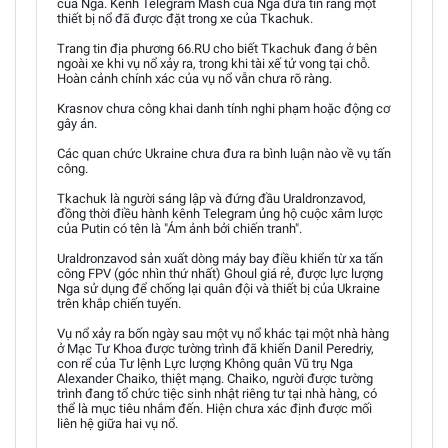
của Nga. Kênh Telegram Mash của Nga đưa tin rằng một
thiết bị nổ đã được đặt trong xe của Tkachuk.
Trang tin địa phương 66.RU cho biết Tkachuk đang ở bên
ngoài xe khi vụ nổ xảy ra, trong khi tài xế tử vong tại chỗ.
Hoàn cảnh chính xác của vụ nổ vẫn chưa rõ ràng.
Krasnov chưa công khai danh tính nghi phạm hoặc động cơ
gây án.
Các quan chức Ukraine chưa đưa ra bình luận nào về vụ tấn
công.
Tkachuk là người sáng lập và đứng đầu Uraldronzavod,
đồng thời điều hành kênh Telegram ủng hộ cuộc xâm lược
của Putin có tên là "Ám ảnh bởi chiến tranh".
Uraldronzavod sản xuất dòng máy bay điều khiển từ xa tấn
công FPV (góc nhìn thứ nhất) Ghoul giá rẻ, được lực lượng
Nga sử dụng để chống lại quân đội và thiết bị của Ukraine
trên khắp chiến tuyến.
Vụ nổ xảy ra bốn ngày sau một vụ nổ khác tại một nhà hàng
ở Mạc Tư Khoa được tường trình đã khiến Danil Peredriy,
con rể của Tư lệnh Lực lượng Không quân Vũ trụ Nga
Alexander Chaiko, thiệt mạng. Chaiko, người được tường
trình đang tổ chức tiệc sinh nhật riêng tư tại nhà hàng, có
thể là mục tiêu nhắm đến. Hiện chưa xác định được mối
liên hệ giữa hai vụ nổ.