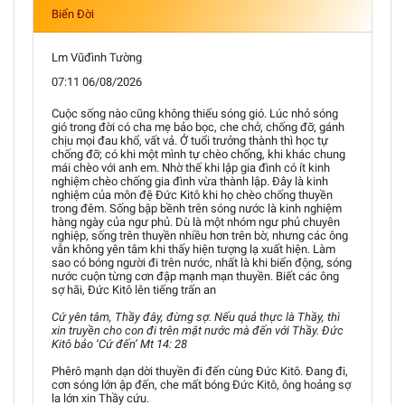
Biển Đời
Lm Vũđình Tường
07:11 06/08/2026
Cuộc sống nào cũng không thiếu sóng gió. Lúc nhỏ sóng
gió trong đời có cha mẹ bảo bọc, che chở, chống đỡ, gánh
chịu mọi đau khổ, vất vả. Ở tuổi trưởng thành thì học tự
chống đỡ; có khi một mình tự chèo chống, khi khác chung
mái chèo với anh em. Nhờ thế khi lập gia đình có ít kinh
nghiệm chèo chống gia đình vừa thành lập. Đây là kinh
nghiệm của môn đệ Đức Kitô khi họ chèo chống thuyền
trong đêm. Sống bập bềnh trên sóng nước là kinh nghiệm
hàng ngày của ngư phủ. Dù là một nhóm ngư phủ chuyên
nghiệp, sống trên thuyền nhiều hơn trên bờ, nhưng các ông
vẫn không yên tâm khi thấy hiện tượng lạ xuất hiện. Làm
sao có bóng người đi trên nước, nhất là khi biển động, sóng
nước cuộn từng cơn đập mạnh mạn thuyền. Biết các ông
sợ hãi, Đức Kitô lên tiếng trấn an
Cứ yên tâm, Thầy đây, đừng sợ. Nếu quả thực là Thầy, thì
xin truyền cho con đi trên mặt nước mà đến với Thầy. Đức
Kitô bảo ‘Cứ đến’ Mt 14: 28
Phêrô mạnh dạn dời thuyền đi đến cùng Đức Kitô. Đang đi,
cơn sóng lớn ập đến, che mất bóng Đức Kitô, ông hoảng sợ
la lớn xin Thầy cứu.