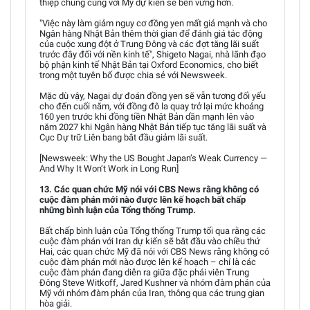
thiệp chung cùng với Mỹ dự kiến sẽ bền vững hơn.
"Việc này làm giảm nguy cơ đồng yen mất giá mạnh và cho
Ngân hàng Nhật Bản thêm thời gian để đánh giá tác động
của cuộc xung đột ở Trung Đông và các đợt tăng lãi suất
trước đây đối với nền kinh tế", Shigeto Nagai, nhà lãnh đạo
bộ phận kinh tế Nhật Bản tại Oxford Economics, cho biết
trong một tuyên bố được chia sẻ với Newsweek.
Mặc dù vậy, Nagai dự đoán đồng yen sẽ vẫn tương đối yếu
cho đến cuối năm, với đồng đô la quay trở lại mức khoảng
160 yen trước khi đồng tiền Nhật Bản dần mạnh lên vào
năm 2027 khi Ngân hàng Nhật Bản tiếp tục tăng lãi suất và
Cục Dự trữ Liên bang bắt đầu giảm lãi suất.
[Newsweek: Why the US Bought Japan’s Weak Currency —
And Why It Won’t Work in Long Run]
13. Các quan chức Mỹ nói với CBS News rằng không có
cuộc đàm phán mới nào được lên kế hoạch bất chấp
những bình luận của Tổng thống Trump.
Bất chấp bình luận của Tổng thống Trump tối qua rằng các
cuộc đàm phán với Iran dự kiến sẽ bắt đầu vào chiều thứ
Hai, các quan chức Mỹ đã nói với CBS News rằng không có
cuộc đàm phán mới nào được lên kế hoạch – chỉ là các
cuộc đàm phán đang diễn ra giữa đặc phái viên Trung
Đông Steve Witkoff, Jared Kushner và nhóm đàm phán của
Mỹ với nhóm đàm phán của Iran, thông qua các trung gian
hòa giải.