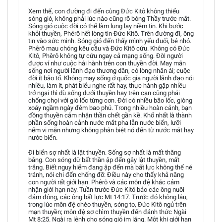
Xem thế, con đường đi đến cùng Đức Kitô không thiếu
sóng gió, không phải lúc nào cũng rõ bóng Thầy trước mắt.
Sóng gió cuộc đời có thể làm lung lay niềm tin. Khi bước
khỏi thuyền, Phêrô hết lòng tin Đức Kitô. Trên đường đi, ông
tin vào sức mình. Sóng gió đến thấy mình yếu đuối, bé nhỏ.
Phêrô mau chóng kêu cầu và Đức Kitô cứu. Không có Đức
Kitô, Phêrô không tự cứu ngay cả mạng sống. Đời người
được ví như cuộc hải hành trên con thuyền đời. May mắn
sống nơi người lãnh đạo thương dân, có lòng nhân ái; cuộc
đời ít bão tố. Không may sống ở quốc gia người lãnh đạo nói
nhiều, làm ít, phát biểu nghe rất hay, thực hành gặp nhiều
trở ngại thì dù sống dưới thuyền hay trên cạn cũng phải
chống chọi với gió lốc từng cơn. Đời có nhiều bão lốc, giòng
xoáy ngầm ngày đêm bao phủ. Trong nhiều hoàn cảnh, bạn
đồng thuyền cảm nhận thần chết gần kề. Khổ nhất là thành
phần sống hoàn cảnh nước mắt pha lẫn nước biển, lưỡi
nếm vị mặn nhưng không phân biệt nó đến từ nước mắt hay
nước biển.
Đi biển sợ nhất là lật thuyền. Sống sợ nhất là mất thăng
bằng. Con sóng dữ bất thần ập đến gây lật thuyền, mất
trắng. Biết nguy hiểm đang ập đến mà bất lực không thể né
tránh, nói chi đến chống đỡ. Điều này cho thấy khả năng
con người rất giới hạn. Phêrô và các môn đệ khác cảm
nhận giới hạn này. Tuần trước Đức Kitô bảo các ông nuôi
đám đông, các ông bất lực Mt 14:17. Trước đó không lâu,
trong lúc môn đệ chèo thuyền, sóng to, Đức Kitô ngủ trên
mạn thuyền; môn đệ sợ chìm thuyền đến đánh thức Ngài
Mt 8:25. Ngài ra lệnh cho sóng gió im lặng. Một khi giới hạn