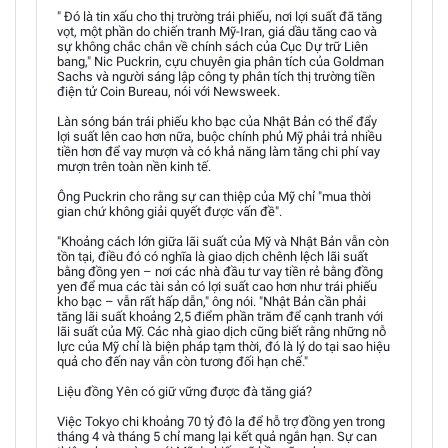
" Đó là tin xấu cho thị trường trái phiếu, nơi lợi suất đã tăng
vọt, một phần do chiến tranh Mỹ-Iran, giá dầu tăng cao và
sự không chắc chắn về chính sách của Cục Dự trữ Liên
bang," Nic Puckrin, cựu chuyên gia phân tích của Goldman
Sachs và người sáng lập công ty phân tích thị trường tiền
điện tử Coin Bureau, nói với Newsweek.
Làn sóng bán trái phiếu kho bạc của Nhật Bản có thể đẩy
lợi suất lên cao hơn nữa, buộc chính phủ Mỹ phải trả nhiều
tiền hơn để vay mượn và có khả năng làm tăng chi phí vay
mượn trên toàn nền kinh tế.
Ông Puckrin cho rằng sự can thiệp của Mỹ chỉ "mua thời
gian chứ không giải quyết được vấn đề".
"Khoảng cách lớn giữa lãi suất của Mỹ và Nhật Bản vẫn còn
tồn tại, điều đó có nghĩa là giao dịch chênh lệch lãi suất
bằng đồng yen – nơi các nhà đầu tư vay tiền rẻ bằng đồng
yen để mua các tài sản có lợi suất cao hơn như trái phiếu
kho bạc – vẫn rất hấp dẫn," ông nói. "Nhật Bản cần phải
tăng lãi suất khoảng 2,5 điểm phần trăm để cạnh tranh với
lãi suất của Mỹ. Các nhà giao dịch cũng biết rằng những nỗ
lực của Mỹ chỉ là biện pháp tạm thời, đó là lý do tại sao hiệu
quả cho đến nay vẫn còn tương đối hạn chế."
Liệu đồng Yên có giữ vững được đà tăng giá?
Việc Tokyo chi khoảng 70 tỷ đô la để hỗ trợ đồng yen trong
tháng 4 và tháng 5 chỉ mang lại kết quả ngắn hạn. Sự can