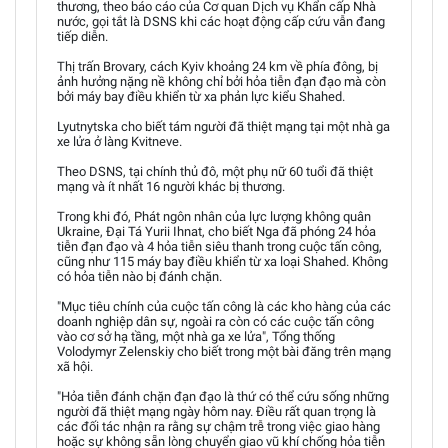
thương, theo báo cáo của Cơ quan Dịch vụ Khẩn cấp Nhà
nước, gọi tắt là DSNS khi các hoạt động cấp cứu vẫn đang
tiếp diễn.
Thị trấn Brovary, cách Kyiv khoảng 24 km về phía đông, bị
ảnh hưởng nặng nề không chỉ bởi hỏa tiễn đạn đạo mà còn
bởi máy bay điều khiển từ xa phản lực kiểu Shahed.
Lyutnytska cho biết tám người đã thiệt mạng tại một nhà ga
xe lửa ở làng Kvitneve.
Theo DSNS, tại chính thủ đô, một phụ nữ 60 tuổi đã thiệt
mạng và ít nhất 16 người khác bị thương.
Trong khi đó, Phát ngôn nhân của lực lượng không quân
Ukraine, Đại Tá Yurii Ihnat, cho biết Nga đã phóng 24 hỏa
tiễn đạn đạo và 4 hỏa tiễn siêu thanh trong cuộc tấn công,
cũng như 115 máy bay điều khiển từ xa loại Shahed. Không
có hỏa tiễn nào bị đánh chặn.
"Mục tiêu chính của cuộc tấn công là các kho hàng của các
doanh nghiệp dân sự, ngoài ra còn có các cuộc tấn công
vào cơ sở hạ tầng, một nhà ga xe lửa", Tổng thống
Volodymyr Zelenskiy cho biết trong một bài đăng trên mạng
xã hội.
"Hỏa tiễn đánh chặn đạn đạo là thứ có thể cứu sống những
người đã thiệt mạng ngày hôm nay. Điều rất quan trọng là
các đối tác nhận ra rằng sự chậm trễ trong việc giao hàng
hoặc sự không sẵn lòng chuyển giao vũ khí chống hỏa tiễn