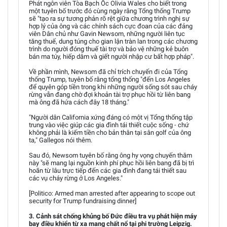
Phát ngôn viên Tòa Bạch Ốc Olivia Wales cho biết trong
một tuyên bố trước đó cùng ngày rằng Tổng thống Trump
sẽ "tạo ra sự tương phản rõ rệt giữa chương trình nghị sự
hợp lý của ông và các chính sách cực đoan của các đảng
viên Dân chủ như Gavin Newsom, những người liên tục
tăng thuế, dung túng cho gian lận tràn lan trong các chương
trình do người đóng thuế tài trợ và bảo vệ những kẻ buôn
bán ma túy, hiếp dâm và giết người nhập cư bất hợp pháp".
Về phần mình, Newsom đã chỉ trích chuyến đi của Tổng
thống Trump, tuyên bố rằng tổng thống "đến Los Angeles
để quyên góp tiền trong khi những người sống sót sau cháy
rừng vẫn đang chờ đợi khoản tài trợ phục hồi từ liên bang
mà ông đã hứa cách đây 18 tháng."
"Người dân California xứng đáng có một vị Tổng thống tập
trung vào việc giúp các gia đình tái thiết cuộc sống - chứ
không phải là kiếm tiền cho bản thân tại sân golf của ông
ta," Gallegos nói thêm.
Sau đó, Newsom tuyên bố rằng ông hy vọng chuyến thăm
này "sẽ mang lại nguồn kinh phí phục hồi liên bang đã bị trì
hoãn từ lâu trực tiếp đến các gia đình đang tái thiết sau
các vụ cháy rừng ở Los Angeles."
[Politico: Armed man arrested after appearing to scope out
security for Trump fundraising dinner]
3. Cảnh sát chống khủng bố Đức điều tra vụ phát hiện máy
bay điều khiển từ xa mang chất nổ tại phi trường Leipzig.