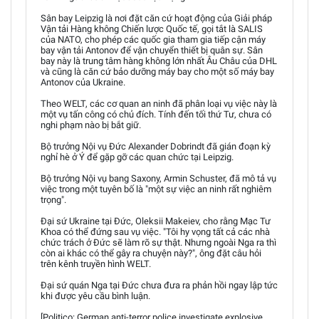
Sân bay Leipzig là nơi đặt căn cứ hoạt động của Giải pháp
Vận tải Hàng không Chiến lược Quốc tế, gọi tắt là SALIS
của NATO, cho phép các quốc gia tham gia tiếp cận máy
bay vận tải Antonov để vận chuyển thiết bị quân sự. Sân
bay này là trung tâm hàng không lớn nhất Âu Châu của DHL
và cũng là căn cứ bảo dưỡng máy bay cho một số máy bay
Antonov của Ukraine.
Theo WELT, các cơ quan an ninh đã phân loại vụ việc này là
một vụ tấn công có chủ đích. Tính đến tối thứ Tư, chưa có
nghi phạm nào bị bắt giữ.
Bộ trưởng Nội vụ Đức Alexander Dobrindt đã gián đoạn kỳ
nghỉ hè ở Ý để gặp gỡ các quan chức tại Leipzig.
Bộ trưởng Nội vụ bang Saxony, Armin Schuster, đã mô tả vụ
việc trong một tuyên bố là "một sự việc an ninh rất nghiêm
trọng".
Đại sứ Ukraine tại Đức, Oleksii Makeiev, cho rằng Mạc Tư
Khoa có thể đứng sau vụ việc. "Tôi hy vọng tất cả các nhà
chức trách ở Đức sẽ làm rõ sự thật. Nhưng ngoài Nga ra thì
còn ai khác có thể gây ra chuyện này?", ông đặt câu hỏi
trên kênh truyền hình WELT.
Đại sứ quán Nga tại Đức chưa đưa ra phản hồi ngay lập tức
khi được yêu cầu bình luận.
[Politico: German anti-terror police investigate explosive