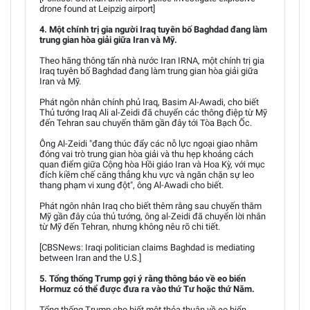
drone found at Leipzig airport]
4. Một chính trị gia người Iraq tuyên bố Baghdad đang làm
trung gian hòa giải giữa Iran và Mỹ.
Theo hãng thông tấn nhà nước Iran IRNA, một chính trị gia
Iraq tuyên bố Baghdad đang làm trung gian hòa giải giữa
Iran và Mỹ.
Phát ngôn nhân chính phủ Iraq, Basim Al-Awadi, cho biết
Thủ tướng Iraq Ali al-Zeidi đã chuyển các thông điệp từ Mỹ
đến Tehran sau chuyến thăm gần đây tới Tòa Bạch Ốc.
Ông Al-Zeidi "đang thúc đẩy các nỗ lực ngoại giao nhằm
đóng vai trò trung gian hòa giải và thu hẹp khoảng cách
quan điểm giữa Cộng hòa Hồi giáo Iran và Hoa Kỳ, với mục
đích kiềm chế căng thẳng khu vực và ngăn chặn sự leo
thang phạm vi xung đột", ông Al-Awadi cho biết.
Phát ngôn nhân Iraq cho biết thêm rằng sau chuyến thăm
Mỹ gần đây của thủ tướng, ông al-Zeidi đã chuyển lời nhắn
từ Mỹ đến Tehran, nhưng không nêu rõ chi tiết.
[CBSNews: Iraqi politician claims Baghdad is mediating
between Iran and the U.S.]
5. Tổng thống Trump gợi ý rằng thông báo về eo biển
Hormuz có thể được đưa ra vào thứ Tư hoặc thứ Năm.
Tổng thống Trump cho biết một thỏa thuận về eo biển