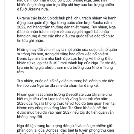
hậu cần hợp nhất thuộc Bộ Quốc phòng Nga, điều này
khiến ông không còn trực tiếp chỉ huy các lực lượng chiến
đấu ở Ukraine nữa.
Ukraine cáo buộc Solodchuk phải chịu trách nhiệm về hành
động của quân đội Nga trong cuộc xâm lược Bucha năm
2022, nơi hàng trăm thường dân thiệt mạng. Tuy nhiên, Nga
đã phủ nhận trách nhiệm về các vụ giết người bất chấp
bằng chứng được các nhà điều tra quốc tế và các tổ chức
tin tức ghi nhận.
Những thay đổi về chỉ huy là một phần của cuộc cải tổ quân
sự rộng lớn hơn, trong đó cũng bao gồm việc bổ nhiệm
Denis Lyamin làm nhà lãnh đạo Lực lượng Hệ thống Điều
khiển từ xa, gọi tắt là USF mới thành lập của Nga. Trước đó,
Lyamin từng giữ chức tham mưu trưởng của Nhóm Trung
tâm.
Tuy nhiên, cuộc cải tổ này diễn ra trong bối cảnh bước tiến
trên bộ của Nga tại Ukraine đã chậm lại đáng kể.
Nhóm giám sát chiến trường DeepState của Ukraine cho
biết mục tiêu xâm lược toàn bộ vùng Donetsk vào năm
2026 của Nga là không thực tế với tốc độ tiến quân hiện tại.
Nhóm này cũng cho rằng Mạc Tư Khoa khó có thể đạt
được mục tiêu đó vào năm 2027 nếu tốc độ tiến quân vẫn
không thay đổi.
Nga đã tập trung lực lượng đáng kể vào nỗ lực chiếm giữ
phần còn lại của Donbas, đặc biệt là tuyến phòng thủ kiên