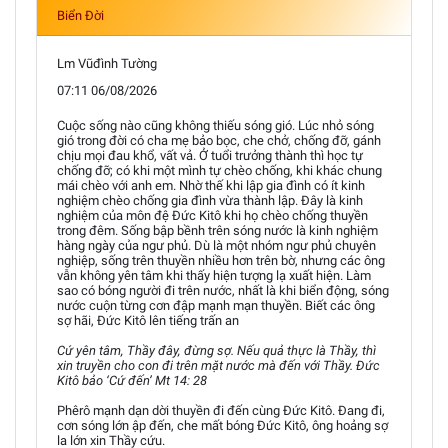
Biển Đời
Lm Vũđình Tường
07:11 06/08/2026
Cuộc sống nào cũng không thiếu sóng gió. Lúc nhỏ sóng
gió trong đời có cha mẹ bảo bọc, che chở, chống đỡ, gánh
chịu mọi đau khổ, vất vả. Ở tuổi trưởng thành thì học tự
chống đỡ; có khi một mình tự chèo chống, khi khác chung
mái chèo với anh em. Nhờ thế khi lập gia đình có ít kinh
nghiệm chèo chống gia đình vừa thành lập. Đây là kinh
nghiệm của môn đệ Đức Kitô khi họ chèo chống thuyền
trong đêm. Sống bập bềnh trên sóng nước là kinh nghiệm
hàng ngày của ngư phủ. Dù là một nhóm ngư phủ chuyên
nghiệp, sống trên thuyền nhiều hơn trên bờ, nhưng các ông
vẫn không yên tâm khi thấy hiện tượng lạ xuất hiện. Làm
sao có bóng người đi trên nước, nhất là khi biển động, sóng
nước cuộn từng cơn đập mạnh mạn thuyền. Biết các ông
sợ hãi, Đức Kitô lên tiếng trấn an
Cứ yên tâm, Thầy đây, đừng sợ. Nếu quả thực là Thầy, thì
xin truyền cho con đi trên mặt nước mà đến với Thầy. Đức
Kitô bảo ‘Cứ đến’ Mt 14: 28
Phêrô mạnh dạn dời thuyền đi đến cùng Đức Kitô. Đang đi,
cơn sóng lớn ập đến, che mất bóng Đức Kitô, ông hoảng sợ
la lớn xin Thầy cứu.