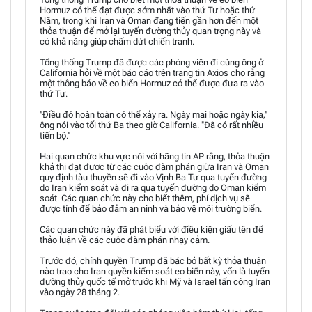
Hormuz có thể đạt được sớm nhất vào thứ Tư hoặc thứ
Năm, trong khi Iran và Oman đang tiến gần hơn đến một
thỏa thuận để mở lại tuyến đường thủy quan trọng này và
có khả năng giúp chấm dứt chiến tranh.
Tổng thống Trump đã được các phóng viên đi cùng ông ở
California hỏi về một báo cáo trên trang tin Axios cho rằng
một thông báo về eo biển Hormuz có thể được đưa ra vào
thứ Tư.
"Điều đó hoàn toàn có thể xảy ra. Ngày mai hoặc ngày kia,"
ông nói vào tối thứ Ba theo giờ California. "Đã có rất nhiều
tiến bộ."
Hai quan chức khu vực nói với hãng tin AP rằng, thỏa thuận
khả thi đạt được từ các cuộc đàm phán giữa Iran và Oman
quy định tàu thuyền sẽ đi vào Vịnh Ba Tư qua tuyến đường
do Iran kiểm soát và đi ra qua tuyến đường do Oman kiểm
soát. Các quan chức này cho biết thêm, phí dịch vụ sẽ
được tính để bảo đảm an ninh và bảo vệ môi trường biển.
Các quan chức này đã phát biểu với điều kiện giấu tên để
thảo luận về các cuộc đàm phán nhạy cảm.
Trước đó, chính quyền Trump đã bác bỏ bất kỳ thỏa thuận
nào trao cho Iran quyền kiểm soát eo biển này, vốn là tuyến
đường thủy quốc tế mở trước khi Mỹ và Israel tấn công Iran
vào ngày 28 tháng 2.