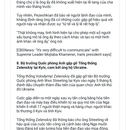
Đáng chú ý là ông ấy đã không xuất hiện tại lễ tang của cha
mình vào tháng trước.
Tuy nhiên, Pezeshkian đã bảo vệ người lãnh đạo của mình,
khẳng định rằng ông đã có những cuộc gặp gỡ hiệu quả với
người này và nhận được sự "tử tế và lý lẽ rất hợp lý".
"Thật không may, tình hình hiện tại cho phép một số người
xấu bụng mô tả ông ấy theo cách khác và tạo ra một hình
ảnh khác về ông ấy," ông nói.
[CBSNews: "It's very difficult to communicate" with
Supreme Leader Mojtaba Khamenei, Iran's president says]
8. Bộ trưởng Quốc phòng Anh gặp gỡ Tổng thống
Zelenskiy tại Kyiv, cam kết ủng hộ Ukraine.
Tổng thống Volodymyr Zelenskiy đã gặp gỡ tân Bộ trưởng
Quốc phòng Anh Wes Streeting tại Kyiv vào ngày 5 tháng 8,
đánh dấu chuyến thăm đầu tiên của quan chức Anh tới thủ
đô Ukraine.
Cuộc gặp diễn ra một ngày sau vụ tấn công bằng hỏa tiễn
đạn đạo và máy bay điều khiển từ xa quy mô lớn của Nga
khiến ít nhất 17 người thiệt mạng và hàng chục người khác
bị thương ở Kyiv và tỉnh Kyiv.
Tổng thống Zelenskiy đã thông báo cho ông Streeting về
hậu quả của cuộc tấn công và cảnh báo rằng Nga muốn
tăng đáng kể sản lượng hỏa tiễn đạn đạo vào mùa đông.