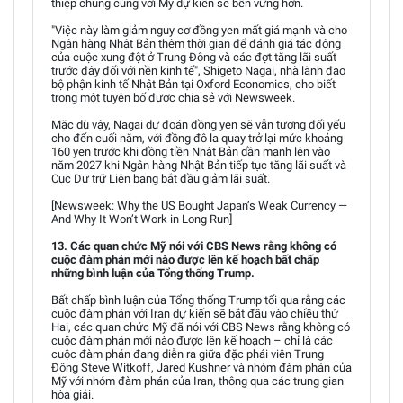
thiệp chung cùng với Mỹ dự kiến sẽ bền vững hơn.
"Việc này làm giảm nguy cơ đồng yen mất giá mạnh và cho
Ngân hàng Nhật Bản thêm thời gian để đánh giá tác động
của cuộc xung đột ở Trung Đông và các đợt tăng lãi suất
trước đây đối với nền kinh tế", Shigeto Nagai, nhà lãnh đạo
bộ phận kinh tế Nhật Bản tại Oxford Economics, cho biết
trong một tuyên bố được chia sẻ với Newsweek.
Mặc dù vậy, Nagai dự đoán đồng yen sẽ vẫn tương đối yếu
cho đến cuối năm, với đồng đô la quay trở lại mức khoảng
160 yen trước khi đồng tiền Nhật Bản dần mạnh lên vào
năm 2027 khi Ngân hàng Nhật Bản tiếp tục tăng lãi suất và
Cục Dự trữ Liên bang bắt đầu giảm lãi suất.
[Newsweek: Why the US Bought Japan’s Weak Currency —
And Why It Won’t Work in Long Run]
13. Các quan chức Mỹ nói với CBS News rằng không có
cuộc đàm phán mới nào được lên kế hoạch bất chấp
những bình luận của Tổng thống Trump.
Bất chấp bình luận của Tổng thống Trump tối qua rằng các
cuộc đàm phán với Iran dự kiến sẽ bắt đầu vào chiều thứ
Hai, các quan chức Mỹ đã nói với CBS News rằng không có
cuộc đàm phán mới nào được lên kế hoạch – chỉ là các
cuộc đàm phán đang diễn ra giữa đặc phái viên Trung
Đông Steve Witkoff, Jared Kushner và nhóm đàm phán của
Mỹ với nhóm đàm phán của Iran, thông qua các trung gian
hòa giải.