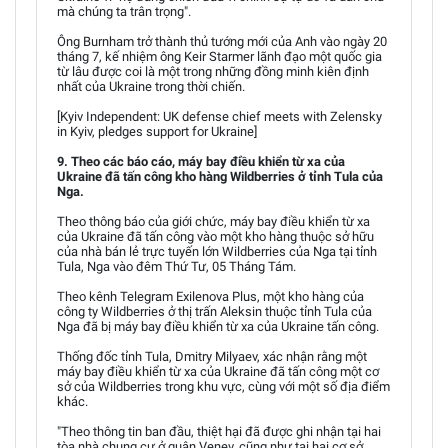
mà chúng ta trân trọng".
Ông Burnham trở thành thủ tướng mới của Anh vào ngày 20
tháng 7, kế nhiệm ông Keir Starmer lãnh đạo một quốc gia
từ lâu được coi là một trong những đồng minh kiên định
nhất của Ukraine trong thời chiến.
[Kyiv Independent: UK defense chief meets with Zelensky
in Kyiv, pledges support for Ukraine]
9. Theo các báo cáo, máy bay điều khiển từ xa của
Ukraine đã tấn công kho hàng Wildberries ở tỉnh Tula của
Nga.
Theo thông báo của giới chức, máy bay điều khiển từ xa
của Ukraine đã tấn công vào một kho hàng thuộc sở hữu
của nhà bán lẻ trực tuyến lớn Wildberries của Nga tại tỉnh
Tula, Nga vào đêm Thứ Tư, 05 Tháng Tám.
Theo kênh Telegram Exilenova Plus, một kho hàng của
công ty Wildberries ở thị trấn Aleksin thuộc tỉnh Tula của
Nga đã bị máy bay điều khiển từ xa của Ukraine tấn công.
Thống đốc tỉnh Tula, Dmitry Milyaev, xác nhận rằng một
máy bay điều khiển từ xa của Ukraine đã tấn công một cơ
sở của Wildberries trong khu vực, cùng với một số địa điểm
khác.
"Theo thông tin ban đầu, thiệt hại đã được ghi nhận tại hai
tòa nhà chung cư ở quận Venev, cũng như tại hai cơ sở