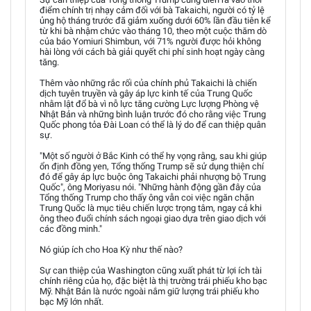
điểm chính trị nhạy cảm đối với bà Takaichi, người có tỷ lệ
ủng hộ tháng trước đã giảm xuống dưới 60% lần đầu tiên kể
từ khi bà nhậm chức vào tháng 10, theo một cuộc thăm dò
của báo Yomiuri Shimbun, với 71% người được hỏi không
hài lòng với cách bà giải quyết chi phí sinh hoạt ngày càng
tăng.
Thêm vào những rắc rối của chính phủ Takaichi là chiến
dịch tuyên truyền và gây áp lực kinh tế của Trung Quốc
nhằm lật đổ bà vì nỗ lực tăng cường Lực lượng Phòng vệ
Nhật Bản và những bình luận trước đó cho rằng việc Trung
Quốc phong tỏa Đài Loan có thể là lý do để can thiệp quân
sự.
"Một số người ở Bắc Kinh có thể hy vọng rằng, sau khi giúp
ổn định đồng yen, Tổng thống Trump sẽ sử dụng thiện chí
đó để gây áp lực buộc ông Takaichi phải nhượng bộ Trung
Quốc", ông Moriyasu nói. "Những hành động gần đây của
Tổng thống Trump cho thấy ông vẫn coi việc ngăn chặn
Trung Quốc là mục tiêu chiến lược trọng tâm, ngay cả khi
ông theo đuổi chính sách ngoại giao dựa trên giao dịch với
các đồng minh."
Nó giúp ích cho Hoa Kỳ như thế nào?
Sự can thiệp của Washington cũng xuất phát từ lợi ích tài
chính riêng của họ, đặc biệt là thị trường trái phiếu kho bạc
Mỹ. Nhật Bản là nước ngoài nắm giữ lượng trái phiếu kho
bạc Mỹ lớn nhất.