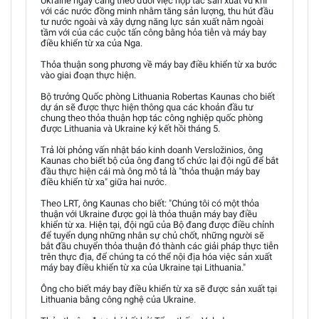
Ukraine ngày càng theo đuổi việc hợp tác sản xuất vũ khí
với các nước đồng minh nhằm tăng sản lượng, thu hút đầu
tư nước ngoài và xây dựng năng lực sản xuất nằm ngoài
tầm với của các cuộc tấn công bằng hỏa tiễn và máy bay
điều khiển từ xa của Nga.
Thỏa thuận song phương về máy bay điều khiển từ xa bước
vào giai đoạn thực hiện.
Bộ trưởng Quốc phòng Lithuania Robertas Kaunas cho biết
dự án sẽ được thực hiện thông qua các khoản đầu tư
chung theo thỏa thuận hợp tác công nghiệp quốc phòng
được Lithuania và Ukraine ký kết hồi tháng 5.
Trả lời phỏng vấn nhật báo kinh doanh Versložinios, ông
Kaunas cho biết bộ của ông đang tổ chức lại đội ngũ để bắt
đầu thực hiện cái mà ông mô tả là "thỏa thuận máy bay
điều khiển từ xa" giữa hai nước.
Theo LRT, ông Kaunas cho biết: "Chúng tôi có một thỏa
thuận với Ukraine được gọi là thỏa thuận máy bay điều
khiển từ xa. Hiện tại, đội ngũ của Bộ đang được điều chỉnh
để tuyển dụng những nhân sự chủ chốt, những người sẽ
bắt đầu chuyển thỏa thuận đó thành các giải pháp thực tiễn
trên thực địa, để chúng ta có thể nội địa hóa việc sản xuất
máy bay điều khiển từ xa của Ukraine tại Lithuania."
Ông cho biết máy bay điều khiển từ xa sẽ được sản xuất tại
Lithuania bằng công nghệ của Ukraine.