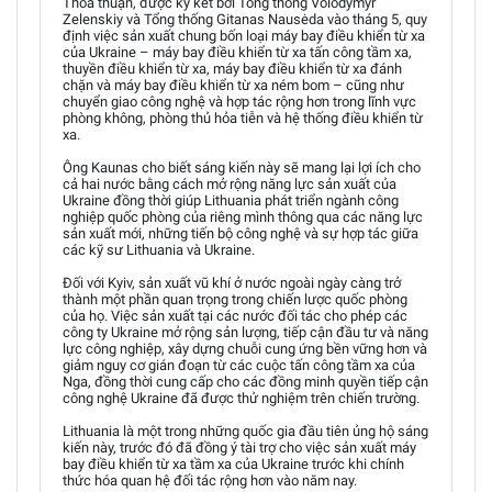
Thỏa thuận, được ký kết bởi Tổng thống Volodymyr
Zelenskiy và Tổng thống Gitanas Nausėda vào tháng 5, quy
định việc sản xuất chung bốn loại máy bay điều khiển từ xa
của Ukraine – máy bay điều khiển từ xa tấn công tầm xa,
thuyền điều khiển từ xa, máy bay điều khiển từ xa đánh
chặn và máy bay điều khiển từ xa ném bom – cũng như
chuyển giao công nghệ và hợp tác rộng hơn trong lĩnh vực
phòng không, phòng thủ hỏa tiễn và hệ thống điều khiển từ
xa.
Ông Kaunas cho biết sáng kiến này sẽ mang lại lợi ích cho
cả hai nước bằng cách mở rộng năng lực sản xuất của
Ukraine đồng thời giúp Lithuania phát triển ngành công
nghiệp quốc phòng của riêng mình thông qua các năng lực
sản xuất mới, những tiến bộ công nghệ và sự hợp tác giữa
các kỹ sư Lithuania và Ukraine.
Đối với Kyiv, sản xuất vũ khí ở nước ngoài ngày càng trở
thành một phần quan trọng trong chiến lược quốc phòng
của họ. Việc sản xuất tại các nước đối tác cho phép các
công ty Ukraine mở rộng sản lượng, tiếp cận đầu tư và năng
lực công nghiệp, xây dựng chuỗi cung ứng bền vững hơn và
giảm nguy cơ gián đoạn từ các cuộc tấn công tầm xa của
Nga, đồng thời cung cấp cho các đồng minh quyền tiếp cận
công nghệ Ukraine đã được thử nghiệm trên chiến trường.
Lithuania là một trong những quốc gia đầu tiên ủng hộ sáng
kiến này, trước đó đã đồng ý tài trợ cho việc sản xuất máy
bay điều khiển từ xa tầm xa của Ukraine trước khi chính
thức hóa quan hệ đối tác rộng hơn vào năm nay.