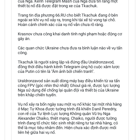
của Nga. Kênh Telegram Mash của Nga đưa tin rằng một
thiết bị nổ đã được đặt trong xe của Tkachuk.
Trang tin địa phương 66.RU cho biết Tkachuk đang ở bên
ngoài xe khi vụ nổ xảy ra, trong khi tài xế tử vong tại chỗ.
Hoàn cảnh chính xác của vụ nổ vẫn chưa rõ ràng.
Krasnov chưa công khai danh tính nghi phạm hoặc động cơ
gây án.
Các quan chức Ukraine chưa đưa ra bình luận nào về vụ tấn
công.
Tkachuk là người sáng lập và đứng đầu Uraldronzavod,
đồng thời điều hành kênh Telegram ủng hộ cuộc xâm lược
của Putin có tên là "Ám ảnh bởi chiến tranh".
Uraldronzavod sản xuất dòng máy bay điều khiển từ xa tấn
công FPV (góc nhìn thứ nhất) Ghoul giá rẻ, được lực lượng
Nga sử dụng để chống lại quân đội và thiết bị của Ukraine
trên khắp chiến tuyến.
Vụ nổ xảy ra bốn ngày sau một vụ nổ khác tại một nhà hàng
ở Mạc Tư Khoa được tường trình đã khiến Danil Peredriy,
con rể của Tư lệnh Lực lượng Không quân Vũ trụ Nga
Alexander Chaiko, thiệt mạng. Chaiko, người được tường
trình đang tổ chức tiệc sinh nhật riêng tư tại nhà hàng, có
thể là mục tiêu nhắm đến. Hiện chưa xác định được mối
liên hệ giữa hai vụ nổ.