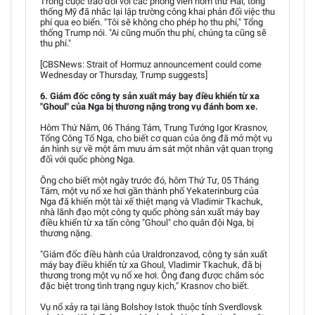
Trong cuộc trao đổi với các phóng viên hôm thứ Hai, tổng
thống Mỹ đã nhắc lại lập trường công khai phản đối việc thu
phí qua eo biển. "Tôi sẽ không cho phép họ thu phí," Tổng
thống Trump nói. "Ai cũng muốn thu phí, chúng ta cũng sẽ
thu phí."
[CBSNews: Strait of Hormuz announcement could come
Wednesday or Thursday, Trump suggests]
6. Giám đốc công ty sản xuất máy bay điều khiển từ xa
"Ghoul" của Nga bị thương nặng trong vụ đánh bom xe.
Hôm Thứ Năm, 06 Tháng Tám, Trung Tướng Igor Krasnov,
Tổng Công Tố Nga, cho biết cơ quan của ông đã mở một vụ
án hình sự về một âm mưu ám sát một nhân vật quan trọng
đối với quốc phòng Nga.
Ông cho biết một ngày trước đó, hôm Thứ Tư, 05 Tháng
Tám, một vụ nổ xe hơi gần thành phố Yekaterinburg của
Nga đã khiến một tài xế thiệt mạng và Vladimir Tkachuk,
nhà lãnh đạo một công ty quốc phòng sản xuất máy bay
điều khiển từ xa tấn công "Ghoul" cho quân đội Nga, bị
thương nặng.
"Giám đốc điều hành của Uraldronzavod, công ty sản xuất
máy bay điều khiển từ xa Ghoul, Vladimir Tkachuk, đã bị
thương trong một vụ nổ xe hơi. Ông đang được chăm sóc
đặc biệt trong tình trạng nguy kịch," Krasnov cho biết.
Vụ nổ xảy ra tại làng Bolshoy Istok thuộc tỉnh Sverdlovsk