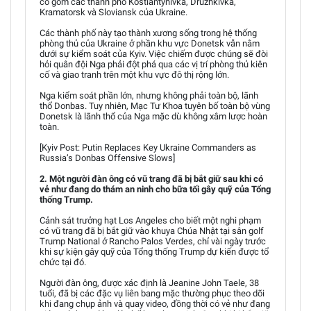
cố gồm các thành phố Kostiantynivka, Druzhkivka,
Kramatorsk và Sloviansk của Ukraine.
Các thành phố này tạo thành xương sống trong hệ thống
phòng thủ của Ukraine ở phần khu vực Donetsk vẫn nằm
dưới sự kiểm soát của Kyiv. Việc chiếm được chúng sẽ đòi
hỏi quân đội Nga phải đột phá qua các vị trí phòng thủ kiên
cố và giao tranh trên một khu vực đô thị rộng lớn.
Nga kiểm soát phần lớn, nhưng không phải toàn bộ, lãnh
thổ Donbas. Tuy nhiên, Mạc Tư Khoa tuyên bố toàn bộ vùng
Donetsk là lãnh thổ của Nga mặc dù không xâm lược hoàn
toàn.
[Kyiv Post: Putin Replaces Key Ukraine Commanders as
Russia’s Donbas Offensive Slows]
2. Một người đàn ông có vũ trang đã bị bắt giữ sau khi có
vẻ như đang do thám an ninh cho bữa tối gây quỹ của Tổng
thống Trump.
Cảnh sát trưởng hạt Los Angeles cho biết một nghi phạm
có vũ trang đã bị bắt giữ vào khuya Chúa Nhật tại sân golf
Trump National ở Rancho Palos Verdes, chỉ vài ngày trước
khi sự kiện gây quỹ của Tổng thống Trump dự kiến được tổ
chức tại đó.
Người đàn ông, được xác định là Jeanine John Taele, 38
tuổi, đã bị các đặc vụ liên bang mặc thường phục theo dõi
khi đang chụp ảnh và quay video, đồng thời có vẻ như đang