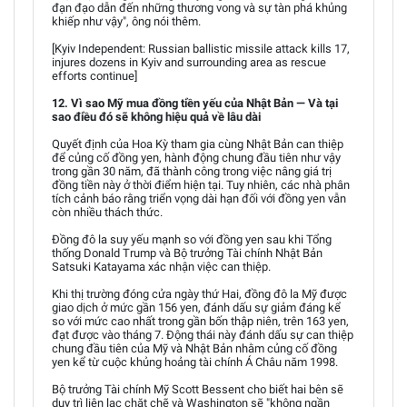
đạn đạo dẫn đến những thương vong và sự tàn phá khủng
khiếp như vậy", ông nói thêm.
[Kyiv Independent: Russian ballistic missile attack kills 17,
injures dozens in Kyiv and surrounding area as rescue
efforts continue]
12. Vì sao Mỹ mua đồng tiền yếu của Nhật Bản — Và tại
sao điều đó sẽ không hiệu quả về lâu dài
Quyết định của Hoa Kỳ tham gia cùng Nhật Bản can thiệp
để củng cố đồng yen, hành động chung đầu tiên như vậy
trong gần 30 năm, đã thành công trong việc nâng giá trị
đồng tiền này ở thời điểm hiện tại. Tuy nhiên, các nhà phân
tích cảnh báo rằng triển vọng dài hạn đối với đồng yen vẫn
còn nhiều thách thức.
Đồng đô la suy yếu mạnh so với đồng yen sau khi Tổng
thống Donald Trump và Bộ trưởng Tài chính Nhật Bản
Satsuki Katayama xác nhận việc can thiệp.
Khi thị trường đóng cửa ngày thứ Hai, đồng đô la Mỹ được
giao dịch ở mức gần 156 yen, đánh dấu sự giảm đáng kể
so với mức cao nhất trong gần bốn thập niên, trên 163 yen,
đạt được vào tháng 7. Động thái này đánh dấu sự can thiệp
chung đầu tiên của Mỹ và Nhật Bản nhằm củng cố đồng
yen kể từ cuộc khủng hoảng tài chính Á Châu năm 1998.
Bộ trưởng Tài chính Mỹ Scott Bessent cho biết hai bên sẽ
duy trì liên lạc chặt chẽ và Washington sẽ "không ngần