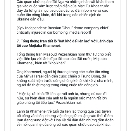
Các quan chức quân đội Nga và những nhân vật khác tham
gia vào cuộc xâm lược toàn diện của Mạc Tư Khoa trước
đây đã từng là mục tiêu của các vụ đánh bom xe và các
cuộc tấn công khác, đôi khi trong các chiến dịch do
Ukraine dẫn đầu.
[Kyiv Independent: Russian 'Ghoul' drone company chief
critically injured in car bombing, media report]
7. Tổng thống Iran tiết lộ "Rất khó để liên lạc" với Lãnh đạo
tối cao Mojtaba Khamenei.
Tổng thống Iran Masoud Pezeshkian hôm thứ Tư cho biết
việc liên lạc với lãnh đạo tối cao của đất nước, Mojtaba
Khamenei, hiện rất "khó khăn".
Ông Khamenei, người bị thương trong các cuộc tấn công
của Mỹ và Israel dẫn đến cuộc chiến ở Trung Đông, đã
không xuất hiện trước công chúng kể từ khi kế vị cha mình,
người đã thiệt mạng trong cùng cuộc tấn công đó.
" Hiện tại rất khó để liên lạc với anh ta, nhưng dù sao đi
nữa, sự hiện diện của anh ta là nguồn sức mạnh rất lớn
giúp chúng tôi tiếp tục," Pezeshkian nói.
Lãnh tụ Khamenei trẻ tuổi đã liên lạc thông qua các tuyên
bố bằng văn bản, nhưng việc ông giữ im lặng vào thời điểm
Iran đang xung đột với Hoa Kỳ đã dẫn đến những đồn đoán
về mối quan hệ của ông với các quan chức cao cấp khác.