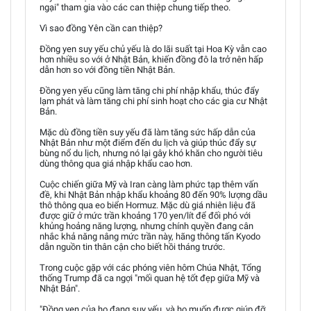
ngại" tham gia vào các can thiệp chung tiếp theo.
Vì sao đồng Yên cần can thiệp?
Đồng yen suy yếu chủ yếu là do lãi suất tại Hoa Kỳ vẫn cao
hơn nhiều so với ở Nhật Bản, khiến đồng đô la trở nên hấp
dẫn hơn so với đồng tiền Nhật Bản.
Đồng yen yếu cũng làm tăng chi phí nhập khẩu, thúc đẩy
lạm phát và làm tăng chi phí sinh hoạt cho các gia cư Nhật
Bản.
Mặc dù đồng tiền suy yếu đã làm tăng sức hấp dẫn của
Nhật Bản như một điểm đến du lịch và giúp thúc đẩy sự
bùng nổ du lịch, nhưng nó lại gây khó khăn cho người tiêu
dùng thông qua giá nhập khẩu cao hơn.
Cuộc chiến giữa Mỹ và Iran càng làm phức tạp thêm vấn
đề, khi Nhật Bản nhập khẩu khoảng 80 đến 90% lượng dầu
thô thông qua eo biển Hormuz. Mặc dù giá nhiên liệu đã
được giữ ở mức trần khoảng 170 yen/lít để đối phó với
khủng hoảng năng lượng, nhưng chính quyền đang cân
nhắc khả năng nâng mức trần này, hãng thông tấn Kyodo
dẫn nguồn tin thân cận cho biết hồi tháng trước.
Trong cuộc gặp với các phóng viên hôm Chúa Nhật, Tổng
thống Trump đã ca ngợi "mối quan hệ tốt đẹp giữa Mỹ và
Nhật Bản".
"Đồng yen của họ đang suy yếu, và họ muốn được giúp đỡ