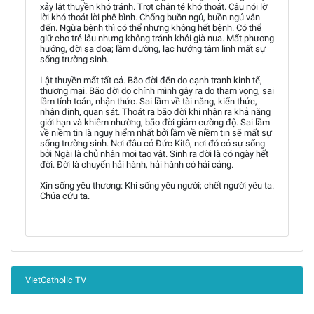
xảy lật thuyền khó tránh. Trợt chân té khó thoát. Câu nói lỡ
lời khó thoát lời phê bình. Chống buồn ngủ, buồn ngủ vẫn
đến. Ngừa bệnh thì có thể nhưng không hết bệnh. Có thể
giữ cho trẻ lâu nhưng không tránh khỏi già nua. Mất phương
hướng, đời sa đoạ; lầm đường, lạc hướng tâm linh mất sự
sống trường sinh.
Lật thuyền mất tất cả. Bão đời đến do cạnh tranh kinh tế,
thương mại. Bão đời do chính mình gây ra do tham vọng, sai
lầm tính toán, nhận thức. Sai lầm về tài năng, kiến thức,
nhận định, quan sát. Thoát ra bão đời khi nhận ra khả năng
giới hạn và khiêm nhường, bão đời giảm cường độ. Sai lầm
về niềm tin là nguy hiểm nhất bởi lầm về niềm tin sẽ mất sự
sống trường sinh. Nơi đâu có Đức Kitô, nơi đó có sự sống
bởi Ngài là chủ nhân mọi tạo vật. Sinh ra đời là có ngày hết
đời. Đời là chuyến hải hành, hải hành có hải cảng.
Xin sống yêu thương: Khi sống yêu người; chết người yêu ta.
Chúa cứu ta.
VietCatholic TV