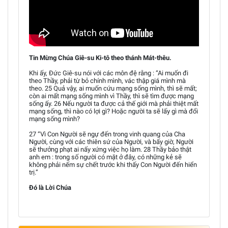
Tin Mừng Chúa Giê-su Ki-tô theo thánh Mát-thêu.
Khi ấy, Đức Giê-su nói với các môn đệ rằng : “Ai muốn đi
theo Thầy, phải từ bỏ chính mình, vác thập giá mình mà
theo. 25 Quả vậy, ai muốn cứu mạng sống mình, thì sẽ mất;
còn ai mất mạng sống mình vì Thầy, thì sẽ tìm được mạng
sống ấy. 26 Nếu người ta được cả thế giới mà phải thiệt mất
mạng sống, thì nào có lợi gì? Hoặc người ta sẽ lấy gì mà đổi
mạng sống mình?
27 “Vì Con Người sẽ ngự đến trong vinh quang của Cha
Người, cùng với các thiên sứ của Người, và bấy giờ, Người
sẽ thưởng phạt ai nấy xứng việc họ làm. 28 Thầy bảo thật
anh em : trong số người có mặt ở đây, có những kẻ sẽ
không phải nếm sự chết trước khi thấy Con Người đến hiển
trị.”
Đó là Lời Chúa