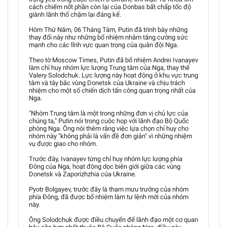
cách chiếm nốt phần còn lại của Donbas bất chấp tốc độ
giành lãnh thổ chậm lại đáng kể.
Hôm Thứ Năm, 06 Tháng Tám, Putin đã trình bày những
thay đổi này như những bổ nhiệm nhằm tăng cường sức
mạnh cho các lĩnh vực quan trọng của quân đội Nga.
Theo tờ Moscow Times, Putin đã bổ nhiệm Andrei Ivanayev
làm chỉ huy nhóm lực lượng Trung tâm của Nga, thay thế
Valery Solodchuk. Lực lượng này hoạt động ở khu vực trung
tâm và tây bắc vùng Donetsk của Ukraine và chịu trách
nhiệm cho một số chiến dịch tấn công quan trọng nhất của
Nga.
"Nhóm Trung tâm là một trong những đơn vị chủ lực của
chúng ta," Putin nói trong cuộc họp với lãnh đạo Bộ Quốc
phòng Nga. Ông nói thêm rằng việc lựa chọn chỉ huy cho
nhóm này "không phải là vấn đề đơn giản" vì những nhiệm
vụ được giao cho nhóm.
Trước đây, Ivanayev từng chỉ huy nhóm lực lượng phía
Đông của Nga, hoạt động dọc biên giới giữa các vùng
Donetsk và Zaporizhzhia của Ukraine.
Pyotr Bolgayev, trước đây là tham mưu trưởng của nhóm
phía Đông, đã được bổ nhiệm làm tư lệnh mới của nhóm
này.
Ông Solodchuk được điều chuyển để lãnh đạo một cơ quan