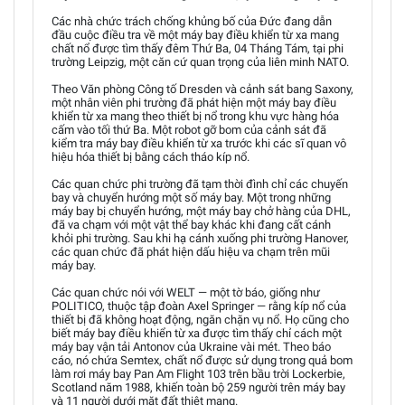
Các nhà chức trách chống khủng bố của Đức đang dẫn
đầu cuộc điều tra về một máy bay điều khiển từ xa mang
chất nổ được tìm thấy đêm Thứ Ba, 04 Tháng Tám, tại phi
trường Leipzig, một căn cứ quan trọng của liên minh NATO.
Theo Văn phòng Công tố Dresden và cảnh sát bang Saxony,
một nhân viên phi trường đã phát hiện một máy bay điều
khiển từ xa mang theo thiết bị nổ trong khu vực hàng hóa
cấm vào tối thứ Ba. Một robot gỡ bom của cảnh sát đã
kiểm tra máy bay điều khiển từ xa trước khi các sĩ quan vô
hiệu hóa thiết bị bằng cách tháo kíp nổ.
Các quan chức phi trường đã tạm thời đình chỉ các chuyến
bay và chuyển hướng một số máy bay. Một trong những
máy bay bị chuyển hướng, một máy bay chở hàng của DHL,
đã va chạm với một vật thể bay khác khi đang cất cánh
khỏi phi trường. Sau khi hạ cánh xuống phi trường Hanover,
các quan chức đã phát hiện dấu hiệu va chạm trên mũi
máy bay.
Các quan chức nói với WELT — một tờ báo, giống như
POLITICO, thuộc tập đoàn Axel Springer — rằng kíp nổ của
thiết bị đã không hoạt động, ngăn chặn vụ nổ. Họ cũng cho
biết máy bay điều khiển từ xa được tìm thấy chỉ cách một
máy bay vận tải Antonov của Ukraine vài mét. Theo báo
cáo, nó chứa Semtex, chất nổ được sử dụng trong quả bom
làm rơi máy bay Pan Am Flight 103 trên bầu trời Lockerbie,
Scotland năm 1988, khiến toàn bộ 259 người trên máy bay
và 11 người dưới mặt đất thiệt mạng.