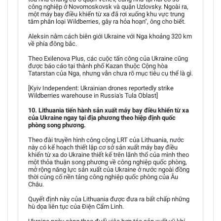
công nghiệp ở Novomoskovsk và quận Uzlovsky. Ngoài ra,
một máy bay điều khiển từ xa đã rơi xuống khu vực trung
tâm phân loại Wildberries, gây ra hỏa hoạn", ông cho biết.
Aleksin nằm cách biên giới Ukraine với Nga khoảng 320 km
về phía đông bắc.
Theo Exilenova Plus, các cuộc tấn công của Ukraine cũng
được báo cáo tại thành phố Kazan thuộc Cộng hòa
Tatarstan của Nga, nhưng vẫn chưa rõ mục tiêu cụ thể là gì.
[Kyiv Independent: Ukrainian drones reportedly strike
Wildberries warehouse in Russia's Tula Oblast]
10. Lithuania tiến hành sản xuất máy bay điều khiển từ xa
của Ukraine ngay tại địa phương theo hiệp định quốc
phòng song phương.
Theo đài truyền hình công cộng LRT của Lithuania, nước
này có kế hoạch thiết lập cơ sở sản xuất máy bay điều
khiển từ xa do Ukraine thiết kế trên lãnh thổ của mình theo
một thỏa thuận song phương về công nghiệp quốc phòng,
mở rộng năng lực sản xuất của Ukraine ở nước ngoài đồng
thời củng cố nền tảng công nghiệp quốc phòng của Âu
Châu.
Quyết định này của Lithuania được đưa ra bất chấp những
hù dọa liên tục của Điện Cẩm Linh.