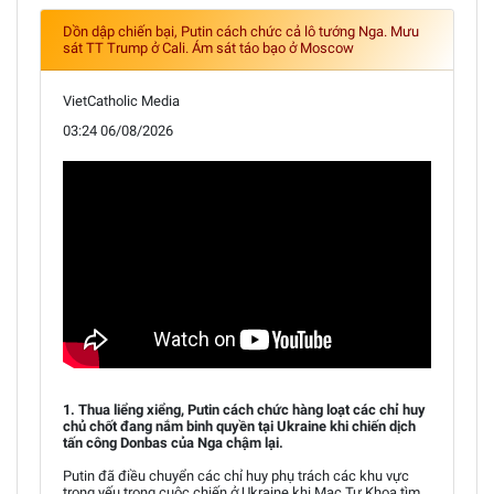
Dồn dập chiến bại, Putin cách chức cả lô tướng Nga. Mưu
sát TT Trump ở Cali. Ám sát táo bạo ở Moscow
VietCatholic Media
03:24 06/08/2026
1. Thua liểng xiểng, Putin cách chức hàng loạt các chỉ huy
chủ chốt đang nắm binh quyền tại Ukraine khi chiến dịch
tấn công Donbas của Nga chậm lại.
Putin đã điều chuyển các chỉ huy phụ trách các khu vực
trọng yếu trong cuộc chiến ở Ukraine khi Mạc Tư Khoa tìm