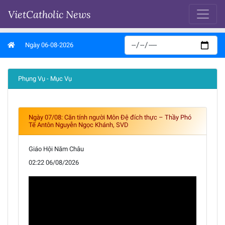
VietCatholic News
Ngày 06-08-2026
Phụng Vụ - Mục Vụ
Ngày 07/08: Căn tính người Môn Đệ đích thực – Thầy Phó
Tế Antôn Nguyễn Ngọc Khánh, SVD
Giáo Hội Năm Châu
02:22 06/08/2026