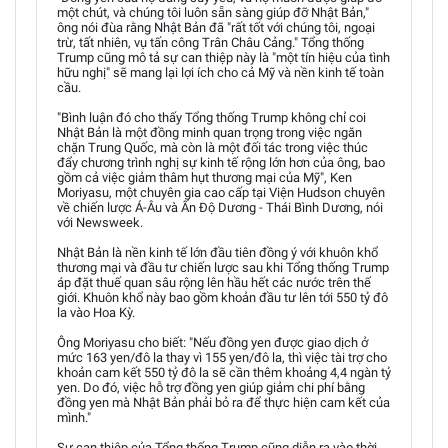
một chút, và chúng tôi luôn sẵn sàng giúp đỡ Nhật Bản,"
ông nói đùa rằng Nhật Bản đã "rất tốt với chúng tôi, ngoại
trừ, tất nhiên, vụ tấn công Trân Châu Cảng." Tổng thống
Trump cũng mô tả sự can thiệp này là "một tín hiệu của tình
hữu nghị" sẽ mang lại lợi ích cho cả Mỹ và nền kinh tế toàn
cầu.
"Bình luận đó cho thấy Tổng thống Trump không chỉ coi
Nhật Bản là một đồng minh quan trọng trong việc ngăn
chặn Trung Quốc, mà còn là một đối tác trong việc thúc
đẩy chương trình nghị sự kinh tế rộng lớn hơn của ông, bao
gồm cả việc giảm thâm hụt thương mại của Mỹ", Ken
Moriyasu, một chuyên gia cao cấp tại Viện Hudson chuyên
về chiến lược Á-Âu và Ấn Độ Dương - Thái Bình Dương, nói
với Newsweek.
Nhật Bản là nền kinh tế lớn đầu tiên đồng ý với khuôn khổ
thương mại và đầu tư chiến lược sau khi Tổng thống Trump
áp đặt thuế quan sâu rộng lên hầu hết các nước trên thế
giới. Khuôn khổ này bao gồm khoản đầu tư lên tới 550 tỷ đô
la vào Hoa Kỳ.
Ông Moriyasu cho biết: "Nếu đồng yen được giao dịch ở
mức 163 yen/đô la thay vì 155 yen/đô la, thì việc tài trợ cho
khoản cam kết 550 tỷ đô la sẽ cần thêm khoảng 4,4 ngàn tỷ
yen. Do đó, việc hỗ trợ đồng yen giúp giảm chi phí bằng
đồng yen mà Nhật Bản phải bỏ ra để thực hiện cam kết của
mình."
Sự can thiệp của Tổng thống Trump cũng diễn ra vào thời