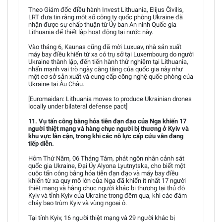
Theo Giám đốc điều hành Invest Lithuania, Elijus Čivilis,
LRT đưa tin rằng một số công ty quốc phòng Ukraine đã
nhận được sự chấp thuận từ Ủy ban An ninh Quốc gia
Lithuania để thiết lập hoạt động tại nước này.
Vào tháng 6, Kaunas cũng đã mời Luxuav, nhà sản xuất
máy bay điều khiển từ xa có trụ sở tại Luxembourg do người
Ukraine thành lập, đến tiến hành thử nghiệm tại Lithuania,
nhấn mạnh vai trò ngày càng tăng của quốc gia này như
một cơ sở sản xuất và cung cấp công nghệ quốc phòng của
Ukraine tại Âu Châu.
[Euromaidan: Lithuania moves to produce Ukrainian drones
locally under bilateral defense pact]
11. Vụ tấn công bằng hỏa tiễn đạn đạo của Nga khiến 17
người thiệt mạng và hàng chục người bị thương ở Kyiv và
khu vực lân cận, trong khi các nỗ lực cấp cứu vẫn đang
tiếp diễn.
Hôm Thứ Năm, 06 Tháng Tám, phát ngôn nhân cảnh sát
quốc gia Ukraine, Đại Úy Alyona Lyutnytska, cho biết một
cuộc tấn công bằng hỏa tiễn đạn đạo và máy bay điều
khiển từ xa quy mô lớn của Nga đã khiến ít nhất 17 người
thiệt mạng và hàng chục người khác bị thương tại thủ đô
Kyiv và tỉnh Kyiv của Ukraine trong đêm qua, khi các đám
cháy bao trùm Kyiv và vùng ngoại ô.
Tại tỉnh Kyiv, 16 người thiệt mạng và 29 người khác bị