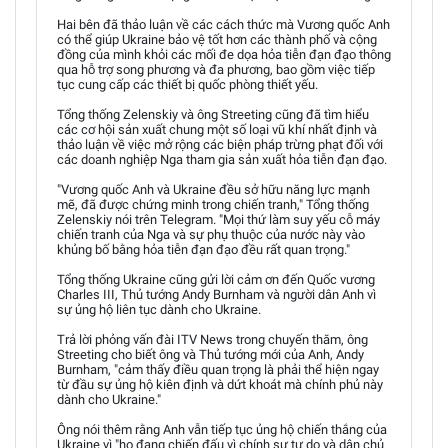
Hai bên đã thảo luận về các cách thức mà Vương quốc Anh
có thể giúp Ukraine bảo vệ tốt hơn các thành phố và cộng
đồng của mình khỏi các mối đe dọa hỏa tiễn đạn đạo thông
qua hỗ trợ song phương và đa phương, bao gồm việc tiếp
tục cung cấp các thiết bị quốc phòng thiết yếu.
Tổng thống Zelenskiy và ông Streeting cũng đã tìm hiểu
các cơ hội sản xuất chung một số loại vũ khí nhất định và
thảo luận về việc mở rộng các biện pháp trừng phạt đối với
các doanh nghiệp Nga tham gia sản xuất hỏa tiễn đạn đạo.
"Vương quốc Anh và Ukraine đều sở hữu năng lực mạnh
mẽ, đã được chứng minh trong chiến tranh," Tổng thống
Zelenskiy nói trên Telegram. "Mọi thứ làm suy yếu cỗ máy
chiến tranh của Nga và sự phụ thuộc của nước này vào
khủng bố bằng hỏa tiễn đạn đạo đều rất quan trọng."
Tổng thống Ukraine cũng gửi lời cảm ơn đến Quốc vương
Charles III, Thủ tướng Andy Burnham và người dân Anh vì
sự ủng hộ liên tục dành cho Ukraine.
Trả lời phỏng vấn đài ITV News trong chuyến thăm, ông
Streeting cho biết ông và Thủ tướng mới của Anh, Andy
Burnham, "cảm thấy điều quan trọng là phải thể hiện ngay
từ đầu sự ủng hộ kiên định và dứt khoát mà chính phủ này
dành cho Ukraine."
Ông nói thêm rằng Anh vẫn tiếp tục ủng hộ chiến thắng của
Ukraine vì "họ đang chiến đấu vì chính sự tự do và dân chủ