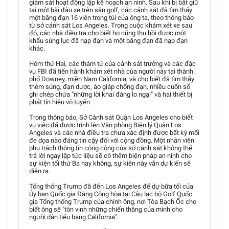
giám sát hoạt động lập kế hoạch an ninh. Sau khi bị bắt giữ
tại một bãi đậu xe trên sân golf, các cảnh sát đã tìm thấy
một băng đạn 16 viên trong túi của ông ta, theo thông báo
từ sở cảnh sát Los Angeles. Trong cuộc khám xét xe sau
đó, các nhà điều tra cho biết họ cũng thu hồi được một
khẩu súng lục đã nạp đạn và một băng đạn đã nạp đạn
khác.
Hôm thứ Hai, các thám tử của cảnh sát trưởng và các đặc
vụ FBI đã tiến hành khám xét nhà của người này tại thành
phố Downey, miền Nam California, và cho biết đã tìm thấy
thêm súng, đạn dược, áo giáp chống đạn, nhiều cuốn sổ
ghi chép chứa "những lời khai đáng lo ngại" và hai thiết bị
phát tín hiệu vô tuyến.
Trong thông báo, Sở Cảnh sát Quận Los Angeles cho biết
vụ việc đã được trình lên Văn phòng Biện lý Quận Los
Angeles và các nhà điều tra chưa xác định được bất kỳ mối
đe dọa nào đáng tin cậy đối với cộng đồng. Một nhân viên
phụ trách thông tin công cộng của sở cảnh sát không thể
trả lời ngay lập tức liệu sẽ có thêm biện pháp an ninh cho
sự kiện tối thứ Ba hay không, sự kiện này vẫn dự kiến sẽ
diễn ra.
Tổng thống Trump đã đến Los Angeles để dự bữa tối của
Ủy ban Quốc gia Đảng Cộng hòa tại Câu lạc bộ Golf Quốc
gia Tổng thống Trump của chính ông, nơi Tòa Bạch Ốc cho
biết ông sẽ "tôn vinh những chiến thắng của mình cho
người dân tiểu bang California".