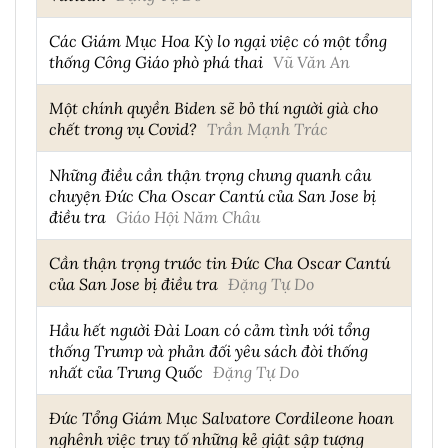
Các Giám Mục Hoa Kỳ lo ngại việc có một tổng
thống Công Giáo phò phá thai
Vũ Văn An
Một chính quyền Biden sẽ bỏ thí người già cho
chết trong vụ Covid?
Trần Mạnh Trác
Những điều cần thận trọng chung quanh câu
chuyện Đức Cha Oscar Cantú của San Jose bị
điều tra
Giáo Hội Năm Châu
Cần thận trọng trước tin Đức Cha Oscar Cantú
của San Jose bị điều tra
Đặng Tự Do
Hầu hết người Đài Loan có cảm tình với tổng
thống Trump và phản đối yêu sách đòi thống
nhất của Trung Quốc
Đặng Tự Do
Đức Tổng Giám Mục Salvatore Cordileone hoan
nghênh việc truy tố những kẻ giật sập tượng