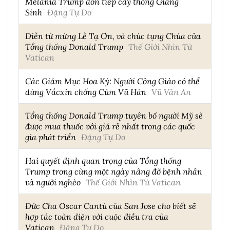
Melania Trump đón tiếp cây thông Giáng
Sinh
Đặng Tự Do
Diễn từ mừng Lễ Tạ Ơn, và chúc tụng Chúa của
Tổng thống Donald Trump
Thế Giới Nhìn Từ
Vatican
Các Giám Mục Hoa Kỳ: Người Công Giáo có thể
dùng Vắcxin chống Cúm Vũ Hán
Vũ Văn An
Tổng thống Donald Trump tuyên bố người Mỹ sẽ
được mua thuốc với giá rẻ nhất trong các quốc
gia phát triển
Đặng Tự Do
Hai quyết định quan trọng của Tổng thống
Trump trong cùng một ngày nâng đỡ bệnh nhân
và người nghèo
Thế Giới Nhìn Từ Vatican
Đức Cha Oscar Cantú của San Jose cho biết sẽ
hợp tác toàn diện với cuộc điều tra của
Vatican
Đặng Tự Do