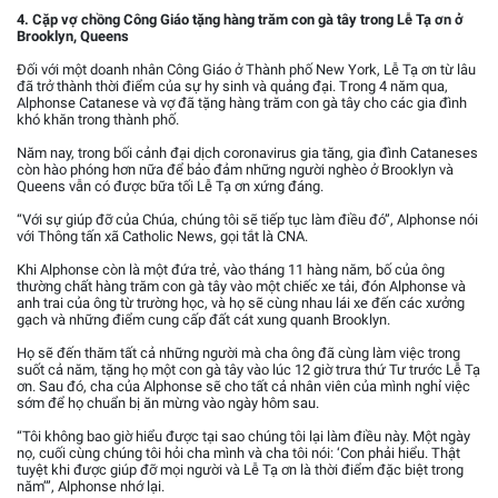
4. Cặp vợ chồng Công Giáo tặng hàng trăm con gà tây trong Lễ Tạ ơn ở
Brooklyn, Queens
Đối với một doanh nhân Công Giáo ở Thành phố New York, Lễ Tạ ơn từ lâu
đã trở thành thời điểm của sự hy sinh và quảng đại. Trong 4 năm qua,
Alphonse Catanese và vợ đã tặng hàng trăm con gà tây cho các gia đình
khó khăn trong thành phố.
Năm nay, trong bối cảnh đại dịch coronavirus gia tăng, gia đình Cataneses
còn hào phóng hơn nữa để bảo đảm những người nghèo ở Brooklyn và
Queens vẫn có được bữa tối Lễ Tạ ơn xứng đáng.
“Với sự giúp đỡ của Chúa, chúng tôi sẽ tiếp tục làm điều đó”, Alphonse nói
với Thông tấn xã Catholic News, gọi tắt là CNA.
Khi Alphonse còn là một đứa trẻ, vào tháng 11 hàng năm, bố của ông
thường chất hàng trăm con gà tây vào một chiếc xe tải, đón Alphonse và
anh trai của ông từ trường học, và họ sẽ cùng nhau lái xe đến các xưởng
gạch và những điểm cung cấp đất cát xung quanh Brooklyn.
Họ sẽ đến thăm tất cả những người mà cha ông đã cùng làm việc trong
suốt cả năm, tặng họ một con gà tây vào lúc 12 giờ trưa thứ Tư trước Lễ Tạ
ơn. Sau đó, cha của Alphonse sẽ cho tất cả nhân viên của mình nghỉ việc
sớm để họ chuẩn bị ăn mừng vào ngày hôm sau.
“Tôi không bao giờ hiểu được tại sao chúng tôi lại làm điều này. Một ngày
nọ, cuối cùng chúng tôi hỏi cha mình và cha tôi nói: ‘Con phải hiểu. Thật
tuyệt khi được giúp đỡ mọi người và Lễ Tạ ơn là thời điểm đặc biệt trong
năm’”, Alphonse nhớ lại.