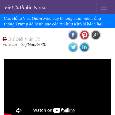
VietCatholic News
Các Hồng Y và Giám Mục bày tỏ lòng cảm mến Tổng
thống Trump đã bênh vực các tín hữu Kitô bị bách hại
Thế Giới Nhìn Từ
Vatican
25/Nov/2020