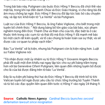
Trong bài báo này, Putignani cáo buộc Đức Hồng Y Becciu đã chửi thề vào
mặt bà, trong khi nại đến danh Chúa và Đức Giáo Hoàng, vì cho rằng bà đã
âm mưu chống lại ngài. Đức Hồng Y Becciu đã lập tức bác bỏ câu chuyện
này, và lập tức khởi kiện tờ “La Verità” và bà Putignani.
Luật sư của Đức Hồng Y Becciu, là ông Fabio Viglione, cho biết trong một
tuyên bố chính thức: “ Nội dung báng bổ tôn giáo của bài báo, xúc phạm
nghiêm trọng đến Đức Thánh Cha và thân chủ của tôi, đặc biệt là ở các
thuộc tính trong các cụm từ và thái độ mà Đức Hồng Y đã mạnh mẽ bác
bỏ một cách rất kiên quyết, và tố cáo chúng là hoàn toàn sai sự thật, và sẽ
được các cơ quan tư pháp vạch trần.”
Báo “La Verità” sẽ bị kiện, nhưng bà Putignani còn bị kiện nặng hơn. Luật
sư Fabio Viglione nói:
“Tôi nhận được một ủy nhiệm vụ từ Đức Hồng Y Giovanni Angelo Becciu
phải đề xuất một đơn khiếu nại ngay lập tức cho sự phỉ báng trầm trọng
hơn với bà Geneviève Ciferri Putignani, liên quan đến những tuyên bố được
cho là của bà được đăng trên tờ báo ‘La Verità’.
Đây là vụ kiện phỉ báng thứ hai do Đức Hồng Y Becciu đệ trình kể từ khi
Vatican tuyên bố ngài được yêu cầu từ chức tổng trưởng bộ Tuyên Thánh
và từ bỏ các đạc quyền liên quan đến tước vị Hồng Y vào ngày 24 tháng 9.
Source:
Catholic News Agency
Cardinal Becciu launches second
defamation lawsuit since resignation