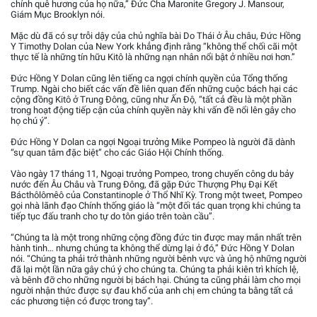
chính quê hương của họ nữa,” Đức Cha Maronite Gregory J. Mansour,
Giám Mục Brooklyn nói.
Mặc dù đã có sự trỗi dậy của chủ nghĩa bài Do Thái ở Âu châu, Đức Hồng
Y Timothy Dolan của New York khẳng định rằng “không thể chối cãi một
thực tế là những tín hữu Kitô là những nạn nhân nổi bật ở nhiều nơi hơn.”
Đức Hồng Y Dolan cũng lên tiếng ca ngợi chính quyền của Tổng thống
Trump. Ngài cho biết các vấn đề liên quan đến những cuộc bách hại các
cộng đồng Kitô ở Trung Đông, cũng như Ấn Độ, “tất cả đều là một phần
trong hoạt động tiếp cận của chính quyền này khi vấn đề nổi lên gây cho
họ chú ý”.
Đức Hồng Y Dolan ca ngợi Ngoại trưởng Mike Pompeo là người đã dành
“sự quan tâm đặc biệt” cho các Giáo Hội Chính thống.
Vào ngày 17 tháng 11, Ngoại trưởng Pompeo, trong chuyến công du bảy
nước đến Âu Châu và Trung Đông, đã gặp Đức Thượng Phụ Đại Kết
Bácthôlômêô của Constantinople ở Thổ Nhĩ Kỳ. Trong một tweet, Pompeo
gọi nhà lãnh đạo Chính thống giáo là “một đối tác quan trọng khi chúng ta
tiếp tục đấu tranh cho tự do tôn giáo trên toàn cầu”.
“Chúng ta là một trong những cộng đồng đức tin được may mắn nhất trên
hành tinh… nhưng chúng ta không thể dừng lại ở đó,” Đức Hồng Y Dolan
nói. “Chúng ta phải trở thành những người bênh vực và ủng hộ những người
đã lại một lần nữa gây chú ý cho chúng ta. Chúng ta phải kiên trì khích lệ,
và bênh đỡ cho những người bị bách hại. Chúng ta cũng phải làm cho mọi
người nhận thức được sự đau khổ của anh chị em chúng ta bằng tất cả
các phương tiện có được trong tay”.