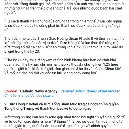
sánh với ‘đàng thánh giá’ mà rất nhiều Kitô hữu anh chị em của chúng ta ở
những nơi khác trên thế giới đang phải trải qua những cuộc bách hại chết
người”.
“Tư cách thành viên chung của chúng ta trong nhiệm thể Chúa Kitô nghĩa
là sự đau khổ của họ cũng phải trở thành sự đau khổ của chúng ta,” ngài
nói.
Trích dẫn mô tả của Thánh Giáo Hoàng Gioan Phaolô II về thời hiện tại như
là “thời đại mới của các vị tử đạo”, Đức Hồng Y Dolan than thở rằng một
nửa trong số tất cả các vị tử đạo trong lịch sử 2,000 năm của Kitô Giáo đã
bị giết trong thế kỷ 20.
“Thế kỷ 21 này, tôi e rằng xem ra tình hình không hứa hẹn có chút khả
quan nào. Thế kỷ này, chỉ mới hai thập kỷ thôi, đã chứng kiến 1.25 triệu
người bị giết trên khắp thế giới, đơn giản chỉ vì họ tin vào Chúa Giêsu Kitô.
Và mối đe dọa đó đối với các tín hữu đang ngày càng lớn”.
Source:
Catholic News Agency
Cardinal Dolan: Stories of persecuted
Christians should move hearts
2. Đức Hồng Y Dolan và Đức Tổng Giám Mục Iraq ca ngợi chính quyền
Tổng thống Trump về thành tích bảo vệ tự do tôn giáo
Một trong những câu hỏi thường gặp nhất trong hội nghị chuyên đề quốc tế
về tự do tôn giáo diễn ra hôm 19 tháng 11 là liệu sự quan tâm dành cho tự
do tôn giáo trong suốt 4 năm qua có được tiếp tục với chính quyền tiếp