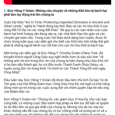
1. Đức Hồng Y Dolan: Những câu chuyện về những Kitô hữu bị bách hại
phải làm lay động trái tim chúng ta
Cuộc hội thảo “Act in Time: Protecting Imperiled Christians in Ancient and
Other Lands,” nghĩa là “Hành động kịp thời: Bảo vệ các tín hữu Kitô ở các
vùng đất Cổ đại và các vùng đất khác” đã quy tụ các nạn nhân của cuộc
bách hại kinh hoàng vẫn đang xảy ra, các nhà lãnh đạo tôn giáo và các
chuyên gia toàn cầu. Trong cuộc hội thảo dưới dạng trực tuyến, được tổ
chức trong tuần qua, các diễn giả cho biết các Kitô hữu trên khắp thế giới
phải là những người bênh vực tốt hơn cho các tín hữu Kitô bị bách hại.
Một trong các diễn giả, là Đức Hồng Y Timothy Dolan ở New York, đã
khuyến khích người Công Giáo suy nghĩ nhiều hơn và sâu sắc hơn “về
những anh chị em trong đức tin của chúng ta hiện đang chịu đau khổ chỉ
vì họ làm dấu thánh giá, họ cúi đầu trước Thánh Danh Chúa Giêsu, và
tuyên xưng đức tin trong Kinh Tin Kính từ các Thánh Tông Đồ mỗi ngày
Chúa Nhật.”
Đầu tuần này, Đức Hồng Y Dolan đã được bầu làm chủ tịch Ủy ban Tự do
Tôn giáo của Hội đồng Giám mục Công Giáo Hoa Kỳ, nơi ngài có khả năng
đóng một vai trò trong các cuộc xung đột với chính quyền sắp tới nếu ông
Joe Biden đắc cử.
Đức Hồng Y Dolan nói: “Chúng tôi, các giám mục ở Hoa Kỳ, như các bạn
cũng biết, có những cuộc đấu tranh hợp pháp và liên tục để bảo vệ quyền
tự do đầu tiên và quý giá nhất của chúng ta. Nhưng cho dù lúc này lúc
khác những vấn đề của chúng tôi có lúc chồng chất và tương lai có vẻ u
ám như hiện nay, thì những vấn đề của chúng tôi vẫn chẳng là gì khi so