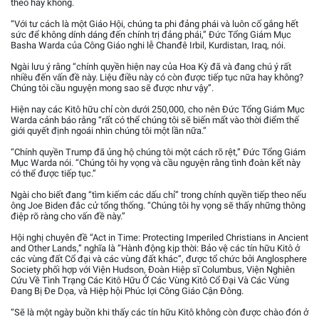
theo hay không.
“Với tư cách là một Giáo Hội, chúng ta phi đảng phái và luôn cố gắng hết
sức để không dính dáng đến chính trị đảng phái,” Đức Tổng Giám Mục
Basha Warda của Công Giáo nghi lễ Chanđê Irbil, Kurdistan, Iraq, nói.
Ngài lưu ý rằng “chính quyền hiện nay của Hoa Kỳ đã và đang chú ý rất
nhiều đến vấn đề này. Liệu điều này có còn được tiếp tục nữa hay không?
Chúng tôi cầu nguyện mong sao sẽ được như vậy”.
Hiện nay các Kitô hữu chỉ còn dưới 250,000, cho nên Đức Tổng Giám Mục
Warda cảnh báo rằng “rất có thể chúng tôi sẽ biến mất vào thời điểm thế
giới quyết định ngoái nhìn chúng tôi một lần nữa.”
“Chính quyền Trump đã ủng hộ chúng tôi một cách rõ rệt,” Đức Tổng Giám
Mục Warda nói. “Chúng tôi hy vọng và cầu nguyện rằng tình đoàn kết này
có thể được tiếp tục.”
Ngài cho biết đang “tìm kiếm các dấu chỉ” trong chính quyền tiếp theo nếu
ông Joe Biden đắc cử tổng thống. “Chúng tôi hy vọng sẽ thấy những thông
điệp rõ ràng cho vấn đề này.”
Hội nghị chuyên đề “Act in Time: Protecting Imperiled Christians in Ancient
and Other Lands,” nghĩa là “Hành động kịp thời: Bảo vệ các tín hữu Kitô ở
các vùng đất Cổ đại và các vùng đất khác”, được tổ chức bởi Anglosphere
Society phối hợp với Viện Hudson, Đoàn Hiệp sĩ Columbus, Viện Nghiên
Cứu Về Tình Trạng Các Kitô Hữu Ở Các Vùng Kitô Cổ Đại Và Các Vùng
Đang Bị Đe Dọa, và Hiệp hội Phúc lợi Công Giáo Cận Đông.
“Sẽ là một ngày buồn khi thấy các tín hữu Kitô không còn được chào đón ở