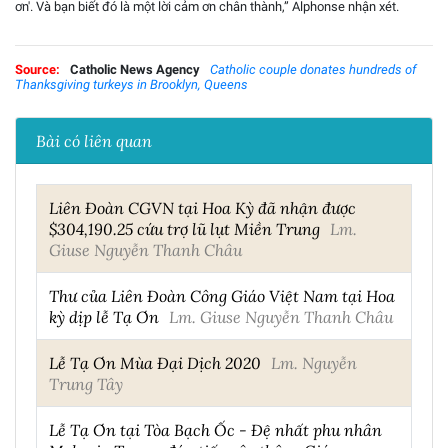
ơn'. Và bạn biết đó là một lời cảm ơn chân thành,” Alphonse nhận xét.
Source:
Catholic News Agency
Catholic couple donates hundreds of
Thanksgiving turkeys in Brooklyn, Queens
Bài có liên quan
Liên Đoàn CGVN tại Hoa Kỳ đã nhận được
$304,190.25 cứu trợ lũ lụt Miền Trung
Lm.
Giuse Nguyễn Thanh Châu
Thư của Liên Đoàn Công Giáo Việt Nam tại Hoa
kỳ dịp lễ Tạ Ơn
Lm. Giuse Nguyễn Thanh Châu
Lễ Tạ Ơn Mùa Đại Dịch 2020
Lm. Nguyễn
Trung Tây
Lễ Tạ Ơn tại Tòa Bạch Ốc - Đệ nhất phu nhân