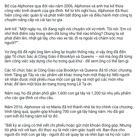
Bố của Alphonse qua đời vào năm 2006, Alphonse và anh trai kế thừa
công việc kinh doanh của gia đình. Kể từ khi nghỉ hưu, Alphonse đã thực
hiện công việc quản lý và phát triển bất động sản và điều hành một công ty
chuyên nâng cấp và cải tạo tư gia.
Anh kể: “Một ngày nọ, tôi đang ngồi nói chuyện với vợ mình. Tôi nói: 'Em có
nhớ thời điểm này trong năm đã từng như thế nào không? Chúng ta sẽ
phát điên lên, nhặt gà tây, cho vào xe tải, đi ra ngoài và chăm sóc mọi
người?’”.
Vợ ông đã đề nghị ông làm sống lại truyền thống này, vì vậy ông đã đến
gặp Tổ chức bác ái Công Giáo ở Brooklyn và Queens – nơi mà ông đã từng
làm công việc xây dựng cho họ trong quá khứ - để xem ông có thể làm gì.
Các tổ chức bác ái Công Giáo của Brooklyn và Queens đã tổ chức chương
trình Tặng gà Tây và các phẩm vật khác trong hơn một thập kỷ. Mỗi người
sẽ nhận được một phiếu mua một con gà tây và một giỏ các món như
khác để làm một bữa ăn trang trọng trong Lễ Tạ ơn.
Năm nay, họ đã phân phối gần 1,600 con gà tây và 1,200 túi nhu yếu phẩm
cho các gia đình có nhu cầu.
Năm 2016, Alphonse và vợ Maria đã trở thành nhà tài trợ chính của chương
trình tặng quà, quyên góp khoảng 700 con gà tây hàng năm. Họ đã giữ
cam kết đó hàng năm kể từ đó.
“Bất kỳ ai cũng có thể viết chi phiếu hoặc gửi một khoản đóng góp. Nhưng
tôi phải nói với bạn, đó thực sự là một cảm giác tuyệt vời. Bạn đưa cho
người đó một con gà tây - người đó sẽ quay lại và nhìn bạn và họ nói 'cảm