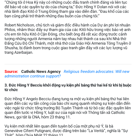
“Chúng tôi ở Hoa Kỳ này có những cuộc đấu tranh chính đáng và liên tục
để bảo vệ các quyền tự do của chúng ta,” Đức Hồng Y Dolan nói với các
nhà lãnh đạo Kitô ở Trung Đông tham gia vào diễn đàn. “Đau khổ của các
bạn cũng phải trở thành những đau buồn của chúng tôi.”
Robert Nicholson, chủ tịch và giám đốc điều hành của Dự án phi lợi nhuận
Philos, nhằm thúc đẩy sự tham gia của các Kitô hữu trong việc bảo vệ anh
chị em tín hữu Kitô ở Cận Đông, cho biết ông đã rất xúc động trước cảnh
tượng những người Armenia nắm tay nhau hát thánh ca sau khi Nhà thờ
Đấng Cứu Độ Chí Thánh, một nhà thờ của Giáo Hội Armenia Tông Truyền ở
Shusha, bị đánh bom trong cuộc giao tranh gần đây với các lực lượng vũ
trang Azerbaijan.
Source:
Catholic News Agency
Religious freedom advocates: Will new
administration continue support?
3. Đức Hồng Y Becciu khởi động vụ kiện phỉ báng thứ hai kể từ khi bị buộc
từ chức
Đức Hồng Y Angelo Becciu đang tung ra một vụ kiện phỉ báng thứ hai liên
quan đến các vụ tấn công của báo chí xung quanh những sự kiện dẫn đến
việc ngài từ chức tổng trưởng Bộ Tuyên Thánh và từ bỏ các đặc quyền liên
quan đến tước vị Hồng Y, luật sư của ngài nói với Thông tấn xã Catholic
News, gọi tắt là CNA, hôm 23 tháng 11.
Vụ kiện mới nhất liên quan đến tuyên bố của một phụ nữ Ý, là bà
Geneviève Ciferri Putignani, được đăng trên báo “La Verità”, nghĩa là “Sự
Thật”, hôm Chúa Nhật 22 tháng 11.