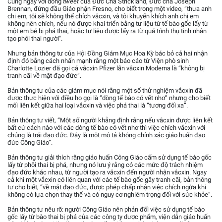
Cùng ngày với dòng
tweet
của Đức Cha Strickland, Đức cha Joseph
Brennan, đứng đầu Giáo phận Fresno, cho biết trong một video, “thưa anh
chị em, tôi sẽ không thể chích vắcxin, và tôi khuyến khích anh chị em
không nên chích, nếu nó được khai triển bằng tư liệu từ tế bào gốc lấy từ
một em bé bị phá thai, hoặc tư liệu được lấy ra từ quá trình thụ tinh nhân
tạo phôi thai người".
Nhưng bản thông tư của Hội Đồng Giám Mục Hoa Kỳ bác bỏ cả hai nhận
định đó bằng cách nhấn mạnh rằng một báo cáo từ Viện phò sinh
Charlotte Lozier đã gọi cả vắcxin Pfizer lẫn vắcxin Moderna là “không bị
tranh cãi về mặt đạo đức”.
Bản thông tư của các giám mục nói rằng một số thử nghiệm vắcxin đã
được thực hiện với điều họ gọi là “dòng tế bào có vết nhơ” nhưng cho biết
mối liên kết giữa hai loại vắcxin và việc phá thai là “tương đối xa”.
Bản thông tư viết, “Một số người khẳng định rằng nếu vắcxin được liên kết
bất cứ cách nào với các dòng tế bào có vết nhơ thì việc chích vắcxin với
chúng là trái đạo đức. Đây là một mô tả không chính xác giáo huấn đạo
đức Công Giáo”.
Bản thông tư giải thích rằng giáo huấn Công Giáo cấm sử dụng tế bào gốc
lấy từ phôi thai bị phá, nhưng nó lưu ý rằng có các mức độ trách nhiệm
đạo đức khác nhau, từ người tạo ra vắcxin đến người nhận vắcxin. Ngay
cả khi một vắcxin có liên quan với các tế bào gốc gây tranh cãi, bản thông
tư cho biết, “về mặt đạo đức, được phép chấp nhận việc chích ngừa khi
không có lựa chọn thay thế và có nguy cơ nghiêm trọng đối với sức khỏe”.
Bản thông tư nêu rõ: người Công Giáo nên phản đối việc sử dụng tế bào
gốc lấy từ bào thai bị phá của các công ty dược phẩm, viện dẫn giáo huấn