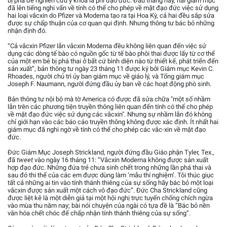
bị phá để nghiên cứu y khoa là phi đạo đức. Đầu tháng này, hai giám mục
đã lên tiếng nghi vấn về tính có thể cho phép về mặt đạo đức việc sử dụng
hai loại vắcxin do Pfizer và Moderna tạo ra tại Hoa Kỳ, cả hai đều sắp sửa
được sự chấp thuận của cơ quan qui định. Nhưng thông tư bác bỏ những
nhận định đó.
“Cả vắcxin Pfizer lẫn vắcxin Moderna đều không liên quan đến việc sử
dụng các dòng tế bào có nguồn gốc từ tế bào phôi thai được lấy từ cơ thể
của một em bé bị phá thai ở bất cứ bình diện nào từ thiết kế, phát triển đến
sản xuất”, bản thông tư ngày 23 tháng 11 được ký bởi Giám mục Kevin C.
Rhoades, người chủ trì ủy ban giám mục về giáo lý, và Tổng giám mục
Joseph F. Naumann, người đứng đầu ủy ban về các hoạt động phò sinh.
Bản thông tư nội bộ mà tờ America có được đã sửa chữa "một số nhầm
lẫn trên các phương tiện truyền thông liên quan đến tính có thể cho phép
về mặt đạo đức việc sử dụng các vắcxin". Nhưng sự nhầm lẫn đó không
chỉ giới hạn vào các báo cáo truyền thông không được xác định. Ít nhất hai
giám mục đã nghi ngờ về tính có thể cho phép các vắc-xin về mặt đạo
đức.
Đức Giám Mục Joseph Strickland, người đứng đầu Giáo phận Tyler, Tex.,
đã
tweet
vào ngày 16 tháng 11: “Vắcxin Moderna không được sản xuất
hợp đạo đức. Những đứa trẻ chưa sinh chết trong những lần phá thai và
sau đó thi thể của các em được dùng làm ‘mẫu thí nghiệm’. Tôi thúc giục
tất cả những ai tin vào tính thánh thiêng của sự sống hãy bác bỏ một loại
vắcxin được sản xuất một cách vô đạo đức”. Đức Cha Strickland cũng
được liệt kê là một diễn giả tại một hội nghị trực tuyến chống chích ngừa
vào mùa thu năm nay; bài nói chuyện của ngài có tựa đề là “Bác bỏ nền
văn hóa chết chóc để chấp nhận tính thánh thiêng của sự sống”.