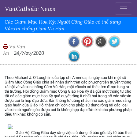
VietCatholic News
Các Giám Mục Hoa Kỳ: Người Công Giáo có thể dùng
Vắcxin chống Cúm Vũ Hán
Vũ Văn
An
24/Nov/2020
Theo Michael J. O’Loughlin của tạp chí America, ít ngày sau khi một số
Giám Mục Công Giáo chia sẻ nhận định trên các phương tiện truyền thông
xã hội về vắcxin chống Cúm Vũ Hán, một vắcxin có thể sớm được tung ra
thị trường, Hội đồng Giám mục Công Giáo Hoa Kỳ đã gửi một thông tư cho
tất cả các giám mục Hoa Kỳ quả quyết rằng ít nhất hai trong số các vắcxin
được coi là hợp đạo đức. Bản thông tư cũng nhắc nhở các giám mục rằng
giáo huấn của Giáo Hội thậm chí còn cho phép sử dụng rộng rãi các loại
vắcxin có nguồn gốc được coi là không hợp đạo đức khi các phương pháp
điều trị khác không có sẵn.
Giáo Hội Công Giáo dạy rằng việc sử dụng tế bào gốc lấy từ bào thai