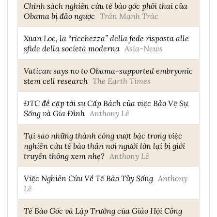
Chính sách nghiên cứu tế bào gốc phôi thai của
Obama bị đảo ngược
Trần Mạnh Trác
Xuan Loc, la “ricchezza” della fede risposta alle
sfide della società moderna
Asia-News
Vatican says no to Obama-supported embryonic
stem cell research
The Earth Times
ĐTC đề cập tới sự Cấp Bách của việc Bảo Vệ Sự
Sống và Gia Đình
Anthony Lê
Tại sao những thành công vượt bậc trong việc
nghiên cứu tế bào thân nơi người lớn lại bị giới
truyền thông xem nhẹ?
Anthony Lê
Việc Nghiên Cứu Về Tế Bào Tủy Sống
Anthony
Lê
Tế Bào Gốc và Lập Trường của Giáo Hội Công