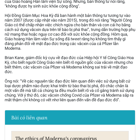
của Giáo hoàng Hàn lâm viện Sự sống. Nhưng, bản thông tư nói rằng,
"không được hy sinh sức khỏe cộng đồng".
Hội Đồng Giám Mục Hoa Kỳ đã ban hành một bản thông tư tương tự vào
năm 2007 (được cập nhật vào năm 2015), trong đó nói rằng “Người Công
Giáo có thể chấp nhận việc chích ngừa cho bản thân và con cái họ bằng
cách sử dụng vắcxin dựa trên tế bào bị phá thai”, trưng dẫn trường hợp phụ
nữ mang thai hoặc nguy cơ cao đối với sức khỏe cộng đồng. Hôm qua,
Giáo hoàng Hàn lâm viện Sự sống đã
tweet
rằng họ không tìm thấy gì
đáng phản đối về mặt đạo đức trong các vắcxin của cả Pfizer lẫn
Moderna.
Brian Kane, giám đốc kỳ cựu về đạo đức của Hiệp hội Y tế Công Giáo Hoa
Kỳ, cho biết người Công Giáo nên biết rõ nguồn gốc của vắcxin nhưng cho
biết thêm, các vắcxin của Pfizer và Moderna không sai trái về mặt đạo
đức.
Ông nói: “Về các nguyên tắc đạo đức liên quan đến việc sử dụng bất cứ
loại dược phẩm nào được khai triển từ bào thai bị phá, đó chắc chắn là
một vấn đề mà tất cả chúng ta đều muốn biết rõ và cố gắng tránh sử dụng
chúng. Với ý thứ đó, các vắcxin chống Covid của Pfizer và Moderna sắp ra
mắt thậm chí không có vết nhơ liên quan đến vấn đề đạo đức đó”.
Bài có liên quan
The ethics of Moderna's coronavirus