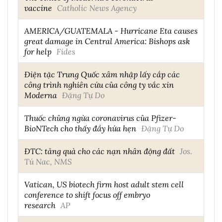
vaccine
Catholic News Agency
AMERICA/GUATEMALA - Hurricane Eta causes
great damage in Central America: Bishops ask
for help
Fides
Điện tặc Trung Quốc xâm nhập lấy cắp các
công trình nghiên cứu của công ty vắc xin
Moderna
Đặng Tự Do
Thuốc chủng ngừa coronavirus của Pfizer-
BioNTech cho thấy đầy hứa hẹn
Đặng Tự Do
ĐTC: tăng quà cho các nạn nhân động đất
Jos.
Tú Nac, NMS
Vatican, US biotech firm host adult stem cell
conference to shift focus off embryo
research
AP