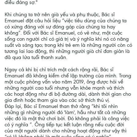
điều đáng sợ."
Khi chúng ta trở nên già yếu và phụ thuộc, Bác sĩ
Emanuel đặt câu hỏi liệu “việc tiêu dùng của chúng ta
có xứng đáng với sự đóng góp của chúng ta hay
không”. Đối với Bác sĩ Emanuel, có vẻ như, một cuộc
sống con người chỉ có giá trị và ý nghĩa khi nó có năng
suất và sáng tạo; trong khi trẻ em là những người còn có
tương lai lao động, thì những người già chỉ đơn giản là
đã qua lứa tuổi thanh xuân.
Ngay cả khi bị chỉ trích một cách rộng rãi, Bác sĩ
Emanuel đã không kiềm chế lập trường của mình. Trong
một cuộc phỏng vấn vào năm 2019, ông được hỏi về
những người cao tuổi nhưng vẫn khỏe mạnh và thích
các hoạt động như đi bộ đường dài, dành thời gian cho
gia đình hoặc tham gia vào các sở thích thú vị.
Đáp lại, Bác sĩ Emanuel than thở rằng “khi tôi nhìn
những gì những người đó 'làm', hầu như tất cả những
việc đó là một thứ chơi bời. Đó không phải là công việc
có ý nghĩa ”. Ông tiếp tục kết luận rằng nếu cuộc đời
của một người dành cho những hoạt động như vậy thì
“có lẽ không phải là một cuộc sống có ý nghĩa”.