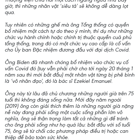
giờ, thì những nhân vật ‘siêu tả’ sẽ không dễ dàng lọt
qua.
Tuy nhiên có những ghế mà ông Tổng thống có quyền
bổ nhiệm một cách tự do theo ý mình, thí dụ như những
chức vụ hành chính hoặc chính trị thuộc quyền cuả phủ
tổng thống, trong đó có một chức vụ cao cấp là cố vấn
cho Ủy ban Đặc nhiệm đương đầu với đại dịch Covid.
Ông Biden đã nhanh chóng bổ nhiệm vào chức vụ cố
vấn Covid đó (tuy vẫn phải chờ cho tới ngày 20 tháng 1
năm sau thì mới bắt đầu) một nhân vật từng bị phê bình
là ‘vô nhân đạo’, đó là bác sĩ Ezekiel Emanuel.
Ông này từ lâu đã chủ chương những người già trên 75
tuổi thì không đáng sống nữa. Mới đây năm ngoái
(2019) ông còn giải thích thêm là những người già nặng
nề này đang phải sống một cuộc sống phần lớn vô
nghĩa, ông sẽ thận trọng làm tất cả những gì để tránh
cho ông phải sống như họ quá lâu: bắt đầu với số tuổi
75, ông sẽ từ chối các phương pháp điều trị hoặc can
thiệp để bảo toàn sức khỏe.