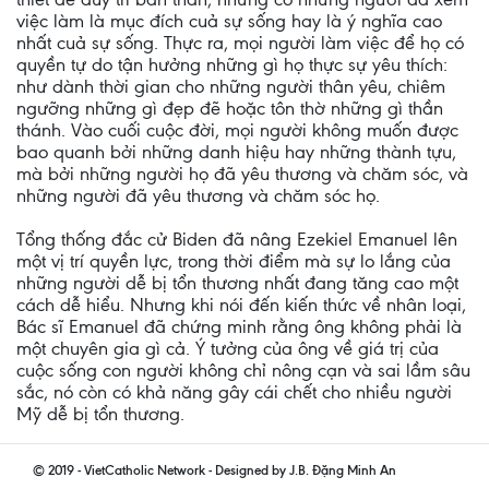
việc làm là mục đích cuả sự sống hay là ý nghĩa cao
nhất cuả sự sống. Thực ra, mọi người làm việc để họ có
quyền tự do tận hưởng những gì họ thực sự yêu thích:
như dành thời gian cho những người thân yêu, chiêm
ngưỡng những gì đẹp đẽ hoặc tôn thờ những gì thần
thánh. Vào cuối cuộc đời, mọi người không muốn được
bao quanh bởi những danh hiệu hay những thành tựu,
mà bởi những người họ đã yêu thương và chăm sóc, và
những người đã yêu thương và chăm sóc họ.
Tổng thống đắc cử Biden đã nâng Ezekiel Emanuel lên
một vị trí quyền lực, trong thời điểm mà sự lo lắng của
những người dễ bị tổn thương nhất đang tăng cao một
cách dễ hiểu. Nhưng khi nói đến kiến thức về nhân loại,
Bác sĩ Emanuel đã chứng minh rằng ông không phải là
một chuyên gia gì cả. Ý tưởng của ông về giá trị của
cuộc sống con người không chỉ nông cạn và sai lầm sâu
sắc, nó còn có khả năng gây cái chết cho nhiều người
Mỹ dễ bị tổn thương.
© 2019 - VietCatholic Network - Designed by J.B. Đặng Minh An