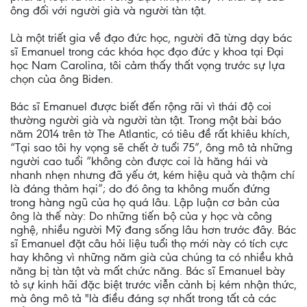
ông đối với người già và người tàn tật.
Là một triết gia về đạo đức học, người đã từng dạy bác
sĩ Emanuel trong các khóa học đạo đức y khoa tại Đại
học Nam Carolina, tôi cảm thấy thất vọng trước sự lựa
chọn của ông Biden.
Bác sĩ Emanuel được biết đến rộng rãi vì thái độ coi
thường người già và người tàn tật. Trong một bài báo
năm 2014 trên tờ The Atlantic, có tiêu đề rất khiêu khích,
“Tại sao tôi hy vọng sẽ chết ở tuổi 75”, ông mô tả những
người cao tuổi “không còn được coi là hăng hái và
nhanh nhẹn nhưng đã yếu ớt, kém hiệu quả và thậm chí
là đáng thảm hại”; do đó ông ta không muốn đứng
trong hàng ngũ của họ quá lâu. Lập luận cơ bản của
ông là thế này: Do những tiến bộ của y học và công
nghệ, nhiều người Mỹ đang sống lâu hơn trước đây. Bác
sĩ Emanuel đặt câu hỏi liệu tuổi thọ mới này có tích cực
hay không vì những năm già của chúng ta có nhiều khả
năng bị tàn tật và mất chức năng. Bác sĩ Emanuel bày
tỏ sự kinh hãi đặc biệt trước viễn cảnh bị kém nhận thức,
mà ông mô tả "là điều đáng sợ nhất trong tất cả các