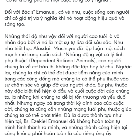
Đối với Bác sĩ Emanuel, có vẻ như, cuộc sống con người
chỉ có giá trị và ý nghĩa khi nó hoạt động hiệu quả và
sáng tạo.
Những thái độ như vậy đối với người cao tuổi là vô
nhân đạo bởi vì nó là một sự tự lừa dối sâu sắc. Như
nhà triết học Alasdair MacIntyre đã lập luận một cách
mạnh mẽ trong cuốn sách ‘Những động vật có lý tính
phụ thuộc’ (Dependent Rational Animals), con người
chúng ta về cơ bản thì không độc lập hay tự chủ. Ngược
lại, chúng ta chỉ có thể đạt được tiềm năng của mình
trong các cộng đồng mà chúng ta có thể phụ thuộc vào
sự chăm sóc và giúp đỡ của người khác. Sự phụ thuộc
này đặc biệt thể hiện ở đầu và cuối cuộc đời của chúng
ta, là những khi chúng ta dễ bị tổn thương và yếu đuối
nhất. Nhưng ngay cả trong thời kỳ đỉnh cao của cuộc
đời, chúng ta cũng cần những mạng lưới phụ thuộc giúp
chúng ta có thể phát triển. Dù là được thành tựu như
hiện tại, Bs. Ezekiel Emanuel đã không hoàn toàn tự
mình hình thành ra mình, và những thành công hiện tại
cũng không phải hoàn toàn là của riêng ông ấy.