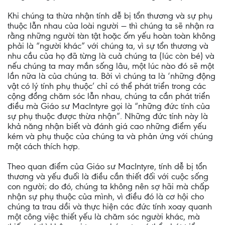
Khi chúng ta thừa nhận tính dễ bị tổn thương và sự phụ
thuộc lẫn nhau của loài người — thì chúng ta sẽ nhận ra
rằng những người tàn tật hoặc ốm yếu hoàn toàn không
phải là “người khác” với chúng ta, vì sự tổn thương và
nhu cầu của họ đã từng là cuả chúng ta (lúc còn bé) và
nếu chúng ta may mắn sống lâu, một lúc nào đó sẽ một
lần nữa là của chúng ta. Bởi vì chúng ta là ‘những động
vật có lý tính phụ thuộc’ chỉ có thể phát triển trong các
cộng đồng chăm sóc lẫn nhau, chúng ta cần phát triển
điều mà Giáo sư MacIntyre gọi là “những đức tính của
sự phụ thuộc được thừa nhận”. Những đức tính này là
khả năng nhận biết và đánh giá cao những điểm yếu
kém và phụ thuộc của chúng ta và phản ứng với chúng
một cách thích hợp.
Theo quan điểm của Giáo sư MacIntyre, tính dễ bị tổn
thương và yếu đuối là điều cần thiết đối với cuộc sống
con người; do đó, chúng ta không nên sợ hãi mà chấp
nhận sự phụ thuộc của mình, vì điều đó là cơ hội cho
chúng ta trau dồi và thực hiện các đức tính xoay quanh
một công việc thiết yếu là chăm sóc người khác, mà