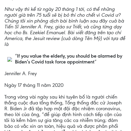
Như vậy thì kể từ ngày 20 tháng 1 tới, có thể những
người già trên 75 tuổi sẽ bị bỏ thí cho chết vì Covid ư?
Chúng tôi xin phỏng dịch bài bình luận sau đây cuả bà
Tiến Sĩ Jennifer A. Frey, giáo sư Triết, và cũng từng dạy
học cho Bs. Ezekiel Emanuel. Bài viết đăng trên tạo chí
America, the Jesuit review (cuả dòng Tên Mỹ) với tựa đề
là
“
If you value the elderly, you should be alarmed by
Biden’s Covid task force appointment
”
Jennifer A. Frey
Ngày 17 tháng 11 năm 2020
Trong vòng vài ngày sau khi tuyên bố là người chiến
thắng cuộc đua tổng thống, Tổng thống đắc cử Joseph
R. Biden Jr đã tập hợp một đội đặc nhiệm coronavirus,
theo lời của ông, “để giúp định hình cách tiếp cận của
tôi là kềm hãm sự gia tăng các ca nhiễm trùng; đảm
bảo có vắc xin an toàn, hiệu quả và được phân phối