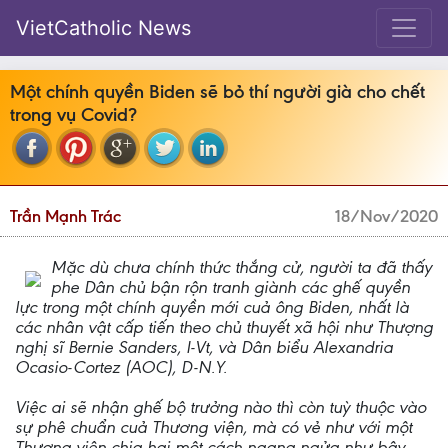
VietCatholic News
Một chính quyền Biden sẽ bỏ thí người già cho chết
trong vụ Covid?
Trần Mạnh Trác
18/Nov/2020
Mặc dù chưa chính thức thắng cử, người ta đã thấy
phe Dân chủ bận rộn tranh giành các ghế quyền
lực trong một chính quyền mới cuả ông Biden, nhất là
các nhân vật cấp tiến theo chủ thuyết xã hội như Thượng
nghị sĩ Bernie Sanders, I-Vt, và Dân biểu Alexandria
Ocasio-Cortez (AOC), D-N.Y.
Việc ai sẽ nhận ghế bộ trưởng nào thì còn tuỳ thuộc vào
sự phê chuẩn cuả Thương viện, mà có vẻ như với một
Thượng viện chia hai một cách ngang ngửa như bây