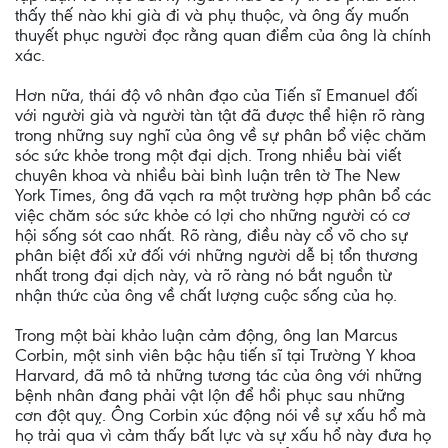
thấy thế nào khi già đi và phụ thuộc, và ông ấy muốn
thuyết phục người đọc rằng quan điểm của ông là chính
xác.
Hơn nữa, thái độ vô nhân đạo của Tiến sĩ Emanuel đối
với người già và người tàn tật đã được thể hiện rõ ràng
trong những suy nghĩ của ông về sự phân bổ việc chăm
sóc sức khỏe trong một đại dịch. Trong nhiều bài viết
chuyên khoa và nhiều bài bình luận trên tờ The New
York Times, ông đã vạch ra một trường hợp phân bổ các
việc chăm sóc sức khỏe có lợi cho những người có cơ
hội sống sót cao nhất. Rõ ràng, điều này cổ võ cho sự
phân biệt đối xử đối với những người dễ bị tổn thương
nhất trong đại dịch này, và rõ ràng nó bắt nguồn từ
nhận thức của ông về chất lượng cuộc sống của họ.
Trong một bài khảo luận cảm động, ông Ian Marcus
Corbin, một sinh viên bậc hậu tiến sĩ tại Trường Y khoa
Harvard, đã mô tả những tương tác của ông với những
bệnh nhân đang phải vật lộn để hồi phục sau những
cơn đột quỵ. Ông Corbin xúc động nói về sự xấu hổ mà
họ trải qua vì cảm thấy bất lực và sự xấu hổ này đưa họ