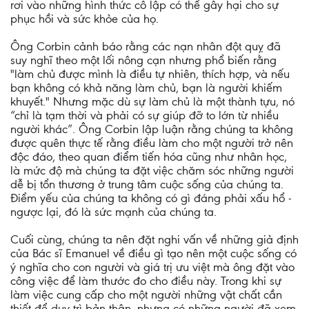
rơi vào những hình thức cô lập có thể gây hại cho sự
phục hồi và sức khỏe của họ.
Ông Corbin cảnh báo rằng các nạn nhân đột quỵ đã
suy nghĩ theo một lối nông cạn nhưng phổ biến rằng
"làm chủ được mình là điều tự nhiên, thích hợp, và nếu
bạn không có khả năng làm chủ, bạn là người khiếm
khuyết." Nhưng mặc dù sự làm chủ là một thành tựu, nó
“chỉ là tạm thời và phải có sự giúp đỡ to lớn từ nhiều
người khác”. Ông Corbin lập luận rằng chúng ta không
được quên thực tế rằng điều làm cho một người trở nên
độc đáo, theo quan điểm tiến hóa cũng như nhân học,
là mức độ mà chúng ta đặt việc chăm sóc những người
dễ bị tổn thương ở trung tâm cuộc sống của chúng ta.
Điểm yếu của chúng ta không có gì đáng phải xấu hổ -
ngược lại, đó là sức mạnh của chúng ta.
Cuối cùng, chúng ta nên đặt nghi vấn về những giả định
của Bác sĩ Emanuel về điều gì tạo nên một cuộc sống có
ý nghĩa cho con người và giá trị ưu việt mà ông đặt vào
công việc để làm thước đo cho điều này. Trong khi sự
làm việc cung cấp cho một người những vật chất cần
thiết để duy trì bản thân, nhưng có những người đã xem