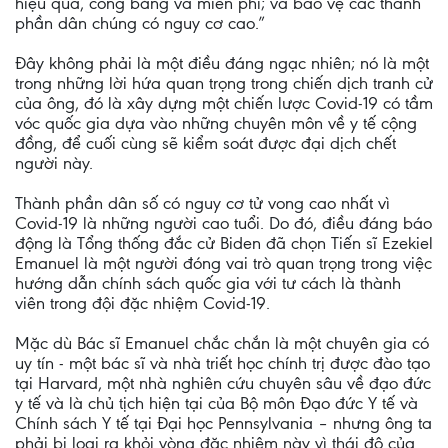
hiệu quả, công bằng và miễn phí; và bảo vệ các thành
phần dân chúng có nguy cơ cao.”
Đây không phải là một điều đáng ngạc nhiên; nó là một
trong những lời hứa quan trọng trong chiến dịch tranh cử
của ông, đó là xây dựng một chiến lược Covid-19 có tầm
vóc quốc gia dựa vào những chuyên môn về y tế cộng
đồng, để cuối cùng sẽ kiểm soát được đại dịch chết
người này.
Thành phần dân số có nguy cơ tử vong cao nhất vì
Covid-19 là những người cao tuổi. Do đó, điều đáng báo
động là Tổng thống đắc cử Biden đã chọn Tiến sĩ Ezekiel
Emanuel là một người đóng vai trò quan trọng trong việc
hướng dẫn chính sách quốc gia với tư cách là thành
viên trong đội đặc nhiệm Covid-19.
Mặc dù Bác sĩ Emanuel chắc chắn là một chuyên gia có
uy tín - một bác sĩ và nhà triết học chính trị được đào tạo
tại Harvard, một nhà nghiên cứu chuyên sâu về đạo đức
y tế và là chủ tịch hiện tại của Bộ môn Đạo đức Y tế và
Chính sách Y tế tại Đại học Pennsylvania – nhưng ông ta
phải bị loại ra khỏi vòng đặc nhiệm này vì thái độ của