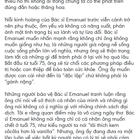
thiếu nó thì không ai trong chúng ta có thể phát triển
đúng đắn hoặc thăng hoa.
Nỗi kinh hoàng của Bác sĩ Emanuel trước viễn cảnh trở
nên phụ thuộc, ốm yếu và không có năng suất, phản
ánh một tình trạng bị xa lánh và tự lừa dối. Bác sĩ
Emanuel muốn nhấn mạnh rằng không chỉ ông không
muốn giống như họ, là những người già nặng nề sống
cuộc sống phần lớn vô nghĩa, nhưng ông sẽ thận trọng
làm tất cả những gì để tránh phải ở lại với họ quá lâu.
Bắt đầu từ tuổi 75, ông sẽ từ chối các phương pháp điều
trị hoặc can thiệp để bảo toàn sức khỏe. Ông ấy muốn
được con cái nhớ đến là “độc lập” chứ không phải là
“gánh nặng”.
Những người bảo vệ Bác sĩ Emanuel tranh luận rằng
ông chỉ nói về sở thích cá nhân của mình và những gì
ông nói không có ý nghĩa gì với những chính sách đại
dịch. Tôi e rằng quan điểm này là vô cùng ngây thơ. Bác
sĩ Emanuel không nói rằng chỉ có cá nhân ông muốn
chết ở tuổi 75, như kiểu người ta nói “tôi thích kem
sôcôla hơn là vanilla”. Nhưng, ông ấy đang đưa ra một
lập luận về việc bất kỳ người nào có lý trí sẽ phải cảm