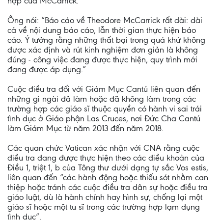
hợp của McCarrick.
Ông nói: “Báo cáo về Theodore McCarrick rất dài: dài
cả về nội dung báo cáo, lẫn thời gian thực hiện báo
cáo. Ý tưởng rằng những thất bại trong quá khứ không
được xác định và rút kinh nghiệm đơn giản là không
đúng - công việc đang được thực hiện, quy trình mới
đang được áp dụng.”
Cuộc điều tra đối với Giám Mục Cantú liên quan đến
những gì ngài đã làm hoặc đã không làm trong các
trường hợp các giáo sĩ thuộc quyền có hành vi sai trái
tình dục ở Giáo phận Las Cruces, nơi Đức Cha Cantú
làm Giám Mục từ năm 2013 đến năm 2018.
Các quan chức Vatican xác nhận với CNA rằng cuộc
điều tra đang được thực hiện theo các điều khoản của
Điều 1, triệt 1, b của Tông thư dưới dạng tự sắc Vos estis,
liên quan đến “các hành động hoặc thiếu sót nhằm can
thiệp hoặc tránh các cuộc điều tra dân sự hoặc điều tra
giáo luật, dù là hành chính hay hình sự, chống lại một
giáo sĩ hoặc một tu sĩ trong các trường hợp lạm dụng
tình dục”.