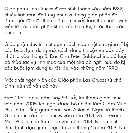
Giáo phận Las Cruces được hình thành vào năm 1982;
nhiều linh mục đã từng phục vụ trong giáo phận đã
được gửi đến đó theo diện di chuyển tạm thời hoặc vĩnh
viễn từ các giáo phận khác của Hoa Kỳ, hoặc theo các
dòng tu.
Giáo phận duy trì một danh sách cập nhật các giáo sĩ bị
cáo buộc lạm dụng một cách đáng tin cậy và gần đây
nhất là vào tháng 8, Đức Cha Peter Baldacchino đã loại
bỏ thừa tác vụ linh mục của một cha đã nghỉ hưu do bị
cáo buộc lạm dụng từ rất lâu, vào những năm 1990.
Một phát ngôn viên của Giáo phận Las Cruces từ chối
bình luận về vấn đề này.
Đức Cha Cantú, năm nay 53 tuổi, trở thành giám mục
vào năm 2008, khi ngài được bổ nhiệm làm Giám Mục
Phụ Tá tại Tổng giáo phận San Antonio. Ngài trở thành
Giám mục của Las Cruces vào năm 2013, và là Giám
Mục Phụ Tá của San Jose vào năm 2018. Ngài chính
thức lãnh đạo giáo phận đó vào tháng 5 năm 2019. Đức