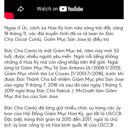
Ngay ở Úc, cách xa Hoa Kỳ hơn nửa vòng trái đất, sáng
18 tháng 11, các đài truyền hình đã ra rả loan tin Đức
Cha Oscar Cantú, Giám Mục San Jose bị điều tra.
Đức Cha Cantú là một Giám Mục trẻ, năm nay mới 53
tuổi, được nhiều người yêu mến. Ngài nổi tiếng không
những ở Hoa Kỳ mà còn rộng khắp trên thế giới. Ngài
từng là Giám Mục Phụ Tá San Antonio (6/2008-1/2013),
Giám Mục chính tòa La Cruces (1/2013-7/2018), trước khi
được Đức Thánh Cha bổ nhiệm Giám Mục phó San Jose
vào ngày 11 tháng 7, 2018 và sau đó vào ngày 1 tháng 5,
2019 ngài thay Đức Cha Patrick J. McGrath làm Giám
Mục thứ ba của San Jose.
Đức Cha Cantú đã từng giữ nhiều chức vụ trong các ủy
ban của Hội Đồng Giám Mục Hoa Kỳ, gọi tắt là USCCB.
Đặc biệt, trong thời gian từ 2015 đến 2017, ngài là chủ
tịch ủy ban công lý và hòa bình quốc tế của USCCB.