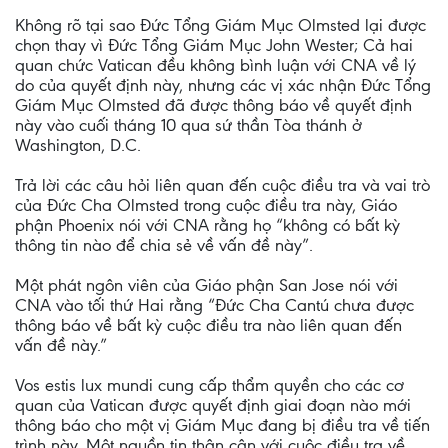
Không rõ tại sao Đức Tổng Giám Mục Olmsted lại được
chọn thay vì Đức Tổng Giám Mục John Wester; Cả hai
quan chức Vatican đều không bình luận với CNA về lý
do của quyết định này, nhưng các vị xác nhận Đức Tổng
Giám Mục Olmsted đã được thông báo về quyết định
này vào cuối tháng 10 qua sứ thần Tòa thánh ở
Washington, D.C.
Trả lời các câu hỏi liên quan đến cuộc điều tra và vai trò
của Đức Cha Olmsted trong cuộc điều tra này, Giáo
phận Phoenix nói với CNA rằng họ “không có bất kỳ
thông tin nào để chia sẻ về vấn đề này”.
Một phát ngôn viên của Giáo phận San Jose nói với
CNA vào tối thứ Hai rằng “Đức Cha Cantú chưa được
thông báo về bất kỳ cuộc điều tra nào liên quan đến
vấn đề này.”
Vos estis lux mundi cung cấp thẩm quyền cho các cơ
quan của Vatican được quyết định giai đoạn nào mới
thông báo cho một vị Giám Mục đang bị điều tra về tiến
trình này. Một nguồn tin thân cận với cuộc điều tra về