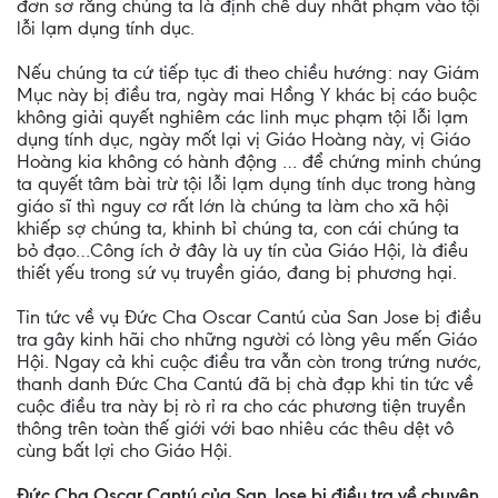
đơn sơ rằng chúng ta là định chế duy nhất phạm vào tội
lỗi lạm dụng tính dục.
Nếu chúng ta cứ tiếp tục đi theo chiều hướng: nay Giám
Mục này bị điều tra, ngày mai Hồng Y khác bị cáo buộc
không giải quyết nghiêm các linh mục phạm tội lỗi lạm
dụng tính dục, ngày mốt lại vị Giáo Hoàng này, vị Giáo
Hoàng kia không có hành động … để chứng minh chúng
ta quyết tâm bài trừ tội lỗi lạm dụng tính dục trong hàng
giáo sĩ thì nguy cơ rất lớn là chúng ta làm cho xã hội
khiếp sợ chúng ta, khinh bỉ chúng ta, con cái chúng ta
bỏ đạo…Công ích ở đây là uy tín của Giáo Hội, là điều
thiết yếu trong sứ vụ truyền giáo, đang bị phương hại.
Tin tức về vụ Đức Cha Oscar Cantú của San Jose bị điều
tra gây kinh hãi cho những người có lòng yêu mến Giáo
Hội. Ngay cả khi cuộc điều tra vẫn còn trong trứng nước,
thanh danh Đức Cha Cantú đã bị chà đạp khi tin tức về
cuộc điều tra này bị rò rỉ ra cho các phương tiện truyền
thông trên toàn thế giới với bao nhiêu các thêu dệt vô
cùng bất lợi cho Giáo Hội.
Đức Cha Oscar Cantú của San Jose bị điều tra về chuyện