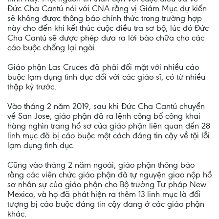
Đức Cha Cantú nói với CNA rằng vị Giám Mục dự kiến
sẽ không được thông báo chính thức trong trường hợp
này cho đến khi kết thúc cuộc điều tra sơ bộ, lúc đó Đức
Cha Cantú sẽ được phép đưa ra lời bào chữa cho các
cáo buộc chống lại ngài.
Giáo phận Las Cruces đã phải đối mặt với nhiều cáo
buộc lạm dụng tình dục đối với các giáo sĩ, có từ nhiều
thập kỷ trước.
Vào tháng 2 năm 2019, sau khi Đức Cha Cantú chuyển
về San Jose, giáo phận đã ra lệnh công bố công khai
hàng nghìn trang hồ sơ của giáo phận liên quan đến 28
linh mục đã bị cáo buộc một cách đáng tin cậy về tội lỗi
lạm dụng tình dục.
Cũng vào tháng 2 năm ngoái, giáo phận thông báo
rằng các viên chức giáo phận đã tự nguyện giao nộp hồ
sơ nhân sự của giáo phận cho Bộ trưởng Tư pháp New
Mexico, và họ đã phát hiện ra thêm 13 linh mục là đối
tượng bị cáo buộc đáng tin cậy đang ở các giáo phận
khác.