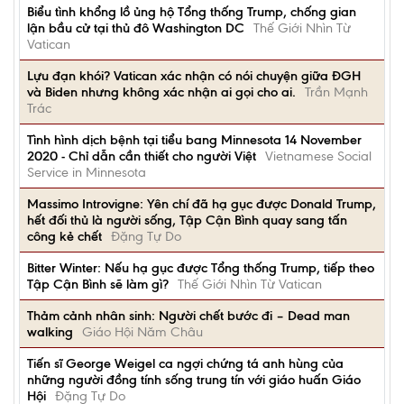
Biểu tình khổng lồ ủng hộ Tổng thống Trump, chống gian
lận bầu cử tại thủ đô Washington DC
Thế Giới Nhìn Từ
Vatican
Lựu đạn khói? Vatican xác nhận có nói chuyện giữa ĐGH
và Biden nhưng không xác nhận ai gọi cho ai.
Trần Mạnh
Trác
Tình hình dịch bệnh tại tiểu bang Minnesota 14 November
2020 - Chỉ dẫn cần thiết cho người Việt
Vietnamese Social
Service in Minnesota
Massimo Introvigne: Yên chí đã hạ gục được Donald Trump,
hết đối thủ là người sống, Tập Cận Bình quay sang tấn
công kẻ chết
Đặng Tự Do
Bitter Winter: Nếu hạ gục được Tổng thống Trump, tiếp theo
Tập Cận Bình sẽ làm gì?
Thế Giới Nhìn Từ Vatican
Thảm cảnh nhân sinh: Người chết bước đi – Dead man
walking
Giáo Hội Năm Châu
Tiến sĩ George Weigel ca ngợi chứng tá anh hùng của
những người đồng tính sống trung tín với giáo huấn Giáo
Hội
Đặng Tự Do