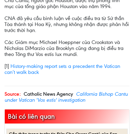
Cha Cantú, người gốc Houston, được thụ phong linh
mục của tổng giáo phận Houston vào năm 1994.
CNA đã yêu cầu bình luận về cuộc điều tra từ Sứ thần
Tòa thánh tại Hoa Kỳ, nhưng không nhận được phản hồi
trước thời hạn.
Các Giám mục Michael Hoeppner của Crookston và
Nicholas DiMarzio của Brooklyn cũng đang bị điều tra
theo Tông thư Vos estis lux mundi.
[1]
History-making report sets a precedent the Vatican
can’t walk back
Source:
Catholic News Agency
California Bishop Cantu
under Vatican 'Vos estis' investigation
Bài có liên quan