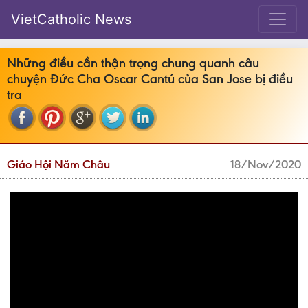
VietCatholic News
Những điều cần thận trọng chung quanh câu
chuyện Đức Cha Oscar Cantú của San Jose bị điều
tra
Giáo Hội Năm Châu
18/Nov/2020