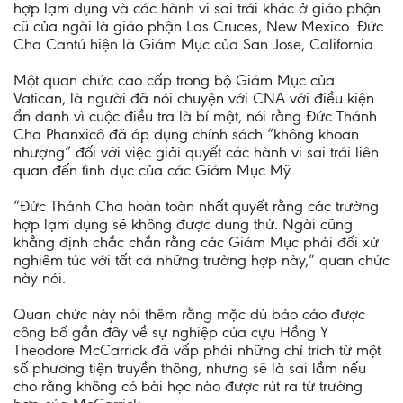
hợp lạm dụng và các hành vi sai trái khác ở giáo phận
cũ của ngài là giáo phận Las Cruces, New Mexico. Đức
Cha Cantú hiện là Giám Mục của San Jose, California.
Một quan chức cao cấp trong bộ Giám Mục của
Vatican, là người đã nói chuyện với CNA với điều kiện
ẩn danh vì cuộc điều tra là bí mật, nói rằng Đức Thánh
Cha Phanxicô đã áp dụng chính sách “không khoan
nhượng” đối với việc giải quyết các hành vi sai trái liên
quan đến tình dục của các Giám Mục Mỹ.
“Đức Thánh Cha hoàn toàn nhất quyết rằng các trường
hợp lạm dụng sẽ không được dung thứ. Ngài cũng
khẳng định chắc chắn rằng các Giám Mục phải đối xử
nghiêm túc với tất cả những trường hợp này,” quan chức
này nói.
Quan chức này nói thêm rằng mặc dù báo cáo được
công bố gần đây về sự nghiệp của cựu Hồng Y
Theodore McCarrick đã vấp phải những chỉ trích từ một
số phương tiện truyền thông, nhưng sẽ là sai lầm nếu
cho rằng không có bài học nào được rút ra từ trường