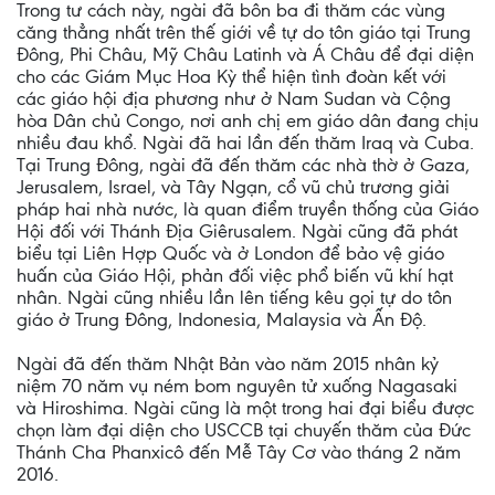
Trong tư cách này, ngài đã bôn ba đi thăm các vùng
căng thẳng nhất trên thế giới về tự do tôn giáo tại Trung
Đông, Phi Châu, Mỹ Châu Latinh và Á Châu để đại diện
cho các Giám Mục Hoa Kỳ thể hiện tình đoàn kết với
các giáo hội địa phương như ở Nam Sudan và Cộng
hòa Dân chủ Congo, nơi anh chị em giáo dân đang chịu
nhiều đau khổ. Ngài đã hai lần đến thăm Iraq và Cuba.
Tại Trung Đông, ngài đã đến thăm các nhà thờ ở Gaza,
Jerusalem, Israel, và Tây Ngạn, cổ vũ chủ trương giải
pháp hai nhà nước, là quan điểm truyền thống của Giáo
Hội đối với Thánh Địa Giêrusalem. Ngài cũng đã phát
biểu tại Liên Hợp Quốc và ở London để bảo vệ giáo
huấn của Giáo Hội, phản đối việc phổ biến vũ khí hạt
nhân. Ngài cũng nhiều lần lên tiếng kêu gọi tự do tôn
giáo ở Trung Đông, Indonesia, Malaysia và Ấn Độ.
Ngài đã đến thăm Nhật Bản vào năm 2015 nhân kỷ
niệm 70 năm vụ ném bom nguyên tử xuống Nagasaki
và Hiroshima. Ngài cũng là một trong hai đại biểu được
chọn làm đại diện cho USCCB tại chuyến thăm của Đức
Thánh Cha Phanxicô đến Mễ Tây Cơ vào tháng 2 năm
2016.