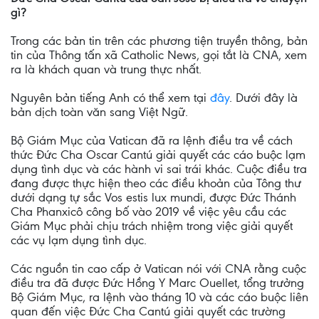
gì?
Trong các bản tin trên các phương tiện truyền thông, bản
tin của Thông tấn xã Catholic News, gọi tắt là CNA, xem
ra là khách quan và trung thực nhất.
Nguyên bản tiếng Anh có thể xem tại
đây
. Dưới đây là
bản dịch toàn văn sang Việt Ngữ.
Bộ Giám Mục của Vatican đã ra lệnh điều tra về cách
thức Đức Cha Oscar Cantú giải quyết các cáo buộc lạm
dụng tình dục và các hành vi sai trái khác. Cuộc điều tra
đang được thực hiện theo các điều khoản của Tông thư
dưới dạng tự sắc Vos estis lux mundi, được Đức Thánh
Cha Phanxicô công bố vào 2019 về việc yêu cầu các
Giám Mục phải chịu trách nhiệm trong việc giải quyết
các vụ lạm dụng tình dục.
Các nguồn tin cao cấp ở Vatican nói với CNA rằng cuộc
điều tra đã được Đức Hồng Y Marc Ouellet, tổng trưởng
Bộ Giám Mục, ra lệnh vào tháng 10 và các cáo buộc liên
quan đến việc Đức Cha Cantú giải quyết các trường