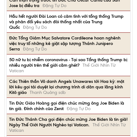
Cần thận trọng trước tin Đức Cha Oscar Cantú của San
Jose bị điều tra
Đặng Tự Do
Hầu hết người Đài Loan có cảm tình với tổng thống Trump
và phản đối yêu sách đòi thống nhất của Trung
Quốc
Đặng Tự Do
Đức Tổng Giám Mục Salvatore Cordileone hoan nghênh
việc truy tố những kẻ giật sập tượng Thánh Junipero
Serra
Đặng Tự Do
50 nữ tu bị nhiễm coronavirus - Tại sao Tổng thống Trump bị
nhiều người trên thế giới căm ghét?
Thế Giới Nhìn Từ
Vatican
Các Thiên thần Vô danh Angels Unawares tới Hoa kỳ: một
lời kêu gọi tái duyệt lại chương trình di dân qua lăng kính
Kitô giáo
Thanh Quảng sdb
Tin Đức Giáo Hoàng gọi điện chúc mừng ông Joe Biden là
tin giả. Đính chính của Zenit
Đặng Tự Do
Tin Đức Thánh Cha gọi điện chúc mừng Joe Biden là tin giả!
Ngày Thế Giới Người Nghèo tại Vatican.
Thế Giới Nhìn Từ
Vatican