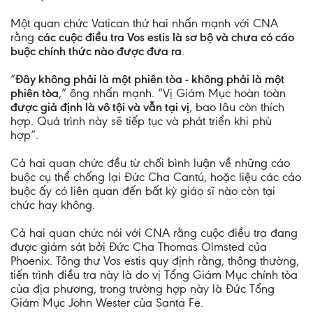
Một quan chức Vatican thứ hai nhấn mạnh với CNA
rằng
các cuộc điều tra Vos estis là sơ bộ và chưa có cáo
buộc chính thức nào được đưa ra
.
“
Đây không phải là một phiên tòa - không phải là một
phiên tòa
,” ông nhấn mạnh. “Vị Giám Mục hoàn toàn
được giả định là vô tội và vẫn tại vị
, bao lâu còn thích
hợp. Quá trình này sẽ tiếp tục và phát triển khi phù
hợp”.
Cả hai quan chức đều từ chối bình luận về những cáo
buộc cụ thể chống lại Đức Cha Cantú, hoặc liệu các cáo
buộc ấy có liên quan đến bất kỳ giáo sĩ nào còn tại
chức hay không.
Cả hai quan chức nói với CNA rằng cuộc điều tra đang
được giám sát bởi Đức Cha Thomas Olmsted của
Phoenix. Tông thư Vos estis quy định rằng, thông thường,
tiến trình điều tra này là do vị Tổng Giám Mục chính tòa
của địa phương, trong trường hợp này là Đức Tổng
Giám Mục John Wester của Santa Fe.