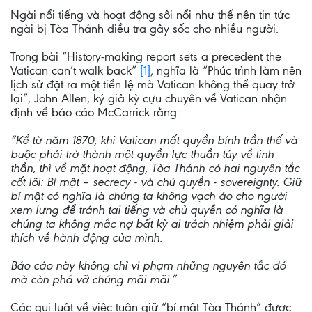
Ngài nổi tiếng và hoạt động sôi nổi như thế nên tin tức
ngài bị Tòa Thánh điều tra gây sốc cho nhiều người.
Trong bài “History-making report sets a precedent the
Vatican can’t walk back”
[1]
, nghĩa là “Phúc trình làm nên
lịch sử đặt ra một tiền lệ mà Vatican không thể quay trở
lại”, John Allen, ký giả kỳ cựu chuyên về Vatican nhận
định về báo cáo McCarrick rằng:
“Kể từ năm 1870, khi Vatican mất quyền bính trần thế và
buộc phải trở thành một quyền lực thuần túy về tinh
thần, thì về mặt hoạt động, Tòa Thánh có hai nguyên tắc
cốt lõi: Bí mật – secrecy - và chủ quyền - sovereignty. Giữ
bí mật có nghĩa là chúng ta không vạch áo cho người
xem lưng để tránh tai tiếng và chủ quyền có nghĩa là
chúng ta không mắc nợ bất kỳ ai trách nhiệm phải giải
thích về hành động của mình.
Báo cáo này không chỉ vi phạm những nguyên tắc đó
mà còn phá vỡ chúng mãi mãi.”
Các qui luật về việc tuân giữ “bí mật Tòa Thánh” được