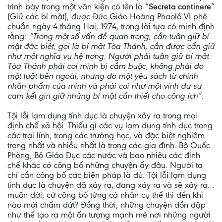
trình bày trong một văn kiện có tên là “
Secreta continere
”
(Giữ các bí mật), được Đức Giáo Hoàng Phaolô VI phê
chuẩn ngày 4 tháng Hai, 1974, trong lời tựa có minh định
rằng:
“Trong một số vấn đề quan trọng, cần tuân giữ bí
mật đặc biệt, gọi là bí mật Tòa Thánh, cần được cẩn giữ
như một nghĩa vụ hệ trọng. Người phải tuân giữ bí mật
Tòa Thánh phải coi mình bị cầm buộc, không phải do
một luật bên ngoài, nhưng do một yêu sách từ chính
nhân phẩm của mình và phải coi như một vinh dự sự
cam kết gìn giữ những bí mật cần thiết cho công ích”.
Tội lỗi lạm dụng tính dục là chuyện xảy ra trong mọi
định chế xã hội. Thiếu gì các vụ lạm dụng tính dục trong
các trại lính, trong các trường học, và đặc biệt nghiêm
trọng nhất và nhiều nhất là trong các gia đình. Bộ Quốc
Phòng, Bộ Giáo Dục các nước và bao nhiêu các định
chế khác có công bố những chuyện ấy đâu. Người ta
chỉ cần công bố các biện pháp là đủ. Tội lỗi lạm dụng
tính dục là chuyện đã xảy ra, đang xảy ra và sẽ xảy ra…
muôn đời, cứ công bố từng cá nhân cụ thể thì đến khi
nào mới chấm dứt? Đồng thời, những chuyện dồn dập
như thế tạo ra một ấn tượng mạnh mẽ nơi những người