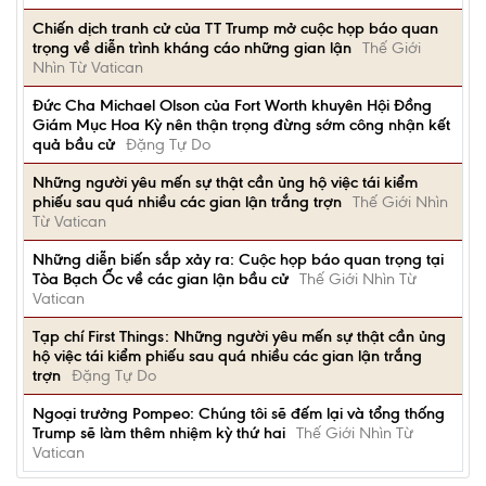
Chiến dịch tranh cử của TT Trump mở cuộc họp báo quan
trọng về diễn trình kháng cáo những gian lận
Thế Giới
Nhìn Từ Vatican
Đức Cha Michael Olson của Fort Worth khuyên Hội Đồng
Giám Mục Hoa Kỳ nên thận trọng đừng sớm công nhận kết
quả bầu cử
Đặng Tự Do
Những người yêu mến sự thật cần ủng hộ việc tái kiểm
phiếu sau quá nhiều các gian lận trắng trợn
Thế Giới Nhìn
Từ Vatican
Những diễn biến sắp xảy ra: Cuộc họp báo quan trọng tại
Tòa Bạch Ốc về các gian lận bầu cử
Thế Giới Nhìn Từ
Vatican
Tạp chí First Things: Những người yêu mến sự thật cần ủng
hộ việc tái kiểm phiếu sau quá nhiều các gian lận trắng
trợn
Đặng Tự Do
Ngoại trưởng Pompeo: Chúng tôi sẽ đếm lại và tổng thống
Trump sẽ làm thêm nhiệm kỳ thứ hai
Thế Giới Nhìn Từ
Vatican