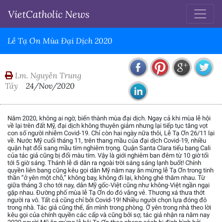
VietCatholic News
Lễ Tạ Ơn Mùa Đại Dịch 2020
Lm. Nguyễn Trung
Tây
24/Nov/2020
Năm 2020, không ai ngờ, biến thành mùa đại dịch. Ngay cả khi mùa lễ hội
về lại trên đất Mỹ, đại dịch không thuyên giảm nhưng lại tiếp tục tăng vọt
con số người nhiễm Covid-19. Chỉ còn hai ngày nữa thôi, Lễ Tạ Ơn 26/11 lại
về. Nước Mỹ cuối tháng 11, trên thang mầu của đại dịch Covid-19, nhiều
quận hạt đổi sang mầu tím nghiêm trọng. Quận Santa Clara tiểu bang Cali
của tác giả cũng bị đổi màu tím. Vậy là giới nghiêm ban đêm từ 10 giờ tối
tới 5 giờ sáng. Thánh lễ di dân ra ngoài trời sáng sáng lạnh buốt! Chính
quyền liên bang cũng kêu gọi dân Mỹ năm nay ăn mừng lễ Tạ Ơn trong tinh
thần “ở yên một chỗ,” không bay, không đi lại, không ghé thăm nhau. Từ
giữa tháng 3 cho tới nay, dân Mỹ gốc-Việt cũng như không-Việt ngần ngại
gặp nhau. Đường phố mùa lễ Tạ Ơn do đó vắng vẻ. Thương xá thưa thớt
người ra vô. Tất cả cũng chỉ bởi Covid-19! Nhiều người chọn lựa đóng đô
trong nhà. Tác giả cũng thế, ẩn mình trong phòng. Ở yên trong nhà theo lời
kêu gọi của chính quyền các cấp và cũng bởi sợ, tác giả nhận ra năm nay