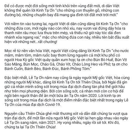
Để có được một đời sống mới tinh khôi trên vùng đất mới, di dân Việt
không thể quên lời Kinh Tạ Ơn “cho những con thuyền gỗ, những con
đường bộ, những chuyến bay đã mang gia đình tới đất mới trời mới.”
Với niềm tin vào tương lai, người Việt di dân cũng dâng lời Kinh Tạ Ơn “cho
những đứa con, mới ngày nào còn nhỏ xíu, nay vươn vai đứng dậy hóa ra
thanh niên râu mọc lưa thưa trên mép, và thiếu nữ giờ này tóc dài đen
nhánh xỏa ngang vai;” mặc cho những đứa con này, nhiều tên bắt đầu xuất
hiện với những nét…rất chướng!
Mọc rễ từ nền văn hóa Việt, người Việt cũng dâng lời Kinh Tạ Ơn “cho nước
mắm, mắm tôm, mắm ruốc bay thơm lừng nguyên cả một khu phố có
người Hoa Kỳ gốc Việt quây quần xum họp; tạ ơn cho Bún Bò Huế, Bún Vịt
Sáo Măng, Bún Mọc, Cháo Gà, Cháo Vịt, Cháo Lòng Heo và Phở; tạ ơn cho
Bánh Cuốn, Bánh Bèo, Bánh Đúc, Bánh Phồng Tôm.”
Đặc biệt nhất, Lễ Tạ Ơn năm nay cũng là ngày người Mỹ gốc Việt, hòa cùng
những người Mỹ khác, dâng lời Kinh Tạ Ơn tới Thiên Chúa, bởi Ngài đã gìn
giữ cá nhân mình sống sót trong mùa đại dịch đang tàn phá thế giới hầu
như trên mọi phương diện. Bởi còn sống sót, cá nhân mới còn cơ hội để
ngồi bên người thân để ăn một bữa ăn Tạ Ơn năm 2020. Lời kinh tạ ơn
sống sót trong mùa đại dịch là một điểm nhấn đặc biệt nhất trong ngày Lễ
Tạ Ơn của mùa đại dịch Covid-19.
Nguyện cầu Thiên Chúa ghé mắt thương xót và dẫn dắt chúng ta vượt qua
trận đại dịch, để một lần nữa người Mỹ gốc Việt lại hẹn gặp nhau vào ngày
Lễ Tạ Ơn sang năm, năm 2021. Hy vọng nhiều, ngày rồi sẽ tới. Khi đó,
chúng ta lại Tạ Ơn Thiên Chúa!