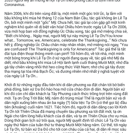
2020 người Mỹ ăn mừng lễ hội Tạ Ơn theo phong cách bị định hình bởi
Coronavirus.
Năm 2006, khi đó trên vùng đất lạ, một mình một góc trời Úc, lạ lẫm với
bầu không khí mùa hè tháng 12 của Nam Bán Cầu, tác giả không ăn Lễ Tạ
Ơn, bởi một mình một “gốc” Mỹ. Chưa hết, tác giả lại còn gặp gỡ một kinh
nghiệm khó quên về dị biệt văn hóa! Chiều hôm trước ngày Lễ Tạ Ơn 2006,
vừa mới họp ban với đồng nghiệp Úc Châu xong, tác giả mở miệng chia sẻ,
“Biết chi không… Ngày mai, người Mỹ tụi này mừng Lễ Tạ Ơn/You know
what… Tomorrow, we, Americans, celebrate the Thanksgiving…” Nói chưa
hết ý, đồng nghiệp Úc Châu chân mày nhăn nhăn, mở miệng nói ngay, “You
are confused! The Thanksgiving is only for Americans!” Tác giả thế là tắt
đài tựa điện thoại thông minh cạn pin!!! Tối hôm đó, về tới nhà, một mình
một bóng trong khi Lễ Tạ Ơn ở xứ người đang quay về, tác giả nhớ Mỹ da
diết; nhớ bầu không khí mùa Lễ Hội lành lạnh cuối tháng Mười Một; nhớ đĩa
gà tây chiên vàng nhồi thịt heo công thức Việt Nam; nhớ chú gà tây được
tha mạng tại tòa nhà Bạch Ốc; và đương nhiên nhớ nhất ý nghiã tuyệt vời
của ngày Lễ Tạ Ơn…
Khởi đi từ những ngày đầu tiên khi di dân phương xa đặt chân tới bờ biển
phiá đông, bản xứ Da Đỏ hào hoa mở cửa chào đón di dân. Người bản xứ
khi đó còn chỉ dẫn khách lạ Tây Phương cách thức trồng trọt trên vùng đất
mới. Tạ ơn Ông Trời Bắc Mỹ, năm đó trúng mùa! Thế là người bản xứ và di
dân ngồi xuống bên nhau ăn ba ngày (?) bữa tiệc Tạ Ơn (có thể gọi là) đầu
tiên (khoảng) cuối năm 1621. Tiệc hôm đó, người di dân dâng cao lời Kinh
Tạ Ơn tới Thiên Chúa đã mang chuyến tàu phương xa tới đất mới, tạ ơn
Ngài cho tấm lòng hiếu khách của di dân, và tạ ơn Thiên Chúa cho vụ mùa.
Dòng thời gian lịch sử trôi qua, người Mỹ quyết định tổ chức Lễ Tạ Ơn vào
ngày thứ Năm của tuần thứ tư tháng Mười Một hằng năm. Cứ thế, tới ngày
Lễ Tạ Ơn, từ bản xứ Da Đỏ cho tới con cháu của cả hai, di dân rễ mọc sâu