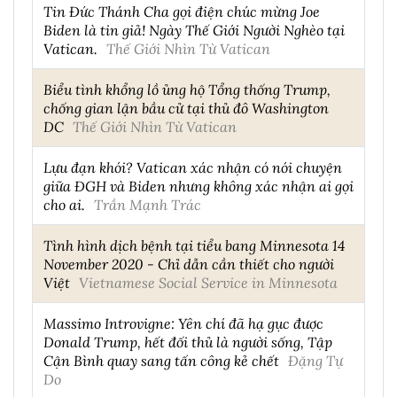
Tin Đức Thánh Cha gọi điện chúc mừng Joe
Biden là tin giả! Ngày Thế Giới Người Nghèo tại
Vatican.
Thế Giới Nhìn Từ Vatican
Biểu tình khổng lồ ủng hộ Tổng thống Trump,
chống gian lận bầu cử tại thủ đô Washington
DC
Thế Giới Nhìn Từ Vatican
Lựu đạn khói? Vatican xác nhận có nói chuyện
giữa ĐGH và Biden nhưng không xác nhận ai gọi
cho ai.
Trần Mạnh Trác
Tình hình dịch bệnh tại tiểu bang Minnesota 14
November 2020 - Chỉ dẫn cần thiết cho người
Việt
Vietnamese Social Service in Minnesota
Massimo Introvigne: Yên chí đã hạ gục được
Donald Trump, hết đối thủ là người sống, Tập
Cận Bình quay sang tấn công kẻ chết
Đặng Tự
Do