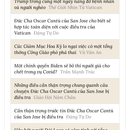
Trump trong cùng một ngày nâng đỡ bệnh nhân
và người nghèo
Thế Giới Nhìn Từ Vatican
Đức Cha Oscar Cantú của San Jose cho biết sẽ
hợp tác toàn diện với cuộc điều tra của
Vatican
Đặng Tự Do
Các Giám Mục Hoa Kỳ lo ngại việc có một tổng
thống Công Giáo phò phá thai
Vũ Văn An
Một chính quyền Biden sẽ bỏ thí người già cho
chết trong vụ Covid?
Trần Mạnh Trác
Những điều cần thận trọng chung quanh câu
chuyện Đức Cha Oscar Cantú của San Jose bị
điều tra
Giáo Hội Năm Châu
Cần thận trọng trước tin Đức Cha Oscar Cantú
của San Jose bị điều tra
Đặng Tự Do
Hầu hết người Đài Loan có cảm tình với tổng