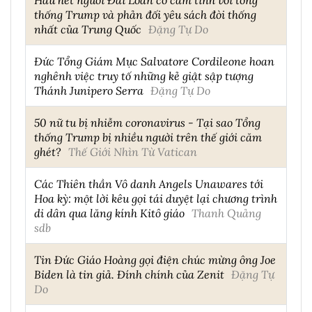
thống Trump và phản đối yêu sách đòi thống
nhất của Trung Quốc
Đặng Tự Do
Đức Tổng Giám Mục Salvatore Cordileone hoan
nghênh việc truy tố những kẻ giật sập tượng
Thánh Junipero Serra
Đặng Tự Do
50 nữ tu bị nhiễm coronavirus - Tại sao Tổng
thống Trump bị nhiều người trên thế giới căm
ghét?
Thế Giới Nhìn Từ Vatican
Các Thiên thần Vô danh Angels Unawares tới
Hoa kỳ: một lời kêu gọi tái duyệt lại chương trình
di dân qua lăng kính Kitô giáo
Thanh Quảng
sdb
Tin Đức Giáo Hoàng gọi điện chúc mừng ông Joe
Biden là tin giả. Đính chính của Zenit
Đặng Tự
Do