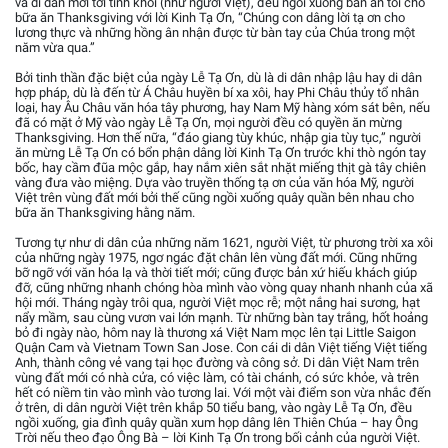
và di dân mới tới tinh khôi (như người Việt), đều ngồi xuống bàn ăn tối cho
bữa ăn Thanksgiving với lời Kinh Tạ Ơn, “Chúng con dâng lời tạ ơn cho
lương thực và những hồng ân nhận được từ bàn tay của Chúa trong một
năm vừa qua.”
Bởi tinh thần đặc biệt của ngày Lễ Tạ Ơn, dù là di dân nhập lậu hay di dân
hợp pháp, dù là đến từ Á Châu huyền bí xa xôi, hay Phi Châu thủy tổ nhân
loại, hay Âu Châu văn hóa tây phương, hay Nam Mỹ hàng xóm sát bên, nếu
đã có mặt ở Mỹ vào ngày Lễ Tạ Ơn, mọi người đều có quyền ăn mừng
Thanksgiving. Hơn thế nữa, “đáo giang tùy khúc, nhập gia tùy tục,” người
ăn mừng Lễ Tạ Ơn có bổn phận dâng lời Kinh Tạ Ơn trước khi thò ngón tay
bốc, hay cầm đũa mộc gắp, hay nắm xiên sắt nhặt miếng thịt gà tây chiên
vàng đưa vào miệng. Dựa vào truyền thống tạ ơn của văn hóa Mỹ, người
Việt trên vùng đất mới bởi thế cũng ngồi xuống quây quần bên nhau cho
bữa ăn Thanksgiving hằng năm.
Tương tự như di dân của những năm 1621, người Việt, từ phương trời xa xôi
của những ngày 1975, ngơ ngác đặt chân lên vùng đất mới. Cũng những
bỡ ngỡ với văn hóa lạ và thời tiết mới; cũng được bản xứ hiếu khách giúp
đỡ, cũng những nhanh chóng hòa mình vào vòng quay nhanh nhanh của xã
hội mới. Tháng ngày trôi qua, người Việt mọc rễ; một nắng hai sương, hạt
nẩy mầm, sau cùng vươn vai lớn mạnh. Từ những bàn tay trắng, hốt hoảng
bỏ đi ngày nào, hôm nay là thương xá Việt Nam mọc lên tại Little Saigon
Quận Cam và Vietnam Town San Jose. Con cái di dân Việt tiếng Việt tiếng
Anh, thành công vẻ vang tại học đường và công sở. Di dân Việt Nam trên
vùng đất mới có nhà cửa, có việc làm, có tài chánh, có sức khỏe, và trên
hết có niềm tin vào mình vào tương lai. Với một vài điểm son vừa nhắc đến
ở trên, di dân người Việt trên khắp 50 tiểu bang, vào ngày Lễ Tạ Ơn, đều
ngồi xuống, gia đình quây quần xum họp dâng lên Thiên Chúa – hay Ông
Trời nếu theo đạo Ông Bà – lời Kinh Tạ Ơn trong bối cảnh của người Việt.