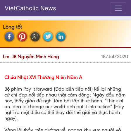
VietCatholic News
Lòng tốt
Lm. JB Nguyễn Minh Hùng
18/Jul/2020
Chúa Nhật XVI Thường Niên Năm A
Bộ phim Pay it forward (Đáp đền tiếp nối) kể lại những
cử chỉ đẹp nối tiếp nhau thật cảm động: Ngày đầu năm
học, thầy giáo đề nghị làm bài tập thực hành: “Think of
an idea to change our world anh put it into action” (Hãy
nghĩ ra một điều có thể thay đổi thế giới và thực hành
ngay).
Vâng lời thầy, trên đường về, ngang khu vực người vô