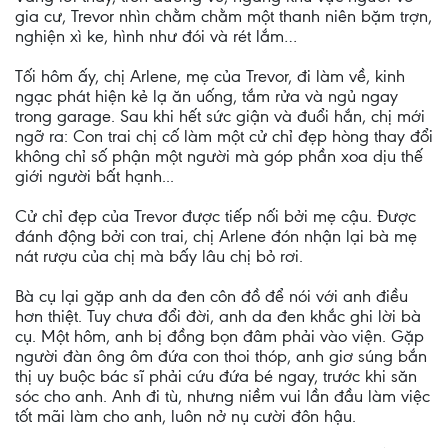
gia cư, Trevor nhìn chằm chằm một thanh niên bặm trợn,
nghiện xì ke, hình như đói và rét lắm…
Tối hôm ấy, chị Arlene, mẹ của Trevor, đi làm về, kinh
ngạc phát hiện kẻ lạ ăn uống, tắm rửa và ngủ ngay
trong garage. Sau khi hết sức giận và đuổi hắn, chị mới
ngỡ ra: Con trai chị cố làm một cử chỉ đẹp hòng thay đổi
không chỉ số phận một người mà góp phần xoa dịu thế
giới người bất hạnh...
Cử chỉ đẹp của Trevor được tiếp nối bởi mẹ cậu. Được
đánh động bởi con trai, chị Arlene đón nhận lại bà mẹ
nát rượu của chị mà bấy lâu chị bỏ rơi.
Bà cụ lại gặp anh da đen côn đồ để nói với anh điều
hơn thiệt. Tuy chưa đổi đời, anh da đen khắc ghi lời bà
cụ. Một hôm, anh bị đồng bọn đâm phải vào viện. Gặp
người đàn ông ôm đứa con thoi thóp, anh giơ súng bắn
thị uy buộc bác sĩ phải cứu đứa bé ngay, trước khi săn
sóc cho anh. Anh đi tù, nhưng niềm vui lần đầu làm việc
tốt mãi làm cho anh, luôn nở nụ cười đôn hậu.