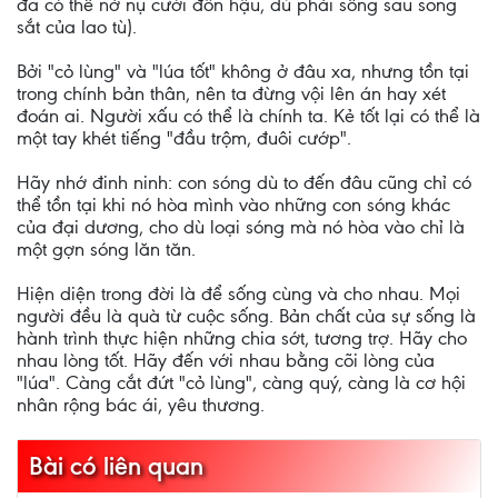
đã có thể nở nụ cười đôn hậu, dù phải sống sau song
sắt của lao tù).
Bởi "cỏ lùng" và "lúa tốt" không ở đâu xa, nhưng tồn tại
trong chính bản thân, nên ta đừng vội lên án hay xét
đoán ai. Người xấu có thể là chính ta. Kẻ tốt lại có thể là
một tay khét tiếng "đầu trộm, đuôi cướp".
Hãy nhớ đinh ninh: con sóng dù to đến đâu cũng chỉ có
thể tồn tại khi nó hòa mình vào những con sóng khác
của đại dương, cho dù loại sóng mà nó hòa vào chỉ là
một gợn sóng lăn tăn.
Hiện diện trong đời là để sống cùng và cho nhau. Mọi
người đều là quà từ cuộc sống. Bản chất của sự sống là
hành trình thực hiện những chia sớt, tương trợ. Hãy cho
nhau lòng tốt. Hãy đến với nhau bằng cõi lòng của
"lúa". Càng cắt đứt "cỏ lùng", càng quý, càng là cơ hội
nhân rộng bác ái, yêu thương.
Bài có liên quan