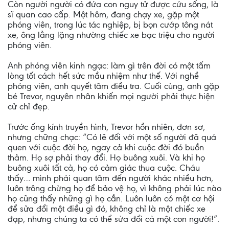
Còn người người có đứa con nguy tử được cứu sống, là
sĩ quan cao cấp. Một hôm, đang chạy xe, gặp một
phóng viên, trong lúc tác nghiệp, bị bọn cướp tông nát
xe, ông lẳng lặng nhường chiếc xe bạc triệu cho người
phóng viên.
Anh phóng viên kinh ngạc: làm gì trên đời có một tấm
lòng tốt cách hết sức mầu nhiệm như thế. Với nghề
phóng viên, anh quyết tâm điều tra. Cuối cùng, anh gặp
bé Trevor, nguyên nhân khiến mọi người phải thực hiện
cử chỉ đẹp.
Trước ống kính truyền hình, Trevor hồn nhiên, đơn sơ,
nhưng chững chạc: “Có lẽ đối với một số người đã quá
quen với cuộc đời họ, ngay cả khi cuộc đời đó buồn
thảm. Họ sợ phải thay đổi. Họ buông xuôi. Và khi họ
buông xuôi tất cả, họ có cảm giác thua cuộc. Cháu
thấy… mình phải quan tâm đến người khác nhiều hơn,
luôn trông chừng họ để bảo vệ họ, vì không phải lúc nào
họ cũng thấy những gì họ cần. Luôn luôn có một cơ hội
để sửa đổi một điều gì đó, không chỉ là một chiếc xe
đạp, nhưng chúng ta có thể sửa đổi cả một con người!”.