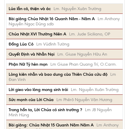
Lúa lẫn cỏ, thiện và ác
Lm. Nguyễn Xuân Trường
Bài giảng Chúa Nhật 16 Quanh Năm - Năm A
Lm Anthony
Nguyễn Ngọc Dũng sdb
Chúa Nhật XVI Thường Niên A
Lm. Jude Siciliano, OP
Đồng Lúa Cỏ
Lm Vũđình Tường
Quyết Định và Nhẫn Nại
Lm. Giuse Nguyễn Hữu An
Phận Nữ Tỳ hèn mọn
Lm Giuse Phan Quang Trí, O.Carm.
Lòng kiên nhẫn và bao dung của Thiên Chúa cứu độ
Lm
Đan Vinh
Lời gieo vào lòng mong sinh trái
Lm. Nguyễn Xuân Trường
Sức mạnh của Lời Chúa
Lm Phêrô Nguyễn Văn Hương
Trong hồn ta, Lời Chúa có sinh trưởng ?
Lm JB Nguyễn
Minh Hùng
Bài giảng: Chúa Nhật 15 Quanh Năm Năm A
Lm Anthony