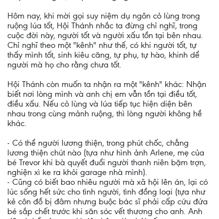
Hôm nay, khi mời gọi suy niệm dụ ngôn cỏ lùng trong
ruộng lúa tốt, Hội Thánh nhắc ta đừng chỉ nghĩ, trong
cuộc đời này, người tốt và người xấu tồn tại bên nhau.
Chỉ nghĩ theo một "kênh" như thế, có khi người tốt, tự
thấy mình tốt, sinh kiêu căng, tự phụ, tự hào, khinh dể
người mà họ cho rằng chưa tốt.
Hội Thánh còn muốn ta nhận ra một "kênh" khác: Nhận
biết nơi lòng mình và anh chị em vẫn tồn tại điều tốt,
điều xấu. Nếu cỏ lùng và lúa tiếp tục hiện diện bên
nhau trong cùng mảnh ruộng, thì lòng người không hề
khác.
- Có thể người lương thiện, trong phút chốc, chẳng
lương thiện chút nào (tựa như hình ảnh Arlene, mẹ của
bé Trevor khi bà quyết đuổi người thanh niên bặm trợn,
nghiện xì ke ra khỏi garage nhà mình).
- Cũng có biết bao nhiêu người mà xã hội lên án, lại có
lúc sống hết sức cho tình người, tình đồng loại (tựa như
kẻ côn đồ bị đâm nhưng buộc bác sĩ phải cấp cứu đứa
bé sắp chết trước khi săn sóc vết thương cho anh. Anh