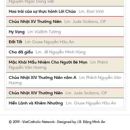
Nguyễn Ngọc Dũng sdb
Hoa trái của sự thực hành Lời Chúa
Lm. Đan Vinh
Chúa Nhật XV Thường Niên
Lm. Jude Siciliano, OP
Hy Vọng
Lm Vũđình Tường
Đất Tốt
Lm Giuse Nguyễn Hữu An
Cha đã giấu
Lm. JB Nguyễn Minh Hùng
Mặc Khải Mầu Nhiệm Cho Người Bé Mọn
Lm Phêrô
Nguyễn Văn Hương
Chúa Nhật XIV Thường Niên năm A
Lm Phêrô Nguyễn Văn
Hương
Chúa Nhật XIV Thường Niên
Lm. Jude Siciliano, OP
Hiền Lành và Khiêm Nhường
Lm. Giuse Nguyễn Hữu An
© 2019 - VietCatholic Network - Designed by J.B. Đặng Minh An