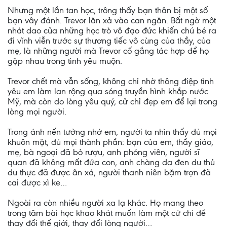
Nhưng một lần tan học, trông thấy bạn thân bị một số
bạn vây đánh. Trevor lăn xả vào can ngăn. Bất ngờ một
nhát dao của những học trò vô đạo đức khiến chú bé ra
đi vĩnh viễn trước sự thương tiếc vô cùng của thầy, của
mẹ, là những người mà Trevor cố gắng tác hợp để họ
gặp nhau trong tình yêu muộn.
Trevor chết mà vẫn sống, không chỉ nhờ thông điệp tình
yêu em làm lan rộng qua sóng truyền hình khắp nước
Mỹ, mà còn do lòng yêu quý, cử chỉ đẹp em để lại trong
lòng mọi người.
Trong ánh nến tưởng nhớ em, người ta nhìn thấy đủ mọi
khuôn mặt, đủ mọi thành phần: bạn của em, thầy giáo,
mẹ, bà ngoại đã bỏ rượu, anh phóng viên, người sĩ
quan đã không mất đứa con, anh chàng da đen du thủ
du thực đã được ân xá, người thanh niên bặm trợn đã
cai được xì ke…
Ngoài ra còn nhiều người xa lạ khác. Họ mang theo
trong tâm bài học khao khát muốn làm một cử chỉ để
thay đổi thế giới, thay đổi lòng người…