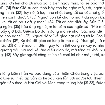
cùng lớn lên cho tới mùa gặt. Đến ngày mùa, tôi sẽ bảo thợ
o tôi”. (31) Đức Giê-su còn trình bày cho họ nghe một dụ ngôn 
ình. (32) Tuy nó là loại nhỏ nhất trong tất cả các hạt giống
m tổ trên cành được”. (33) Người còn kể cho họ một dụ ngôn
 khi tất cả bột dậy men”. (34) Tất cả các điều ấy, Đức Gi
ụ ngôn, (35) hầu ứng nghiệm lời sấm của ngôn sứ: “Mở miê
36) bấy giờ Đức Giê-su bỏ đám đông mà về nhà. Các môn đệ 
 con nghe”. (37) Người đáp: “kẻ gieo hạt giống tốt là Con Ng
 ác thần. (39) Kẻ thù đã gieo cỏ lùng là ma quỷ. Mùa gặt là 
lửa đốt đi thế nào, thì đến ngày tận thế cũng sẽ xảy ra n
ương xấu, và mọi kẻ làm điều gian ác, mà tống ra khỏi Nư
ăng. (43) Bấy giờ người công chính sẽ chói lọi như mặt trời, 
ả lòng kiên nhẫn và bao dung của Thiên Chúa trong việc ban
Đức Giê-su thiết lập vẫn có kẻ xấu xen lẫn với người tốt. Thi
̣ ngôn tiếp theo là Hạt Cải và Men trong thúng bột (31-33), Đ