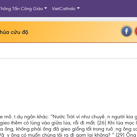
Thông Tấn Công Giáo
VietCatholic
Chúa cứu độ
e một dụ ngôn khác: “Nước Trời ví như chuyện người kia gi
ieo thêm cỏ lùng vào giữa lúa, rồi đi mất. (26) Khi lúa mọc l
hưa ông, không phải ông đã gieo giống tốt trong ruộng ông sao
: “Vậy ông có muốn chúng tôi ra đi gom lại không? ” (29) Ông 