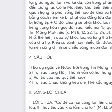
tại giữa người lành và kẻ dữ, còn trong phầ
đến tương lai. Có lẽ Mát-thêu khai triển t
quan trọng là phải sống thế nào để khỏi sa 
bằng cách ném kẻ bị phạt vào đống lửa đa
bị trừng trị. + Ở đó, chúng sẽ phải khóc lo
liêng trong hỏa ngục đời sau. Kiểu nói “Bị q
Tin Mừng Mát-thêu (x. Mt 8, 12; 22, 13; 24, 51; 
khổ, thể hiện qua sự khóc lóc, và lòng th
của cha họ: Kiểu so sánh này nhiều lần được
ta nên công chính sẽ chiếu sáng muôn đời nh
4. CÂU HỎI:
1) Ba dụ ngôn về Nước Trời trong Tin Mừn
2) Tại sao trong Hội Thánh vẫn có hai hạng l
3) Vai trò của ma quỷ thế nào?
4) Tại sao Chúa không tiêu diệt kẻ xấu ng
II. SỐNG LỜI CHÚA
1. LỜI CHÚA: “Cứ để cả hai cùng lớn lên cho 
lúa, thì hãy thu vào kho lẫm cho tôi” (Mt 13, 3