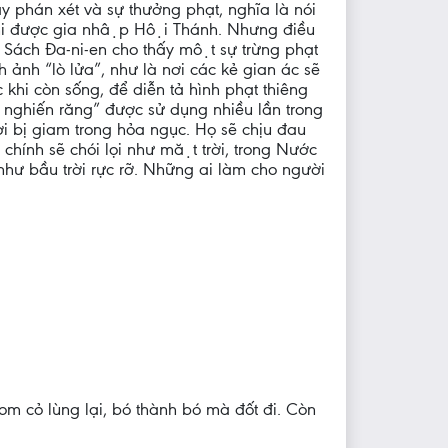
 phán xét và sự thưởng phạt, nghĩa là nói
 mãn khi được gia nhập Hội Thánh. Nhưng điều
: Sách Đa-ni-en cho thấy một sự trừng phạt
 ảnh “lò lửa”, như là nơi các kẻ gian ác sẽ
c khi còn sống, để diễn tả hình phạt thiêng
́c nghiến răng” được sử dụng nhiều lần trong
̀i bị giam trong hỏa ngục. Họ sẽ chịu đau
hính sẽ chói lọi như mặt trời, trong Nước
 như bầu trời rực rỡ. Những ai làm cho người
 cỏ lùng lại, bó thành bó mà đốt đi. Còn