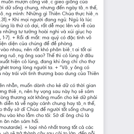
ưng muốn mượn công việc gieo giống của
gười dữ sống chung, nhưng đến ngày tận thế,
ruộng mình: Những gì Thiên Chúa thực hiện
25.31).+ Khi mọi người đang ngủ: Ngủ là lúc
̀ng là thứ cỏ dại, rất dễ mọc lên và rễ của
 những tư tưởng hoài nghi và xúi giục họ
1-7). + Rồi đi mất: ma quỷ có đặc tính vô
ự hiện diện của chúng để đề phòng.
n vào nhau, nên rất khó phân biệt ai tốt ai
ong ruộng ông sao? Thế thì cỏ lùng ở đâu
n xuất hiện cỏ lùng, đang khi ông chỉ cho thợ
ghét trong lòng người ta. + “Vậy ông có
 này trái với tình thương bao dung của Thiên
ên nhẫn, muốn dành cho kẻ dữ có thời gian
 lương thiện, nên hy vọng sau này họ sẽ sám
giàu lòng thương xót không muốn cho kẻ dữ phải
iễn tả về ngày cánh chung hay tận thế,
ho thấy sở dĩ Chúa để người tốt sống chung
y thu vào kho lẫm cho tôi: Sở dĩ ông chủ là
gian ăn năn sám hối.
moutarde). + loại nhỏ nhất trong tất cả các
và sẽ trở thành cây rau cải to lớn, đến nỗi