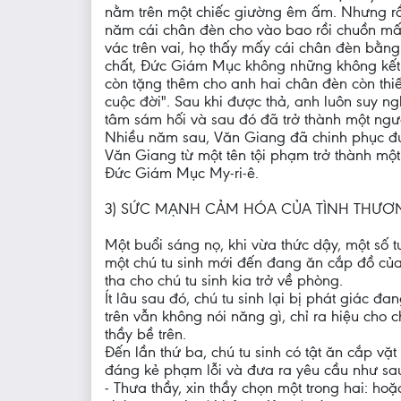
nằm trên một chiếc giường êm ấm. Nhưng rồ
năm cái chân đèn cho vào bao rồi chuồn mất.
vác trên vai, họ thấy mấy cái chân đèn bằng
chất, Đức Giám Mục không những không kết 
còn tặng thêm cho anh hai chân đèn còn thiế
cuộc đời". Sau khi được thả, anh luôn suy n
tâm sám hối và sau đó đã trở thành một ngư
Nhiều năm sau, Văn Giang đã chinh phục đượ
Văn Giang từ một tên tội phạm trở thành mộ
Đức Giám Mục My-ri-ê.
3) SỨC MẠNH CẢM HÓA CỦA TÌNH THƯƠ
Một buổi sáng nọ, khi vừa thức dậy, một số 
một chú tu sinh mới đến đang ăn cắp đồ của 
tha cho chú tu sinh kia trở về phòng.
Ít lâu sau đó, chú tu sinh lại bị phát giác đa
trên vẫn không nói năng gì, chỉ ra hiệu cho
thầy bề trên.
Đến lần thứ ba, chú tu sinh có tật ăn cắp vặt 
đáng kẻ phạm lỗi và đưa ra yêu cầu như sa
- Thưa thầy, xin thầy chọn một trong hai: hoặ