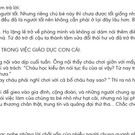
 trả lời:
gười tốt. Nhưng riêng chú bé này thì chưa được tốt giống n
n đều đã là người tốt nên không cần phải ở lại đây lâu hơn.
 Họ lặng lẽ trở về phòng mình và không ai dám nói thêm điề
má. Từ đó trở đi cậu ta thành tâm sửa đổi thói hư và đã trở thà
TRONG VIỆC GIÁO DỤC CON CÁI:
g nội vào dịp cuối tuần. Ông nội thấy cháu chơi giỡn với m
ại và trách: “Cháu học kiểu ăn nói tục tĩu của ai vậy? Từ nay
hưa.”
nay cháu phải nghỉ chơi với cả bố cháu hay sao? ” Thì ra nó h
 để gieo vào gia đình, cộng đoàn, và những người chung qu
ói việc làm của chúng ta bé nhỏ như hạt cải, nhưng nó lại ph
yêu thương chân thật, trung tín và quảng đại thứ tha… Chắc c
ợc nghe những lời chất vấn của nhiều người chung quanh như