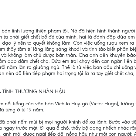
ản tính lương thiện phạm tội. Nó đã hiện hình thành người 
nh ta phải giết chết bố đẻ của mình, hai là đánh đập đứa em 
ới đạo lý nên ta quyết không làm. Còn việc uống rượu xem ra 
m thấy tâm trí lâng lâng sảng khoái và tỉnh táo biết phân bi
định và không làm chủ được bản thân. Cha anh đến khuyên bảo 
n cầm dao đâm chết cha. Đứa em trai chạy đến can ngăn liền
rồi nằm lăn ra giường ngủ. Thế là từ việc ban đầu chỉ uống 
 nên đã liên tiếp phạm hai trọng tội là ra tay giết chết cha
A TÌNH THƯƠNG NHÂN HẬU:
 nổi tiếng của văn hào Vích-to Huy-gô (Victor Hugo), tường
đã từng ở tù 19 năm.
đã phải nếm mùi bị mọi người khinh dể xa lánh: Bước vào tiệ
 ngay trước mặt; Đi qua ổ chó, thấy bộ dạng nhếch nhác râu r
 anh mới được ngài tiếp đãi nồng hậu như một con người: A