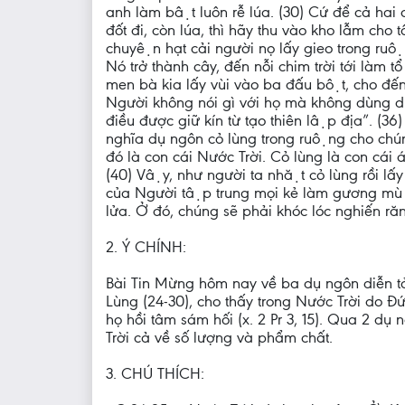
anh làm bật luôn rễ lúa. (30) Cứ để cả hai 
đốt đi, còn lúa, thì hãy thu vào kho lẫm ch
chuyện hạt cải người nọ lấy gieo trong ruộng m
Nó trở thành cây, đến nỗi chim trời tới là
men bà kia lấy vùi vào ba đấu bột, cho đến
Người không nói gì với họ mà không dùng d
điều được giữ kín từ tạo thiên lập địa”. (
nghĩa dụ ngôn cỏ lùng trong ruộng cho chúng
đó là con cái Nước Trời. Cỏ lùng là con cái
(40) Vậy, như người ta nhặt cỏ lùng rồi lấy 
của Người tập trung mọi kẻ làm gương mù g
lửa. Ở đó, chúng sẽ phải khóc lóc nghiến r
2. Ý CHÍNH:
Bài Tin Mừng hôm nay về ba dụ ngôn diễn t
Lùng (24-30), cho thấy trong Nước Trời do 
họ hồi tâm sám hối (x. 2 Pr 3, 15). Qua 2 du
Trời cả về số lượng và phẩm chất.
3. CHÚ THÍCH: