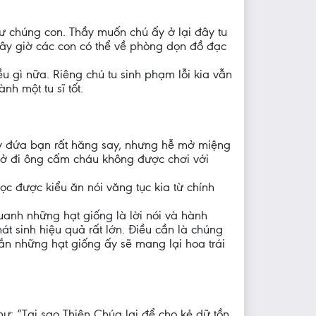
hư chúng con. Thầy muốn chú ấy ở lại đây tu
 Bây giờ các con có thể về phòng dọn đồ đạc
u gì nữa. Riêng chú tu sinh phạm lỗi kia vẫn
nh một tu sĩ tốt.
ấy đứa bạn rất hăng say, nhưng hễ mở miệng
 trở đi ông cấm cháu không được chơi với
ọc được kiểu ăn nói văng tục kia từ chính
anh những hạt giống là lời nói và hành
át sinh hiệu quả rất lớn. Điều cần là chúng
hắn những hạt giống ấy sẽ mang lại hoa trái
: “Tại sao Thiên Chúa lại để cho kẻ dữ tồn