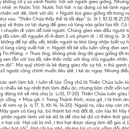
ây không cố ý so sánh Nước Trời với người gieo giống. Nh
̀u nhiệm Nước Trời. Nước Trời hiện tại đang có kẻ lành n
iên với dê, lành với dữ. + Người kia gieo giống tốt trong 
như sau: “Thiên Chúa thấy thế là tốt đẹp” (x. St 1, 10.12.18.21.
ỷ sẽ thừa cơ lợi dụng để gieo cỏ lùng vào giữa lúa tốt. Cỏ lu
̣t chuyên đi cám dỗ loài người. Chúng gieo vào đầu người ta
̃ cám dỗ nguyên tổ A-đam E-và phạm tội tổ tông (x. St 3, 
hông để lại dấu vết, khiến người ta khó lòng nhận biết s
 cỏ lùng cũng xuất hiện: Người tốt kẻ xấu luôn sống đan xe
̉ng Tin Mừng. + Thưa ông, không phải ông đã gieo giống tốt tr
̀ng xen lẫn với lúa tốt, nên thắc mắc với ông chủ nguyên nhâ
̃ làm đó”: Ma quỷ chính là kẻ đang gieo rắc sự hận thù ganh 
ố người công chính muốn tiêu diệt kẻ ác ngay. Nhưng điều
các anh làm bật luôn rễ lúa: Ông chủ là Thiên Chúa luôn ki
ng có nhiều kẻ tuy nhất thời làm điều ác, nhưng bản chất vốn
oang đàng trở về nhà cha (x. Lc15, 17-20). Thiên Chúa luôn 
ng. + Mùa gặt: Trong Thánh Kinh, mùa gặt là hình ảnh d
ỏ đi rơm rạ (x. Is 17, 5; Kh 14, 14-20). Ngoài ra, câu này còn c
+ Hãy gom cỏ lùng lại, bó thành bó mà đốt đi, còn lúa thì hã
 phân người lành với kẻ dữ là để cho kẻ dữ có thêm thời 
ạt cải: Hạt cải là một thứ hạt được dùng làm đồ gia vị (
hư hạt cải”. Hạt cải tuy nhỏ, nhưng lại có sức sống dồi dào, 