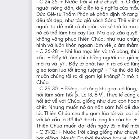
- C 24-25: + Nước Trời ví như chuyện: Ở đ
người nông dân, để diễn tả ý nghĩa của mâ
Đức Giê-su Thẩm Phán sẽ phân định rõ ràng ch
đều tốt đẹp, như tác giả sách Sáng Thế viết 
người ta dễ mất cảnh giác, và kẻ thù là ma qu
nó có thể làm hại cây lúa. Ma quỷ xảo quyê
không vâng phục Thiên Chúa, như xưa chúng đa
hình và luôn khôn ngoan làm việc âm thầm k
- C 26-28: + Khi lúa mọc lên và trổ bông, thì
xấu. + Đầy tớ: ám chỉ những người rao gia
mà ra vậy? : Đầy tớ phát hiện ra có cỏ lu
gieo toàn lúa tốt trong ruộng? + “Kẻ thù đa
muốn chúng tôi ra đi gom lại không? ”: một s
Chúa.
- C 29-30: + Đừng, sợ rằng khi gom cỏ lùng, 
hồi tâm sám hối (x. Lc 13, 8-9). Thực tế cũ
hối trở về với Chúa, giống như đứa con h
chết. Nhưng muốn nó ăn năn sám hối để được số
lúc Thiên Chúa cho thu gom lúa tốt và loại b
với kẻ xấu là để thử thách lòng tin của họ. 
Thiên Chúa muốn đợi đến ngày tận thế mới
- C 31-32: + Nước Trời cũng giống như chuyện h
hạt giống: Người Do thái thường hay ví: “nhỏ n