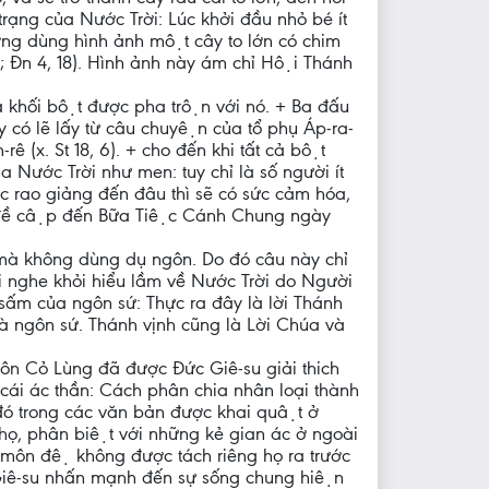
trạng của Nước Trời: Lúc khởi đầu nhỏ bé ít
ờng dùng hình ảnh một cây to lớn có chim
; Đn 4, 18). Hình ảnh này ám chỉ Hội Thánh
̉ khối bột được pha trộn với nó. + Ba đấu
 có lẽ lấy từ câu chuyện của tổ phụ Áp-ra-
ê (x. St 18, 6). + cho đến khi tất cả bột
ước Trời như men: tuy chỉ là số người ít
 rao giảng đến đâu thì sẽ có sức cảm hóa,
ếp đề cập đến Bữa Tiệc Cánh Chung ngày
 mà không dùng dụ ngôn. Do đó câu này chỉ
 nghe khỏi hiểu lầm về Nước Trời do Người
́m của ngôn sứ: Thực ra đây là lời Thánh
là ngôn sứ. Thánh vịnh cũng là Lời Chúa và
ôn Cỏ Lùng đã được Đức Giê-su giải thich
cái ác thần: Cách phân chia nhân loại thành
 đó trong các văn bản được khai quật ở
họ, phân biệt với những kẻ gian ác ở ngoài
c môn đệ không được tách riêng họ ra trước
c Giê-su nhấn mạnh đến sự sống chung hiện