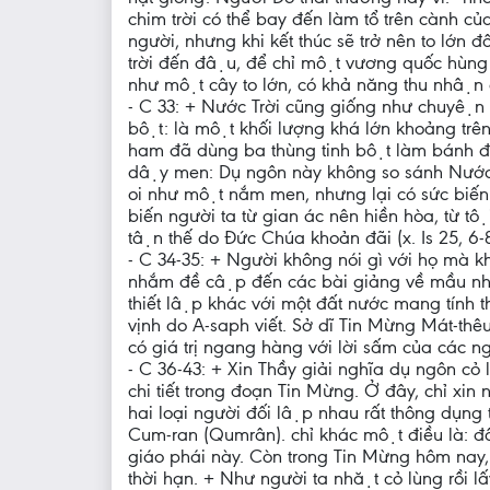
chim trời có thể bay đến làm tổ trên cành cu
người, nhưng khi kết thúc sẽ trở nên to lớn đô
trời đến đậu, để chỉ một vương quốc hùng
như một cây to lớn, có khả năng thu nhận c
- C 33: + Nước Trời cũng giống như chuyện 
bột: là một khối lượng khá lớn khoảng trên 
ham đã dùng ba thùng tinh bột làm bánh để 
dậy men: Dụ ngôn này không so sánh Nước Tr
oi như một nắm men, nhưng lại có sức biến 
biến người ta từ gian ác nên hiền hòa, từ t
tận thế do Đức Chúa khoản đãi (x. Is 25, 6-8
- C 34-35: + Người không nói gì với họ mà 
nhắm đề cập đến các bài giảng về mầu nh
thiết lập khác với một đất nước mang tính th
vịnh do A-saph viết. Sở dĩ Tin Mừng Mát-thêu go
có giá trị ngang hàng với lời sấm của các n
- C 36-43: + Xin Thầy giải nghĩa dụ ngôn cỏ
chi tiết trong đoạn Tin Mừng. Ở đây, chỉ xin
hai loại người đối lập nhau rất thông dụng
Cum-ran (Qumrân). chỉ khác một điều là: đối
giáo phái này. Còn trong Tin Mừng hôm nay, ca
thời hạn. + Như người ta nhặt cỏ lùng rồi 