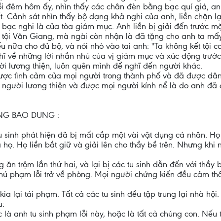
i đêm hôm ấy, nhìn thấy các chân đèn bằng bạc quí giá, an
 Cảnh sát nhìn thấy bộ dạng khả nghi của anh, liền chặn lại
 bạc nghi là của tòa giám mục. Anh liền bị giải đến trước m
tội Văn Giang, mà ngài còn nhận là đã tặng cho anh ta mấy
u nữa cho đủ bộ, và nói nhỏ vào tai anh: "Ta không kết tội 
ghĩ về những lời nhắn nhủ của vị giám mục và xúc động trướ
ời lương thiện, luôn quên mình để nghĩ đến người khác.
c tình cảm của mọi người trong thành phố và đã được dân c
t người lương thiện và được mọi người kính nể là do anh đ
NG BAO DUNG :
tu sinh phát hiện đã bị mất cắp một vài vật dụng cá nhân. H
họ. Họ liền bắt giữ và giải lên cho thầy bề trên. Nhưng khi 
ng ăn trộm lần thứ hai, và lại bị các tu sinh dẫn đến với thầy
 chú phạm lỗi trở về phòng. Mọi người chứng kiến đều cảm th
kia lại tái phạm. Tất cả các tu sinh đều tập trung lại nhà hội
u:
c là anh tu sinh phạm lỗi này, hoặc là tất cả chúng con. Nếu 