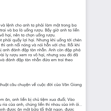
và lệnh cho anh ta phải làm một trong ba
trai và ba là uống rượu. Bấy giờ anh ta liền
vô hại, nên ta chọn uống rượu.
ệt phải quấy lợi hại. Nhưng khi uống tới chén
thì anh nổi nóng và nói hỗn với cha. Rồi khi
 bị anh đánh đập tàn nhẫn. Anh còn đập phá
vài ly rượu xem ra vô hại, nhưng sau đó đã
, và đánh đập tàn nhẫn đứa em trai theo
 thuật câu chuyện về cuộc đời của Văn Giang
m ăn, anh liền bị chủ tiệm xua đuổi; Vào
ia của anh, chúng liền thi nhau sủa inh ỏi...
nh được ăn một bữa tối thật ngon, được