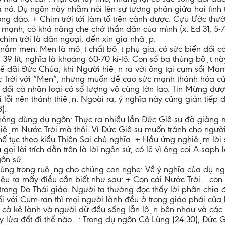
̉a nó. Dụ ngôn này nhằm nói lên sự tương phản giữa hai tình 
ng đảo. + Chim trời tới làm tổ trên cành được: Cựu Ước thư
 mạnh, có khả năng che chở thần dân của mình (x. Ed 31, 5-7
him trời là dân ngoại, đến xin gia nhập.
nắm men: Men là một chất bột phụ gia, có sức biến đổi ca
39 lít, nghĩa là khoảng 60-70 kí-lô. Con số ba thúng bột này
đãi Đức Chúa, khi Người hiện ra với ông tại cụm sồi Mam-r
ời với “Men”, nhưng muốn đề cao sức mạnh thánh hóa của N
đổi cả nhân loại có số lượng vô cùng lớn lao. Tin Mừng được
ội lỗi nên thánh thiện. Ngoài ra, ý nghĩa này cũng gián ti
).
không dùng dụ ngôn: Thực ra nhiều lần Đức Giê-su đã giảng
iệm Nước Trời mà thôi. Vì Đức Giê-su muốn tránh cho người
ế tục theo kiểu Thiên Sai chủ nghĩa. + Hầu ứng nghiệm lời sâ
̣i lời trích dẫn trên là lời ngôn sứ, có lẽ vì ông coi A-saph 
gôn sứ.
 lùng trong ruộng cho chúng con nghe: Về ý nghĩa của dụ ng
 nêu ra mấy điều cần biết như sau: + Con cái Nước Trời… con 
 trong Do Thái giáo. Người ta thường đọc thấy lời phân chia
 với Cum-ran thì mọi người lành đều ở trong giáo phái của 
̉ kẻ lành và người dữ đều sống lẫn lộn bên nhau và cá
lấy lửa đốt đi thế nào…: Trong dụ ngôn Cỏ Lùng (24-30), Đứ