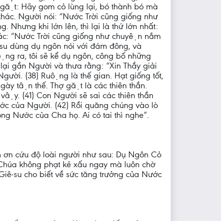
 gặt: Hãy gom cỏ lùng lại, bó thành bó mà
khác. Người nói: “Nước Trời cũng giống như
. Nhưng khi lớn lên, thì lại là thứ lớn nhất:
 khác: “Nước Trời cũng giống như chuyện nắm
ê-su dùng dụ ngôn nói với đám đông, và
̣ng ra, tôi sẽ kể dụ ngôn, công bố những
lại gần Người và thưa rằng: “Xin Thầy giải
ười. (38) Ruộng là thế gian. Hạt giống tốt,
ngày tận thế. Thợ gặt là các thiên thần.
hư vậy. (41) Con Người sẽ sai các thiên thần
ớc của Người. (42) Rồi quăng chúng vào lò
trong Nước của Cha họ. Ai có tai thì nghe”.
 ơn cứu độ loài người như sau: Dụ Ngôn Cỏ
ên Chúa không phạt kẻ xấu ngay mà luôn chờ
ức Giê-su cho biết về sức tăng trưởng của Nước