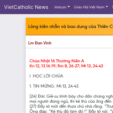
VietCatholic News
Vatican
Giáo Hội Việt Nam
Lòng kiên nhẫn và bao dung của Thiên 
Lm Đan Vinh
Chúa Nhật 16 Thường Niên A
Kn 12, 13.16-19; Rm 8, 26-27; Mt 13, 24-43
I. HỌC LỜI CHÚA
1. TIN MỪNG: Mt 13, 24-43.
(24) Đức Giê-su trình bày cho dân chúng ngh
mọi người đang ngủ, thì kẻ thù của ông đến g
(27) Đầy tớ mới đến thưa chủ nhà rằng: “T
Ông đáp: “Kẻ thù đã làm đó !” Đầy tớ nói