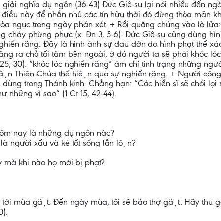
n giải nghĩa dụ ngôn (36-43) Đức Giê-su lại nói nhiều đến ngày
hêm điều này để nhắn nhủ các tín hữu thời đó đừng thỏa
hỏa ngục trong ngày phán xét. + Rồi quăng chúng vào lò lửa
ng cháy phừng phực (x. Đn 3, 5-6). Đức Giê-su cũng dùng hình
́c nghiến răng: Đây là hình ảnh sự đau đớn do hình phạt thể xá
uăng ra chỗ tối tăm bên ngoài, ở đó người ta sẽ phải khóc lo
25, 30). “khóc lóc nghiến răng” ám chỉ tình trạng những ngươ
ù hận Thiên Chúa thể hiện qua sự nghiến răng. + Người công c
 dùng trong Thánh kinh. Chẳng hạn: “Các hiền sĩ sẽ chói lọi
ư những vì sao” (1 Cr 15, 42-44).
g hôm nay là những dụ ngôn nào?
à người xấu và kẻ tốt sống lẫn lộn?
ay mà khi nào họ mới bị phạt?
tới mùa gặt. Đến ngày mùa, tôi sẽ bảo thợ gặt: Hãy thu gom
0).