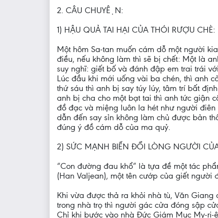
2. CÂU CHUYỆN:
1) HẬU QUẢ TAI HẠI CỦA THÓI RƯỢU CHÈ:
Một hôm Sa-tan muốn cám dỗ một người kia b
điều, nếu không làm thì sẽ bị chết: Một là a
suy nghĩ: giết bố và đánh đập em trai trái v
Lúc đầu khi mới uống vài ba chén, thì anh cả
thứ sáu thì anh bị say túy lúy, tâm trí bất 
anh bị cha cho một bạt tai thì anh tức giậ
đồ đạc và miệng luôn la hét như người điên 
dẫn đến say sỉn không làm chủ được bản thân
đúng ý đồ cám dỗ của ma quỷ.
2) SỨC MẠNH BIẾN ĐỔI LÒNG NGƯỜI CỦ
“Con đường đau khổ” là tựa đề một tác phẩm
(Han Valjean), một tên cướp của giết người 
Khi vừa được thả ra khỏi nhà tù, Văn Giang 
trong nhà trọ thì người gác cửa đóng sập cửa
Chỉ khi bước vào nhà Đức Giám Mục My-ri-ê,