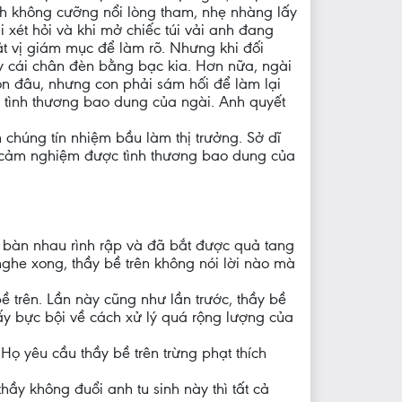
h không cưỡng nổi lòng tham, nhẹ nhàng lấy
 xét hỏi và khi mở chiếc túi vải anh đang
ặt vị giám mục để làm rõ. Nhưng khi đối
 cái chân đèn bằng bạc kia. Hơn nữa, ngài
con đâu, nhưng con phải sám hối để làm lại
c tình thương bao dung của ngài. Anh quyết
húng tín nhiệm bầu làm thị trưởng. Sở dĩ
ã cảm nghiệm được tình thương bao dung của
ọ bàn nhau rình rập và đã bắt được quả tang
nghe xong, thầy bề trên không nói lời nào mà
 bề trên. Lần này cũng như lần trước, thầy bề
ấy bực bội về cách xử lý quá rộng lượng của
. Họ yêu cầu thầy bề trên trừng phạt thích
thầy không đuổi anh tu sinh này thì tất cả