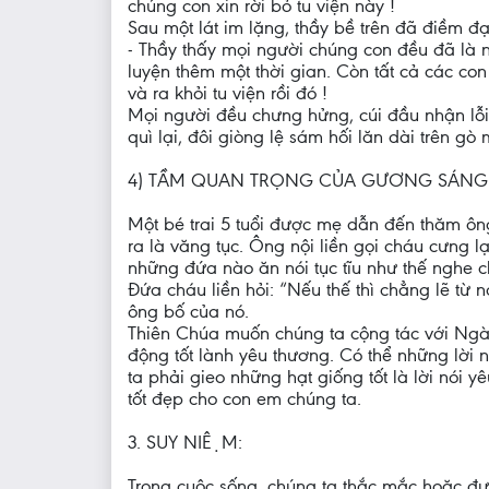
chúng con xin rời bỏ tu viện này !
Sau một lát im lặng, thầy bề trên đã điềm đạm
- Thầy thấy mọi người chúng con đều đã là n
luyện thêm một thời gian. Còn tất cả các co
và ra khỏi tu viện rồi đó !
Mọi người đều chưng hửng, cúi đầu nhận lỗi.
quì lại, đôi giòng lệ sám hối lăn dài trên gò 
4) TẦM QUAN TRỌNG CỦA GƯƠNG SÁNG 
Một bé trai 5 tuổi được mẹ dẫn đến thăm ôn
ra là văng tục. Ông nội liền gọi cháu cưng l
những đứa nào ăn nói tục tĩu như thế nghe c
Đứa cháu liền hỏi: “Nếu thế thì chẳng lẽ từ 
ông bố của nó.
Thiên Chúa muốn chúng ta cộng tác với Ngài
động tốt lành yêu thương. Có thể những lời n
ta phải gieo những hạt giống tốt là lời nói 
tốt đẹp cho con em chúng ta.
3. SUY NIỆM:
Trong cuộc sống, chúng ta thắc mắc hoặc đư