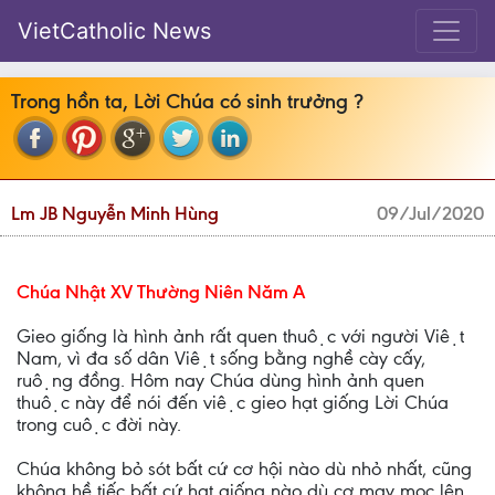
VietCatholic News
Trong hồn ta, Lời Chúa có sinh trưởng ?
Lm JB Nguyễn Minh Hùng
09/Jul/2020
Chúa Nhật XV Thường Niên Năm A
Gieo giống là hình ảnh rất quen thuộc với người Việt
Nam, vì đa số dân Việt sống bằng nghề cày cấy,
ruộng đồng. Hôm nay Chúa dùng hình ảnh quen
thuộc này để nói đến việc gieo hạt giống Lời Chúa
trong cuộc đời này.
Chúa không bỏ sót bất cứ cơ hội nào dù nhỏ nhất, cũng
không hề tiếc bất cứ hạt giống nào dù cơ may mọc lên