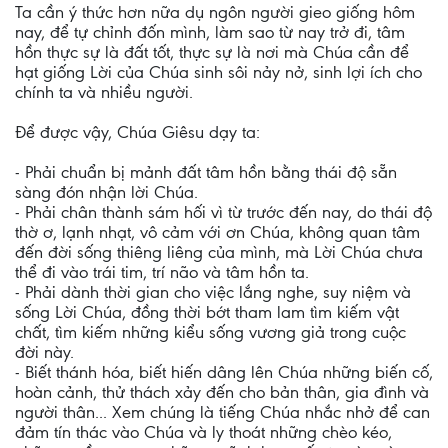
Ta cần ý thức hơn nữa dụ ngôn người gieo giống hôm
nay, để tự chỉnh đốn mình, làm sao từ nay trở đi, tâm
hồn thực sự là đất tốt, thực sự là nơi mà Chúa cần để
hạt giống Lời của Chúa sinh sôi nảy nở, sinh lợi ích cho
chính ta và nhiều người.
Để được vậy, Chúa Giêsu dạy ta:
- Phải chuẩn bị mảnh đất tâm hồn bằng thái độ sẵn
sàng đón nhận lời Chúa.
- Phải chân thành sám hối vì từ trước đến nay, do thái độ
thờ ơ, lạnh nhạt, vô cảm với ơn Chúa, không quan tâm
đến đời sống thiêng liêng của mình, mà Lời Chúa chưa
thể đi vào trái tim, trí não và tâm hồn ta.
- Phải dành thời gian cho việc lắng nghe, suy niệm và
sống Lời Chúa, đồng thời bớt tham lam tìm kiếm vật
chất, tìm kiếm những kiểu sống vương giả trong cuộc
đời này.
- Biết thánh hóa, biết hiến dâng lên Chúa những biến cố,
hoàn cảnh, thử thách xảy đến cho bản thân, gia đình và
người thân... Xem chúng là tiếng Chúa nhắc nhở để can
đảm tín thác vào Chúa và ly thoát những chèo kéo,