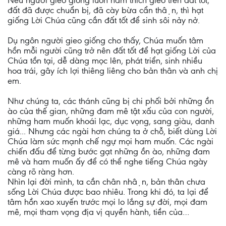
Nếu người gieo giống luôn ham thích gieo trên đất tốt,
đất đã được chuẩn bị, đã cày bừa cẩn thận, thì hạt
giống Lời Chúa cũng cần đất tốt để sinh sôi nảy nở.
Dụ ngôn người gieo giống cho thấy, Chúa muốn tâm
hồn mỗi người cũng trở nên đất tốt để hạt giống Lời của
Chúa tồn tại, dễ dàng mọc lên, phát triển, sinh nhiều
hoa trái, gây ích lợi thiêng liêng cho bản thân và anh chị
em.
Như chúng ta, các thánh cũng bị chi phối bởi những ồn
ào của thế gian, những đam mê tật xấu của con người,
những ham muốn khoái lạc, dục vọng, sang giàu, danh
giá... Nhưng các ngài hơn chúng ta ở chỗ, biết dùng Lời
Chúa làm sức mạnh chế ngự mọi ham muốn. Các ngài
chiến đấu để từng bước gạt những ồn ào, những đam
mê và ham muốn ấy để có thể nghe tiếng Chúa ngày
càng rõ ràng hơn.
Nhìn lại đời mình, ta cần chân nhận, bản thân chưa
sống Lời Chúa được bao nhiêu. Trong khi đó, ta lại để
tâm hồn xao xuyến trước mọi lo lắng sự đời, mọi đam
mê, mọi tham vọng địa vị quyền hành, tiền của…