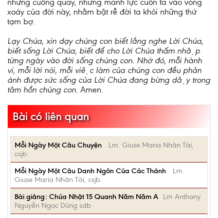
những cuồng quay, những mãnh lực cuốn ta vào vòng
xoáy của đời này, nhằm bật rễ đời ta khỏi những thứ
tạm bợ.
Lạy Chúa, xin dạy chúng con biết lắng nghe Lời Chúa,
biết sống Lời Chúa, biết để cho Lời Chúa thấm nhập
từng ngày vào đời sống chúng con. Nhờ đó, mỗi hành
vi, mỗi lời nói, mỗi việc làm của chúng con đều phản
ánh được sức sống của Lời Chúa đang bừng dậy trong
tâm hồn chúng con.
Amen.
Bài có liên quan
Mỗi Ngày Một Câu Chuyện
Lm. Giuse Maria Nhân Tài,
csjb.
Mỗi Ngày Một Câu Danh Ngôn Của Các Thánh
Lm.
Giuse Maria Nhân Tài, csjb.
Bài giảng: Chúa Nhật 15 Quanh Năm Năm A
Lm Anthony
Nguyễn Ngọc Dũng sdb