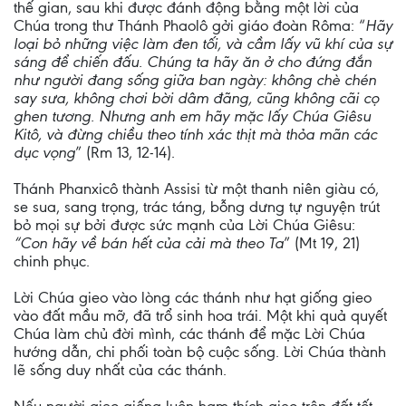
thế gian, sau khi được đánh động bằng một lời của
Chúa trong thư Thánh Phaolô gởi giáo đoàn Rôma: “
Hãy
loại bỏ những việc làm đen tối, và cầm lấy vũ khí của sự
sáng để chiến đấu. Chúng ta hãy ăn ở cho đứng đắn
như người đang sống giữa ban ngày: không chè chén
say sưa, không chơi bời dâm đãng, cũng không cãi cọ
ghen tương. Nhưng anh em hãy mặc lấy Chúa Giêsu
Kitô, và đừng chiều theo tính xác thịt mà thỏa mãn các
dục vọng
” (Rm 13, 12-14).
Thánh Phanxicô thành Assisi từ một thanh niên giàu có,
se sua, sang trọng, trác táng, bỗng dưng tự nguyện trút
bỏ mọi sự bởi được sức mạnh của Lời Chúa Giêsu:
“Con hãy về bán hết của cải mà theo Ta
” (Mt 19, 21)
chinh phục.
Lời Chúa gieo vào lòng các thánh như hạt giống gieo
vào đất mầu mỡ, đã trổ sinh hoa trái. Một khi quả quyết
Chúa làm chủ đời mình, các thánh để mặc Lời Chúa
hướng dẫn, chi phối toàn bộ cuộc sống. Lời Chúa thành
lẽ sống duy nhất của các thánh.