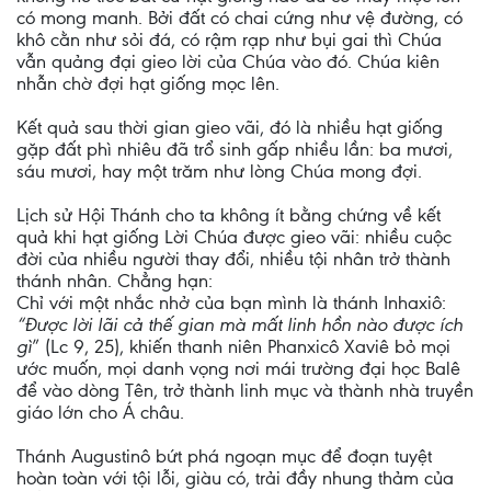
có mong manh. Bởi đất có chai cứng như vệ đường, có
khô cằn như sỏi đá, có rậm rạp như bụi gai thì Chúa
vẫn quảng đại gieo lời của Chúa vào đó. Chúa kiên
nhẫn chờ đợi hạt giống mọc lên.
Kết quả sau thời gian gieo vãi, đó là nhiều hạt giống
gặp đất phì nhiêu đã trổ sinh gấp nhiều lần: ba mươi,
sáu mươi, hay một trăm như lòng Chúa mong đợi.
Lịch sử Hội Thánh cho ta không ít bằng chứng về kết
quả khi hạt giống Lời Chúa được gieo vãi: nhiều cuộc
đời của nhiều người thay đổi, nhiều tội nhân trở thành
thánh nhân. Chẳng hạn:
Chỉ với một nhắc nhở của bạn mình là thánh Inhaxiô:
“Được lời lãi cả thế gian mà mất linh hồn nào được ích
gì
” (Lc 9, 25), khiến thanh niên Phanxicô Xaviê bỏ mọi
ước muốn, mọi danh vọng nơi mái trường đại học Balê
để vào dòng Tên, trở thành linh mục và thành nhà truyền
giáo lớn cho Á châu.
Thánh Augustinô bứt phá ngoạn mục để đoạn tuyệt
hoàn toàn với tội lỗi, giàu có, trải đầy nhung thảm của