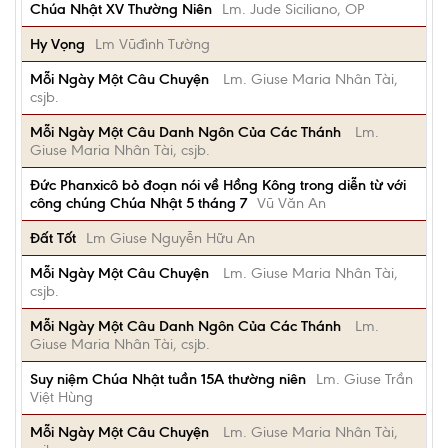
Chúa Nhật XV Thường Niên
Lm. Jude Siciliano, OP
Hy Vọng
Lm Vũđình Tường
Mỗi Ngày Một Câu Chuyện
Lm. Giuse Maria Nhân Tài,
csjb.
Mỗi Ngày Một Câu Danh Ngôn Của Các Thánh
Lm.
Giuse Maria Nhân Tài, csjb.
Đức Phanxicô bỏ đoạn nói về Hồng Kông trong diễn từ với
công chúng Chúa Nhật 5 tháng 7
Vũ Văn An
Đất Tốt
Lm Giuse Nguyễn Hữu An
Mỗi Ngày Một Câu Chuyện
Lm. Giuse Maria Nhân Tài,
csjb.
Mỗi Ngày Một Câu Danh Ngôn Của Các Thánh
Lm.
Giuse Maria Nhân Tài, csjb.
Suy niệm Chúa Nhật tuần 15A thường niên
Lm. Giuse Trần
Việt Hùng
Mỗi Ngày Một Câu Chuyện
Lm. Giuse Maria Nhân Tài,