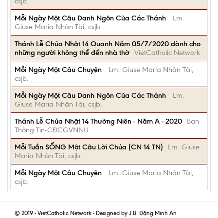
csjb.
Mỗi Ngày Một Câu Danh Ngôn Của Các Thánh
Lm.
Giuse Maria Nhân Tài, csjb.
Thánh Lễ Chúa Nhật 14 Quanh Năm 05/7/2020 dành cho
những người không thể đến nhà thờ
VietCatholic Network
Mỗi Ngày Một Câu Chuyện
Lm. Giuse Maria Nhân Tài,
csjb.
Mỗi Ngày Một Câu Danh Ngôn Của Các Thánh
Lm.
Giuse Maria Nhân Tài, csjb.
Thánh Lễ Chúa Nhật 14 Thường Niên - Năm A - 2020
Ban
Thông Tin-CĐCGVNNU
Mỗi Tuần SỐNG Một Câu Lời Chúa (CN 14 TN)
Lm. Giuse
Maria Nhân Tài, csjb.
Mỗi Ngày Một Câu Chuyện
Lm. Giuse Maria Nhân Tài,
csjb.
© 2019 - VietCatholic Network - Designed by J.B. Đặng Minh An