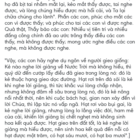
họ đã bịt tai nhắm mắt lại, kẻo mắt thấy được, tai nghe
được, và lòng chúng hiểu được mà hối cải, và Ta lại
chữa chúng cho lành". Phần các con, phúc cho mắt các
con vì được thấy; và phúc cho tai các con vì được nghe.
Quả thật, Thầy bảo các con: Nhiều vị tiên tri và nhiều
đấng công chính đã ao ước trông thấy điều các con
thấy, mà không được thấy; mong ước nghe điều các con
nghe, mà không được nghe.
"Vậy, các con hãy nghe dụ ngôn về người gieo giống:
Kẻ nào nghe lời giảng về Nước Trời mà không hiểu, thì
quỷ dữ đến cướp lấy điều đã gieo trong lòng nó: đó là
kẻ thuộc hạng gieo dọc đường. Hạt rơi trên đá sỏi là kẻ
khi nghe lời giảng, thì tức khắc vui lòng chấp nhận,
nhưng không đâm rễ sâu trong lòng nó, đó là kẻ nông
nổi nhất thời, nên khi cuộc bách hại, gian nan xảy đến vì
lời Chúa, thì lập tức nó vấp ngã. Hạt rơi vào bụi gai, là
kẻ nghe lời giảng, nhưng lòng lo lắng việc đời, ham mê
của cải, khiến lời giảng bị chết nghẹt mà không sinh
hoa kết quả được. Hạt gieo trên đất tốt, là kẻ nghe lời
giảng mà hiểu được, nên sinh hoa kết quả đến nỗi có
hạt được một trăm, có hạt sáu mươi, có hạt ba mươi".]