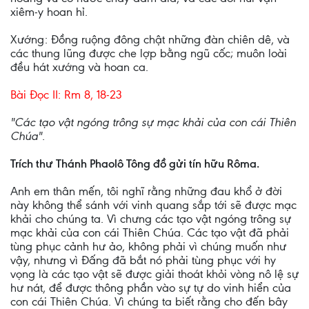
xiêm-y hoan hỉ.
Xướng: Ðồng ruộng đông chật những đàn chiên dê, và
các thung lũng được che lợp bằng ngũ cốc; muôn loài
đều hát xướng và hoan ca.
Bài Ðọc II: Rm 8, 18-23
"Các tạo vật ngóng trông sự mạc khải của con cái Thiên
Chúa".
Trích thư Thánh Phaolô Tông đồ gửi tín hữu Rôma.
Anh em thân mến, tôi nghĩ rằng những đau khổ ở đời
này không thể sánh với vinh quang sắp tới sẽ được mạc
khải cho chúng ta. Vì chưng các tạo vật ngóng trông sự
mạc khải của con cái Thiên Chúa. Các tạo vật đã phải
tùng phục cảnh hư ảo, không phải vì chúng muốn như
vậy, nhưng vì Ðấng đã bắt nó phải tùng phục với hy
vọng là các tạo vật sẽ được giải thoát khỏi vòng nô lệ sự
hư nát, để được thông phần vào sự tự do vinh hiển của
con cái Thiên Chúa. Vì chúng ta biết rằng cho đến bây