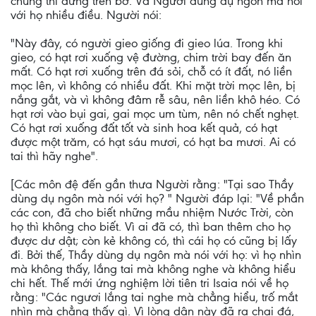
chúng thì đứng trên bờ. Và Người dùng dụ ngôn mà nói
với họ nhiều điều. Người nói:
"Này đây, có người gieo giống đi gieo lúa. Trong khi
gieo, có hạt rơi xuống vệ đường, chim trời bay đến ăn
mất. Có hạt rơi xuống trên đá sỏi, chỗ có ít đất, nó liền
mọc lên, vì không có nhiều đất. Khi mặt trời mọc lên, bị
nắng gắt, và vì không đâm rễ sâu, nên liền khô héo. Có
hạt rơi vào bụi gai, gai mọc um tùm, nên nó chết nghẹt.
Có hạt rơi xuống đất tốt và sinh hoa kết quả, có hạt
được một trăm, có hạt sáu mươi, có hạt ba mươi. Ai có
tai thì hãy nghe".
[Các môn đệ đến gần thưa Người rằng: "Tại sao Thầy
dùng dụ ngôn mà nói với họ? " Người đáp lại: "Về phần
các con, đã cho biết những mầu nhiệm Nước Trời, còn
họ thì không cho biết. Vì ai đã có, thì ban thêm cho họ
được dư dật; còn kẻ không có, thì cái họ có cũng bị lấy
đi. Bởi thế, Thầy dùng dụ ngôn mà nói với họ: vì họ nhìn
mà không thấy, lắng tai mà không nghe và không hiểu
chi hết. Thế mới ứng nghiệm lời tiên tri Isaia nói về họ
rằng: "Các ngươi lắng tai nghe mà chẳng hiểu, trố mắt
nhìn mà chẳng thấy gì. Vì lòng dân này đã ra chai đá,