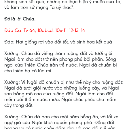
không sinh kết quả, nhưng nó thực hiện ý muốn của Ta,
và làm tròn sứ mạng Ta uỷ thác".
Ðó là lời Chúa.
Ðáp Ca: Tv 64, 10abcd. 10e-11. 12-13. 14
Ðáp: Hạt giống rơi vào đất tốt, và sinh hoa kết quả
Xướng: Chúa đã viếng thăm ruộng đất và tưới giội:
Ngài làm cho đất trở nên phong phú bội phần. Sông
ngòi của Thiên Chúa tràn trề nước, Ngài đã chuẩn bị
cho thiên hạ có lúa mì.
Xướng: Vì Ngài đã chuẩn bị như thế này cho ruộng đất:
Ngài đã tưới giội nước vào những luống cày, và Ngài
san bằng mô cao của ruộng đất. Ngài làm cho đất
mềm bởi thấm nước mưa; Ngài chúc phúc cho mầm
cây trong đất.
Xướng: Chúa đã ban cho một năm hồng ân, và lốt xe
ngự giá của Ngài khơi nguồn phong phú. Ðống đất
hoang vu có nước chảy đầm đìa, và các đồi núi vận