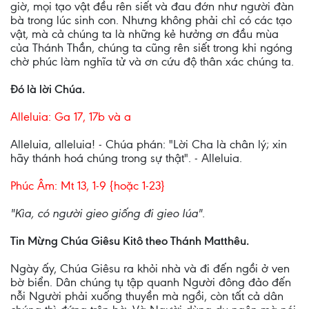
giờ, mọi tạo vật đều rên siết và đau đớn như người đàn
bà trong lúc sinh con. Nhưng không phải chỉ có các tạo
vật, mà cả chúng ta là những kẻ hưởng ơn đầu mùa
của Thánh Thần, chúng ta cũng rên siết trong khi ngóng
chờ phúc làm nghĩa tử và ơn cứu độ thân xác chúng ta.
Ðó là lời Chúa.
Alleluia: Ga 17, 17b và a
Alleluia, alleluia! - Chúa phán: "Lời Cha là chân lý; xin
hãy thánh hoá chúng trong sự thật". - Alleluia.
Phúc Âm: Mt 13, 1-9 {hoặc 1-23}
"Kìa, có người gieo giống đi gieo lúa".
Tin Mừng Chúa Giêsu Kitô theo Thánh Matthêu.
Ngày ấy, Chúa Giêsu ra khỏi nhà và đi đến ngồi ở ven
bờ biển. Dân chúng tụ tập quanh Người đông đảo đến
nỗi Người phải xuống thuyền mà ngồi, còn tất cả dân