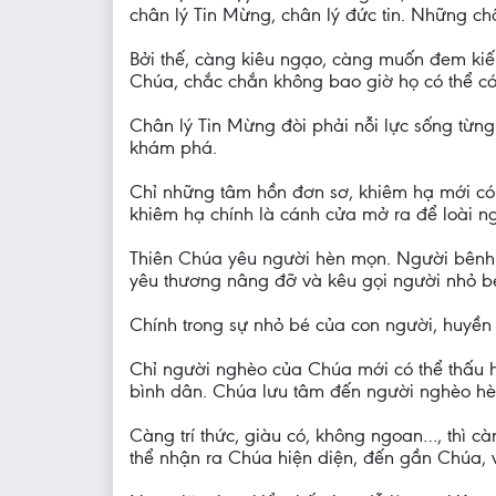
chân lý Tin Mừng, chân lý đức tin. Những chân 
Bởi thế, càng kiêu ngạo, càng muốn đem kiến 
Chúa, chắc chắn không bao giờ họ có thể c
Chân lý Tin Mừng đòi phải nỗi lực sống từng
khám phá.
Chỉ những tâm hồn đơn sơ, khiêm hạ mới có t
khiêm hạ chính là cánh cửa mở ra để loài 
Thiên Chúa yêu người hèn mọn. Người bênh 
yêu thương nâng đỡ và kêu gọi người nhỏ b
Chính trong sự nhỏ bé của con người, huyền 
Chỉ người nghèo của Chúa mới có thể thấu h
bình dân. Chúa lưu tâm đến người nghèo hèn t
Càng trí thức, giàu có, không ngoan…, thì cà
thể nhận ra Chúa hiện diện, đến gần Chúa,