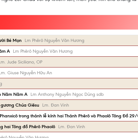
ười Bé Mọn
Lm Phêrô Nguyễn Văn Hương
năm A
Lm Phêrô Nguyễn Văn Hương
Lm. Jude Siciliano, OP
Lm. Giuse Nguyễn Hữu An
g
nh Năm Năm A
Lm Anthony Nguyễn Ngọc Dũng sdb
i gương Chúa Giêsu
Lm. Đan Vinh
Phanxicô trong thánh lễ kính hai Thánh Phêrô và Phaolô Tông Đồ 2
g hai Tông đồ Phêrô Phaolô
Lm. Đan Vinh
hêrô Nguyễn Văn Hương