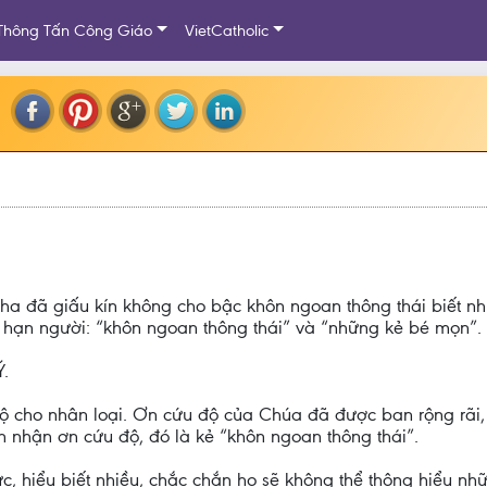
Thông Tấn Công Giáo
VietCatholic
Cha đã giấu kín không cho bậc khôn ngoan thông thái biết n
 hạn người: “khôn ngoan thông thái” và “những kẻ bé mọn”.
.
 cho nhân loại. Ơn cứu độ của Chúa đã được ban rộng rãi,
 nhận ơn cứu độ, đó là kẻ “khôn ngoan thông thái”.
ức, hiểu biết nhiều, chắc chắn họ sẽ không thể thông hiểu nh