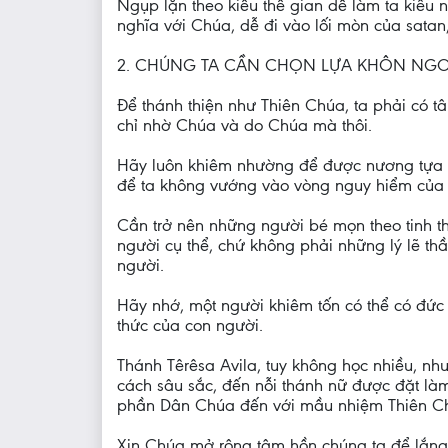
Ngụp lặn theo kiểu thế gian dễ làm ta kiêu 
nghĩa với Chúa, dễ đi vào lối mòn của satan
2. CHÚNG TA CẦN CHỌN LỰA KHÔN NG
Để thánh thiện như Thiên Chúa, ta phải có tâ
chỉ nhờ Chúa và do Chúa mà thôi.
Hãy luôn khiêm nhường để được nương tựa b
để ta không vướng vào vòng nguy hiểm của t
Cần trở nên những người bé mọn theo tinh t
người cụ thể, chứ không phải những lý lẽ th
người.
Hãy nhớ, một người khiêm tốn có thể có đức 
thức của con người.
Thánh Têrêsa Avila, tuy không học nhiều, n
cách sâu sắc, đến nỗi thánh nữ được đặt làm 
phần Dân Chúa đến với mầu nhiệm Thiên C
Xin Chúa mở rộng tâm hồn chúng ta để lắng 