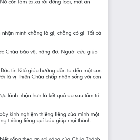
 Nó còn làm ta xa rời đồng loại, mất ân
n nhận mình chẳng là gì, chẳng có gì. Tất cả
ợc Chúa bảo vệ, nâng đỡ. Người cứu giúp
Ðức tin Kitô giáo hướng dẫn ta đến một con
ười là vị Thiên Chúa chấp nhận sống với con
ợc lãnh nhận hơn là kết quả do sưu tầm trí
 bày kinh nghiệm thiêng liêng của mình một
àng thiêng liêng quí báu giúp mọi thành
 biết sống theo ơn soi sáng của Chúa Thánh