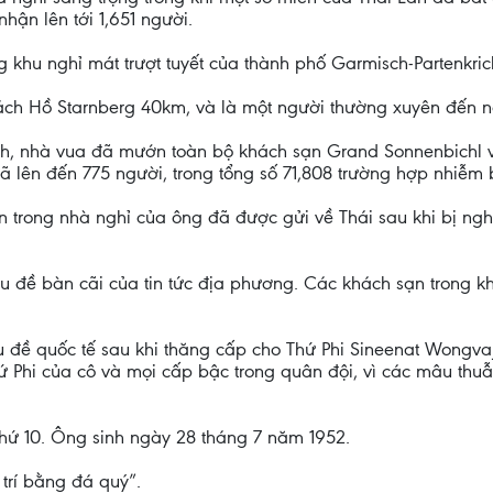
hận lên tới 1,651 người.
khu nghỉ mát trượt tuyết của thành phố Garmisch-Partenkric
cách Hồ Starnberg 40km, và là một người thường xuyên đến n
ình, nhà vua đã mướn toàn bộ khách sạn Grand Sonnenbichl vì
đã lên đến 775 người, trong tổng số 71,808 trường hợp nhiễm
ên trong nhà nghỉ của ông đã được gửi về Thái sau khi bị ng
u đề bàn cãi của tin tức địa phương. Các khách sạn trong 
iêu đề quốc tế sau khi thăng cấp cho Thứ Phi Sineenat Wong
hứ Phi của cô và mọi cấp bậc trong quân đội, vì các mâu th
hứ 10. Ông sinh ngày 28 tháng 7 năm 1952.
trí bằng đá quý”.