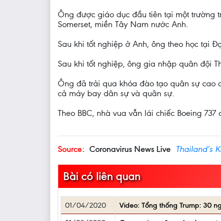
Ông được giáo dục đầu tiên tại một trường t
Somerset, miền Tây Nam nước Anh.
Sau khi tốt nghiệp ở Anh, ông theo học tại 
Sau khi tốt nghiệp, ông gia nhập quân đội T
Ông đã trải qua khóa đào tạo quân sự cao cấ
cả máy bay dân sự và quân sự.
Theo BBC, nhà vua vẫn lái chiếc Boeing 737 c
Source:
Coronavirus News Live
Thailand’s K
Bài có liên quan
01/04/2020
Video: Tổng thống Trump: 30 ngà