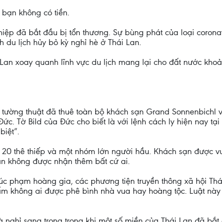
bạn không có tiền.
hiệp đã bắt đầu bị tổn thương. Sự bùng phát của loại corona
 du lịch hủy bỏ kỳ nghỉ hè ở Thái Lan.
i Lan xoay quanh lĩnh vực du lịch mang lại cho đất nước kho
c tường thuật đã thuê toàn bộ khách sạn Grand Sonnenbichl v
ức. Tờ Bild của Đức cho biết là với lệnh cách ly hiện nay t
biệt”.
 20 thê thiếp và một nhóm lớn người hầu. Khách sạn được v
 sạn không được nhận thêm bất cứ ai.
úc phạm hoàng gia, các phương tiện truyền thông xã hội Thái
cấm không ai được phê bình nhà vua hay hoàng tộc. Luật này g
 nghỉ sang trọng trong khi một số miền của Thái Lan đã bắt đ