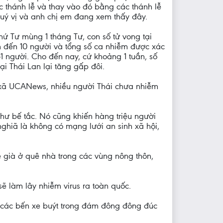
ác thánh lễ và thay vào đó bằng các thánh lễ
quý vị và anh chị em đang xem thấy đây.
hứ Tư mùng 1 tháng Tư, con số tử vong tại
n đến 10 người và tổng số ca nhiễm được xác
51 người. Cho đến nay, cứ khoảng 1 tuần, số
ại Thái Lan lại tăng gấp đôi.
 xã UCANews, nhiều người Thái chưa nhiễm
hư bế tắc. Nó cũng khiến hàng triệu người
ghiã là không có mạng lưới an sinh xã hội,
 già ở quê nhà trong các vùng nông thôn,
ẽ làm lây nhiễm virus ra toàn quốc.
n các bến xe buýt trong đám đông đông đúc