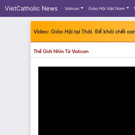
VietCatholic News
Vatican
Giáo Hội Việt Nam
Video: Giáo Hội tại Thái. Để khỏi chết oa
Thế Giới Nhìn Từ Vatican