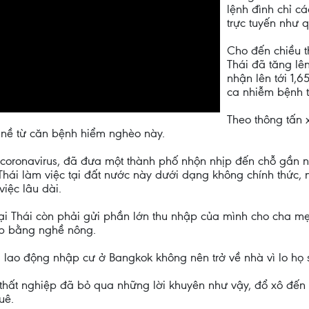
lệnh đình chỉ c
trực tuyến như 
Cho đến chiều t
Thái đã tăng lê
nhận lên tới 1,6
ca nhiễm bệnh t
Theo thông tấn
nề từ căn bệnh hiểm nghèo này.
 coronavirus, đã đưa một thành phố nhộn nhịp đến chỗ gần n
hái làm việc tại đất nước này dưới dạng không chính thức, n
iệc lâu dài.
tại Thái còn phải gửi phần lớn thu nhập của mình cho cha mẹ
ẹp bằng nghề nông.
lao động nhập cư ở Bangkok không nên trở về nhà vì lo họ s
thất nghiệp đã bỏ qua những lời khuyên như vậy, đổ xô đế
uê.