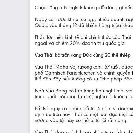
Cuộc sống ở Bangkok không dễ dàng gì nếu 
Ngay cả trước khi bị cô lập, nhiều doanh ng
Quốc, vào tháng 12 đã khiến hàng triệu khách
Phần lớn nền kinh tế phi chính thức của Thá
ngoái và chiếm 20% doanh thu quốc gia.
Vua Thái bỏ trốn sang Đức cùng 20 thê thiếp
Vua Thái Maha Vajirusongkorn, 67 tuổi, đượ
phố Garmisch-Partenkirchen và chính quyền Đ
thể đến đây nếu không có sự “cho phép đặc 
Nhà Vua đang cô lập trong khu nghỉ mát với
trong suốt thời gian lưu trú, nghĩa là khách
Bất kể nguy cơ phải ngồi tù 15 năm vì dám x
định bỏ trốn này. Thái có một luật đặc biệt 
vướng vào tội này có thể bị tù tội rất nặng.
Vua Thái đang cách ly an nhàn trong khu nhà