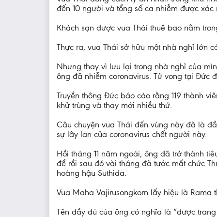
đến 10 người và tổng số ca nhiễm được xác n
Khách sạn được vua Thái thuê bao nằm trong 
Thực ra, vua Thái sở hữu một nhà nghỉ lớn 
Nhưng thay vì lưu lại trong nhà nghỉ của m
ông đã nhiễm coronavirus. Tử vong tại Đức 
Truyền thông Đức báo cáo rằng 119 thành vi
khử trùng và thay mới nhiều thứ.
Câu chuyện vua Thái đến vùng này đã là đầ
sự lây lan của coronavirus chết người này.
Hồi tháng 11 năm ngoái, ông đã trở thành t
để rồi sau đó vài tháng đã tước mất chức T
hoàng hậu Suthida.
Vua Maha Vajirusongkorn lấy hiệu là Rama t
Tên đầy đủ của ông có nghĩa là “được trang 