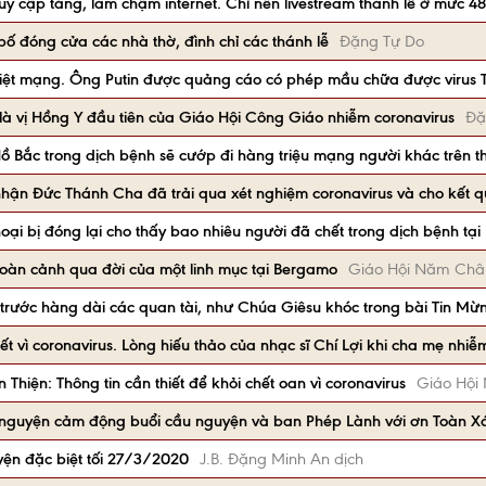
uy cập tăng, làm chậm internet. Chỉ nên livestream thánh lễ ở mức 48
bố đóng cửa các nhà thờ, đình chỉ các thánh lễ
Đặng Tự Do
thiệt mạng. Ông Putin được quảng cáo có phép mầu chữa được virus 
là vị Hồng Y đầu tiên của Giáo Hội Công Giáo nhiễm coronavirus
Đặ
Hồ Bắc trong dịch bệnh sẽ cướp đi hàng triệu mạng người khác trên th
hận Đức Thánh Cha đã trải qua xét nghiệm coronavirus và cho kết q
thoại bị đóng lại cho thấy bao nhiêu người đã chết trong dịch bệnh tạ
hoàn cảnh qua đời của một linh mục tại Bergamo
Giáo Hội Năm Châ
 trước hàng dài các quan tài, như Chúa Giêsu khóc trong bài Tin M
ết vì coronavirus. Lòng hiếu thảo của nhạc sĩ Chí Lợi khi cha mẹ nhi
Thiện: Thông tin cần thiết để khỏi chết oan vì coronavirus
Giáo Hội
ời nguyện cảm động buổi cầu nguyện và ban Phép Lành với ơn Toàn 
yện đặc biệt tối 27/3/2020
J.B. Đặng Minh An dịch