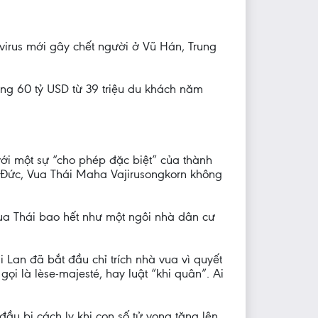
virus mới gây chết người ở Vũ Hán, Trung
ảng 60 tỷ USD từ 39 triệu du khách năm
ới một sự “cho phép đặc biệt” của thành
ại Đức, Vua Thái Maha Vajirusongkorn không
ua Thái bao hết như một ngôi nhà dân cư
 Lan đã bắt đầu chỉ trích nhà vua vì quyết
ọi là lèse-majesté, hay luật “khi quân”. Ai
ầu bị cách ly khi con số tử vong tăng lên