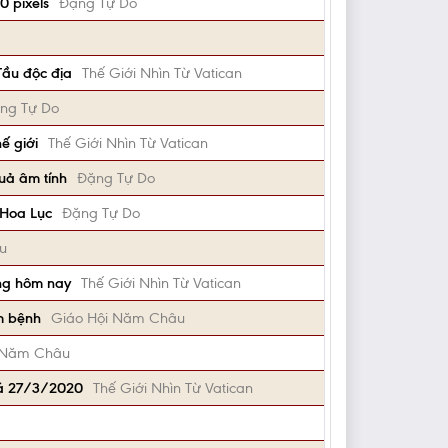
0 pixels
Đặng Tự Do
Tầu độc địa
Thế Giới Nhìn Từ Vatican
ng Tự Do
ế giới
Thế Giới Nhìn Từ Vatican
uả âm tính
Đặng Tự Do
i Hoa Lục
Đặng Tự Do
u
ừng hôm nay
Thế Giới Nhìn Từ Vatican
ễm bệnh
Giáo Hội Năm Châu
 Năm Châu
Xá 27/3/2020
Thế Giới Nhìn Từ Vatican