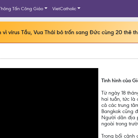
Thông Tấn Công Giáo
VietCatholic
n vì virus Tầu, Vua Thái bỏ trốn sang Đức cùng 20 thê th
Tình hình của Gi
Từ ngày 18 thán
hai tuần, tức là
cả các trung t
Bangkok cũng đ
Người dân địa 
ngoài trong trườ
Trong bối cảnh 