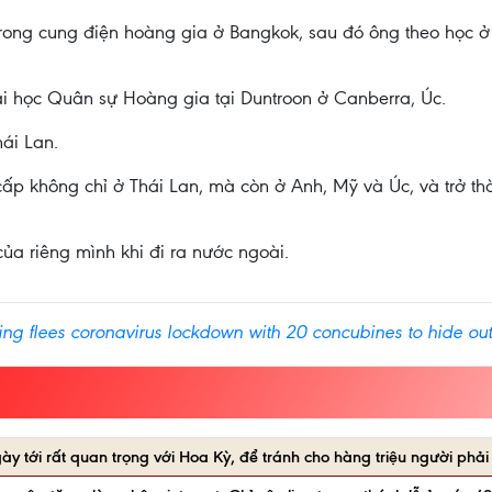
rong cung điện hoàng gia ở Bangkok, sau đó ông theo học ở tr
Đại học Quân sự Hoàng gia tại Duntroon ở Canberra, Úc.
hái Lan.
p không chỉ ở Thái Lan, mà còn ở Anh, Mỹ và Úc, và trở thà
ủa riêng mình khi đi ra nước ngoài.
ing flees coronavirus lockdown with 20 concubines to hide ou
y tới rất quan trọng với Hoa Kỳ, để tránh cho hàng triệu người phải