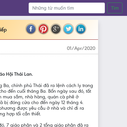
Tìm
iếp
01/Apr/2020
áo Hội Thái Lan.
g Ba, chính phủ Thái đã ra lệnh cách ly trong
 cho đến cuối tháng Ba. Bốn ngày sau đó, tất
âm mua sắm, nhà hàng, quán cà phê ở
ã bị đóng cửa cho đến ngày 12 tháng 4.
phương được yêu cầu ở nhà và chỉ đi ra
ng hợp tối cần thiết.
đó, 7 giáo phận và 2 tổng giáo phận đã ra