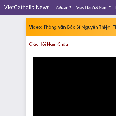
VietCatholic News
Vatican
Giáo Hội Việt Nam
Video: Phỏng vấn Bác Sĩ Nguyễn Thiện: Thô
Giáo Hội Năm Châu