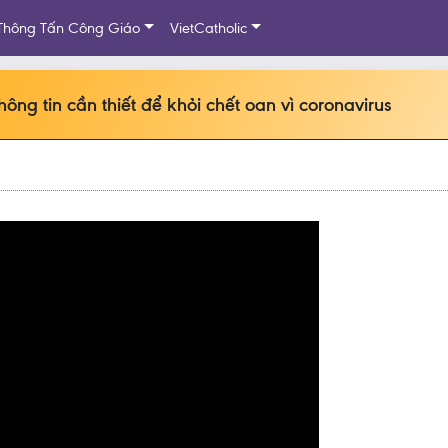
Thông Tấn Công Giáo
VietCatholic
ng tin cần thiết để khỏi chết oan vì coronavirus