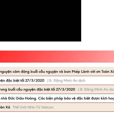
ời nguyện cảm động buổi cầu nguyện và ban Phép Lành với ơn Toàn 
yện đặc biệt tối 27/3/2020
J.B. Đặng Minh An dịch
rong buổi cầu nguyện đặc biệt tối 27/3/2020
J.B. Đặng Minh An dị
n nhà Đức Giáo Hoàng. Các biện pháp bảo vệ đặc biệt được kích hoạ
oàn Xá
Thế Giới Nhìn Từ Vatican