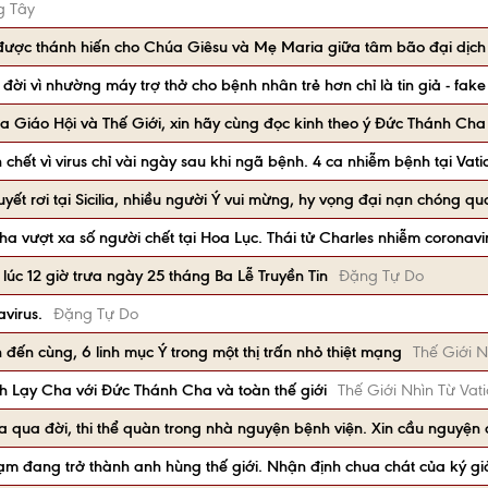
g Tây
 được thánh hiến cho Chúa Giêsu và Mẹ Maria giữa tâm bão đại dịch
ời vì nhường máy trợ thở cho bệnh nhân trẻ hơn chỉ là tin giả - fak
của Giáo Hội và Thế Giới, xin hãy cùng đọc kinh theo ý Đức Thánh Cha
 chết vì virus chỉ vài ngày sau khi ngã bệnh. 4 ca nhiễm bệnh tại Vati
tuyết rơi tại Sicilia, nhiều người Ý vui mừng, hy vọng đại nạn chóng qu
ha vượt xa số người chết tại Hoa Lục. Thái tử Charles nhiễm coronavi
úc 12 giờ trưa ngày 25 tháng Ba Lễ Truyền Tin
Đặng Tự Do
virus.
Đặng Tự Do
đến cùng, 6 linh mục Ý trong một thị trấn nhỏ thiệt mạng
Thế Giới N
h Lạy Cha với Đức Thánh Cha và toàn thế giới
Thế Giới Nhìn Từ Vat
lia qua đời, thi thể quàn trong nhà nguyện bệnh viện. Xin cầu nguyện
hạm đang trở thành anh hùng thế giới. Nhận định chua chát của ký gi