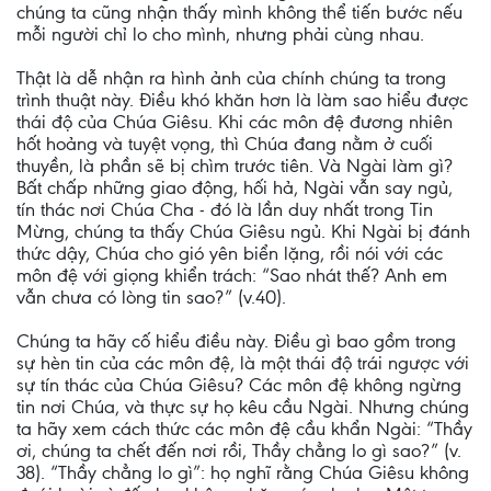
chúng ta cũng nhận thấy mình không thể tiến bước nếu
mỗi người chỉ lo cho mình, nhưng phải cùng nhau.
Thật là dễ nhận ra hình ảnh của chính chúng ta trong
trình thuật này. Điều khó khăn hơn là làm sao hiểu được
thái độ của Chúa Giêsu. Khi các môn đệ đương nhiên
hốt hoảng và tuyệt vọng, thì Chúa đang nằm ở cuối
thuyền, là phần sẽ bị chìm trước tiên. Và Ngài làm gì?
Bất chấp những giao động, hối hả, Ngài vẫn say ngủ,
tín thác nơi Chúa Cha - đó là lần duy nhất trong Tin
Mừng, chúng ta thấy Chúa Giêsu ngủ. Khi Ngài bị đánh
thức dậy, Chúa cho gió yên biển lặng, rồi nói với các
môn đệ với giọng khiển trách: “Sao nhát thế? Anh em
vẫn chưa có lòng tin sao?” (v.40).
Chúng ta hãy cố hiểu điều này. Điều gì bao gồm trong
sự hèn tin của các môn đệ, là một thái độ trái ngược với
sự tín thác của Chúa Giêsu? Các môn đệ không ngừng
tin nơi Chúa, và thực sự họ kêu cầu Ngài. Nhưng chúng
ta hãy xem cách thức các môn đệ cầu khẩn Ngài: “Thầy
ơi, chúng ta chết đến nơi rồi, Thầy chẳng lo gì sao?” (v.
38). “Thầy chẳng lo gì”: họ nghĩ rằng Chúa Giêsu không