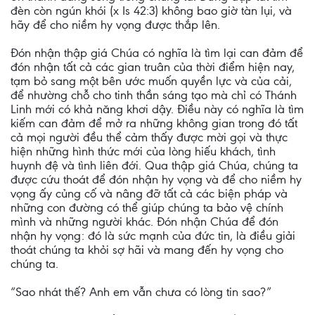
đèn còn ngún khói (x Is 42:3) không bao giờ tàn lụi, và
hãy để cho niềm hy vọng được thắp lên.
Đón nhận thập giá Chúa có nghĩa là tìm lại can đảm để
đón nhận tất cả các gian truân của thời điểm hiện nay,
tạm bỏ sang một bên ước muốn quyền lực và của cải,
để nhường chỗ cho tinh thần sáng tạo mà chỉ có Thánh
Linh mới có khả năng khơi dậy. Điều này có nghĩa là tìm
kiếm can đảm để mở ra những không gian trong đó tất
cả mọi người đều thể cảm thấy được mời gọi và thực
hiện những hình thức mới của lòng hiếu khách, tình
huynh đệ và tình liên đới. Qua thập giá Chúa, chúng ta
được cứu thoát để đón nhận hy vọng và để cho niềm hy
vọng ấy củng cố và nâng đỡ tất cả các biện pháp và
những con đường có thể giúp chúng ta bảo vệ chính
mình và những người khác. Đón nhận Chúa để đón
nhận hy vọng: đó là sức mạnh của đức tin, là điều giải
thoát chúng ta khỏi sợ hãi và mang đến hy vọng cho
chúng ta.
“Sao nhát thế? Anh em vẫn chưa có lòng tin sao?”