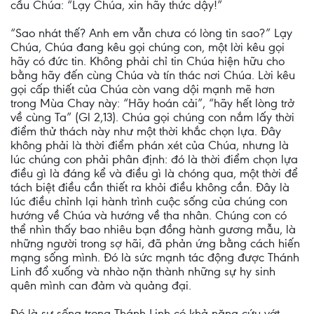
cầu Chúa: “Lạy Chúa, xin hãy thức dậy!”
“Sao nhát thế? Anh em vẫn chưa có lòng tin sao?” Lạy
Chúa, Chúa đang kêu gọi chúng con, một lời kêu gọi
hãy có đức tin. Không phải chỉ tin Chúa hiện hữu cho
bằng hãy đến cùng Chúa và tín thác nơi Chúa. Lời kêu
gọi cấp thiết của Chúa còn vang dội mạnh mẽ hơn
trong Mùa Chay này: “Hãy hoán cải”, “hãy hết lòng trở
về cùng Ta” (Gl 2,13). Chúa gọi chúng con nắm lấy thời
điểm thử thách này như một thời khắc chọn lựa. Đây
không phải là thời điểm phán xét của Chúa, nhưng là
lúc chúng con phải phân định: đó là thời điểm chọn lựa
điều gì là đáng kể và điều gì là chóng qua, một thời để
tách biệt điều cần thiết ra khỏi điều không cần. Đây là
lúc điều chỉnh lại hành trình cuộc sống của chúng con
hướng về Chúa và hướng về tha nhân. Chúng con có
thể nhìn thấy bao nhiêu bạn đồng hành gương mẫu, là
những người trong sợ hãi, đã phản ứng bằng cách hiến
mạng sống mình. Đó là sức mạnh tác động được Thánh
Linh đổ xuống và nhào nặn thành những sự hy sinh
quên mình can đảm và quảng đại.
Đó là sự sống trong Thánh Linh có khả năng cứu vớt,