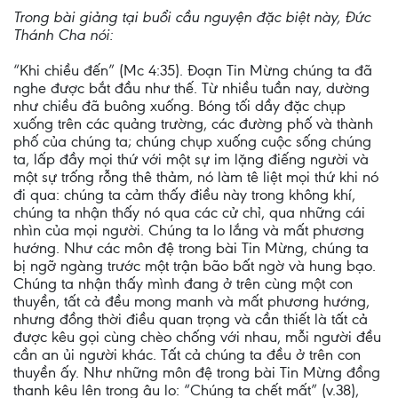
Trong bài giảng tại buổi cầu nguyện đặc biệt này, Đức
Thánh Cha nói:
“Khi chiều đến” (Mc 4:35). Đoạn Tin Mừng chúng ta đã
nghe được bắt đầu như thế. Từ nhiều tuần nay, dường
như chiều đã buông xuống. Bóng tối dầy đặc chụp
xuống trên các quảng trường, các đường phố và thành
phố của chúng ta; chúng chụp xuống cuộc sống chúng
ta, lấp đầy mọi thứ với một sự im lặng điếng người và
một sự trống rỗng thê thảm, nó làm tê liệt mọi thứ khi nó
đi qua: chúng ta cảm thấy điều này trong không khí,
chúng ta nhận thấy nó qua các cử chỉ, qua những cái
nhìn của mọi người. Chúng ta lo lắng và mất phương
hướng. Như các môn đệ trong bài Tin Mừng, chúng ta
bị ngỡ ngàng trước một trận bão bất ngờ và hung bạo.
Chúng ta nhận thấy mình đang ở trên cùng một con
thuyền, tất cả đều mong manh và mất phương hướng,
nhưng đồng thời điều quan trọng và cần thiết là tất cả
được kêu gọi cùng chèo chống với nhau, mỗi người đều
cần an ủi người khác. Tất cả chúng ta đều ở trên con
thuyền ấy. Như những môn đệ trong bài Tin Mừng đồng
thanh kêu lên trong âu lo: “Chúng ta chết mất” (v.38),