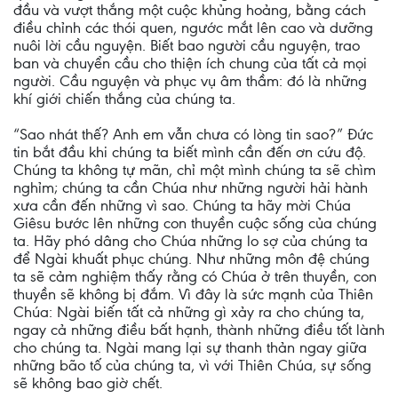
đầu và vượt thắng một cuộc khủng hoảng, bằng cách
điều chỉnh các thói quen, ngước mắt lên cao và dưỡng
nuôi lời cầu nguyện. Biết bao người cầu nguyện, trao
ban và chuyển cầu cho thiện ích chung của tất cả mọi
người. Cầu nguyện và phục vụ âm thầm: đó là những
khí giới chiến thắng của chúng ta.
“Sao nhát thế? Anh em vẫn chưa có lòng tin sao?” Đức
tin bắt đầu khi chúng ta biết mình cần đến ơn cứu độ.
Chúng ta không tự mãn, chỉ một mình chúng ta sẽ chìm
nghỉm; chúng ta cần Chúa như những người hải hành
xưa cần đến những vì sao. Chúng ta hãy mời Chúa
Giêsu bước lên những con thuyền cuộc sống của chúng
ta. Hãy phó dâng cho Chúa những lo sợ của chúng ta
để Ngài khuất phục chúng. Như những môn đệ chúng
ta sẽ cảm nghiệm thấy rằng có Chúa ở trên thuyền, con
thuyền sẽ không bị đắm. Vì đây là sức mạnh của Thiên
Chúa: Ngài biến tất cả những gì xảy ra cho chúng ta,
ngay cả những điều bất hạnh, thành những điều tốt lành
cho chúng ta. Ngài mang lại sự thanh thản ngay giữa
những bão tố của chúng ta, vì với Thiên Chúa, sự sống
sẽ không bao giờ chết.