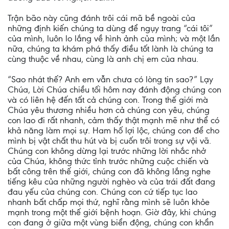
Trận bão này cũng đánh trôi cái mã bề ngoài của
những định kiến chúng ta dùng để ngụy trang “cái tôi”
của mình, luôn lo lắng về hình ảnh của mình; và một lần
nữa, chúng ta khám phá thấy điều tốt lành là chúng ta
cùng thuộc về nhau, cùng là anh chị em của nhau.
“Sao nhát thế? Anh em vẫn chưa có lòng tin sao?” Lạy
Chúa, Lời Chúa chiều tối hôm nay đánh động chúng con
và có liên hệ đến tất cả chúng con. Trong thế giới mà
Chúa yêu thương nhiều hơn cả chúng con yêu, chúng
con lao đi rất nhanh, cảm thấy thật mạnh mẽ như thể có
khả năng làm mọi sự. Ham hố lợi lộc, chúng con để cho
mình bị vật chất thu hút và bị cuốn trôi trong sự vội vã.
Chúng con không dừng lại trước những lời nhắc nhở
của Chúa, không thức tỉnh trước những cuộc chiến và
bất công trên thế giới, chúng con đã không lắng nghe
tiếng kêu của những người nghèo và của trái đất đang
đau yếu của chúng con. Chúng con cứ tiếp tục lao
nhanh bất chấp mọi thứ, nghĩ rằng mình sẽ luôn khỏe
mạnh trong một thế giới bệnh hoạn. Giờ đây, khi chúng
con đang ở giữa một vùng biển động, chúng con khẩn