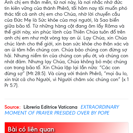
Anh chị em thân mến, từ nơi này, là nơi nhắc nhớ đức
tin kiên vững của thánh Phêrô, tối hôm nay tôi muốn phó
thác tất cả anh chị em cho Chúa, nhờ lời chuyển cầu
của Đức Mẹ là Sức khỏe của mọi người, là Sao biển
giữa bão tố. Từ những hàng cột đang ôm lấy Rôma và
thế giới này, xin phúc lành của Thiên Chúa tuôn đổ trên
anh chị em như một vòng tay an ủi. Lạy Chúa, xin Chúa
chúc lành cho thế giới, xin ban sức khỏe cho thân xác và
an ủi tâm hồn chúng con. Chúa bảo chúng con đừng sợ
hãi. Nhưng niềm tin của chúng con yếu ớt, và chúng con
nhát đảm. Nhưng lạy Chúa, Chúa không bỏ mặc chúng
con trong bão tố. Xin Chúa lặp lại lần nữa: “Các con
đừng sợ” (Mt 28:5). Và cùng với thánh Phêrô, “mọi âu lo,
xin trút cả cho Người, vì Người chăm sóc chúng con” (x 1
Pr 5:7).
Source:
Libreria Editrice Vaticana
EXTRAORDINARY
MOMENT OF PRAYER PRESIDED OVER BY POPE
Bài có liên quan