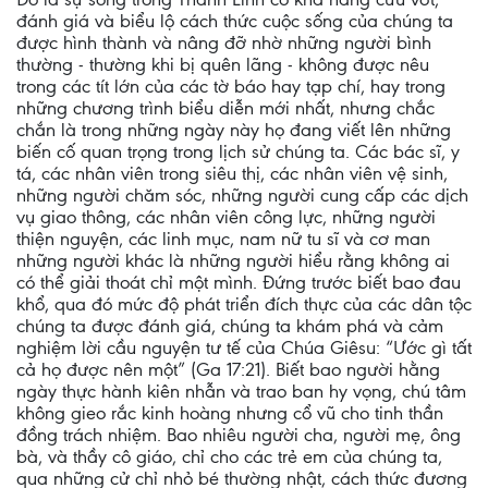
đánh giá và biểu lộ cách thức cuộc sống của chúng ta
được hình thành và nâng đỡ nhờ những người bình
thường - thường khi bị quên lãng - không được nêu
trong các tít lớn của các tờ báo hay tạp chí, hay trong
những chương trình biểu diễn mới nhất, nhưng chắc
chắn là trong những ngày này họ đang viết lên những
biến cố quan trọng trong lịch sử chúng ta. Các bác sĩ, y
tá, các nhân viên trong siêu thị, các nhân viên vệ sinh,
những người chăm sóc, những người cung cấp các dịch
vụ giao thông, các nhân viên công lực, những người
thiện nguyện, các linh mục, nam nữ tu sĩ và cơ man
những người khác là những người hiểu rằng không ai
có thể giải thoát chỉ một mình. Đứng trước biết bao đau
khổ, qua đó mức độ phát triển đích thực của các dân tộc
chúng ta được đánh giá, chúng ta khám phá và cảm
nghiệm lời cầu nguyện tư tế của Chúa Giêsu: “Ước gì tất
cả họ được nên một” (Ga 17:21). Biết bao người hằng
ngày thực hành kiên nhẫn và trao ban hy vọng, chú tâm
không gieo rắc kinh hoàng nhưng cổ vũ cho tinh thần
đồng trách nhiệm. Bao nhiêu người cha, người mẹ, ông
bà, và thầy cô giáo, chỉ cho các trẻ em của chúng ta,
qua những cử chỉ nhỏ bé thường nhật, cách thức đương