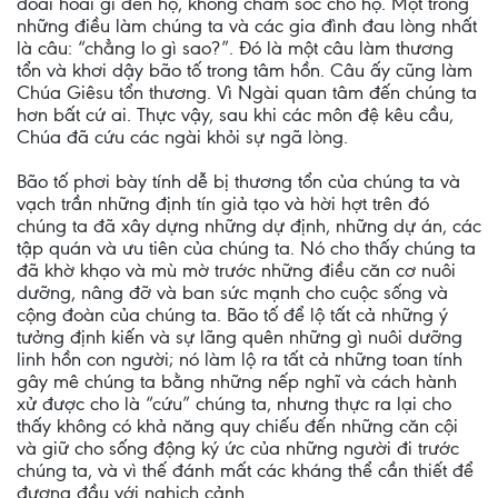
đoái hoài gì đến họ, không chăm sóc cho họ. Một trong
những điều làm chúng ta và các gia đình đau lòng nhất
là câu: “chẳng lo gì sao?”. Đó là một câu làm thương
tổn và khơi dậy bão tố trong tâm hồn. Câu ấy cũng làm
Chúa Giêsu tổn thương. Vì Ngài quan tâm đến chúng ta
hơn bất cứ ai. Thực vậy, sau khi các môn đệ kêu cầu,
Chúa đã cứu các ngài khỏi sự ngã lòng.
Bão tố phơi bày tính dễ bị thương tổn của chúng ta và
vạch trần những định tín giả tạo và hời hợt trên đó
chúng ta đã xây dựng những dự định, những dự án, các
tập quán và ưu tiên của chúng ta. Nó cho thấy chúng ta
đã khờ khạo và mù mờ trước những điều căn cơ nuôi
dưỡng, nâng đỡ và ban sức mạnh cho cuộc sống và
cộng đoàn của chúng ta. Bão tố để lộ tất cả những ý
tưởng định kiến và sự lãng quên những gì nuôi dưỡng
linh hồn con người; nó làm lộ ra tất cả những toan tính
gây mê chúng ta bằng những nếp nghĩ và cách hành
xử được cho là “cứu” chúng ta, nhưng thực ra lại cho
thấy không có khả năng quy chiếu đến những căn cội
và giữ cho sống động ký ức của những người đi trước
chúng ta, và vì thế đánh mất các kháng thể cần thiết để
đương đầu với nghịch cảnh.