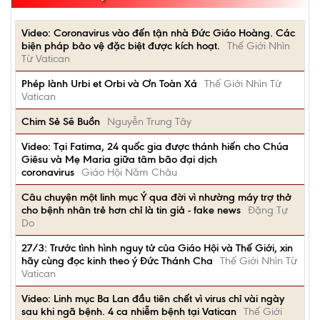
Video: Coronavirus vào đến tận nhà Đức Giáo Hoàng. Các
biện pháp bảo vệ đặc biệt được kích hoạt.
Thế Giới Nhìn
Từ Vatican
Phép lành Urbi et Orbi và Ơn Toàn Xá
Thế Giới Nhìn Từ
Vatican
Chim Sẻ Sẽ Buồn
Nguyễn Trung Tây
Video: Tại Fatima, 24 quốc gia được thánh hiến cho Chúa
Giêsu và Mẹ Maria giữa tâm bão đại dịch
coronavirus
Giáo Hội Năm Châu
Câu chuyện một linh mục Ý qua đời vì nhường máy trợ thở
cho bệnh nhân trẻ hơn chỉ là tin giả - fake news
Đặng Tự
Do
27/3: Trước tình hình nguy tử của Giáo Hội và Thế Giới, xin
hãy cùng đọc kinh theo ý Đức Thánh Cha
Thế Giới Nhìn Từ
Vatican
Video: Linh mục Ba Lan đầu tiên chết vì virus chỉ vài ngày
sau khi ngã bệnh. 4 ca nhiễm bệnh tại Vatican
Thế Giới