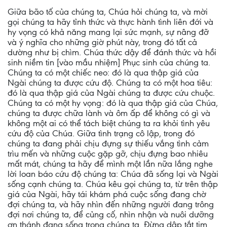
Giữa bão tố của chúng ta, Chúa hỏi chúng ta, và mời
gọi chúng ta hãy tỉnh thức và thực hành tình liên đới và
hy vọng có khả năng mang lại sức mạnh, sự nâng đỡ
và ý nghĩa cho những giờ phút này, trong đó tất cả
dường như bị chìm. Chúa thức dậy để đánh thức và hồi
sinh niềm tin [vào mầu nhiệm] Phục sinh của chúng ta.
Chúng ta có một chiếc neo: đó là qua thập giá của
Ngài chúng ta được cứu độ. Chúng ta có một hoa tiêu:
đó là qua thập giá của Ngài chúng ta được cứu chuộc.
Chúng ta có một hy vọng: đó là qua thập giá của Chúa,
chúng ta được chữa lành và ôm ấp để không có gì và
không một ai có thể tách biệt chúng ta ra khỏi tình yêu
cứu độ của Chúa. Giữa tình trạng cô lập, trong đó
chúng ta đang phải chịu đựng sự thiếu vắng tình cảm
trìu mến và những cuộc gặp gỡ, chịu đựng bao nhiêu
mất mát, chúng ta hãy để mình một lần nữa lắng nghe
lời loan báo cứu độ chúng ta: Chúa đã sống lại và Ngài
sống cạnh chúng ta. Chúa kêu gọi chúng ta, từ trên thập
giá của Ngài, hãy tái khám phá cuộc sống đang chờ
đợi chúng ta, và hãy nhìn đến những người đang trông
đợi nơi chúng ta, để củng cố, nhìn nhận và nuôi dưỡng
ơn thánh đang sống trong chúng ta. Đừng dập tắt tim