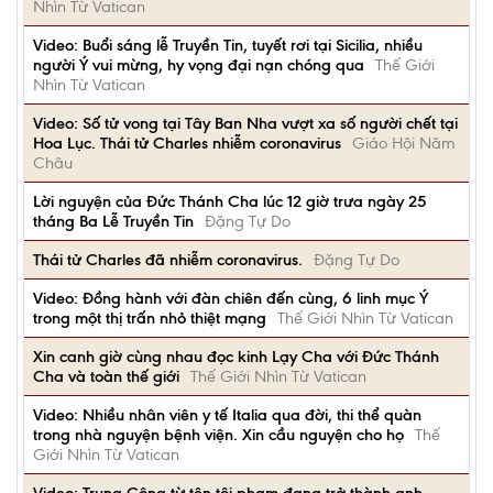
Nhìn Từ Vatican
Video: Buổi sáng lễ Truyền Tin, tuyết rơi tại Sicilia, nhiều
người Ý vui mừng, hy vọng đại nạn chóng qua
Thế Giới
Nhìn Từ Vatican
Video: Số tử vong tại Tây Ban Nha vượt xa số người chết tại
Hoa Lục. Thái tử Charles nhiễm coronavirus
Giáo Hội Năm
Châu
Lời nguyện của Đức Thánh Cha lúc 12 giờ trưa ngày 25
tháng Ba Lễ Truyền Tin
Đặng Tự Do
Thái tử Charles đã nhiễm coronavirus.
Đặng Tự Do
Video: Đồng hành với đàn chiên đến cùng, 6 linh mục Ý
trong một thị trấn nhỏ thiệt mạng
Thế Giới Nhìn Từ Vatican
Xin canh giờ cùng nhau đọc kinh Lạy Cha với Đức Thánh
Cha và toàn thế giới
Thế Giới Nhìn Từ Vatican
Video: Nhiều nhân viên y tế Italia qua đời, thi thể quàn
trong nhà nguyện bệnh viện. Xin cầu nguyện cho họ
Thế
Giới Nhìn Từ Vatican